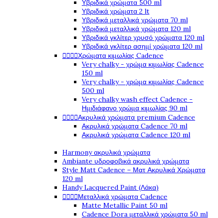
Υβριδικά χρώματα 500 ml
Υβριδικά χρώματα 2 lt
Υβριδικά μεταλλικά χρώματα 70 ml
Υβριδικά μεταλλικά χρώματα 120 ml
Υβριδικά γκλίτερ χρυσό χρώματα 120 ml
Υβριδικά γκλίτερ ασημί χρώματα 120 ml




Χρώματα κιμωλίας Cadence
Very chalky - χρώμα κιμωλίας Cadence
150 ml
Very chalky - χρώμα κιμωλίας Cadence
500 ml
Very chalky wash effect Cadence -
Ημιδιάφανο χρώμα κιμωλίας 90 ml




Ακρυλικά χρώματα premium Cadence
Ακρυλικά χρώματα Cadence 70 ml
Ακρυλικά χρώματα Cadence 120 ml
Harmony ακρυλικά χρώματα
Ambiante υδροφοβικά ακρυλικά χρώματα
Style Matt Cadence – Ματ Ακρυλικά Χρώματα
120 ml
Handy Lacquered Paint (Λάκα)




Μεταλλικά χρώματα Cadence
Matte Metallic Paint 50 ml
Cadence Dora μεταλλικά χρώματα 50 ml