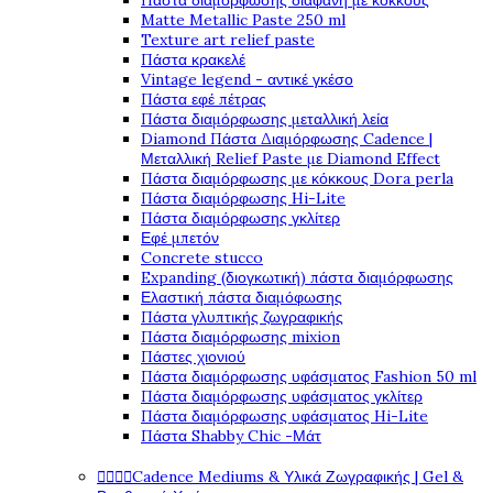
Πάστα διαμόρφωσης διάφανη με κόκκους
Matte Metallic Paste 250 ml
Texture art relief paste
Πάστα κρακελέ
Vintage legend - αντικέ γκέσο
Πάστα εφέ πέτρας
Πάστα διαμόρφωσης μεταλλική λεία
Diamond Πάστα Διαμόρφωσης Cadence |
Μεταλλική Relief Paste με Diamond Effect
Πάστα διαμόρφωσης με κόκκους Dora perla
Πάστα διαμόρφωσης Hi-Lite
Πάστα διαμόρφωσης γκλίτερ
Εφέ μπετόν
Concrete stucco
Expanding (διογκωτική) πάστα διαμόρφωσης
Ελαστική πάστα διαμόφωσης
Πάστα γλυπτικής ζωγραφικής
Πάστα διαμόρφωσης mixion
Πάστες χιονιού
Πάστα διαμόρφωσης υφάσματος Fashion 50 ml
Πάστα διαμόρφωσης υφάσματος γκλίτερ
Πάστα διαμόρφωσης υφάσματος Hi-Lite
Πάστα Shabby Chic -Μάτ




Cadence Mediums & Υλικά Ζωγραφικής | Gel &