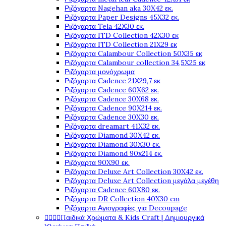
Ριζόχαρτα Nagehan aka 30X42 εκ.
Ριζόχαρτα Paper Designs 45X32 εκ.
Ριζόχαρτα Tela 42Χ30 εκ.
Ριζόχαρτα ITD Collection 42X30 εκ
Ριζόχαρτα ITD Collection 21X29 εκ
Ριζόχαρτα Calambour Collection 50X35 εκ
Ριζόχαρτα Calambour collection 34,5X25 εκ
Ριζόχαρτα μονόχρωμα
Ριζόχαρτα Cadence 21Χ29,7 εκ
Ριζόχαρτα Cadence 60X62 εκ.
Ριζόχαρτα Cadence 30X68 εκ.
Ριζόχαρτα Cadence 90X214 εκ.
Ριζόχαρτα Cadence 30X30 εκ.
Ριζόχαρτα dreamart 41X32 εκ.
Ριζόχαρτα Diamond 30X42 εκ.
Ριζόχαρτα Diamond 30X30 εκ.
Ριζόχαρτα Diamond 90x214 εκ.
Ριζόχαρτα 90X90 εκ.
Ριζόχαρτα Deluxe Art Collection 30X42 εκ.
Ριζόχαρτα Deluxe Art Collection μεγάλα μεγέθη
Ριζόχαρτα Cadence 60X80 εκ.
Ριζόχαρτα DR Collection 40X30 cm
Ριζόχαρτα Αγιογραφίες για Decoupage




Παιδικά Χρώματα & Kids Craft | Δημιουργικά