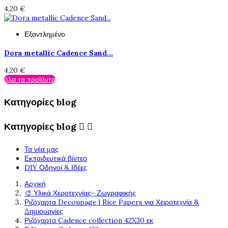
4,20 €
Εξαντλημένο
Dora metallic Cadence Sand...
4,20 €
όλα τα προϊόντα
Κατηγορίες blog
Κατηγορίες blog


Τα νέα μας
Εκπαιδευτικά βίντεο
DIY Οδηγοί & Ιδέες
Αρχική
🎨 Υλικά Χεροτεχνίας- Ζωγραφικής
Ριζόχαρτα Decoupage | Rice Papers για Χειροτεχνία &
Δημιουργίες
Ριζόχαρτα Cadence collection 42X30 εκ