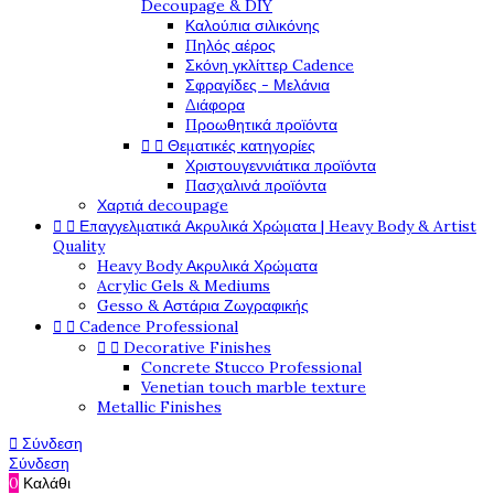
Decoupage & DIY
Καλούπια σιλικόνης
Πηλός αέρος
Σκόνη γκλίττερ Cadence
Σφραγίδες - Μελάνια
Διάφορα
Προωθητικά προϊόντα


Θεματικές κατηγορίες
Χριστουγεννιάτικα προϊόντα
Πασχαλινά προϊόντα
Χαρτιά decoupage


Επαγγελματικά Ακρυλικά Χρώματα | Heavy Body & Artist
Quality
Heavy Body Ακρυλικά Χρώματα
Acrylic Gels & Mediums
Gesso & Αστάρια Ζωγραφικής


Cadence Professional


Decorative Finishes
Concrete Stucco Professional
Venetian touch marble texture
Metallic Finishes

Σύνδεση
Σύνδεση
0
Καλάθι