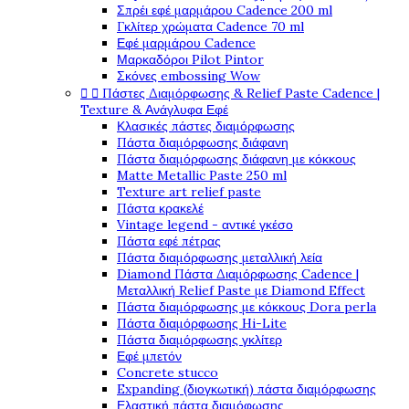
Σπρέι εφέ μαρμάρου Cadence 200 ml
Γκλίτερ χρώματα Cadence 70 ml
Εφέ μαρμάρου Cadence
Μαρκαδόροι Pilot Pintor
Σκόνες embossing Wow


Πάστες Διαμόρφωσης & Relief Paste Cadence |
Texture & Ανάγλυφα Εφέ
Κλασικές πάστες διαμόρφωσης
Πάστα διαμόρφωσης διάφανη
Πάστα διαμόρφωσης διάφανη με κόκκους
Matte Metallic Paste 250 ml
Texture art relief paste
Πάστα κρακελέ
Vintage legend - αντικέ γκέσο
Πάστα εφέ πέτρας
Πάστα διαμόρφωσης μεταλλική λεία
Diamond Πάστα Διαμόρφωσης Cadence |
Μεταλλική Relief Paste με Diamond Effect
Πάστα διαμόρφωσης με κόκκους Dora perla
Πάστα διαμόρφωσης Hi-Lite
Πάστα διαμόρφωσης γκλίτερ
Εφέ μπετόν
Concrete stucco
Expanding (διογκωτική) πάστα διαμόρφωσης
Ελαστική πάστα διαμόφωσης