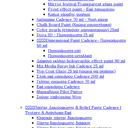
Mirror festival Transparent glass paint
Frost effect paint - Εφέ παγωμένου
Κρέμα χάραξης γυαλιού
Antiquing Cadence 70 ml - Υγρή κάσια
Chalk Board Paint (Χρώμα μαυροπίνακα)
Color pearls (σταγόνες μαργαριταριών) 25ml
Dora 3D - Περιγράμματα 25 ml




Dimensional Paint Cadence- Περιγράμματα
50 ml
Περιγράμματα μάτ
Περιγράμματα μεταλλικά
Διάφανο γκλίτερ holographic effect paint 90 ml
Mix Media Spray Ink Cadence 25 ml
Top Coat Glaze 25 ml (χρώμα για σκιάσεις)
Σπρέι εφέ μαρμάρου Cadence 200 ml
Γκλίτερ χρώματα Cadence 70 ml
Εφέ μαρμάρου Cadence
Μαρκαδόροι Pilot Pintor
Σκόνες embossing Wow




Πάστες Διαμόρφωσης & Relief Paste Cadence |
Texture & Ανάγλυφα Εφέ
Κλασικές πάστες διαμόρφωσης
Πάστα διαμόρφωσης διάφανη