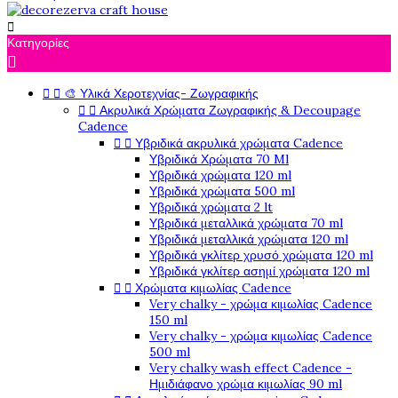

Κατηγορίες



🎨 Υλικά Χεροτεχνίας- Ζωγραφικής


Ακρυλικά Χρώματα Ζωγραφικής & Decoupage
Cadence


Υβριδικά ακρυλικά χρώματα Cadence
Υβριδικά Χρώματα 70 Ml
Υβριδικά χρώματα 120 ml
Υβριδικά χρώματα 500 ml
Υβριδικά χρώματα 2 lt
Υβριδικά μεταλλικά χρώματα 70 ml
Υβριδικά μεταλλικά χρώματα 120 ml
Υβριδικά γκλίτερ χρυσό χρώματα 120 ml
Υβριδικά γκλίτερ ασημί χρώματα 120 ml


Χρώματα κιμωλίας Cadence
Very chalky - χρώμα κιμωλίας Cadence
150 ml
Very chalky - χρώμα κιμωλίας Cadence
500 ml
Very chalky wash effect Cadence -
Ημιδιάφανο χρώμα κιμωλίας 90 ml