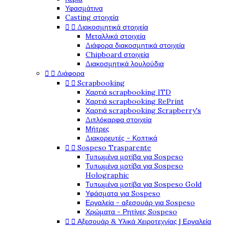
Υφασμάτινα
Casting στοιχεία


Διακοσμητικά στοιχεία
Μεταλλικά στοιχεία
Διάφορα διακοσμητικά στοιχεία
Chipboard στοιχεία
Διακοσμητικά λουλούδια


Διάφορα


Scrapbooking
Χαρτιά scrapbooking ITD
Χαρτιά scrapbooking RePrint
Χαρτιά scrapbooking Scrapberry's
Διπλόκαρφα στοιχεία
Μήτρες
Διακορευτές - Κοπτικά


Sospeso Trasparente
Τυπωμένα μοτίβα για Sospeso
Τυπωμένα μοτίβα για Sospeso
Holographic
Τυπωμένα μοτίβα για Sospeso Gold
Υφάσματα για Sospeso
Εργαλεία - αξεσουάρ για Sospeso
Χρώματα - Ρητίνες Sospeso


Αξεσουάρ & Υλικά Χειροτεχνίας | Εργαλεία