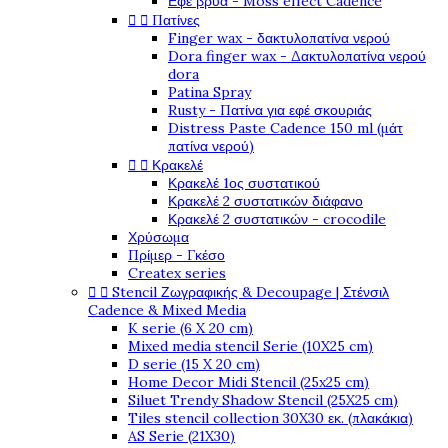
Εφέ βρύα - Moss effect Cadence


Πατίνες
Finger wax - δακτυλοπατίνα νερού
Dora finger wax - Δακτυλοπατίνα νερού
dora
Patina Spray
Rusty - Πατίνα για εφέ σκουριάς
Distress Paste Cadence 150 ml (μάτ
πατίνα νερού)


Κρακελέ
Κρακελέ 1ος συστατικού
Κρακελέ 2 συστατικών διάφανο
Κρακελέ 2 συστατικών - crocodile
Χρύσωμα
Πρίμερ - Γκέσο
Createx series


Stencil Ζωγραφικής & Decoupage | Στένσιλ
Cadence & Mixed Media
K serie (6 X 20 cm)
Mixed media stencil Serie (10X25 cm)
D serie (15 X 20 cm)
Home Decor Midi Stencil (25x25 cm)
Siluet Trendy Shadow Stencil (25X25 cm)
Tiles stencil collection 30X30 εκ. (πλακάκια)
AS Serie (21X30)