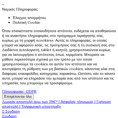
×
Νομικές Πληροφορίες
Έλεγχος απορρήτου
Πολιτική Cookie
Όταν επισκέπτεστε οποιονδήποτε ιστότοπο, ενδέχεται να αποθηκεύσει
ή να ανακτήσει πληροφορίες στο πρόγραμμα περιήγησής σας,
κυρίως με τη μορφή «cookies». Αυτές οι πληροφορίες, οι οποίες
μπορεί να αφορούν εσάς, τις προτιμήσεις σας ή τη συσκευή σας στο
Διαδίκτυο (υπολογιστή, tablet ή κινητό), χρησιμοποιούνται κυρίως
για να λειτουργήσει ο ιστότοπος όπως περιμένετε. Μπορείτε να
μάθετε περισσότερα σχετικά με τον τρόπο με τον οποίο
χρησιμοποιούμε τα cookies σε αυτόν τον ιστότοπο και να
αποτρέψετε τη ρύθμιση των μη βασικών cookies, κάνοντας κλικ στις
διάφορες επικεφαλίδες κατηγορίας παρακάτω. Ωστόσο, εάν το κάνετε
αυτό, μπορεί να επηρεάσει την εμπειρία σας από τον ιστότοπο και τις
υπηρεσίες που μπορούμε να προσφέρουμε.
Πληροφορίες: GDPR
Επιτρέπονται όλα
Δωρεάν αποστολή άνω των 39€* | Ασφαλείς πληρωμές | Γρήγορη
αποστολή | Τηλεφωνική υποστήριξη

Σύνδεση
Σύνδεση