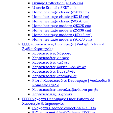
Grunge Collection (45X45 cm)
U serie Stencil (13X57 cm)
Home heritage classic (25X36 cm)
Home heritage classic (45X45 cm)
Home heritage classic (50X70 cm)
Home heritage modern (25X25 cm)
Home heritage modern (25X36 cm)
Home heritage modern (45X45 cm)
Home heritage modern (50X70 cm)




Χαρτοπετσέτες Decoupage | Vintage & Floral
Σχέδια Χειροτεχνίας
Χαρτοπετσέτες διάφορες
Χαρτοπετσέτες vintage
Χαρτοπετσέτες παιδικές
Χαρτοπετσέτες Χριστουγεννιάτικες
Χαρτοπετσέτες Πασχαλινές
Χαρτοπετσέτες καλοκαιρινές
Floral Χαρτοπετσέτες Decoupage | Λουλούδια &
Romantic Σχέδια
Χαρτοπετσέτες επαναλαμβανόμενα μοτίβα
Χαρτοπετσέτες με ζωάκια




Ριζόχαρτα Decoupage | Rice Papers για
Χειροτεχνία & Δημιουργίες
Ριζόχαρτα Cadence collection 42X30 εκ
Ριζόχαρτα metal leaf Cadence 42X31 εκ