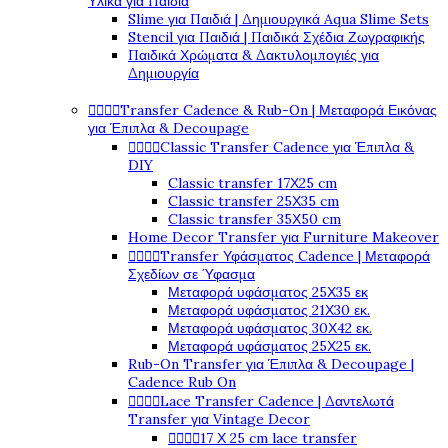
Υλικά για Παιδιά
Slime για Παιδιά | Δημιουργικά Aqua Slime Sets
Stencil για Παιδιά | Παιδικά Σχέδια Ζωγραφικής
Παιδικά Χρώματα & Δακτυλομπογιές για
Δημιουργία




Transfer Cadence & Rub-On | Μεταφορά Εικόνας
για Έπιπλα & Decoupage




Classic Transfer Cadence για Έπιπλα &
DIY
Classic transfer 17Χ25 cm
Classic transfer 25Χ35 cm
Classic transfer 35Χ50 cm
Home Decor Transfer για Furniture Makeover




Transfer Υφάσματος Cadence | Μεταφορά
Σχεδίων σε Ύφασμα
Μεταφορά υφάσματος 25Χ35 εκ
Μεταφορά υφάσματος 21Χ30 εκ.
Μεταφορά υφάσματος 30Χ42 εκ.
Μεταφορά υφάσματος 25Χ25 εκ.
Rub-On Transfer για Έπιπλα & Decoupage |
Cadence Rub On




Lace Transfer Cadence | Δαντελωτά
Transfer για Vintage Decor




17 Χ 25 cm lace transfer