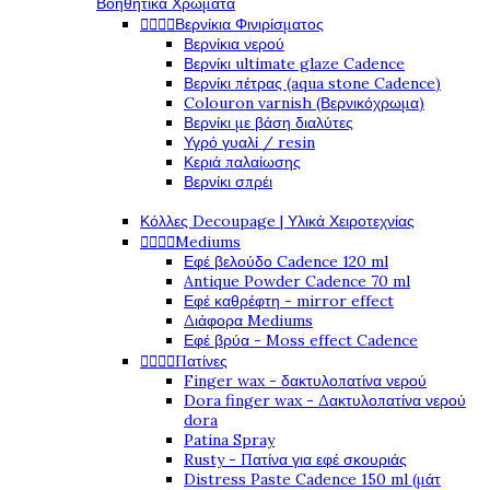
Βοηθητικά Χρώματα




Βερνίκια Φινιρίσματος
Βερνίκια νερού
Βερνίκι ultimate glaze Cadence
Βερνίκι πέτρας (aqua stone Cadence)
Colouron varnish (Βερνικόχρωμα)
Βερνίκι με βάση διαλύτες
Υγρό γυαλί / resin
Κεριά παλαίωσης
Βερνίκι σπρέι
Κόλλες Decoupage | Υλικά Χειροτεχνίας




Mediums
Εφέ βελούδο Cadence 120 ml
Antique Powder Cadence 70 ml
Εφέ καθρέφτη - mirror effect
Διάφορα Mediums
Εφέ βρύα - Moss effect Cadence




Πατίνες
Finger wax - δακτυλοπατίνα νερού
Dora finger wax - Δακτυλοπατίνα νερού
dora
Patina Spray
Rusty - Πατίνα για εφέ σκουριάς
Distress Paste Cadence 150 ml (μάτ