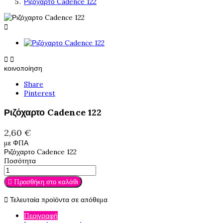
Ριζόχαρτο Cadence 122



κοινοποίηση
Share
Pinterest
Ριζόχαρτο Cadence 122
2,60 €
με ΦΠΑ
Ριζόχαρτο Cadence 122
Ποσότητα

Προσθήκη στο καλάθι

Τελευταία προϊόντα σε απόθεμα
Περιγραφή