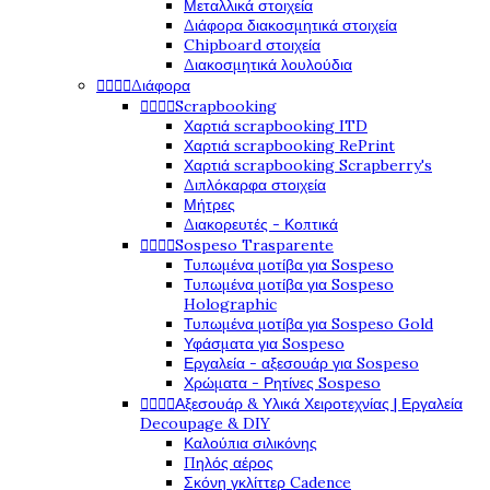
Μεταλλικά στοιχεία
Διάφορα διακοσμητικά στοιχεία
Chipboard στοιχεία
Διακοσμητικά λουλούδια




Διάφορα




Scrapbooking
Χαρτιά scrapbooking ITD
Χαρτιά scrapbooking RePrint
Χαρτιά scrapbooking Scrapberry's
Διπλόκαρφα στοιχεία
Μήτρες
Διακορευτές - Κοπτικά




Sospeso Trasparente
Τυπωμένα μοτίβα για Sospeso
Τυπωμένα μοτίβα για Sospeso
Holographic
Τυπωμένα μοτίβα για Sospeso Gold
Υφάσματα για Sospeso
Εργαλεία - αξεσουάρ για Sospeso
Χρώματα - Ρητίνες Sospeso




Αξεσουάρ & Υλικά Χειροτεχνίας | Εργαλεία
Decoupage & DIY
Καλούπια σιλικόνης
Πηλός αέρος
Σκόνη γκλίττερ Cadence