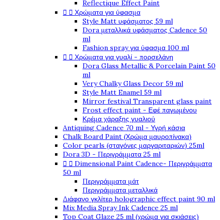
Reflectique Effect Paint


Χρώματα για ύφασμα
Style Matt υφάσματος 59 ml
Dora μεταλλικά υφάσματος Cadence 50
ml
Fashion spray για ύφασμα 100 ml


Χρώματα για γυαλί - πορσελάνη
Dora Glass Metallic & Porcelain Paint 50
ml
Very Chalky Glass Decor 59 ml
Style Matt Enamel 59 ml
Mirror festival Transparent glass paint
Frost effect paint - Εφέ παγωμένου
Κρέμα χάραξης γυαλιού
Antiquing Cadence 70 ml - Υγρή κάσια
Chalk Board Paint (Χρώμα μαυροπίνακα)
Color pearls (σταγόνες μαργαριταριών) 25ml
Dora 3D - Περιγράμματα 25 ml


Dimensional Paint Cadence- Περιγράμματα
50 ml
Περιγράμματα μάτ
Περιγράμματα μεταλλικά
Διάφανο γκλίτερ holographic effect paint 90 ml
Mix Media Spray Ink Cadence 25 ml
Top Coat Glaze 25 ml (χρώμα για σκιάσεις)