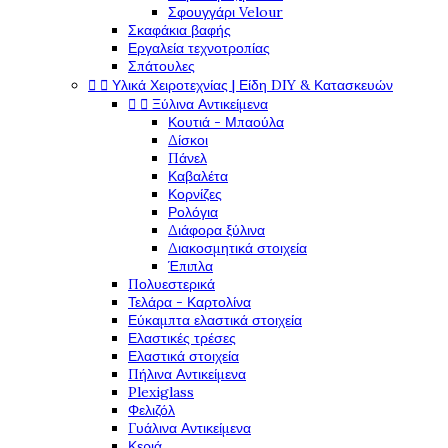
Σφουγγάρι Velour
Σκαφάκια βαφής
Εργαλεία τεχνοτροπίας
Σπάτουλες


Υλικά Χειροτεχνίας | Είδη DIY & Κατασκευών


Ξύλινα Αντικείμενα
Κουτιά - Μπαούλα
Δίσκοι
Πάνελ
Καβαλέτα
Κορνίζες
Ρολόγια
Διάφορα ξύλινα
Διακοσμητικά στοιχεία
Έπιπλα
Πολυεστερικά
Τελάρα - Καρτολίνα
Εύκαμπτα ελαστικά στοιχεία
Ελαστικές τρέσες
Ελαστικά στοιχεία
Πήλινα Αντικείμενα
Plexiglass
Φελιζόλ
Γυάλινα Αντικείμενα
Κεριά