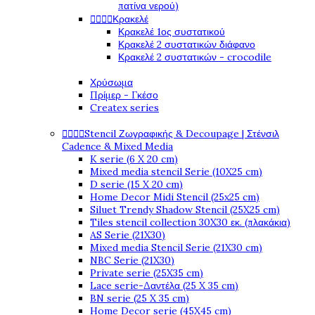
πατίνα νερού)




Κρακελέ
Κρακελέ 1ος συστατικού
Κρακελέ 2 συστατικών διάφανο
Κρακελέ 2 συστατικών - crocodile
Χρύσωμα
Πρίμερ - Γκέσο
Createx series




Stencil Ζωγραφικής & Decoupage | Στένσιλ
Cadence & Mixed Media
K serie (6 X 20 cm)
Mixed media stencil Serie (10X25 cm)
D serie (15 X 20 cm)
Home Decor Midi Stencil (25x25 cm)
Siluet Trendy Shadow Stencil (25X25 cm)
Tiles stencil collection 30X30 εκ. (πλακάκια)
AS Serie (21X30)
Mixed media Stencil Serie (21X30 cm)
NBC Serie (21X30)
Private serie (25X35 cm)
Lace serie-Δαντέλα (25 X 35 cm)
BN serie (25 X 35 cm)
Home Decor serie (45X45 cm)