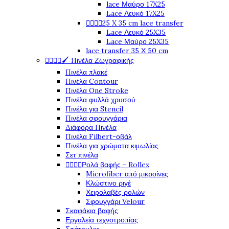
lace Μαύρο 17X25
Lace Λευκό 17X25




25 X 35 cm lace transfer
Lace Λευκό 25X35
Lace Μαύρο 25X35
lace transfer 35 Χ 50 cm




🖌️ Πινέλα Ζωγραφικής
Πινέλα πλακέ
Πινέλα Contour
Πινέλα One Stroke
Πινέλα φυλλά χρυσού
Πινέλα για Stencil
Πινέλα σφουγγάρια
Διάφορα Πινέλα
Πινέλα Filbert-οβάλ
Πινέλα για χρώματα κιμωλίας
Σετ πινέλα




Ρολά βαφής - Rollex
Microfiber από μικροίνες
Κλώστινο ριγέ
Χειρολαβές ρολών
Σφουγγάρι Velour
Σκαφάκια βαφής
Εργαλεία τεχνοτροπίας