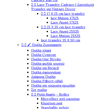
Cadence Rub On


Lace Transfer Cadence | Δαντελωτά
Transfer για Vintage Decor


17 Χ 25 cm lace transfer
lace Μαύρο 17X25
Lace Λευκό 17X25


25 X 35 cm lace transfer
Lace Λευκό 25X35
Lace Μαύρο 25X35
lace transfer 35 Χ 50 cm


🖌️ Πινέλα Ζωγραφικής
Πινέλα πλακέ
Πινέλα Contour
Πινέλα One Stroke
Πινέλα φυλλά χρυσού
Πινέλα για Stencil
Πινέλα σφουγγάρια
Διάφορα Πινέλα
Πινέλα Filbert-οβάλ
Πινέλα για χρώματα κιμωλίας
Σετ πινέλα


Ρολά βαφής - Rollex
Microfiber από μικροίνες
Κλώστινο ριγέ
Χειρολαβές ρολών