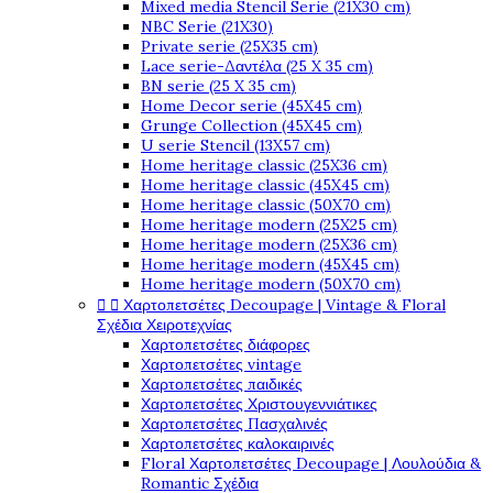
Mixed media Stencil Serie (21X30 cm)
NBC Serie (21X30)
Private serie (25X35 cm)
Lace serie-Δαντέλα (25 X 35 cm)
BN serie (25 X 35 cm)
Home Decor serie (45X45 cm)
Grunge Collection (45X45 cm)
U serie Stencil (13X57 cm)
Home heritage classic (25X36 cm)
Home heritage classic (45X45 cm)
Home heritage classic (50X70 cm)
Home heritage modern (25X25 cm)
Home heritage modern (25X36 cm)
Home heritage modern (45X45 cm)
Home heritage modern (50X70 cm)


Χαρτοπετσέτες Decoupage | Vintage & Floral
Σχέδια Χειροτεχνίας
Χαρτοπετσέτες διάφορες
Χαρτοπετσέτες vintage
Χαρτοπετσέτες παιδικές
Χαρτοπετσέτες Χριστουγεννιάτικες
Χαρτοπετσέτες Πασχαλινές
Χαρτοπετσέτες καλοκαιρινές
Floral Χαρτοπετσέτες Decoupage | Λουλούδια &
Romantic Σχέδια