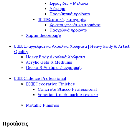
Σφραγίδες - Μελάνια
Διάφορα
Προωθητικά προϊόντα




Θεματικές κατηγορίες
Χριστουγεννιάτικα προϊόντα
Πασχαλινά προϊόντα
Χαρτιά decoupage




Επαγγελματικά Ακρυλικά Χρώματα | Heavy Body & Artist
Quality
Heavy Body Ακρυλικά Χρώματα
Acrylic Gels & Mediums
Gesso & Αστάρια Ζωγραφικής




Cadence Professional




Decorative Finishes
Concrete Stucco Professional
Venetian touch marble texture
Metallic Finishes
Προτάσεις