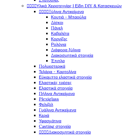
Σπάτουλες




Υλικά Χειροτεχνίας | Είδη DIY & Κατασκευών




Ξύλινα Αντικείμενα
Κουτιά - Μπαούλα
Δίσκοι
Πάνελ
Καβαλέτα
Κορνίζες
Ρολόγια
Διάφορα ξύλινα
Διακοσμητικά στοιχεία
Έπιπλα
Πολυεστερικά
Τελάρα - Καρτολίνα
Εύκαμπτα ελαστικά στοιχεία
Ελαστικές τρέσες
Ελαστικά στοιχεία
Πήλινα Αντικείμενα
Plexiglass
Φελιζόλ
Γυάλινα Αντικείμενα
Κεριά
Υφασμάτινα
Casting στοιχεία




Διακοσμητικά στοιχεία