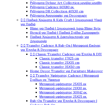
Ριζόχαρτα Deluxe Art Collection μεγάλα μεγέθη
Ριζόχαρτα Cadence 60X80 εκ.
Ριζόχαρτα DR Collection 40X30 cm
Ριζόχαρτα Αγιογραφίες για Decoupage


Παιδικά Χρώματα & Kids Craft | Δημιουργικά Υλικά
για Παιδιά
Slime για Παιδιά | Δημιουργικά Aqua Slime Sets
Stencil για Παιδιά | Παιδικά Σχέδια Ζωγραφικής
Παιδικά Χρώματα & Δακτυλομπογιές για
Δημιουργία


Transfer Cadence & Rub-On | Μεταφορά Εικόνας
για Έπιπλα & Decoupage


Classic Transfer Cadence για Έπιπλα & DIY
Classic transfer 17Χ25 cm
Classic transfer 25Χ35 cm
Classic transfer 35Χ50 cm
Home Decor Transfer για Furniture Makeover


Transfer Υφάσματος Cadence | Μεταφορά
Σχεδίων σε Ύφασμα
Μεταφορά υφάσματος 25Χ35 εκ
Μεταφορά υφάσματος 21Χ30 εκ.
Μεταφορά υφάσματος 30Χ42 εκ.
Μεταφορά υφάσματος 25Χ25 εκ.
Rub-On Transfer για Έπιπλα & Decoupage |