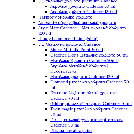


Ακρυλικά χρώματα premium Cadence
Ακρυλικά χρώματα Cadence 70 ml
Ακρυλικά χρώματα Cadence 120 ml
Harmony ακρυλικά χρώματα
Ambiante υδροφοβικά ακρυλικά χρώματα
Style Matt Cadence – Ματ Ακρυλικά Χρώματα
120 ml
Handy Lacquered Paint (Λάκα)


Μεταλλικά χρώματα Cadence
Matte Metallic Paint 50 ml
Cadence Dora μεταλλικά χρώματα 50 ml
Μεταλλικά Χρώματα Cadence 70ml |
Ακρυλικά Μεταλλικά Χρώματα |
Decorezerva
Μεταλλικά χρώματα Cadence 120 ml
Diamond μεταλλικά χρώματα Cadence 70
ml
Extreme Light μεταλλικά χρώματα
Cadence 70 ml
Gilding μεταλλικά χρώματα Cadence 70 ml
Twin magic μεταλλικά χρώματα Cadence
50 ml
Dora μεταλλικά χρώματα κερί-σαπούνι
Cadence 50 ml
Prisma metallic paint