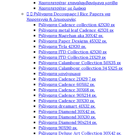
Χαρτοπετσέτες επαναλαμβανόμενα μοτίβα
Χαρτοπετσέτες με ζωάκια


Ριζόχαρτα Decoupage | Rice Papers για
Χειροτεχνία & Δημιουργίες
Ριζόχαρτα Cadence collection 42X30 εκ
Ριζόχαρτα metal leaf Cadence 42X31 εκ
Ριζόχαρτα Nagehan aka 30X42 εκ.
Ριζόχαρτα Paper Designs 45X32 εκ.
Ριζόχαρτα Tela 42Χ30 εκ.
Ριζόχαρτα ITD Collection 42X30 εκ
Ριζόχαρτα ITD Collection 21X29 εκ
Ριζόχαρτα Calambour Collection 50X35 εκ
Ριζόχαρτα Calambour collection 34,5X25 εκ
Ριζόχαρτα μονόχρωμα
Ριζόχαρτα Cadence 21Χ29,7 εκ
Ριζόχαρτα Cadence 60X62 εκ.
Ριζόχαρτα Cadence 30X68 εκ.
Ριζόχαρτα Cadence 90X214 εκ.
Ριζόχαρτα Cadence 30X30 εκ.
Ριζόχαρτα dreamart 41X32 εκ.
Ριζόχαρτα Diamond 30X42 εκ.
Ριζόχαρτα Diamond 30X30 εκ.
Ριζόχαρτα Diamond 90x214 εκ.
Ριζόχαρτα 90X90 εκ.
Ριζόχαρτα Deluxe Art Collection 30X42 εκ.