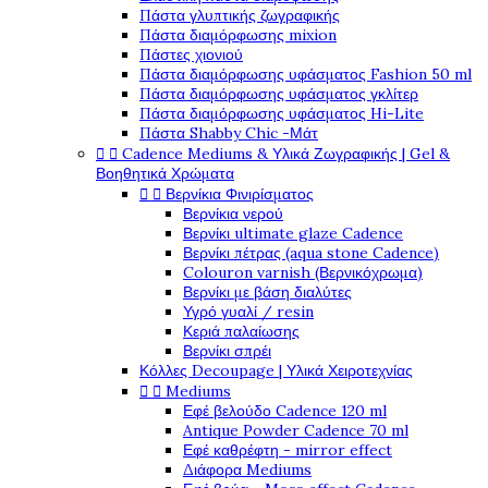
Πάστα γλυπτικής ζωγραφικής
Πάστα διαμόρφωσης mixion
Πάστες χιονιού
Πάστα διαμόρφωσης υφάσματος Fashion 50 ml
Πάστα διαμόρφωσης υφάσματος γκλίτερ
Πάστα διαμόρφωσης υφάσματος Hi-Lite
Πάστα Shabby Chic -Μάτ


Cadence Mediums & Υλικά Ζωγραφικής | Gel &
Βοηθητικά Χρώματα


Βερνίκια Φινιρίσματος
Βερνίκια νερού
Βερνίκι ultimate glaze Cadence
Βερνίκι πέτρας (aqua stone Cadence)
Colouron varnish (Βερνικόχρωμα)
Βερνίκι με βάση διαλύτες
Υγρό γυαλί / resin
Κεριά παλαίωσης
Βερνίκι σπρέι
Κόλλες Decoupage | Υλικά Χειροτεχνίας


Mediums
Εφέ βελούδο Cadence 120 ml
Antique Powder Cadence 70 ml
Εφέ καθρέφτη - mirror effect
Διάφορα Mediums