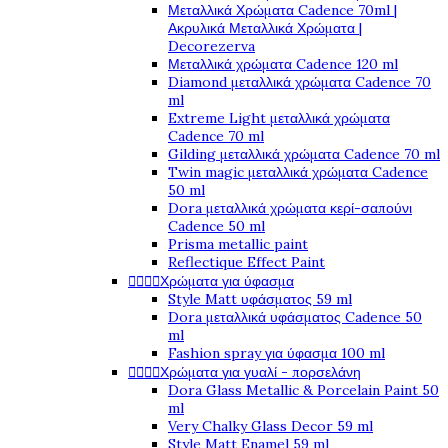
Μεταλλικά Χρώματα Cadence 70ml |
Ακρυλικά Μεταλλικά Χρώματα |
Decorezerva
Μεταλλικά χρώματα Cadence 120 ml
Diamond μεταλλικά χρώματα Cadence 70
ml
Extreme Light μεταλλικά χρώματα
Cadence 70 ml
Gilding μεταλλικά χρώματα Cadence 70 ml
Twin magic μεταλλικά χρώματα Cadence
50 ml
Dora μεταλλικά χρώματα κερί-σαπούνι
Cadence 50 ml
Prisma metallic paint
Reflectique Effect Paint




Χρώματα για ύφασμα
Style Matt υφάσματος 59 ml
Dora μεταλλικά υφάσματος Cadence 50
ml
Fashion spray για ύφασμα 100 ml




Χρώματα για γυαλί - πορσελάνη
Dora Glass Metallic & Porcelain Paint 50
ml
Very Chalky Glass Decor 59 ml
Style Matt Enamel 59 ml