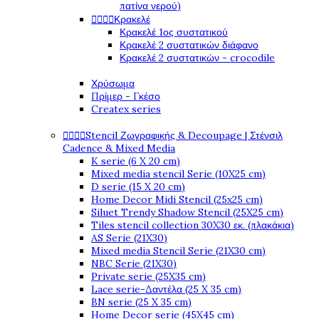
πατίνα νερού)




Κρακελέ
Κρακελέ 1ος συστατικού
Κρακελέ 2 συστατικών διάφανο
Κρακελέ 2 συστατικών - crocodile
Χρύσωμα
Πρίμερ - Γκέσο
Createx series




Stencil Ζωγραφικής & Decoupage | Στένσιλ
Cadence & Mixed Media
K serie (6 X 20 cm)
Mixed media stencil Serie (10X25 cm)
D serie (15 X 20 cm)
Home Decor Midi Stencil (25x25 cm)
Siluet Trendy Shadow Stencil (25X25 cm)
Tiles stencil collection 30X30 εκ. (πλακάκια)
AS Serie (21X30)
Mixed media Stencil Serie (21X30 cm)
NBC Serie (21X30)
Private serie (25X35 cm)
Lace serie-Δαντέλα (25 X 35 cm)
BN serie (25 X 35 cm)
Home Decor serie (45X45 cm)