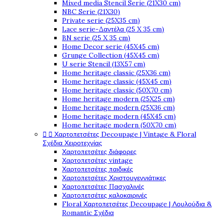
Mixed media Stencil Serie (21X30 cm)
NBC Serie (21X30)
Private serie (25X35 cm)
Lace serie-Δαντέλα (25 X 35 cm)
BN serie (25 X 35 cm)
Home Decor serie (45X45 cm)
Grunge Collection (45X45 cm)
U serie Stencil (13X57 cm)
Home heritage classic (25X36 cm)
Home heritage classic (45X45 cm)
Home heritage classic (50X70 cm)
Home heritage modern (25X25 cm)
Home heritage modern (25X36 cm)
Home heritage modern (45X45 cm)
Home heritage modern (50X70 cm)


Χαρτοπετσέτες Decoupage | Vintage & Floral
Σχέδια Χειροτεχνίας
Χαρτοπετσέτες διάφορες
Χαρτοπετσέτες vintage
Χαρτοπετσέτες παιδικές
Χαρτοπετσέτες Χριστουγεννιάτικες
Χαρτοπετσέτες Πασχαλινές
Χαρτοπετσέτες καλοκαιρινές
Floral Χαρτοπετσέτες Decoupage | Λουλούδια &
Romantic Σχέδια