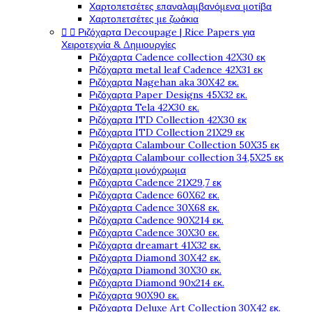
Χαρτοπετσέτες επαναλαμβανόμενα μοτίβα
Χαρτοπετσέτες με ζωάκια


Ριζόχαρτα Decoupage | Rice Papers για
Χειροτεχνία & Δημιουργίες
Ριζόχαρτα Cadence collection 42X30 εκ
Ριζόχαρτα metal leaf Cadence 42X31 εκ
Ριζόχαρτα Nagehan aka 30X42 εκ.
Ριζόχαρτα Paper Designs 45X32 εκ.
Ριζόχαρτα Tela 42Χ30 εκ.
Ριζόχαρτα ITD Collection 42X30 εκ
Ριζόχαρτα ITD Collection 21X29 εκ
Ριζόχαρτα Calambour Collection 50X35 εκ
Ριζόχαρτα Calambour collection 34,5X25 εκ
Ριζόχαρτα μονόχρωμα
Ριζόχαρτα Cadence 21Χ29,7 εκ
Ριζόχαρτα Cadence 60X62 εκ.
Ριζόχαρτα Cadence 30X68 εκ.
Ριζόχαρτα Cadence 90X214 εκ.
Ριζόχαρτα Cadence 30X30 εκ.
Ριζόχαρτα dreamart 41X32 εκ.
Ριζόχαρτα Diamond 30X42 εκ.
Ριζόχαρτα Diamond 30X30 εκ.
Ριζόχαρτα Diamond 90x214 εκ.
Ριζόχαρτα 90X90 εκ.
Ριζόχαρτα Deluxe Art Collection 30X42 εκ.