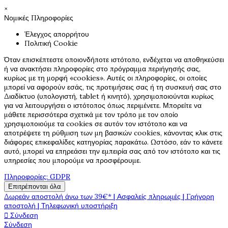
×
Νομικές Πληροφορίες
Έλεγχος απορρήτου
Πολιτική Cookie
Όταν επισκέπτεστε οποιονδήποτε ιστότοπο, ενδέχεται να αποθηκεύσει
ή να ανακτήσει πληροφορίες στο πρόγραμμα περιήγησής σας,
κυρίως με τη μορφή «cookies». Αυτές οι πληροφορίες, οι οποίες
μπορεί να αφορούν εσάς, τις προτιμήσεις σας ή τη συσκευή σας στο
Διαδίκτυο (υπολογιστή, tablet ή κινητό), χρησιμοποιούνται κυρίως
για να λειτουργήσει ο ιστότοπος όπως περιμένετε. Μπορείτε να
μάθετε περισσότερα σχετικά με τον τρόπο με τον οποίο
χρησιμοποιούμε τα cookies σε αυτόν τον ιστότοπο και να
αποτρέψετε τη ρύθμιση των μη βασικών cookies, κάνοντας κλικ στις
διάφορες επικεφαλίδες κατηγορίας παρακάτω. Ωστόσο, εάν το κάνετε
αυτό, μπορεί να επηρεάσει την εμπειρία σας από τον ιστότοπο και τις
υπηρεσίες που μπορούμε να προσφέρουμε.
Πληροφορίες: GDPR
Επιτρέπονται όλα
Δωρεάν αποστολή άνω των 39€* | Ασφαλείς πληρωμές | Γρήγορη
αποστολή | Τηλεφωνική υποστήριξη

Σύνδεση
Σύνδεση