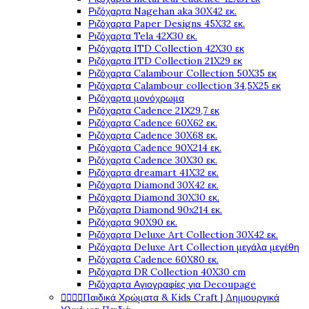
Ριζόχαρτα Nagehan aka 30X42 εκ.
Ριζόχαρτα Paper Designs 45X32 εκ.
Ριζόχαρτα Tela 42Χ30 εκ.
Ριζόχαρτα ITD Collection 42X30 εκ
Ριζόχαρτα ITD Collection 21X29 εκ
Ριζόχαρτα Calambour Collection 50X35 εκ
Ριζόχαρτα Calambour collection 34,5X25 εκ
Ριζόχαρτα μονόχρωμα
Ριζόχαρτα Cadence 21Χ29,7 εκ
Ριζόχαρτα Cadence 60X62 εκ.
Ριζόχαρτα Cadence 30X68 εκ.
Ριζόχαρτα Cadence 90X214 εκ.
Ριζόχαρτα Cadence 30X30 εκ.
Ριζόχαρτα dreamart 41X32 εκ.
Ριζόχαρτα Diamond 30X42 εκ.
Ριζόχαρτα Diamond 30X30 εκ.
Ριζόχαρτα Diamond 90x214 εκ.
Ριζόχαρτα 90X90 εκ.
Ριζόχαρτα Deluxe Art Collection 30X42 εκ.
Ριζόχαρτα Deluxe Art Collection μεγάλα μεγέθη
Ριζόχαρτα Cadence 60X80 εκ.
Ριζόχαρτα DR Collection 40X30 cm
Ριζόχαρτα Αγιογραφίες για Decoupage




Παιδικά Χρώματα & Kids Craft | Δημιουργικά