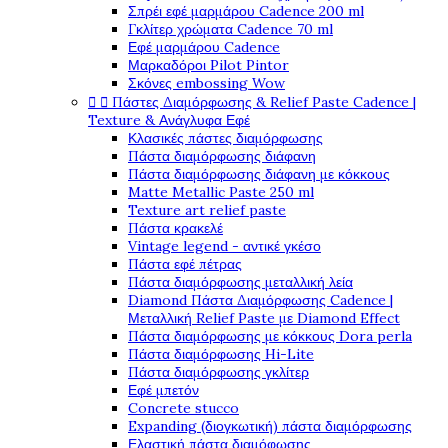
Σπρέι εφέ μαρμάρου Cadence 200 ml
Γκλίτερ χρώματα Cadence 70 ml
Εφέ μαρμάρου Cadence
Μαρκαδόροι Pilot Pintor
Σκόνες embossing Wow


Πάστες Διαμόρφωσης & Relief Paste Cadence |
Texture & Ανάγλυφα Εφέ
Κλασικές πάστες διαμόρφωσης
Πάστα διαμόρφωσης διάφανη
Πάστα διαμόρφωσης διάφανη με κόκκους
Matte Metallic Paste 250 ml
Texture art relief paste
Πάστα κρακελέ
Vintage legend - αντικέ γκέσο
Πάστα εφέ πέτρας
Πάστα διαμόρφωσης μεταλλική λεία
Diamond Πάστα Διαμόρφωσης Cadence |
Μεταλλική Relief Paste με Diamond Effect
Πάστα διαμόρφωσης με κόκκους Dora perla
Πάστα διαμόρφωσης Hi-Lite
Πάστα διαμόρφωσης γκλίτερ
Εφέ μπετόν
Concrete stucco
Expanding (διογκωτική) πάστα διαμόρφωσης
Ελαστική πάστα διαμόφωσης