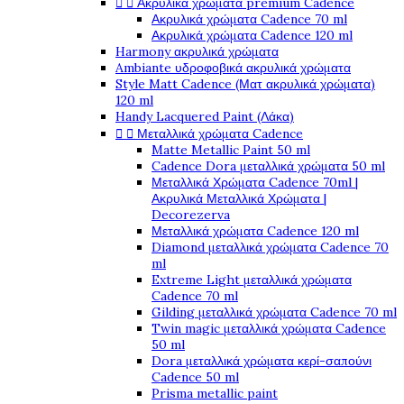


Ακρυλικά χρώματα premium Cadence
Ακρυλικά χρώματα Cadence 70 ml
Ακρυλικά χρώματα Cadence 120 ml
Harmony ακρυλικά χρώματα
Ambiante υδροφοβικά ακρυλικά χρώματα
Style Matt Cadence (Ματ ακρυλικά χρώματα)
120 ml
Handy Lacquered Paint (Λάκα)


Μεταλλικά χρώματα Cadence
Matte Metallic Paint 50 ml
Cadence Dora μεταλλικά χρώματα 50 ml
Μεταλλικά Χρώματα Cadence 70ml |
Ακρυλικά Μεταλλικά Χρώματα |
Decorezerva
Μεταλλικά χρώματα Cadence 120 ml
Diamond μεταλλικά χρώματα Cadence 70
ml
Extreme Light μεταλλικά χρώματα
Cadence 70 ml
Gilding μεταλλικά χρώματα Cadence 70 ml
Twin magic μεταλλικά χρώματα Cadence
50 ml
Dora μεταλλικά χρώματα κερί-σαπούνι
Cadence 50 ml
Prisma metallic paint