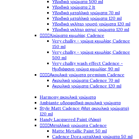
Υβριδικά χρώματα 500 ml
Υβριδικά χρώματα 2 lt
Υβριδικά μεταλλικά χρώματα 70 ml
Υβριδικά μεταλλικά χρώματα 120 ml
Υβριδικά γκλίτερ χρυσό χρώματα 120 ml
Υβριδικά γκλίτερ ασημί χρώματα 120 ml




Χρώματα κιμωλίας Cadence
Very chalky - χρώμα κιμωλίας Cadence
150 ml
Very chalky - χρώμα κιμωλίας Cadence
500 ml
Very chalky wash effect Cadence -
Ημιδιάφανο χρώμα κιμωλίας 90 ml




Ακρυλικά χρώματα premium Cadence
Ακρυλικά χρώματα Cadence 70 ml
Ακρυλικά χρώματα Cadence 120 ml
Harmony ακρυλικά χρώματα
Ambiante υδροφοβικά ακρυλικά χρώματα
Style Matt Cadence (Ματ ακρυλικά χρώματα)
120 ml
Handy Lacquered Paint (Λάκα)




Μεταλλικά χρώματα Cadence
Matte Metallic Paint 50 ml
Cadence Dora μεταλλικά χρώματα 50 ml