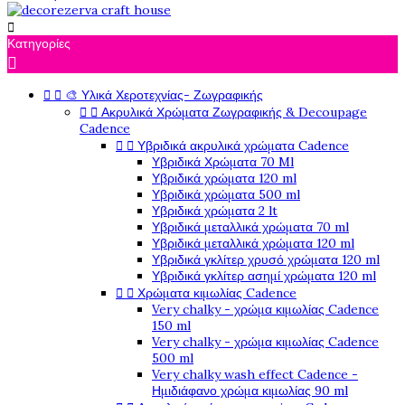

Κατηγορίες



🎨 Υλικά Χεροτεχνίας- Ζωγραφικής


Ακρυλικά Χρώματα Ζωγραφικής & Decoupage
Cadence


Υβριδικά ακρυλικά χρώματα Cadence
Υβριδικά Χρώματα 70 Ml
Υβριδικά χρώματα 120 ml
Υβριδικά χρώματα 500 ml
Υβριδικά χρώματα 2 lt
Υβριδικά μεταλλικά χρώματα 70 ml
Υβριδικά μεταλλικά χρώματα 120 ml
Υβριδικά γκλίτερ χρυσό χρώματα 120 ml
Υβριδικά γκλίτερ ασημί χρώματα 120 ml


Χρώματα κιμωλίας Cadence
Very chalky - χρώμα κιμωλίας Cadence
150 ml
Very chalky - χρώμα κιμωλίας Cadence
500 ml
Very chalky wash effect Cadence -
Ημιδιάφανο χρώμα κιμωλίας 90 ml