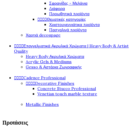
Σφραγίδες - Μελάνια
Διάφορα
Προωθητικά προϊόντα




Θεματικές κατηγορίες
Χριστουγεννιάτικα προϊόντα
Πασχαλινά προϊόντα
Χαρτιά decoupage




Επαγγελματικά Ακρυλικά Χρώματα | Heavy Body & Artist
Quality
Heavy Body Ακρυλικά Χρώματα
Acrylic Gels & Mediums
Gesso & Αστάρια Ζωγραφικής




Cadence Professional




Decorative Finishes
Concrete Stucco Professional
Venetian touch marble texture
Metallic Finishes
Προτάσεις