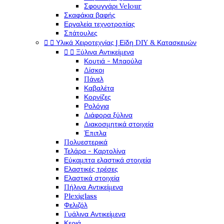
Σφουγγάρι Velour
Σκαφάκια βαφής
Εργαλεία τεχνοτροπίας
Σπάτουλες


Υλικά Χειροτεχνίας | Είδη DIY & Κατασκευών


Ξύλινα Αντικείμενα
Κουτιά - Μπαούλα
Δίσκοι
Πάνελ
Καβαλέτα
Κορνίζες
Ρολόγια
Διάφορα ξύλινα
Διακοσμητικά στοιχεία
Έπιπλα
Πολυεστερικά
Τελάρα - Καρτολίνα
Εύκαμπτα ελαστικά στοιχεία
Ελαστικές τρέσες
Ελαστικά στοιχεία
Πήλινα Αντικείμενα
Plexiglass
Φελιζόλ
Γυάλινα Αντικείμενα
Κεριά