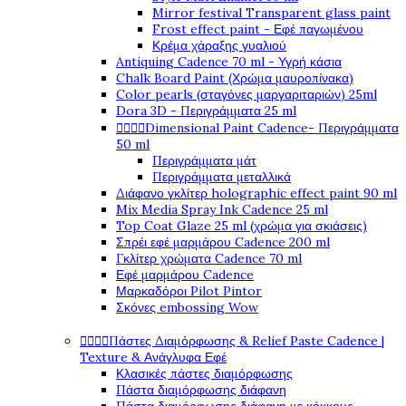
Mirror festival Transparent glass paint
Frost effect paint - Εφέ παγωμένου
Κρέμα χάραξης γυαλιού
Antiquing Cadence 70 ml - Υγρή κάσια
Chalk Board Paint (Χρώμα μαυροπίνακα)
Color pearls (σταγόνες μαργαριταριών) 25ml
Dora 3D - Περιγράμματα 25 ml




Dimensional Paint Cadence- Περιγράμματα
50 ml
Περιγράμματα μάτ
Περιγράμματα μεταλλικά
Διάφανο γκλίτερ holographic effect paint 90 ml
Mix Media Spray Ink Cadence 25 ml
Top Coat Glaze 25 ml (χρώμα για σκιάσεις)
Σπρέι εφέ μαρμάρου Cadence 200 ml
Γκλίτερ χρώματα Cadence 70 ml
Εφέ μαρμάρου Cadence
Μαρκαδόροι Pilot Pintor
Σκόνες embossing Wow




Πάστες Διαμόρφωσης & Relief Paste Cadence |
Texture & Ανάγλυφα Εφέ
Κλασικές πάστες διαμόρφωσης
Πάστα διαμόρφωσης διάφανη