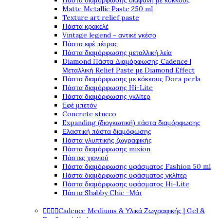
Πάστα διαμόρφωσης διάφανη με κόκκους
Matte Metallic Paste 250 ml
Texture art relief paste
Πάστα κρακελέ
Vintage legend - αντικέ γκέσο
Πάστα εφέ πέτρας
Πάστα διαμόρφωσης μεταλλική λεία
Diamond Πάστα Διαμόρφωσης Cadence |
Μεταλλική Relief Paste με Diamond Effect
Πάστα διαμόρφωσης με κόκκους Dora perla
Πάστα διαμόρφωσης Hi-Lite
Πάστα διαμόρφωσης γκλίτερ
Εφέ μπετόν
Concrete stucco
Expanding (διογκωτική) πάστα διαμόρφωσης
Ελαστική πάστα διαμόφωσης
Πάστα γλυπτικής ζωγραφικής
Πάστα διαμόρφωσης mixion
Πάστες χιονιού
Πάστα διαμόρφωσης υφάσματος Fashion 50 ml
Πάστα διαμόρφωσης υφάσματος γκλίτερ
Πάστα διαμόρφωσης υφάσματος Hi-Lite
Πάστα Shabby Chic -Μάτ




Cadence Mediums & Υλικά Ζωγραφικής | Gel &