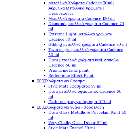
Μεταλλικά Χρώματα Cadence 70ml |
Ακρυλικά Μεταλλικά Χρώματα |
Decorezerva
Μεταλλικά χρώματα Cadence 120 ml
Diamond μεταλλικά χρώματα Cadence 70
ml
Extreme Light μεταλλικά χρώματα
Cadence 70 ml
Gilding μεταλλικά χρώματα Cadence 70 ml
Twin magic μεταλλικά χρώματα Cadence
50 ml
Dora μεταλλικά χρώματα κερί-σαπούνι
Cadence 50 ml
Prisma metallic paint
Reflectique Effect Paint




Χρώματα για ύφασμα
Style Matt υφάσματος 59 ml
Dora μεταλλικά υφάσματος Cadence 50
ml
Fashion spray για ύφασμα 100 ml




Χρώματα για γυαλί - πορσελάνη
Dora Glass Metallic & Porcelain Paint 50
ml
Very Chalky Glass Decor 59 ml
Style Matt Enamel 59 ml