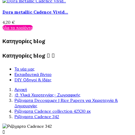
Dora metallic Cadence Vivid...
4,20 €
όλα τα προϊόντα
Κατηγορίες blog
Κατηγορίες blog


Τα νέα μας
Εκπαιδευτικά βίντεο
DIY Οδηγοί & Ιδέες
Αρχική
🎨 Υλικά Χεροτεχνίας- Ζωγραφικής
Ριζόχαρτα Decoupage | Rice Papers για Χειροτεχνία &
Δημιουργίες
Ριζόχαρτα Cadence collection 42X30 εκ
Ριζόχαρτο Cadence 342
