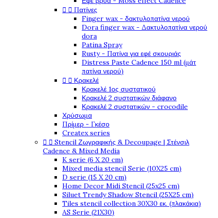
Εφέ βρύα - Moss effect Cadence


Πατίνες
Finger wax - δακτυλοπατίνα νερού
Dora finger wax - Δακτυλοπατίνα νερού
dora
Patina Spray
Rusty - Πατίνα για εφέ σκουριάς
Distress Paste Cadence 150 ml (μάτ
πατίνα νερού)


Κρακελέ
Κρακελέ 1ος συστατικού
Κρακελέ 2 συστατικών διάφανο
Κρακελέ 2 συστατικών - crocodile
Χρύσωμα
Πρίμερ - Γκέσο
Createx series


Stencil Ζωγραφικής & Decoupage | Στένσιλ
Cadence & Mixed Media
K serie (6 X 20 cm)
Mixed media stencil Serie (10X25 cm)
D serie (15 X 20 cm)
Home Decor Midi Stencil (25x25 cm)
Siluet Trendy Shadow Stencil (25X25 cm)
Tiles stencil collection 30X30 εκ. (πλακάκια)
AS Serie (21X30)