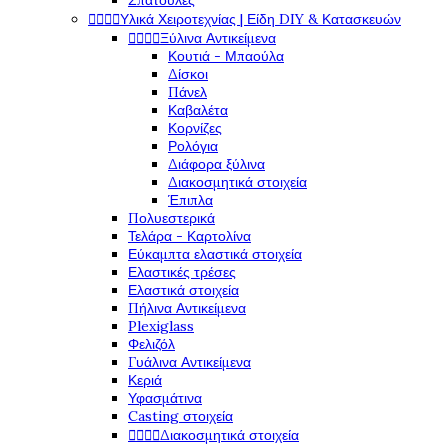
Σπάτουλες




Υλικά Χειροτεχνίας | Είδη DIY & Κατασκευών




Ξύλινα Αντικείμενα
Κουτιά - Μπαούλα
Δίσκοι
Πάνελ
Καβαλέτα
Κορνίζες
Ρολόγια
Διάφορα ξύλινα
Διακοσμητικά στοιχεία
Έπιπλα
Πολυεστερικά
Τελάρα - Καρτολίνα
Εύκαμπτα ελαστικά στοιχεία
Ελαστικές τρέσες
Ελαστικά στοιχεία
Πήλινα Αντικείμενα
Plexiglass
Φελιζόλ
Γυάλινα Αντικείμενα
Κεριά
Υφασμάτινα
Casting στοιχεία




Διακοσμητικά στοιχεία