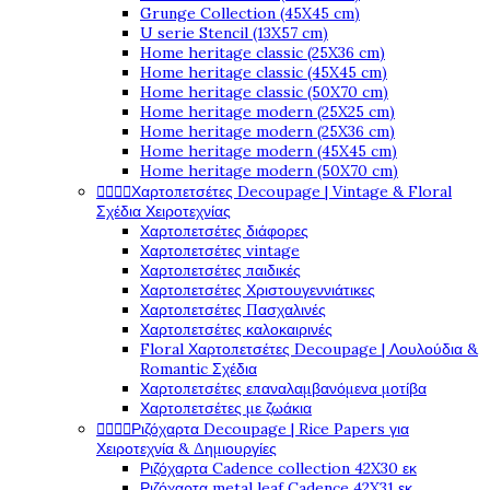
Grunge Collection (45X45 cm)
U serie Stencil (13X57 cm)
Home heritage classic (25X36 cm)
Home heritage classic (45X45 cm)
Home heritage classic (50X70 cm)
Home heritage modern (25X25 cm)
Home heritage modern (25X36 cm)
Home heritage modern (45X45 cm)
Home heritage modern (50X70 cm)




Χαρτοπετσέτες Decoupage | Vintage & Floral
Σχέδια Χειροτεχνίας
Χαρτοπετσέτες διάφορες
Χαρτοπετσέτες vintage
Χαρτοπετσέτες παιδικές
Χαρτοπετσέτες Χριστουγεννιάτικες
Χαρτοπετσέτες Πασχαλινές
Χαρτοπετσέτες καλοκαιρινές
Floral Χαρτοπετσέτες Decoupage | Λουλούδια &
Romantic Σχέδια
Χαρτοπετσέτες επαναλαμβανόμενα μοτίβα
Χαρτοπετσέτες με ζωάκια




Ριζόχαρτα Decoupage | Rice Papers για
Χειροτεχνία & Δημιουργίες
Ριζόχαρτα Cadence collection 42X30 εκ
Ριζόχαρτα metal leaf Cadence 42X31 εκ