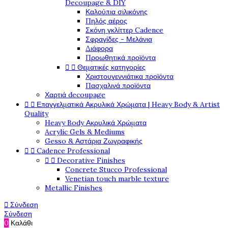
Decoupage & DIY
Καλούπια σιλικόνης
Πηλός αέρος
Σκόνη γκλίττερ Cadence
Σφραγίδες - Μελάνια
Διάφορα
Προωθητικά προϊόντα


Θεματικές κατηγορίες
Χριστουγεννιάτικα προϊόντα
Πασχαλινά προϊόντα
Χαρτιά decoupage


Επαγγελματικά Ακρυλικά Χρώματα | Heavy Body & Artist
Quality
Heavy Body Ακρυλικά Χρώματα
Acrylic Gels & Mediums
Gesso & Αστάρια Ζωγραφικής


Cadence Professional


Decorative Finishes
Concrete Stucco Professional
Venetian touch marble texture
Metallic Finishes

Σύνδεση
Σύνδεση
0
Καλάθι