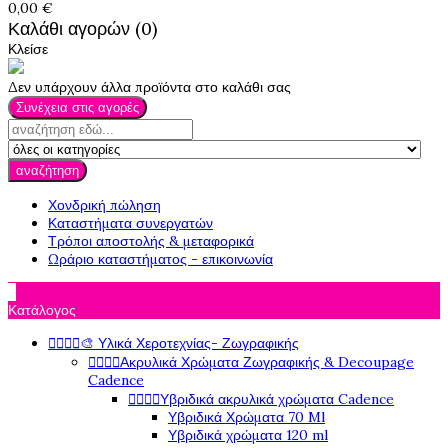
0,00 €
Καλάθι αγορών (0)
Κλείσε
Δεν υπάρχουν άλλα προϊόντα στο καλάθι σας
Συνέχεια στις αγορές
αναζήτηση
Χονδρική πώληση
Καταστήματα συνεργατών
Τρόποι αποστολής & μεταφορικά
Ωράριο καταστήματος - επικοινωνία

Κατάλογος




🎨 Υλικά Χεροτεχνίας- Ζωγραφικής




Ακρυλικά Χρώματα Ζωγραφικής & Decoupage
Cadence




Υβριδικά ακρυλικά χρώματα Cadence
Υβριδικά Χρώματα 70 Ml
Υβριδικά χρώματα 120 ml