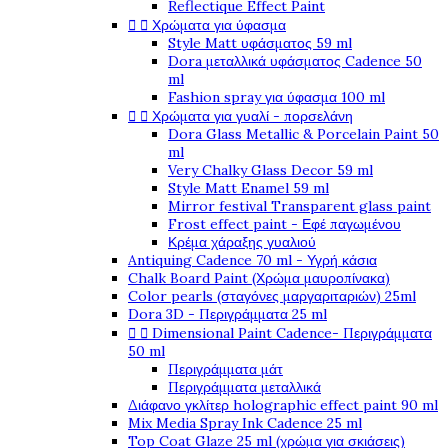
Reflectique Effect Paint


Χρώματα για ύφασμα
Style Matt υφάσματος 59 ml
Dora μεταλλικά υφάσματος Cadence 50
ml
Fashion spray για ύφασμα 100 ml


Χρώματα για γυαλί - πορσελάνη
Dora Glass Metallic & Porcelain Paint 50
ml
Very Chalky Glass Decor 59 ml
Style Matt Enamel 59 ml
Mirror festival Transparent glass paint
Frost effect paint - Εφέ παγωμένου
Κρέμα χάραξης γυαλιού
Antiquing Cadence 70 ml - Υγρή κάσια
Chalk Board Paint (Χρώμα μαυροπίνακα)
Color pearls (σταγόνες μαργαριταριών) 25ml
Dora 3D - Περιγράμματα 25 ml


Dimensional Paint Cadence- Περιγράμματα
50 ml
Περιγράμματα μάτ
Περιγράμματα μεταλλικά
Διάφανο γκλίτερ holographic effect paint 90 ml
Mix Media Spray Ink Cadence 25 ml
Top Coat Glaze 25 ml (χρώμα για σκιάσεις)