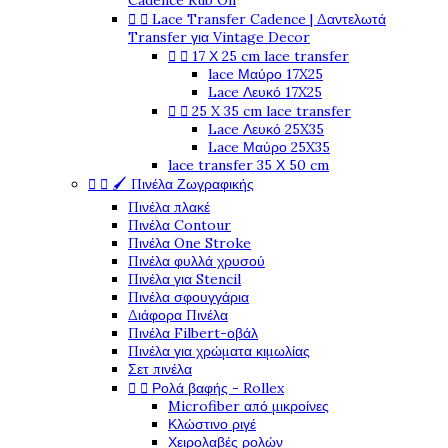
Cadence Rub On


Lace Transfer Cadence | Δαντελωτά
Transfer για Vintage Decor


17 Χ 25 cm lace transfer
lace Μαύρο 17X25
Lace Λευκό 17X25


25 X 35 cm lace transfer
Lace Λευκό 25X35
Lace Μαύρο 25X35
lace transfer 35 Χ 50 cm


🖌️ Πινέλα Ζωγραφικής
Πινέλα πλακέ
Πινέλα Contour
Πινέλα One Stroke
Πινέλα φυλλά χρυσού
Πινέλα για Stencil
Πινέλα σφουγγάρια
Διάφορα Πινέλα
Πινέλα Filbert-οβάλ
Πινέλα για χρώματα κιμωλίας
Σετ πινέλα


Ρολά βαφής - Rollex
Microfiber από μικροίνες
Κλώστινο ριγέ
Χειρολαβές ρολών