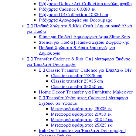
Ριζόχαρτα Deluxe Art Collection μεγάλα μεγέθη
Ριζόχαρτα Cadence 60X80 εκ.
Ριζόχαρτα DR Collection 40X30 cm
Ριζόχαρτα Αγιογραφίες για Decoupage


Παιδικά Χρώματα & Kids Craft | Δημιουργικά Υλικά
για Παιδιά
Slime για Παιδιά | Δημιουργικά Aqua Slime Sets
Stencil για Παιδιά | Παιδικά Σχέδια Ζωγραφικής
Παιδικά Χρώματα & Δακτυλομπογιές για
Δημιουργία


Transfer Cadence & Rub-On | Μεταφορά Εικόνας
για Έπιπλα & Decoupage


Classic Transfer Cadence για Έπιπλα & DIY
Classic transfer 17Χ25 cm
Classic transfer 25Χ35 cm
Classic transfer 35Χ50 cm
Home Decor Transfer για Furniture Makeover


Transfer Υφάσματος Cadence | Μεταφορά
Σχεδίων σε Ύφασμα
Μεταφορά υφάσματος 25Χ35 εκ
Μεταφορά υφάσματος 21Χ30 εκ.
Μεταφορά υφάσματος 30Χ42 εκ.
Μεταφορά υφάσματος 25Χ25 εκ.
Rub-On Transfer για Έπιπλα & Decoupage |