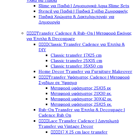
Υλικά για Παιδιά
Slime για Παιδιά | Δημιουργικά Aqua Slime Sets
Stencil για Παιδιά | Παιδικά Σχέδια Ζωγραφικής
Παιδικά Χρώματα & Δακτυλομπογιές για
Δημιουργία




Transfer Cadence & Rub-On | Μεταφορά Εικόνας
για Έπιπλα & Decoupage




Classic Transfer Cadence για Έπιπλα &
DIY
Classic transfer 17Χ25 cm
Classic transfer 25Χ35 cm
Classic transfer 35Χ50 cm
Home Decor Transfer για Furniture Makeover




Transfer Υφάσματος Cadence | Μεταφορά
Σχεδίων σε Ύφασμα
Μεταφορά υφάσματος 25Χ35 εκ
Μεταφορά υφάσματος 21Χ30 εκ.
Μεταφορά υφάσματος 30Χ42 εκ.
Μεταφορά υφάσματος 25Χ25 εκ.
Rub-On Transfer για Έπιπλα & Decoupage |
Cadence Rub On




Lace Transfer Cadence | Δαντελωτά
Transfer για Vintage Decor




17 Χ 25 cm lace transfer