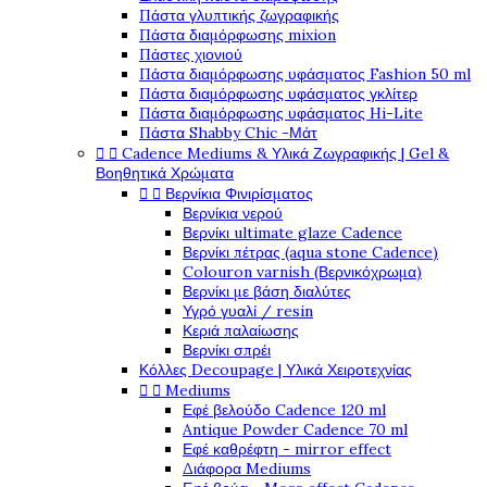
Πάστα γλυπτικής ζωγραφικής
Πάστα διαμόρφωσης mixion
Πάστες χιονιού
Πάστα διαμόρφωσης υφάσματος Fashion 50 ml
Πάστα διαμόρφωσης υφάσματος γκλίτερ
Πάστα διαμόρφωσης υφάσματος Hi-Lite
Πάστα Shabby Chic -Μάτ


Cadence Mediums & Υλικά Ζωγραφικής | Gel &
Βοηθητικά Χρώματα


Βερνίκια Φινιρίσματος
Βερνίκια νερού
Βερνίκι ultimate glaze Cadence
Βερνίκι πέτρας (aqua stone Cadence)
Colouron varnish (Βερνικόχρωμα)
Βερνίκι με βάση διαλύτες
Υγρό γυαλί / resin
Κεριά παλαίωσης
Βερνίκι σπρέι
Κόλλες Decoupage | Υλικά Χειροτεχνίας


Mediums
Εφέ βελούδο Cadence 120 ml
Antique Powder Cadence 70 ml
Εφέ καθρέφτη - mirror effect
Διάφορα Mediums