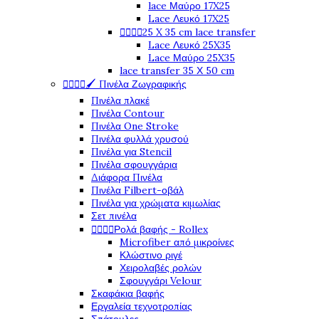
lace Μαύρο 17X25
Lace Λευκό 17X25




25 X 35 cm lace transfer
Lace Λευκό 25X35
Lace Μαύρο 25X35
lace transfer 35 Χ 50 cm




🖌️ Πινέλα Ζωγραφικής
Πινέλα πλακέ
Πινέλα Contour
Πινέλα One Stroke
Πινέλα φυλλά χρυσού
Πινέλα για Stencil
Πινέλα σφουγγάρια
Διάφορα Πινέλα
Πινέλα Filbert-οβάλ
Πινέλα για χρώματα κιμωλίας
Σετ πινέλα




Ρολά βαφής - Rollex
Microfiber από μικροίνες
Κλώστινο ριγέ
Χειρολαβές ρολών
Σφουγγάρι Velour
Σκαφάκια βαφής
Εργαλεία τεχνοτροπίας