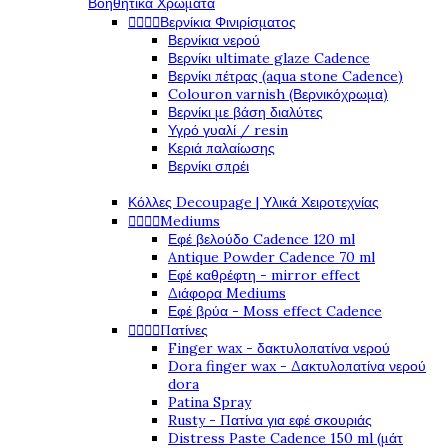
Βοηθητικά Χρώματα




Βερνίκια Φινιρίσματος
Βερνίκια νερού
Βερνίκι ultimate glaze Cadence
Βερνίκι πέτρας (aqua stone Cadence)
Colouron varnish (Βερνικόχρωμα)
Βερνίκι με βάση διαλύτες
Υγρό γυαλί / resin
Κεριά παλαίωσης
Βερνίκι σπρέι
Κόλλες Decoupage | Υλικά Χειροτεχνίας




Mediums
Εφέ βελούδο Cadence 120 ml
Antique Powder Cadence 70 ml
Εφέ καθρέφτη - mirror effect
Διάφορα Mediums
Εφέ βρύα - Moss effect Cadence




Πατίνες
Finger wax - δακτυλοπατίνα νερού
Dora finger wax - Δακτυλοπατίνα νερού
dora
Patina Spray
Rusty - Πατίνα για εφέ σκουριάς
Distress Paste Cadence 150 ml (μάτ