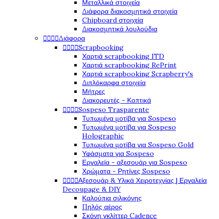
Μεταλλικά στοιχεία
Διάφορα διακοσμητικά στοιχεία
Chipboard στοιχεία
Διακοσμητικά λουλούδια




Διάφορα




Scrapbooking
Χαρτιά scrapbooking ITD
Χαρτιά scrapbooking RePrint
Χαρτιά scrapbooking Scrapberry's
Διπλόκαρφα στοιχεία
Μήτρες
Διακορευτές - Κοπτικά




Sospeso Trasparente
Τυπωμένα μοτίβα για Sospeso
Τυπωμένα μοτίβα για Sospeso
Holographic
Τυπωμένα μοτίβα για Sospeso Gold
Υφάσματα για Sospeso
Εργαλεία - αξεσουάρ για Sospeso
Χρώματα - Ρητίνες Sospeso




Αξεσουάρ & Υλικά Χειροτεχνίας | Εργαλεία
Decoupage & DIY
Καλούπια σιλικόνης
Πηλός αέρος
Σκόνη γκλίττερ Cadence