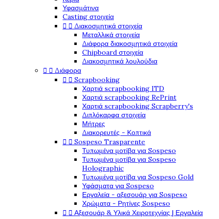
Υφασμάτινα
Casting στοιχεία


Διακοσμητικά στοιχεία
Μεταλλικά στοιχεία
Διάφορα διακοσμητικά στοιχεία
Chipboard στοιχεία
Διακοσμητικά λουλούδια


Διάφορα


Scrapbooking
Χαρτιά scrapbooking ITD
Χαρτιά scrapbooking RePrint
Χαρτιά scrapbooking Scrapberry's
Διπλόκαρφα στοιχεία
Μήτρες
Διακορευτές - Κοπτικά


Sospeso Trasparente
Τυπωμένα μοτίβα για Sospeso
Τυπωμένα μοτίβα για Sospeso
Holographic
Τυπωμένα μοτίβα για Sospeso Gold
Υφάσματα για Sospeso
Εργαλεία - αξεσουάρ για Sospeso
Χρώματα - Ρητίνες Sospeso


Αξεσουάρ & Υλικά Χειροτεχνίας | Εργαλεία