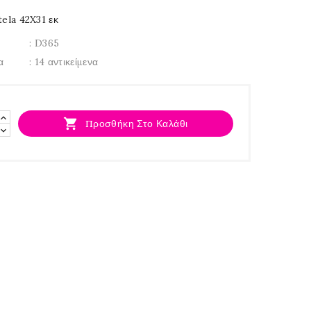
tela 42X31 εκ
: D365
α
: 14 αντικείμενα

Προσθήκη Στο Καλάθι