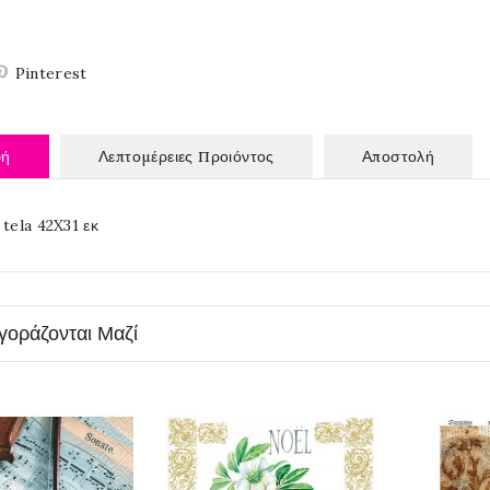
Pinterest
φή
Λεπτομέρειες Προιόντος
Αποστολή
 tela 42X31 εκ
γοράζονται Μαζί