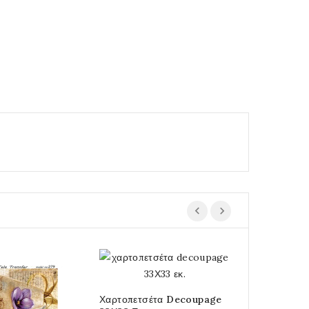
Χαρτοπετσέτα Decoupage
Stencil Brus