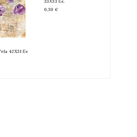
33Χ33 Εκ.
Cadence
0,30 €
1,70 €
Tela 42X31 Εκ