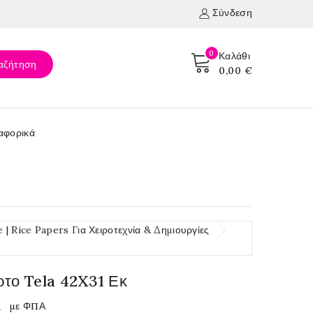
Σύνδεση
0
Καλάθι
αζήτηση
0,00 €
αφορικά
| Rice Papers Για Χειροτεχνία & Δημιουργίες
ρτο Tela 42X31 Εκ
€
με ΦΠΑ