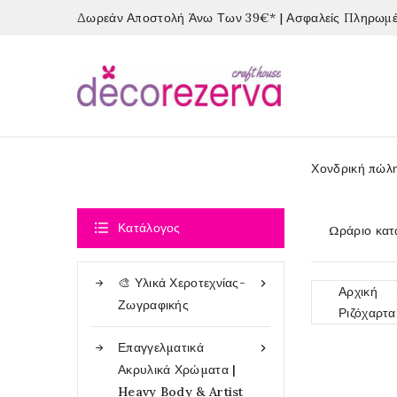
Δωρεάν Αποστολή Άνω Των 39€* | Ασφαλείς Πληρωμές
Χονδρική πώλ

Κατάλογος
Ωράριο κατ
🎨 Υλικά Χεροτεχνίας-

Αρχική
Ζωγραφικής
Ριζόχαρτα
Επαγγελματικά

Ακρυλικά Χρώματα |
Heavy Body & Artist