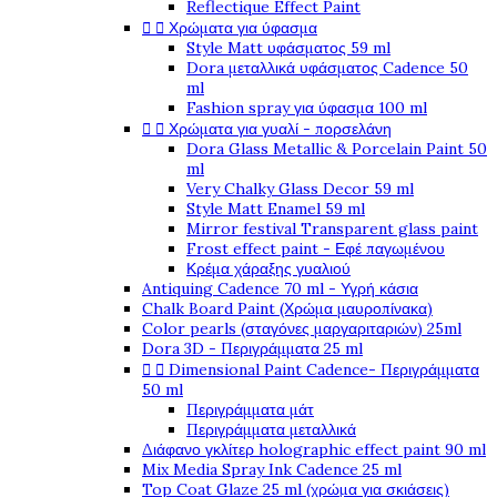
Reflectique Effect Paint


Χρώματα για ύφασμα
Style Matt υφάσματος 59 ml
Dora μεταλλικά υφάσματος Cadence 50
ml
Fashion spray για ύφασμα 100 ml


Χρώματα για γυαλί - πορσελάνη
Dora Glass Metallic & Porcelain Paint 50
ml
Very Chalky Glass Decor 59 ml
Style Matt Enamel 59 ml
Mirror festival Transparent glass paint
Frost effect paint - Εφέ παγωμένου
Κρέμα χάραξης γυαλιού
Antiquing Cadence 70 ml - Υγρή κάσια
Chalk Board Paint (Χρώμα μαυροπίνακα)
Color pearls (σταγόνες μαργαριταριών) 25ml
Dora 3D - Περιγράμματα 25 ml


Dimensional Paint Cadence- Περιγράμματα
50 ml
Περιγράμματα μάτ
Περιγράμματα μεταλλικά
Διάφανο γκλίτερ holographic effect paint 90 ml
Mix Media Spray Ink Cadence 25 ml
Top Coat Glaze 25 ml (χρώμα για σκιάσεις)