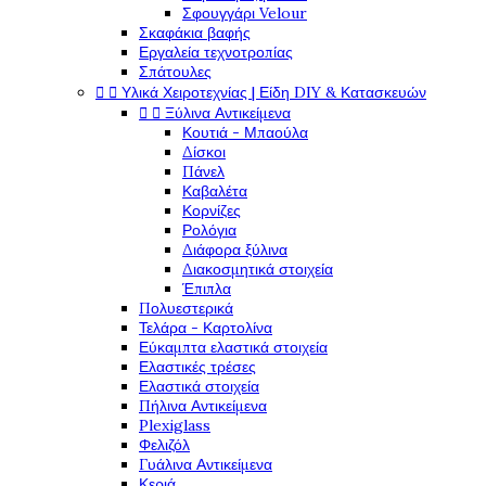
Σφουγγάρι Velour
Σκαφάκια βαφής
Εργαλεία τεχνοτροπίας
Σπάτουλες


Υλικά Χειροτεχνίας | Είδη DIY & Κατασκευών


Ξύλινα Αντικείμενα
Κουτιά - Μπαούλα
Δίσκοι
Πάνελ
Καβαλέτα
Κορνίζες
Ρολόγια
Διάφορα ξύλινα
Διακοσμητικά στοιχεία
Έπιπλα
Πολυεστερικά
Τελάρα - Καρτολίνα
Εύκαμπτα ελαστικά στοιχεία
Ελαστικές τρέσες
Ελαστικά στοιχεία
Πήλινα Αντικείμενα
Plexiglass
Φελιζόλ
Γυάλινα Αντικείμενα
Κεριά