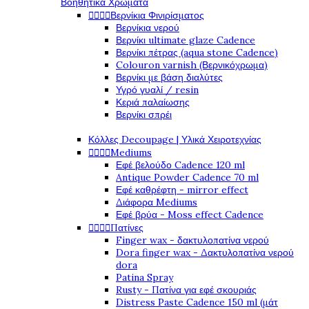
Βοηθητικά Χρώματα




Βερνίκια Φινιρίσματος
Βερνίκια νερού
Βερνίκι ultimate glaze Cadence
Βερνίκι πέτρας (aqua stone Cadence)
Colouron varnish (Βερνικόχρωμα)
Βερνίκι με βάση διαλύτες
Υγρό γυαλί / resin
Κεριά παλαίωσης
Βερνίκι σπρέι
Κόλλες Decoupage | Υλικά Χειροτεχνίας




Mediums
Εφέ βελούδο Cadence 120 ml
Antique Powder Cadence 70 ml
Εφέ καθρέφτη - mirror effect
Διάφορα Mediums
Εφέ βρύα - Moss effect Cadence




Πατίνες
Finger wax - δακτυλοπατίνα νερού
Dora finger wax - Δακτυλοπατίνα νερού
dora
Patina Spray
Rusty - Πατίνα για εφέ σκουριάς
Distress Paste Cadence 150 ml (μάτ