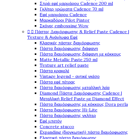
Σπρέι εφέ μαρμάρου Cadence 200 ml
Γκλίτερ χρώματα Cadence 70 ml
Εφέ μαρμάρου Cadence
Μαρκαδόροι Pilot Pintor
Σκόνες embossing Wow


Πάστες Διαμόρφωσης & Relief Paste Cadence |
Texture & Ανάγλυφα Εφέ
Κλασικές πάστες διαμόρφωσης
Πάστα διαμόρφωσης διάφανη
Πάστα διαμόρφωσης διάφανη με κόκκους
Matte Metallic Paste 250 ml
Texture art relief paste
Πάστα κρακελέ
Vintage legend - αντικέ γκέσο
Πάστα εφέ πέτρας
Πάστα διαμόρφωσης μεταλλική λεία
Diamond Πάστα Διαμόρφωσης Cadence |
Μεταλλική Relief Paste με Diamond Effect
Πάστα διαμόρφωσης με κόκκους Dora perla
Πάστα διαμόρφωσης Hi-Lite
Πάστα διαμόρφωσης γκλίτερ
Εφέ μπετόν
Concrete stucco
Expanding (διογκωτική) πάστα διαμόρφωσης
Ελαστική πάστα διαμόφωσης