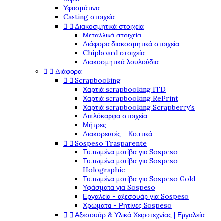
Υφασμάτινα
Casting στοιχεία


Διακοσμητικά στοιχεία
Μεταλλικά στοιχεία
Διάφορα διακοσμητικά στοιχεία
Chipboard στοιχεία
Διακοσμητικά λουλούδια


Διάφορα


Scrapbooking
Χαρτιά scrapbooking ITD
Χαρτιά scrapbooking RePrint
Χαρτιά scrapbooking Scrapberry's
Διπλόκαρφα στοιχεία
Μήτρες
Διακορευτές - Κοπτικά


Sospeso Trasparente
Τυπωμένα μοτίβα για Sospeso
Τυπωμένα μοτίβα για Sospeso
Holographic
Τυπωμένα μοτίβα για Sospeso Gold
Υφάσματα για Sospeso
Εργαλεία - αξεσουάρ για Sospeso
Χρώματα - Ρητίνες Sospeso


Αξεσουάρ & Υλικά Χειροτεχνίας | Εργαλεία