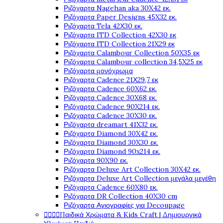
Ριζόχαρτα Nagehan aka 30X42 εκ.
Ριζόχαρτα Paper Designs 45X32 εκ.
Ριζόχαρτα Tela 42Χ30 εκ.
Ριζόχαρτα ITD Collection 42X30 εκ
Ριζόχαρτα ITD Collection 21X29 εκ
Ριζόχαρτα Calambour Collection 50X35 εκ
Ριζόχαρτα Calambour collection 34,5X25 εκ
Ριζόχαρτα μονόχρωμα
Ριζόχαρτα Cadence 21Χ29,7 εκ
Ριζόχαρτα Cadence 60X62 εκ.
Ριζόχαρτα Cadence 30X68 εκ.
Ριζόχαρτα Cadence 90X214 εκ.
Ριζόχαρτα Cadence 30X30 εκ.
Ριζόχαρτα dreamart 41X32 εκ.
Ριζόχαρτα Diamond 30X42 εκ.
Ριζόχαρτα Diamond 30X30 εκ.
Ριζόχαρτα Diamond 90x214 εκ.
Ριζόχαρτα 90X90 εκ.
Ριζόχαρτα Deluxe Art Collection 30X42 εκ.
Ριζόχαρτα Deluxe Art Collection μεγάλα μεγέθη
Ριζόχαρτα Cadence 60X80 εκ.
Ριζόχαρτα DR Collection 40X30 cm
Ριζόχαρτα Αγιογραφίες για Decoupage




Παιδικά Χρώματα & Kids Craft | Δημιουργικά