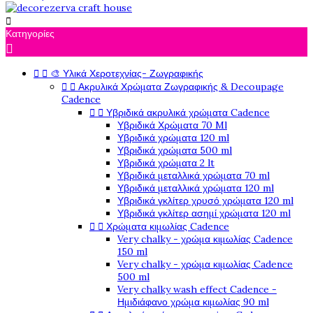

Κατηγορίες



🎨 Υλικά Χεροτεχνίας- Ζωγραφικής


Ακρυλικά Χρώματα Ζωγραφικής & Decoupage
Cadence


Υβριδικά ακρυλικά χρώματα Cadence
Υβριδικά Χρώματα 70 Ml
Υβριδικά χρώματα 120 ml
Υβριδικά χρώματα 500 ml
Υβριδικά χρώματα 2 lt
Υβριδικά μεταλλικά χρώματα 70 ml
Υβριδικά μεταλλικά χρώματα 120 ml
Υβριδικά γκλίτερ χρυσό χρώματα 120 ml
Υβριδικά γκλίτερ ασημί χρώματα 120 ml


Χρώματα κιμωλίας Cadence
Very chalky - χρώμα κιμωλίας Cadence
150 ml
Very chalky - χρώμα κιμωλίας Cadence
500 ml
Very chalky wash effect Cadence -
Ημιδιάφανο χρώμα κιμωλίας 90 ml