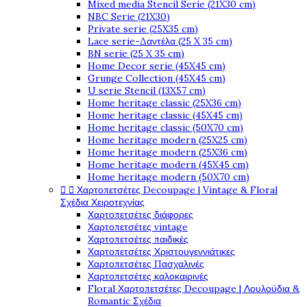
Mixed media Stencil Serie (21X30 cm)
NBC Serie (21X30)
Private serie (25X35 cm)
Lace serie-Δαντέλα (25 X 35 cm)
BN serie (25 X 35 cm)
Home Decor serie (45X45 cm)
Grunge Collection (45X45 cm)
U serie Stencil (13X57 cm)
Home heritage classic (25X36 cm)
Home heritage classic (45X45 cm)
Home heritage classic (50X70 cm)
Home heritage modern (25X25 cm)
Home heritage modern (25X36 cm)
Home heritage modern (45X45 cm)
Home heritage modern (50X70 cm)


Χαρτοπετσέτες Decoupage | Vintage & Floral
Σχέδια Χειροτεχνίας
Χαρτοπετσέτες διάφορες
Χαρτοπετσέτες vintage
Χαρτοπετσέτες παιδικές
Χαρτοπετσέτες Χριστουγεννιάτικες
Χαρτοπετσέτες Πασχαλινές
Χαρτοπετσέτες καλοκαιρινές
Floral Χαρτοπετσέτες Decoupage | Λουλούδια &
Romantic Σχέδια