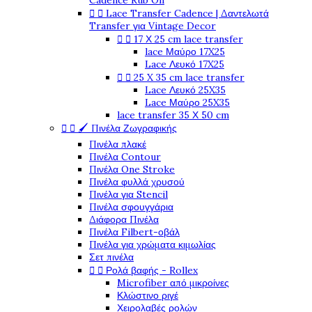
Cadence Rub On


Lace Transfer Cadence | Δαντελωτά
Transfer για Vintage Decor


17 Χ 25 cm lace transfer
lace Μαύρο 17X25
Lace Λευκό 17X25


25 X 35 cm lace transfer
Lace Λευκό 25X35
Lace Μαύρο 25X35
lace transfer 35 Χ 50 cm


🖌️ Πινέλα Ζωγραφικής
Πινέλα πλακέ
Πινέλα Contour
Πινέλα One Stroke
Πινέλα φυλλά χρυσού
Πινέλα για Stencil
Πινέλα σφουγγάρια
Διάφορα Πινέλα
Πινέλα Filbert-οβάλ
Πινέλα για χρώματα κιμωλίας
Σετ πινέλα


Ρολά βαφής - Rollex
Microfiber από μικροίνες
Κλώστινο ριγέ
Χειρολαβές ρολών