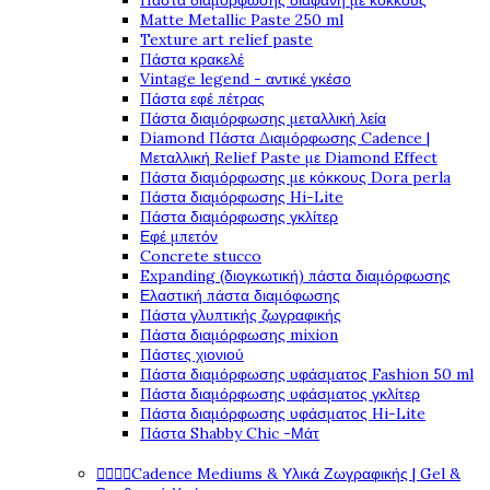
Πάστα διαμόρφωσης διάφανη με κόκκους
Matte Metallic Paste 250 ml
Texture art relief paste
Πάστα κρακελέ
Vintage legend - αντικέ γκέσο
Πάστα εφέ πέτρας
Πάστα διαμόρφωσης μεταλλική λεία
Diamond Πάστα Διαμόρφωσης Cadence |
Μεταλλική Relief Paste με Diamond Effect
Πάστα διαμόρφωσης με κόκκους Dora perla
Πάστα διαμόρφωσης Hi-Lite
Πάστα διαμόρφωσης γκλίτερ
Εφέ μπετόν
Concrete stucco
Expanding (διογκωτική) πάστα διαμόρφωσης
Ελαστική πάστα διαμόφωσης
Πάστα γλυπτικής ζωγραφικής
Πάστα διαμόρφωσης mixion
Πάστες χιονιού
Πάστα διαμόρφωσης υφάσματος Fashion 50 ml
Πάστα διαμόρφωσης υφάσματος γκλίτερ
Πάστα διαμόρφωσης υφάσματος Hi-Lite
Πάστα Shabby Chic -Μάτ




Cadence Mediums & Υλικά Ζωγραφικής | Gel &