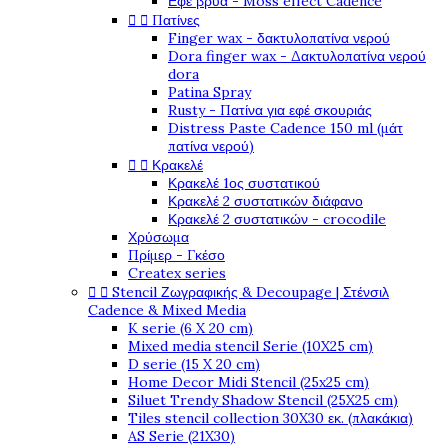
Εφέ βρύα - Moss effect Cadence


Πατίνες
Finger wax - δακτυλοπατίνα νερού
Dora finger wax - Δακτυλοπατίνα νερού
dora
Patina Spray
Rusty - Πατίνα για εφέ σκουριάς
Distress Paste Cadence 150 ml (μάτ
πατίνα νερού)


Κρακελέ
Κρακελέ 1ος συστατικού
Κρακελέ 2 συστατικών διάφανο
Κρακελέ 2 συστατικών - crocodile
Χρύσωμα
Πρίμερ - Γκέσο
Createx series


Stencil Ζωγραφικής & Decoupage | Στένσιλ
Cadence & Mixed Media
K serie (6 X 20 cm)
Mixed media stencil Serie (10X25 cm)
D serie (15 X 20 cm)
Home Decor Midi Stencil (25x25 cm)
Siluet Trendy Shadow Stencil (25X25 cm)
Tiles stencil collection 30X30 εκ. (πλακάκια)
AS Serie (21X30)