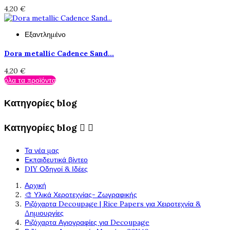
4,20 €
Εξαντλημένο
Dora metallic Cadence Sand...
4,20 €
όλα τα προϊόντα
Κατηγορίες blog
Κατηγορίες blog


Τα νέα μας
Εκπαιδευτικά βίντεο
DIY Οδηγοί & Ιδέες
Αρχική
🎨 Υλικά Χεροτεχνίας- Ζωγραφικής
Ριζόχαρτα Decoupage | Rice Papers για Χειροτεχνία &
Δημιουργίες
Ριζόχαρτα Αγιογραφίες για Decoupage