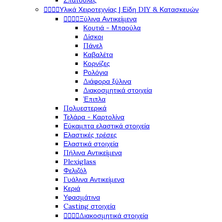
Σπάτουλες




Υλικά Χειροτεχνίας | Είδη DIY & Κατασκευών




Ξύλινα Αντικείμενα
Κουτιά - Μπαούλα
Δίσκοι
Πάνελ
Καβαλέτα
Κορνίζες
Ρολόγια
Διάφορα ξύλινα
Διακοσμητικά στοιχεία
Έπιπλα
Πολυεστερικά
Τελάρα - Καρτολίνα
Εύκαμπτα ελαστικά στοιχεία
Ελαστικές τρέσες
Ελαστικά στοιχεία
Πήλινα Αντικείμενα
Plexiglass
Φελιζόλ
Γυάλινα Αντικείμενα
Κεριά
Υφασμάτινα
Casting στοιχεία




Διακοσμητικά στοιχεία