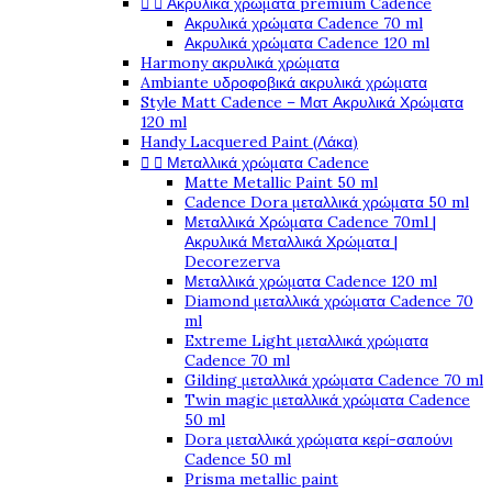


Ακρυλικά χρώματα premium Cadence
Ακρυλικά χρώματα Cadence 70 ml
Ακρυλικά χρώματα Cadence 120 ml
Harmony ακρυλικά χρώματα
Ambiante υδροφοβικά ακρυλικά χρώματα
Style Matt Cadence – Ματ Ακρυλικά Χρώματα
120 ml
Handy Lacquered Paint (Λάκα)


Μεταλλικά χρώματα Cadence
Matte Metallic Paint 50 ml
Cadence Dora μεταλλικά χρώματα 50 ml
Μεταλλικά Χρώματα Cadence 70ml |
Ακρυλικά Μεταλλικά Χρώματα |
Decorezerva
Μεταλλικά χρώματα Cadence 120 ml
Diamond μεταλλικά χρώματα Cadence 70
ml
Extreme Light μεταλλικά χρώματα
Cadence 70 ml
Gilding μεταλλικά χρώματα Cadence 70 ml
Twin magic μεταλλικά χρώματα Cadence
50 ml
Dora μεταλλικά χρώματα κερί-σαπούνι
Cadence 50 ml
Prisma metallic paint