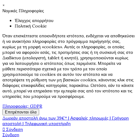
×
Νομικές Πληροφορίες
Έλεγχος απορρήτου
Πολιτική Cookie
Όταν επισκέπτεστε οποιονδήποτε ιστότοπο, ενδέχεται να αποθηκεύσει
ή να ανακτήσει πληροφορίες στο πρόγραμμα περιήγησής σας,
κυρίως με τη μορφή «cookies». Αυτές οι πληροφορίες, οι οποίες
μπορεί να αφορούν εσάς, τις προτιμήσεις σας ή τη συσκευή σας στο
Διαδίκτυο (υπολογιστή, tablet ή κινητό), χρησιμοποιούνται κυρίως
για να λειτουργήσει ο ιστότοπος όπως περιμένετε. Μπορείτε να
μάθετε περισσότερα σχετικά με τον τρόπο με τον οποίο
χρησιμοποιούμε τα cookies σε αυτόν τον ιστότοπο και να
αποτρέψετε τη ρύθμιση των μη βασικών cookies, κάνοντας κλικ στις
διάφορες επικεφαλίδες κατηγορίας παρακάτω. Ωστόσο, εάν το κάνετε
αυτό, μπορεί να επηρεάσει την εμπειρία σας από τον ιστότοπο και τις
υπηρεσίες που μπορούμε να προσφέρουμε.
Πληροφορίες: GDPR
Επιτρέπονται όλα
Δωρεάν αποστολή άνω των 39€* | Ασφαλείς πληρωμές | Γρήγορη
αποστολή | Τηλεφωνική υποστήριξη

Σύνδεση
Σύνδεση