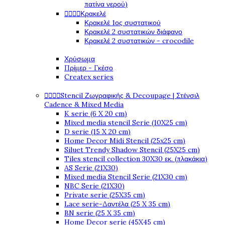
πατίνα νερού)




Κρακελέ
Κρακελέ 1ος συστατικού
Κρακελέ 2 συστατικών διάφανο
Κρακελέ 2 συστατικών - crocodile
Χρύσωμα
Πρίμερ - Γκέσο
Createx series




Stencil Ζωγραφικής & Decoupage | Στένσιλ
Cadence & Mixed Media
K serie (6 X 20 cm)
Mixed media stencil Serie (10X25 cm)
D serie (15 X 20 cm)
Home Decor Midi Stencil (25x25 cm)
Siluet Trendy Shadow Stencil (25X25 cm)
Tiles stencil collection 30X30 εκ. (πλακάκια)
AS Serie (21X30)
Mixed media Stencil Serie (21X30 cm)
NBC Serie (21X30)
Private serie (25X35 cm)
Lace serie-Δαντέλα (25 X 35 cm)
BN serie (25 X 35 cm)
Home Decor serie (45X45 cm)