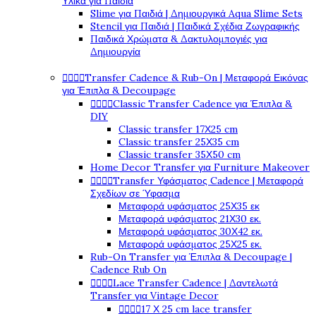
Υλικά για Παιδιά
Slime για Παιδιά | Δημιουργικά Aqua Slime Sets
Stencil για Παιδιά | Παιδικά Σχέδια Ζωγραφικής
Παιδικά Χρώματα & Δακτυλομπογιές για
Δημιουργία




Transfer Cadence & Rub-On | Μεταφορά Εικόνας
για Έπιπλα & Decoupage




Classic Transfer Cadence για Έπιπλα &
DIY
Classic transfer 17Χ25 cm
Classic transfer 25Χ35 cm
Classic transfer 35Χ50 cm
Home Decor Transfer για Furniture Makeover




Transfer Υφάσματος Cadence | Μεταφορά
Σχεδίων σε Ύφασμα
Μεταφορά υφάσματος 25Χ35 εκ
Μεταφορά υφάσματος 21Χ30 εκ.
Μεταφορά υφάσματος 30Χ42 εκ.
Μεταφορά υφάσματος 25Χ25 εκ.
Rub-On Transfer για Έπιπλα & Decoupage |
Cadence Rub On




Lace Transfer Cadence | Δαντελωτά
Transfer για Vintage Decor




17 Χ 25 cm lace transfer