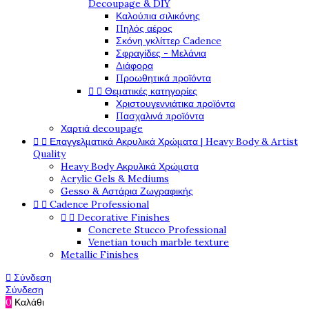
Decoupage & DIY
Καλούπια σιλικόνης
Πηλός αέρος
Σκόνη γκλίττερ Cadence
Σφραγίδες - Μελάνια
Διάφορα
Προωθητικά προϊόντα


Θεματικές κατηγορίες
Χριστουγεννιάτικα προϊόντα
Πασχαλινά προϊόντα
Χαρτιά decoupage


Επαγγελματικά Ακρυλικά Χρώματα | Heavy Body & Artist
Quality
Heavy Body Ακρυλικά Χρώματα
Acrylic Gels & Mediums
Gesso & Αστάρια Ζωγραφικής


Cadence Professional


Decorative Finishes
Concrete Stucco Professional
Venetian touch marble texture
Metallic Finishes

Σύνδεση
Σύνδεση
0
Καλάθι