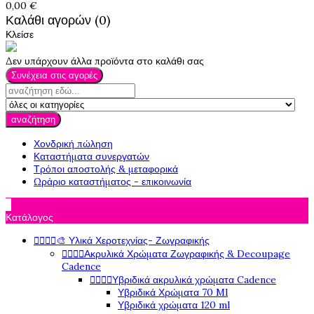
0,00 €
Καλάθι αγορών (0)
Κλείσε
Δεν υπάρχουν άλλα προϊόντα στο καλάθι σας
Συνέχεια στις αγορές
αναζήτηση
Χονδρική πώληση
Καταστήματα συνεργατών
Τρόποι αποστολής & μεταφορικά
Ωράριο καταστήματος - επικοινωνία

Κατάλογος




🎨 Υλικά Χεροτεχνίας- Ζωγραφικής




Ακρυλικά Χρώματα Ζωγραφικής & Decoupage
Cadence




Υβριδικά ακρυλικά χρώματα Cadence
Υβριδικά Χρώματα 70 Ml
Υβριδικά χρώματα 120 ml