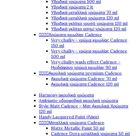
Υβριδικά χρώματα 500 ml
Υβριδικά χρώματα 2 lt
Υβριδικά μεταλλικά χρώματα 70 ml
Υβριδικά μεταλλικά χρώματα 120 ml
Υβριδικά γκλίτερ χρυσό χρώματα 120 ml
Υβριδικά γκλίτερ ασημί χρώματα 120 ml




Χρώματα κιμωλίας Cadence
Very chalky - χρώμα κιμωλίας Cadence
150 ml
Very chalky - χρώμα κιμωλίας Cadence
500 ml
Very chalky wash effect Cadence -
Ημιδιάφανο χρώμα κιμωλίας 90 ml




Ακρυλικά χρώματα premium Cadence
Ακρυλικά χρώματα Cadence 70 ml
Ακρυλικά χρώματα Cadence 120 ml
Harmony ακρυλικά χρώματα
Ambiante υδροφοβικά ακρυλικά χρώματα
Style Matt Cadence – Ματ Ακρυλικά Χρώματα
120 ml
Handy Lacquered Paint (Λάκα)




Μεταλλικά χρώματα Cadence
Matte Metallic Paint 50 ml
Cadence Dora μεταλλικά χρώματα 50 ml