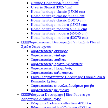
Grunge Collection (45X45 cm)
U serie Stencil (13X57 cm)
Home heritage classic (25X36 cm)
Home heritage classic (45X45 cm)
Home heritage classic (50X70 cm)
Home heritage modern (25X25 cm)
Home heritage modern (25X36 cm)
Home heritage modern (45X45 cm)
Home heritage modern (50X70 cm)




Χαρτοπετσέτες Decoupage | Vintage & Floral
Σχέδια Χειροτεχνίας
Χαρτοπετσέτες διάφορες
Χαρτοπετσέτες vintage
Χαρτοπετσέτες παιδικές
Χαρτοπετσέτες Χριστουγεννιάτικες
Χαρτοπετσέτες Πασχαλινές
Χαρτοπετσέτες καλοκαιρινές
Floral Χαρτοπετσέτες Decoupage | Λουλούδια &
Romantic Σχέδια
Χαρτοπετσέτες επαναλαμβανόμενα μοτίβα
Χαρτοπετσέτες με ζωάκια




Ριζόχαρτα Decoupage | Rice Papers για
Χειροτεχνία & Δημιουργίες
Ριζόχαρτα Cadence collection 42X30 εκ
Ριζόχαρτα metal leaf Cadence 42X31 εκ