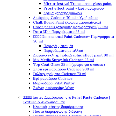
Mirror festival Transparent glass paint
Frost effect paint - Εφέ παγωμένου
Κρέμα χάραξης γυαλιού
Antiquing Cadence 70 ml - Υγρή κάσια
Chalk Board Paint (Χρώμα μαυροπίνακα)
Color pearls (σταγόνες μαργαριταριών) 25ml
Dora 3D - Περιγράμματα 25 ml




Dimensional Paint Cadence- Περιγράμματα
50 ml
Περιγράμματα μάτ
Περιγράμματα μεταλλικά
Διάφανο γκλίτερ holographic effect paint 90 ml
Mix Media Spray Ink Cadence 25 ml
Top Coat Glaze 25 ml (χρώμα για σκιάσεις)
Σπρέι εφέ μαρμάρου Cadence 200 ml
Γκλίτερ χρώματα Cadence 70 ml
Εφέ μαρμάρου Cadence
Μαρκαδόροι Pilot Pintor
Σκόνες embossing Wow




Πάστες Διαμόρφωσης & Relief Paste Cadence |
Texture & Ανάγλυφα Εφέ
Κλασικές πάστες διαμόρφωσης
Πάστα διαμόρφωσης διάφανη