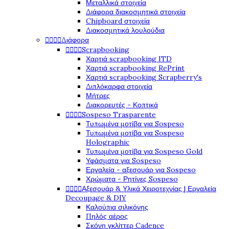
Μεταλλικά στοιχεία
Διάφορα διακοσμητικά στοιχεία
Chipboard στοιχεία
Διακοσμητικά λουλούδια




Διάφορα




Scrapbooking
Χαρτιά scrapbooking ITD
Χαρτιά scrapbooking RePrint
Χαρτιά scrapbooking Scrapberry's
Διπλόκαρφα στοιχεία
Μήτρες
Διακορευτές - Κοπτικά




Sospeso Trasparente
Τυπωμένα μοτίβα για Sospeso
Τυπωμένα μοτίβα για Sospeso
Holographic
Τυπωμένα μοτίβα για Sospeso Gold
Υφάσματα για Sospeso
Εργαλεία - αξεσουάρ για Sospeso
Χρώματα - Ρητίνες Sospeso




Αξεσουάρ & Υλικά Χειροτεχνίας | Εργαλεία
Decoupage & DIY
Καλούπια σιλικόνης
Πηλός αέρος
Σκόνη γκλίττερ Cadence