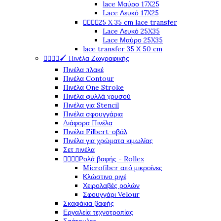
lace Μαύρο 17X25
Lace Λευκό 17X25




25 X 35 cm lace transfer
Lace Λευκό 25X35
Lace Μαύρο 25X35
lace transfer 35 Χ 50 cm




🖌️ Πινέλα Ζωγραφικής
Πινέλα πλακέ
Πινέλα Contour
Πινέλα One Stroke
Πινέλα φυλλά χρυσού
Πινέλα για Stencil
Πινέλα σφουγγάρια
Διάφορα Πινέλα
Πινέλα Filbert-οβάλ
Πινέλα για χρώματα κιμωλίας
Σετ πινέλα




Ρολά βαφής - Rollex
Microfiber από μικροίνες
Κλώστινο ριγέ
Χειρολαβές ρολών
Σφουγγάρι Velour
Σκαφάκια βαφής
Εργαλεία τεχνοτροπίας