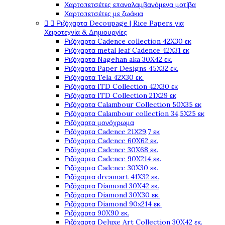
Χαρτοπετσέτες επαναλαμβανόμενα μοτίβα
Χαρτοπετσέτες με ζωάκια


Ριζόχαρτα Decoupage | Rice Papers για
Χειροτεχνία & Δημιουργίες
Ριζόχαρτα Cadence collection 42X30 εκ
Ριζόχαρτα metal leaf Cadence 42X31 εκ
Ριζόχαρτα Nagehan aka 30X42 εκ.
Ριζόχαρτα Paper Designs 45X32 εκ.
Ριζόχαρτα Tela 42Χ30 εκ.
Ριζόχαρτα ITD Collection 42X30 εκ
Ριζόχαρτα ITD Collection 21X29 εκ
Ριζόχαρτα Calambour Collection 50X35 εκ
Ριζόχαρτα Calambour collection 34,5X25 εκ
Ριζόχαρτα μονόχρωμα
Ριζόχαρτα Cadence 21Χ29,7 εκ
Ριζόχαρτα Cadence 60X62 εκ.
Ριζόχαρτα Cadence 30X68 εκ.
Ριζόχαρτα Cadence 90X214 εκ.
Ριζόχαρτα Cadence 30X30 εκ.
Ριζόχαρτα dreamart 41X32 εκ.
Ριζόχαρτα Diamond 30X42 εκ.
Ριζόχαρτα Diamond 30X30 εκ.
Ριζόχαρτα Diamond 90x214 εκ.
Ριζόχαρτα 90X90 εκ.
Ριζόχαρτα Deluxe Art Collection 30X42 εκ.