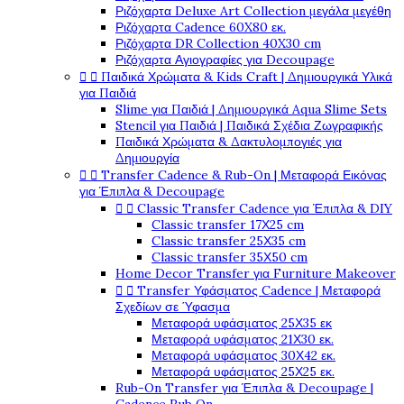
Ριζόχαρτα Deluxe Art Collection μεγάλα μεγέθη
Ριζόχαρτα Cadence 60X80 εκ.
Ριζόχαρτα DR Collection 40X30 cm
Ριζόχαρτα Αγιογραφίες για Decoupage


Παιδικά Χρώματα & Kids Craft | Δημιουργικά Υλικά
για Παιδιά
Slime για Παιδιά | Δημιουργικά Aqua Slime Sets
Stencil για Παιδιά | Παιδικά Σχέδια Ζωγραφικής
Παιδικά Χρώματα & Δακτυλομπογιές για
Δημιουργία


Transfer Cadence & Rub-On | Μεταφορά Εικόνας
για Έπιπλα & Decoupage


Classic Transfer Cadence για Έπιπλα & DIY
Classic transfer 17Χ25 cm
Classic transfer 25Χ35 cm
Classic transfer 35Χ50 cm
Home Decor Transfer για Furniture Makeover


Transfer Υφάσματος Cadence | Μεταφορά
Σχεδίων σε Ύφασμα
Μεταφορά υφάσματος 25Χ35 εκ
Μεταφορά υφάσματος 21Χ30 εκ.
Μεταφορά υφάσματος 30Χ42 εκ.
Μεταφορά υφάσματος 25Χ25 εκ.
Rub-On Transfer για Έπιπλα & Decoupage |