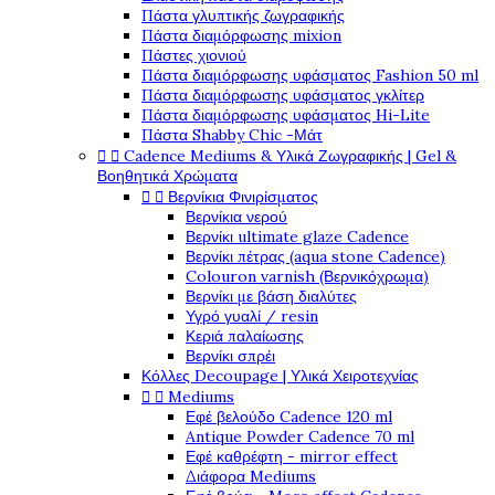
Πάστα γλυπτικής ζωγραφικής
Πάστα διαμόρφωσης mixion
Πάστες χιονιού
Πάστα διαμόρφωσης υφάσματος Fashion 50 ml
Πάστα διαμόρφωσης υφάσματος γκλίτερ
Πάστα διαμόρφωσης υφάσματος Hi-Lite
Πάστα Shabby Chic -Μάτ


Cadence Mediums & Υλικά Ζωγραφικής | Gel &
Βοηθητικά Χρώματα


Βερνίκια Φινιρίσματος
Βερνίκια νερού
Βερνίκι ultimate glaze Cadence
Βερνίκι πέτρας (aqua stone Cadence)
Colouron varnish (Βερνικόχρωμα)
Βερνίκι με βάση διαλύτες
Υγρό γυαλί / resin
Κεριά παλαίωσης
Βερνίκι σπρέι
Κόλλες Decoupage | Υλικά Χειροτεχνίας


Mediums
Εφέ βελούδο Cadence 120 ml
Antique Powder Cadence 70 ml
Εφέ καθρέφτη - mirror effect
Διάφορα Mediums