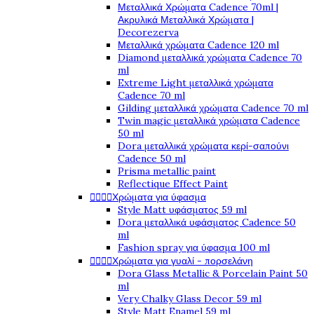
Μεταλλικά Χρώματα Cadence 70ml |
Ακρυλικά Μεταλλικά Χρώματα |
Decorezerva
Μεταλλικά χρώματα Cadence 120 ml
Diamond μεταλλικά χρώματα Cadence 70
ml
Extreme Light μεταλλικά χρώματα
Cadence 70 ml
Gilding μεταλλικά χρώματα Cadence 70 ml
Twin magic μεταλλικά χρώματα Cadence
50 ml
Dora μεταλλικά χρώματα κερί-σαπούνι
Cadence 50 ml
Prisma metallic paint
Reflectique Effect Paint




Χρώματα για ύφασμα
Style Matt υφάσματος 59 ml
Dora μεταλλικά υφάσματος Cadence 50
ml
Fashion spray για ύφασμα 100 ml




Χρώματα για γυαλί - πορσελάνη
Dora Glass Metallic & Porcelain Paint 50
ml
Very Chalky Glass Decor 59 ml
Style Matt Enamel 59 ml