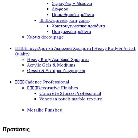
Σφραγίδες - Μελάνια
Διάφορα
Προωθητικά προϊόντα




Θεματικές κατηγορίες
Χριστουγεννιάτικα προϊόντα
Πασχαλινά προϊόντα
Χαρτιά decoupage




Επαγγελματικά Ακρυλικά Χρώματα | Heavy Body & Artist
Quality
Heavy Body Ακρυλικά Χρώματα
Acrylic Gels & Mediums
Gesso & Αστάρια Ζωγραφικής




Cadence Professional




Decorative Finishes
Concrete Stucco Professional
Venetian touch marble texture
Metallic Finishes
Προτάσεις