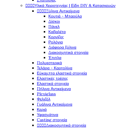
Σπάτουλες




Υλικά Χειροτεχνίας | Είδη DIY & Κατασκευών




Ξύλινα Αντικείμενα
Κουτιά - Μπαούλα
Δίσκοι
Πάνελ
Καβαλέτα
Κορνίζες
Ρολόγια
Διάφορα ξύλινα
Διακοσμητικά στοιχεία
Έπιπλα
Πολυεστερικά
Τελάρα - Καρτολίνα
Εύκαμπτα ελαστικά στοιχεία
Ελαστικές τρέσες
Ελαστικά στοιχεία
Πήλινα Αντικείμενα
Plexiglass
Φελιζόλ
Γυάλινα Αντικείμενα
Κεριά
Υφασμάτινα
Casting στοιχεία




Διακοσμητικά στοιχεία