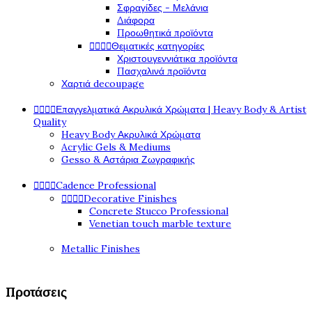
Σφραγίδες - Μελάνια
Διάφορα
Προωθητικά προϊόντα




Θεματικές κατηγορίες
Χριστουγεννιάτικα προϊόντα
Πασχαλινά προϊόντα
Χαρτιά decoupage




Επαγγελματικά Ακρυλικά Χρώματα | Heavy Body & Artist
Quality
Heavy Body Ακρυλικά Χρώματα
Acrylic Gels & Mediums
Gesso & Αστάρια Ζωγραφικής




Cadence Professional




Decorative Finishes
Concrete Stucco Professional
Venetian touch marble texture
Metallic Finishes
Προτάσεις