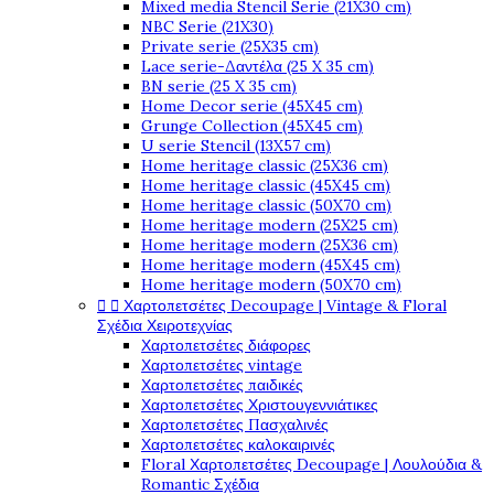
Mixed media Stencil Serie (21X30 cm)
NBC Serie (21X30)
Private serie (25X35 cm)
Lace serie-Δαντέλα (25 X 35 cm)
BN serie (25 X 35 cm)
Home Decor serie (45X45 cm)
Grunge Collection (45X45 cm)
U serie Stencil (13X57 cm)
Home heritage classic (25X36 cm)
Home heritage classic (45X45 cm)
Home heritage classic (50X70 cm)
Home heritage modern (25X25 cm)
Home heritage modern (25X36 cm)
Home heritage modern (45X45 cm)
Home heritage modern (50X70 cm)


Χαρτοπετσέτες Decoupage | Vintage & Floral
Σχέδια Χειροτεχνίας
Χαρτοπετσέτες διάφορες
Χαρτοπετσέτες vintage
Χαρτοπετσέτες παιδικές
Χαρτοπετσέτες Χριστουγεννιάτικες
Χαρτοπετσέτες Πασχαλινές
Χαρτοπετσέτες καλοκαιρινές
Floral Χαρτοπετσέτες Decoupage | Λουλούδια &
Romantic Σχέδια