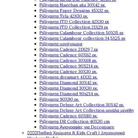
Ριζόχαρτα Nagehan aka 30X42 εκ.
Ριζόχαρτα Paper Designs 45X32 εκ.
Ριζόχαρτα Tela 42Χ30 εκ.
Ριζόχαρτα ITD Collection 42X30 εκ
Ριζόχαρτα ITD Collection 21X29 εκ
Ριζόχαρτα Calambour Collection 50X35 εκ
Ριζόχαρτα Calambour collection 34,5X25 εκ
Ριζόχαρτα μονόχρωμα
Ριζόχαρτα Cadence 21Χ29,7 εκ
Ριζόχαρτα Cadence 60X62 εκ.
Ριζόχαρτα Cadence 30X68 εκ.
Ριζόχαρτα Cadence 90X214 εκ.
Ριζόχαρτα Cadence 30X30 εκ.
Ριζόχαρτα dreamart 41X32 εκ.
Ριζόχαρτα Diamond 30X42 εκ.
Ριζόχαρτα Diamond 30X30 εκ.
Ριζόχαρτα Diamond 90x214 εκ.
Ριζόχαρτα 90X90 εκ.
Ριζόχαρτα Deluxe Art Collection 30X42 εκ.
Ριζόχαρτα Deluxe Art Collection μεγάλα μεγέθη
Ριζόχαρτα Cadence 60X80 εκ.
Ριζόχαρτα DR Collection 40X30 cm
Ριζόχαρτα Αγιογραφίες για Decoupage




Παιδικά Χρώματα & Kids Craft | Δημιουργικά