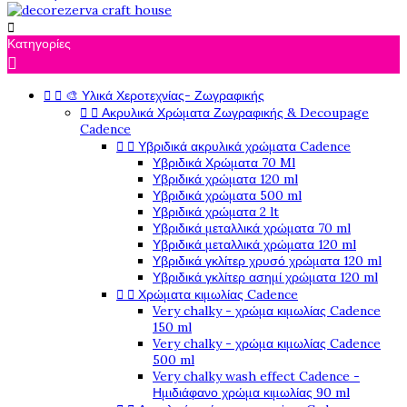

Κατηγορίες



🎨 Υλικά Χεροτεχνίας- Ζωγραφικής


Ακρυλικά Χρώματα Ζωγραφικής & Decoupage
Cadence


Υβριδικά ακρυλικά χρώματα Cadence
Υβριδικά Χρώματα 70 Ml
Υβριδικά χρώματα 120 ml
Υβριδικά χρώματα 500 ml
Υβριδικά χρώματα 2 lt
Υβριδικά μεταλλικά χρώματα 70 ml
Υβριδικά μεταλλικά χρώματα 120 ml
Υβριδικά γκλίτερ χρυσό χρώματα 120 ml
Υβριδικά γκλίτερ ασημί χρώματα 120 ml


Χρώματα κιμωλίας Cadence
Very chalky - χρώμα κιμωλίας Cadence
150 ml
Very chalky - χρώμα κιμωλίας Cadence
500 ml
Very chalky wash effect Cadence -
Ημιδιάφανο χρώμα κιμωλίας 90 ml