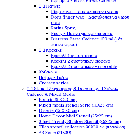
Εφέ βρύα - Moss effect Cadence


Πατίνες
Finger wax - δακτυλοπατίνα νερού
Dora finger wax - Δακτυλοπατίνα νερού
dora
Patina Spray
Rusty - Πατίνα για εφέ σκουριάς
Distress Paste Cadence 150 ml (μάτ
πατίνα νερού)


Κρακελέ
Κρακελέ 1ος συστατικού
Κρακελέ 2 συστατικών διάφανο
Κρακελέ 2 συστατικών - crocodile
Χρύσωμα
Πρίμερ - Γκέσο
Createx series


Stencil Ζωγραφικής & Decoupage | Στένσιλ
Cadence & Mixed Media
K serie (6 X 20 cm)
Mixed media stencil Serie (10X25 cm)
D serie (15 X 20 cm)
Home Decor Midi Stencil (25x25 cm)
Siluet Trendy Shadow Stencil (25X25 cm)
Tiles stencil collection 30X30 εκ. (πλακάκια)
AS Serie (21X30)