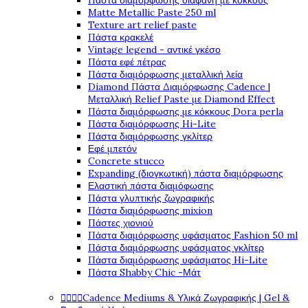
Πάστα διαμόρφωσης διάφανη με κόκκους
Matte Metallic Paste 250 ml
Texture art relief paste
Πάστα κρακελέ
Vintage legend - αντικέ γκέσο
Πάστα εφέ πέτρας
Πάστα διαμόρφωσης μεταλλική λεία
Diamond Πάστα Διαμόρφωσης Cadence |
Μεταλλική Relief Paste με Diamond Effect
Πάστα διαμόρφωσης με κόκκους Dora perla
Πάστα διαμόρφωσης Hi-Lite
Πάστα διαμόρφωσης γκλίτερ
Εφέ μπετόν
Concrete stucco
Expanding (διογκωτική) πάστα διαμόρφωσης
Ελαστική πάστα διαμόφωσης
Πάστα γλυπτικής ζωγραφικής
Πάστα διαμόρφωσης mixion
Πάστες χιονιού
Πάστα διαμόρφωσης υφάσματος Fashion 50 ml
Πάστα διαμόρφωσης υφάσματος γκλίτερ
Πάστα διαμόρφωσης υφάσματος Hi-Lite
Πάστα Shabby Chic -Μάτ




Cadence Mediums & Υλικά Ζωγραφικής | Gel &