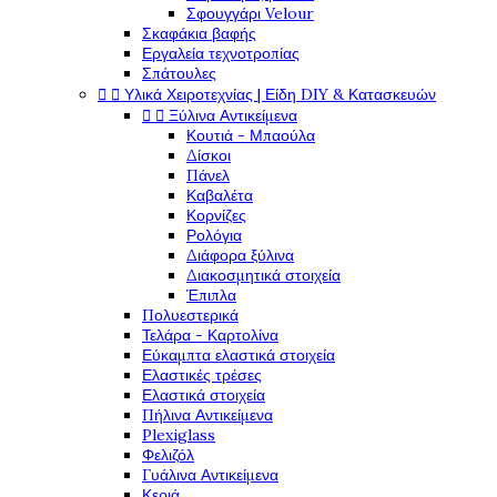
Σφουγγάρι Velour
Σκαφάκια βαφής
Εργαλεία τεχνοτροπίας
Σπάτουλες


Υλικά Χειροτεχνίας | Είδη DIY & Κατασκευών


Ξύλινα Αντικείμενα
Κουτιά - Μπαούλα
Δίσκοι
Πάνελ
Καβαλέτα
Κορνίζες
Ρολόγια
Διάφορα ξύλινα
Διακοσμητικά στοιχεία
Έπιπλα
Πολυεστερικά
Τελάρα - Καρτολίνα
Εύκαμπτα ελαστικά στοιχεία
Ελαστικές τρέσες
Ελαστικά στοιχεία
Πήλινα Αντικείμενα
Plexiglass
Φελιζόλ
Γυάλινα Αντικείμενα
Κεριά