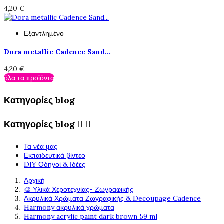
4,20 €
Εξαντλημένο
Dora metallic Cadence Sand...
4,20 €
όλα τα προϊόντα
Κατηγορίες blog
Κατηγορίες blog


Τα νέα μας
Εκπαιδευτικά βίντεο
DIY Οδηγοί & Ιδέες
Αρχική
🎨 Υλικά Χεροτεχνίας- Ζωγραφικής
Ακρυλικά Χρώματα Ζωγραφικής & Decoupage Cadence
Harmony ακρυλικά χρώματα
Harmony acrylic paint dark brown 59 ml