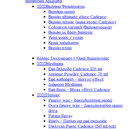
Βοηθητικά Χρώματα




Βερνίκια Φινιρίσματος
Βερνίκια νερού
Βερνίκι ultimate glaze Cadence
Βερνίκι πέτρας (aqua stone Cadence)
Colouron varnish (Βερνικόχρωμα)
Βερνίκι με βάση διαλύτες
Υγρό γυαλί / resin
Κεριά παλαίωσης
Βερνίκι σπρέι
Κόλλες Decoupage | Υλικά Χειροτεχνίας




Mediums
Εφέ βελούδο Cadence 120 ml
Antique Powder Cadence 70 ml
Εφέ καθρέφτη - mirror effect
Διάφορα Mediums
Εφέ βρύα - Moss effect Cadence




Πατίνες
Finger wax - δακτυλοπατίνα νερού
Dora finger wax - Δακτυλοπατίνα νερού
dora
Patina Spray
Rusty - Πατίνα για εφέ σκουριάς
Distress Paste Cadence 150 ml (μάτ