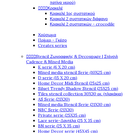
πατίνα νερού)




Κρακελέ
Κρακελέ 1ος συστατικού
Κρακελέ 2 συστατικών διάφανο
Κρακελέ 2 συστατικών - crocodile
Χρύσωμα
Πρίμερ - Γκέσο
Createx series




Stencil Ζωγραφικής & Decoupage | Στένσιλ
Cadence & Mixed Media
K serie (6 X 20 cm)
Mixed media stencil Serie (10X25 cm)
D serie (15 X 20 cm)
Home Decor Midi Stencil (25x25 cm)
Siluet Trendy Shadow Stencil (25X25 cm)
Tiles stencil collection 30X30 εκ. (πλακάκια)
AS Serie (21X30)
Mixed media Stencil Serie (21X30 cm)
NBC Serie (21X30)
Private serie (25X35 cm)
Lace serie-Δαντέλα (25 X 35 cm)
BN serie (25 X 35 cm)
Home Decor serie (45X45 cm)