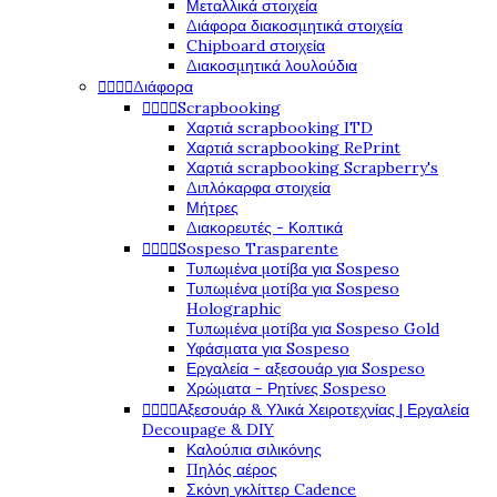
Μεταλλικά στοιχεία
Διάφορα διακοσμητικά στοιχεία
Chipboard στοιχεία
Διακοσμητικά λουλούδια




Διάφορα




Scrapbooking
Χαρτιά scrapbooking ITD
Χαρτιά scrapbooking RePrint
Χαρτιά scrapbooking Scrapberry's
Διπλόκαρφα στοιχεία
Μήτρες
Διακορευτές - Κοπτικά




Sospeso Trasparente
Τυπωμένα μοτίβα για Sospeso
Τυπωμένα μοτίβα για Sospeso
Holographic
Τυπωμένα μοτίβα για Sospeso Gold
Υφάσματα για Sospeso
Εργαλεία - αξεσουάρ για Sospeso
Χρώματα - Ρητίνες Sospeso




Αξεσουάρ & Υλικά Χειροτεχνίας | Εργαλεία
Decoupage & DIY
Καλούπια σιλικόνης
Πηλός αέρος
Σκόνη γκλίττερ Cadence