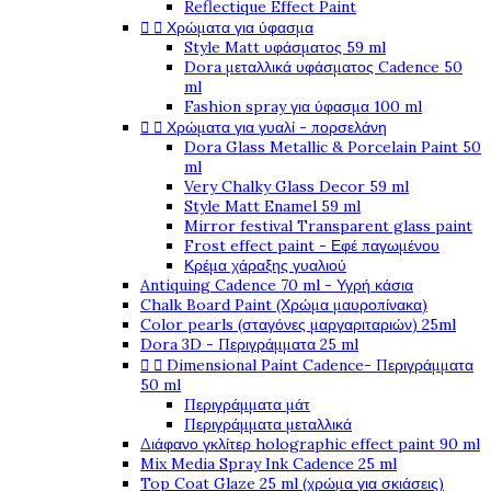
Reflectique Effect Paint


Χρώματα για ύφασμα
Style Matt υφάσματος 59 ml
Dora μεταλλικά υφάσματος Cadence 50
ml
Fashion spray για ύφασμα 100 ml


Χρώματα για γυαλί - πορσελάνη
Dora Glass Metallic & Porcelain Paint 50
ml
Very Chalky Glass Decor 59 ml
Style Matt Enamel 59 ml
Mirror festival Transparent glass paint
Frost effect paint - Εφέ παγωμένου
Κρέμα χάραξης γυαλιού
Antiquing Cadence 70 ml - Υγρή κάσια
Chalk Board Paint (Χρώμα μαυροπίνακα)
Color pearls (σταγόνες μαργαριταριών) 25ml
Dora 3D - Περιγράμματα 25 ml


Dimensional Paint Cadence- Περιγράμματα
50 ml
Περιγράμματα μάτ
Περιγράμματα μεταλλικά
Διάφανο γκλίτερ holographic effect paint 90 ml
Mix Media Spray Ink Cadence 25 ml
Top Coat Glaze 25 ml (χρώμα για σκιάσεις)