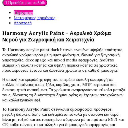

Προσθήκη στο καλάθι
Περιγραφή
λεπτομέρειες προιόντος
Αποστολή
Harmony Acrylic Paint – Ακρυλικό Χρώμα
Νερού για Ζωγραφική και Χειροτεχνία
Το Harmony acrylic paint dark brown είναι ένα υψηλής ποιότητας
ακρυλικό χρώμα νερού με ημιματ φινίρισμα, ιδανικό για ζωγραφική,
χειροτεχνίες, decoupage και mixed media εφαρμογές. Διαθέτει
εξαιρετική καλυπτικότητα και υψηλή περιεκτικότητα σε χρωστικές,
προσφέροντας έντονα και ζωντανά χρώματα σε κάθε δημιουργία.
Η απαλή και κρεμώδης υφή του επιτρέπει εύκολη εφαρμογή σε
πολλές επιφάνειες όπως ξύλο, καμβάς, χαρτί, MDF, κεραμικό και
διακοσμητικά αντικείμενα. Τα χρώματα αναμειγνύονται εύκολα μεταξύ
τους, δίνοντας τη δυνατότητα δημιουργίας αμέτρητων αποχρώσεων
και καλλιτεχνικών εφέ.
Το Harmony Acrylic Paint στεγνώνει ομοιόμορφα, προσφέρει
μεγάλη διάρκεια ζωής και καθαρίζεται εύκολα με σαπούνι και νερό.
Είναι μη τοξικό και πιστοποιημένο σύμφωνα με τα πρότυπα EN71 και
CE, καθιστώντας το κατάλληλο για δημιουργικές εφαρμογές και