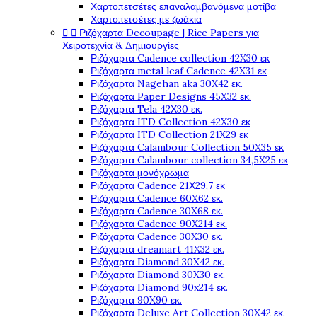
Χαρτοπετσέτες επαναλαμβανόμενα μοτίβα
Χαρτοπετσέτες με ζωάκια


Ριζόχαρτα Decoupage | Rice Papers για
Χειροτεχνία & Δημιουργίες
Ριζόχαρτα Cadence collection 42X30 εκ
Ριζόχαρτα metal leaf Cadence 42X31 εκ
Ριζόχαρτα Nagehan aka 30X42 εκ.
Ριζόχαρτα Paper Designs 45X32 εκ.
Ριζόχαρτα Tela 42Χ30 εκ.
Ριζόχαρτα ITD Collection 42X30 εκ
Ριζόχαρτα ITD Collection 21X29 εκ
Ριζόχαρτα Calambour Collection 50X35 εκ
Ριζόχαρτα Calambour collection 34,5X25 εκ
Ριζόχαρτα μονόχρωμα
Ριζόχαρτα Cadence 21Χ29,7 εκ
Ριζόχαρτα Cadence 60X62 εκ.
Ριζόχαρτα Cadence 30X68 εκ.
Ριζόχαρτα Cadence 90X214 εκ.
Ριζόχαρτα Cadence 30X30 εκ.
Ριζόχαρτα dreamart 41X32 εκ.
Ριζόχαρτα Diamond 30X42 εκ.
Ριζόχαρτα Diamond 30X30 εκ.
Ριζόχαρτα Diamond 90x214 εκ.
Ριζόχαρτα 90X90 εκ.
Ριζόχαρτα Deluxe Art Collection 30X42 εκ.