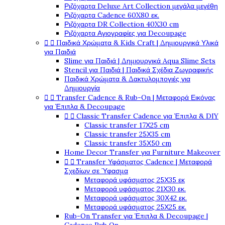
Ριζόχαρτα Deluxe Art Collection μεγάλα μεγέθη
Ριζόχαρτα Cadence 60X80 εκ.
Ριζόχαρτα DR Collection 40X30 cm
Ριζόχαρτα Αγιογραφίες για Decoupage


Παιδικά Χρώματα & Kids Craft | Δημιουργικά Υλικά
για Παιδιά
Slime για Παιδιά | Δημιουργικά Aqua Slime Sets
Stencil για Παιδιά | Παιδικά Σχέδια Ζωγραφικής
Παιδικά Χρώματα & Δακτυλομπογιές για
Δημιουργία


Transfer Cadence & Rub-On | Μεταφορά Εικόνας
για Έπιπλα & Decoupage


Classic Transfer Cadence για Έπιπλα & DIY
Classic transfer 17Χ25 cm
Classic transfer 25Χ35 cm
Classic transfer 35Χ50 cm
Home Decor Transfer για Furniture Makeover


Transfer Υφάσματος Cadence | Μεταφορά
Σχεδίων σε Ύφασμα
Μεταφορά υφάσματος 25Χ35 εκ
Μεταφορά υφάσματος 21Χ30 εκ.
Μεταφορά υφάσματος 30Χ42 εκ.
Μεταφορά υφάσματος 25Χ25 εκ.
Rub-On Transfer για Έπιπλα & Decoupage |