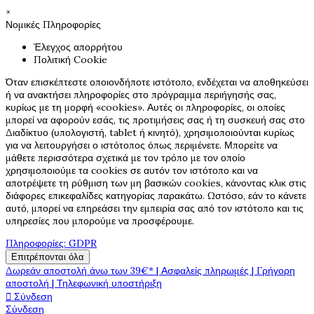
×
Νομικές Πληροφορίες
Έλεγχος απορρήτου
Πολιτική Cookie
Όταν επισκέπτεστε οποιονδήποτε ιστότοπο, ενδέχεται να αποθηκεύσει
ή να ανακτήσει πληροφορίες στο πρόγραμμα περιήγησής σας,
κυρίως με τη μορφή «cookies». Αυτές οι πληροφορίες, οι οποίες
μπορεί να αφορούν εσάς, τις προτιμήσεις σας ή τη συσκευή σας στο
Διαδίκτυο (υπολογιστή, tablet ή κινητό), χρησιμοποιούνται κυρίως
για να λειτουργήσει ο ιστότοπος όπως περιμένετε. Μπορείτε να
μάθετε περισσότερα σχετικά με τον τρόπο με τον οποίο
χρησιμοποιούμε τα cookies σε αυτόν τον ιστότοπο και να
αποτρέψετε τη ρύθμιση των μη βασικών cookies, κάνοντας κλικ στις
διάφορες επικεφαλίδες κατηγορίας παρακάτω. Ωστόσο, εάν το κάνετε
αυτό, μπορεί να επηρεάσει την εμπειρία σας από τον ιστότοπο και τις
υπηρεσίες που μπορούμε να προσφέρουμε.
Πληροφορίες: GDPR
Επιτρέπονται όλα
Δωρεάν αποστολή άνω των 39€* | Ασφαλείς πληρωμές | Γρήγορη
αποστολή | Τηλεφωνική υποστήριξη

Σύνδεση
Σύνδεση