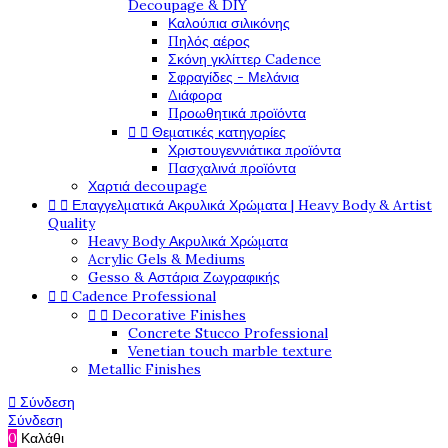
Decoupage & DIY
Καλούπια σιλικόνης
Πηλός αέρος
Σκόνη γκλίττερ Cadence
Σφραγίδες - Μελάνια
Διάφορα
Προωθητικά προϊόντα


Θεματικές κατηγορίες
Χριστουγεννιάτικα προϊόντα
Πασχαλινά προϊόντα
Χαρτιά decoupage


Επαγγελματικά Ακρυλικά Χρώματα | Heavy Body & Artist
Quality
Heavy Body Ακρυλικά Χρώματα
Acrylic Gels & Mediums
Gesso & Αστάρια Ζωγραφικής


Cadence Professional


Decorative Finishes
Concrete Stucco Professional
Venetian touch marble texture
Metallic Finishes

Σύνδεση
Σύνδεση
0
Καλάθι