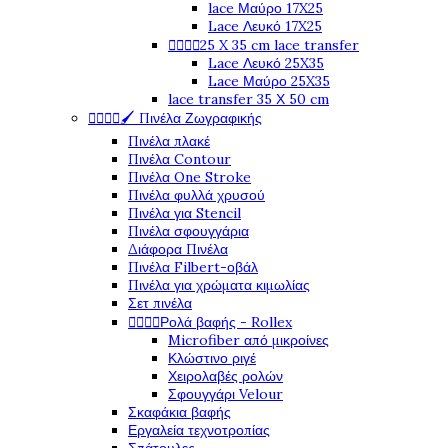
lace Μαύρο 17X25
Lace Λευκό 17X25




25 X 35 cm lace transfer
Lace Λευκό 25X35
Lace Μαύρο 25X35
lace transfer 35 Χ 50 cm




🖌️ Πινέλα Ζωγραφικής
Πινέλα πλακέ
Πινέλα Contour
Πινέλα One Stroke
Πινέλα φυλλά χρυσού
Πινέλα για Stencil
Πινέλα σφουγγάρια
Διάφορα Πινέλα
Πινέλα Filbert-οβάλ
Πινέλα για χρώματα κιμωλίας
Σετ πινέλα




Ρολά βαφής - Rollex
Microfiber από μικροίνες
Κλώστινο ριγέ
Χειρολαβές ρολών
Σφουγγάρι Velour
Σκαφάκια βαφής
Εργαλεία τεχνοτροπίας