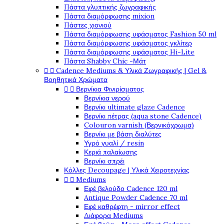
Πάστα γλυπτικής ζωγραφικής
Πάστα διαμόρφωσης mixion
Πάστες χιονιού
Πάστα διαμόρφωσης υφάσματος Fashion 50 ml
Πάστα διαμόρφωσης υφάσματος γκλίτερ
Πάστα διαμόρφωσης υφάσματος Hi-Lite
Πάστα Shabby Chic -Μάτ


Cadence Mediums & Υλικά Ζωγραφικής | Gel &
Βοηθητικά Χρώματα


Βερνίκια Φινιρίσματος
Βερνίκια νερού
Βερνίκι ultimate glaze Cadence
Βερνίκι πέτρας (aqua stone Cadence)
Colouron varnish (Βερνικόχρωμα)
Βερνίκι με βάση διαλύτες
Υγρό γυαλί / resin
Κεριά παλαίωσης
Βερνίκι σπρέι
Κόλλες Decoupage | Υλικά Χειροτεχνίας


Mediums
Εφέ βελούδο Cadence 120 ml
Antique Powder Cadence 70 ml
Εφέ καθρέφτη - mirror effect
Διάφορα Mediums