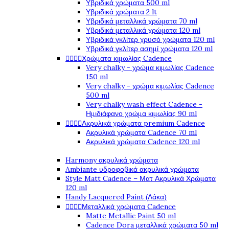
Υβριδικά χρώματα 500 ml
Υβριδικά χρώματα 2 lt
Υβριδικά μεταλλικά χρώματα 70 ml
Υβριδικά μεταλλικά χρώματα 120 ml
Υβριδικά γκλίτερ χρυσό χρώματα 120 ml
Υβριδικά γκλίτερ ασημί χρώματα 120 ml




Χρώματα κιμωλίας Cadence
Very chalky - χρώμα κιμωλίας Cadence
150 ml
Very chalky - χρώμα κιμωλίας Cadence
500 ml
Very chalky wash effect Cadence -
Ημιδιάφανο χρώμα κιμωλίας 90 ml




Ακρυλικά χρώματα premium Cadence
Ακρυλικά χρώματα Cadence 70 ml
Ακρυλικά χρώματα Cadence 120 ml
Harmony ακρυλικά χρώματα
Ambiante υδροφοβικά ακρυλικά χρώματα
Style Matt Cadence – Ματ Ακρυλικά Χρώματα
120 ml
Handy Lacquered Paint (Λάκα)




Μεταλλικά χρώματα Cadence
Matte Metallic Paint 50 ml
Cadence Dora μεταλλικά χρώματα 50 ml