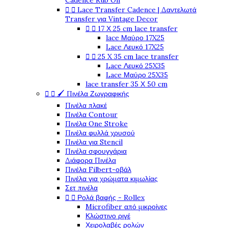
Cadence Rub On


Lace Transfer Cadence | Δαντελωτά
Transfer για Vintage Decor


17 Χ 25 cm lace transfer
lace Μαύρο 17X25
Lace Λευκό 17X25


25 X 35 cm lace transfer
Lace Λευκό 25X35
Lace Μαύρο 25X35
lace transfer 35 Χ 50 cm


🖌️ Πινέλα Ζωγραφικής
Πινέλα πλακέ
Πινέλα Contour
Πινέλα One Stroke
Πινέλα φυλλά χρυσού
Πινέλα για Stencil
Πινέλα σφουγγάρια
Διάφορα Πινέλα
Πινέλα Filbert-οβάλ
Πινέλα για χρώματα κιμωλίας
Σετ πινέλα


Ρολά βαφής - Rollex
Microfiber από μικροίνες
Κλώστινο ριγέ
Χειρολαβές ρολών