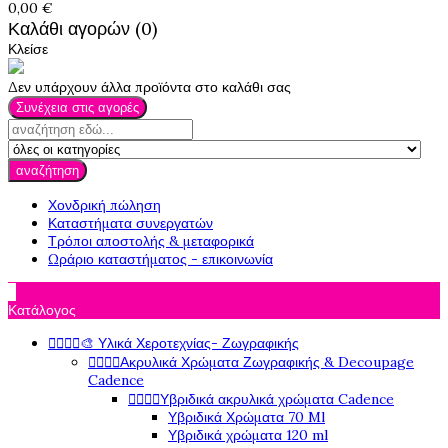
0,00 €
Καλάθι αγορών (0)
Κλείσε
Δεν υπάρχουν άλλα προϊόντα στο καλάθι σας
Συνέχεια στις αγορές
αναζήτηση
Χονδρική πώληση
Καταστήματα συνεργατών
Τρόποι αποστολής & μεταφορικά
Ωράριο καταστήματος - επικοινωνία

Κατάλογος




🎨 Υλικά Χεροτεχνίας- Ζωγραφικής




Ακρυλικά Χρώματα Ζωγραφικής & Decoupage
Cadence




Υβριδικά ακρυλικά χρώματα Cadence
Υβριδικά Χρώματα 70 Ml
Υβριδικά χρώματα 120 ml