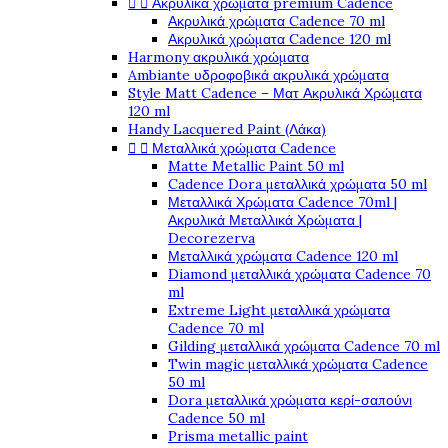


Ακρυλικά χρώματα premium Cadence
Ακρυλικά χρώματα Cadence 70 ml
Ακρυλικά χρώματα Cadence 120 ml
Harmony ακρυλικά χρώματα
Ambiante υδροφοβικά ακρυλικά χρώματα
Style Matt Cadence – Ματ Ακρυλικά Χρώματα
120 ml
Handy Lacquered Paint (Λάκα)


Μεταλλικά χρώματα Cadence
Matte Metallic Paint 50 ml
Cadence Dora μεταλλικά χρώματα 50 ml
Μεταλλικά Χρώματα Cadence 70ml |
Ακρυλικά Μεταλλικά Χρώματα |
Decorezerva
Μεταλλικά χρώματα Cadence 120 ml
Diamond μεταλλικά χρώματα Cadence 70
ml
Extreme Light μεταλλικά χρώματα
Cadence 70 ml
Gilding μεταλλικά χρώματα Cadence 70 ml
Twin magic μεταλλικά χρώματα Cadence
50 ml
Dora μεταλλικά χρώματα κερί-σαπούνι
Cadence 50 ml
Prisma metallic paint