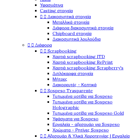
Υφασμάτινα
Casting στοιχεία


Διακοσμητικά στοιχεία
Μεταλλικά στοιχεία
Διάφορα διακοσμητικά στοιχεία
Chipboard στοιχεία
Διακοσμητικά λουλούδια


Διάφορα


Scrapbooking
Χαρτιά scrapbooking ITD
Χαρτιά scrapbooking RePrint
Χαρτιά scrapbooking Scrapberry's
Διπλόκαρφα στοιχεία
Μήτρες
Διακορευτές - Κοπτικά


Sospeso Trasparente
Τυπωμένα μοτίβα για Sospeso
Τυπωμένα μοτίβα για Sospeso
Holographic
Τυπωμένα μοτίβα για Sospeso Gold
Υφάσματα για Sospeso
Εργαλεία - αξεσουάρ για Sospeso
Χρώματα - Ρητίνες Sospeso


Αξεσουάρ & Υλικά Χειροτεχνίας | Εργαλεία