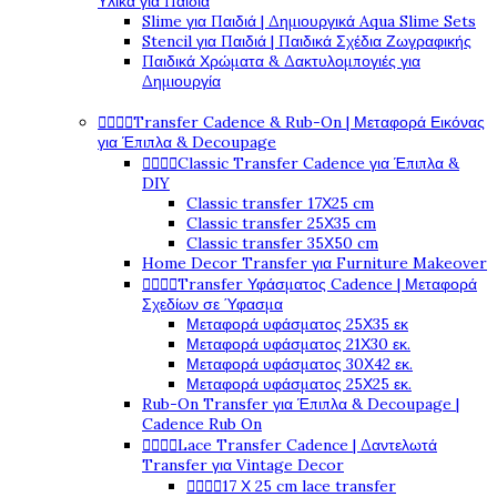
Υλικά για Παιδιά
Slime για Παιδιά | Δημιουργικά Aqua Slime Sets
Stencil για Παιδιά | Παιδικά Σχέδια Ζωγραφικής
Παιδικά Χρώματα & Δακτυλομπογιές για
Δημιουργία




Transfer Cadence & Rub-On | Μεταφορά Εικόνας
για Έπιπλα & Decoupage




Classic Transfer Cadence για Έπιπλα &
DIY
Classic transfer 17Χ25 cm
Classic transfer 25Χ35 cm
Classic transfer 35Χ50 cm
Home Decor Transfer για Furniture Makeover




Transfer Υφάσματος Cadence | Μεταφορά
Σχεδίων σε Ύφασμα
Μεταφορά υφάσματος 25Χ35 εκ
Μεταφορά υφάσματος 21Χ30 εκ.
Μεταφορά υφάσματος 30Χ42 εκ.
Μεταφορά υφάσματος 25Χ25 εκ.
Rub-On Transfer για Έπιπλα & Decoupage |
Cadence Rub On




Lace Transfer Cadence | Δαντελωτά
Transfer για Vintage Decor




17 Χ 25 cm lace transfer