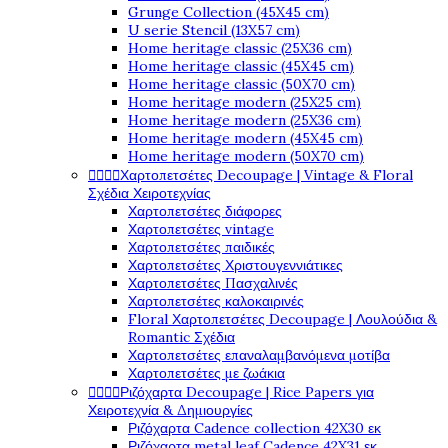
Grunge Collection (45X45 cm)
U serie Stencil (13X57 cm)
Home heritage classic (25X36 cm)
Home heritage classic (45X45 cm)
Home heritage classic (50X70 cm)
Home heritage modern (25X25 cm)
Home heritage modern (25X36 cm)
Home heritage modern (45X45 cm)
Home heritage modern (50X70 cm)




Χαρτοπετσέτες Decoupage | Vintage & Floral
Σχέδια Χειροτεχνίας
Χαρτοπετσέτες διάφορες
Χαρτοπετσέτες vintage
Χαρτοπετσέτες παιδικές
Χαρτοπετσέτες Χριστουγεννιάτικες
Χαρτοπετσέτες Πασχαλινές
Χαρτοπετσέτες καλοκαιρινές
Floral Χαρτοπετσέτες Decoupage | Λουλούδια &
Romantic Σχέδια
Χαρτοπετσέτες επαναλαμβανόμενα μοτίβα
Χαρτοπετσέτες με ζωάκια




Ριζόχαρτα Decoupage | Rice Papers για
Χειροτεχνία & Δημιουργίες
Ριζόχαρτα Cadence collection 42X30 εκ
Ριζόχαρτα metal leaf Cadence 42X31 εκ