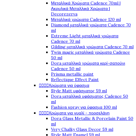
Μεταλλικά Χρώματα Cadence 70ml |
Ακρυλικά Μεταλλικά Χρώματα |
Decorezerva
Μεταλλικά χρώματα Cadence 120 ml
Diamond μεταλλικά χρώματα Cadence 70
ml
Extreme Light μεταλλικά χρώματα
Cadence 70 ml
Gilding μεταλλικά χρώματα Cadence 70 ml
Twin magic μεταλλικά χρώματα Cadence
50 ml
Dora μεταλλικά χρώματα κερί-σαπούνι
Cadence 50 ml
Prisma metallic paint
Reflectique Effect Paint




Χρώματα για ύφασμα
Style Matt υφάσματος 59 ml
Dora μεταλλικά υφάσματος Cadence 50
ml
Fashion spray για ύφασμα 100 ml




Χρώματα για γυαλί - πορσελάνη
Dora Glass Metallic & Porcelain Paint 50
ml
Very Chalky Glass Decor 59 ml
Style Matt Enamel 59 ml