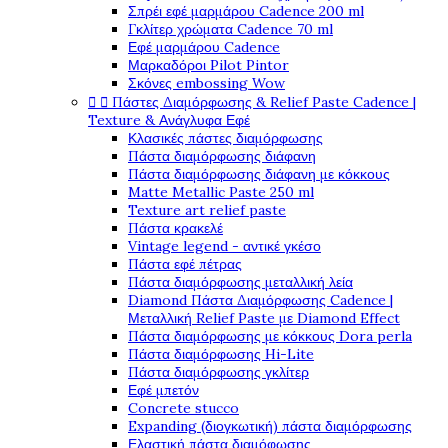
Σπρέι εφέ μαρμάρου Cadence 200 ml
Γκλίτερ χρώματα Cadence 70 ml
Εφέ μαρμάρου Cadence
Μαρκαδόροι Pilot Pintor
Σκόνες embossing Wow


Πάστες Διαμόρφωσης & Relief Paste Cadence |
Texture & Ανάγλυφα Εφέ
Κλασικές πάστες διαμόρφωσης
Πάστα διαμόρφωσης διάφανη
Πάστα διαμόρφωσης διάφανη με κόκκους
Matte Metallic Paste 250 ml
Texture art relief paste
Πάστα κρακελέ
Vintage legend - αντικέ γκέσο
Πάστα εφέ πέτρας
Πάστα διαμόρφωσης μεταλλική λεία
Diamond Πάστα Διαμόρφωσης Cadence |
Μεταλλική Relief Paste με Diamond Effect
Πάστα διαμόρφωσης με κόκκους Dora perla
Πάστα διαμόρφωσης Hi-Lite
Πάστα διαμόρφωσης γκλίτερ
Εφέ μπετόν
Concrete stucco
Expanding (διογκωτική) πάστα διαμόρφωσης
Ελαστική πάστα διαμόφωσης