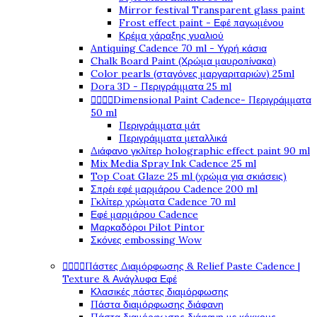
Mirror festival Transparent glass paint
Frost effect paint - Εφέ παγωμένου
Κρέμα χάραξης γυαλιού
Antiquing Cadence 70 ml - Υγρή κάσια
Chalk Board Paint (Χρώμα μαυροπίνακα)
Color pearls (σταγόνες μαργαριταριών) 25ml
Dora 3D - Περιγράμματα 25 ml




Dimensional Paint Cadence- Περιγράμματα
50 ml
Περιγράμματα μάτ
Περιγράμματα μεταλλικά
Διάφανο γκλίτερ holographic effect paint 90 ml
Mix Media Spray Ink Cadence 25 ml
Top Coat Glaze 25 ml (χρώμα για σκιάσεις)
Σπρέι εφέ μαρμάρου Cadence 200 ml
Γκλίτερ χρώματα Cadence 70 ml
Εφέ μαρμάρου Cadence
Μαρκαδόροι Pilot Pintor
Σκόνες embossing Wow




Πάστες Διαμόρφωσης & Relief Paste Cadence |
Texture & Ανάγλυφα Εφέ
Κλασικές πάστες διαμόρφωσης
Πάστα διαμόρφωσης διάφανη