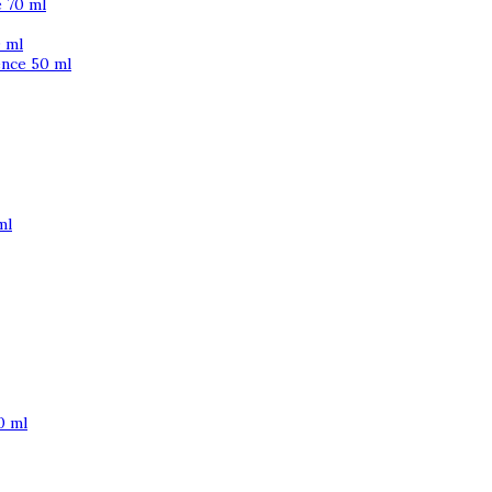
 70 ml
 ml
ence 50 ml
ml
0 ml