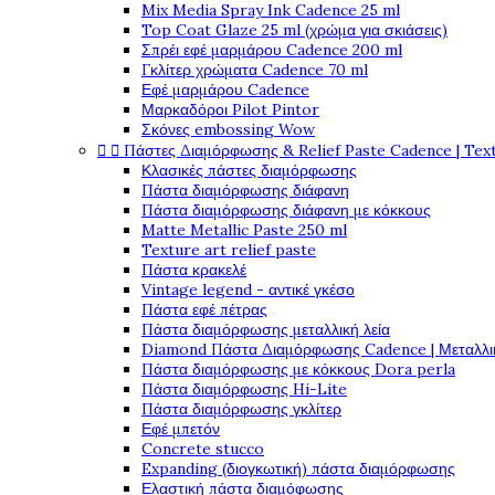
Mix Media Spray Ink Cadence 25 ml
Top Coat Glaze 25 ml (χρώμα για σκιάσεις)
Σπρέι εφέ μαρμάρου Cadence 200 ml
Γκλίτερ χρώματα Cadence 70 ml
Εφέ μαρμάρου Cadence
Μαρκαδόροι Pilot Pintor
Σκόνες embossing Wow


Πάστες Διαμόρφωσης & Relief Paste Cadence | Tex
Κλασικές πάστες διαμόρφωσης
Πάστα διαμόρφωσης διάφανη
Πάστα διαμόρφωσης διάφανη με κόκκους
Matte Metallic Paste 250 ml
Texture art relief paste
Πάστα κρακελέ
Vintage legend - αντικέ γκέσο
Πάστα εφέ πέτρας
Πάστα διαμόρφωσης μεταλλική λεία
Diamond Πάστα Διαμόρφωσης Cadence | Μεταλλικ
Πάστα διαμόρφωσης με κόκκους Dora perla
Πάστα διαμόρφωσης Hi-Lite
Πάστα διαμόρφωσης γκλίτερ
Εφέ μπετόν
Concrete stucco
Expanding (διογκωτική) πάστα διαμόρφωσης
Ελαστική πάστα διαμόφωσης