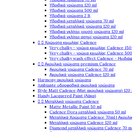
Υβριδικά χρώματα 120 ml
Υβριδικά χρώματα 500 ml
Υβριδικά χρώματα 2 lt
Υβριδικά μεταλλικά χρώματα 70 ml
Υβριδικά μεταλλικά χρώματα 120 ml
Υβριδικά γκλίτερ χρυσό χρώματα 120 ml
Υβριδικά γκλίτερ ασημί χρώματα 120 ml


Χρώματα κιμωλίας Cadence
Very chalky - χρώμα κιμωλίας Cadence 150
Very chalky - χρώμα κιμωλίας Cadence 500
Very chalky wash effect Cadence - Ημιδιά


Ακρυλικά χρώματα premium Cadence
Ακρυλικά χρώματα Cadence 70 ml
Ακρυλικά χρώματα Cadence 120 ml
Harmony ακρυλικά χρώματα
Ambiante υδροφοβικά ακρυλικά χρώματα
Style Matt Cadence (Ματ ακρυλικά χρώματα) 120
Handy Lacquered Paint (Λάκα)


Μεταλλικά χρώματα Cadence
Matte Metallic Paint 50 ml
Cadence Dora μεταλλικά χρώματα 50 ml
Μεταλλικά Χρώματα Cadence 70ml | Ακρυλι
Μεταλλικά χρώματα Cadence 120 ml
Diamond μεταλλικά χρώματα Cadence 70 m