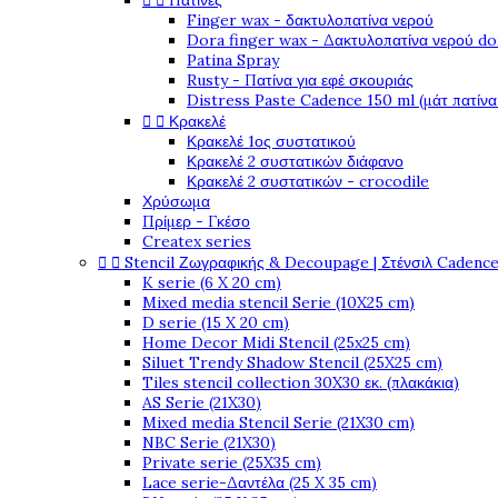


Πατίνες
Finger wax - δακτυλοπατίνα νερού
Dora finger wax - Δακτυλοπατίνα νερού do
Patina Spray
Rusty - Πατίνα για εφέ σκουριάς
Distress Paste Cadence 150 ml (μάτ πατίνα


Κρακελέ
Κρακελέ 1ος συστατικού
Κρακελέ 2 συστατικών διάφανο
Κρακελέ 2 συστατικών - crocodile
Χρύσωμα
Πρίμερ - Γκέσο
Createx series


Stencil Ζωγραφικής & Decoupage | Στένσιλ Cadenc
K serie (6 X 20 cm)
Mixed media stencil Serie (10X25 cm)
D serie (15 X 20 cm)
Home Decor Midi Stencil (25x25 cm)
Siluet Trendy Shadow Stencil (25X25 cm)
Tiles stencil collection 30X30 εκ. (πλακάκια)
AS Serie (21X30)
Mixed media Stencil Serie (21X30 cm)
NBC Serie (21X30)
Private serie (25X35 cm)
Lace serie-Δαντέλα (25 X 35 cm)