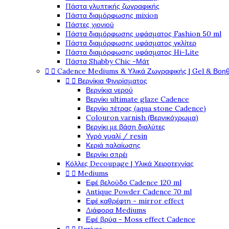
Πάστα γλυπτικής ζωγραφικής
Πάστα διαμόρφωσης mixion
Πάστες χιονιού
Πάστα διαμόρφωσης υφάσματος Fashion 50 ml
Πάστα διαμόρφωσης υφάσματος γκλίτερ
Πάστα διαμόρφωσης υφάσματος Hi-Lite
Πάστα Shabby Chic -Μάτ


Cadence Mediums & Υλικά Ζωγραφικής | Gel & Βοη


Βερνίκια Φινιρίσματος
Βερνίκια νερού
Βερνίκι ultimate glaze Cadence
Βερνίκι πέτρας (aqua stone Cadence)
Colouron varnish (Βερνικόχρωμα)
Βερνίκι με βάση διαλύτες
Υγρό γυαλί / resin
Κεριά παλαίωσης
Βερνίκι σπρέι
Κόλλες Decoupage | Υλικά Χειροτεχνίας


Mediums
Εφέ βελούδο Cadence 120 ml
Antique Powder Cadence 70 ml
Εφέ καθρέφτη - mirror effect
Διάφορα Mediums
Εφέ βρύα - Moss effect Cadence