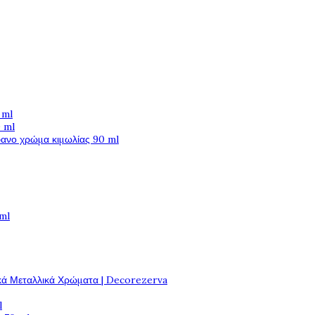
 ml
 ml
φανο χρώμα κιμωλίας 90 ml
 ml
κά Μεταλλικά Χρώματα | Decorezerva
l