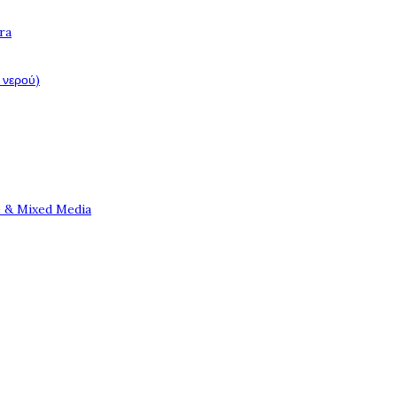
ra
 νερού)
e & Mixed Media