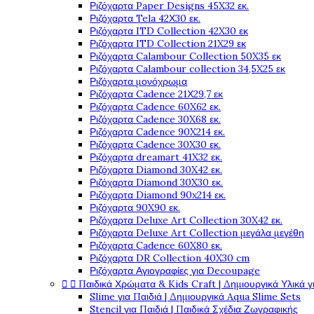
Ριζόχαρτα Paper Designs 45X32 εκ.
Ριζόχαρτα Tela 42Χ30 εκ.
Ριζόχαρτα ITD Collection 42X30 εκ
Ριζόχαρτα ITD Collection 21X29 εκ
Ριζόχαρτα Calambour Collection 50X35 εκ
Ριζόχαρτα Calambour collection 34,5X25 εκ
Ριζόχαρτα μονόχρωμα
Ριζόχαρτα Cadence 21Χ29,7 εκ
Ριζόχαρτα Cadence 60X62 εκ.
Ριζόχαρτα Cadence 30X68 εκ.
Ριζόχαρτα Cadence 90X214 εκ.
Ριζόχαρτα Cadence 30X30 εκ.
Ριζόχαρτα dreamart 41X32 εκ.
Ριζόχαρτα Diamond 30X42 εκ.
Ριζόχαρτα Diamond 30X30 εκ.
Ριζόχαρτα Diamond 90x214 εκ.
Ριζόχαρτα 90X90 εκ.
Ριζόχαρτα Deluxe Art Collection 30X42 εκ.
Ριζόχαρτα Deluxe Art Collection μεγάλα μεγέθη
Ριζόχαρτα Cadence 60X80 εκ.
Ριζόχαρτα DR Collection 40X30 cm
Ριζόχαρτα Αγιογραφίες για Decoupage


Παιδικά Χρώματα & Kids Craft | Δημιουργικά Υλικά γ
Slime για Παιδιά | Δημιουργικά Aqua Slime Sets
Stencil για Παιδιά | Παιδικά Σχέδια Ζωγραφικής