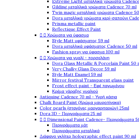
Extreme Light μεταλλικά χρώματα Cadence
Gilding μεταλλικά χρώματα Cadence 70 ml
Twin magic μεταλλικά χρώματα Cadence 50
Dora μεταλλικά χρώματα κερί-σαπούνι Cad
Prisma metallic paint
Reflectique Effect Paint


Χρώματα για ύφασμα
Style Matt υφάσματος 59 ml
Dora μεταλλικά υφάσματος Cadence 50 ml
Fashion spray για ύφασμα 100 ml


Χρώματα για γυαλί - πορσελάνη
Dora Glass Metallic & Porcelain Paint 50 
Very Chalky Glass Decor 59 ml
Style Matt Enamel 59 ml
Mirror festival Transparent glass paint
Frost effect paint - Εφέ παγωμένου
Κρέμα χάραξης γυαλιού
Antiquing Cadence 70 ml - Υγρή κάσια
Chalk Board Paint (Χρώμα μαυροπίνακα)
Color pearls (σταγόνες μαργαριταριών) 25ml
Dora 3D - Περιγράμματα 25 ml


Dimensional Paint Cadence- Περιγράμματα 5
Περιγράμματα μάτ
Περιγράμματα μεταλλικά
Διάφανο γκλίτερ holographic effect paint 90 ml