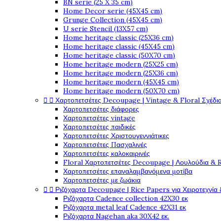
BN serie (25 X 35 cm)
Home Decor serie (45X45 cm)
Grunge Collection (45X45 cm)
U serie Stencil (13X57 cm)
Home heritage classic (25X36 cm)
Home heritage classic (45X45 cm)
Home heritage classic (50X70 cm)
Home heritage modern (25X25 cm)
Home heritage modern (25X36 cm)
Home heritage modern (45X45 cm)
Home heritage modern (50X70 cm)


Χαρτοπετσέτες Decoupage | Vintage & Floral Σχέδια
Χαρτοπετσέτες διάφορες
Χαρτοπετσέτες vintage
Χαρτοπετσέτες παιδικές
Χαρτοπετσέτες Χριστουγεννιάτικες
Χαρτοπετσέτες Πασχαλινές
Χαρτοπετσέτες καλοκαιρινές
Floral Χαρτοπετσέτες Decoupage | Λουλούδια & 
Χαρτοπετσέτες επαναλαμβανόμενα μοτίβα
Χαρτοπετσέτες με ζωάκια


Ριζόχαρτα Decoupage | Rice Papers για Χειροτεχνία 
Ριζόχαρτα Cadence collection 42X30 εκ
Ριζόχαρτα metal leaf Cadence 42X31 εκ
Ριζόχαρτα Nagehan aka 30X42 εκ.