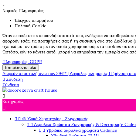
×
Νομικές Πληροφορίες
Έλεγχος απορρήτου
Πολιτική Cookie
Όταν επισκέπτεστε οποιονδήποτε ιστότοπο, ενδέχεται να αποθηκεύσει 
αφορούν εσάς, τις προτιμήσεις σας ή τη συσκευή σας στο Διαδίκτυο (υ
σχετικά με τον τρόπο με τον οποίο χρησιμοποιούμε τα cookies σε αυτ
Ωστόσο, εάν το κάνετε αυτό, μπορεί να επηρεάσει την εμπειρία σας α
Πληροφορίες: GDPR
Επιτρέπονται όλα
Δωρεάν αποστολή άνω των 39€* | Ασφαλείς πληρωμές | Γρήγορη απο

Σύνδεση
Σύνδεση

Κατηγορίες



🎨 Υλικά Χεροτεχνίας- Ζωγραφικής


Ακρυλικά Χρώματα Ζωγραφικής & Decoupage Cade


Υβριδικά ακρυλικά χρώματα Cadence
Υβριδικά Χρώματα 70 Ml