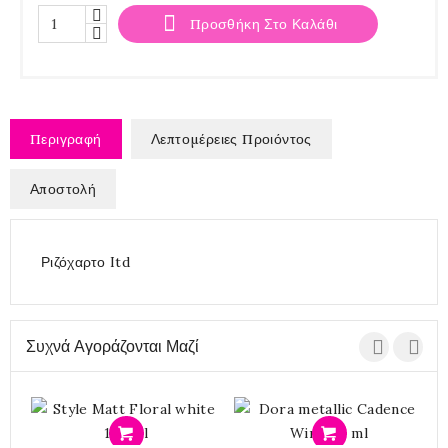

Προσθήκη Στο Καλάθι
Περιγραφή
Λεπτομέρειες Προιόντος
Αποστολή
Ριζόχαρτο Itd
Συχνά Αγοράζονται Μαζί
Ε
Προσθήκη
Προσθήκη