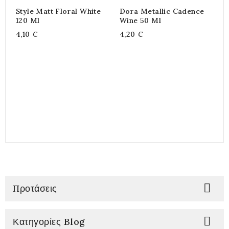
Style Matt Floral White
Dora Metallic Cadence
A
120 Ml
Wine 50 Ml
7
4,10 €
4,20 €
3

Προτάσεις

Κατηγορίες Blog