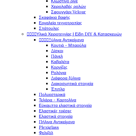
Κλώστινο ριγέ
Χειρολαβές ρολών
Σφουγγάρι Velour
Σκαφάκια βαφής
Εργαλεία τεχνοτροπίας
Σπάτουλες




Υλικά Χειροτεχνίας | Είδη DIY & Κατασκευών




Ξύλινα Αντικείμενα
Κουτιά - Μπαούλα
Δίσκοι
Πάνελ
Καβαλέτα
Κορνίζες
Ρολόγια
Διάφορα ξύλινα
Διακοσμητικά στοιχεία
Έπιπλα
Πολυεστερικά
Τελάρα - Καρτολίνα
Εύκαμπτα ελαστικά στοιχεία
Ελαστικές τρέσες
Ελαστικά στοιχεία
Πήλινα Αντικείμενα
Plexiglass
Φελιζόλ