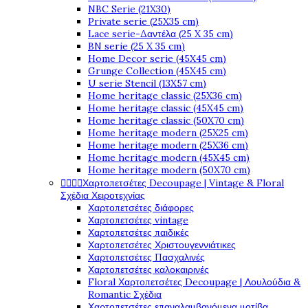
NBC Serie (21X30)
Private serie (25X35 cm)
Lace serie-Δαντέλα (25 X 35 cm)
BN serie (25 X 35 cm)
Home Decor serie (45X45 cm)
Grunge Collection (45X45 cm)
U serie Stencil (13X57 cm)
Home heritage classic (25X36 cm)
Home heritage classic (45X45 cm)
Home heritage classic (50X70 cm)
Home heritage modern (25X25 cm)
Home heritage modern (25X36 cm)
Home heritage modern (45X45 cm)
Home heritage modern (50X70 cm)




Χαρτοπετσέτες Decoupage | Vintage & Floral
Σχέδια Χειροτεχνίας
Χαρτοπετσέτες διάφορες
Χαρτοπετσέτες vintage
Χαρτοπετσέτες παιδικές
Χαρτοπετσέτες Χριστουγεννιάτικες
Χαρτοπετσέτες Πασχαλινές
Χαρτοπετσέτες καλοκαιρινές
Floral Χαρτοπετσέτες Decoupage | Λουλούδια &
Romantic Σχέδια
Χαρτοπετσέτες επαναλαμβανόμενα μοτίβα