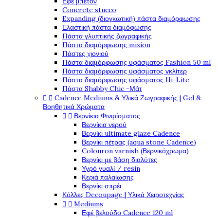
Εφέ μπετόν
Concrete stucco
Expanding (διογκωτική) πάστα διαμόρφωσης
Ελαστική πάστα διαμόφωσης
Πάστα γλυπτικής ζωγραφικής
Πάστα διαμόρφωσης mixion
Πάστες χιονιού
Πάστα διαμόρφωσης υφάσματος Fashion 50 ml
Πάστα διαμόρφωσης υφάσματος γκλίτερ
Πάστα διαμόρφωσης υφάσματος Hi-Lite
Πάστα Shabby Chic -Μάτ


Cadence Mediums & Υλικά Ζωγραφικής | Gel &
Βοηθητικά Χρώματα


Βερνίκια Φινιρίσματος
Βερνίκια νερού
Βερνίκι ultimate glaze Cadence
Βερνίκι πέτρας (aqua stone Cadence)
Colouron varnish (Βερνικόχρωμα)
Βερνίκι με βάση διαλύτες
Υγρό γυαλί / resin
Κεριά παλαίωσης
Βερνίκι σπρέι
Κόλλες Decoupage | Υλικά Χειροτεχνίας


Mediums
Εφέ βελούδο Cadence 120 ml