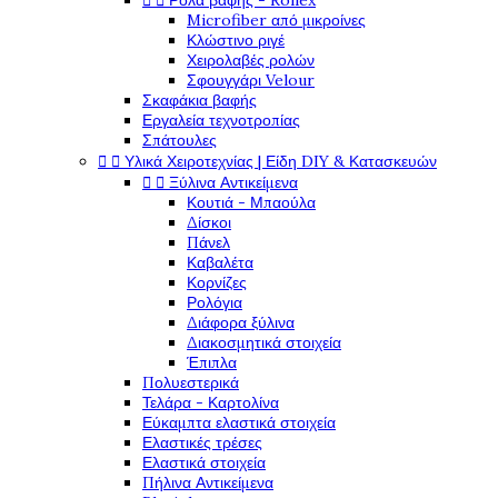


Ρολά βαφής - Rollex
Microfiber από μικροίνες
Κλώστινο ριγέ
Χειρολαβές ρολών
Σφουγγάρι Velour
Σκαφάκια βαφής
Εργαλεία τεχνοτροπίας
Σπάτουλες


Υλικά Χειροτεχνίας | Είδη DIY & Κατασκευών


Ξύλινα Αντικείμενα
Κουτιά - Μπαούλα
Δίσκοι
Πάνελ
Καβαλέτα
Κορνίζες
Ρολόγια
Διάφορα ξύλινα
Διακοσμητικά στοιχεία
Έπιπλα
Πολυεστερικά
Τελάρα - Καρτολίνα
Εύκαμπτα ελαστικά στοιχεία
Ελαστικές τρέσες
Ελαστικά στοιχεία
Πήλινα Αντικείμενα