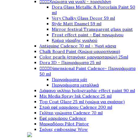




Χρώματα για γυαλί - πορσελάνη
Dora Glass Metallic & Porcelain Paint 50
ml
Very Chalky Glass Decor 59 ml
Style Matt Enamel 59 ml
Mirror festival Transparent glass paint
Frost effect paint - Εφέ παγωμένου
Κρέμα χάραξης γυαλιού
Antiquing Cadence 70 ml - Υγρή κάσια
Chalk Board Paint (Χρώμα μαυροπίνακα)
Color pearls (σταγόνες μαργαριταριών) 25ml
Dora 3D - Περιγράμματα 25 ml




Dimensional Paint Cadence- Περιγράμματα
50 ml
Περιγράμματα μάτ
Περιγράμματα μεταλλικά
Διάφανο γκλίτερ holographic effect paint 90 ml
Mix Media Spray Ink Cadence 25 ml
Top Coat Glaze 25 ml (χρώμα για σκιάσεις)
Σπρέι εφέ μαρμάρου Cadence 200 ml
Γκλίτερ χρώματα Cadence 70 ml
Εφέ μαρμάρου Cadence
Μαρκαδόροι Pilot Pintor
Σκόνες embossing Wow