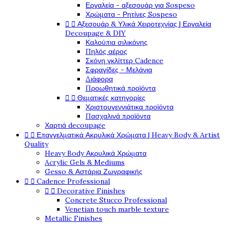
Εργαλεία - αξεσουάρ για Sospeso
Χρώματα - Ρητίνες Sospeso


Αξεσουάρ & Υλικά Χειροτεχνίας | Εργαλεία
Decoupage & DIY
Καλούπια σιλικόνης
Πηλός αέρος
Σκόνη γκλίττερ Cadence
Σφραγίδες - Μελάνια
Διάφορα
Προωθητικά προϊόντα


Θεματικές κατηγορίες
Χριστουγεννιάτικα προϊόντα
Πασχαλινά προϊόντα
Χαρτιά decoupage


Επαγγελματικά Ακρυλικά Χρώματα | Heavy Body & Artist
Quality
Heavy Body Ακρυλικά Χρώματα
Acrylic Gels & Mediums
Gesso & Αστάρια Ζωγραφικής


Cadence Professional


Decorative Finishes
Concrete Stucco Professional
Venetian touch marble texture
Metallic Finishes