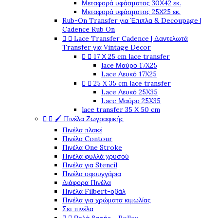
Μεταφορά υφάσματος 30Χ42 εκ.
Μεταφορά υφάσματος 25Χ25 εκ.
Rub-On Transfer για Έπιπλα & Decoupage |
Cadence Rub On


Lace Transfer Cadence | Δαντελωτά
Transfer για Vintage Decor


17 Χ 25 cm lace transfer
lace Μαύρο 17X25
Lace Λευκό 17X25


25 X 35 cm lace transfer
Lace Λευκό 25X35
Lace Μαύρο 25X35
lace transfer 35 Χ 50 cm


🖌️ Πινέλα Ζωγραφικής
Πινέλα πλακέ
Πινέλα Contour
Πινέλα One Stroke
Πινέλα φυλλά χρυσού
Πινέλα για Stencil
Πινέλα σφουγγάρια
Διάφορα Πινέλα
Πινέλα Filbert-οβάλ
Πινέλα για χρώματα κιμωλίας
Σετ πινέλα