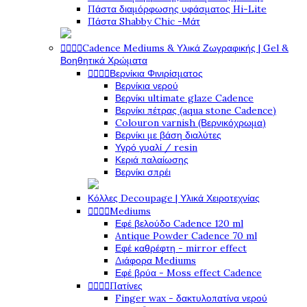
Πάστα διαμόρφωσης υφάσματος Hi-Lite
Πάστα Shabby Chic -Μάτ




Cadence Mediums & Υλικά Ζωγραφικής | Gel &
Βοηθητικά Χρώματα




Βερνίκια Φινιρίσματος
Βερνίκια νερού
Βερνίκι ultimate glaze Cadence
Βερνίκι πέτρας (aqua stone Cadence)
Colouron varnish (Βερνικόχρωμα)
Βερνίκι με βάση διαλύτες
Υγρό γυαλί / resin
Κεριά παλαίωσης
Βερνίκι σπρέι
Κόλλες Decoupage | Υλικά Χειροτεχνίας




Mediums
Εφέ βελούδο Cadence 120 ml
Antique Powder Cadence 70 ml
Εφέ καθρέφτη - mirror effect
Διάφορα Mediums
Εφέ βρύα - Moss effect Cadence




Πατίνες
Finger wax - δακτυλοπατίνα νερού