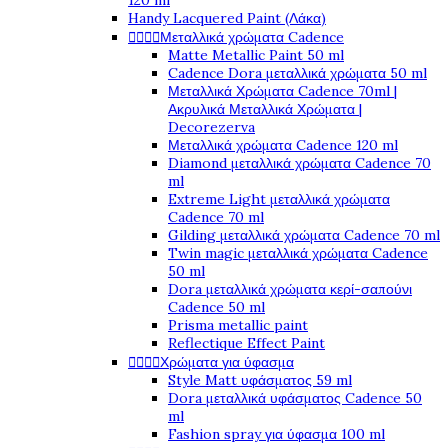
120 ml
Handy Lacquered Paint (Λάκα)




Μεταλλικά χρώματα Cadence
Matte Metallic Paint 50 ml
Cadence Dora μεταλλικά χρώματα 50 ml
Μεταλλικά Χρώματα Cadence 70ml |
Ακρυλικά Μεταλλικά Χρώματα |
Decorezerva
Μεταλλικά χρώματα Cadence 120 ml
Diamond μεταλλικά χρώματα Cadence 70
ml
Extreme Light μεταλλικά χρώματα
Cadence 70 ml
Gilding μεταλλικά χρώματα Cadence 70 ml
Twin magic μεταλλικά χρώματα Cadence
50 ml
Dora μεταλλικά χρώματα κερί-σαπούνι
Cadence 50 ml
Prisma metallic paint
Reflectique Effect Paint




Χρώματα για ύφασμα
Style Matt υφάσματος 59 ml
Dora μεταλλικά υφάσματος Cadence 50
ml
Fashion spray για ύφασμα 100 ml