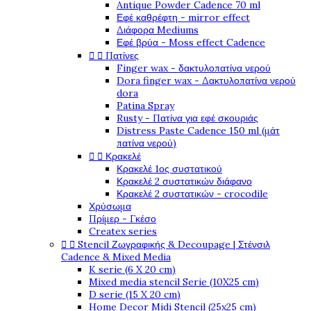
Antique Powder Cadence 70 ml
Εφέ καθρέφτη - mirror effect
Διάφορα Mediums
Εφέ βρύα - Moss effect Cadence


Πατίνες
Finger wax - δακτυλοπατίνα νερού
Dora finger wax - Δακτυλοπατίνα νερού
dora
Patina Spray
Rusty - Πατίνα για εφέ σκουριάς
Distress Paste Cadence 150 ml (μάτ
πατίνα νερού)


Κρακελέ
Κρακελέ 1ος συστατικού
Κρακελέ 2 συστατικών διάφανο
Κρακελέ 2 συστατικών - crocodile
Χρύσωμα
Πρίμερ - Γκέσο
Createx series


Stencil Ζωγραφικής & Decoupage | Στένσιλ
Cadence & Mixed Media
K serie (6 X 20 cm)
Mixed media stencil Serie (10X25 cm)
D serie (15 X 20 cm)
Home Decor Midi Stencil (25x25 cm)