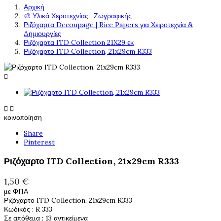
Αρχική
🎨 Υλικά Χεροτεχνίας- Ζωγραφικής
Ριζόχαρτα Decoupage | Rice Papers για Χειροτεχνία &
Δημιουργίες
Ριζόχαρτα ITD Collection 21X29 εκ
Ριζόχαρτο ITD Collection, 21x29cm R333



κοινοποίηση
Share
Pinterest
Ριζόχαρτο ITD Collection, 21x29cm R333
1,50 €
με ΦΠΑ
Ριζόχαρτο ITD Collection, 21x29cm R333
Κωδικός
: R 333
Σε απόθεμα
: 13 αντικείμενα