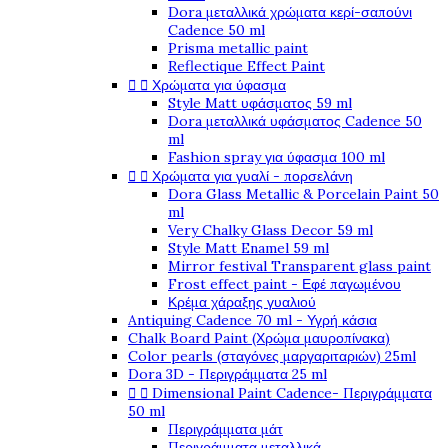
Dora μεταλλικά χρώματα κερί-σαπούνι
Cadence 50 ml
Prisma metallic paint
Reflectique Effect Paint


Χρώματα για ύφασμα
Style Matt υφάσματος 59 ml
Dora μεταλλικά υφάσματος Cadence 50
ml
Fashion spray για ύφασμα 100 ml


Χρώματα για γυαλί - πορσελάνη
Dora Glass Metallic & Porcelain Paint 50
ml
Very Chalky Glass Decor 59 ml
Style Matt Enamel 59 ml
Mirror festival Transparent glass paint
Frost effect paint - Εφέ παγωμένου
Κρέμα χάραξης γυαλιού
Antiquing Cadence 70 ml - Υγρή κάσια
Chalk Board Paint (Χρώμα μαυροπίνακα)
Color pearls (σταγόνες μαργαριταριών) 25ml
Dora 3D - Περιγράμματα 25 ml


Dimensional Paint Cadence- Περιγράμματα
50 ml
Περιγράμματα μάτ
Περιγράμματα μεταλλικά