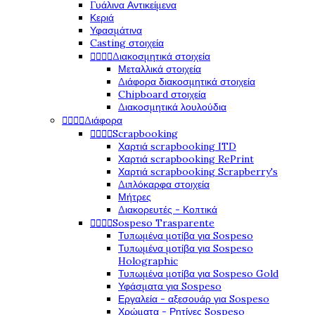
Γυάλινα Αντικείμενα
Κεριά
Υφασμάτινα
Casting στοιχεία




Διακοσμητικά στοιχεία
Μεταλλικά στοιχεία
Διάφορα διακοσμητικά στοιχεία
Chipboard στοιχεία
Διακοσμητικά λουλούδια




Διάφορα




Scrapbooking
Χαρτιά scrapbooking ITD
Χαρτιά scrapbooking RePrint
Χαρτιά scrapbooking Scrapberry's
Διπλόκαρφα στοιχεία
Μήτρες
Διακορευτές - Κοπτικά




Sospeso Trasparente
Τυπωμένα μοτίβα για Sospeso
Τυπωμένα μοτίβα για Sospeso
Holographic
Τυπωμένα μοτίβα για Sospeso Gold
Υφάσματα για Sospeso
Εργαλεία - αξεσουάρ για Sospeso
Χρώματα - Ρητίνες Sospeso