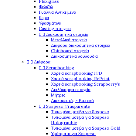
Plexiglass
Φελιζόλ
Γυάλινα Αντικείμενα
Κεριά
Υφασμάτινα
Casting στοιχεία


Διακοσμητικά στοιχεία
Μεταλλικά στοιχεία
Διάφορα διακοσμητικά στοιχεία
Chipboard στοιχεία
Διακοσμητικά λουλούδια


Διάφορα


Scrapbooking
Χαρτιά scrapbooking ITD
Χαρτιά scrapbooking RePrint
Χαρτιά scrapbooking Scrapberry's
Διπλόκαρφα στοιχεία
Μήτρες
Διακορευτές - Κοπτικά


Sospeso Trasparente
Τυπωμένα μοτίβα για Sospeso
Τυπωμένα μοτίβα για Sospeso
Holographic
Τυπωμένα μοτίβα για Sospeso Gold
Υφάσματα για Sospeso