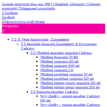
Δωρεάν αποστολή άνω των 39€* | Ασφαλείς πληρωμές | Γρήγορη
αποστολή | Τηλεφωνική υποστήριξη

Σύνδεση
Σύνδεση
Κατηγορίες



🎨 Υλικά Χεροτεχνίας- Ζωγραφικής


Ακρυλικά Χρώματα Ζωγραφικής & Decoupage
Cadence


Υβριδικά ακρυλικά χρώματα Cadence
Υβριδικά Χρώματα 70 Ml
Υβριδικά χρώματα 120 ml
Υβριδικά χρώματα 500 ml
Υβριδικά χρώματα 2 lt
Υβριδικά μεταλλικά χρώματα 70 ml
Υβριδικά μεταλλικά χρώματα 120 ml
Υβριδικά γκλίτερ χρυσό χρώματα 120 ml
Υβριδικά γκλίτερ ασημί χρώματα 120 ml


Χρώματα κιμωλίας Cadence
Very chalky - χρώμα κιμωλίας Cadence
150 ml
Very chalky - χρώμα κιμωλίας Cadence