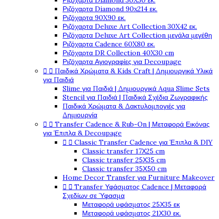
Ριζόχαρτα Diamond 30X30 εκ.
Ριζόχαρτα Diamond 90x214 εκ.
Ριζόχαρτα 90X90 εκ.
Ριζόχαρτα Deluxe Art Collection 30X42 εκ.
Ριζόχαρτα Deluxe Art Collection μεγάλα μεγέθη
Ριζόχαρτα Cadence 60X80 εκ.
Ριζόχαρτα DR Collection 40X30 cm
Ριζόχαρτα Αγιογραφίες για Decoupage


Παιδικά Χρώματα & Kids Craft | Δημιουργικά Υλικά
για Παιδιά
Slime για Παιδιά | Δημιουργικά Aqua Slime Sets
Stencil για Παιδιά | Παιδικά Σχέδια Ζωγραφικής
Παιδικά Χρώματα & Δακτυλομπογιές για
Δημιουργία


Transfer Cadence & Rub-On | Μεταφορά Εικόνας
για Έπιπλα & Decoupage


Classic Transfer Cadence για Έπιπλα & DIY
Classic transfer 17Χ25 cm
Classic transfer 25Χ35 cm
Classic transfer 35Χ50 cm
Home Decor Transfer για Furniture Makeover


Transfer Υφάσματος Cadence | Μεταφορά
Σχεδίων σε Ύφασμα
Μεταφορά υφάσματος 25Χ35 εκ
Μεταφορά υφάσματος 21Χ30 εκ.