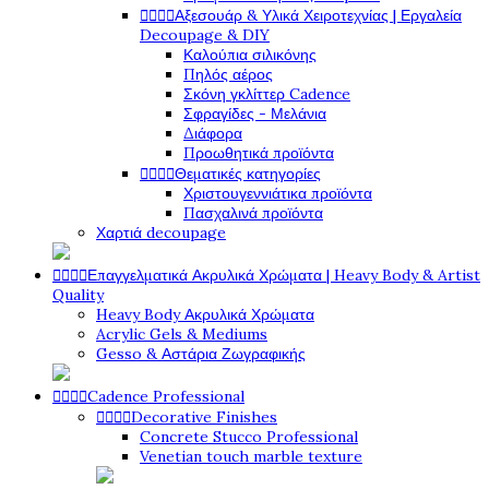




Αξεσουάρ & Υλικά Χειροτεχνίας | Εργαλεία
Decoupage & DIY
Καλούπια σιλικόνης
Πηλός αέρος
Σκόνη γκλίττερ Cadence
Σφραγίδες - Μελάνια
Διάφορα
Προωθητικά προϊόντα




Θεματικές κατηγορίες
Χριστουγεννιάτικα προϊόντα
Πασχαλινά προϊόντα
Χαρτιά decoupage




Επαγγελματικά Ακρυλικά Χρώματα | Heavy Body & Artist
Quality
Heavy Body Ακρυλικά Χρώματα
Acrylic Gels & Mediums
Gesso & Αστάρια Ζωγραφικής




Cadence Professional




Decorative Finishes
Concrete Stucco Professional
Venetian touch marble texture