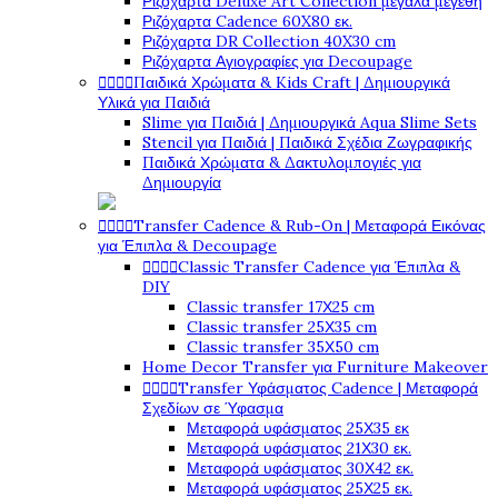
Ριζόχαρτα Deluxe Art Collection μεγάλα μεγέθη
Ριζόχαρτα Cadence 60X80 εκ.
Ριζόχαρτα DR Collection 40X30 cm
Ριζόχαρτα Αγιογραφίες για Decoupage




Παιδικά Χρώματα & Kids Craft | Δημιουργικά
Υλικά για Παιδιά
Slime για Παιδιά | Δημιουργικά Aqua Slime Sets
Stencil για Παιδιά | Παιδικά Σχέδια Ζωγραφικής
Παιδικά Χρώματα & Δακτυλομπογιές για
Δημιουργία




Transfer Cadence & Rub-On | Μεταφορά Εικόνας
για Έπιπλα & Decoupage




Classic Transfer Cadence για Έπιπλα &
DIY
Classic transfer 17Χ25 cm
Classic transfer 25Χ35 cm
Classic transfer 35Χ50 cm
Home Decor Transfer για Furniture Makeover




Transfer Υφάσματος Cadence | Μεταφορά
Σχεδίων σε Ύφασμα
Μεταφορά υφάσματος 25Χ35 εκ
Μεταφορά υφάσματος 21Χ30 εκ.
Μεταφορά υφάσματος 30Χ42 εκ.
Μεταφορά υφάσματος 25Χ25 εκ.