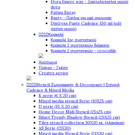
Dora finger wax - Δακτυλοπατίνα νερού
dora
Patina Spray
Rusty - Πατίνα για εφέ σκουριάς
Distress Paste Cadence 150 ml (μάτ
πατίνα νερού)




Κρακελέ
Κρακελέ 1ος συστατικού
Κρακελέ 2 συστατικών διάφανο
Κρακελέ 2 συστατικών - crocodile
Χρύσωμα
Πρίμερ - Γκέσο
Createx series




Stencil Ζωγραφικής & Decoupage | Στένσιλ
Cadence & Mixed Media
K serie (6 X 20 cm)
Mixed media stencil Serie (10X25 cm)
D serie (15 X 20 cm)
Home Decor Midi Stencil (25x25 cm)
Siluet Trendy Shadow Stencil (25X25 cm)
Tiles stencil collection 30X30 εκ. (πλακάκια)
AS Serie (21X30)
Mixed media Stencil Serie (21X30 cm)