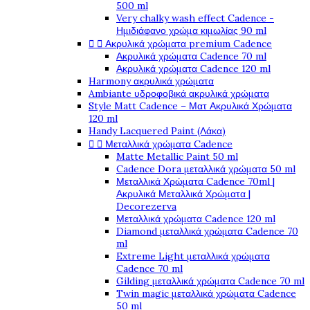
500 ml
Very chalky wash effect Cadence -
Ημιδιάφανο χρώμα κιμωλίας 90 ml


Ακρυλικά χρώματα premium Cadence
Ακρυλικά χρώματα Cadence 70 ml
Ακρυλικά χρώματα Cadence 120 ml
Harmony ακρυλικά χρώματα
Ambiante υδροφοβικά ακρυλικά χρώματα
Style Matt Cadence – Ματ Ακρυλικά Χρώματα
120 ml
Handy Lacquered Paint (Λάκα)


Μεταλλικά χρώματα Cadence
Matte Metallic Paint 50 ml
Cadence Dora μεταλλικά χρώματα 50 ml
Μεταλλικά Χρώματα Cadence 70ml |
Ακρυλικά Μεταλλικά Χρώματα |
Decorezerva
Μεταλλικά χρώματα Cadence 120 ml
Diamond μεταλλικά χρώματα Cadence 70
ml
Extreme Light μεταλλικά χρώματα
Cadence 70 ml
Gilding μεταλλικά χρώματα Cadence 70 ml
Twin magic μεταλλικά χρώματα Cadence
50 ml