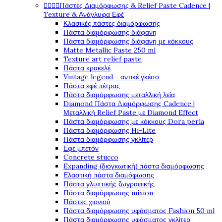




Πάστες Διαμόρφωσης & Relief Paste Cadence |
Texture & Ανάγλυφα Εφέ
Κλασικές πάστες διαμόρφωσης
Πάστα διαμόρφωσης διάφανη
Πάστα διαμόρφωσης διάφανη με κόκκους
Matte Metallic Paste 250 ml
Texture art relief paste
Πάστα κρακελέ
Vintage legend - αντικέ γκέσο
Πάστα εφέ πέτρας
Πάστα διαμόρφωσης μεταλλική λεία
Diamond Πάστα Διαμόρφωσης Cadence |
Μεταλλική Relief Paste με Diamond Effect
Πάστα διαμόρφωσης με κόκκους Dora perla
Πάστα διαμόρφωσης Hi-Lite
Πάστα διαμόρφωσης γκλίτερ
Εφέ μπετόν
Concrete stucco
Expanding (διογκωτική) πάστα διαμόρφωσης
Ελαστική πάστα διαμόφωσης
Πάστα γλυπτικής ζωγραφικής
Πάστα διαμόρφωσης mixion
Πάστες χιονιού
Πάστα διαμόρφωσης υφάσματος Fashion 50 ml
Πάστα διαμόρφωσης υφάσματος γκλίτερ