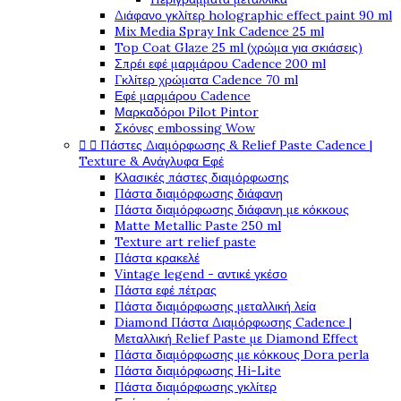
Διάφανο γκλίτερ holographic effect paint 90 ml
Mix Media Spray Ink Cadence 25 ml
Top Coat Glaze 25 ml (χρώμα για σκιάσεις)
Σπρέι εφέ μαρμάρου Cadence 200 ml
Γκλίτερ χρώματα Cadence 70 ml
Εφέ μαρμάρου Cadence
Μαρκαδόροι Pilot Pintor
Σκόνες embossing Wow


Πάστες Διαμόρφωσης & Relief Paste Cadence |
Texture & Ανάγλυφα Εφέ
Κλασικές πάστες διαμόρφωσης
Πάστα διαμόρφωσης διάφανη
Πάστα διαμόρφωσης διάφανη με κόκκους
Matte Metallic Paste 250 ml
Texture art relief paste
Πάστα κρακελέ
Vintage legend - αντικέ γκέσο
Πάστα εφέ πέτρας
Πάστα διαμόρφωσης μεταλλική λεία
Diamond Πάστα Διαμόρφωσης Cadence |
Μεταλλική Relief Paste με Diamond Effect
Πάστα διαμόρφωσης με κόκκους Dora perla
Πάστα διαμόρφωσης Hi-Lite
Πάστα διαμόρφωσης γκλίτερ