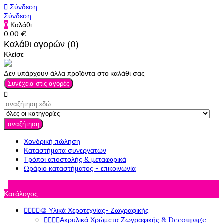

Σύνδεση
Σύνδεση
0
Καλάθι
0,00 €
Καλάθι αγορών (0)
Κλείσε
Δεν υπάρχουν άλλα προϊόντα στο καλάθι σας
Συνέχεια στις αγορές

αναζήτηση
Χονδρική πώληση
Καταστήματα συνεργατών
Τρόποι αποστολής & μεταφορικά
Ωράριο καταστήματος - επικοινωνία

Κατάλογος




🎨 Υλικά Χεροτεχνίας- Ζωγραφικής




Ακρυλικά Χρώματα Ζωγραφικής & Decoupage