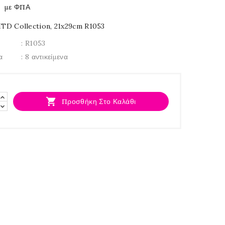
με ΦΠΑ
ITD Collection, 21x29cm R1053
: R1053
α
: 8 αντικείμενα

Προσθήκη Στο Καλάθι