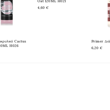
Oat 120ML H021
4,60 €
Ακρυλικό Cactus
Primer Δι
20ML H026
6,20 €