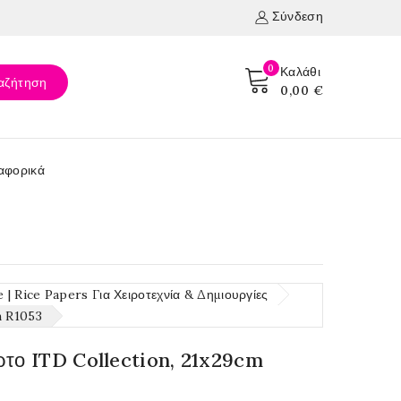
Σύνδεση
0
Καλάθι
αζήτηση
0,00 €
αφορικά
| Rice Papers Για Χειροτεχνία & Δημιουργίες
m R1053
ρτο ITD Collection, 21x29cm