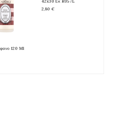
42x30 Εκ R057L
33X33 Cm
2,80 €
0,20 €
άφανο 120 Ml