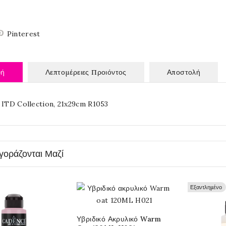
Pinterest
φή
Λεπτομέρειες Προιόντος
Αποστολή
 ITD Collection, 21x29cm R1053
γοράζονται Μαζί
Εξαντλημένο
Υβριδικό Ακρυλικό Warm