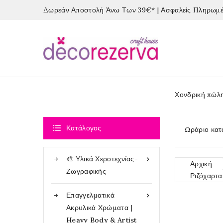
Δωρεάν Αποστολή Άνω Των 39€* | Ασφαλείς Πληρωμές
Χονδρική πώλ

Κατάλογος
Ωράριο κατ
🎨 Υλικά Χεροτεχνίας-

Αρχική
Ζωγραφικής
Ριζόχαρτα
Επαγγελματικά

Ακρυλικά Χρώματα |
Heavy Body & Artist