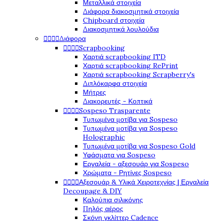
Μεταλλικά στοιχεία
Διάφορα διακοσμητικά στοιχεία
Chipboard στοιχεία
Διακοσμητικά λουλούδια
Διάφορα




Scrapbooking




Χαρτιά scrapbooking ITD
Χαρτιά scrapbooking RePrint
Χαρτιά scrapbooking Scrapberry's
Διπλόκαρφα στοιχεία
Μήτρες
Διακορευτές - Κοπτικά
Sospeso Trasparente




Τυπωμένα μοτίβα για Sospeso
Τυπωμένα μοτίβα για Sospeso
Holographic
Τυπωμένα μοτίβα για Sospeso Gold
Υφάσματα για Sospeso
Εργαλεία - αξεσουάρ για Sospeso
Χρώματα - Ρητίνες Sospeso
Αξεσουάρ & Υλικά Χειροτεχνίας | Εργαλεία




Decoupage & DIY
Καλούπια σιλικόνης
Πηλός αέρος
Σκόνη γκλίττερ Cadence