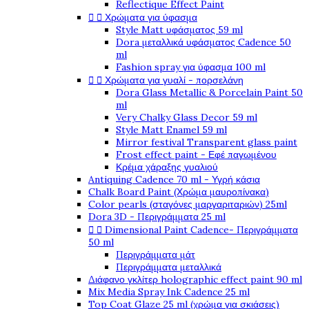
Reflectique Effect Paint
Χρώματα για ύφασμα


Style Matt υφάσματος 59 ml
Dora μεταλλικά υφάσματος Cadence 50
ml
Fashion spray για ύφασμα 100 ml
Χρώματα για γυαλί - πορσελάνη


Dora Glass Metallic & Porcelain Paint 50
ml
Very Chalky Glass Decor 59 ml
Style Matt Enamel 59 ml
Mirror festival Transparent glass paint
Frost effect paint - Εφέ παγωμένου
Κρέμα χάραξης γυαλιού
Antiquing Cadence 70 ml - Υγρή κάσια
Chalk Board Paint (Χρώμα μαυροπίνακα)
Color pearls (σταγόνες μαργαριταριών) 25ml
Dora 3D - Περιγράμματα 25 ml
Dimensional Paint Cadence- Περιγράμματα


50 ml
Περιγράμματα μάτ
Περιγράμματα μεταλλικά
Διάφανο γκλίτερ holographic effect paint 90 ml
Mix Media Spray Ink Cadence 25 ml
Top Coat Glaze 25 ml (χρώμα για σκιάσεις)