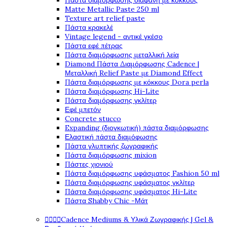
Πάστα διαμόρφωσης διάφανη με κόκκους
Matte Metallic Paste 250 ml
Texture art relief paste
Πάστα κρακελέ
Vintage legend - αντικέ γκέσο
Πάστα εφέ πέτρας
Πάστα διαμόρφωσης μεταλλική λεία
Diamond Πάστα Διαμόρφωσης Cadence |
Μεταλλική Relief Paste με Diamond Effect
Πάστα διαμόρφωσης με κόκκους Dora perla
Πάστα διαμόρφωσης Hi-Lite
Πάστα διαμόρφωσης γκλίτερ
Εφέ μπετόν
Concrete stucco
Expanding (διογκωτική) πάστα διαμόρφωσης
Ελαστική πάστα διαμόφωσης
Πάστα γλυπτικής ζωγραφικής
Πάστα διαμόρφωσης mixion
Πάστες χιονιού
Πάστα διαμόρφωσης υφάσματος Fashion 50 ml
Πάστα διαμόρφωσης υφάσματος γκλίτερ
Πάστα διαμόρφωσης υφάσματος Hi-Lite
Πάστα Shabby Chic -Μάτ
Cadence Mediums & Υλικά Ζωγραφικής | Gel &



