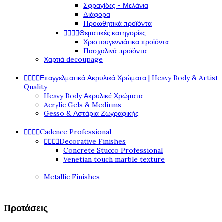
Σφραγίδες - Μελάνια
Διάφορα
Προωθητικά προϊόντα
Θεματικές κατηγορίες




Χριστουγεννιάτικα προϊόντα
Πασχαλινά προϊόντα
Χαρτιά decoupage
Επαγγελματικά Ακρυλικά Χρώματα | Heavy Body & Artist




Quality
Heavy Body Ακρυλικά Χρώματα
Acrylic Gels & Mediums
Gesso & Αστάρια Ζωγραφικής
Cadence Professional




Decorative Finishes




Concrete Stucco Professional
Venetian touch marble texture
Metallic Finishes
Προτάσεις