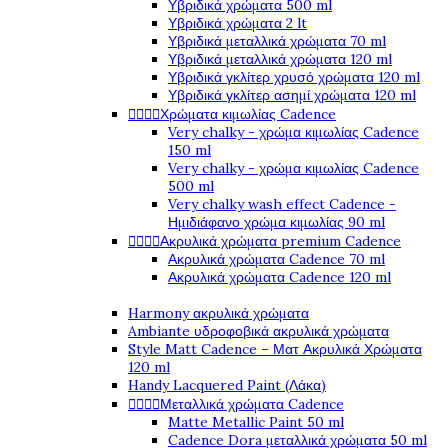
Υβριδικά χρώματα 500 ml
Υβριδικά χρώματα 2 lt
Υβριδικά μεταλλικά χρώματα 70 ml
Υβριδικά μεταλλικά χρώματα 120 ml
Υβριδικά γκλίτερ χρυσό χρώματα 120 ml
Υβριδικά γκλίτερ ασημί χρώματα 120 ml
Χρώματα κιμωλίας Cadence




Very chalky - χρώμα κιμωλίας Cadence
150 ml
Very chalky - χρώμα κιμωλίας Cadence
500 ml
Very chalky wash effect Cadence -
Ημιδιάφανο χρώμα κιμωλίας 90 ml
Ακρυλικά χρώματα premium Cadence




Ακρυλικά χρώματα Cadence 70 ml
Ακρυλικά χρώματα Cadence 120 ml
Harmony ακρυλικά χρώματα
Ambiante υδροφοβικά ακρυλικά χρώματα
Style Matt Cadence – Ματ Ακρυλικά Χρώματα
120 ml
Handy Lacquered Paint (Λάκα)
Μεταλλικά χρώματα Cadence




Matte Metallic Paint 50 ml
Cadence Dora μεταλλικά χρώματα 50 ml