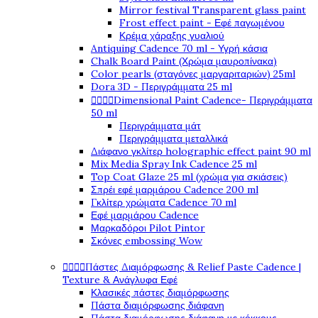
Mirror festival Transparent glass paint
Frost effect paint - Εφέ παγωμένου
Κρέμα χάραξης γυαλιού
Antiquing Cadence 70 ml - Υγρή κάσια
Chalk Board Paint (Χρώμα μαυροπίνακα)
Color pearls (σταγόνες μαργαριταριών) 25ml
Dora 3D - Περιγράμματα 25 ml
Dimensional Paint Cadence- Περιγράμματα




50 ml
Περιγράμματα μάτ
Περιγράμματα μεταλλικά
Διάφανο γκλίτερ holographic effect paint 90 ml
Mix Media Spray Ink Cadence 25 ml
Top Coat Glaze 25 ml (χρώμα για σκιάσεις)
Σπρέι εφέ μαρμάρου Cadence 200 ml
Γκλίτερ χρώματα Cadence 70 ml
Εφέ μαρμάρου Cadence
Μαρκαδόροι Pilot Pintor
Σκόνες embossing Wow
Πάστες Διαμόρφωσης & Relief Paste Cadence |




Texture & Ανάγλυφα Εφέ
Κλασικές πάστες διαμόρφωσης
Πάστα διαμόρφωσης διάφανη