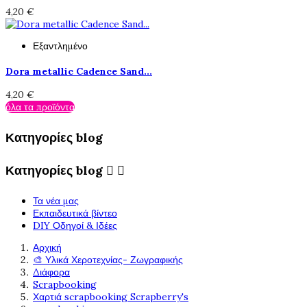
4,20 €
Εξαντλημένο
Dora metallic Cadence Sand...
4,20 €
όλα τα προϊόντα
Κατηγορίες blog
Κατηγορίες blog


Τα νέα μας
Εκπαιδευτικά βίντεο
DIY Οδηγοί & Ιδέες
Αρχική
🎨 Υλικά Χεροτεχνίας- Ζωγραφικής
Διάφορα
Scrapbooking
Χαρτιά scrapbooking Scrapberry's