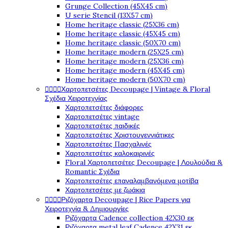
Grunge Collection (45X45 cm)
U serie Stencil (13X57 cm)
Home heritage classic (25X36 cm)
Home heritage classic (45X45 cm)
Home heritage classic (50X70 cm)
Home heritage modern (25X25 cm)
Home heritage modern (25X36 cm)
Home heritage modern (45X45 cm)
Home heritage modern (50X70 cm)
Χαρτοπετσέτες Decoupage | Vintage & Floral




Σχέδια Χειροτεχνίας
Χαρτοπετσέτες διάφορες
Χαρτοπετσέτες vintage
Χαρτοπετσέτες παιδικές
Χαρτοπετσέτες Χριστουγεννιάτικες
Χαρτοπετσέτες Πασχαλινές
Χαρτοπετσέτες καλοκαιρινές
Floral Χαρτοπετσέτες Decoupage | Λουλούδια &
Romantic Σχέδια
Χαρτοπετσέτες επαναλαμβανόμενα μοτίβα
Χαρτοπετσέτες με ζωάκια
Ριζόχαρτα Decoupage | Rice Papers για




Χειροτεχνία & Δημιουργίες
Ριζόχαρτα Cadence collection 42X30 εκ
Ριζόχαρτα metal leaf Cadence 42X31 εκ