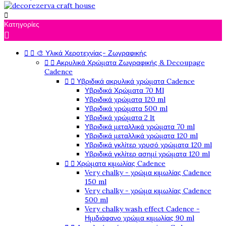

Κατηγορίες

🎨 Υλικά Χεροτεχνίας- Ζωγραφικής


Ακρυλικά Χρώματα Ζωγραφικής & Decoupage


Cadence
Υβριδικά ακρυλικά χρώματα Cadence


Υβριδικά Χρώματα 70 Ml
Υβριδικά χρώματα 120 ml
Υβριδικά χρώματα 500 ml
Υβριδικά χρώματα 2 lt
Υβριδικά μεταλλικά χρώματα 70 ml
Υβριδικά μεταλλικά χρώματα 120 ml
Υβριδικά γκλίτερ χρυσό χρώματα 120 ml
Υβριδικά γκλίτερ ασημί χρώματα 120 ml
Χρώματα κιμωλίας Cadence


Very chalky - χρώμα κιμωλίας Cadence
150 ml
Very chalky - χρώμα κιμωλίας Cadence
500 ml
Very chalky wash effect Cadence -
Ημιδιάφανο χρώμα κιμωλίας 90 ml