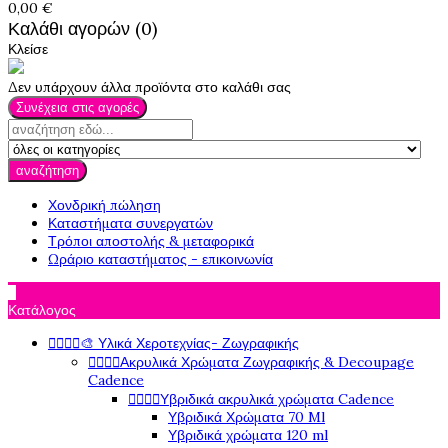
0,00 €
Καλάθι αγορών (0)
Κλείσε
Δεν υπάρχουν άλλα προϊόντα στο καλάθι σας
Συνέχεια στις αγορές
αναζήτηση
Χονδρική πώληση
Καταστήματα συνεργατών
Τρόποι αποστολής & μεταφορικά
Ωράριο καταστήματος - επικοινωνία

Κατάλογος
🎨 Υλικά Χεροτεχνίας- Ζωγραφικής




Ακρυλικά Χρώματα Ζωγραφικής & Decoupage




Cadence
Υβριδικά ακρυλικά χρώματα Cadence




Υβριδικά Χρώματα 70 Ml
Υβριδικά χρώματα 120 ml