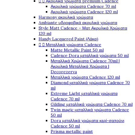
Ακρυλικά χρώματα premium Cadence


Ακρυλικά χρώματα Cadence 70 ml
Ακρυλικά χρώματα Cadence 120 ml
Harmony ακρυλικά χρώματα
Ambiante υδροφοβικά ακρυλικά χρώματα
Style Matt Cadence – Ματ Ακρυλικά Χρώματα
120 ml
Handy Lacquered Paint (Λάκα)
Μεταλλικά χρώματα Cadence


Matte Metallic Paint 50 ml
Cadence Dora μεταλλικά χρώματα 50 ml
Μεταλλικά Χρώματα Cadence 70ml |
Ακρυλικά Μεταλλικά Χρώματα |
Decorezerva
Μεταλλικά χρώματα Cadence 120 ml
Diamond μεταλλικά χρώματα Cadence 70
ml
Extreme Light μεταλλικά χρώματα
Cadence 70 ml
Gilding μεταλλικά χρώματα Cadence 70 ml
Twin magic μεταλλικά χρώματα Cadence
50 ml
Dora μεταλλικά χρώματα κερί-σαπούνι
Cadence 50 ml
Prisma metallic paint