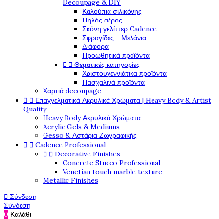
Decoupage & DIY
Καλούπια σιλικόνης
Πηλός αέρος
Σκόνη γκλίττερ Cadence
Σφραγίδες - Μελάνια
Διάφορα
Προωθητικά προϊόντα
Θεματικές κατηγορίες


Χριστουγεννιάτικα προϊόντα
Πασχαλινά προϊόντα
Χαρτιά decoupage
Επαγγελματικά Ακρυλικά Χρώματα | Heavy Body & Artist


Quality
Heavy Body Ακρυλικά Χρώματα
Acrylic Gels & Mediums
Gesso & Αστάρια Ζωγραφικής
Cadence Professional


Decorative Finishes


Concrete Stucco Professional
Venetian touch marble texture
Metallic Finishes
Σύνδεση

Σύνδεση
0
Καλάθι