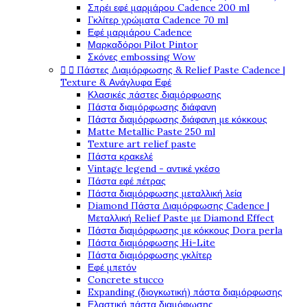
Σπρέι εφέ μαρμάρου Cadence 200 ml
Γκλίτερ χρώματα Cadence 70 ml
Εφέ μαρμάρου Cadence
Μαρκαδόροι Pilot Pintor
Σκόνες embossing Wow
Πάστες Διαμόρφωσης & Relief Paste Cadence |


Texture & Ανάγλυφα Εφέ
Κλασικές πάστες διαμόρφωσης
Πάστα διαμόρφωσης διάφανη
Πάστα διαμόρφωσης διάφανη με κόκκους
Matte Metallic Paste 250 ml
Texture art relief paste
Πάστα κρακελέ
Vintage legend - αντικέ γκέσο
Πάστα εφέ πέτρας
Πάστα διαμόρφωσης μεταλλική λεία
Diamond Πάστα Διαμόρφωσης Cadence |
Μεταλλική Relief Paste με Diamond Effect
Πάστα διαμόρφωσης με κόκκους Dora perla
Πάστα διαμόρφωσης Hi-Lite
Πάστα διαμόρφωσης γκλίτερ
Εφέ μπετόν
Concrete stucco
Expanding (διογκωτική) πάστα διαμόρφωσης
Ελαστική πάστα διαμόφωσης