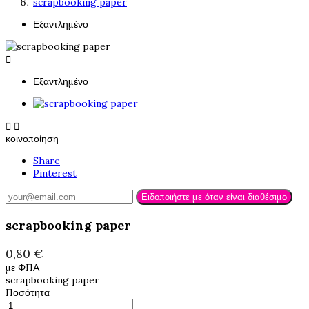
scrapbooking paper
Εξαντλημένο

Εξαντλημένο


κοινοποίηση
Share
Pinterest
Ειδοποιήστε με όταν είναι διαθέσιμο
scrapbooking paper
0,80 €
με ΦΠΑ
scrapbooking paper
Ποσότητα