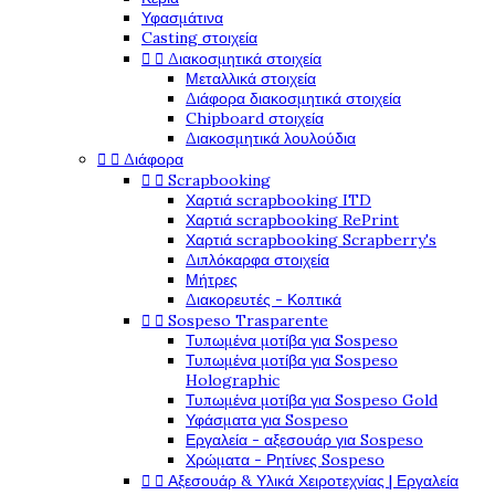
Υφασμάτινα
Casting στοιχεία
Διακοσμητικά στοιχεία


Μεταλλικά στοιχεία
Διάφορα διακοσμητικά στοιχεία
Chipboard στοιχεία
Διακοσμητικά λουλούδια
Διάφορα


Scrapbooking


Χαρτιά scrapbooking ITD
Χαρτιά scrapbooking RePrint
Χαρτιά scrapbooking Scrapberry's
Διπλόκαρφα στοιχεία
Μήτρες
Διακορευτές - Κοπτικά
Sospeso Trasparente


Τυπωμένα μοτίβα για Sospeso
Τυπωμένα μοτίβα για Sospeso
Holographic
Τυπωμένα μοτίβα για Sospeso Gold
Υφάσματα για Sospeso
Εργαλεία - αξεσουάρ για Sospeso
Χρώματα - Ρητίνες Sospeso
Αξεσουάρ & Υλικά Χειροτεχνίας | Εργαλεία

