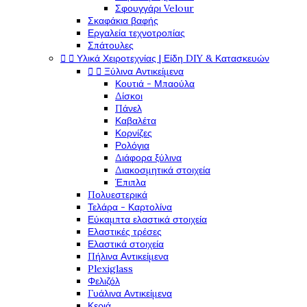
Σφουγγάρι Velour
Σκαφάκια βαφής
Εργαλεία τεχνοτροπίας
Σπάτουλες
Υλικά Χειροτεχνίας | Είδη DIY & Κατασκευών


Ξύλινα Αντικείμενα


Κουτιά - Μπαούλα
Δίσκοι
Πάνελ
Καβαλέτα
Κορνίζες
Ρολόγια
Διάφορα ξύλινα
Διακοσμητικά στοιχεία
Έπιπλα
Πολυεστερικά
Τελάρα - Καρτολίνα
Εύκαμπτα ελαστικά στοιχεία
Ελαστικές τρέσες
Ελαστικά στοιχεία
Πήλινα Αντικείμενα
Plexiglass
Φελιζόλ
Γυάλινα Αντικείμενα
Κεριά