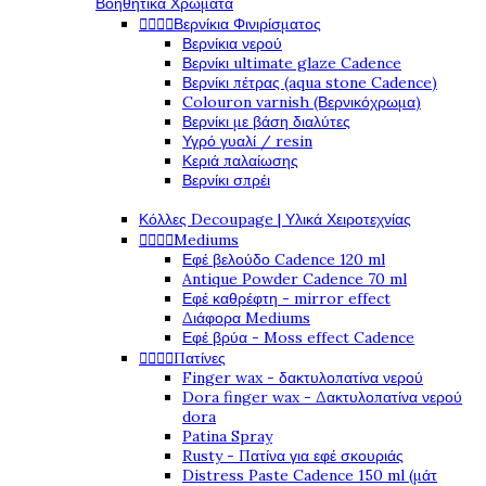
Βοηθητικά Χρώματα
Βερνίκια Φινιρίσματος




Βερνίκια νερού
Βερνίκι ultimate glaze Cadence
Βερνίκι πέτρας (aqua stone Cadence)
Colouron varnish (Βερνικόχρωμα)
Βερνίκι με βάση διαλύτες
Υγρό γυαλί / resin
Κεριά παλαίωσης
Βερνίκι σπρέι
Κόλλες Decoupage | Υλικά Χειροτεχνίας
Mediums




Εφέ βελούδο Cadence 120 ml
Antique Powder Cadence 70 ml
Εφέ καθρέφτη - mirror effect
Διάφορα Mediums
Εφέ βρύα - Moss effect Cadence
Πατίνες




Finger wax - δακτυλοπατίνα νερού
Dora finger wax - Δακτυλοπατίνα νερού
dora
Patina Spray
Rusty - Πατίνα για εφέ σκουριάς
Distress Paste Cadence 150 ml (μάτ