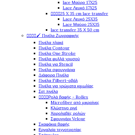
lace Μαύρο 17X25
Lace Λευκό 17X25
25 X 35 cm lace transfer




Lace Λευκό 25X35
Lace Μαύρο 25X35
lace transfer 35 Χ 50 cm
🖌️ Πινέλα Ζωγραφικής




Πινέλα πλακέ
Πινέλα Contour
Πινέλα One Stroke
Πινέλα φυλλά χρυσού
Πινέλα για Stencil
Πινέλα σφουγγάρια
Διάφορα Πινέλα
Πινέλα Filbert-οβάλ
Πινέλα για χρώματα κιμωλίας
Σετ πινέλα
Ρολά βαφής - Rollex




Microfiber από μικροίνες
Κλώστινο ριγέ
Χειρολαβές ρολών
Σφουγγάρι Velour
Σκαφάκια βαφής
Εργαλεία τεχνοτροπίας