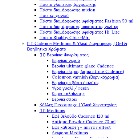
Πάστα γλυπτικής ζωγραφικής
Πάστα διαμόρφωσης mixion
Πάστες χιονιού
Πάστα διαμόρφωσης υφάσματος Fashion 50 ml
Πάστα διαμόρφωσης υφάσματος γκλίτερ
Πάστα διαμόρφωσης υφάσματος Hi-Lite
Πάστα Shabby Chic -Μάτ
Cadence Mediums & Υλικά Ζωγραφικής | Gel &


Βοηθητικά Χρώματα
Βερνίκια Φινιρίσματος


Βερνίκια νερού
Βερνίκι ultimate glaze Cadence
Βερνίκι πέτρας (aqua stone Cadence)
Colouron varnish (Βερνικόχρωμα)
Βερνίκι με βάση διαλύτες
Υγρό γυαλί / resin
Κεριά παλαίωσης
Βερνίκι σπρέι
Κόλλες Decoupage | Υλικά Χειροτεχνίας
Mediums


Εφέ βελούδο Cadence 120 ml
Antique Powder Cadence 70 ml
Εφέ καθρέφτη - mirror effect
Διάφορα Mediums