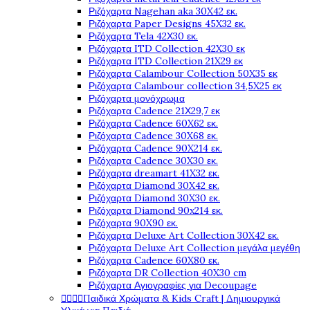
Ριζόχαρτα Nagehan aka 30X42 εκ.
Ριζόχαρτα Paper Designs 45X32 εκ.
Ριζόχαρτα Tela 42Χ30 εκ.
Ριζόχαρτα ITD Collection 42X30 εκ
Ριζόχαρτα ITD Collection 21X29 εκ
Ριζόχαρτα Calambour Collection 50X35 εκ
Ριζόχαρτα Calambour collection 34,5X25 εκ
Ριζόχαρτα μονόχρωμα
Ριζόχαρτα Cadence 21Χ29,7 εκ
Ριζόχαρτα Cadence 60X62 εκ.
Ριζόχαρτα Cadence 30X68 εκ.
Ριζόχαρτα Cadence 90X214 εκ.
Ριζόχαρτα Cadence 30X30 εκ.
Ριζόχαρτα dreamart 41X32 εκ.
Ριζόχαρτα Diamond 30X42 εκ.
Ριζόχαρτα Diamond 30X30 εκ.
Ριζόχαρτα Diamond 90x214 εκ.
Ριζόχαρτα 90X90 εκ.
Ριζόχαρτα Deluxe Art Collection 30X42 εκ.
Ριζόχαρτα Deluxe Art Collection μεγάλα μεγέθη
Ριζόχαρτα Cadence 60X80 εκ.
Ριζόχαρτα DR Collection 40X30 cm
Ριζόχαρτα Αγιογραφίες για Decoupage
Παιδικά Χρώματα & Kids Craft | Δημιουργικά



