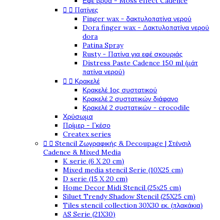
Εφέ βρύα - Moss effect Cadence
Πατίνες


Finger wax - δακτυλοπατίνα νερού
Dora finger wax - Δακτυλοπατίνα νερού
dora
Patina Spray
Rusty - Πατίνα για εφέ σκουριάς
Distress Paste Cadence 150 ml (μάτ
πατίνα νερού)
Κρακελέ


Κρακελέ 1ος συστατικού
Κρακελέ 2 συστατικών διάφανο
Κρακελέ 2 συστατικών - crocodile
Χρύσωμα
Πρίμερ - Γκέσο
Createx series
Stencil Ζωγραφικής & Decoupage | Στένσιλ


Cadence & Mixed Media
K serie (6 X 20 cm)
Mixed media stencil Serie (10X25 cm)
D serie (15 X 20 cm)
Home Decor Midi Stencil (25x25 cm)
Siluet Trendy Shadow Stencil (25X25 cm)
Tiles stencil collection 30X30 εκ. (πλακάκια)
AS Serie (21X30)