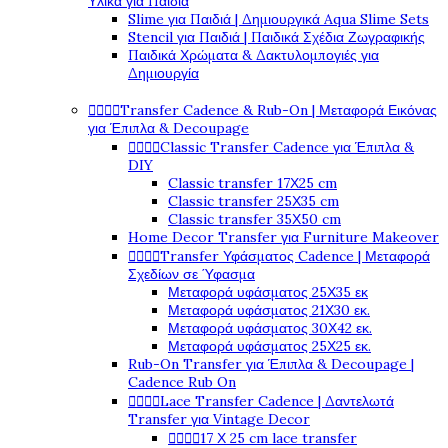
Υλικά για Παιδιά
Slime για Παιδιά | Δημιουργικά Aqua Slime Sets
Stencil για Παιδιά | Παιδικά Σχέδια Ζωγραφικής
Παιδικά Χρώματα & Δακτυλομπογιές για
Δημιουργία
Transfer Cadence & Rub-On | Μεταφορά Εικόνας




για Έπιπλα & Decoupage
Classic Transfer Cadence για Έπιπλα &




DIY
Classic transfer 17Χ25 cm
Classic transfer 25Χ35 cm
Classic transfer 35Χ50 cm
Home Decor Transfer για Furniture Makeover
Transfer Υφάσματος Cadence | Μεταφορά




Σχεδίων σε Ύφασμα
Μεταφορά υφάσματος 25Χ35 εκ
Μεταφορά υφάσματος 21Χ30 εκ.
Μεταφορά υφάσματος 30Χ42 εκ.
Μεταφορά υφάσματος 25Χ25 εκ.
Rub-On Transfer για Έπιπλα & Decoupage |
Cadence Rub On
Lace Transfer Cadence | Δαντελωτά




Transfer για Vintage Decor
17 Χ 25 cm lace transfer



