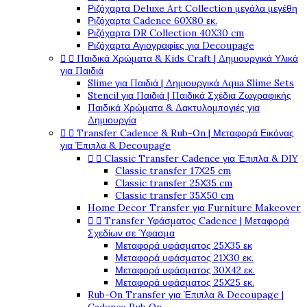
Ριζόχαρτα Deluxe Art Collection μεγάλα μεγέθη
Ριζόχαρτα Cadence 60X80 εκ.
Ριζόχαρτα DR Collection 40X30 cm
Ριζόχαρτα Αγιογραφίες για Decoupage
Παιδικά Χρώματα & Kids Craft | Δημιουργικά Υλικά


για Παιδιά
Slime για Παιδιά | Δημιουργικά Aqua Slime Sets
Stencil για Παιδιά | Παιδικά Σχέδια Ζωγραφικής
Παιδικά Χρώματα & Δακτυλομπογιές για
Δημιουργία
Transfer Cadence & Rub-On | Μεταφορά Εικόνας


για Έπιπλα & Decoupage
Classic Transfer Cadence για Έπιπλα & DIY


Classic transfer 17Χ25 cm
Classic transfer 25Χ35 cm
Classic transfer 35Χ50 cm
Home Decor Transfer για Furniture Makeover
Transfer Υφάσματος Cadence | Μεταφορά


Σχεδίων σε Ύφασμα
Μεταφορά υφάσματος 25Χ35 εκ
Μεταφορά υφάσματος 21Χ30 εκ.
Μεταφορά υφάσματος 30Χ42 εκ.
Μεταφορά υφάσματος 25Χ25 εκ.
Rub-On Transfer για Έπιπλα & Decoupage |