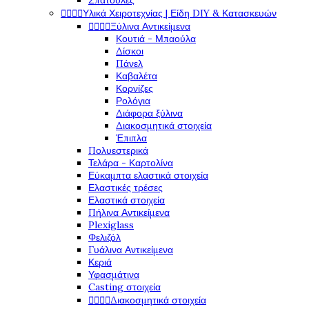
Σπάτουλες
Υλικά Χειροτεχνίας | Είδη DIY & Κατασκευών




Ξύλινα Αντικείμενα




Κουτιά - Μπαούλα
Δίσκοι
Πάνελ
Καβαλέτα
Κορνίζες
Ρολόγια
Διάφορα ξύλινα
Διακοσμητικά στοιχεία
Έπιπλα
Πολυεστερικά
Τελάρα - Καρτολίνα
Εύκαμπτα ελαστικά στοιχεία
Ελαστικές τρέσες
Ελαστικά στοιχεία
Πήλινα Αντικείμενα
Plexiglass
Φελιζόλ
Γυάλινα Αντικείμενα
Κεριά
Υφασμάτινα
Casting στοιχεία
Διακοσμητικά στοιχεία



