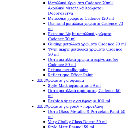
Μεταλλικά Χρώματα Cadence 70ml |
Ακρυλικά Μεταλλικά Χρώματα |
Decorezerva
Μεταλλικά χρώματα Cadence 120 ml
Diamond μεταλλικά χρώματα Cadence 70
ml
Extreme Light μεταλλικά χρώματα
Cadence 70 ml
Gilding μεταλλικά χρώματα Cadence 70 ml
Twin magic μεταλλικά χρώματα Cadence
50 ml
Dora μεταλλικά χρώματα κερί-σαπούνι
Cadence 50 ml
Prisma metallic paint
Reflectique Effect Paint
Χρώματα για ύφασμα




Style Matt υφάσματος 59 ml
Dora μεταλλικά υφάσματος Cadence 50
ml
Fashion spray για ύφασμα 100 ml
Χρώματα για γυαλί - πορσελάνη




Dora Glass Metallic & Porcelain Paint 50
ml
Very Chalky Glass Decor 59 ml
Style Matt Enamel 59 ml