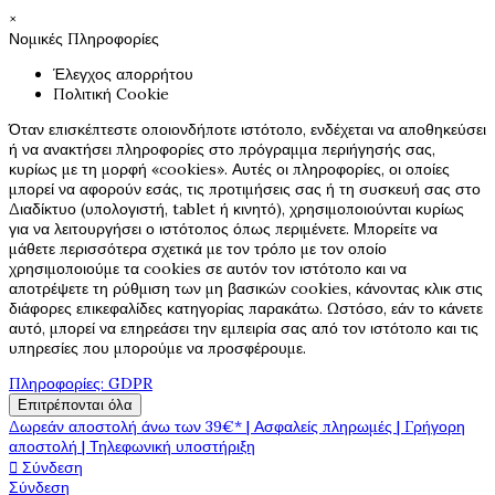
×
Νομικές Πληροφορίες
Έλεγχος απορρήτου
Πολιτική Cookie
Όταν επισκέπτεστε οποιονδήποτε ιστότοπο, ενδέχεται να αποθηκεύσει
ή να ανακτήσει πληροφορίες στο πρόγραμμα περιήγησής σας,
κυρίως με τη μορφή «cookies». Αυτές οι πληροφορίες, οι οποίες
μπορεί να αφορούν εσάς, τις προτιμήσεις σας ή τη συσκευή σας στο
Διαδίκτυο (υπολογιστή, tablet ή κινητό), χρησιμοποιούνται κυρίως
για να λειτουργήσει ο ιστότοπος όπως περιμένετε. Μπορείτε να
μάθετε περισσότερα σχετικά με τον τρόπο με τον οποίο
χρησιμοποιούμε τα cookies σε αυτόν τον ιστότοπο και να
αποτρέψετε τη ρύθμιση των μη βασικών cookies, κάνοντας κλικ στις
διάφορες επικεφαλίδες κατηγορίας παρακάτω. Ωστόσο, εάν το κάνετε
αυτό, μπορεί να επηρεάσει την εμπειρία σας από τον ιστότοπο και τις
υπηρεσίες που μπορούμε να προσφέρουμε.
Πληροφορίες: GDPR
Επιτρέπονται όλα
Δωρεάν αποστολή άνω των 39€* | Ασφαλείς πληρωμές | Γρήγορη
αποστολή | Τηλεφωνική υποστήριξη
Σύνδεση

Σύνδεση