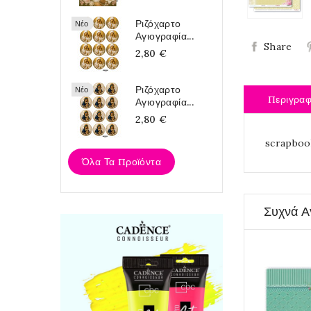
Ριζόχαρτο
Νέο
Αγιογραφία...
Share
2,80 €
Ριζόχαρτο
Νέο
Περιγρα
Αγιογραφία...
2,80 €
scrapboo
Όλα Τα Προϊόντα
Συχνά Α