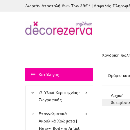
Δωρεάν Αποστολή Άνω Των 39€* | Ασφαλείς Πληρωμές
Χονδρική πώλ

Κατάλογος
Ωράριο κατ
🎨 Υλικά Χεροτεχνίας-

Αρχική
Ζωγραφικής
Scrapboo
Επαγγελματικά

Ακρυλικά Χρώματα |
Heavy Body & Artist