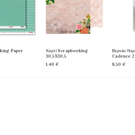
king Paper
Χαρτί Scrapbooking
Βερνίκι Νε
30,5X30,5
Cadence 2
1,40 €
8,50 €