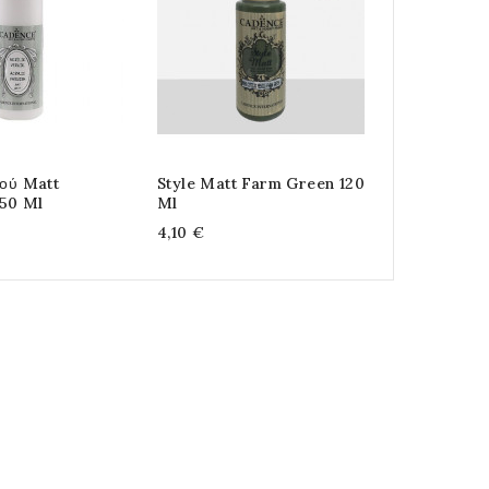
Petrolium 
3,50 €
ρού Matt
Style Matt Farm Green 120
50 Ml
Ml
4,10 €