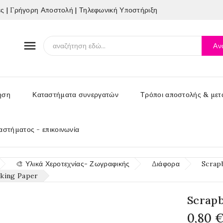
 | Γρήγορη Αποστολή | Τηλεφωνική Υποστήριξη

Αν
ηση
Καταστήματα συνεργατών
Τρόποι αποστολής & μετ
αστήματος - επικοινωνία
🎨 Υλικά Χεροτεχνίας- Ζωγραφικής
Διάφορα
Scrap
king Paper
Scrap
0,80 