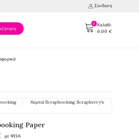
Σύνδεση
0
Καλάθι
αζήτηση
0,00 €
αφορικά
booking
Χαρτιά Scrapbooking Scrapberry's
booking Paper
€
με ΦΠΑ