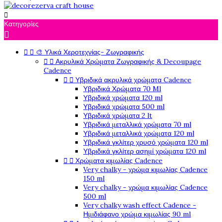

Κατηγορίες



🎨 Υλικά Χεροτεχνίας- Ζωγραφικής


Ακρυλικά Χρώματα Ζωγραφικής & Decoupage
Cadence


Υβριδικά ακρυλικά χρώματα Cadence
Υβριδικά Χρώματα 70 Ml
Υβριδικά χρώματα 120 ml
Υβριδικά χρώματα 500 ml
Υβριδικά χρώματα 2 lt
Υβριδικά μεταλλικά χρώματα 70 ml
Υβριδικά μεταλλικά χρώματα 120 ml
Υβριδικά γκλίτερ χρυσό χρώματα 120 ml
Υβριδικά γκλίτερ ασημί χρώματα 120 ml


Χρώματα κιμωλίας Cadence
Very chalky - χρώμα κιμωλίας Cadence
150 ml
Very chalky - χρώμα κιμωλίας Cadence
500 ml
Very chalky wash effect Cadence -
Ημιδιάφανο χρώμα κιμωλίας 90 ml