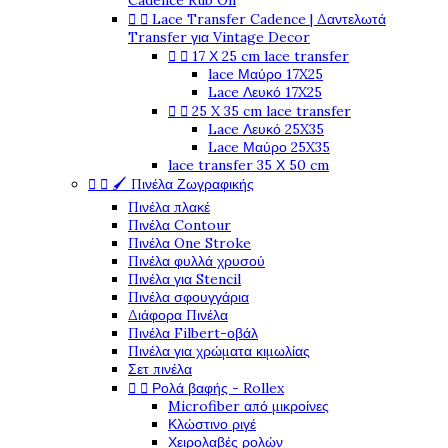
Cadence Rub On


Lace Transfer Cadence | Δαντελωτά
Transfer για Vintage Decor


17 Χ 25 cm lace transfer
lace Μαύρο 17X25
Lace Λευκό 17X25


25 X 35 cm lace transfer
Lace Λευκό 25X35
Lace Μαύρο 25X35
lace transfer 35 Χ 50 cm


🖌️ Πινέλα Ζωγραφικής
Πινέλα πλακέ
Πινέλα Contour
Πινέλα One Stroke
Πινέλα φυλλά χρυσού
Πινέλα για Stencil
Πινέλα σφουγγάρια
Διάφορα Πινέλα
Πινέλα Filbert-οβάλ
Πινέλα για χρώματα κιμωλίας
Σετ πινέλα


Ρολά βαφής - Rollex
Microfiber από μικροίνες
Κλώστινο ριγέ
Χειρολαβές ρολών