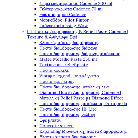
Σπρέι εφέ μαρμάρου Cadence 200 ml
Γκλίτερ χρώματα Cadence 70 ml
Εφέ μαρμάρου Cadence
Μαρκαδόροι Pilot Pintor
Σκόνες embossing Wow


Πάστες Διαμόρφωσης & Relief Paste Cadence |
Texture & Ανάγλυφα Εφέ
Κλασικές πάστες διαμόρφωσης
Πάστα διαμόρφωσης διάφανη
Πάστα διαμόρφωσης διάφανη με κόκκους
Matte Metallic Paste 250 ml
Texture art relief paste
Πάστα κρακελέ
Vintage legend - αντικέ γκέσο
Πάστα εφέ πέτρας
Πάστα διαμόρφωσης μεταλλική λεία
Diamond Πάστα Διαμόρφωσης Cadence |
Μεταλλική Relief Paste με Diamond Effect
Πάστα διαμόρφωσης με κόκκους Dora perla
Πάστα διαμόρφωσης Hi-Lite
Πάστα διαμόρφωσης γκλίτερ
Εφέ μπετόν
Concrete stucco
Expanding (διογκωτική) πάστα διαμόρφωσης
Ελαστική πάστα διαμόφωσης