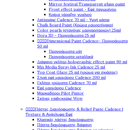
Mirror festival Transparent glass paint
Frost effect paint - Εφέ παγωμένου
Κρέμα χάραξης γυαλιού
Antiquing Cadence 70 ml - Υγρή κάσια
Chalk Board Paint (Χρώμα μαυροπίνακα)
Color pearls (σταγόνες μαργαριταριών) 25ml
Dora 3D - Περιγράμματα 25 ml




Dimensional Paint Cadence- Περιγράμματα
50 ml
Περιγράμματα μάτ
Περιγράμματα μεταλλικά
Διάφανο γκλίτερ holographic effect paint 90 ml
Mix Media Spray Ink Cadence 25 ml
Top Coat Glaze 25 ml (χρώμα για σκιάσεις)
Σπρέι εφέ μαρμάρου Cadence 200 ml
Γκλίτερ χρώματα Cadence 70 ml
Εφέ μαρμάρου Cadence
Μαρκαδόροι Pilot Pintor
Σκόνες embossing Wow




Πάστες Διαμόρφωσης & Relief Paste Cadence |
Texture & Ανάγλυφα Εφέ
Κλασικές πάστες διαμόρφωσης
Πάστα διαμόρφωσης διάφανη