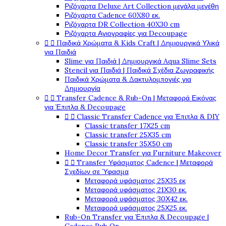
Ριζόχαρτα Deluxe Art Collection μεγάλα μεγέθη
Ριζόχαρτα Cadence 60X80 εκ.
Ριζόχαρτα DR Collection 40X30 cm
Ριζόχαρτα Αγιογραφίες για Decoupage


Παιδικά Χρώματα & Kids Craft | Δημιουργικά Υλικά
για Παιδιά
Slime για Παιδιά | Δημιουργικά Aqua Slime Sets
Stencil για Παιδιά | Παιδικά Σχέδια Ζωγραφικής
Παιδικά Χρώματα & Δακτυλομπογιές για
Δημιουργία


Transfer Cadence & Rub-On | Μεταφορά Εικόνας
για Έπιπλα & Decoupage


Classic Transfer Cadence για Έπιπλα & DIY
Classic transfer 17Χ25 cm
Classic transfer 25Χ35 cm
Classic transfer 35Χ50 cm
Home Decor Transfer για Furniture Makeover


Transfer Υφάσματος Cadence | Μεταφορά
Σχεδίων σε Ύφασμα
Μεταφορά υφάσματος 25Χ35 εκ
Μεταφορά υφάσματος 21Χ30 εκ.
Μεταφορά υφάσματος 30Χ42 εκ.
Μεταφορά υφάσματος 25Χ25 εκ.
Rub-On Transfer για Έπιπλα & Decoupage |