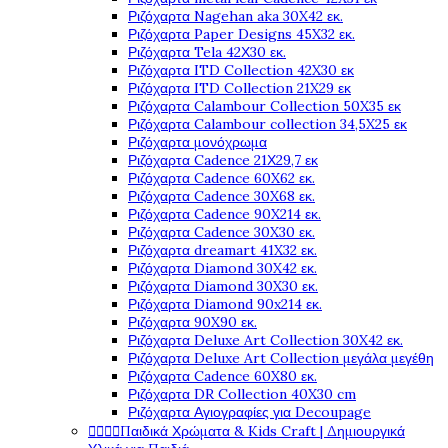
Ριζόχαρτα Nagehan aka 30X42 εκ.
Ριζόχαρτα Paper Designs 45X32 εκ.
Ριζόχαρτα Tela 42Χ30 εκ.
Ριζόχαρτα ITD Collection 42X30 εκ
Ριζόχαρτα ITD Collection 21X29 εκ
Ριζόχαρτα Calambour Collection 50X35 εκ
Ριζόχαρτα Calambour collection 34,5X25 εκ
Ριζόχαρτα μονόχρωμα
Ριζόχαρτα Cadence 21Χ29,7 εκ
Ριζόχαρτα Cadence 60X62 εκ.
Ριζόχαρτα Cadence 30X68 εκ.
Ριζόχαρτα Cadence 90X214 εκ.
Ριζόχαρτα Cadence 30X30 εκ.
Ριζόχαρτα dreamart 41X32 εκ.
Ριζόχαρτα Diamond 30X42 εκ.
Ριζόχαρτα Diamond 30X30 εκ.
Ριζόχαρτα Diamond 90x214 εκ.
Ριζόχαρτα 90X90 εκ.
Ριζόχαρτα Deluxe Art Collection 30X42 εκ.
Ριζόχαρτα Deluxe Art Collection μεγάλα μεγέθη
Ριζόχαρτα Cadence 60X80 εκ.
Ριζόχαρτα DR Collection 40X30 cm
Ριζόχαρτα Αγιογραφίες για Decoupage




Παιδικά Χρώματα & Kids Craft | Δημιουργικά