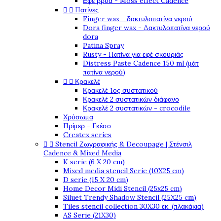
Εφέ βρύα - Moss effect Cadence


Πατίνες
Finger wax - δακτυλοπατίνα νερού
Dora finger wax - Δακτυλοπατίνα νερού
dora
Patina Spray
Rusty - Πατίνα για εφέ σκουριάς
Distress Paste Cadence 150 ml (μάτ
πατίνα νερού)


Κρακελέ
Κρακελέ 1ος συστατικού
Κρακελέ 2 συστατικών διάφανο
Κρακελέ 2 συστατικών - crocodile
Χρύσωμα
Πρίμερ - Γκέσο
Createx series


Stencil Ζωγραφικής & Decoupage | Στένσιλ
Cadence & Mixed Media
K serie (6 X 20 cm)
Mixed media stencil Serie (10X25 cm)
D serie (15 X 20 cm)
Home Decor Midi Stencil (25x25 cm)
Siluet Trendy Shadow Stencil (25X25 cm)
Tiles stencil collection 30X30 εκ. (πλακάκια)
AS Serie (21X30)