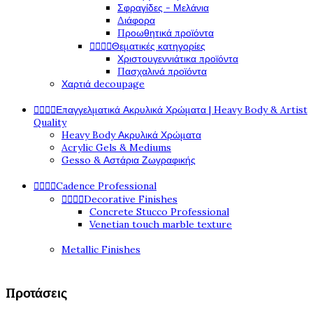
Σφραγίδες - Μελάνια
Διάφορα
Προωθητικά προϊόντα




Θεματικές κατηγορίες
Χριστουγεννιάτικα προϊόντα
Πασχαλινά προϊόντα
Χαρτιά decoupage




Επαγγελματικά Ακρυλικά Χρώματα | Heavy Body & Artist
Quality
Heavy Body Ακρυλικά Χρώματα
Acrylic Gels & Mediums
Gesso & Αστάρια Ζωγραφικής




Cadence Professional




Decorative Finishes
Concrete Stucco Professional
Venetian touch marble texture
Metallic Finishes
Προτάσεις