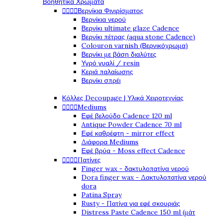
Βοηθητικά Χρώματα




Βερνίκια Φινιρίσματος
Βερνίκια νερού
Βερνίκι ultimate glaze Cadence
Βερνίκι πέτρας (aqua stone Cadence)
Colouron varnish (Βερνικόχρωμα)
Βερνίκι με βάση διαλύτες
Υγρό γυαλί / resin
Κεριά παλαίωσης
Βερνίκι σπρέι
Κόλλες Decoupage | Υλικά Χειροτεχνίας




Mediums
Εφέ βελούδο Cadence 120 ml
Antique Powder Cadence 70 ml
Εφέ καθρέφτη - mirror effect
Διάφορα Mediums
Εφέ βρύα - Moss effect Cadence




Πατίνες
Finger wax - δακτυλοπατίνα νερού
Dora finger wax - Δακτυλοπατίνα νερού
dora
Patina Spray
Rusty - Πατίνα για εφέ σκουριάς
Distress Paste Cadence 150 ml (μάτ