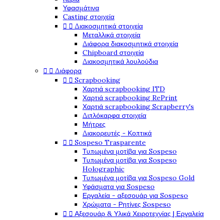
Υφασμάτινα
Casting στοιχεία


Διακοσμητικά στοιχεία
Μεταλλικά στοιχεία
Διάφορα διακοσμητικά στοιχεία
Chipboard στοιχεία
Διακοσμητικά λουλούδια


Διάφορα


Scrapbooking
Χαρτιά scrapbooking ITD
Χαρτιά scrapbooking RePrint
Χαρτιά scrapbooking Scrapberry's
Διπλόκαρφα στοιχεία
Μήτρες
Διακορευτές - Κοπτικά


Sospeso Trasparente
Τυπωμένα μοτίβα για Sospeso
Τυπωμένα μοτίβα για Sospeso
Holographic
Τυπωμένα μοτίβα για Sospeso Gold
Υφάσματα για Sospeso
Εργαλεία - αξεσουάρ για Sospeso
Χρώματα - Ρητίνες Sospeso


Αξεσουάρ & Υλικά Χειροτεχνίας | Εργαλεία