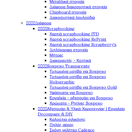
Μεταλλικά στοιχεία
Διάφορα διακοσμητικά στοιχεία
Chipboard στοιχεία
Διακοσμητικά λουλούδια




Διάφορα




Scrapbooking
Χαρτιά scrapbooking ITD
Χαρτιά scrapbooking RePrint
Χαρτιά scrapbooking Scrapberry's
Διπλόκαρφα στοιχεία
Μήτρες
Διακορευτές - Κοπτικά




Sospeso Trasparente
Τυπωμένα μοτίβα για Sospeso
Τυπωμένα μοτίβα για Sospeso
Holographic
Τυπωμένα μοτίβα για Sospeso Gold
Υφάσματα για Sospeso
Εργαλεία - αξεσουάρ για Sospeso
Χρώματα - Ρητίνες Sospeso




Αξεσουάρ & Υλικά Χειροτεχνίας | Εργαλεία
Decoupage & DIY
Καλούπια σιλικόνης
Πηλός αέρος
Σκόνη γκλίττερ Cadence