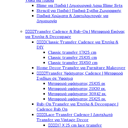
Υλικά για Παιδιά
Slime για Παιδιά | Δημιουργικά Aqua Slime Sets
Stencil για Παιδιά | Παιδικά Σχέδια Ζωγραφικής
Παιδικά Χρώματα & Δακτυλομπογιές για
Δημιουργία




Transfer Cadence & Rub-On | Μεταφορά Εικόνας
για Έπιπλα & Decoupage




Classic Transfer Cadence για Έπιπλα &
DIY
Classic transfer 17Χ25 cm
Classic transfer 25Χ35 cm
Classic transfer 35Χ50 cm
Home Decor Transfer για Furniture Makeover




Transfer Υφάσματος Cadence | Μεταφορά
Σχεδίων σε Ύφασμα
Μεταφορά υφάσματος 25Χ35 εκ
Μεταφορά υφάσματος 21Χ30 εκ.
Μεταφορά υφάσματος 30Χ42 εκ.
Μεταφορά υφάσματος 25Χ25 εκ.
Rub-On Transfer για Έπιπλα & Decoupage |
Cadence Rub On




Lace Transfer Cadence | Δαντελωτά
Transfer για Vintage Decor




17 Χ 25 cm lace transfer