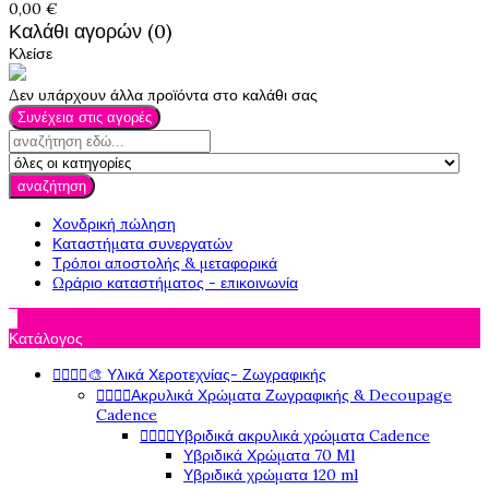
0,00 €
Καλάθι αγορών (0)
Κλείσε
Δεν υπάρχουν άλλα προϊόντα στο καλάθι σας
Συνέχεια στις αγορές
αναζήτηση
Χονδρική πώληση
Καταστήματα συνεργατών
Τρόποι αποστολής & μεταφορικά
Ωράριο καταστήματος - επικοινωνία

Κατάλογος




🎨 Υλικά Χεροτεχνίας- Ζωγραφικής




Ακρυλικά Χρώματα Ζωγραφικής & Decoupage
Cadence




Υβριδικά ακρυλικά χρώματα Cadence
Υβριδικά Χρώματα 70 Ml
Υβριδικά χρώματα 120 ml