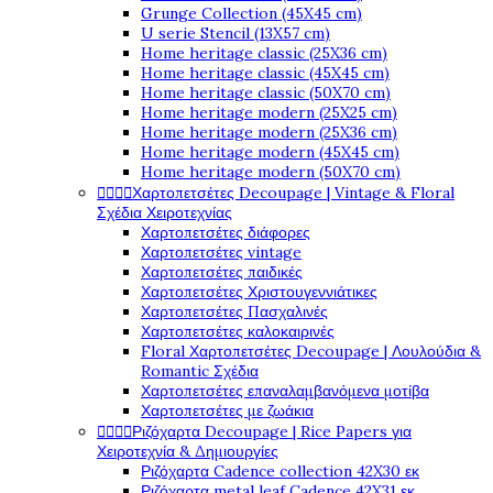
Grunge Collection (45X45 cm)
U serie Stencil (13X57 cm)
Home heritage classic (25X36 cm)
Home heritage classic (45X45 cm)
Home heritage classic (50X70 cm)
Home heritage modern (25X25 cm)
Home heritage modern (25X36 cm)
Home heritage modern (45X45 cm)
Home heritage modern (50X70 cm)




Χαρτοπετσέτες Decoupage | Vintage & Floral
Σχέδια Χειροτεχνίας
Χαρτοπετσέτες διάφορες
Χαρτοπετσέτες vintage
Χαρτοπετσέτες παιδικές
Χαρτοπετσέτες Χριστουγεννιάτικες
Χαρτοπετσέτες Πασχαλινές
Χαρτοπετσέτες καλοκαιρινές
Floral Χαρτοπετσέτες Decoupage | Λουλούδια &
Romantic Σχέδια
Χαρτοπετσέτες επαναλαμβανόμενα μοτίβα
Χαρτοπετσέτες με ζωάκια




Ριζόχαρτα Decoupage | Rice Papers για
Χειροτεχνία & Δημιουργίες
Ριζόχαρτα Cadence collection 42X30 εκ
Ριζόχαρτα metal leaf Cadence 42X31 εκ