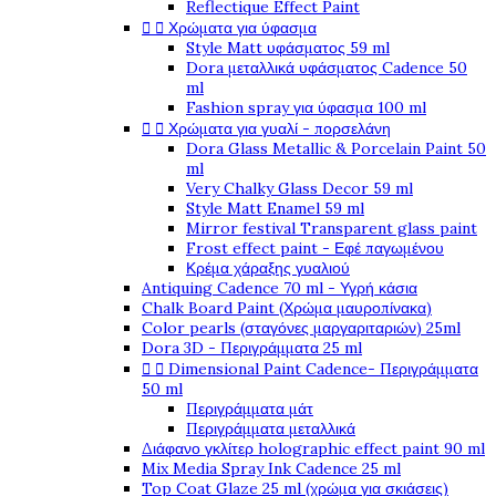
Reflectique Effect Paint


Χρώματα για ύφασμα
Style Matt υφάσματος 59 ml
Dora μεταλλικά υφάσματος Cadence 50
ml
Fashion spray για ύφασμα 100 ml


Χρώματα για γυαλί - πορσελάνη
Dora Glass Metallic & Porcelain Paint 50
ml
Very Chalky Glass Decor 59 ml
Style Matt Enamel 59 ml
Mirror festival Transparent glass paint
Frost effect paint - Εφέ παγωμένου
Κρέμα χάραξης γυαλιού
Antiquing Cadence 70 ml - Υγρή κάσια
Chalk Board Paint (Χρώμα μαυροπίνακα)
Color pearls (σταγόνες μαργαριταριών) 25ml
Dora 3D - Περιγράμματα 25 ml


Dimensional Paint Cadence- Περιγράμματα
50 ml
Περιγράμματα μάτ
Περιγράμματα μεταλλικά
Διάφανο γκλίτερ holographic effect paint 90 ml
Mix Media Spray Ink Cadence 25 ml
Top Coat Glaze 25 ml (χρώμα για σκιάσεις)