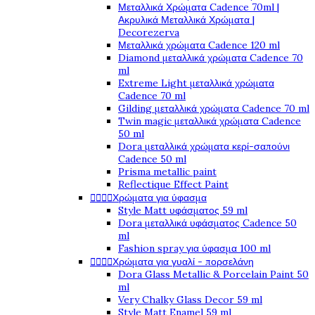
Μεταλλικά Χρώματα Cadence 70ml |
Ακρυλικά Μεταλλικά Χρώματα |
Decorezerva
Μεταλλικά χρώματα Cadence 120 ml
Diamond μεταλλικά χρώματα Cadence 70
ml
Extreme Light μεταλλικά χρώματα
Cadence 70 ml
Gilding μεταλλικά χρώματα Cadence 70 ml
Twin magic μεταλλικά χρώματα Cadence
50 ml
Dora μεταλλικά χρώματα κερί-σαπούνι
Cadence 50 ml
Prisma metallic paint
Reflectique Effect Paint




Χρώματα για ύφασμα
Style Matt υφάσματος 59 ml
Dora μεταλλικά υφάσματος Cadence 50
ml
Fashion spray για ύφασμα 100 ml




Χρώματα για γυαλί - πορσελάνη
Dora Glass Metallic & Porcelain Paint 50
ml
Very Chalky Glass Decor 59 ml
Style Matt Enamel 59 ml