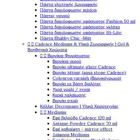
Πάστα γλυπτικής ζωγραφικής
Πάστα διαμόρφωσης mixion
Πάστες χιονιού
Πάστα διαμόρφωσης υφάσματος Fashion 50 ml
Πάστα διαμόρφωσης υφάσματος γκλίτερ
Πάστα διαμόρφωσης υφάσματος Hi-Lite
Πάστα Shabby Chic -Μάτ


Cadence Mediums & Υλικά Ζωγραφικής | Gel &
Βοηθητικά Χρώματα


Βερνίκια Φινιρίσματος
Βερνίκια νερού
Βερνίκι ultimate glaze Cadence
Βερνίκι πέτρας (aqua stone Cadence)
Colouron varnish (Βερνικόχρωμα)
Βερνίκι με βάση διαλύτες
Υγρό γυαλί / resin
Κεριά παλαίωσης
Βερνίκι σπρέι
Κόλλες Decoupage | Υλικά Χειροτεχνίας


Mediums
Εφέ βελούδο Cadence 120 ml
Antique Powder Cadence 70 ml
Εφέ καθρέφτη - mirror effect
Διάφορα Mediums