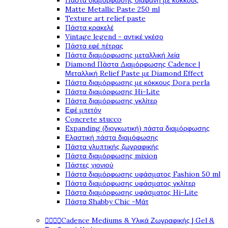
Πάστα διαμόρφωσης διάφανη με κόκκους
Matte Metallic Paste 250 ml
Texture art relief paste
Πάστα κρακελέ
Vintage legend - αντικέ γκέσο
Πάστα εφέ πέτρας
Πάστα διαμόρφωσης μεταλλική λεία
Diamond Πάστα Διαμόρφωσης Cadence |
Μεταλλική Relief Paste με Diamond Effect
Πάστα διαμόρφωσης με κόκκους Dora perla
Πάστα διαμόρφωσης Hi-Lite
Πάστα διαμόρφωσης γκλίτερ
Εφέ μπετόν
Concrete stucco
Expanding (διογκωτική) πάστα διαμόρφωσης
Ελαστική πάστα διαμόφωσης
Πάστα γλυπτικής ζωγραφικής
Πάστα διαμόρφωσης mixion
Πάστες χιονιού
Πάστα διαμόρφωσης υφάσματος Fashion 50 ml
Πάστα διαμόρφωσης υφάσματος γκλίτερ
Πάστα διαμόρφωσης υφάσματος Hi-Lite
Πάστα Shabby Chic -Μάτ




Cadence Mediums & Υλικά Ζωγραφικής | Gel &