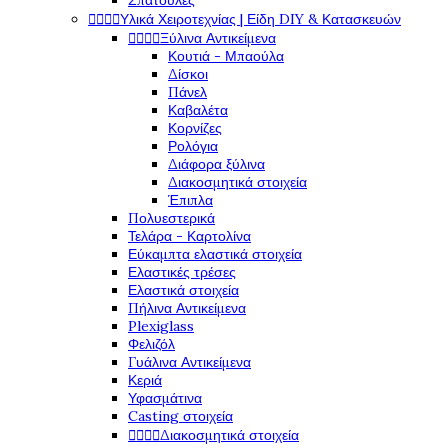
Σπάτουλες




Υλικά Χειροτεχνίας | Είδη DIY & Κατασκευών




Ξύλινα Αντικείμενα
Κουτιά - Μπαούλα
Δίσκοι
Πάνελ
Καβαλέτα
Κορνίζες
Ρολόγια
Διάφορα ξύλινα
Διακοσμητικά στοιχεία
Έπιπλα
Πολυεστερικά
Τελάρα - Καρτολίνα
Εύκαμπτα ελαστικά στοιχεία
Ελαστικές τρέσες
Ελαστικά στοιχεία
Πήλινα Αντικείμενα
Plexiglass
Φελιζόλ
Γυάλινα Αντικείμενα
Κεριά
Υφασμάτινα
Casting στοιχεία




Διακοσμητικά στοιχεία