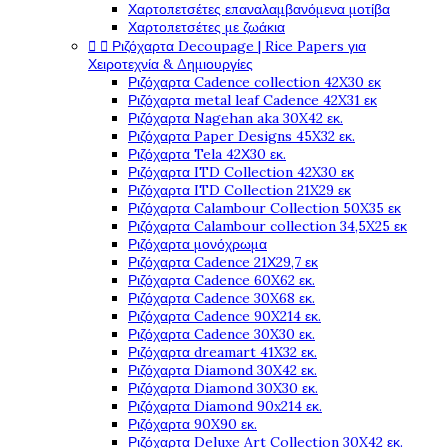
Χαρτοπετσέτες επαναλαμβανόμενα μοτίβα
Χαρτοπετσέτες με ζωάκια


Ριζόχαρτα Decoupage | Rice Papers για
Χειροτεχνία & Δημιουργίες
Ριζόχαρτα Cadence collection 42X30 εκ
Ριζόχαρτα metal leaf Cadence 42X31 εκ
Ριζόχαρτα Nagehan aka 30X42 εκ.
Ριζόχαρτα Paper Designs 45X32 εκ.
Ριζόχαρτα Tela 42Χ30 εκ.
Ριζόχαρτα ITD Collection 42X30 εκ
Ριζόχαρτα ITD Collection 21X29 εκ
Ριζόχαρτα Calambour Collection 50X35 εκ
Ριζόχαρτα Calambour collection 34,5X25 εκ
Ριζόχαρτα μονόχρωμα
Ριζόχαρτα Cadence 21Χ29,7 εκ
Ριζόχαρτα Cadence 60X62 εκ.
Ριζόχαρτα Cadence 30X68 εκ.
Ριζόχαρτα Cadence 90X214 εκ.
Ριζόχαρτα Cadence 30X30 εκ.
Ριζόχαρτα dreamart 41X32 εκ.
Ριζόχαρτα Diamond 30X42 εκ.
Ριζόχαρτα Diamond 30X30 εκ.
Ριζόχαρτα Diamond 90x214 εκ.
Ριζόχαρτα 90X90 εκ.
Ριζόχαρτα Deluxe Art Collection 30X42 εκ.