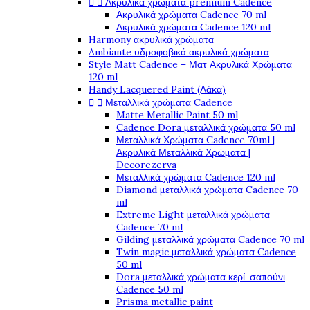


Ακρυλικά χρώματα premium Cadence
Ακρυλικά χρώματα Cadence 70 ml
Ακρυλικά χρώματα Cadence 120 ml
Harmony ακρυλικά χρώματα
Ambiante υδροφοβικά ακρυλικά χρώματα
Style Matt Cadence – Ματ Ακρυλικά Χρώματα
120 ml
Handy Lacquered Paint (Λάκα)


Μεταλλικά χρώματα Cadence
Matte Metallic Paint 50 ml
Cadence Dora μεταλλικά χρώματα 50 ml
Μεταλλικά Χρώματα Cadence 70ml |
Ακρυλικά Μεταλλικά Χρώματα |
Decorezerva
Μεταλλικά χρώματα Cadence 120 ml
Diamond μεταλλικά χρώματα Cadence 70
ml
Extreme Light μεταλλικά χρώματα
Cadence 70 ml
Gilding μεταλλικά χρώματα Cadence 70 ml
Twin magic μεταλλικά χρώματα Cadence
50 ml
Dora μεταλλικά χρώματα κερί-σαπούνι
Cadence 50 ml
Prisma metallic paint