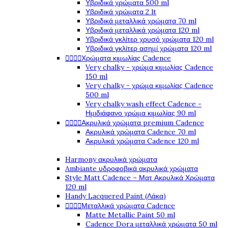
Υβριδικά χρώματα 500 ml
Υβριδικά χρώματα 2 lt
Υβριδικά μεταλλικά χρώματα 70 ml
Υβριδικά μεταλλικά χρώματα 120 ml
Υβριδικά γκλίτερ χρυσό χρώματα 120 ml
Υβριδικά γκλίτερ ασημί χρώματα 120 ml




Χρώματα κιμωλίας Cadence
Very chalky - χρώμα κιμωλίας Cadence
150 ml
Very chalky - χρώμα κιμωλίας Cadence
500 ml
Very chalky wash effect Cadence -
Ημιδιάφανο χρώμα κιμωλίας 90 ml




Ακρυλικά χρώματα premium Cadence
Ακρυλικά χρώματα Cadence 70 ml
Ακρυλικά χρώματα Cadence 120 ml
Harmony ακρυλικά χρώματα
Ambiante υδροφοβικά ακρυλικά χρώματα
Style Matt Cadence – Ματ Ακρυλικά Χρώματα
120 ml
Handy Lacquered Paint (Λάκα)




Μεταλλικά χρώματα Cadence
Matte Metallic Paint 50 ml
Cadence Dora μεταλλικά χρώματα 50 ml