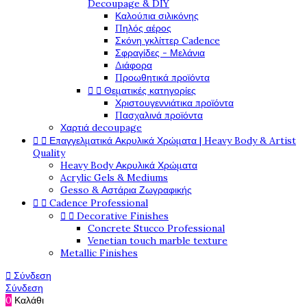
Decoupage & DIY
Καλούπια σιλικόνης
Πηλός αέρος
Σκόνη γκλίττερ Cadence
Σφραγίδες - Μελάνια
Διάφορα
Προωθητικά προϊόντα


Θεματικές κατηγορίες
Χριστουγεννιάτικα προϊόντα
Πασχαλινά προϊόντα
Χαρτιά decoupage


Επαγγελματικά Ακρυλικά Χρώματα | Heavy Body & Artist
Quality
Heavy Body Ακρυλικά Χρώματα
Acrylic Gels & Mediums
Gesso & Αστάρια Ζωγραφικής


Cadence Professional


Decorative Finishes
Concrete Stucco Professional
Venetian touch marble texture
Metallic Finishes

Σύνδεση
Σύνδεση
0
Καλάθι