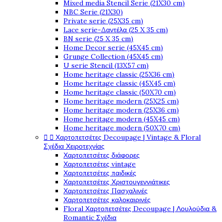
Mixed media Stencil Serie (21X30 cm)
NBC Serie (21X30)
Private serie (25X35 cm)
Lace serie-Δαντέλα (25 X 35 cm)
BN serie (25 X 35 cm)
Home Decor serie (45X45 cm)
Grunge Collection (45X45 cm)
U serie Stencil (13X57 cm)
Home heritage classic (25X36 cm)
Home heritage classic (45X45 cm)
Home heritage classic (50X70 cm)
Home heritage modern (25X25 cm)
Home heritage modern (25X36 cm)
Home heritage modern (45X45 cm)
Home heritage modern (50X70 cm)


Χαρτοπετσέτες Decoupage | Vintage & Floral
Σχέδια Χειροτεχνίας
Χαρτοπετσέτες διάφορες
Χαρτοπετσέτες vintage
Χαρτοπετσέτες παιδικές
Χαρτοπετσέτες Χριστουγεννιάτικες
Χαρτοπετσέτες Πασχαλινές
Χαρτοπετσέτες καλοκαιρινές
Floral Χαρτοπετσέτες Decoupage | Λουλούδια &
Romantic Σχέδια