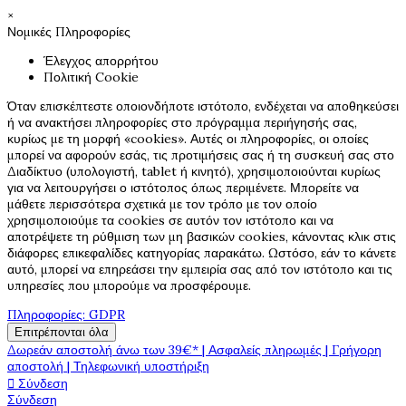
×
Νομικές Πληροφορίες
Έλεγχος απορρήτου
Πολιτική Cookie
Όταν επισκέπτεστε οποιονδήποτε ιστότοπο, ενδέχεται να αποθηκεύσει
ή να ανακτήσει πληροφορίες στο πρόγραμμα περιήγησής σας,
κυρίως με τη μορφή «cookies». Αυτές οι πληροφορίες, οι οποίες
μπορεί να αφορούν εσάς, τις προτιμήσεις σας ή τη συσκευή σας στο
Διαδίκτυο (υπολογιστή, tablet ή κινητό), χρησιμοποιούνται κυρίως
για να λειτουργήσει ο ιστότοπος όπως περιμένετε. Μπορείτε να
μάθετε περισσότερα σχετικά με τον τρόπο με τον οποίο
χρησιμοποιούμε τα cookies σε αυτόν τον ιστότοπο και να
αποτρέψετε τη ρύθμιση των μη βασικών cookies, κάνοντας κλικ στις
διάφορες επικεφαλίδες κατηγορίας παρακάτω. Ωστόσο, εάν το κάνετε
αυτό, μπορεί να επηρεάσει την εμπειρία σας από τον ιστότοπο και τις
υπηρεσίες που μπορούμε να προσφέρουμε.
Πληροφορίες: GDPR
Επιτρέπονται όλα
Δωρεάν αποστολή άνω των 39€* | Ασφαλείς πληρωμές | Γρήγορη
αποστολή | Τηλεφωνική υποστήριξη

Σύνδεση
Σύνδεση