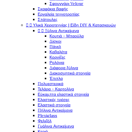
Σφουγγάρι Velour
Σκαφάκια βαφής
Εργαλεία τεχνοτροπίας
Σπάτουλες


Υλικά Χειροτεχνίας | Είδη DIY & Κατασκευών


Ξύλινα Αντικείμενα
Κουτιά - Μπαούλα
Δίσκοι
Πάνελ
Καβαλέτα
Κορνίζες
Ρολόγια
Διάφορα ξύλινα
Διακοσμητικά στοιχεία
Έπιπλα
Πολυεστερικά
Τελάρα - Καρτολίνα
Εύκαμπτα ελαστικά στοιχεία
Ελαστικές τρέσες
Ελαστικά στοιχεία
Πήλινα Αντικείμενα
Plexiglass
Φελιζόλ
Γυάλινα Αντικείμενα
Κεριά