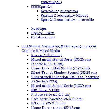
πατίνα νερού)




Κρακελέ
Κρακελέ 1ος συστατικού
Κρακελέ 2 συστατικών διάφανο
Κρακελέ 2 συστατικών - crocodile
Χρύσωμα
Πρίμερ - Γκέσο
Createx series




Stencil Ζωγραφικής & Decoupage | Στένσιλ
Cadence & Mixed Media
K serie (6 X 20 cm)
Mixed media stencil Serie (10X25 cm)
D serie (15 X 20 cm)
Home Decor Midi Stencil (25x25 cm)
Siluet Trendy Shadow Stencil (25X25 cm)
Tiles stencil collection 30X30 εκ. (πλακάκια)
AS Serie (21X30)
Mixed media Stencil Serie (21X30 cm)
NBC Serie (21X30)
Private serie (25X35 cm)
Lace serie-Δαντέλα (25 X 35 cm)
BN serie (25 X 35 cm)
Home Decor serie (45X45 cm)