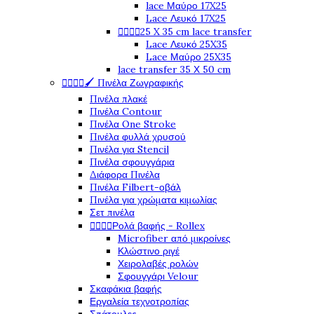
lace Μαύρο 17X25
Lace Λευκό 17X25




25 X 35 cm lace transfer
Lace Λευκό 25X35
Lace Μαύρο 25X35
lace transfer 35 Χ 50 cm




🖌️ Πινέλα Ζωγραφικής
Πινέλα πλακέ
Πινέλα Contour
Πινέλα One Stroke
Πινέλα φυλλά χρυσού
Πινέλα για Stencil
Πινέλα σφουγγάρια
Διάφορα Πινέλα
Πινέλα Filbert-οβάλ
Πινέλα για χρώματα κιμωλίας
Σετ πινέλα




Ρολά βαφής - Rollex
Microfiber από μικροίνες
Κλώστινο ριγέ
Χειρολαβές ρολών
Σφουγγάρι Velour
Σκαφάκια βαφής
Εργαλεία τεχνοτροπίας