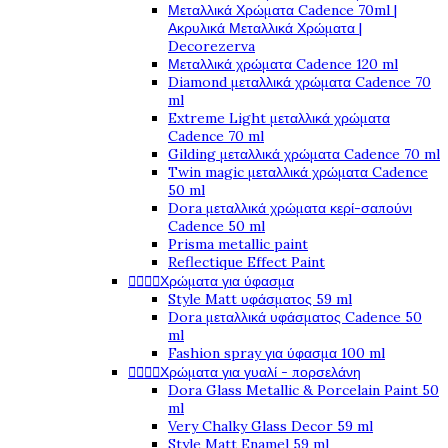
Μεταλλικά Χρώματα Cadence 70ml |
Ακρυλικά Μεταλλικά Χρώματα |
Decorezerva
Μεταλλικά χρώματα Cadence 120 ml
Diamond μεταλλικά χρώματα Cadence 70
ml
Extreme Light μεταλλικά χρώματα
Cadence 70 ml
Gilding μεταλλικά χρώματα Cadence 70 ml
Twin magic μεταλλικά χρώματα Cadence
50 ml
Dora μεταλλικά χρώματα κερί-σαπούνι
Cadence 50 ml
Prisma metallic paint
Reflectique Effect Paint




Χρώματα για ύφασμα
Style Matt υφάσματος 59 ml
Dora μεταλλικά υφάσματος Cadence 50
ml
Fashion spray για ύφασμα 100 ml




Χρώματα για γυαλί - πορσελάνη
Dora Glass Metallic & Porcelain Paint 50
ml
Very Chalky Glass Decor 59 ml
Style Matt Enamel 59 ml