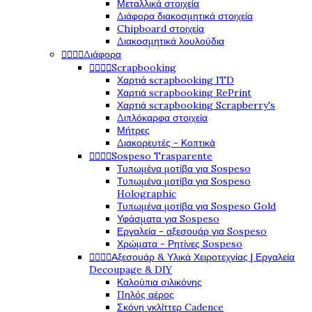
Μεταλλικά στοιχεία
Διάφορα διακοσμητικά στοιχεία
Chipboard στοιχεία
Διακοσμητικά λουλούδια




Διάφορα




Scrapbooking
Χαρτιά scrapbooking ITD
Χαρτιά scrapbooking RePrint
Χαρτιά scrapbooking Scrapberry's
Διπλόκαρφα στοιχεία
Μήτρες
Διακορευτές - Κοπτικά




Sospeso Trasparente
Τυπωμένα μοτίβα για Sospeso
Τυπωμένα μοτίβα για Sospeso
Holographic
Τυπωμένα μοτίβα για Sospeso Gold
Υφάσματα για Sospeso
Εργαλεία - αξεσουάρ για Sospeso
Χρώματα - Ρητίνες Sospeso




Αξεσουάρ & Υλικά Χειροτεχνίας | Εργαλεία
Decoupage & DIY
Καλούπια σιλικόνης
Πηλός αέρος
Σκόνη γκλίττερ Cadence