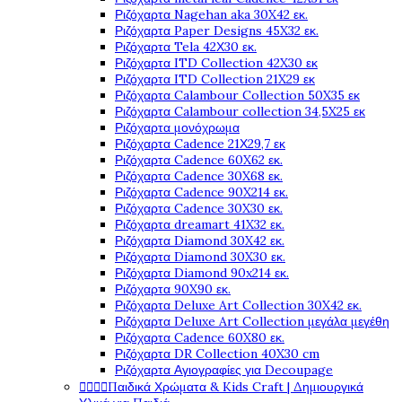
Ριζόχαρτα Nagehan aka 30X42 εκ.
Ριζόχαρτα Paper Designs 45X32 εκ.
Ριζόχαρτα Tela 42Χ30 εκ.
Ριζόχαρτα ITD Collection 42X30 εκ
Ριζόχαρτα ITD Collection 21X29 εκ
Ριζόχαρτα Calambour Collection 50X35 εκ
Ριζόχαρτα Calambour collection 34,5X25 εκ
Ριζόχαρτα μονόχρωμα
Ριζόχαρτα Cadence 21Χ29,7 εκ
Ριζόχαρτα Cadence 60X62 εκ.
Ριζόχαρτα Cadence 30X68 εκ.
Ριζόχαρτα Cadence 90X214 εκ.
Ριζόχαρτα Cadence 30X30 εκ.
Ριζόχαρτα dreamart 41X32 εκ.
Ριζόχαρτα Diamond 30X42 εκ.
Ριζόχαρτα Diamond 30X30 εκ.
Ριζόχαρτα Diamond 90x214 εκ.
Ριζόχαρτα 90X90 εκ.
Ριζόχαρτα Deluxe Art Collection 30X42 εκ.
Ριζόχαρτα Deluxe Art Collection μεγάλα μεγέθη
Ριζόχαρτα Cadence 60X80 εκ.
Ριζόχαρτα DR Collection 40X30 cm
Ριζόχαρτα Αγιογραφίες για Decoupage




Παιδικά Χρώματα & Kids Craft | Δημιουργικά