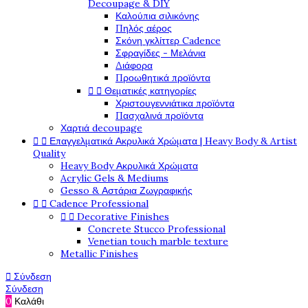
Decoupage & DIY
Καλούπια σιλικόνης
Πηλός αέρος
Σκόνη γκλίττερ Cadence
Σφραγίδες - Μελάνια
Διάφορα
Προωθητικά προϊόντα


Θεματικές κατηγορίες
Χριστουγεννιάτικα προϊόντα
Πασχαλινά προϊόντα
Χαρτιά decoupage


Επαγγελματικά Ακρυλικά Χρώματα | Heavy Body & Artist
Quality
Heavy Body Ακρυλικά Χρώματα
Acrylic Gels & Mediums
Gesso & Αστάρια Ζωγραφικής


Cadence Professional


Decorative Finishes
Concrete Stucco Professional
Venetian touch marble texture
Metallic Finishes

Σύνδεση
Σύνδεση
0
Καλάθι