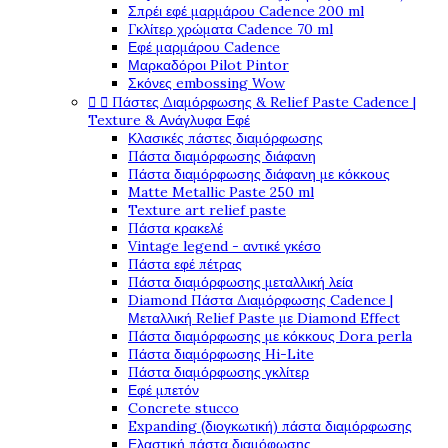
Σπρέι εφέ μαρμάρου Cadence 200 ml
Γκλίτερ χρώματα Cadence 70 ml
Εφέ μαρμάρου Cadence
Μαρκαδόροι Pilot Pintor
Σκόνες embossing Wow


Πάστες Διαμόρφωσης & Relief Paste Cadence |
Texture & Ανάγλυφα Εφέ
Κλασικές πάστες διαμόρφωσης
Πάστα διαμόρφωσης διάφανη
Πάστα διαμόρφωσης διάφανη με κόκκους
Matte Metallic Paste 250 ml
Texture art relief paste
Πάστα κρακελέ
Vintage legend - αντικέ γκέσο
Πάστα εφέ πέτρας
Πάστα διαμόρφωσης μεταλλική λεία
Diamond Πάστα Διαμόρφωσης Cadence |
Μεταλλική Relief Paste με Diamond Effect
Πάστα διαμόρφωσης με κόκκους Dora perla
Πάστα διαμόρφωσης Hi-Lite
Πάστα διαμόρφωσης γκλίτερ
Εφέ μπετόν
Concrete stucco
Expanding (διογκωτική) πάστα διαμόρφωσης
Ελαστική πάστα διαμόφωσης