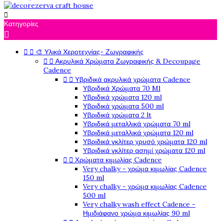

Κατηγορίες



🎨 Υλικά Χεροτεχνίας- Ζωγραφικής


Ακρυλικά Χρώματα Ζωγραφικής & Decoupage
Cadence


Υβριδικά ακρυλικά χρώματα Cadence
Υβριδικά Χρώματα 70 Ml
Υβριδικά χρώματα 120 ml
Υβριδικά χρώματα 500 ml
Υβριδικά χρώματα 2 lt
Υβριδικά μεταλλικά χρώματα 70 ml
Υβριδικά μεταλλικά χρώματα 120 ml
Υβριδικά γκλίτερ χρυσό χρώματα 120 ml
Υβριδικά γκλίτερ ασημί χρώματα 120 ml


Χρώματα κιμωλίας Cadence
Very chalky - χρώμα κιμωλίας Cadence
150 ml
Very chalky - χρώμα κιμωλίας Cadence
500 ml
Very chalky wash effect Cadence -
Ημιδιάφανο χρώμα κιμωλίας 90 ml