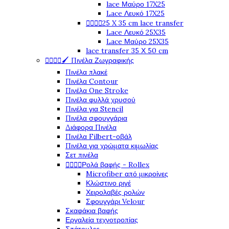
lace Μαύρο 17X25
Lace Λευκό 17X25




25 X 35 cm lace transfer
Lace Λευκό 25X35
Lace Μαύρο 25X35
lace transfer 35 Χ 50 cm




🖌️ Πινέλα Ζωγραφικής
Πινέλα πλακέ
Πινέλα Contour
Πινέλα One Stroke
Πινέλα φυλλά χρυσού
Πινέλα για Stencil
Πινέλα σφουγγάρια
Διάφορα Πινέλα
Πινέλα Filbert-οβάλ
Πινέλα για χρώματα κιμωλίας
Σετ πινέλα




Ρολά βαφής - Rollex
Microfiber από μικροίνες
Κλώστινο ριγέ
Χειρολαβές ρολών
Σφουγγάρι Velour
Σκαφάκια βαφής
Εργαλεία τεχνοτροπίας