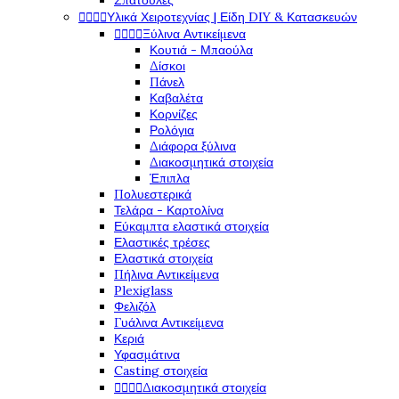
Σπάτουλες




Υλικά Χειροτεχνίας | Είδη DIY & Κατασκευών




Ξύλινα Αντικείμενα
Κουτιά - Μπαούλα
Δίσκοι
Πάνελ
Καβαλέτα
Κορνίζες
Ρολόγια
Διάφορα ξύλινα
Διακοσμητικά στοιχεία
Έπιπλα
Πολυεστερικά
Τελάρα - Καρτολίνα
Εύκαμπτα ελαστικά στοιχεία
Ελαστικές τρέσες
Ελαστικά στοιχεία
Πήλινα Αντικείμενα
Plexiglass
Φελιζόλ
Γυάλινα Αντικείμενα
Κεριά
Υφασμάτινα
Casting στοιχεία




Διακοσμητικά στοιχεία