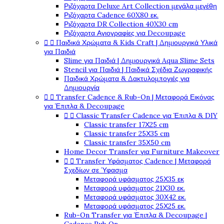
Ριζόχαρτα Deluxe Art Collection μεγάλα μεγέθη
Ριζόχαρτα Cadence 60X80 εκ.
Ριζόχαρτα DR Collection 40X30 cm
Ριζόχαρτα Αγιογραφίες για Decoupage


Παιδικά Χρώματα & Kids Craft | Δημιουργικά Υλικά
για Παιδιά
Slime για Παιδιά | Δημιουργικά Aqua Slime Sets
Stencil για Παιδιά | Παιδικά Σχέδια Ζωγραφικής
Παιδικά Χρώματα & Δακτυλομπογιές για
Δημιουργία


Transfer Cadence & Rub-On | Μεταφορά Εικόνας
για Έπιπλα & Decoupage


Classic Transfer Cadence για Έπιπλα & DIY
Classic transfer 17Χ25 cm
Classic transfer 25Χ35 cm
Classic transfer 35Χ50 cm
Home Decor Transfer για Furniture Makeover


Transfer Υφάσματος Cadence | Μεταφορά
Σχεδίων σε Ύφασμα
Μεταφορά υφάσματος 25Χ35 εκ
Μεταφορά υφάσματος 21Χ30 εκ.
Μεταφορά υφάσματος 30Χ42 εκ.
Μεταφορά υφάσματος 25Χ25 εκ.
Rub-On Transfer για Έπιπλα & Decoupage |