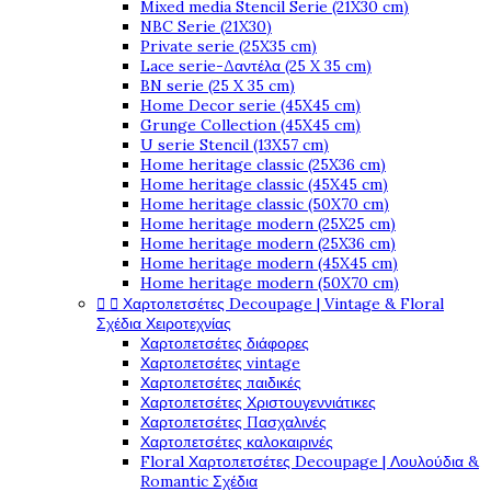
Mixed media Stencil Serie (21X30 cm)
NBC Serie (21X30)
Private serie (25X35 cm)
Lace serie-Δαντέλα (25 X 35 cm)
BN serie (25 X 35 cm)
Home Decor serie (45X45 cm)
Grunge Collection (45X45 cm)
U serie Stencil (13X57 cm)
Home heritage classic (25X36 cm)
Home heritage classic (45X45 cm)
Home heritage classic (50X70 cm)
Home heritage modern (25X25 cm)
Home heritage modern (25X36 cm)
Home heritage modern (45X45 cm)
Home heritage modern (50X70 cm)


Χαρτοπετσέτες Decoupage | Vintage & Floral
Σχέδια Χειροτεχνίας
Χαρτοπετσέτες διάφορες
Χαρτοπετσέτες vintage
Χαρτοπετσέτες παιδικές
Χαρτοπετσέτες Χριστουγεννιάτικες
Χαρτοπετσέτες Πασχαλινές
Χαρτοπετσέτες καλοκαιρινές
Floral Χαρτοπετσέτες Decoupage | Λουλούδια &
Romantic Σχέδια