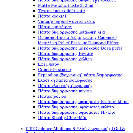
Πάστα διαμόρφωσης διάφανη με κόκκους
Matte Metallic Paste 250 ml
Texture art relief paste
Πάστα κρακελέ
Vintage legend - αντικέ γκέσο
Πάστα εφέ πέτρας
Πάστα διαμόρφωσης μεταλλική λεία
Diamond Πάστα Διαμόρφωσης Cadence |
Μεταλλική Relief Paste με Diamond Effect
Πάστα διαμόρφωσης με κόκκους Dora perla
Πάστα διαμόρφωσης Hi-Lite
Πάστα διαμόρφωσης γκλίτερ
Εφέ μπετόν
Concrete stucco
Expanding (διογκωτική) πάστα διαμόρφωσης
Ελαστική πάστα διαμόφωσης
Πάστα γλυπτικής ζωγραφικής
Πάστα διαμόρφωσης mixion
Πάστες χιονιού
Πάστα διαμόρφωσης υφάσματος Fashion 50 ml
Πάστα διαμόρφωσης υφάσματος γκλίτερ
Πάστα διαμόρφωσης υφάσματος Hi-Lite
Πάστα Shabby Chic -Μάτ




Cadence Mediums & Υλικά Ζωγραφικής | Gel &