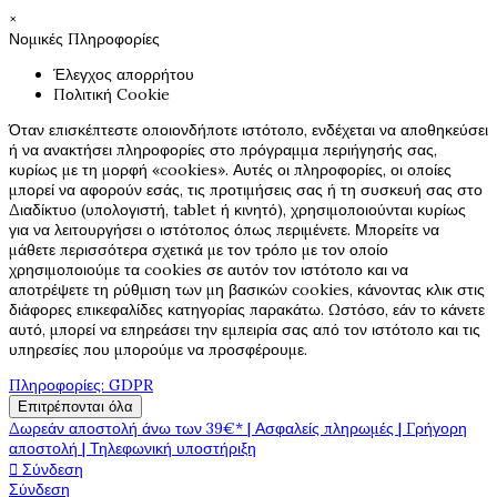
×
Νομικές Πληροφορίες
Έλεγχος απορρήτου
Πολιτική Cookie
Όταν επισκέπτεστε οποιονδήποτε ιστότοπο, ενδέχεται να αποθηκεύσει
ή να ανακτήσει πληροφορίες στο πρόγραμμα περιήγησής σας,
κυρίως με τη μορφή «cookies». Αυτές οι πληροφορίες, οι οποίες
μπορεί να αφορούν εσάς, τις προτιμήσεις σας ή τη συσκευή σας στο
Διαδίκτυο (υπολογιστή, tablet ή κινητό), χρησιμοποιούνται κυρίως
για να λειτουργήσει ο ιστότοπος όπως περιμένετε. Μπορείτε να
μάθετε περισσότερα σχετικά με τον τρόπο με τον οποίο
χρησιμοποιούμε τα cookies σε αυτόν τον ιστότοπο και να
αποτρέψετε τη ρύθμιση των μη βασικών cookies, κάνοντας κλικ στις
διάφορες επικεφαλίδες κατηγορίας παρακάτω. Ωστόσο, εάν το κάνετε
αυτό, μπορεί να επηρεάσει την εμπειρία σας από τον ιστότοπο και τις
υπηρεσίες που μπορούμε να προσφέρουμε.
Πληροφορίες: GDPR
Επιτρέπονται όλα
Δωρεάν αποστολή άνω των 39€* | Ασφαλείς πληρωμές | Γρήγορη
αποστολή | Τηλεφωνική υποστήριξη

Σύνδεση
Σύνδεση