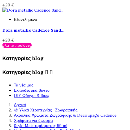
4,20 €
Εξαντλημένο
Dora metallic Cadence Sand...
4,20 €
όλα τα προϊόντα
Κατηγορίες blog
Κατηγορίες blog


Τα νέα μας
Εκπαιδευτικά βίντεο
DIY Οδηγοί & Ιδέες
Αρχική
🎨 Υλικά Χεροτεχνίας- Ζωγραφικής
Ακρυλικά Χρώματα Ζωγραφικής & Decoupage Cadence
Χρώματα για ύφασμα
Style Matt υφάσματος 59 ml