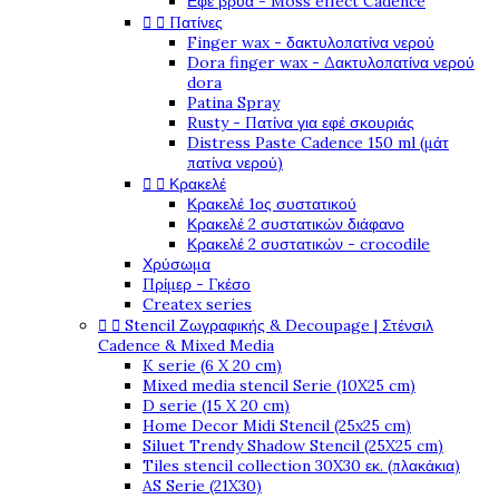
Εφέ βρύα - Moss effect Cadence


Πατίνες
Finger wax - δακτυλοπατίνα νερού
Dora finger wax - Δακτυλοπατίνα νερού
dora
Patina Spray
Rusty - Πατίνα για εφέ σκουριάς
Distress Paste Cadence 150 ml (μάτ
πατίνα νερού)


Κρακελέ
Κρακελέ 1ος συστατικού
Κρακελέ 2 συστατικών διάφανο
Κρακελέ 2 συστατικών - crocodile
Χρύσωμα
Πρίμερ - Γκέσο
Createx series


Stencil Ζωγραφικής & Decoupage | Στένσιλ
Cadence & Mixed Media
K serie (6 X 20 cm)
Mixed media stencil Serie (10X25 cm)
D serie (15 X 20 cm)
Home Decor Midi Stencil (25x25 cm)
Siluet Trendy Shadow Stencil (25X25 cm)
Tiles stencil collection 30X30 εκ. (πλακάκια)
AS Serie (21X30)