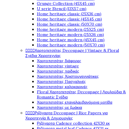
Grunge Collection (45X45 cm)
U serie Stencil (13X57 cm)
Home heritage classic (25X36 cm)
Home heritage classic (45X45 cm)
Home heritage classic (50X70 cm)
Home heritage modern (25X25 cm)
Home heritage modern (25X36 cm)
Home heritage modern (45X45 cm)
Home heritage modern (50X70 cm)




Χαρτοπετσέτες Decoupage | Vintage & Floral
Σχέδια Χειροτεχνίας
Χαρτοπετσέτες διάφορες
Χαρτοπετσέτες vintage
Χαρτοπετσέτες παιδικές
Χαρτοπετσέτες Χριστουγεννιάτικες
Χαρτοπετσέτες Πασχαλινές
Χαρτοπετσέτες καλοκαιρινές
Floral Χαρτοπετσέτες Decoupage | Λουλούδια &
Romantic Σχέδια
Χαρτοπετσέτες επαναλαμβανόμενα μοτίβα
Χαρτοπετσέτες με ζωάκια




Ριζόχαρτα Decoupage | Rice Papers για
Χειροτεχνία & Δημιουργίες
Ριζόχαρτα Cadence collection 42X30 εκ
Ριζόχαρτα metal leaf Cadence 42X31 εκ