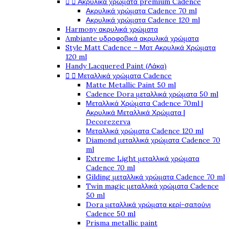


Ακρυλικά χρώματα premium Cadence
Ακρυλικά χρώματα Cadence 70 ml
Ακρυλικά χρώματα Cadence 120 ml
Harmony ακρυλικά χρώματα
Ambiante υδροφοβικά ακρυλικά χρώματα
Style Matt Cadence – Ματ Ακρυλικά Χρώματα
120 ml
Handy Lacquered Paint (Λάκα)


Μεταλλικά χρώματα Cadence
Matte Metallic Paint 50 ml
Cadence Dora μεταλλικά χρώματα 50 ml
Μεταλλικά Χρώματα Cadence 70ml |
Ακρυλικά Μεταλλικά Χρώματα |
Decorezerva
Μεταλλικά χρώματα Cadence 120 ml
Diamond μεταλλικά χρώματα Cadence 70
ml
Extreme Light μεταλλικά χρώματα
Cadence 70 ml
Gilding μεταλλικά χρώματα Cadence 70 ml
Twin magic μεταλλικά χρώματα Cadence
50 ml
Dora μεταλλικά χρώματα κερί-σαπούνι
Cadence 50 ml
Prisma metallic paint