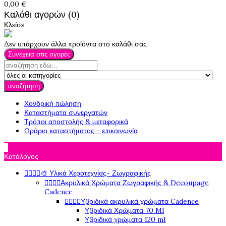
0,00 €
Καλάθι αγορών (0)
Κλείσε
Δεν υπάρχουν άλλα προϊόντα στο καλάθι σας
Συνέχεια στις αγορές
αναζήτηση
Χονδρική πώληση
Καταστήματα συνεργατών
Τρόποι αποστολής & μεταφορικά
Ωράριο καταστήματος - επικοινωνία

Κατάλογος




🎨 Υλικά Χεροτεχνίας- Ζωγραφικής




Ακρυλικά Χρώματα Ζωγραφικής & Decoupage
Cadence




Υβριδικά ακρυλικά χρώματα Cadence
Υβριδικά Χρώματα 70 Ml
Υβριδικά χρώματα 120 ml