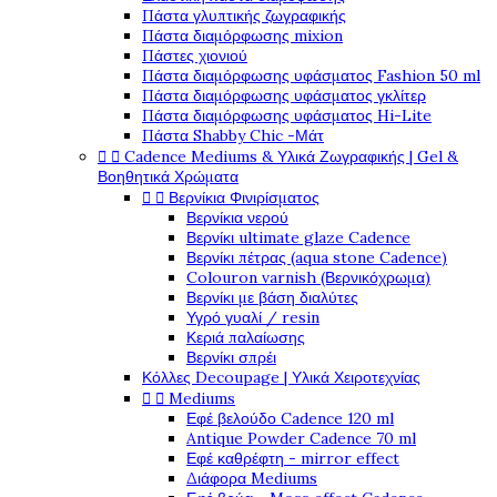
Πάστα γλυπτικής ζωγραφικής
Πάστα διαμόρφωσης mixion
Πάστες χιονιού
Πάστα διαμόρφωσης υφάσματος Fashion 50 ml
Πάστα διαμόρφωσης υφάσματος γκλίτερ
Πάστα διαμόρφωσης υφάσματος Hi-Lite
Πάστα Shabby Chic -Μάτ


Cadence Mediums & Υλικά Ζωγραφικής | Gel &
Βοηθητικά Χρώματα


Βερνίκια Φινιρίσματος
Βερνίκια νερού
Βερνίκι ultimate glaze Cadence
Βερνίκι πέτρας (aqua stone Cadence)
Colouron varnish (Βερνικόχρωμα)
Βερνίκι με βάση διαλύτες
Υγρό γυαλί / resin
Κεριά παλαίωσης
Βερνίκι σπρέι
Κόλλες Decoupage | Υλικά Χειροτεχνίας


Mediums
Εφέ βελούδο Cadence 120 ml
Antique Powder Cadence 70 ml
Εφέ καθρέφτη - mirror effect
Διάφορα Mediums