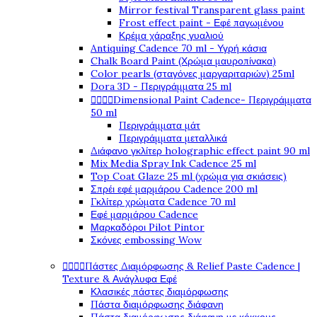
Mirror festival Transparent glass paint
Frost effect paint - Εφέ παγωμένου
Κρέμα χάραξης γυαλιού
Antiquing Cadence 70 ml - Υγρή κάσια
Chalk Board Paint (Χρώμα μαυροπίνακα)
Color pearls (σταγόνες μαργαριταριών) 25ml
Dora 3D - Περιγράμματα 25 ml




Dimensional Paint Cadence- Περιγράμματα
50 ml
Περιγράμματα μάτ
Περιγράμματα μεταλλικά
Διάφανο γκλίτερ holographic effect paint 90 ml
Mix Media Spray Ink Cadence 25 ml
Top Coat Glaze 25 ml (χρώμα για σκιάσεις)
Σπρέι εφέ μαρμάρου Cadence 200 ml
Γκλίτερ χρώματα Cadence 70 ml
Εφέ μαρμάρου Cadence
Μαρκαδόροι Pilot Pintor
Σκόνες embossing Wow




Πάστες Διαμόρφωσης & Relief Paste Cadence |
Texture & Ανάγλυφα Εφέ
Κλασικές πάστες διαμόρφωσης
Πάστα διαμόρφωσης διάφανη