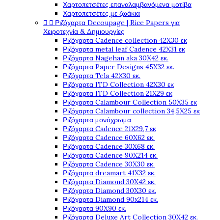
Χαρτοπετσέτες επαναλαμβανόμενα μοτίβα
Χαρτοπετσέτες με ζωάκια


Ριζόχαρτα Decoupage | Rice Papers για
Χειροτεχνία & Δημιουργίες
Ριζόχαρτα Cadence collection 42X30 εκ
Ριζόχαρτα metal leaf Cadence 42X31 εκ
Ριζόχαρτα Nagehan aka 30X42 εκ.
Ριζόχαρτα Paper Designs 45X32 εκ.
Ριζόχαρτα Tela 42Χ30 εκ.
Ριζόχαρτα ITD Collection 42X30 εκ
Ριζόχαρτα ITD Collection 21X29 εκ
Ριζόχαρτα Calambour Collection 50X35 εκ
Ριζόχαρτα Calambour collection 34,5X25 εκ
Ριζόχαρτα μονόχρωμα
Ριζόχαρτα Cadence 21Χ29,7 εκ
Ριζόχαρτα Cadence 60X62 εκ.
Ριζόχαρτα Cadence 30X68 εκ.
Ριζόχαρτα Cadence 90X214 εκ.
Ριζόχαρτα Cadence 30X30 εκ.
Ριζόχαρτα dreamart 41X32 εκ.
Ριζόχαρτα Diamond 30X42 εκ.
Ριζόχαρτα Diamond 30X30 εκ.
Ριζόχαρτα Diamond 90x214 εκ.
Ριζόχαρτα 90X90 εκ.
Ριζόχαρτα Deluxe Art Collection 30X42 εκ.