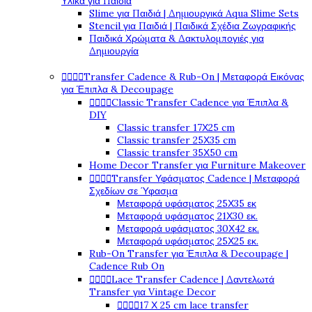
Υλικά για Παιδιά
Slime για Παιδιά | Δημιουργικά Aqua Slime Sets
Stencil για Παιδιά | Παιδικά Σχέδια Ζωγραφικής
Παιδικά Χρώματα & Δακτυλομπογιές για
Δημιουργία




Transfer Cadence & Rub-On | Μεταφορά Εικόνας
για Έπιπλα & Decoupage




Classic Transfer Cadence για Έπιπλα &
DIY
Classic transfer 17Χ25 cm
Classic transfer 25Χ35 cm
Classic transfer 35Χ50 cm
Home Decor Transfer για Furniture Makeover




Transfer Υφάσματος Cadence | Μεταφορά
Σχεδίων σε Ύφασμα
Μεταφορά υφάσματος 25Χ35 εκ
Μεταφορά υφάσματος 21Χ30 εκ.
Μεταφορά υφάσματος 30Χ42 εκ.
Μεταφορά υφάσματος 25Χ25 εκ.
Rub-On Transfer για Έπιπλα & Decoupage |
Cadence Rub On




Lace Transfer Cadence | Δαντελωτά
Transfer για Vintage Decor




17 Χ 25 cm lace transfer