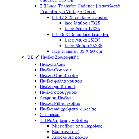
Cadence Rub On


Lace Transfer Cadence | Δαντελωτά
Transfer για Vintage Decor


17 Χ 25 cm lace transfer
lace Μαύρο 17X25
Lace Λευκό 17X25


25 X 35 cm lace transfer
Lace Λευκό 25X35
Lace Μαύρο 25X35
lace transfer 35 Χ 50 cm


🖌️ Πινέλα Ζωγραφικής
Πινέλα πλακέ
Πινέλα Contour
Πινέλα One Stroke
Πινέλα φυλλά χρυσού
Πινέλα για Stencil
Πινέλα σφουγγάρια
Διάφορα Πινέλα
Πινέλα Filbert-οβάλ
Πινέλα για χρώματα κιμωλίας
Σετ πινέλα


Ρολά βαφής - Rollex
Microfiber από μικροίνες
Κλώστινο ριγέ
Χειρολαβές ρολών