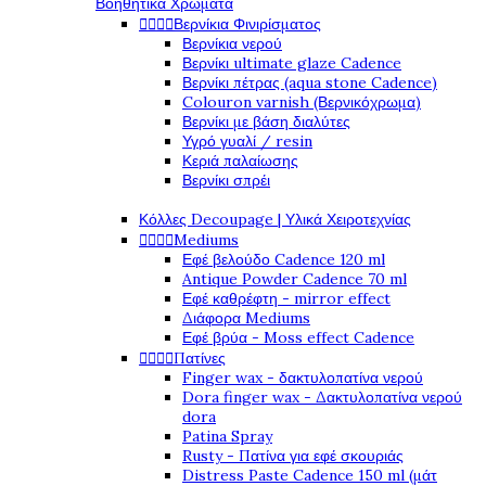
Βοηθητικά Χρώματα




Βερνίκια Φινιρίσματος
Βερνίκια νερού
Βερνίκι ultimate glaze Cadence
Βερνίκι πέτρας (aqua stone Cadence)
Colouron varnish (Βερνικόχρωμα)
Βερνίκι με βάση διαλύτες
Υγρό γυαλί / resin
Κεριά παλαίωσης
Βερνίκι σπρέι
Κόλλες Decoupage | Υλικά Χειροτεχνίας




Mediums
Εφέ βελούδο Cadence 120 ml
Antique Powder Cadence 70 ml
Εφέ καθρέφτη - mirror effect
Διάφορα Mediums
Εφέ βρύα - Moss effect Cadence




Πατίνες
Finger wax - δακτυλοπατίνα νερού
Dora finger wax - Δακτυλοπατίνα νερού
dora
Patina Spray
Rusty - Πατίνα για εφέ σκουριάς
Distress Paste Cadence 150 ml (μάτ