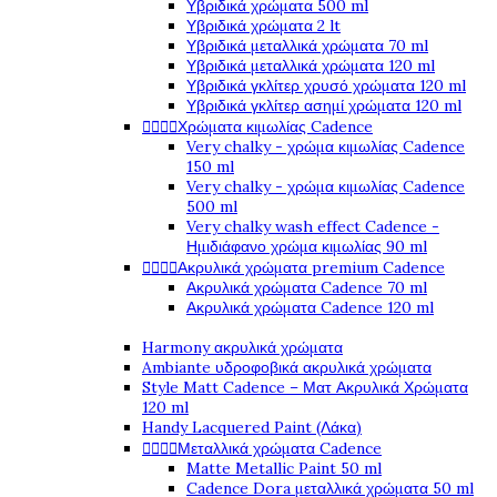
Υβριδικά χρώματα 500 ml
Υβριδικά χρώματα 2 lt
Υβριδικά μεταλλικά χρώματα 70 ml
Υβριδικά μεταλλικά χρώματα 120 ml
Υβριδικά γκλίτερ χρυσό χρώματα 120 ml
Υβριδικά γκλίτερ ασημί χρώματα 120 ml




Χρώματα κιμωλίας Cadence
Very chalky - χρώμα κιμωλίας Cadence
150 ml
Very chalky - χρώμα κιμωλίας Cadence
500 ml
Very chalky wash effect Cadence -
Ημιδιάφανο χρώμα κιμωλίας 90 ml




Ακρυλικά χρώματα premium Cadence
Ακρυλικά χρώματα Cadence 70 ml
Ακρυλικά χρώματα Cadence 120 ml
Harmony ακρυλικά χρώματα
Ambiante υδροφοβικά ακρυλικά χρώματα
Style Matt Cadence – Ματ Ακρυλικά Χρώματα
120 ml
Handy Lacquered Paint (Λάκα)




Μεταλλικά χρώματα Cadence
Matte Metallic Paint 50 ml
Cadence Dora μεταλλικά χρώματα 50 ml