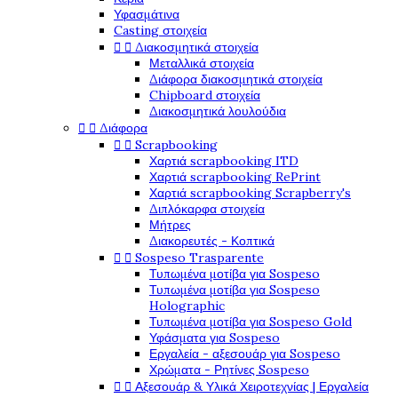
Υφασμάτινα
Casting στοιχεία


Διακοσμητικά στοιχεία
Μεταλλικά στοιχεία
Διάφορα διακοσμητικά στοιχεία
Chipboard στοιχεία
Διακοσμητικά λουλούδια


Διάφορα


Scrapbooking
Χαρτιά scrapbooking ITD
Χαρτιά scrapbooking RePrint
Χαρτιά scrapbooking Scrapberry's
Διπλόκαρφα στοιχεία
Μήτρες
Διακορευτές - Κοπτικά


Sospeso Trasparente
Τυπωμένα μοτίβα για Sospeso
Τυπωμένα μοτίβα για Sospeso
Holographic
Τυπωμένα μοτίβα για Sospeso Gold
Υφάσματα για Sospeso
Εργαλεία - αξεσουάρ για Sospeso
Χρώματα - Ρητίνες Sospeso


Αξεσουάρ & Υλικά Χειροτεχνίας | Εργαλεία