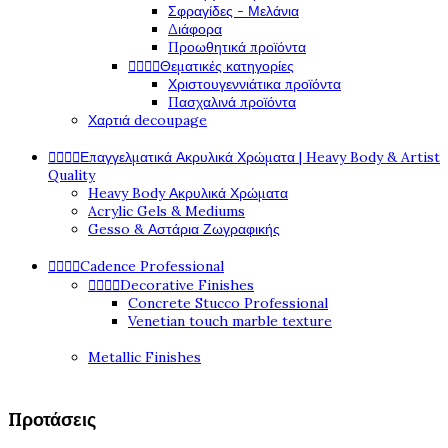
Σφραγίδες - Μελάνια
Διάφορα
Προωθητικά προϊόντα




Θεματικές κατηγορίες
Χριστουγεννιάτικα προϊόντα
Πασχαλινά προϊόντα
Χαρτιά decoupage




Επαγγελματικά Ακρυλικά Χρώματα | Heavy Body & Artist
Quality
Heavy Body Ακρυλικά Χρώματα
Acrylic Gels & Mediums
Gesso & Αστάρια Ζωγραφικής




Cadence Professional




Decorative Finishes
Concrete Stucco Professional
Venetian touch marble texture
Metallic Finishes
Προτάσεις