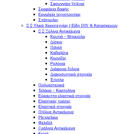
Σφουγγάρι Velour
Σκαφάκια βαφής
Εργαλεία τεχνοτροπίας
Σπάτουλες


Υλικά Χειροτεχνίας | Είδη DIY & Κατασκευών


Ξύλινα Αντικείμενα
Κουτιά - Μπαούλα
Δίσκοι
Πάνελ
Καβαλέτα
Κορνίζες
Ρολόγια
Διάφορα ξύλινα
Διακοσμητικά στοιχεία
Έπιπλα
Πολυεστερικά
Τελάρα - Καρτολίνα
Εύκαμπτα ελαστικά στοιχεία
Ελαστικές τρέσες
Ελαστικά στοιχεία
Πήλινα Αντικείμενα
Plexiglass
Φελιζόλ
Γυάλινα Αντικείμενα
Κεριά