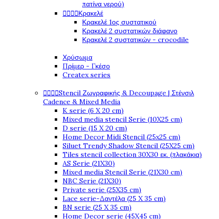
πατίνα νερού)




Κρακελέ
Κρακελέ 1ος συστατικού
Κρακελέ 2 συστατικών διάφανο
Κρακελέ 2 συστατικών - crocodile
Χρύσωμα
Πρίμερ - Γκέσο
Createx series




Stencil Ζωγραφικής & Decoupage | Στένσιλ
Cadence & Mixed Media
K serie (6 X 20 cm)
Mixed media stencil Serie (10X25 cm)
D serie (15 X 20 cm)
Home Decor Midi Stencil (25x25 cm)
Siluet Trendy Shadow Stencil (25X25 cm)
Tiles stencil collection 30X30 εκ. (πλακάκια)
AS Serie (21X30)
Mixed media Stencil Serie (21X30 cm)
NBC Serie (21X30)
Private serie (25X35 cm)
Lace serie-Δαντέλα (25 X 35 cm)
BN serie (25 X 35 cm)
Home Decor serie (45X45 cm)