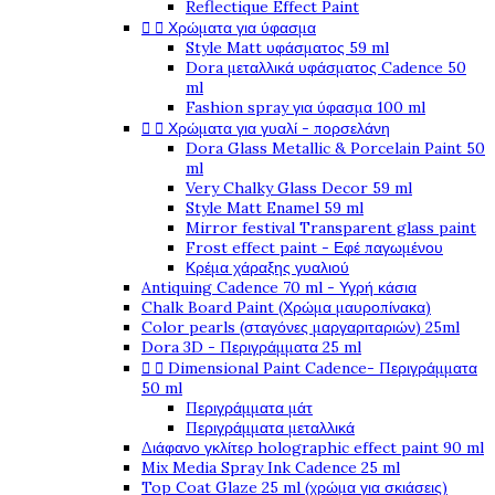
Reflectique Effect Paint


Χρώματα για ύφασμα
Style Matt υφάσματος 59 ml
Dora μεταλλικά υφάσματος Cadence 50
ml
Fashion spray για ύφασμα 100 ml


Χρώματα για γυαλί - πορσελάνη
Dora Glass Metallic & Porcelain Paint 50
ml
Very Chalky Glass Decor 59 ml
Style Matt Enamel 59 ml
Mirror festival Transparent glass paint
Frost effect paint - Εφέ παγωμένου
Κρέμα χάραξης γυαλιού
Antiquing Cadence 70 ml - Υγρή κάσια
Chalk Board Paint (Χρώμα μαυροπίνακα)
Color pearls (σταγόνες μαργαριταριών) 25ml
Dora 3D - Περιγράμματα 25 ml


Dimensional Paint Cadence- Περιγράμματα
50 ml
Περιγράμματα μάτ
Περιγράμματα μεταλλικά
Διάφανο γκλίτερ holographic effect paint 90 ml
Mix Media Spray Ink Cadence 25 ml
Top Coat Glaze 25 ml (χρώμα για σκιάσεις)