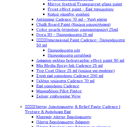
Mirror festival Transparent glass paint
Frost effect paint - Εφέ παγωμένου
Κρέμα χάραξης γυαλιού
Antiquing Cadence 70 ml - Υγρή κάσια
Chalk Board Paint (Χρώμα μαυροπίνακα)
Color pearls (σταγόνες μαργαριταριών) 25ml
Dora 3D - Περιγράμματα 25 ml




Dimensional Paint Cadence- Περιγράμματα
50 ml
Περιγράμματα μάτ
Περιγράμματα μεταλλικά
Διάφανο γκλίτερ holographic effect paint 90 ml
Mix Media Spray Ink Cadence 25 ml
Top Coat Glaze 25 ml (χρώμα για σκιάσεις)
Σπρέι εφέ μαρμάρου Cadence 200 ml
Γκλίτερ χρώματα Cadence 70 ml
Εφέ μαρμάρου Cadence
Μαρκαδόροι Pilot Pintor
Σκόνες embossing Wow




Πάστες Διαμόρφωσης & Relief Paste Cadence |
Texture & Ανάγλυφα Εφέ
Κλασικές πάστες διαμόρφωσης
Πάστα διαμόρφωσης διάφανη