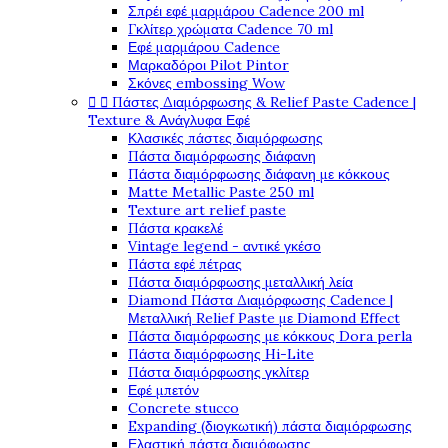
Σπρέι εφέ μαρμάρου Cadence 200 ml
Γκλίτερ χρώματα Cadence 70 ml
Εφέ μαρμάρου Cadence
Μαρκαδόροι Pilot Pintor
Σκόνες embossing Wow


Πάστες Διαμόρφωσης & Relief Paste Cadence |
Texture & Ανάγλυφα Εφέ
Κλασικές πάστες διαμόρφωσης
Πάστα διαμόρφωσης διάφανη
Πάστα διαμόρφωσης διάφανη με κόκκους
Matte Metallic Paste 250 ml
Texture art relief paste
Πάστα κρακελέ
Vintage legend - αντικέ γκέσο
Πάστα εφέ πέτρας
Πάστα διαμόρφωσης μεταλλική λεία
Diamond Πάστα Διαμόρφωσης Cadence |
Μεταλλική Relief Paste με Diamond Effect
Πάστα διαμόρφωσης με κόκκους Dora perla
Πάστα διαμόρφωσης Hi-Lite
Πάστα διαμόρφωσης γκλίτερ
Εφέ μπετόν
Concrete stucco
Expanding (διογκωτική) πάστα διαμόρφωσης
Ελαστική πάστα διαμόφωσης