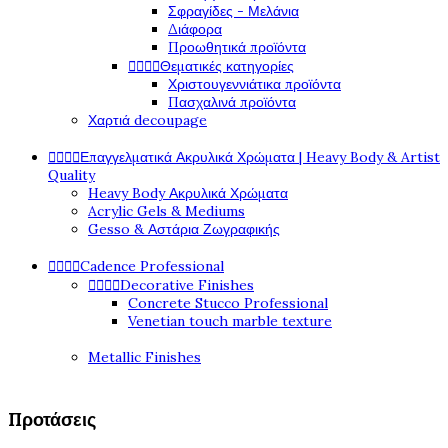
Σφραγίδες - Μελάνια
Διάφορα
Προωθητικά προϊόντα




Θεματικές κατηγορίες
Χριστουγεννιάτικα προϊόντα
Πασχαλινά προϊόντα
Χαρτιά decoupage




Επαγγελματικά Ακρυλικά Χρώματα | Heavy Body & Artist
Quality
Heavy Body Ακρυλικά Χρώματα
Acrylic Gels & Mediums
Gesso & Αστάρια Ζωγραφικής




Cadence Professional




Decorative Finishes
Concrete Stucco Professional
Venetian touch marble texture
Metallic Finishes
Προτάσεις