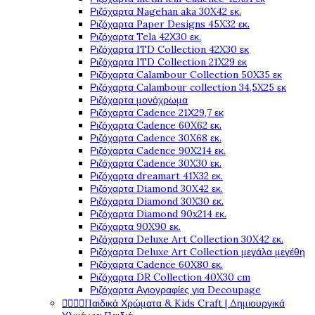
Ριζόχαρτα Nagehan aka 30X42 εκ.
Ριζόχαρτα Paper Designs 45X32 εκ.
Ριζόχαρτα Tela 42Χ30 εκ.
Ριζόχαρτα ITD Collection 42X30 εκ
Ριζόχαρτα ITD Collection 21X29 εκ
Ριζόχαρτα Calambour Collection 50X35 εκ
Ριζόχαρτα Calambour collection 34,5X25 εκ
Ριζόχαρτα μονόχρωμα
Ριζόχαρτα Cadence 21Χ29,7 εκ
Ριζόχαρτα Cadence 60X62 εκ.
Ριζόχαρτα Cadence 30X68 εκ.
Ριζόχαρτα Cadence 90X214 εκ.
Ριζόχαρτα Cadence 30X30 εκ.
Ριζόχαρτα dreamart 41X32 εκ.
Ριζόχαρτα Diamond 30X42 εκ.
Ριζόχαρτα Diamond 30X30 εκ.
Ριζόχαρτα Diamond 90x214 εκ.
Ριζόχαρτα 90X90 εκ.
Ριζόχαρτα Deluxe Art Collection 30X42 εκ.
Ριζόχαρτα Deluxe Art Collection μεγάλα μεγέθη
Ριζόχαρτα Cadence 60X80 εκ.
Ριζόχαρτα DR Collection 40X30 cm
Ριζόχαρτα Αγιογραφίες για Decoupage




Παιδικά Χρώματα & Kids Craft | Δημιουργικά