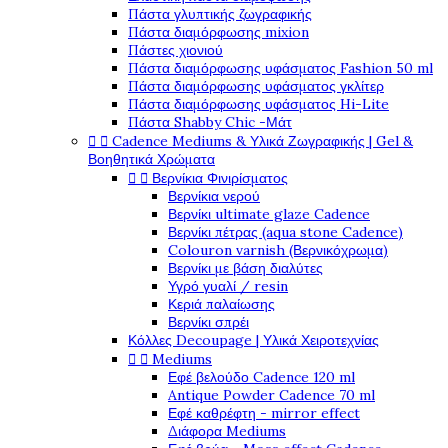
Πάστα γλυπτικής ζωγραφικής
Πάστα διαμόρφωσης mixion
Πάστες χιονιού
Πάστα διαμόρφωσης υφάσματος Fashion 50 ml
Πάστα διαμόρφωσης υφάσματος γκλίτερ
Πάστα διαμόρφωσης υφάσματος Hi-Lite
Πάστα Shabby Chic -Μάτ


Cadence Mediums & Υλικά Ζωγραφικής | Gel &
Βοηθητικά Χρώματα


Βερνίκια Φινιρίσματος
Βερνίκια νερού
Βερνίκι ultimate glaze Cadence
Βερνίκι πέτρας (aqua stone Cadence)
Colouron varnish (Βερνικόχρωμα)
Βερνίκι με βάση διαλύτες
Υγρό γυαλί / resin
Κεριά παλαίωσης
Βερνίκι σπρέι
Κόλλες Decoupage | Υλικά Χειροτεχνίας


Mediums
Εφέ βελούδο Cadence 120 ml
Antique Powder Cadence 70 ml
Εφέ καθρέφτη - mirror effect
Διάφορα Mediums