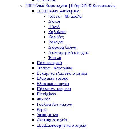
Σπάτουλες




Υλικά Χειροτεχνίας | Είδη DIY & Κατασκευών




Ξύλινα Αντικείμενα
Κουτιά - Μπαούλα
Δίσκοι
Πάνελ
Καβαλέτα
Κορνίζες
Ρολόγια
Διάφορα ξύλινα
Διακοσμητικά στοιχεία
Έπιπλα
Πολυεστερικά
Τελάρα - Καρτολίνα
Εύκαμπτα ελαστικά στοιχεία
Ελαστικές τρέσες
Ελαστικά στοιχεία
Πήλινα Αντικείμενα
Plexiglass
Φελιζόλ
Γυάλινα Αντικείμενα
Κεριά
Υφασμάτινα
Casting στοιχεία




Διακοσμητικά στοιχεία