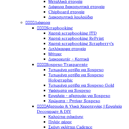
Μεταλλικά στοιχεία
Διάφορα διακοσμητικά στοιχεία
Chipboard στοιχεία
Διακοσμητικά λουλούδια




Διάφορα




Scrapbooking
Χαρτιά scrapbooking ITD
Χαρτιά scrapbooking RePrint
Χαρτιά scrapbooking Scrapberry's
Διπλόκαρφα στοιχεία
Μήτρες
Διακορευτές - Κοπτικά




Sospeso Trasparente
Τυπωμένα μοτίβα για Sospeso
Τυπωμένα μοτίβα για Sospeso
Holographic
Τυπωμένα μοτίβα για Sospeso Gold
Υφάσματα για Sospeso
Εργαλεία - αξεσουάρ για Sospeso
Χρώματα - Ρητίνες Sospeso




Αξεσουάρ & Υλικά Χειροτεχνίας | Εργαλεία
Decoupage & DIY
Καλούπια σιλικόνης
Πηλός αέρος
Σκόνη γκλίττερ Cadence