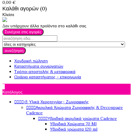
0,00 €
Καλάθι αγορών (0)
Κλείσε
Δεν υπάρχουν άλλα προϊόντα στο καλάθι σας
Συνέχεια στις αγορές
αναζήτηση
Χονδρική πώληση
Καταστήματα συνεργατών
Τρόποι αποστολής & μεταφορικά
Ωράριο καταστήματος - επικοινωνία

Κατάλογος




🎨 Υλικά Χεροτεχνίας- Ζωγραφικής




Ακρυλικά Χρώματα Ζωγραφικής & Decoupage
Cadence




Υβριδικά ακρυλικά χρώματα Cadence
Υβριδικά Χρώματα 70 Ml
Υβριδικά χρώματα 120 ml