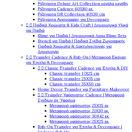
Ριζόχαρτα Deluxe Art Collection μεγάλα μεγέθη
Ριζόχαρτα Cadence 60X80 εκ.
Ριζόχαρτα DR Collection 40X30 cm
Ριζόχαρτα Αγιογραφίες για Decoupage


Παιδικά Χρώματα & Kids Craft | Δημιουργικά Υλικά
για Παιδιά
Slime για Παιδιά | Δημιουργικά Aqua Slime Sets
Stencil για Παιδιά | Παιδικά Σχέδια Ζωγραφικής
Παιδικά Χρώματα & Δακτυλομπογιές για
Δημιουργία


Transfer Cadence & Rub-On | Μεταφορά Εικόνας
για Έπιπλα & Decoupage


Classic Transfer Cadence για Έπιπλα & DIY
Classic transfer 17Χ25 cm
Classic transfer 25Χ35 cm
Classic transfer 35Χ50 cm
Home Decor Transfer για Furniture Makeover


Transfer Υφάσματος Cadence | Μεταφορά
Σχεδίων σε Ύφασμα
Μεταφορά υφάσματος 25Χ35 εκ
Μεταφορά υφάσματος 21Χ30 εκ.
Μεταφορά υφάσματος 30Χ42 εκ.
Μεταφορά υφάσματος 25Χ25 εκ.
Rub-On Transfer για Έπιπλα & Decoupage |