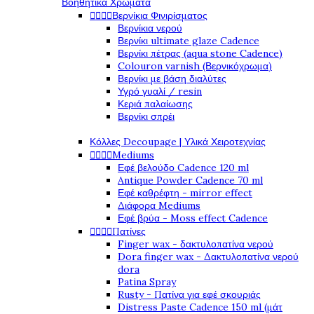
Βοηθητικά Χρώματα




Βερνίκια Φινιρίσματος
Βερνίκια νερού
Βερνίκι ultimate glaze Cadence
Βερνίκι πέτρας (aqua stone Cadence)
Colouron varnish (Βερνικόχρωμα)
Βερνίκι με βάση διαλύτες
Υγρό γυαλί / resin
Κεριά παλαίωσης
Βερνίκι σπρέι
Κόλλες Decoupage | Υλικά Χειροτεχνίας




Mediums
Εφέ βελούδο Cadence 120 ml
Antique Powder Cadence 70 ml
Εφέ καθρέφτη - mirror effect
Διάφορα Mediums
Εφέ βρύα - Moss effect Cadence




Πατίνες
Finger wax - δακτυλοπατίνα νερού
Dora finger wax - Δακτυλοπατίνα νερού
dora
Patina Spray
Rusty - Πατίνα για εφέ σκουριάς
Distress Paste Cadence 150 ml (μάτ