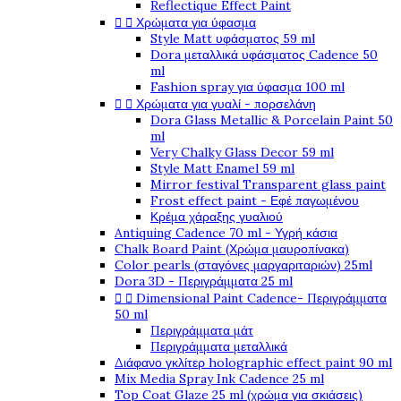
Reflectique Effect Paint


Χρώματα για ύφασμα
Style Matt υφάσματος 59 ml
Dora μεταλλικά υφάσματος Cadence 50
ml
Fashion spray για ύφασμα 100 ml


Χρώματα για γυαλί - πορσελάνη
Dora Glass Metallic & Porcelain Paint 50
ml
Very Chalky Glass Decor 59 ml
Style Matt Enamel 59 ml
Mirror festival Transparent glass paint
Frost effect paint - Εφέ παγωμένου
Κρέμα χάραξης γυαλιού
Antiquing Cadence 70 ml - Υγρή κάσια
Chalk Board Paint (Χρώμα μαυροπίνακα)
Color pearls (σταγόνες μαργαριταριών) 25ml
Dora 3D - Περιγράμματα 25 ml


Dimensional Paint Cadence- Περιγράμματα
50 ml
Περιγράμματα μάτ
Περιγράμματα μεταλλικά
Διάφανο γκλίτερ holographic effect paint 90 ml
Mix Media Spray Ink Cadence 25 ml
Top Coat Glaze 25 ml (χρώμα για σκιάσεις)