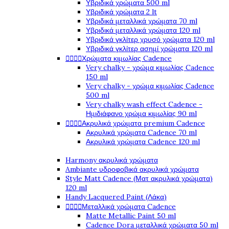
Υβριδικά χρώματα 500 ml
Υβριδικά χρώματα 2 lt
Υβριδικά μεταλλικά χρώματα 70 ml
Υβριδικά μεταλλικά χρώματα 120 ml
Υβριδικά γκλίτερ χρυσό χρώματα 120 ml
Υβριδικά γκλίτερ ασημί χρώματα 120 ml




Χρώματα κιμωλίας Cadence
Very chalky - χρώμα κιμωλίας Cadence
150 ml
Very chalky - χρώμα κιμωλίας Cadence
500 ml
Very chalky wash effect Cadence -
Ημιδιάφανο χρώμα κιμωλίας 90 ml




Ακρυλικά χρώματα premium Cadence
Ακρυλικά χρώματα Cadence 70 ml
Ακρυλικά χρώματα Cadence 120 ml
Harmony ακρυλικά χρώματα
Ambiante υδροφοβικά ακρυλικά χρώματα
Style Matt Cadence (Ματ ακρυλικά χρώματα)
120 ml
Handy Lacquered Paint (Λάκα)




Μεταλλικά χρώματα Cadence
Matte Metallic Paint 50 ml
Cadence Dora μεταλλικά χρώματα 50 ml