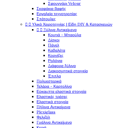
Σφουγγάρι Velour
Σκαφάκια βαφής
Εργαλεία τεχνοτροπίας
Σπάτουλες


Υλικά Χειροτεχνίας | Είδη DIY & Κατασκευών


Ξύλινα Αντικείμενα
Κουτιά - Μπαούλα
Δίσκοι
Πάνελ
Καβαλέτα
Κορνίζες
Ρολόγια
Διάφορα ξύλινα
Διακοσμητικά στοιχεία
Έπιπλα
Πολυεστερικά
Τελάρα - Καρτολίνα
Εύκαμπτα ελαστικά στοιχεία
Ελαστικές τρέσες
Ελαστικά στοιχεία
Πήλινα Αντικείμενα
Plexiglass
Φελιζόλ
Γυάλινα Αντικείμενα
Κεριά