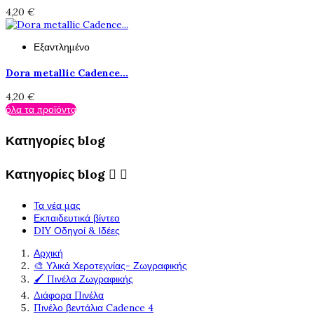
4,20 €
Εξαντλημένο
Dora metallic Cadence...
4,20 €
όλα τα προϊόντα
Κατηγορίες blog
Κατηγορίες blog


Τα νέα μας
Εκπαιδευτικά βίντεο
DIY Οδηγοί & Ιδέες
Αρχική
🎨 Υλικά Χεροτεχνίας- Ζωγραφικής
🖌️ Πινέλα Ζωγραφικής
Διάφορα Πινέλα
Πινέλο βεντάλια Cadence 4