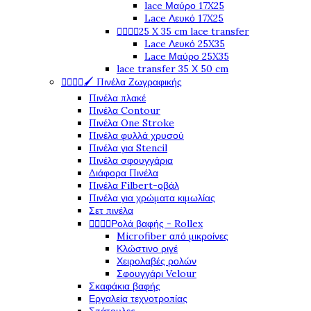
lace Μαύρο 17X25
Lace Λευκό 17X25




25 X 35 cm lace transfer
Lace Λευκό 25X35
Lace Μαύρο 25X35
lace transfer 35 Χ 50 cm




🖌️ Πινέλα Ζωγραφικής
Πινέλα πλακέ
Πινέλα Contour
Πινέλα One Stroke
Πινέλα φυλλά χρυσού
Πινέλα για Stencil
Πινέλα σφουγγάρια
Διάφορα Πινέλα
Πινέλα Filbert-οβάλ
Πινέλα για χρώματα κιμωλίας
Σετ πινέλα




Ρολά βαφής - Rollex
Microfiber από μικροίνες
Κλώστινο ριγέ
Χειρολαβές ρολών
Σφουγγάρι Velour
Σκαφάκια βαφής
Εργαλεία τεχνοτροπίας