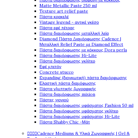
Πάστα διαμόρφωσης διάφανη με κόκκους
Matte Metallic Paste 250 ml
Texture art relief paste
Πάστα κρακελέ
Vintage legend - αντικέ γκέσο
Πάστα εφέ πέτρας
Πάστα διαμόρφωσης μεταλλική λεία
Diamond Πάστα Διαμόρφωσης Cadence |
Μεταλλική Relief Paste με Diamond Effect
Πάστα διαμόρφωσης με κόκκους Dora perla
Πάστα διαμόρφωσης Hi-Lite
Πάστα διαμόρφωσης γκλίτερ
Εφέ μπετόν
Concrete stucco
Expanding (διογκωτική) πάστα διαμόρφωσης
Ελαστική πάστα διαμόφωσης
Πάστα γλυπτικής ζωγραφικής
Πάστα διαμόρφωσης mixion
Πάστες χιονιού
Πάστα διαμόρφωσης υφάσματος Fashion 50 ml
Πάστα διαμόρφωσης υφάσματος γκλίτερ
Πάστα διαμόρφωσης υφάσματος Hi-Lite
Πάστα Shabby Chic -Μάτ




Cadence Mediums & Υλικά Ζωγραφικής | Gel &