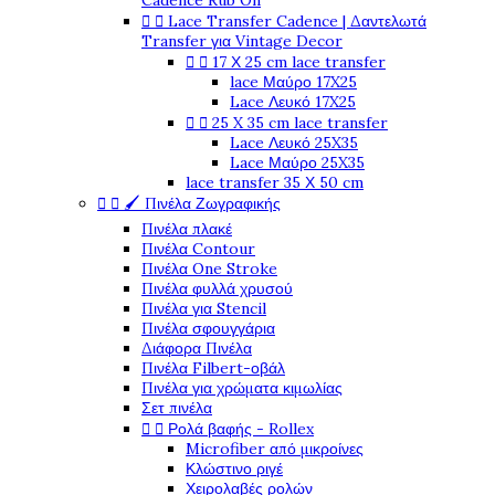
Cadence Rub On


Lace Transfer Cadence | Δαντελωτά
Transfer για Vintage Decor


17 Χ 25 cm lace transfer
lace Μαύρο 17X25
Lace Λευκό 17X25


25 X 35 cm lace transfer
Lace Λευκό 25X35
Lace Μαύρο 25X35
lace transfer 35 Χ 50 cm


🖌️ Πινέλα Ζωγραφικής
Πινέλα πλακέ
Πινέλα Contour
Πινέλα One Stroke
Πινέλα φυλλά χρυσού
Πινέλα για Stencil
Πινέλα σφουγγάρια
Διάφορα Πινέλα
Πινέλα Filbert-οβάλ
Πινέλα για χρώματα κιμωλίας
Σετ πινέλα


Ρολά βαφής - Rollex
Microfiber από μικροίνες
Κλώστινο ριγέ
Χειρολαβές ρολών