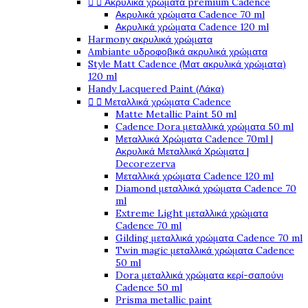


Ακρυλικά χρώματα premium Cadence
Ακρυλικά χρώματα Cadence 70 ml
Ακρυλικά χρώματα Cadence 120 ml
Harmony ακρυλικά χρώματα
Ambiante υδροφοβικά ακρυλικά χρώματα
Style Matt Cadence (Ματ ακρυλικά χρώματα)
120 ml
Handy Lacquered Paint (Λάκα)


Μεταλλικά χρώματα Cadence
Matte Metallic Paint 50 ml
Cadence Dora μεταλλικά χρώματα 50 ml
Μεταλλικά Χρώματα Cadence 70ml |
Ακρυλικά Μεταλλικά Χρώματα |
Decorezerva
Μεταλλικά χρώματα Cadence 120 ml
Diamond μεταλλικά χρώματα Cadence 70
ml
Extreme Light μεταλλικά χρώματα
Cadence 70 ml
Gilding μεταλλικά χρώματα Cadence 70 ml
Twin magic μεταλλικά χρώματα Cadence
50 ml
Dora μεταλλικά χρώματα κερί-σαπούνι
Cadence 50 ml
Prisma metallic paint