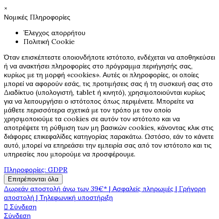
×
Νομικές Πληροφορίες
Έλεγχος απορρήτου
Πολιτική Cookie
Όταν επισκέπτεστε οποιονδήποτε ιστότοπο, ενδέχεται να αποθηκεύσει
ή να ανακτήσει πληροφορίες στο πρόγραμμα περιήγησής σας,
κυρίως με τη μορφή «cookies». Αυτές οι πληροφορίες, οι οποίες
μπορεί να αφορούν εσάς, τις προτιμήσεις σας ή τη συσκευή σας στο
Διαδίκτυο (υπολογιστή, tablet ή κινητό), χρησιμοποιούνται κυρίως
για να λειτουργήσει ο ιστότοπος όπως περιμένετε. Μπορείτε να
μάθετε περισσότερα σχετικά με τον τρόπο με τον οποίο
χρησιμοποιούμε τα cookies σε αυτόν τον ιστότοπο και να
αποτρέψετε τη ρύθμιση των μη βασικών cookies, κάνοντας κλικ στις
διάφορες επικεφαλίδες κατηγορίας παρακάτω. Ωστόσο, εάν το κάνετε
αυτό, μπορεί να επηρεάσει την εμπειρία σας από τον ιστότοπο και τις
υπηρεσίες που μπορούμε να προσφέρουμε.
Πληροφορίες: GDPR
Επιτρέπονται όλα
Δωρεάν αποστολή άνω των 39€* | Ασφαλείς πληρωμές | Γρήγορη
αποστολή | Τηλεφωνική υποστήριξη

Σύνδεση
Σύνδεση