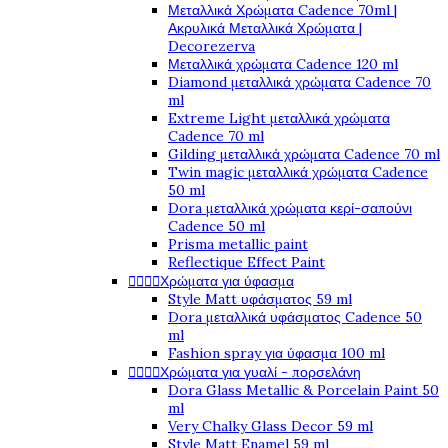
Μεταλλικά Χρώματα Cadence 70ml |
Ακρυλικά Μεταλλικά Χρώματα |
Decorezerva
Μεταλλικά χρώματα Cadence 120 ml
Diamond μεταλλικά χρώματα Cadence 70
ml
Extreme Light μεταλλικά χρώματα
Cadence 70 ml
Gilding μεταλλικά χρώματα Cadence 70 ml
Twin magic μεταλλικά χρώματα Cadence
50 ml
Dora μεταλλικά χρώματα κερί-σαπούνι
Cadence 50 ml
Prisma metallic paint
Reflectique Effect Paint




Χρώματα για ύφασμα
Style Matt υφάσματος 59 ml
Dora μεταλλικά υφάσματος Cadence 50
ml
Fashion spray για ύφασμα 100 ml




Χρώματα για γυαλί - πορσελάνη
Dora Glass Metallic & Porcelain Paint 50
ml
Very Chalky Glass Decor 59 ml
Style Matt Enamel 59 ml