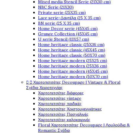
Mixed media Stencil Serie (21X30 cm)
NBC Serie (21X30)
Private serie (25X35 cm)
Lace serie-Δαντέλα (25 X 35 cm)
BN serie (25 X 35 cm)
Home Decor serie (45X45 cm)
Grunge Collection (45X45 cm)
U serie Stencil (13X57 cm)
Home heritage classic (25X36 cm)
Home heritage classic (45X45 cm)
Home heritage classic (50X70 cm)
Home heritage modern (25X25 cm)
Home heritage modern (25X36 cm)
Home heritage modern (45X45 cm)
Home heritage modern (50X70 cm)


Χαρτοπετσέτες Decoupage | Vintage & Floral
Σχέδια Χειροτεχνίας
Χαρτοπετσέτες διάφορες
Χαρτοπετσέτες vintage
Χαρτοπετσέτες παιδικές
Χαρτοπετσέτες Χριστουγεννιάτικες
Χαρτοπετσέτες Πασχαλινές
Χαρτοπετσέτες καλοκαιρινές
Floral Χαρτοπετσέτες Decoupage | Λουλούδια &
Romantic Σχέδια