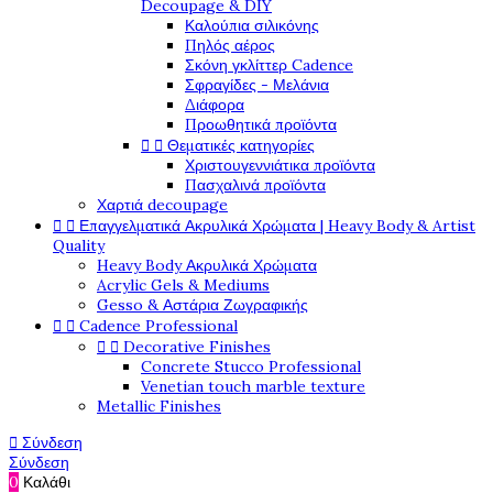
Decoupage & DIY
Καλούπια σιλικόνης
Πηλός αέρος
Σκόνη γκλίττερ Cadence
Σφραγίδες - Μελάνια
Διάφορα
Προωθητικά προϊόντα


Θεματικές κατηγορίες
Χριστουγεννιάτικα προϊόντα
Πασχαλινά προϊόντα
Χαρτιά decoupage


Επαγγελματικά Ακρυλικά Χρώματα | Heavy Body & Artist
Quality
Heavy Body Ακρυλικά Χρώματα
Acrylic Gels & Mediums
Gesso & Αστάρια Ζωγραφικής


Cadence Professional


Decorative Finishes
Concrete Stucco Professional
Venetian touch marble texture
Metallic Finishes

Σύνδεση
Σύνδεση
0
Καλάθι