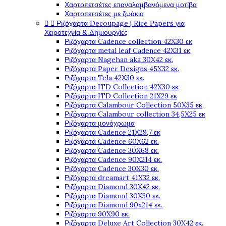
Χαρτοπετσέτες επαναλαμβανόμενα μοτίβα
Χαρτοπετσέτες με ζωάκια


Ριζόχαρτα Decoupage | Rice Papers για
Χειροτεχνία & Δημιουργίες
Ριζόχαρτα Cadence collection 42X30 εκ
Ριζόχαρτα metal leaf Cadence 42X31 εκ
Ριζόχαρτα Nagehan aka 30X42 εκ.
Ριζόχαρτα Paper Designs 45X32 εκ.
Ριζόχαρτα Tela 42Χ30 εκ.
Ριζόχαρτα ITD Collection 42X30 εκ
Ριζόχαρτα ITD Collection 21X29 εκ
Ριζόχαρτα Calambour Collection 50X35 εκ
Ριζόχαρτα Calambour collection 34,5X25 εκ
Ριζόχαρτα μονόχρωμα
Ριζόχαρτα Cadence 21Χ29,7 εκ
Ριζόχαρτα Cadence 60X62 εκ.
Ριζόχαρτα Cadence 30X68 εκ.
Ριζόχαρτα Cadence 90X214 εκ.
Ριζόχαρτα Cadence 30X30 εκ.
Ριζόχαρτα dreamart 41X32 εκ.
Ριζόχαρτα Diamond 30X42 εκ.
Ριζόχαρτα Diamond 30X30 εκ.
Ριζόχαρτα Diamond 90x214 εκ.
Ριζόχαρτα 90X90 εκ.
Ριζόχαρτα Deluxe Art Collection 30X42 εκ.