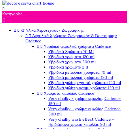

Κατηγορίες



🎨 Υλικά Χεροτεχνίας- Ζωγραφικής


Ακρυλικά Χρώματα Ζωγραφικής & Decoupage
Cadence


Υβριδικά ακρυλικά χρώματα Cadence
Υβριδικά Χρώματα 70 Ml
Υβριδικά χρώματα 120 ml
Υβριδικά χρώματα 500 ml
Υβριδικά χρώματα 2 lt
Υβριδικά μεταλλικά χρώματα 70 ml
Υβριδικά μεταλλικά χρώματα 120 ml
Υβριδικά γκλίτερ χρυσό χρώματα 120 ml
Υβριδικά γκλίτερ ασημί χρώματα 120 ml


Χρώματα κιμωλίας Cadence
Very chalky - χρώμα κιμωλίας Cadence
150 ml
Very chalky - χρώμα κιμωλίας Cadence
500 ml
Very chalky wash effect Cadence -
Ημιδιάφανο χρώμα κιμωλίας 90 ml