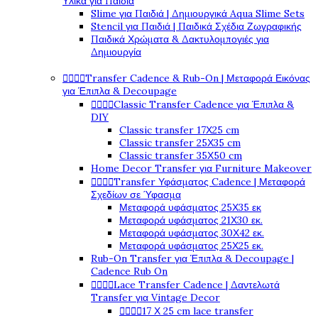
Υλικά για Παιδιά
Slime για Παιδιά | Δημιουργικά Aqua Slime Sets
Stencil για Παιδιά | Παιδικά Σχέδια Ζωγραφικής
Παιδικά Χρώματα & Δακτυλομπογιές για
Δημιουργία




Transfer Cadence & Rub-On | Μεταφορά Εικόνας
για Έπιπλα & Decoupage




Classic Transfer Cadence για Έπιπλα &
DIY
Classic transfer 17Χ25 cm
Classic transfer 25Χ35 cm
Classic transfer 35Χ50 cm
Home Decor Transfer για Furniture Makeover




Transfer Υφάσματος Cadence | Μεταφορά
Σχεδίων σε Ύφασμα
Μεταφορά υφάσματος 25Χ35 εκ
Μεταφορά υφάσματος 21Χ30 εκ.
Μεταφορά υφάσματος 30Χ42 εκ.
Μεταφορά υφάσματος 25Χ25 εκ.
Rub-On Transfer για Έπιπλα & Decoupage |
Cadence Rub On




Lace Transfer Cadence | Δαντελωτά
Transfer για Vintage Decor




17 Χ 25 cm lace transfer