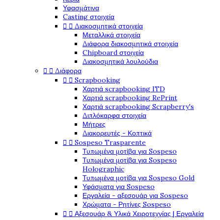
Υφασμάτινα
Casting στοιχεία


Διακοσμητικά στοιχεία
Μεταλλικά στοιχεία
Διάφορα διακοσμητικά στοιχεία
Chipboard στοιχεία
Διακοσμητικά λουλούδια


Διάφορα


Scrapbooking
Χαρτιά scrapbooking ITD
Χαρτιά scrapbooking RePrint
Χαρτιά scrapbooking Scrapberry's
Διπλόκαρφα στοιχεία
Μήτρες
Διακορευτές - Κοπτικά


Sospeso Trasparente
Τυπωμένα μοτίβα για Sospeso
Τυπωμένα μοτίβα για Sospeso
Holographic
Τυπωμένα μοτίβα για Sospeso Gold
Υφάσματα για Sospeso
Εργαλεία - αξεσουάρ για Sospeso
Χρώματα - Ρητίνες Sospeso


Αξεσουάρ & Υλικά Χειροτεχνίας | Εργαλεία