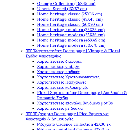
Grunge Collection (45X45 cm)
U serie Stencil (13X57 cm)
Home heritage classic (25X36 cm)
Home heritage classic (45X45 cm)
Home heritage classic (50X70 cm)
Home heritage modern (25X25 cm)
Home heritage modern (25X36 cm)
Home heritage modern (45X45 cm)
Home heritage modern (50X70 cm)




Χαρτοπετσέτες Decoupage | Vintage & Floral
Σχέδια Χειροτεχνίας
Χαρτοπετσέτες διάφορες
Χαρτοπετσέτες vintage
Χαρτοπετσέτες παιδικές
Χαρτοπετσέτες Χριστουγεννιάτικες
Χαρτοπετσέτες Πασχαλινές
Χαρτοπετσέτες καλοκαιρινές
Floral Χαρτοπετσέτες Decoupage | Λουλούδια &
Romantic Σχέδια
Χαρτοπετσέτες επαναλαμβανόμενα μοτίβα
Χαρτοπετσέτες με ζωάκια




Ριζόχαρτα Decoupage | Rice Papers για
Χειροτεχνία & Δημιουργίες
Ριζόχαρτα Cadence collection 42X30 εκ
Ριζόχαρτα metal leaf Cadence 42X31 εκ