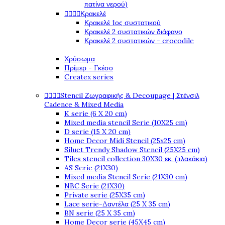
πατίνα νερού)




Κρακελέ
Κρακελέ 1ος συστατικού
Κρακελέ 2 συστατικών διάφανο
Κρακελέ 2 συστατικών - crocodile
Χρύσωμα
Πρίμερ - Γκέσο
Createx series




Stencil Ζωγραφικής & Decoupage | Στένσιλ
Cadence & Mixed Media
K serie (6 X 20 cm)
Mixed media stencil Serie (10X25 cm)
D serie (15 X 20 cm)
Home Decor Midi Stencil (25x25 cm)
Siluet Trendy Shadow Stencil (25X25 cm)
Tiles stencil collection 30X30 εκ. (πλακάκια)
AS Serie (21X30)
Mixed media Stencil Serie (21X30 cm)
NBC Serie (21X30)
Private serie (25X35 cm)
Lace serie-Δαντέλα (25 X 35 cm)
BN serie (25 X 35 cm)
Home Decor serie (45X45 cm)