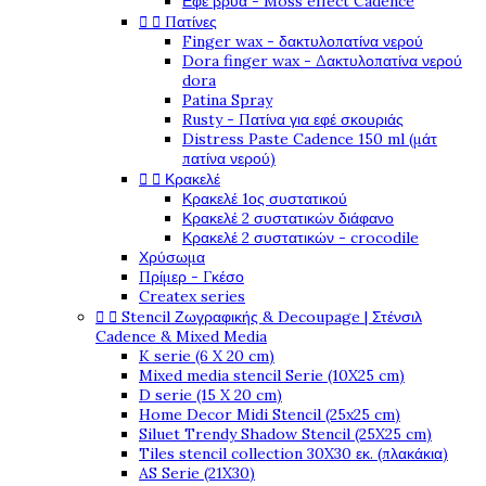
Εφέ βρύα - Moss effect Cadence


Πατίνες
Finger wax - δακτυλοπατίνα νερού
Dora finger wax - Δακτυλοπατίνα νερού
dora
Patina Spray
Rusty - Πατίνα για εφέ σκουριάς
Distress Paste Cadence 150 ml (μάτ
πατίνα νερού)


Κρακελέ
Κρακελέ 1ος συστατικού
Κρακελέ 2 συστατικών διάφανο
Κρακελέ 2 συστατικών - crocodile
Χρύσωμα
Πρίμερ - Γκέσο
Createx series


Stencil Ζωγραφικής & Decoupage | Στένσιλ
Cadence & Mixed Media
K serie (6 X 20 cm)
Mixed media stencil Serie (10X25 cm)
D serie (15 X 20 cm)
Home Decor Midi Stencil (25x25 cm)
Siluet Trendy Shadow Stencil (25X25 cm)
Tiles stencil collection 30X30 εκ. (πλακάκια)
AS Serie (21X30)