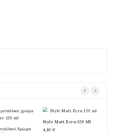
Εξαντλημένο
Style Matt Ecru 120 Ml
Antiquing 
εταλλικό Χρώμα
4,10 €
3,00 €