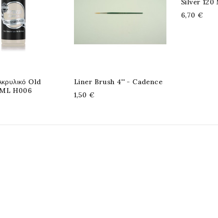
Silver 120
6,70 €
Ακρυλικό Old
Liner Brush 4'' - Cadence
0ML H006
1,50 €