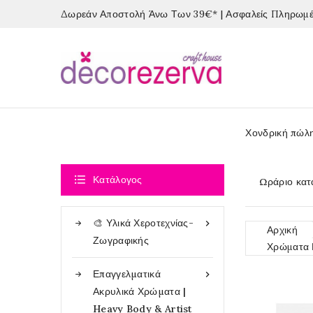
Δωρεάν Αποστολή Άνω Των 39€* | Ασφαλείς Πληρωμές
Χονδρική πώλ

Κατάλογος
Ωράριο κατ
🎨 Υλικά Χεροτεχνίας-

Αρχική
Ζωγραφικής
Χρώματα 
Επαγγελματικά

Ακρυλικά Χρώματα |
Heavy Body & Artist