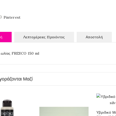
Pinterest
φή
Λεπτομέρειες Προιόντος
Αποστολή
μωλίας FRESCO 150 ml
γοράζονται Μαζί
Υβριδικό Μ