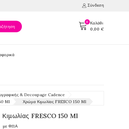
Σύνδεση
0
Καλάθι
αζήτηση
0,00 €
αφορικά
ωγραφικής & Decoupage Cadence
50 Ml
Χρώμα Κιμωλίας FRESCO 150 Ml
 Κιμωλίας FRESCO 150 Ml
με ΦΠΑ