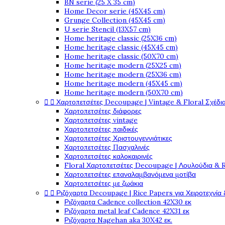
BN serie (25 X 35 cm)
Home Decor serie (45X45 cm)
Grunge Collection (45X45 cm)
U serie Stencil (13X57 cm)
Home heritage classic (25X36 cm)
Home heritage classic (45X45 cm)
Home heritage classic (50X70 cm)
Home heritage modern (25X25 cm)
Home heritage modern (25X36 cm)
Home heritage modern (45X45 cm)
Home heritage modern (50X70 cm)


Χαρτοπετσέτες Decoupage | Vintage & Floral Σχέδια
Χαρτοπετσέτες διάφορες
Χαρτοπετσέτες vintage
Χαρτοπετσέτες παιδικές
Χαρτοπετσέτες Χριστουγεννιάτικες
Χαρτοπετσέτες Πασχαλινές
Χαρτοπετσέτες καλοκαιρινές
Floral Χαρτοπετσέτες Decoupage | Λουλούδια & 
Χαρτοπετσέτες επαναλαμβανόμενα μοτίβα
Χαρτοπετσέτες με ζωάκια


Ριζόχαρτα Decoupage | Rice Papers για Χειροτεχνία 
Ριζόχαρτα Cadence collection 42X30 εκ
Ριζόχαρτα metal leaf Cadence 42X31 εκ
Ριζόχαρτα Nagehan aka 30X42 εκ.