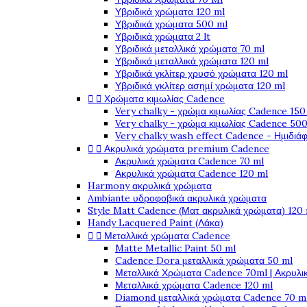
Υβριδικά χρώματα 120 ml
Υβριδικά χρώματα 500 ml
Υβριδικά χρώματα 2 lt
Υβριδικά μεταλλικά χρώματα 70 ml
Υβριδικά μεταλλικά χρώματα 120 ml
Υβριδικά γκλίτερ χρυσό χρώματα 120 ml
Υβριδικά γκλίτερ ασημί χρώματα 120 ml


Χρώματα κιμωλίας Cadence
Very chalky - χρώμα κιμωλίας Cadence 150
Very chalky - χρώμα κιμωλίας Cadence 500
Very chalky wash effect Cadence - Ημιδιά


Ακρυλικά χρώματα premium Cadence
Ακρυλικά χρώματα Cadence 70 ml
Ακρυλικά χρώματα Cadence 120 ml
Harmony ακρυλικά χρώματα
Ambiante υδροφοβικά ακρυλικά χρώματα
Style Matt Cadence (Ματ ακρυλικά χρώματα) 120
Handy Lacquered Paint (Λάκα)


Μεταλλικά χρώματα Cadence
Matte Metallic Paint 50 ml
Cadence Dora μεταλλικά χρώματα 50 ml
Μεταλλικά Χρώματα Cadence 70ml | Ακρυλι
Μεταλλικά χρώματα Cadence 120 ml
Diamond μεταλλικά χρώματα Cadence 70 m