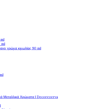
 ml
 ml
φανο χρώμα κιμωλίας 90 ml
 ml
κά Μεταλλικά Χρώματα | Decorezerva
l