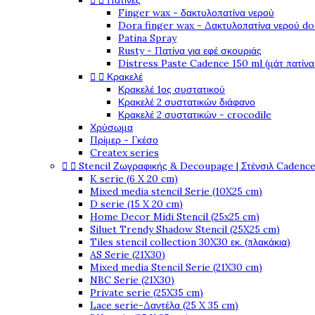


Πατίνες
Finger wax - δακτυλοπατίνα νερού
Dora finger wax - Δακτυλοπατίνα νερού do
Patina Spray
Rusty - Πατίνα για εφέ σκουριάς
Distress Paste Cadence 150 ml (μάτ πατίνα


Κρακελέ
Κρακελέ 1ος συστατικού
Κρακελέ 2 συστατικών διάφανο
Κρακελέ 2 συστατικών - crocodile
Χρύσωμα
Πρίμερ - Γκέσο
Createx series


Stencil Ζωγραφικής & Decoupage | Στένσιλ Cadenc
K serie (6 X 20 cm)
Mixed media stencil Serie (10X25 cm)
D serie (15 X 20 cm)
Home Decor Midi Stencil (25x25 cm)
Siluet Trendy Shadow Stencil (25X25 cm)
Tiles stencil collection 30X30 εκ. (πλακάκια)
AS Serie (21X30)
Mixed media Stencil Serie (21X30 cm)
NBC Serie (21X30)
Private serie (25X35 cm)
Lace serie-Δαντέλα (25 X 35 cm)