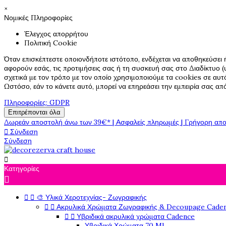
×
Νομικές Πληροφορίες
Έλεγχος απορρήτου
Πολιτική Cookie
Όταν επισκέπτεστε οποιονδήποτε ιστότοπο, ενδέχεται να αποθηκεύσει 
αφορούν εσάς, τις προτιμήσεις σας ή τη συσκευή σας στο Διαδίκτυο (υ
σχετικά με τον τρόπο με τον οποίο χρησιμοποιούμε τα cookies σε αυτ
Ωστόσο, εάν το κάνετε αυτό, μπορεί να επηρεάσει την εμπειρία σας α
Πληροφορίες: GDPR
Επιτρέπονται όλα
Δωρεάν αποστολή άνω των 39€* | Ασφαλείς πληρωμές | Γρήγορη απο

Σύνδεση
Σύνδεση

Κατηγορίες



🎨 Υλικά Χεροτεχνίας- Ζωγραφικής


Ακρυλικά Χρώματα Ζωγραφικής & Decoupage Cade


Υβριδικά ακρυλικά χρώματα Cadence
Υβριδικά Χρώματα 70 Ml