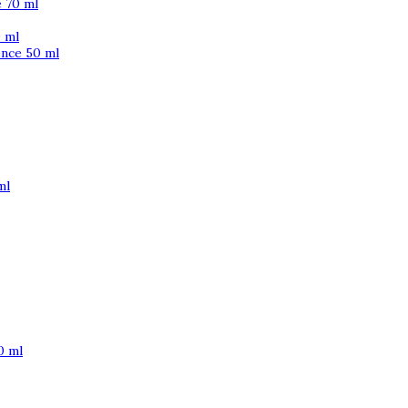
 70 ml
 ml
ence 50 ml
ml
0 ml