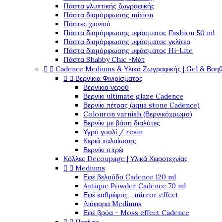
Πάστα γλυπτικής ζωγραφικής
Πάστα διαμόρφωσης mixion
Πάστες χιονιού
Πάστα διαμόρφωσης υφάσματος Fashion 50 ml
Πάστα διαμόρφωσης υφάσματος γκλίτερ
Πάστα διαμόρφωσης υφάσματος Hi-Lite
Πάστα Shabby Chic -Μάτ


Cadence Mediums & Υλικά Ζωγραφικής | Gel & Βοη


Βερνίκια Φινιρίσματος
Βερνίκια νερού
Βερνίκι ultimate glaze Cadence
Βερνίκι πέτρας (aqua stone Cadence)
Colouron varnish (Βερνικόχρωμα)
Βερνίκι με βάση διαλύτες
Υγρό γυαλί / resin
Κεριά παλαίωσης
Βερνίκι σπρέι
Κόλλες Decoupage | Υλικά Χειροτεχνίας


Mediums
Εφέ βελούδο Cadence 120 ml
Antique Powder Cadence 70 ml
Εφέ καθρέφτη - mirror effect
Διάφορα Mediums
Εφέ βρύα - Moss effect Cadence