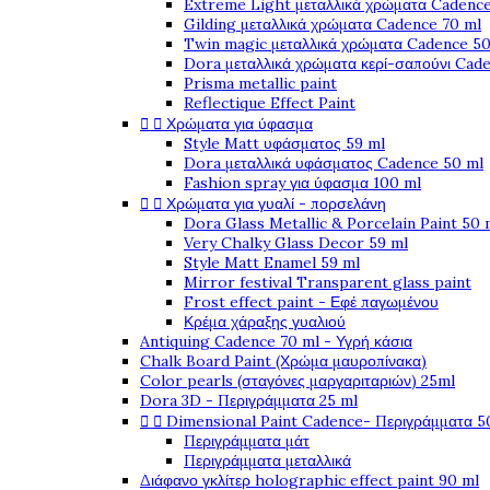
Extreme Light μεταλλικά χρώματα Cadence
Gilding μεταλλικά χρώματα Cadence 70 ml
Twin magic μεταλλικά χρώματα Cadence 50
Dora μεταλλικά χρώματα κερί-σαπούνι Cad
Prisma metallic paint
Reflectique Effect Paint


Χρώματα για ύφασμα
Style Matt υφάσματος 59 ml
Dora μεταλλικά υφάσματος Cadence 50 ml
Fashion spray για ύφασμα 100 ml


Χρώματα για γυαλί - πορσελάνη
Dora Glass Metallic & Porcelain Paint 50 
Very Chalky Glass Decor 59 ml
Style Matt Enamel 59 ml
Mirror festival Transparent glass paint
Frost effect paint - Εφέ παγωμένου
Κρέμα χάραξης γυαλιού
Antiquing Cadence 70 ml - Υγρή κάσια
Chalk Board Paint (Χρώμα μαυροπίνακα)
Color pearls (σταγόνες μαργαριταριών) 25ml
Dora 3D - Περιγράμματα 25 ml


Dimensional Paint Cadence- Περιγράμματα 5
Περιγράμματα μάτ
Περιγράμματα μεταλλικά
Διάφανο γκλίτερ holographic effect paint 90 ml