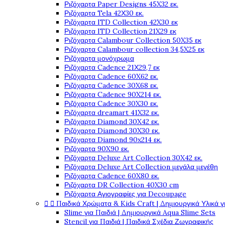
Ριζόχαρτα Paper Designs 45X32 εκ.
Ριζόχαρτα Tela 42Χ30 εκ.
Ριζόχαρτα ITD Collection 42X30 εκ
Ριζόχαρτα ITD Collection 21X29 εκ
Ριζόχαρτα Calambour Collection 50X35 εκ
Ριζόχαρτα Calambour collection 34,5X25 εκ
Ριζόχαρτα μονόχρωμα
Ριζόχαρτα Cadence 21Χ29,7 εκ
Ριζόχαρτα Cadence 60X62 εκ.
Ριζόχαρτα Cadence 30X68 εκ.
Ριζόχαρτα Cadence 90X214 εκ.
Ριζόχαρτα Cadence 30X30 εκ.
Ριζόχαρτα dreamart 41X32 εκ.
Ριζόχαρτα Diamond 30X42 εκ.
Ριζόχαρτα Diamond 30X30 εκ.
Ριζόχαρτα Diamond 90x214 εκ.
Ριζόχαρτα 90X90 εκ.
Ριζόχαρτα Deluxe Art Collection 30X42 εκ.
Ριζόχαρτα Deluxe Art Collection μεγάλα μεγέθη
Ριζόχαρτα Cadence 60X80 εκ.
Ριζόχαρτα DR Collection 40X30 cm
Ριζόχαρτα Αγιογραφίες για Decoupage


Παιδικά Χρώματα & Kids Craft | Δημιουργικά Υλικά γ
Slime για Παιδιά | Δημιουργικά Aqua Slime Sets
Stencil για Παιδιά | Παιδικά Σχέδια Ζωγραφικής