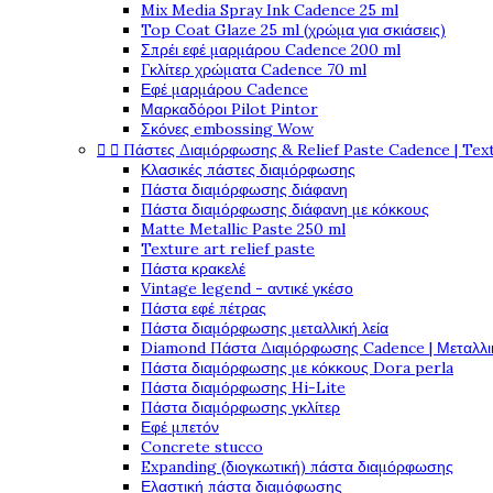
Mix Media Spray Ink Cadence 25 ml
Top Coat Glaze 25 ml (χρώμα για σκιάσεις)
Σπρέι εφέ μαρμάρου Cadence 200 ml
Γκλίτερ χρώματα Cadence 70 ml
Εφέ μαρμάρου Cadence
Μαρκαδόροι Pilot Pintor
Σκόνες embossing Wow


Πάστες Διαμόρφωσης & Relief Paste Cadence | Tex
Κλασικές πάστες διαμόρφωσης
Πάστα διαμόρφωσης διάφανη
Πάστα διαμόρφωσης διάφανη με κόκκους
Matte Metallic Paste 250 ml
Texture art relief paste
Πάστα κρακελέ
Vintage legend - αντικέ γκέσο
Πάστα εφέ πέτρας
Πάστα διαμόρφωσης μεταλλική λεία
Diamond Πάστα Διαμόρφωσης Cadence | Μεταλλικ
Πάστα διαμόρφωσης με κόκκους Dora perla
Πάστα διαμόρφωσης Hi-Lite
Πάστα διαμόρφωσης γκλίτερ
Εφέ μπετόν
Concrete stucco
Expanding (διογκωτική) πάστα διαμόρφωσης
Ελαστική πάστα διαμόφωσης