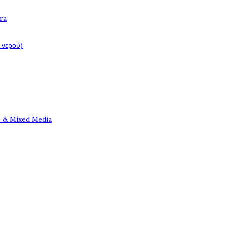
ra
 νερού)
e & Mixed Media