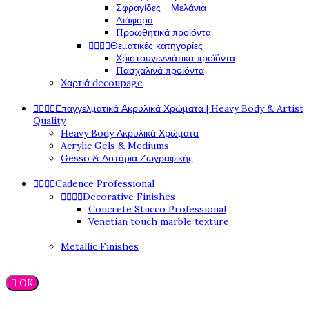
Σφραγίδες - Μελάνια
Διάφορα
Προωθητικά προϊόντα




Θεματικές κατηγορίες
Χριστουγεννιάτικα προϊόντα
Πασχαλινά προϊόντα
Χαρτιά decoupage




Επαγγελματικά Ακρυλικά Χρώματα | Heavy Body & Artist
Quality
Heavy Body Ακρυλικά Χρώματα
Acrylic Gels & Mediums
Gesso & Αστάρια Ζωγραφικής




Cadence Professional




Decorative Finishes
Concrete Stucco Professional
Venetian touch marble texture
Metallic Finishes

OK