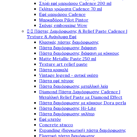
Σπρέι εφέ μαρμάρου Cadence 200 ml
Γκλίτερ χρώματα Cadence 70 ml
Εφέ μαρμάρου Cadence
Μαρκαδόροι Pilot Pintor
Σκόνες embossing Wow


Πάστες Διαμόρφωσης & Relief Paste Cadence |
Texture & Ανάγλυφα Εφέ
Κλασικές πάστες διαμόρφωσης
Πάστα διαμόρφωσης διάφανη
Πάστα διαμόρφωσης διάφανη με κόκκους
Matte Metallic Paste 250 ml
Texture art relief paste
Πάστα κρακελέ
Vintage legend - αντικέ γκέσο
Πάστα εφέ πέτρας
Πάστα διαμόρφωσης μεταλλική λεία
Diamond Πάστα Διαμόρφωσης Cadence |
Μεταλλική Relief Paste με Diamond Effect
Πάστα διαμόρφωσης με κόκκους Dora perla
Πάστα διαμόρφωσης Hi-Lite
Πάστα διαμόρφωσης γκλίτερ
Εφέ μπετόν
Concrete stucco
Expanding (διογκωτική) πάστα διαμόρφωσης
Ελαστική πάστα διαμόφωσης