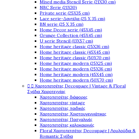
Mixed media Stencil Serie (21X30 cm)
NBC Serie (21X30)
Private serie (25X35 cm)
Lace serie-Δαντέλα (25 X 35 cm)
BN serie (25 X 35 cm)
Home Decor serie (45X45 cm)
Grunge Collection (45X45 cm)
U serie Stencil (13X57 cm)
Home heritage classic (25X36 cm)
Home heritage classic (45X45 cm)
Home heritage classic (50X70 cm)
Home heritage modern (25X25 cm)
Home heritage modern (25X36 cm)
Home heritage modern (45X45 cm)
Home heritage modern (50X70 cm)


Χαρτοπετσέτες Decoupage | Vintage & Floral
Σχέδια Χειροτεχνίας
Χαρτοπετσέτες διάφορες
Χαρτοπετσέτες vintage
Χαρτοπετσέτες παιδικές
Χαρτοπετσέτες Χριστουγεννιάτικες
Χαρτοπετσέτες Πασχαλινές
Χαρτοπετσέτες καλοκαιρινές
Floral Χαρτοπετσέτες Decoupage | Λουλούδια &
Romantic Σχέδια