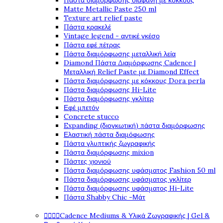
Πάστα διαμόρφωσης διάφανη με κόκκους
Matte Metallic Paste 250 ml
Texture art relief paste
Πάστα κρακελέ
Vintage legend - αντικέ γκέσο
Πάστα εφέ πέτρας
Πάστα διαμόρφωσης μεταλλική λεία
Diamond Πάστα Διαμόρφωσης Cadence |
Μεταλλική Relief Paste με Diamond Effect
Πάστα διαμόρφωσης με κόκκους Dora perla
Πάστα διαμόρφωσης Hi-Lite
Πάστα διαμόρφωσης γκλίτερ
Εφέ μπετόν
Concrete stucco
Expanding (διογκωτική) πάστα διαμόρφωσης
Ελαστική πάστα διαμόφωσης
Πάστα γλυπτικής ζωγραφικής
Πάστα διαμόρφωσης mixion
Πάστες χιονιού
Πάστα διαμόρφωσης υφάσματος Fashion 50 ml
Πάστα διαμόρφωσης υφάσματος γκλίτερ
Πάστα διαμόρφωσης υφάσματος Hi-Lite
Πάστα Shabby Chic -Μάτ




Cadence Mediums & Υλικά Ζωγραφικής | Gel &