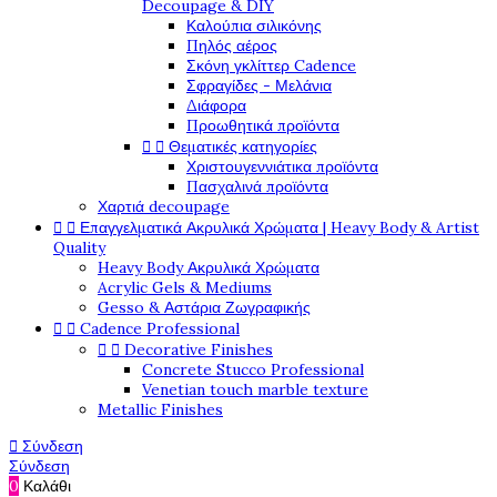
Decoupage & DIY
Καλούπια σιλικόνης
Πηλός αέρος
Σκόνη γκλίττερ Cadence
Σφραγίδες - Μελάνια
Διάφορα
Προωθητικά προϊόντα


Θεματικές κατηγορίες
Χριστουγεννιάτικα προϊόντα
Πασχαλινά προϊόντα
Χαρτιά decoupage


Επαγγελματικά Ακρυλικά Χρώματα | Heavy Body & Artist
Quality
Heavy Body Ακρυλικά Χρώματα
Acrylic Gels & Mediums
Gesso & Αστάρια Ζωγραφικής


Cadence Professional


Decorative Finishes
Concrete Stucco Professional
Venetian touch marble texture
Metallic Finishes

Σύνδεση
Σύνδεση
0
Καλάθι