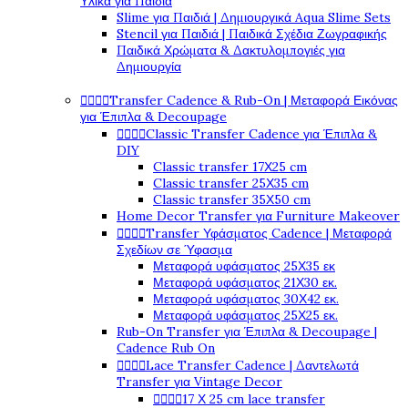
Υλικά για Παιδιά
Slime για Παιδιά | Δημιουργικά Aqua Slime Sets
Stencil για Παιδιά | Παιδικά Σχέδια Ζωγραφικής
Παιδικά Χρώματα & Δακτυλομπογιές για
Δημιουργία




Transfer Cadence & Rub-On | Μεταφορά Εικόνας
για Έπιπλα & Decoupage




Classic Transfer Cadence για Έπιπλα &
DIY
Classic transfer 17Χ25 cm
Classic transfer 25Χ35 cm
Classic transfer 35Χ50 cm
Home Decor Transfer για Furniture Makeover




Transfer Υφάσματος Cadence | Μεταφορά
Σχεδίων σε Ύφασμα
Μεταφορά υφάσματος 25Χ35 εκ
Μεταφορά υφάσματος 21Χ30 εκ.
Μεταφορά υφάσματος 30Χ42 εκ.
Μεταφορά υφάσματος 25Χ25 εκ.
Rub-On Transfer για Έπιπλα & Decoupage |
Cadence Rub On




Lace Transfer Cadence | Δαντελωτά
Transfer για Vintage Decor




17 Χ 25 cm lace transfer