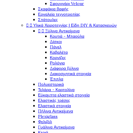
Σφουγγάρι Velour
Σκαφάκια βαφής
Εργαλεία τεχνοτροπίας
Σπάτουλες


Υλικά Χειροτεχνίας | Είδη DIY & Κατασκευών


Ξύλινα Αντικείμενα
Κουτιά - Μπαούλα
Δίσκοι
Πάνελ
Καβαλέτα
Κορνίζες
Ρολόγια
Διάφορα ξύλινα
Διακοσμητικά στοιχεία
Έπιπλα
Πολυεστερικά
Τελάρα - Καρτολίνα
Εύκαμπτα ελαστικά στοιχεία
Ελαστικές τρέσες
Ελαστικά στοιχεία
Πήλινα Αντικείμενα
Plexiglass
Φελιζόλ
Γυάλινα Αντικείμενα
Κεριά