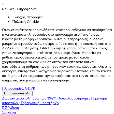
×
Νομικές Πληροφορίες
Έλεγχος απορρήτου
Πολιτική Cookie
Όταν επισκέπτεστε οποιονδήποτε ιστότοπο, ενδέχεται να αποθηκεύσει
ή να ανακτήσει πληροφορίες στο πρόγραμμα περιήγησής σας,
κυρίως με τη μορφή «cookies». Αυτές οι πληροφορίες, οι οποίες
μπορεί να αφορούν εσάς, τις προτιμήσεις σας ή τη συσκευή σας στο
Διαδίκτυο (υπολογιστή, tablet ή κινητό), χρησιμοποιούνται κυρίως
για να λειτουργήσει ο ιστότοπος όπως περιμένετε. Μπορείτε να
μάθετε περισσότερα σχετικά με τον τρόπο με τον οποίο
χρησιμοποιούμε τα cookies σε αυτόν τον ιστότοπο και να
αποτρέψετε τη ρύθμιση των μη βασικών cookies, κάνοντας κλικ στις
διάφορες επικεφαλίδες κατηγορίας παρακάτω. Ωστόσο, εάν το κάνετε
αυτό, μπορεί να επηρεάσει την εμπειρία σας από τον ιστότοπο και τις
υπηρεσίες που μπορούμε να προσφέρουμε.
Πληροφορίες: GDPR
Επιτρέπονται όλα
Δωρεάν αποστολή άνω των 39€* | Ασφαλείς πληρωμές | Γρήγορη
αποστολή | Τηλεφωνική υποστήριξη

Σύνδεση
Σύνδεση