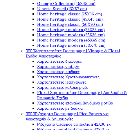
Grunge Collection (45X45 cm)
U serie Stencil (13X57 cm)
Home heritage classic (25X36 cm)
Home heritage classic (45X45 cm)
Home heritage classic (50X70 cm)
Home heritage modern (25X25 cm)
Home heritage modern (25X36 cm)
Home heritage modern (45X45 cm)
Home heritage modern (50X70 cm)




Χαρτοπετσέτες Decoupage | Vintage & Floral
Σχέδια Χειροτεχνίας
Χαρτοπετσέτες διάφορες
Χαρτοπετσέτες vintage
Χαρτοπετσέτες παιδικές
Χαρτοπετσέτες Χριστουγεννιάτικες
Χαρτοπετσέτες Πασχαλινές
Χαρτοπετσέτες καλοκαιρινές
Floral Χαρτοπετσέτες Decoupage | Λουλούδια &
Romantic Σχέδια
Χαρτοπετσέτες επαναλαμβανόμενα μοτίβα
Χαρτοπετσέτες με ζωάκια




Ριζόχαρτα Decoupage | Rice Papers για
Χειροτεχνία & Δημιουργίες
Ριζόχαρτα Cadence collection 42X30 εκ
Ριζόχαρτα metal leaf Cadence 42X31 εκ