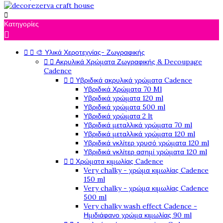

Κατηγορίες



🎨 Υλικά Χεροτεχνίας- Ζωγραφικής


Ακρυλικά Χρώματα Ζωγραφικής & Decoupage
Cadence


Υβριδικά ακρυλικά χρώματα Cadence
Υβριδικά Χρώματα 70 Ml
Υβριδικά χρώματα 120 ml
Υβριδικά χρώματα 500 ml
Υβριδικά χρώματα 2 lt
Υβριδικά μεταλλικά χρώματα 70 ml
Υβριδικά μεταλλικά χρώματα 120 ml
Υβριδικά γκλίτερ χρυσό χρώματα 120 ml
Υβριδικά γκλίτερ ασημί χρώματα 120 ml


Χρώματα κιμωλίας Cadence
Very chalky - χρώμα κιμωλίας Cadence
150 ml
Very chalky - χρώμα κιμωλίας Cadence
500 ml
Very chalky wash effect Cadence -
Ημιδιάφανο χρώμα κιμωλίας 90 ml