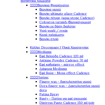
Βοηθητικά Χρώματα




Βερνίκια Φινιρίσματος
Βερνίκια νερού
Βερνίκι ultimate glaze Cadence
Βερνίκι πέτρας (aqua stone Cadence)
Colouron varnish (Βερνικόχρωμα)
Βερνίκι με βάση διαλύτες
Υγρό γυαλί / resin
Κεριά παλαίωσης
Βερνίκι σπρέι
Κόλλες Decoupage | Υλικά Χειροτεχνίας




Mediums
Εφέ βελούδο Cadence 120 ml
Antique Powder Cadence 70 ml
Εφέ καθρέφτη - mirror effect
Διάφορα Mediums
Εφέ βρύα - Moss effect Cadence




Πατίνες
Finger wax - δακτυλοπατίνα νερού
Dora finger wax - Δακτυλοπατίνα νερού
dora
Patina Spray
Rusty - Πατίνα για εφέ σκουριάς
Distress Paste Cadence 150 ml (μάτ