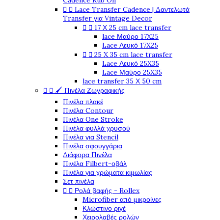
Cadence Rub On


Lace Transfer Cadence | Δαντελωτά
Transfer για Vintage Decor


17 Χ 25 cm lace transfer
lace Μαύρο 17X25
Lace Λευκό 17X25


25 X 35 cm lace transfer
Lace Λευκό 25X35
Lace Μαύρο 25X35
lace transfer 35 Χ 50 cm


🖌️ Πινέλα Ζωγραφικής
Πινέλα πλακέ
Πινέλα Contour
Πινέλα One Stroke
Πινέλα φυλλά χρυσού
Πινέλα για Stencil
Πινέλα σφουγγάρια
Διάφορα Πινέλα
Πινέλα Filbert-οβάλ
Πινέλα για χρώματα κιμωλίας
Σετ πινέλα


Ρολά βαφής - Rollex
Microfiber από μικροίνες
Κλώστινο ριγέ
Χειρολαβές ρολών