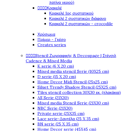
πατίνα νερού)




Κρακελέ
Κρακελέ 1ος συστατικού
Κρακελέ 2 συστατικών διάφανο
Κρακελέ 2 συστατικών - crocodile
Χρύσωμα
Πρίμερ - Γκέσο
Createx series




Stencil Ζωγραφικής & Decoupage | Στένσιλ
Cadence & Mixed Media
K serie (6 X 20 cm)
Mixed media stencil Serie (10X25 cm)
D serie (15 X 20 cm)
Home Decor Midi Stencil (25x25 cm)
Siluet Trendy Shadow Stencil (25X25 cm)
Tiles stencil collection 30X30 εκ. (πλακάκια)
AS Serie (21X30)
Mixed media Stencil Serie (21X30 cm)
NBC Serie (21X30)
Private serie (25X35 cm)
Lace serie-Δαντέλα (25 X 35 cm)
BN serie (25 X 35 cm)
Home Decor serie (45X45 cm)