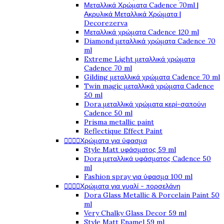
Μεταλλικά Χρώματα Cadence 70ml |
Ακρυλικά Μεταλλικά Χρώματα |
Decorezerva
Μεταλλικά χρώματα Cadence 120 ml
Diamond μεταλλικά χρώματα Cadence 70
ml
Extreme Light μεταλλικά χρώματα
Cadence 70 ml
Gilding μεταλλικά χρώματα Cadence 70 ml
Twin magic μεταλλικά χρώματα Cadence
50 ml
Dora μεταλλικά χρώματα κερί-σαπούνι
Cadence 50 ml
Prisma metallic paint
Reflectique Effect Paint




Χρώματα για ύφασμα
Style Matt υφάσματος 59 ml
Dora μεταλλικά υφάσματος Cadence 50
ml
Fashion spray για ύφασμα 100 ml




Χρώματα για γυαλί - πορσελάνη
Dora Glass Metallic & Porcelain Paint 50
ml
Very Chalky Glass Decor 59 ml
Style Matt Enamel 59 ml