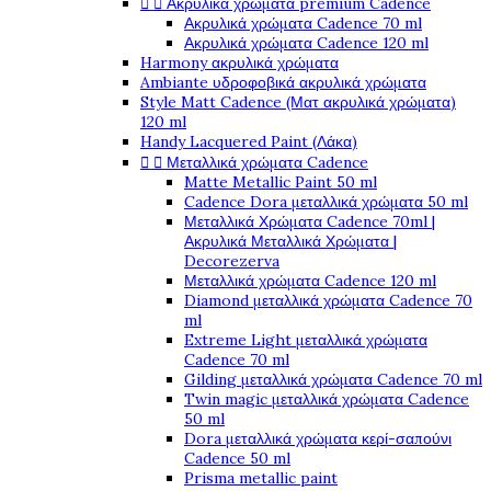


Ακρυλικά χρώματα premium Cadence
Ακρυλικά χρώματα Cadence 70 ml
Ακρυλικά χρώματα Cadence 120 ml
Harmony ακρυλικά χρώματα
Ambiante υδροφοβικά ακρυλικά χρώματα
Style Matt Cadence (Ματ ακρυλικά χρώματα)
120 ml
Handy Lacquered Paint (Λάκα)


Μεταλλικά χρώματα Cadence
Matte Metallic Paint 50 ml
Cadence Dora μεταλλικά χρώματα 50 ml
Μεταλλικά Χρώματα Cadence 70ml |
Ακρυλικά Μεταλλικά Χρώματα |
Decorezerva
Μεταλλικά χρώματα Cadence 120 ml
Diamond μεταλλικά χρώματα Cadence 70
ml
Extreme Light μεταλλικά χρώματα
Cadence 70 ml
Gilding μεταλλικά χρώματα Cadence 70 ml
Twin magic μεταλλικά χρώματα Cadence
50 ml
Dora μεταλλικά χρώματα κερί-σαπούνι
Cadence 50 ml
Prisma metallic paint