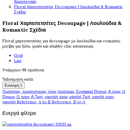
Χειροτεχνίας
Floral Χαρτοπετσέτες Decoupage | Λουλούδια & Romantic
Σχέδια
Floral Χαρτοπετσέτες Decoupage | Λουλούδια &
Romantic Σχέδια
Floral χαρτοπετσέτες για decoupage με λουλούδια και romantic
μοτίβα για ξύλο, γυαλί και shabby chic κατασκευές
Grid
List
Υπάρχουν 98 προϊόντα.
Ταξινόμηση κατά:
Επιλογή

Πωλήσεις, περισσότερες προς λιγότερες
Συνάφεια
Όνομα, Α προς Ω
Όνομα, Ω προς Α
Τιμή, χαμηλή προς υψηλή
Τιμή, υψηλή προς
χαμηλή
Reference, A to Z
Reference, Z to A
Ενεργά φίλτρα