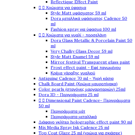
Reflectique Effect Paint


Χρώματα για ύφασμα
Style Matt υφάσματος 59 ml
Dora μεταλλικά υφάσματος Cadence 50
ml
Fashion spray για ύφασμα 100 ml


Χρώματα για γυαλί - πορσελάνη
Dora Glass Metallic & Porcelain Paint 50
ml
Very Chalky Glass Decor 59 ml
Style Matt Enamel 59 ml
Mirror festival Transparent glass paint
Frost effect paint - Εφέ παγωμένου
Κρέμα χάραξης γυαλιού
Antiquing Cadence 70 ml - Υγρή κάσια
Chalk Board Paint (Χρώμα μαυροπίνακα)
Color pearls (σταγόνες μαργαριταριών) 25ml
Dora 3D - Περιγράμματα 25 ml


Dimensional Paint Cadence- Περιγράμματα
50 ml
Περιγράμματα μάτ
Περιγράμματα μεταλλικά
Διάφανο γκλίτερ holographic effect paint 90 ml
Mix Media Spray Ink Cadence 25 ml
Top Coat Glaze 25 ml (χρώμα για σκιάσεις)