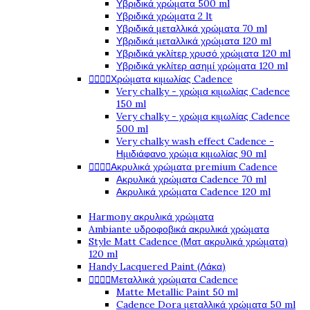
Υβριδικά χρώματα 500 ml
Υβριδικά χρώματα 2 lt
Υβριδικά μεταλλικά χρώματα 70 ml
Υβριδικά μεταλλικά χρώματα 120 ml
Υβριδικά γκλίτερ χρυσό χρώματα 120 ml
Υβριδικά γκλίτερ ασημί χρώματα 120 ml




Χρώματα κιμωλίας Cadence
Very chalky - χρώμα κιμωλίας Cadence
150 ml
Very chalky - χρώμα κιμωλίας Cadence
500 ml
Very chalky wash effect Cadence -
Ημιδιάφανο χρώμα κιμωλίας 90 ml




Ακρυλικά χρώματα premium Cadence
Ακρυλικά χρώματα Cadence 70 ml
Ακρυλικά χρώματα Cadence 120 ml
Harmony ακρυλικά χρώματα
Ambiante υδροφοβικά ακρυλικά χρώματα
Style Matt Cadence (Ματ ακρυλικά χρώματα)
120 ml
Handy Lacquered Paint (Λάκα)




Μεταλλικά χρώματα Cadence
Matte Metallic Paint 50 ml
Cadence Dora μεταλλικά χρώματα 50 ml