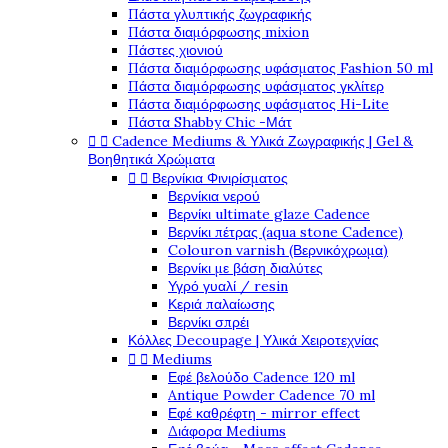
Πάστα γλυπτικής ζωγραφικής
Πάστα διαμόρφωσης mixion
Πάστες χιονιού
Πάστα διαμόρφωσης υφάσματος Fashion 50 ml
Πάστα διαμόρφωσης υφάσματος γκλίτερ
Πάστα διαμόρφωσης υφάσματος Hi-Lite
Πάστα Shabby Chic -Μάτ


Cadence Mediums & Υλικά Ζωγραφικής | Gel &
Βοηθητικά Χρώματα


Βερνίκια Φινιρίσματος
Βερνίκια νερού
Βερνίκι ultimate glaze Cadence
Βερνίκι πέτρας (aqua stone Cadence)
Colouron varnish (Βερνικόχρωμα)
Βερνίκι με βάση διαλύτες
Υγρό γυαλί / resin
Κεριά παλαίωσης
Βερνίκι σπρέι
Κόλλες Decoupage | Υλικά Χειροτεχνίας


Mediums
Εφέ βελούδο Cadence 120 ml
Antique Powder Cadence 70 ml
Εφέ καθρέφτη - mirror effect
Διάφορα Mediums