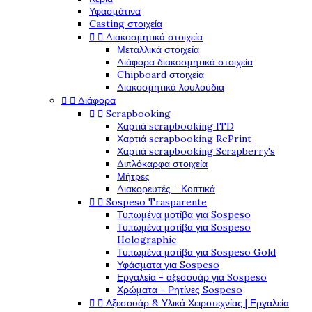
Υφασμάτινα
Casting στοιχεία


Διακοσμητικά στοιχεία
Μεταλλικά στοιχεία
Διάφορα διακοσμητικά στοιχεία
Chipboard στοιχεία
Διακοσμητικά λουλούδια


Διάφορα


Scrapbooking
Χαρτιά scrapbooking ITD
Χαρτιά scrapbooking RePrint
Χαρτιά scrapbooking Scrapberry's
Διπλόκαρφα στοιχεία
Μήτρες
Διακορευτές - Κοπτικά


Sospeso Trasparente
Τυπωμένα μοτίβα για Sospeso
Τυπωμένα μοτίβα για Sospeso
Holographic
Τυπωμένα μοτίβα για Sospeso Gold
Υφάσματα για Sospeso
Εργαλεία - αξεσουάρ για Sospeso
Χρώματα - Ρητίνες Sospeso


Αξεσουάρ & Υλικά Χειροτεχνίας | Εργαλεία