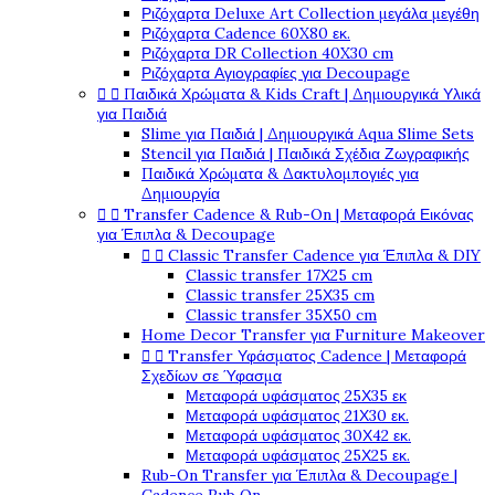
Ριζόχαρτα Deluxe Art Collection μεγάλα μεγέθη
Ριζόχαρτα Cadence 60X80 εκ.
Ριζόχαρτα DR Collection 40X30 cm
Ριζόχαρτα Αγιογραφίες για Decoupage


Παιδικά Χρώματα & Kids Craft | Δημιουργικά Υλικά
για Παιδιά
Slime για Παιδιά | Δημιουργικά Aqua Slime Sets
Stencil για Παιδιά | Παιδικά Σχέδια Ζωγραφικής
Παιδικά Χρώματα & Δακτυλομπογιές για
Δημιουργία


Transfer Cadence & Rub-On | Μεταφορά Εικόνας
για Έπιπλα & Decoupage


Classic Transfer Cadence για Έπιπλα & DIY
Classic transfer 17Χ25 cm
Classic transfer 25Χ35 cm
Classic transfer 35Χ50 cm
Home Decor Transfer για Furniture Makeover


Transfer Υφάσματος Cadence | Μεταφορά
Σχεδίων σε Ύφασμα
Μεταφορά υφάσματος 25Χ35 εκ
Μεταφορά υφάσματος 21Χ30 εκ.
Μεταφορά υφάσματος 30Χ42 εκ.
Μεταφορά υφάσματος 25Χ25 εκ.
Rub-On Transfer για Έπιπλα & Decoupage |