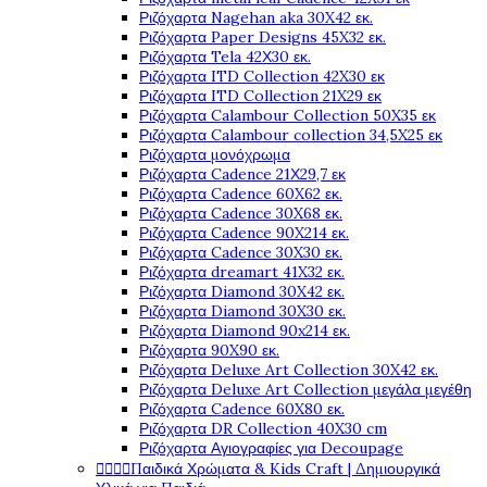
Ριζόχαρτα Nagehan aka 30X42 εκ.
Ριζόχαρτα Paper Designs 45X32 εκ.
Ριζόχαρτα Tela 42Χ30 εκ.
Ριζόχαρτα ITD Collection 42X30 εκ
Ριζόχαρτα ITD Collection 21X29 εκ
Ριζόχαρτα Calambour Collection 50X35 εκ
Ριζόχαρτα Calambour collection 34,5X25 εκ
Ριζόχαρτα μονόχρωμα
Ριζόχαρτα Cadence 21Χ29,7 εκ
Ριζόχαρτα Cadence 60X62 εκ.
Ριζόχαρτα Cadence 30X68 εκ.
Ριζόχαρτα Cadence 90X214 εκ.
Ριζόχαρτα Cadence 30X30 εκ.
Ριζόχαρτα dreamart 41X32 εκ.
Ριζόχαρτα Diamond 30X42 εκ.
Ριζόχαρτα Diamond 30X30 εκ.
Ριζόχαρτα Diamond 90x214 εκ.
Ριζόχαρτα 90X90 εκ.
Ριζόχαρτα Deluxe Art Collection 30X42 εκ.
Ριζόχαρτα Deluxe Art Collection μεγάλα μεγέθη
Ριζόχαρτα Cadence 60X80 εκ.
Ριζόχαρτα DR Collection 40X30 cm
Ριζόχαρτα Αγιογραφίες για Decoupage




Παιδικά Χρώματα & Kids Craft | Δημιουργικά