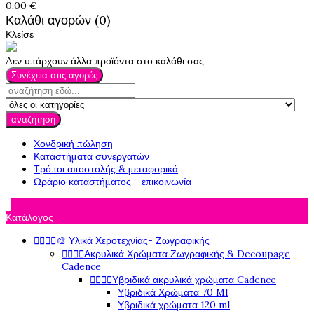
0,00 €
Καλάθι αγορών (0)
Κλείσε
Δεν υπάρχουν άλλα προϊόντα στο καλάθι σας
Συνέχεια στις αγορές
αναζήτηση
Χονδρική πώληση
Καταστήματα συνεργατών
Τρόποι αποστολής & μεταφορικά
Ωράριο καταστήματος - επικοινωνία

Κατάλογος




🎨 Υλικά Χεροτεχνίας- Ζωγραφικής




Ακρυλικά Χρώματα Ζωγραφικής & Decoupage
Cadence




Υβριδικά ακρυλικά χρώματα Cadence
Υβριδικά Χρώματα 70 Ml
Υβριδικά χρώματα 120 ml