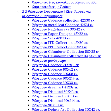
Χαρτοπετσέτες επαναλαμβανόμενα μοτίβα
Χαρτοπετσέτες με ζωάκια


Ριζόχαρτα Decoupage | Rice Papers για
Χειροτεχνία & Δημιουργίες
Ριζόχαρτα Cadence collection 42X30 εκ
Ριζόχαρτα metal leaf Cadence 42X31 εκ
Ριζόχαρτα Nagehan aka 30X42 εκ.
Ριζόχαρτα Paper Designs 45X32 εκ.
Ριζόχαρτα Tela 42Χ30 εκ.
Ριζόχαρτα ITD Collection 42X30 εκ
Ριζόχαρτα ITD Collection 21X29 εκ
Ριζόχαρτα Calambour Collection 50X35 εκ
Ριζόχαρτα Calambour collection 34,5X25 εκ
Ριζόχαρτα μονόχρωμα
Ριζόχαρτα Cadence 21Χ29,7 εκ
Ριζόχαρτα Cadence 60X62 εκ.
Ριζόχαρτα Cadence 30X68 εκ.
Ριζόχαρτα Cadence 90X214 εκ.
Ριζόχαρτα Cadence 30X30 εκ.
Ριζόχαρτα dreamart 41X32 εκ.
Ριζόχαρτα Diamond 30X42 εκ.
Ριζόχαρτα Diamond 30X30 εκ.
Ριζόχαρτα Diamond 90x214 εκ.
Ριζόχαρτα 90X90 εκ.
Ριζόχαρτα Deluxe Art Collection 30X42 εκ.