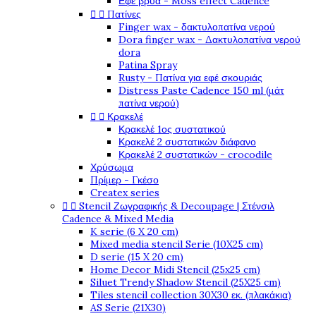
Εφέ βρύα - Moss effect Cadence


Πατίνες
Finger wax - δακτυλοπατίνα νερού
Dora finger wax - Δακτυλοπατίνα νερού
dora
Patina Spray
Rusty - Πατίνα για εφέ σκουριάς
Distress Paste Cadence 150 ml (μάτ
πατίνα νερού)


Κρακελέ
Κρακελέ 1ος συστατικού
Κρακελέ 2 συστατικών διάφανο
Κρακελέ 2 συστατικών - crocodile
Χρύσωμα
Πρίμερ - Γκέσο
Createx series


Stencil Ζωγραφικής & Decoupage | Στένσιλ
Cadence & Mixed Media
K serie (6 X 20 cm)
Mixed media stencil Serie (10X25 cm)
D serie (15 X 20 cm)
Home Decor Midi Stencil (25x25 cm)
Siluet Trendy Shadow Stencil (25X25 cm)
Tiles stencil collection 30X30 εκ. (πλακάκια)
AS Serie (21X30)