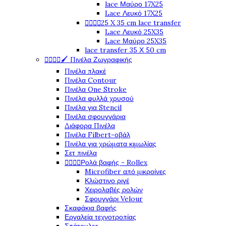
lace Μαύρο 17X25
Lace Λευκό 17X25




25 X 35 cm lace transfer
Lace Λευκό 25X35
Lace Μαύρο 25X35
lace transfer 35 Χ 50 cm




🖌️ Πινέλα Ζωγραφικής
Πινέλα πλακέ
Πινέλα Contour
Πινέλα One Stroke
Πινέλα φυλλά χρυσού
Πινέλα για Stencil
Πινέλα σφουγγάρια
Διάφορα Πινέλα
Πινέλα Filbert-οβάλ
Πινέλα για χρώματα κιμωλίας
Σετ πινέλα




Ρολά βαφής - Rollex
Microfiber από μικροίνες
Κλώστινο ριγέ
Χειρολαβές ρολών
Σφουγγάρι Velour
Σκαφάκια βαφής
Εργαλεία τεχνοτροπίας