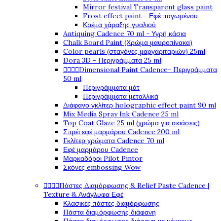
Mirror festival Transparent glass paint
Frost effect paint - Εφέ παγωμένου
Κρέμα χάραξης γυαλιού
Antiquing Cadence 70 ml - Υγρή κάσια
Chalk Board Paint (Χρώμα μαυροπίνακα)
Color pearls (σταγόνες μαργαριταριών) 25ml
Dora 3D - Περιγράμματα 25 ml




Dimensional Paint Cadence- Περιγράμματα
50 ml
Περιγράμματα μάτ
Περιγράμματα μεταλλικά
Διάφανο γκλίτερ holographic effect paint 90 ml
Mix Media Spray Ink Cadence 25 ml
Top Coat Glaze 25 ml (χρώμα για σκιάσεις)
Σπρέι εφέ μαρμάρου Cadence 200 ml
Γκλίτερ χρώματα Cadence 70 ml
Εφέ μαρμάρου Cadence
Μαρκαδόροι Pilot Pintor
Σκόνες embossing Wow




Πάστες Διαμόρφωσης & Relief Paste Cadence |
Texture & Ανάγλυφα Εφέ
Κλασικές πάστες διαμόρφωσης
Πάστα διαμόρφωσης διάφανη