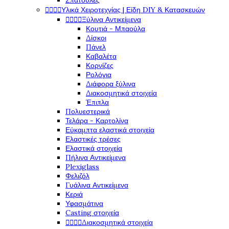
Σπάτουλες




Υλικά Χειροτεχνίας | Είδη DIY & Κατασκευών




Ξύλινα Αντικείμενα
Κουτιά - Μπαούλα
Δίσκοι
Πάνελ
Καβαλέτα
Κορνίζες
Ρολόγια
Διάφορα ξύλινα
Διακοσμητικά στοιχεία
Έπιπλα
Πολυεστερικά
Τελάρα - Καρτολίνα
Εύκαμπτα ελαστικά στοιχεία
Ελαστικές τρέσες
Ελαστικά στοιχεία
Πήλινα Αντικείμενα
Plexiglass
Φελιζόλ
Γυάλινα Αντικείμενα
Κεριά
Υφασμάτινα
Casting στοιχεία




Διακοσμητικά στοιχεία