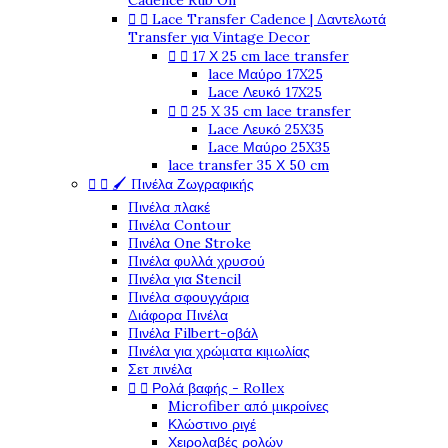
Cadence Rub On
Lace Transfer Cadence | Δαντελωτά


Transfer για Vintage Decor
17 Χ 25 cm lace transfer


lace Μαύρο 17X25
Lace Λευκό 17X25
25 X 35 cm lace transfer


Lace Λευκό 25X35
Lace Μαύρο 25X35
lace transfer 35 Χ 50 cm
🖌️ Πινέλα Ζωγραφικής


Πινέλα πλακέ
Πινέλα Contour
Πινέλα One Stroke
Πινέλα φυλλά χρυσού
Πινέλα για Stencil
Πινέλα σφουγγάρια
Διάφορα Πινέλα
Πινέλα Filbert-οβάλ
Πινέλα για χρώματα κιμωλίας
Σετ πινέλα
Ρολά βαφής - Rollex


Microfiber από μικροίνες
Κλώστινο ριγέ
Χειρολαβές ρολών