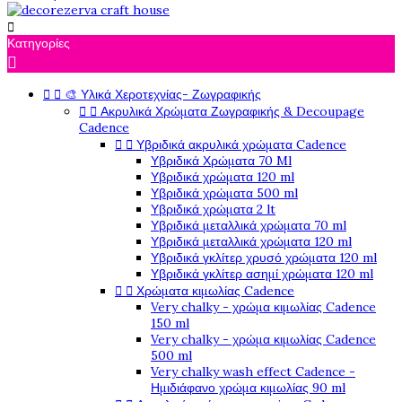

Κατηγορίες

🎨 Υλικά Χεροτεχνίας- Ζωγραφικής


Ακρυλικά Χρώματα Ζωγραφικής & Decoupage


Cadence
Υβριδικά ακρυλικά χρώματα Cadence


Υβριδικά Χρώματα 70 Ml
Υβριδικά χρώματα 120 ml
Υβριδικά χρώματα 500 ml
Υβριδικά χρώματα 2 lt
Υβριδικά μεταλλικά χρώματα 70 ml
Υβριδικά μεταλλικά χρώματα 120 ml
Υβριδικά γκλίτερ χρυσό χρώματα 120 ml
Υβριδικά γκλίτερ ασημί χρώματα 120 ml
Χρώματα κιμωλίας Cadence


Very chalky - χρώμα κιμωλίας Cadence
150 ml
Very chalky - χρώμα κιμωλίας Cadence
500 ml
Very chalky wash effect Cadence -
Ημιδιάφανο χρώμα κιμωλίας 90 ml