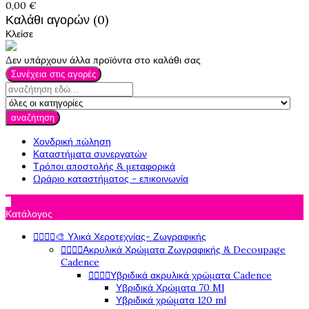
0,00 €
Καλάθι αγορών (0)
Κλείσε
Δεν υπάρχουν άλλα προϊόντα στο καλάθι σας
Συνέχεια στις αγορές
αναζήτηση
Χονδρική πώληση
Καταστήματα συνεργατών
Τρόποι αποστολής & μεταφορικά
Ωράριο καταστήματος - επικοινωνία

Κατάλογος
🎨 Υλικά Χεροτεχνίας- Ζωγραφικής




Ακρυλικά Χρώματα Ζωγραφικής & Decoupage




Cadence
Υβριδικά ακρυλικά χρώματα Cadence




Υβριδικά Χρώματα 70 Ml
Υβριδικά χρώματα 120 ml