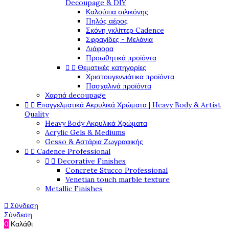
Decoupage & DIY
Καλούπια σιλικόνης
Πηλός αέρος
Σκόνη γκλίττερ Cadence
Σφραγίδες - Μελάνια
Διάφορα
Προωθητικά προϊόντα
Θεματικές κατηγορίες


Χριστουγεννιάτικα προϊόντα
Πασχαλινά προϊόντα
Χαρτιά decoupage
Επαγγελματικά Ακρυλικά Χρώματα | Heavy Body & Artist


Quality
Heavy Body Ακρυλικά Χρώματα
Acrylic Gels & Mediums
Gesso & Αστάρια Ζωγραφικής
Cadence Professional


Decorative Finishes


Concrete Stucco Professional
Venetian touch marble texture
Metallic Finishes
Σύνδεση

Σύνδεση
0
Καλάθι