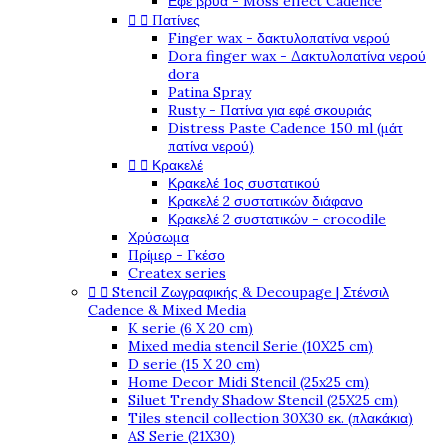
Εφέ βρύα - Moss effect Cadence
Πατίνες


Finger wax - δακτυλοπατίνα νερού
Dora finger wax - Δακτυλοπατίνα νερού
dora
Patina Spray
Rusty - Πατίνα για εφέ σκουριάς
Distress Paste Cadence 150 ml (μάτ
πατίνα νερού)
Κρακελέ


Κρακελέ 1ος συστατικού
Κρακελέ 2 συστατικών διάφανο
Κρακελέ 2 συστατικών - crocodile
Χρύσωμα
Πρίμερ - Γκέσο
Createx series
Stencil Ζωγραφικής & Decoupage | Στένσιλ


Cadence & Mixed Media
K serie (6 X 20 cm)
Mixed media stencil Serie (10X25 cm)
D serie (15 X 20 cm)
Home Decor Midi Stencil (25x25 cm)
Siluet Trendy Shadow Stencil (25X25 cm)
Tiles stencil collection 30X30 εκ. (πλακάκια)
AS Serie (21X30)