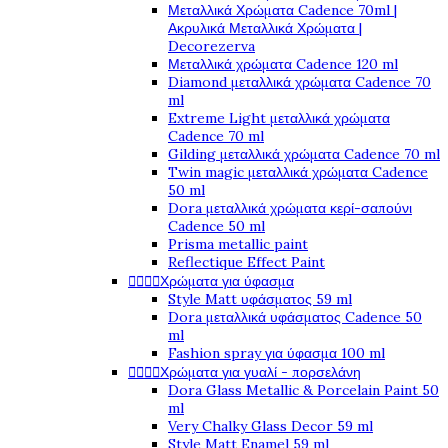
Μεταλλικά Χρώματα Cadence 70ml |
Ακρυλικά Μεταλλικά Χρώματα |
Decorezerva
Μεταλλικά χρώματα Cadence 120 ml
Diamond μεταλλικά χρώματα Cadence 70
ml
Extreme Light μεταλλικά χρώματα
Cadence 70 ml
Gilding μεταλλικά χρώματα Cadence 70 ml
Twin magic μεταλλικά χρώματα Cadence
50 ml
Dora μεταλλικά χρώματα κερί-σαπούνι
Cadence 50 ml
Prisma metallic paint
Reflectique Effect Paint
Χρώματα για ύφασμα




Style Matt υφάσματος 59 ml
Dora μεταλλικά υφάσματος Cadence 50
ml
Fashion spray για ύφασμα 100 ml
Χρώματα για γυαλί - πορσελάνη




Dora Glass Metallic & Porcelain Paint 50
ml
Very Chalky Glass Decor 59 ml
Style Matt Enamel 59 ml