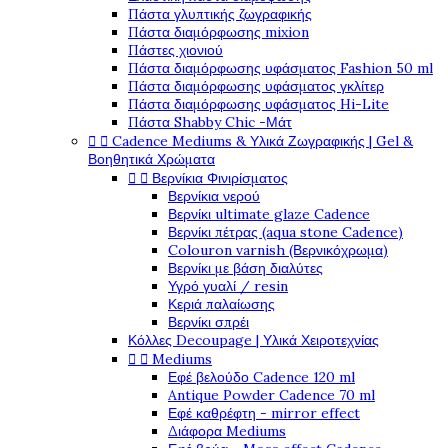
Πάστα γλυπτικής ζωγραφικής
Πάστα διαμόρφωσης mixion
Πάστες χιονιού
Πάστα διαμόρφωσης υφάσματος Fashion 50 ml
Πάστα διαμόρφωσης υφάσματος γκλίτερ
Πάστα διαμόρφωσης υφάσματος Hi-Lite
Πάστα Shabby Chic -Μάτ
Cadence Mediums & Υλικά Ζωγραφικής | Gel &


Βοηθητικά Χρώματα
Βερνίκια Φινιρίσματος


Βερνίκια νερού
Βερνίκι ultimate glaze Cadence
Βερνίκι πέτρας (aqua stone Cadence)
Colouron varnish (Βερνικόχρωμα)
Βερνίκι με βάση διαλύτες
Υγρό γυαλί / resin
Κεριά παλαίωσης
Βερνίκι σπρέι
Κόλλες Decoupage | Υλικά Χειροτεχνίας
Mediums


Εφέ βελούδο Cadence 120 ml
Antique Powder Cadence 70 ml
Εφέ καθρέφτη - mirror effect
Διάφορα Mediums