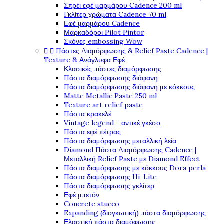
Σπρέι εφέ μαρμάρου Cadence 200 ml
Γκλίτερ χρώματα Cadence 70 ml
Εφέ μαρμάρου Cadence
Μαρκαδόροι Pilot Pintor
Σκόνες embossing Wow
Πάστες Διαμόρφωσης & Relief Paste Cadence |


Texture & Ανάγλυφα Εφέ
Κλασικές πάστες διαμόρφωσης
Πάστα διαμόρφωσης διάφανη
Πάστα διαμόρφωσης διάφανη με κόκκους
Matte Metallic Paste 250 ml
Texture art relief paste
Πάστα κρακελέ
Vintage legend - αντικέ γκέσο
Πάστα εφέ πέτρας
Πάστα διαμόρφωσης μεταλλική λεία
Diamond Πάστα Διαμόρφωσης Cadence |
Μεταλλική Relief Paste με Diamond Effect
Πάστα διαμόρφωσης με κόκκους Dora perla
Πάστα διαμόρφωσης Hi-Lite
Πάστα διαμόρφωσης γκλίτερ
Εφέ μπετόν
Concrete stucco
Expanding (διογκωτική) πάστα διαμόρφωσης
Ελαστική πάστα διαμόφωσης