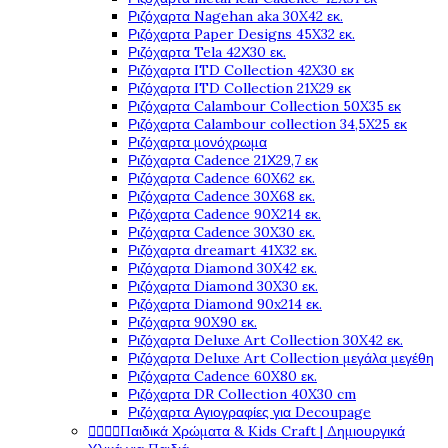
Ριζόχαρτα Nagehan aka 30X42 εκ.
Ριζόχαρτα Paper Designs 45X32 εκ.
Ριζόχαρτα Tela 42Χ30 εκ.
Ριζόχαρτα ITD Collection 42X30 εκ
Ριζόχαρτα ITD Collection 21X29 εκ
Ριζόχαρτα Calambour Collection 50X35 εκ
Ριζόχαρτα Calambour collection 34,5X25 εκ
Ριζόχαρτα μονόχρωμα
Ριζόχαρτα Cadence 21Χ29,7 εκ
Ριζόχαρτα Cadence 60X62 εκ.
Ριζόχαρτα Cadence 30X68 εκ.
Ριζόχαρτα Cadence 90X214 εκ.
Ριζόχαρτα Cadence 30X30 εκ.
Ριζόχαρτα dreamart 41X32 εκ.
Ριζόχαρτα Diamond 30X42 εκ.
Ριζόχαρτα Diamond 30X30 εκ.
Ριζόχαρτα Diamond 90x214 εκ.
Ριζόχαρτα 90X90 εκ.
Ριζόχαρτα Deluxe Art Collection 30X42 εκ.
Ριζόχαρτα Deluxe Art Collection μεγάλα μεγέθη
Ριζόχαρτα Cadence 60X80 εκ.
Ριζόχαρτα DR Collection 40X30 cm
Ριζόχαρτα Αγιογραφίες για Decoupage
Παιδικά Χρώματα & Kids Craft | Δημιουργικά



