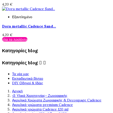
4,20 €
Εξαντλημένο
Dora metallic Cadence Sand...
4,20 €
όλα τα προϊόντα
Κατηγορίες blog
Κατηγορίες blog


Τα νέα μας
Εκπαιδευτικά βίντεο
DIY Οδηγοί & Ιδέες
Αρχική
🎨 Υλικά Χεροτεχνίας- Ζωγραφικής
Ακρυλικά Χρώματα Ζωγραφικής & Decoupage Cadence
Ακρυλικά χρώματα premium Cadence
Ακρυλικά χρώματα Cadence 120 ml