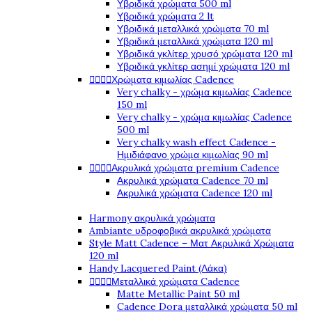
Υβριδικά χρώματα 500 ml
Υβριδικά χρώματα 2 lt
Υβριδικά μεταλλικά χρώματα 70 ml
Υβριδικά μεταλλικά χρώματα 120 ml
Υβριδικά γκλίτερ χρυσό χρώματα 120 ml
Υβριδικά γκλίτερ ασημί χρώματα 120 ml
Χρώματα κιμωλίας Cadence




Very chalky - χρώμα κιμωλίας Cadence
150 ml
Very chalky - χρώμα κιμωλίας Cadence
500 ml
Very chalky wash effect Cadence -
Ημιδιάφανο χρώμα κιμωλίας 90 ml
Ακρυλικά χρώματα premium Cadence




Ακρυλικά χρώματα Cadence 70 ml
Ακρυλικά χρώματα Cadence 120 ml
Harmony ακρυλικά χρώματα
Ambiante υδροφοβικά ακρυλικά χρώματα
Style Matt Cadence – Ματ Ακρυλικά Χρώματα
120 ml
Handy Lacquered Paint (Λάκα)
Μεταλλικά χρώματα Cadence




Matte Metallic Paint 50 ml
Cadence Dora μεταλλικά χρώματα 50 ml