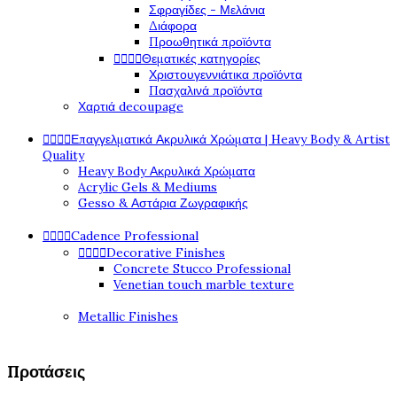
Σφραγίδες - Μελάνια
Διάφορα
Προωθητικά προϊόντα
Θεματικές κατηγορίες




Χριστουγεννιάτικα προϊόντα
Πασχαλινά προϊόντα
Χαρτιά decoupage
Επαγγελματικά Ακρυλικά Χρώματα | Heavy Body & Artist




Quality
Heavy Body Ακρυλικά Χρώματα
Acrylic Gels & Mediums
Gesso & Αστάρια Ζωγραφικής
Cadence Professional




Decorative Finishes




Concrete Stucco Professional
Venetian touch marble texture
Metallic Finishes
Προτάσεις