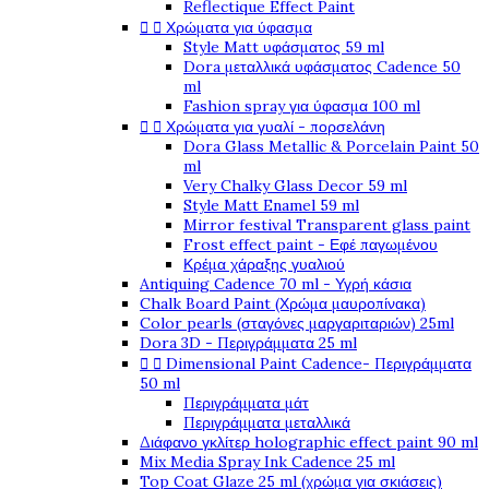
Reflectique Effect Paint
Χρώματα για ύφασμα


Style Matt υφάσματος 59 ml
Dora μεταλλικά υφάσματος Cadence 50
ml
Fashion spray για ύφασμα 100 ml
Χρώματα για γυαλί - πορσελάνη


Dora Glass Metallic & Porcelain Paint 50
ml
Very Chalky Glass Decor 59 ml
Style Matt Enamel 59 ml
Mirror festival Transparent glass paint
Frost effect paint - Εφέ παγωμένου
Κρέμα χάραξης γυαλιού
Antiquing Cadence 70 ml - Υγρή κάσια
Chalk Board Paint (Χρώμα μαυροπίνακα)
Color pearls (σταγόνες μαργαριταριών) 25ml
Dora 3D - Περιγράμματα 25 ml
Dimensional Paint Cadence- Περιγράμματα


50 ml
Περιγράμματα μάτ
Περιγράμματα μεταλλικά
Διάφανο γκλίτερ holographic effect paint 90 ml
Mix Media Spray Ink Cadence 25 ml
Top Coat Glaze 25 ml (χρώμα για σκιάσεις)