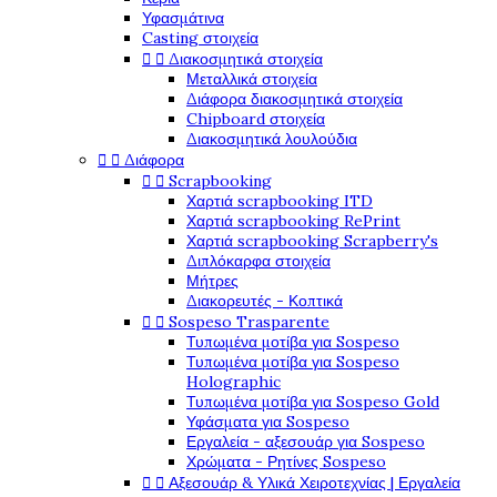
Υφασμάτινα
Casting στοιχεία
Διακοσμητικά στοιχεία


Μεταλλικά στοιχεία
Διάφορα διακοσμητικά στοιχεία
Chipboard στοιχεία
Διακοσμητικά λουλούδια
Διάφορα


Scrapbooking


Χαρτιά scrapbooking ITD
Χαρτιά scrapbooking RePrint
Χαρτιά scrapbooking Scrapberry's
Διπλόκαρφα στοιχεία
Μήτρες
Διακορευτές - Κοπτικά
Sospeso Trasparente


Τυπωμένα μοτίβα για Sospeso
Τυπωμένα μοτίβα για Sospeso
Holographic
Τυπωμένα μοτίβα για Sospeso Gold
Υφάσματα για Sospeso
Εργαλεία - αξεσουάρ για Sospeso
Χρώματα - Ρητίνες Sospeso
Αξεσουάρ & Υλικά Χειροτεχνίας | Εργαλεία

