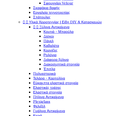
Σφουγγάρι Velour
Σκαφάκια βαφής
Εργαλεία τεχνοτροπίας
Σπάτουλες
Υλικά Χειροτεχνίας | Είδη DIY & Κατασκευών


Ξύλινα Αντικείμενα


Κουτιά - Μπαούλα
Δίσκοι
Πάνελ
Καβαλέτα
Κορνίζες
Ρολόγια
Διάφορα ξύλινα
Διακοσμητικά στοιχεία
Έπιπλα
Πολυεστερικά
Τελάρα - Καρτολίνα
Εύκαμπτα ελαστικά στοιχεία
Ελαστικές τρέσες
Ελαστικά στοιχεία
Πήλινα Αντικείμενα
Plexiglass
Φελιζόλ
Γυάλινα Αντικείμενα
Κεριά