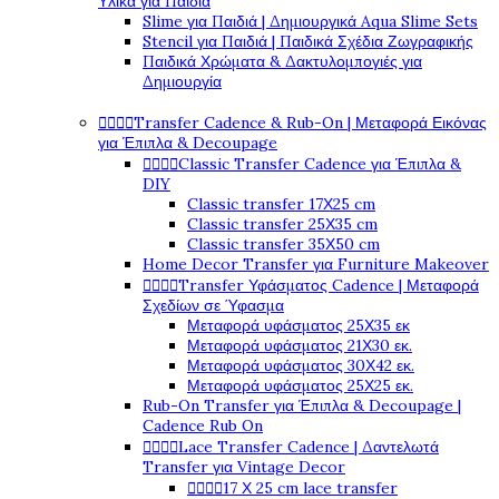
Υλικά για Παιδιά
Slime για Παιδιά | Δημιουργικά Aqua Slime Sets
Stencil για Παιδιά | Παιδικά Σχέδια Ζωγραφικής
Παιδικά Χρώματα & Δακτυλομπογιές για
Δημιουργία
Transfer Cadence & Rub-On | Μεταφορά Εικόνας




για Έπιπλα & Decoupage
Classic Transfer Cadence για Έπιπλα &




DIY
Classic transfer 17Χ25 cm
Classic transfer 25Χ35 cm
Classic transfer 35Χ50 cm
Home Decor Transfer για Furniture Makeover
Transfer Υφάσματος Cadence | Μεταφορά




Σχεδίων σε Ύφασμα
Μεταφορά υφάσματος 25Χ35 εκ
Μεταφορά υφάσματος 21Χ30 εκ.
Μεταφορά υφάσματος 30Χ42 εκ.
Μεταφορά υφάσματος 25Χ25 εκ.
Rub-On Transfer για Έπιπλα & Decoupage |
Cadence Rub On
Lace Transfer Cadence | Δαντελωτά




Transfer για Vintage Decor
17 Χ 25 cm lace transfer



