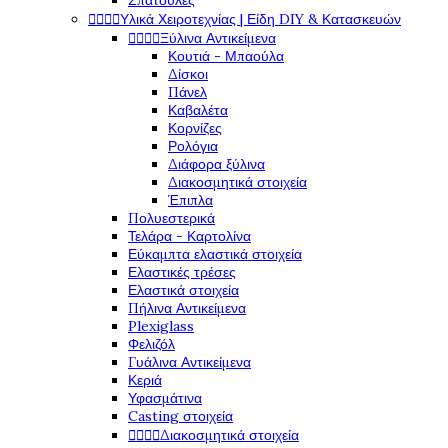
Σπάτουλες
Υλικά Χειροτεχνίας | Είδη DIY & Κατασκευών




Ξύλινα Αντικείμενα




Κουτιά - Μπαούλα
Δίσκοι
Πάνελ
Καβαλέτα
Κορνίζες
Ρολόγια
Διάφορα ξύλινα
Διακοσμητικά στοιχεία
Έπιπλα
Πολυεστερικά
Τελάρα - Καρτολίνα
Εύκαμπτα ελαστικά στοιχεία
Ελαστικές τρέσες
Ελαστικά στοιχεία
Πήλινα Αντικείμενα
Plexiglass
Φελιζόλ
Γυάλινα Αντικείμενα
Κεριά
Υφασμάτινα
Casting στοιχεία
Διακοσμητικά στοιχεία



