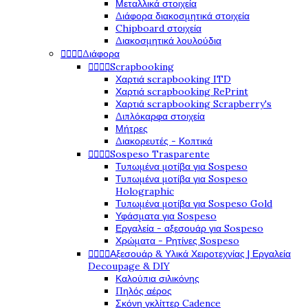
Μεταλλικά στοιχεία
Διάφορα διακοσμητικά στοιχεία
Chipboard στοιχεία
Διακοσμητικά λουλούδια
Διάφορα




Scrapbooking




Χαρτιά scrapbooking ITD
Χαρτιά scrapbooking RePrint
Χαρτιά scrapbooking Scrapberry's
Διπλόκαρφα στοιχεία
Μήτρες
Διακορευτές - Κοπτικά
Sospeso Trasparente




Τυπωμένα μοτίβα για Sospeso
Τυπωμένα μοτίβα για Sospeso
Holographic
Τυπωμένα μοτίβα για Sospeso Gold
Υφάσματα για Sospeso
Εργαλεία - αξεσουάρ για Sospeso
Χρώματα - Ρητίνες Sospeso
Αξεσουάρ & Υλικά Χειροτεχνίας | Εργαλεία




Decoupage & DIY
Καλούπια σιλικόνης
Πηλός αέρος
Σκόνη γκλίττερ Cadence