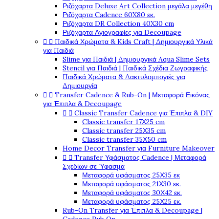
Ριζόχαρτα Deluxe Art Collection μεγάλα μεγέθη
Ριζόχαρτα Cadence 60X80 εκ.
Ριζόχαρτα DR Collection 40X30 cm
Ριζόχαρτα Αγιογραφίες για Decoupage
Παιδικά Χρώματα & Kids Craft | Δημιουργικά Υλικά


για Παιδιά
Slime για Παιδιά | Δημιουργικά Aqua Slime Sets
Stencil για Παιδιά | Παιδικά Σχέδια Ζωγραφικής
Παιδικά Χρώματα & Δακτυλομπογιές για
Δημιουργία
Transfer Cadence & Rub-On | Μεταφορά Εικόνας


για Έπιπλα & Decoupage
Classic Transfer Cadence για Έπιπλα & DIY


Classic transfer 17Χ25 cm
Classic transfer 25Χ35 cm
Classic transfer 35Χ50 cm
Home Decor Transfer για Furniture Makeover
Transfer Υφάσματος Cadence | Μεταφορά


Σχεδίων σε Ύφασμα
Μεταφορά υφάσματος 25Χ35 εκ
Μεταφορά υφάσματος 21Χ30 εκ.
Μεταφορά υφάσματος 30Χ42 εκ.
Μεταφορά υφάσματος 25Χ25 εκ.
Rub-On Transfer για Έπιπλα & Decoupage |