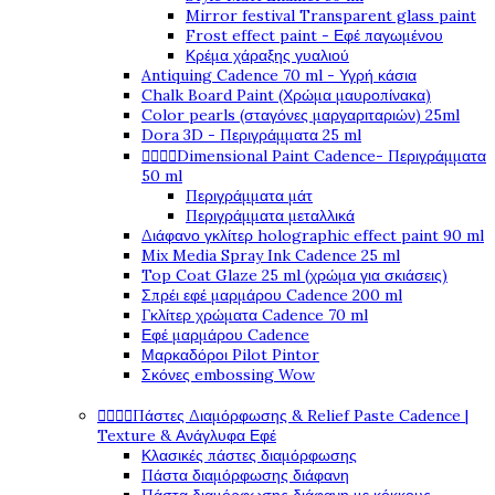
Mirror festival Transparent glass paint
Frost effect paint - Εφέ παγωμένου
Κρέμα χάραξης γυαλιού
Antiquing Cadence 70 ml - Υγρή κάσια
Chalk Board Paint (Χρώμα μαυροπίνακα)
Color pearls (σταγόνες μαργαριταριών) 25ml
Dora 3D - Περιγράμματα 25 ml
Dimensional Paint Cadence- Περιγράμματα




50 ml
Περιγράμματα μάτ
Περιγράμματα μεταλλικά
Διάφανο γκλίτερ holographic effect paint 90 ml
Mix Media Spray Ink Cadence 25 ml
Top Coat Glaze 25 ml (χρώμα για σκιάσεις)
Σπρέι εφέ μαρμάρου Cadence 200 ml
Γκλίτερ χρώματα Cadence 70 ml
Εφέ μαρμάρου Cadence
Μαρκαδόροι Pilot Pintor
Σκόνες embossing Wow
Πάστες Διαμόρφωσης & Relief Paste Cadence |




Texture & Ανάγλυφα Εφέ
Κλασικές πάστες διαμόρφωσης
Πάστα διαμόρφωσης διάφανη