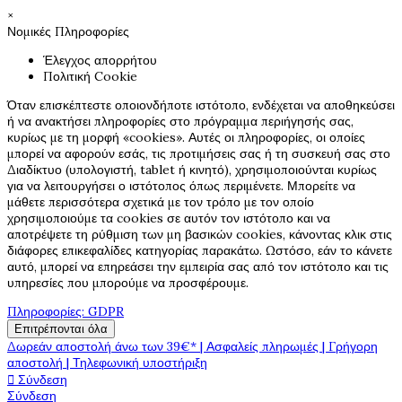
×
Νομικές Πληροφορίες
Έλεγχος απορρήτου
Πολιτική Cookie
Όταν επισκέπτεστε οποιονδήποτε ιστότοπο, ενδέχεται να αποθηκεύσει
ή να ανακτήσει πληροφορίες στο πρόγραμμα περιήγησής σας,
κυρίως με τη μορφή «cookies». Αυτές οι πληροφορίες, οι οποίες
μπορεί να αφορούν εσάς, τις προτιμήσεις σας ή τη συσκευή σας στο
Διαδίκτυο (υπολογιστή, tablet ή κινητό), χρησιμοποιούνται κυρίως
για να λειτουργήσει ο ιστότοπος όπως περιμένετε. Μπορείτε να
μάθετε περισσότερα σχετικά με τον τρόπο με τον οποίο
χρησιμοποιούμε τα cookies σε αυτόν τον ιστότοπο και να
αποτρέψετε τη ρύθμιση των μη βασικών cookies, κάνοντας κλικ στις
διάφορες επικεφαλίδες κατηγορίας παρακάτω. Ωστόσο, εάν το κάνετε
αυτό, μπορεί να επηρεάσει την εμπειρία σας από τον ιστότοπο και τις
υπηρεσίες που μπορούμε να προσφέρουμε.
Πληροφορίες: GDPR
Επιτρέπονται όλα
Δωρεάν αποστολή άνω των 39€* | Ασφαλείς πληρωμές | Γρήγορη
αποστολή | Τηλεφωνική υποστήριξη
Σύνδεση

Σύνδεση