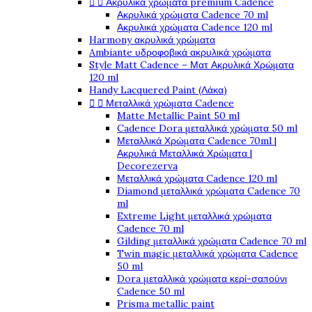
Ακρυλικά χρώματα premium Cadence


Ακρυλικά χρώματα Cadence 70 ml
Ακρυλικά χρώματα Cadence 120 ml
Harmony ακρυλικά χρώματα
Ambiante υδροφοβικά ακρυλικά χρώματα
Style Matt Cadence – Ματ Ακρυλικά Χρώματα
120 ml
Handy Lacquered Paint (Λάκα)
Μεταλλικά χρώματα Cadence


Matte Metallic Paint 50 ml
Cadence Dora μεταλλικά χρώματα 50 ml
Μεταλλικά Χρώματα Cadence 70ml |
Ακρυλικά Μεταλλικά Χρώματα |
Decorezerva
Μεταλλικά χρώματα Cadence 120 ml
Diamond μεταλλικά χρώματα Cadence 70
ml
Extreme Light μεταλλικά χρώματα
Cadence 70 ml
Gilding μεταλλικά χρώματα Cadence 70 ml
Twin magic μεταλλικά χρώματα Cadence
50 ml
Dora μεταλλικά χρώματα κερί-σαπούνι
Cadence 50 ml
Prisma metallic paint