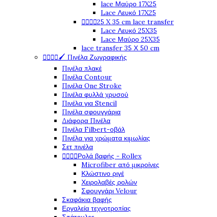
lace Μαύρο 17X25
Lace Λευκό 17X25
25 X 35 cm lace transfer




Lace Λευκό 25X35
Lace Μαύρο 25X35
lace transfer 35 Χ 50 cm
🖌️ Πινέλα Ζωγραφικής




Πινέλα πλακέ
Πινέλα Contour
Πινέλα One Stroke
Πινέλα φυλλά χρυσού
Πινέλα για Stencil
Πινέλα σφουγγάρια
Διάφορα Πινέλα
Πινέλα Filbert-οβάλ
Πινέλα για χρώματα κιμωλίας
Σετ πινέλα
Ρολά βαφής - Rollex




Microfiber από μικροίνες
Κλώστινο ριγέ
Χειρολαβές ρολών
Σφουγγάρι Velour
Σκαφάκια βαφής
Εργαλεία τεχνοτροπίας