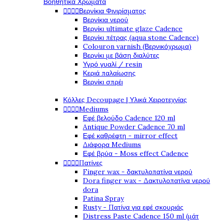
Βοηθητικά Χρώματα
Βερνίκια Φινιρίσματος




Βερνίκια νερού
Βερνίκι ultimate glaze Cadence
Βερνίκι πέτρας (aqua stone Cadence)
Colouron varnish (Βερνικόχρωμα)
Βερνίκι με βάση διαλύτες
Υγρό γυαλί / resin
Κεριά παλαίωσης
Βερνίκι σπρέι
Κόλλες Decoupage | Υλικά Χειροτεχνίας
Mediums




Εφέ βελούδο Cadence 120 ml
Antique Powder Cadence 70 ml
Εφέ καθρέφτη - mirror effect
Διάφορα Mediums
Εφέ βρύα - Moss effect Cadence
Πατίνες




Finger wax - δακτυλοπατίνα νερού
Dora finger wax - Δακτυλοπατίνα νερού
dora
Patina Spray
Rusty - Πατίνα για εφέ σκουριάς
Distress Paste Cadence 150 ml (μάτ