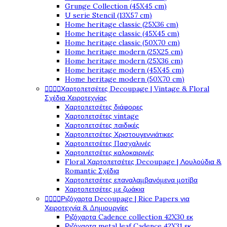
Grunge Collection (45X45 cm)
U serie Stencil (13X57 cm)
Home heritage classic (25X36 cm)
Home heritage classic (45X45 cm)
Home heritage classic (50X70 cm)
Home heritage modern (25X25 cm)
Home heritage modern (25X36 cm)
Home heritage modern (45X45 cm)
Home heritage modern (50X70 cm)
Χαρτοπετσέτες Decoupage | Vintage & Floral




Σχέδια Χειροτεχνίας
Χαρτοπετσέτες διάφορες
Χαρτοπετσέτες vintage
Χαρτοπετσέτες παιδικές
Χαρτοπετσέτες Χριστουγεννιάτικες
Χαρτοπετσέτες Πασχαλινές
Χαρτοπετσέτες καλοκαιρινές
Floral Χαρτοπετσέτες Decoupage | Λουλούδια &
Romantic Σχέδια
Χαρτοπετσέτες επαναλαμβανόμενα μοτίβα
Χαρτοπετσέτες με ζωάκια
Ριζόχαρτα Decoupage | Rice Papers για




Χειροτεχνία & Δημιουργίες
Ριζόχαρτα Cadence collection 42X30 εκ
Ριζόχαρτα metal leaf Cadence 42X31 εκ