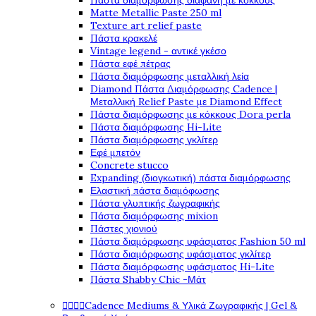
Πάστα διαμόρφωσης διάφανη με κόκκους
Matte Metallic Paste 250 ml
Texture art relief paste
Πάστα κρακελέ
Vintage legend - αντικέ γκέσο
Πάστα εφέ πέτρας
Πάστα διαμόρφωσης μεταλλική λεία
Diamond Πάστα Διαμόρφωσης Cadence |
Μεταλλική Relief Paste με Diamond Effect
Πάστα διαμόρφωσης με κόκκους Dora perla
Πάστα διαμόρφωσης Hi-Lite
Πάστα διαμόρφωσης γκλίτερ
Εφέ μπετόν
Concrete stucco
Expanding (διογκωτική) πάστα διαμόρφωσης
Ελαστική πάστα διαμόφωσης
Πάστα γλυπτικής ζωγραφικής
Πάστα διαμόρφωσης mixion
Πάστες χιονιού
Πάστα διαμόρφωσης υφάσματος Fashion 50 ml
Πάστα διαμόρφωσης υφάσματος γκλίτερ
Πάστα διαμόρφωσης υφάσματος Hi-Lite
Πάστα Shabby Chic -Μάτ
Cadence Mediums & Υλικά Ζωγραφικής | Gel &



