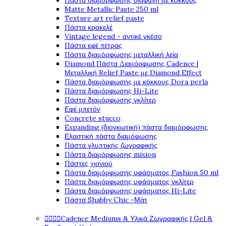
Πάστα διαμόρφωσης διάφανη με κόκκους
Matte Metallic Paste 250 ml
Texture art relief paste
Πάστα κρακελέ
Vintage legend - αντικέ γκέσο
Πάστα εφέ πέτρας
Πάστα διαμόρφωσης μεταλλική λεία
Diamond Πάστα Διαμόρφωσης Cadence |
Μεταλλική Relief Paste με Diamond Effect
Πάστα διαμόρφωσης με κόκκους Dora perla
Πάστα διαμόρφωσης Hi-Lite
Πάστα διαμόρφωσης γκλίτερ
Εφέ μπετόν
Concrete stucco
Expanding (διογκωτική) πάστα διαμόρφωσης
Ελαστική πάστα διαμόφωσης
Πάστα γλυπτικής ζωγραφικής
Πάστα διαμόρφωσης mixion
Πάστες χιονιού
Πάστα διαμόρφωσης υφάσματος Fashion 50 ml
Πάστα διαμόρφωσης υφάσματος γκλίτερ
Πάστα διαμόρφωσης υφάσματος Hi-Lite
Πάστα Shabby Chic -Μάτ




Cadence Mediums & Υλικά Ζωγραφικής | Gel &