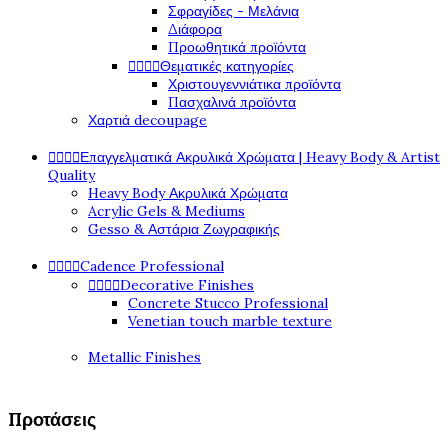
Σφραγίδες - Μελάνια
Διάφορα
Προωθητικά προϊόντα




Θεματικές κατηγορίες
Χριστουγεννιάτικα προϊόντα
Πασχαλινά προϊόντα
Χαρτιά decoupage




Επαγγελματικά Ακρυλικά Χρώματα | Heavy Body & Artist
Quality
Heavy Body Ακρυλικά Χρώματα
Acrylic Gels & Mediums
Gesso & Αστάρια Ζωγραφικής




Cadence Professional




Decorative Finishes
Concrete Stucco Professional
Venetian touch marble texture
Metallic Finishes
Προτάσεις