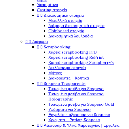
Υφασμάτινα
Casting στοιχεία


Διακοσμητικά στοιχεία
Μεταλλικά στοιχεία
Διάφορα διακοσμητικά στοιχεία
Chipboard στοιχεία
Διακοσμητικά λουλούδια


Διάφορα


Scrapbooking
Χαρτιά scrapbooking ITD
Χαρτιά scrapbooking RePrint
Χαρτιά scrapbooking Scrapberry's
Διπλόκαρφα στοιχεία
Μήτρες
Διακορευτές - Κοπτικά


Sospeso Trasparente
Τυπωμένα μοτίβα για Sospeso
Τυπωμένα μοτίβα για Sospeso
Holographic
Τυπωμένα μοτίβα για Sospeso Gold
Υφάσματα για Sospeso
Εργαλεία - αξεσουάρ για Sospeso
Χρώματα - Ρητίνες Sospeso


Αξεσουάρ & Υλικά Χειροτεχνίας | Εργαλεία