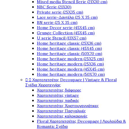
Mixed media Stencil Serie (21X30 cm)
NBC Serie (21X30)
Private serie (25X35 cm)
Lace serie-Δαντέλα (25 X 35 cm)
BN serie (25 X 35 cm)
Home Decor serie (45X45 cm)
Grunge Collection (45X45 cm)
U serie Stencil (13X57 cm)
Home heritage classic (25X36 cm)
Home heritage classic (45X45 cm)
Home heritage classic (50X70 cm)
Home heritage modern (25X25 cm)
Home heritage modern (25X36 cm)
Home heritage modern (45X45 cm)
Home heritage modern (50X70 cm)


Χαρτοπετσέτες Decoupage | Vintage & Floral
Σχέδια Χειροτεχνίας
Χαρτοπετσέτες διάφορες
Χαρτοπετσέτες vintage
Χαρτοπετσέτες παιδικές
Χαρτοπετσέτες Χριστουγεννιάτικες
Χαρτοπετσέτες Πασχαλινές
Χαρτοπετσέτες καλοκαιρινές
Floral Χαρτοπετσέτες Decoupage | Λουλούδια &
Romantic Σχέδια