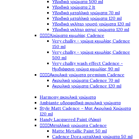
Υβριδικά χρώματα 500 ml
Υβριδικά χρώματα 2 lt
Υβριδικά μεταλλικά χρώματα 70 ml
Υβριδικά μεταλλικά χρώματα 120 ml
Υβριδικά γκλίτερ χρυσό χρώματα 120 ml
Υβριδικά γκλίτερ ασημί χρώματα 120 ml




Χρώματα κιμωλίας Cadence
Very chalky - χρώμα κιμωλίας Cadence
150 ml
Very chalky - χρώμα κιμωλίας Cadence
500 ml
Very chalky wash effect Cadence -
Ημιδιάφανο χρώμα κιμωλίας 90 ml




Ακρυλικά χρώματα premium Cadence
Ακρυλικά χρώματα Cadence 70 ml
Ακρυλικά χρώματα Cadence 120 ml
Harmony ακρυλικά χρώματα
Ambiante υδροφοβικά ακρυλικά χρώματα
Style Matt Cadence – Ματ Ακρυλικά Χρώματα
120 ml
Handy Lacquered Paint (Λάκα)




Μεταλλικά χρώματα Cadence
Matte Metallic Paint 50 ml
Cadence Dora μεταλλικά χρώματα 50 ml