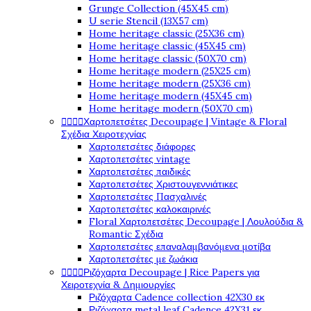
Grunge Collection (45X45 cm)
U serie Stencil (13X57 cm)
Home heritage classic (25X36 cm)
Home heritage classic (45X45 cm)
Home heritage classic (50X70 cm)
Home heritage modern (25X25 cm)
Home heritage modern (25X36 cm)
Home heritage modern (45X45 cm)
Home heritage modern (50X70 cm)




Χαρτοπετσέτες Decoupage | Vintage & Floral
Σχέδια Χειροτεχνίας
Χαρτοπετσέτες διάφορες
Χαρτοπετσέτες vintage
Χαρτοπετσέτες παιδικές
Χαρτοπετσέτες Χριστουγεννιάτικες
Χαρτοπετσέτες Πασχαλινές
Χαρτοπετσέτες καλοκαιρινές
Floral Χαρτοπετσέτες Decoupage | Λουλούδια &
Romantic Σχέδια
Χαρτοπετσέτες επαναλαμβανόμενα μοτίβα
Χαρτοπετσέτες με ζωάκια




Ριζόχαρτα Decoupage | Rice Papers για
Χειροτεχνία & Δημιουργίες
Ριζόχαρτα Cadence collection 42X30 εκ
Ριζόχαρτα metal leaf Cadence 42X31 εκ