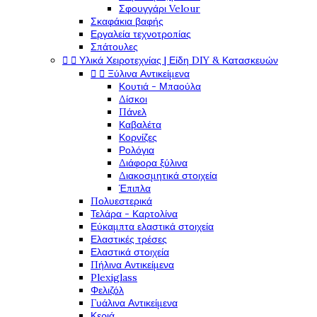
Σφουγγάρι Velour
Σκαφάκια βαφής
Εργαλεία τεχνοτροπίας
Σπάτουλες


Υλικά Χειροτεχνίας | Είδη DIY & Κατασκευών


Ξύλινα Αντικείμενα
Κουτιά - Μπαούλα
Δίσκοι
Πάνελ
Καβαλέτα
Κορνίζες
Ρολόγια
Διάφορα ξύλινα
Διακοσμητικά στοιχεία
Έπιπλα
Πολυεστερικά
Τελάρα - Καρτολίνα
Εύκαμπτα ελαστικά στοιχεία
Ελαστικές τρέσες
Ελαστικά στοιχεία
Πήλινα Αντικείμενα
Plexiglass
Φελιζόλ
Γυάλινα Αντικείμενα
Κεριά