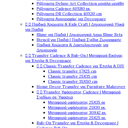
Ριζόχαρτα Deluxe Art Collection μεγάλα μεγέθη
Ριζόχαρτα Cadence 60X80 εκ.
Ριζόχαρτα DR Collection 40X30 cm
Ριζόχαρτα Αγιογραφίες για Decoupage


Παιδικά Χρώματα & Kids Craft | Δημιουργικά Υλικά
για Παιδιά
Slime για Παιδιά | Δημιουργικά Aqua Slime Sets
Stencil για Παιδιά | Παιδικά Σχέδια Ζωγραφικής
Παιδικά Χρώματα & Δακτυλομπογιές για
Δημιουργία


Transfer Cadence & Rub-On | Μεταφορά Εικόνας
για Έπιπλα & Decoupage


Classic Transfer Cadence για Έπιπλα & DIY
Classic transfer 17Χ25 cm
Classic transfer 25Χ35 cm
Classic transfer 35Χ50 cm
Home Decor Transfer για Furniture Makeover


Transfer Υφάσματος Cadence | Μεταφορά
Σχεδίων σε Ύφασμα
Μεταφορά υφάσματος 25Χ35 εκ
Μεταφορά υφάσματος 21Χ30 εκ.
Μεταφορά υφάσματος 30Χ42 εκ.
Μεταφορά υφάσματος 25Χ25 εκ.
Rub-On Transfer για Έπιπλα & Decoupage |