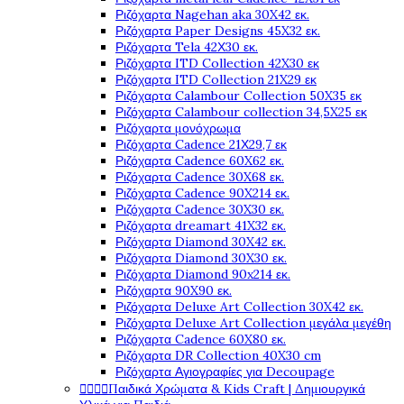
Ριζόχαρτα Nagehan aka 30X42 εκ.
Ριζόχαρτα Paper Designs 45X32 εκ.
Ριζόχαρτα Tela 42Χ30 εκ.
Ριζόχαρτα ITD Collection 42X30 εκ
Ριζόχαρτα ITD Collection 21X29 εκ
Ριζόχαρτα Calambour Collection 50X35 εκ
Ριζόχαρτα Calambour collection 34,5X25 εκ
Ριζόχαρτα μονόχρωμα
Ριζόχαρτα Cadence 21Χ29,7 εκ
Ριζόχαρτα Cadence 60X62 εκ.
Ριζόχαρτα Cadence 30X68 εκ.
Ριζόχαρτα Cadence 90X214 εκ.
Ριζόχαρτα Cadence 30X30 εκ.
Ριζόχαρτα dreamart 41X32 εκ.
Ριζόχαρτα Diamond 30X42 εκ.
Ριζόχαρτα Diamond 30X30 εκ.
Ριζόχαρτα Diamond 90x214 εκ.
Ριζόχαρτα 90X90 εκ.
Ριζόχαρτα Deluxe Art Collection 30X42 εκ.
Ριζόχαρτα Deluxe Art Collection μεγάλα μεγέθη
Ριζόχαρτα Cadence 60X80 εκ.
Ριζόχαρτα DR Collection 40X30 cm
Ριζόχαρτα Αγιογραφίες για Decoupage




Παιδικά Χρώματα & Kids Craft | Δημιουργικά