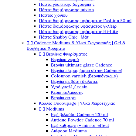
Πάστα γλυπτικής ζωγραφικής
Πάστα διαμόρφωσης mixion
Πάστες χιονιού
Πάστα διαμόρφωσης υφάσματος Fashion 50 ml
Πάστα διαμόρφωσης υφάσματος γκλίτερ
Πάστα διαμόρφωσης υφάσματος Hi-Lite
Πάστα Shabby Chic -Μάτ


Cadence Mediums & Υλικά Ζωγραφικής | Gel &
Βοηθητικά Χρώματα


Βερνίκια Φινιρίσματος
Βερνίκια νερού
Βερνίκι ultimate glaze Cadence
Βερνίκι πέτρας (aqua stone Cadence)
Colouron varnish (Βερνικόχρωμα)
Βερνίκι με βάση διαλύτες
Υγρό γυαλί / resin
Κεριά παλαίωσης
Βερνίκι σπρέι
Κόλλες Decoupage | Υλικά Χειροτεχνίας


Mediums
Εφέ βελούδο Cadence 120 ml
Antique Powder Cadence 70 ml
Εφέ καθρέφτη - mirror effect
Διάφορα Mediums