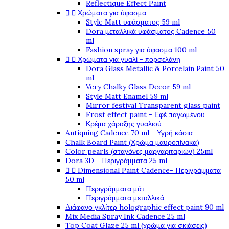
Reflectique Effect Paint


Χρώματα για ύφασμα
Style Matt υφάσματος 59 ml
Dora μεταλλικά υφάσματος Cadence 50
ml
Fashion spray για ύφασμα 100 ml


Χρώματα για γυαλί - πορσελάνη
Dora Glass Metallic & Porcelain Paint 50
ml
Very Chalky Glass Decor 59 ml
Style Matt Enamel 59 ml
Mirror festival Transparent glass paint
Frost effect paint - Εφέ παγωμένου
Κρέμα χάραξης γυαλιού
Antiquing Cadence 70 ml - Υγρή κάσια
Chalk Board Paint (Χρώμα μαυροπίνακα)
Color pearls (σταγόνες μαργαριταριών) 25ml
Dora 3D - Περιγράμματα 25 ml


Dimensional Paint Cadence- Περιγράμματα
50 ml
Περιγράμματα μάτ
Περιγράμματα μεταλλικά
Διάφανο γκλίτερ holographic effect paint 90 ml
Mix Media Spray Ink Cadence 25 ml
Top Coat Glaze 25 ml (χρώμα για σκιάσεις)