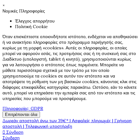
×
Νομικές Πληροφορίες
Έλεγχος απορρήτου
Πολιτική Cookie
Όταν επισκέπτεστε οποιονδήποτε ιστότοπο, ενδέχεται να αποθηκεύσει
ή να ανακτήσει πληροφορίες στο πρόγραμμα περιήγησής σας,
κυρίως με τη μορφή «cookies». Αυτές οι πληροφορίες, οι οποίες
μπορεί να αφορούν εσάς, τις προτιμήσεις σας ή τη συσκευή σας στο
Διαδίκτυο (υπολογιστή, tablet ή κινητό), χρησιμοποιούνται κυρίως
για να λειτουργήσει ο ιστότοπος όπως περιμένετε. Μπορείτε να
μάθετε περισσότερα σχετικά με τον τρόπο με τον οποίο
χρησιμοποιούμε τα cookies σε αυτόν τον ιστότοπο και να
αποτρέψετε τη ρύθμιση των μη βασικών cookies, κάνοντας κλικ στις
διάφορες επικεφαλίδες κατηγορίας παρακάτω. Ωστόσο, εάν το κάνετε
αυτό, μπορεί να επηρεάσει την εμπειρία σας από τον ιστότοπο και τις
υπηρεσίες που μπορούμε να προσφέρουμε.
Πληροφορίες: GDPR
Επιτρέπονται όλα
Δωρεάν αποστολή άνω των 39€* | Ασφαλείς πληρωμές | Γρήγορη
αποστολή | Τηλεφωνική υποστήριξη

Σύνδεση
Σύνδεση