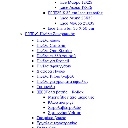
lace Μαύρο 17X25
Lace Λευκό 17X25




25 X 35 cm lace transfer
Lace Λευκό 25X35
Lace Μαύρο 25X35
lace transfer 35 Χ 50 cm




🖌️ Πινέλα Ζωγραφικής
Πινέλα πλακέ
Πινέλα Contour
Πινέλα One Stroke
Πινέλα φυλλά χρυσού
Πινέλα για Stencil
Πινέλα σφουγγάρια
Διάφορα Πινέλα
Πινέλα Filbert-οβάλ
Πινέλα για χρώματα κιμωλίας
Σετ πινέλα




Ρολά βαφής - Rollex
Microfiber από μικροίνες
Κλώστινο ριγέ
Χειρολαβές ρολών
Σφουγγάρι Velour
Σκαφάκια βαφής
Εργαλεία τεχνοτροπίας