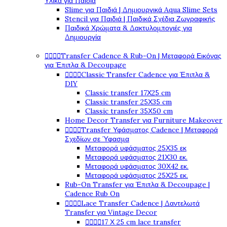
Υλικά για Παιδιά
Slime για Παιδιά | Δημιουργικά Aqua Slime Sets
Stencil για Παιδιά | Παιδικά Σχέδια Ζωγραφικής
Παιδικά Χρώματα & Δακτυλομπογιές για
Δημιουργία




Transfer Cadence & Rub-On | Μεταφορά Εικόνας
για Έπιπλα & Decoupage




Classic Transfer Cadence για Έπιπλα &
DIY
Classic transfer 17Χ25 cm
Classic transfer 25Χ35 cm
Classic transfer 35Χ50 cm
Home Decor Transfer για Furniture Makeover




Transfer Υφάσματος Cadence | Μεταφορά
Σχεδίων σε Ύφασμα
Μεταφορά υφάσματος 25Χ35 εκ
Μεταφορά υφάσματος 21Χ30 εκ.
Μεταφορά υφάσματος 30Χ42 εκ.
Μεταφορά υφάσματος 25Χ25 εκ.
Rub-On Transfer για Έπιπλα & Decoupage |
Cadence Rub On




Lace Transfer Cadence | Δαντελωτά
Transfer για Vintage Decor




17 Χ 25 cm lace transfer