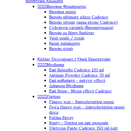
Βοηθητικά Χρώματα




Βερνίκια Φινιρίσματος
Βερνίκια νερού
Βερνίκι ultimate glaze Cadence
Βερνίκι πέτρας (aqua stone Cadence)
Colouron varnish (Βερνικόχρωμα)
Βερνίκι με βάση διαλύτες
Υγρό γυαλί / resin
Κεριά παλαίωσης
Βερνίκι σπρέι
Κόλλες Decoupage | Υλικά Χειροτεχνίας




Mediums
Εφέ βελούδο Cadence 120 ml
Antique Powder Cadence 70 ml
Εφέ καθρέφτη - mirror effect
Διάφορα Mediums
Εφέ βρύα - Moss effect Cadence




Πατίνες
Finger wax - δακτυλοπατίνα νερού
Dora finger wax - Δακτυλοπατίνα νερού
dora
Patina Spray
Rusty - Πατίνα για εφέ σκουριάς
Distress Paste Cadence 150 ml (μάτ