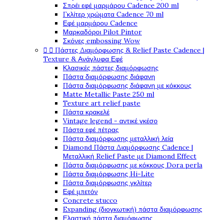
Σπρέι εφέ μαρμάρου Cadence 200 ml
Γκλίτερ χρώματα Cadence 70 ml
Εφέ μαρμάρου Cadence
Μαρκαδόροι Pilot Pintor
Σκόνες embossing Wow


Πάστες Διαμόρφωσης & Relief Paste Cadence |
Texture & Ανάγλυφα Εφέ
Κλασικές πάστες διαμόρφωσης
Πάστα διαμόρφωσης διάφανη
Πάστα διαμόρφωσης διάφανη με κόκκους
Matte Metallic Paste 250 ml
Texture art relief paste
Πάστα κρακελέ
Vintage legend - αντικέ γκέσο
Πάστα εφέ πέτρας
Πάστα διαμόρφωσης μεταλλική λεία
Diamond Πάστα Διαμόρφωσης Cadence |
Μεταλλική Relief Paste με Diamond Effect
Πάστα διαμόρφωσης με κόκκους Dora perla
Πάστα διαμόρφωσης Hi-Lite
Πάστα διαμόρφωσης γκλίτερ
Εφέ μπετόν
Concrete stucco
Expanding (διογκωτική) πάστα διαμόρφωσης
Ελαστική πάστα διαμόφωσης