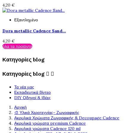
4,20 €
Εξαντλημένο
Dora metallic Cadence Sand...
4,20 €
όλα τα προϊόντα
Κατηγορίες blog
Κατηγορίες blog


Τα νέα μας
Εκπαιδευτικά βίντεο
DIY Οδηγοί & Ιδέες
Αρχική
🎨 Υλικά Χεροτεχνίας- Ζωγραφικής
Ακρυλικά Χρώματα Ζωγραφικής & Decoupage Cadence
Ακρυλικά χρώματα premium Cadence
Ακρυλικά χρώματα Cadence 120 ml