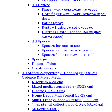
Εφέ βρύα - Moss effect Cadence


Πατίνες
Finger wax - δακτυλοπατίνα νερού
Dora finger wax - Δακτυλοπατίνα νερού
dora
Patina Spray
Rusty - Πατίνα για εφέ σκουριάς
Distress Paste Cadence 150 ml (μάτ
πατίνα νερού)


Κρακελέ
Κρακελέ 1ος συστατικού
Κρακελέ 2 συστατικών διάφανο
Κρακελέ 2 συστατικών - crocodile
Χρύσωμα
Πρίμερ - Γκέσο
Createx series


Stencil Ζωγραφικής & Decoupage | Στένσιλ
Cadence & Mixed Media
K serie (6 X 20 cm)
Mixed media stencil Serie (10X25 cm)
D serie (15 X 20 cm)
Home Decor Midi Stencil (25x25 cm)
Siluet Trendy Shadow Stencil (25X25 cm)
Tiles stencil collection 30X30 εκ. (πλακάκια)
AS Serie (21X30)