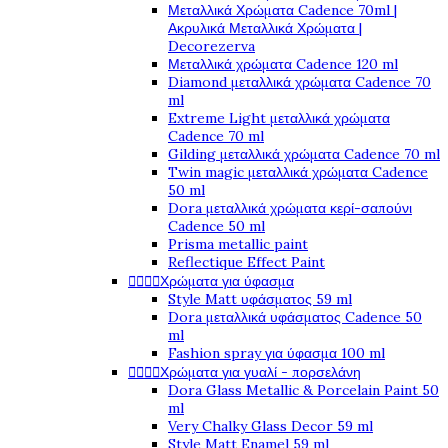
Μεταλλικά Χρώματα Cadence 70ml |
Ακρυλικά Μεταλλικά Χρώματα |
Decorezerva
Μεταλλικά χρώματα Cadence 120 ml
Diamond μεταλλικά χρώματα Cadence 70
ml
Extreme Light μεταλλικά χρώματα
Cadence 70 ml
Gilding μεταλλικά χρώματα Cadence 70 ml
Twin magic μεταλλικά χρώματα Cadence
50 ml
Dora μεταλλικά χρώματα κερί-σαπούνι
Cadence 50 ml
Prisma metallic paint
Reflectique Effect Paint




Χρώματα για ύφασμα
Style Matt υφάσματος 59 ml
Dora μεταλλικά υφάσματος Cadence 50
ml
Fashion spray για ύφασμα 100 ml




Χρώματα για γυαλί - πορσελάνη
Dora Glass Metallic & Porcelain Paint 50
ml
Very Chalky Glass Decor 59 ml
Style Matt Enamel 59 ml