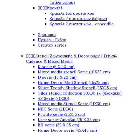
πατίνα νερού)




Κρακελέ
Κρακελέ 1ος συστατικού
Κρακελέ 2 συστατικών διάφανο
Κρακελέ 2 συστατικών - crocodile
Χρύσωμα
Πρίμερ - Γκέσο
Createx series




Stencil Ζωγραφικής & Decoupage | Στένσιλ
Cadence & Mixed Media
K serie (6 X 20 cm)
Mixed media stencil Serie (10X25 cm)
D serie (15 X 20 cm)
Home Decor Midi Stencil (25x25 cm)
Siluet Trendy Shadow Stencil (25X25 cm)
Tiles stencil collection 30X30 εκ. (πλακάκια)
AS Serie (21X30)
Mixed media Stencil Serie (21X30 cm)
NBC Serie (21X30)
Private serie (25X35 cm)
Lace serie-Δαντέλα (25 X 35 cm)
BN serie (25 X 35 cm)
Home Decor serie (45X45 cm)