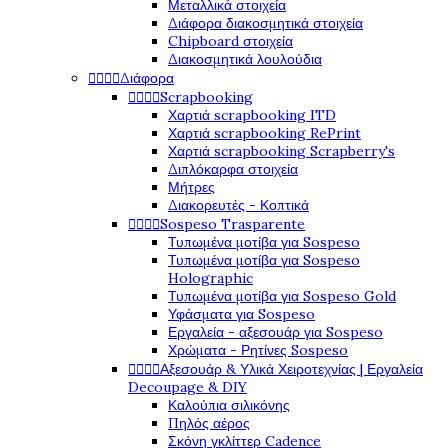
Μεταλλικά στοιχεία
Διάφορα διακοσμητικά στοιχεία
Chipboard στοιχεία
Διακοσμητικά λουλούδια




Διάφορα




Scrapbooking
Χαρτιά scrapbooking ITD
Χαρτιά scrapbooking RePrint
Χαρτιά scrapbooking Scrapberry's
Διπλόκαρφα στοιχεία
Μήτρες
Διακορευτές - Κοπτικά




Sospeso Trasparente
Τυπωμένα μοτίβα για Sospeso
Τυπωμένα μοτίβα για Sospeso
Holographic
Τυπωμένα μοτίβα για Sospeso Gold
Υφάσματα για Sospeso
Εργαλεία - αξεσουάρ για Sospeso
Χρώματα - Ρητίνες Sospeso




Αξεσουάρ & Υλικά Χειροτεχνίας | Εργαλεία
Decoupage & DIY
Καλούπια σιλικόνης
Πηλός αέρος
Σκόνη γκλίττερ Cadence