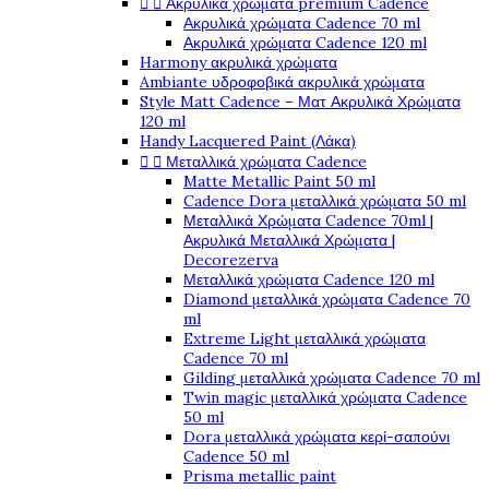


Ακρυλικά χρώματα premium Cadence
Ακρυλικά χρώματα Cadence 70 ml
Ακρυλικά χρώματα Cadence 120 ml
Harmony ακρυλικά χρώματα
Ambiante υδροφοβικά ακρυλικά χρώματα
Style Matt Cadence – Ματ Ακρυλικά Χρώματα
120 ml
Handy Lacquered Paint (Λάκα)


Μεταλλικά χρώματα Cadence
Matte Metallic Paint 50 ml
Cadence Dora μεταλλικά χρώματα 50 ml
Μεταλλικά Χρώματα Cadence 70ml |
Ακρυλικά Μεταλλικά Χρώματα |
Decorezerva
Μεταλλικά χρώματα Cadence 120 ml
Diamond μεταλλικά χρώματα Cadence 70
ml
Extreme Light μεταλλικά χρώματα
Cadence 70 ml
Gilding μεταλλικά χρώματα Cadence 70 ml
Twin magic μεταλλικά χρώματα Cadence
50 ml
Dora μεταλλικά χρώματα κερί-σαπούνι
Cadence 50 ml
Prisma metallic paint