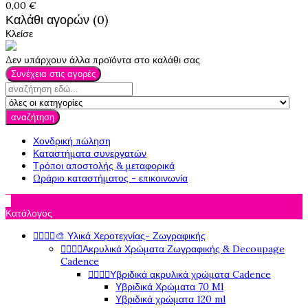
0,00 €
Καλάθι αγορών (0)
Κλείσε
Δεν υπάρχουν άλλα προϊόντα στο καλάθι σας
Συνέχεια στις αγορές
αναζήτηση
Χονδρική πώληση
Καταστήματα συνεργατών
Τρόποι αποστολής & μεταφορικά
Ωράριο καταστήματος - επικοινωνία

Κατάλογος




🎨 Υλικά Χεροτεχνίας- Ζωγραφικής




Ακρυλικά Χρώματα Ζωγραφικής & Decoupage
Cadence




Υβριδικά ακρυλικά χρώματα Cadence
Υβριδικά Χρώματα 70 Ml
Υβριδικά χρώματα 120 ml