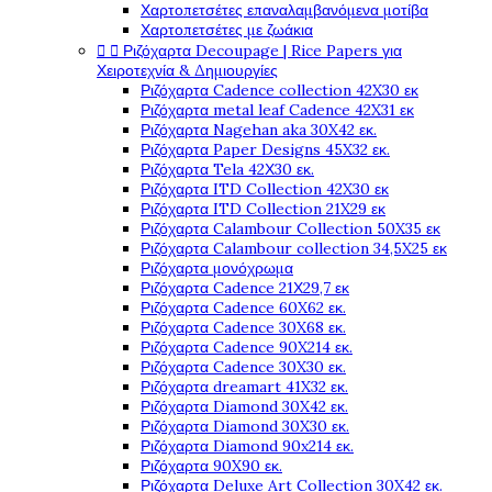
Χαρτοπετσέτες επαναλαμβανόμενα μοτίβα
Χαρτοπετσέτες με ζωάκια


Ριζόχαρτα Decoupage | Rice Papers για
Χειροτεχνία & Δημιουργίες
Ριζόχαρτα Cadence collection 42X30 εκ
Ριζόχαρτα metal leaf Cadence 42X31 εκ
Ριζόχαρτα Nagehan aka 30X42 εκ.
Ριζόχαρτα Paper Designs 45X32 εκ.
Ριζόχαρτα Tela 42Χ30 εκ.
Ριζόχαρτα ITD Collection 42X30 εκ
Ριζόχαρτα ITD Collection 21X29 εκ
Ριζόχαρτα Calambour Collection 50X35 εκ
Ριζόχαρτα Calambour collection 34,5X25 εκ
Ριζόχαρτα μονόχρωμα
Ριζόχαρτα Cadence 21Χ29,7 εκ
Ριζόχαρτα Cadence 60X62 εκ.
Ριζόχαρτα Cadence 30X68 εκ.
Ριζόχαρτα Cadence 90X214 εκ.
Ριζόχαρτα Cadence 30X30 εκ.
Ριζόχαρτα dreamart 41X32 εκ.
Ριζόχαρτα Diamond 30X42 εκ.
Ριζόχαρτα Diamond 30X30 εκ.
Ριζόχαρτα Diamond 90x214 εκ.
Ριζόχαρτα 90X90 εκ.
Ριζόχαρτα Deluxe Art Collection 30X42 εκ.