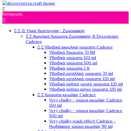

Κατηγορίες



🎨 Υλικά Χεροτεχνίας- Ζωγραφικής


Ακρυλικά Χρώματα Ζωγραφικής & Decoupage
Cadence


Υβριδικά ακρυλικά χρώματα Cadence
Υβριδικά Χρώματα 70 Ml
Υβριδικά χρώματα 120 ml
Υβριδικά χρώματα 500 ml
Υβριδικά χρώματα 2 lt
Υβριδικά μεταλλικά χρώματα 70 ml
Υβριδικά μεταλλικά χρώματα 120 ml
Υβριδικά γκλίτερ χρυσό χρώματα 120 ml
Υβριδικά γκλίτερ ασημί χρώματα 120 ml


Χρώματα κιμωλίας Cadence
Very chalky - χρώμα κιμωλίας Cadence
150 ml
Very chalky - χρώμα κιμωλίας Cadence
500 ml
Very chalky wash effect Cadence -
Ημιδιάφανο χρώμα κιμωλίας 90 ml