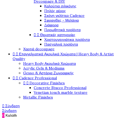
Decoupage & DIY
Καλούπια σιλικόνης
Πηλός αέρος
Σκόνη γκλίττερ Cadence
Σφραγίδες - Μελάνια
Διάφορα
Προωθητικά προϊόντα


Θεματικές κατηγορίες
Χριστουγεννιάτικα προϊόντα
Πασχαλινά προϊόντα
Χαρτιά decoupage


Επαγγελματικά Ακρυλικά Χρώματα | Heavy Body & Artist
Quality
Heavy Body Ακρυλικά Χρώματα
Acrylic Gels & Mediums
Gesso & Αστάρια Ζωγραφικής


Cadence Professional


Decorative Finishes
Concrete Stucco Professional
Venetian touch marble texture
Metallic Finishes

Σύνδεση
Σύνδεση
0
Καλάθι