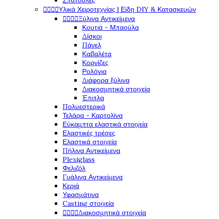
Σπάτουλες




Υλικά Χειροτεχνίας | Είδη DIY & Κατασκευών




Ξύλινα Αντικείμενα
Κουτιά - Μπαούλα
Δίσκοι
Πάνελ
Καβαλέτα
Κορνίζες
Ρολόγια
Διάφορα ξύλινα
Διακοσμητικά στοιχεία
Έπιπλα
Πολυεστερικά
Τελάρα - Καρτολίνα
Εύκαμπτα ελαστικά στοιχεία
Ελαστικές τρέσες
Ελαστικά στοιχεία
Πήλινα Αντικείμενα
Plexiglass
Φελιζόλ
Γυάλινα Αντικείμενα
Κεριά
Υφασμάτινα
Casting στοιχεία




Διακοσμητικά στοιχεία