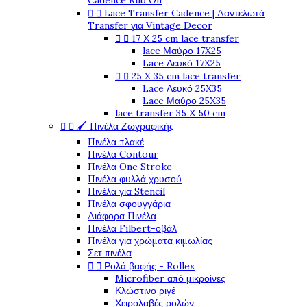
Cadence Rub On


Lace Transfer Cadence | Δαντελωτά
Transfer για Vintage Decor


17 Χ 25 cm lace transfer
lace Μαύρο 17X25
Lace Λευκό 17X25


25 X 35 cm lace transfer
Lace Λευκό 25X35
Lace Μαύρο 25X35
lace transfer 35 Χ 50 cm


🖌️ Πινέλα Ζωγραφικής
Πινέλα πλακέ
Πινέλα Contour
Πινέλα One Stroke
Πινέλα φυλλά χρυσού
Πινέλα για Stencil
Πινέλα σφουγγάρια
Διάφορα Πινέλα
Πινέλα Filbert-οβάλ
Πινέλα για χρώματα κιμωλίας
Σετ πινέλα


Ρολά βαφής - Rollex
Microfiber από μικροίνες
Κλώστινο ριγέ
Χειρολαβές ρολών