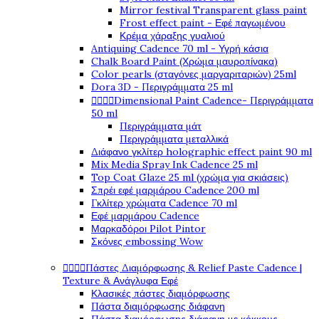
Mirror festival Transparent glass paint
Frost effect paint - Εφέ παγωμένου
Κρέμα χάραξης γυαλιού
Antiquing Cadence 70 ml - Υγρή κάσια
Chalk Board Paint (Χρώμα μαυροπίνακα)
Color pearls (σταγόνες μαργαριταριών) 25ml
Dora 3D - Περιγράμματα 25 ml




Dimensional Paint Cadence- Περιγράμματα
50 ml
Περιγράμματα μάτ
Περιγράμματα μεταλλικά
Διάφανο γκλίτερ holographic effect paint 90 ml
Mix Media Spray Ink Cadence 25 ml
Top Coat Glaze 25 ml (χρώμα για σκιάσεις)
Σπρέι εφέ μαρμάρου Cadence 200 ml
Γκλίτερ χρώματα Cadence 70 ml
Εφέ μαρμάρου Cadence
Μαρκαδόροι Pilot Pintor
Σκόνες embossing Wow




Πάστες Διαμόρφωσης & Relief Paste Cadence |
Texture & Ανάγλυφα Εφέ
Κλασικές πάστες διαμόρφωσης
Πάστα διαμόρφωσης διάφανη