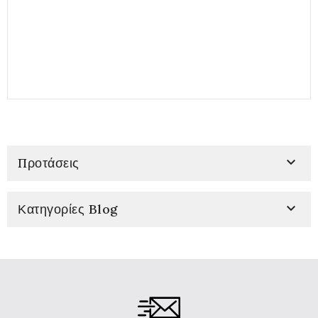
Κ
C
3

Προτάσεις

Κατηγορίες Blog