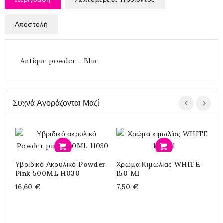
Αποστολή
Antique powder - Blue
Συχνά Αγοράζονται Μαζί
Προσθήκη
Προσθήκη
Υβριδικό Ακρυλικό Powder
Χρώμα Κιμωλίας WHITE
Pink 500ML H030
150 Ml
16,60 €
7,50 €