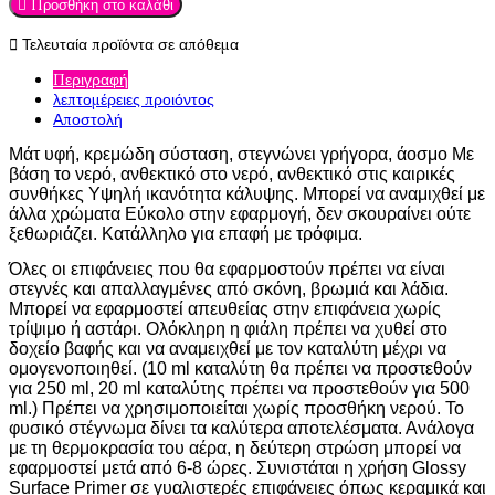

Προσθήκη στο καλάθι

Τελευταία προϊόντα σε απόθεμα
Περιγραφή
λεπτομέρειες προιόντος
Αποστολή
Μάτ υφή, κρεμώδη σύσταση, στεγνώνει γρήγορα, άοσμο Με
βάση το νερό, ανθεκτικό στο νερό, ανθεκτικό στις καιρικές
συνθήκες Υψηλή ικανότητα κάλυψης. Μπορεί να αναμιχθεί με
άλλα χρώματα Εύκολο στην εφαρμογή, δεν σκουραίνει ούτε
ξεθωριάζει. Κατάλληλο για επαφή με τρόφιμα.
Όλες οι επιφάνειες που θα εφαρμοστούν πρέπει να είναι
στεγνές και απαλλαγμένες από σκόνη, βρωμιά και λάδια.
Μπορεί να εφαρμοστεί απευθείας στην επιφάνεια χωρίς
τρίψιμο ή αστάρι. Ολόκληρη η φιάλη πρέπει να χυθεί στο
δοχείο βαφής και να αναμειχθεί με τον καταλύτη μέχρι να
ομογενοποιηθεί. (10 ml καταλύτη θα πρέπει να προστεθούν
για 250 ml, 20 ml καταλύτης πρέπει να προστεθούν για 500
ml.) Πρέπει να χρησιμοποιείται χωρίς προσθήκη νερού. Το
φυσικό στέγνωμα δίνει τα καλύτερα αποτελέσματα. Ανάλογα
με τη θερμοκρασία του αέρα, η δεύτερη στρώση μπορεί να
εφαρμοστεί μετά από 6-8 ώρες. Συνιστάται η χρήση Glossy
Surface Primer σε γυαλιστερές επιφάνειες όπως κεραμικά και