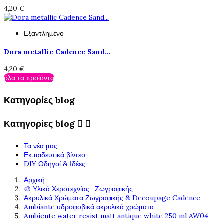
4,20 €
Εξαντλημένο
Dora metallic Cadence Sand...
4,20 €
όλα τα προϊόντα
Κατηγορίες blog
Κατηγορίες blog


Τα νέα μας
Εκπαιδευτικά βίντεο
DIY Οδηγοί & Ιδέες
Αρχική
🎨 Υλικά Χεροτεχνίας- Ζωγραφικής
Ακρυλικά Χρώματα Ζωγραφικής & Decoupage Cadence
Ambiante υδροφοβικά ακρυλικά χρώματα
Ambiente water resist matt antique white 250 ml AW04