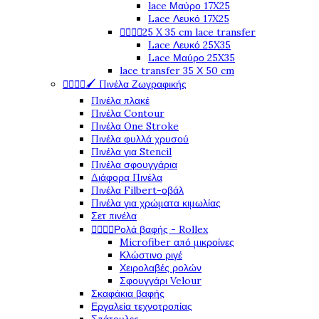
lace Μαύρο 17X25
Lace Λευκό 17X25




25 X 35 cm lace transfer
Lace Λευκό 25X35
Lace Μαύρο 25X35
lace transfer 35 Χ 50 cm




🖌️ Πινέλα Ζωγραφικής
Πινέλα πλακέ
Πινέλα Contour
Πινέλα One Stroke
Πινέλα φυλλά χρυσού
Πινέλα για Stencil
Πινέλα σφουγγάρια
Διάφορα Πινέλα
Πινέλα Filbert-οβάλ
Πινέλα για χρώματα κιμωλίας
Σετ πινέλα




Ρολά βαφής - Rollex
Microfiber από μικροίνες
Κλώστινο ριγέ
Χειρολαβές ρολών
Σφουγγάρι Velour
Σκαφάκια βαφής
Εργαλεία τεχνοτροπίας