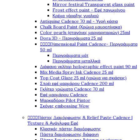
Mirror festival Transparent glass paint
Frost effect paint - Εφέ παγωμένου
Κρέμα χάραξης γυαλιού
Antiquing Cadence 70 ml - Υγρή κάσια
Chalk Board Paint (Χρώμα μαυροπίνακα)
Color pearls (σταγόνες μαργαριταριών) 25ml
Dora 3D - Περιγράμματα 25 ml




Dimensional Paint Cadence- Περιγράμματα
50 ml
Περιγράμματα μάτ
Περιγράμματα μεταλλικά
Διάφανο γκλίτερ holographic effect paint 90 ml
Mix Media Spray Ink Cadence 25 ml
Top Coat Glaze 25 ml (χρώμα για σκιάσεις)
Σπρέι εφέ μαρμάρου Cadence 200 ml
Γκλίτερ χρώματα Cadence 70 ml
Εφέ μαρμάρου Cadence
Μαρκαδόροι Pilot Pintor
Σκόνες embossing Wow




Πάστες Διαμόρφωσης & Relief Paste Cadence |
Texture & Ανάγλυφα Εφέ
Κλασικές πάστες διαμόρφωσης
Πάστα διαμόρφωσης διάφανη