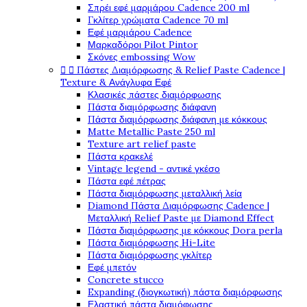
Σπρέι εφέ μαρμάρου Cadence 200 ml
Γκλίτερ χρώματα Cadence 70 ml
Εφέ μαρμάρου Cadence
Μαρκαδόροι Pilot Pintor
Σκόνες embossing Wow


Πάστες Διαμόρφωσης & Relief Paste Cadence |
Texture & Ανάγλυφα Εφέ
Κλασικές πάστες διαμόρφωσης
Πάστα διαμόρφωσης διάφανη
Πάστα διαμόρφωσης διάφανη με κόκκους
Matte Metallic Paste 250 ml
Texture art relief paste
Πάστα κρακελέ
Vintage legend - αντικέ γκέσο
Πάστα εφέ πέτρας
Πάστα διαμόρφωσης μεταλλική λεία
Diamond Πάστα Διαμόρφωσης Cadence |
Μεταλλική Relief Paste με Diamond Effect
Πάστα διαμόρφωσης με κόκκους Dora perla
Πάστα διαμόρφωσης Hi-Lite
Πάστα διαμόρφωσης γκλίτερ
Εφέ μπετόν
Concrete stucco
Expanding (διογκωτική) πάστα διαμόρφωσης
Ελαστική πάστα διαμόφωσης