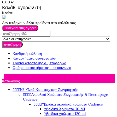
0,00 €
Καλάθι αγορών (0)
Κλείσε
Δεν υπάρχουν άλλα προϊόντα στο καλάθι σας
Συνέχεια στις αγορές
αναζήτηση
Χονδρική πώληση
Καταστήματα συνεργατών
Τρόποι αποστολής & μεταφορικά
Ωράριο καταστήματος - επικοινωνία

Κατάλογος




🎨 Υλικά Χεροτεχνίας- Ζωγραφικής




Ακρυλικά Χρώματα Ζωγραφικής & Decoupage
Cadence




Υβριδικά ακρυλικά χρώματα Cadence
Υβριδικά Χρώματα 70 Ml
Υβριδικά χρώματα 120 ml