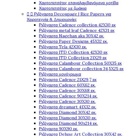
Χαρτοπετσέτες επαναλαμβανόμενα μοτίβα
Χαρτοπετσέτες με ζωάκια


Ριζόχαρτα Decoupage | Rice Papers για
Χειροτεχνία & Δημιουργίες
Ριζόχαρτα Cadence collection 42X30 εκ
Ριζόχαρτα metal leaf Cadence 42X31 εκ
Ριζόχαρτα Nagehan aka 30X42 εκ.
Ριζόχαρτα Paper Designs 45X32 εκ.
Ριζόχαρτα Tela 42Χ30 εκ.
Ριζόχαρτα ITD Collection 42X30 εκ
Ριζόχαρτα ITD Collection 21X29 εκ
Ριζόχαρτα Calambour Collection 50X35 εκ
Ριζόχαρτα Calambour collection 34,5X25 εκ
Ριζόχαρτα μονόχρωμα
Ριζόχαρτα Cadence 21Χ29,7 εκ
Ριζόχαρτα Cadence 60X62 εκ.
Ριζόχαρτα Cadence 30X68 εκ.
Ριζόχαρτα Cadence 90X214 εκ.
Ριζόχαρτα Cadence 30X30 εκ.
Ριζόχαρτα dreamart 41X32 εκ.
Ριζόχαρτα Diamond 30X42 εκ.
Ριζόχαρτα Diamond 30X30 εκ.
Ριζόχαρτα Diamond 90x214 εκ.
Ριζόχαρτα 90X90 εκ.
Ριζόχαρτα Deluxe Art Collection 30X42 εκ.