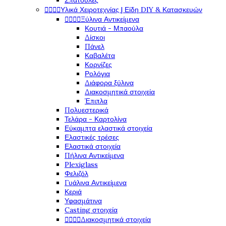
Σπάτουλες




Υλικά Χειροτεχνίας | Είδη DIY & Κατασκευών




Ξύλινα Αντικείμενα
Κουτιά - Μπαούλα
Δίσκοι
Πάνελ
Καβαλέτα
Κορνίζες
Ρολόγια
Διάφορα ξύλινα
Διακοσμητικά στοιχεία
Έπιπλα
Πολυεστερικά
Τελάρα - Καρτολίνα
Εύκαμπτα ελαστικά στοιχεία
Ελαστικές τρέσες
Ελαστικά στοιχεία
Πήλινα Αντικείμενα
Plexiglass
Φελιζόλ
Γυάλινα Αντικείμενα
Κεριά
Υφασμάτινα
Casting στοιχεία




Διακοσμητικά στοιχεία