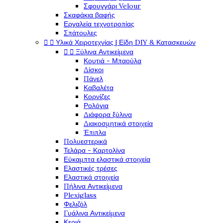
Σφουγγάρι Velour
Σκαφάκια βαφής
Εργαλεία τεχνοτροπίας
Σπάτουλες


Υλικά Χειροτεχνίας | Είδη DIY & Κατασκευών


Ξύλινα Αντικείμενα
Κουτιά - Μπαούλα
Δίσκοι
Πάνελ
Καβαλέτα
Κορνίζες
Ρολόγια
Διάφορα ξύλινα
Διακοσμητικά στοιχεία
Έπιπλα
Πολυεστερικά
Τελάρα - Καρτολίνα
Εύκαμπτα ελαστικά στοιχεία
Ελαστικές τρέσες
Ελαστικά στοιχεία
Πήλινα Αντικείμενα
Plexiglass
Φελιζόλ
Γυάλινα Αντικείμενα
Κεριά