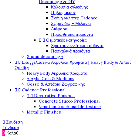
Decoupage & DIY
Καλούπια σιλικόνης
Πηλός αέρος
Σκόνη γκλίττερ Cadence
Σφραγίδες - Μελάνια
Διάφορα
Προωθητικά προϊόντα


Θεματικές κατηγορίες
Χριστουγεννιάτικα προϊόντα
Πασχαλινά προϊόντα
Χαρτιά decoupage


Επαγγελματικά Ακρυλικά Χρώματα | Heavy Body & Artist
Quality
Heavy Body Ακρυλικά Χρώματα
Acrylic Gels & Mediums
Gesso & Αστάρια Ζωγραφικής


Cadence Professional


Decorative Finishes
Concrete Stucco Professional
Venetian touch marble texture
Metallic Finishes

Σύνδεση
Σύνδεση
0
Καλάθι