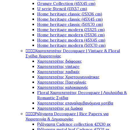
Grunge Collection (45X45 cm)
U serie Stencil (13X57 cm)
Home heritage classic (25X36 cm)
Home heritage classic (45X45 cm)
Home heritage classic (50X70 cm)
Home heritage modern (25X25 cm)
Home heritage modern (25X36 cm)
Home heritage modern (45X45 cm)
Home heritage modern (50X70 cm)




Χαρτοπετσέτες Decoupage | Vintage & Floral
Σχέδια Χειροτεχνίας
Χαρτοπετσέτες διάφορες
Χαρτοπετσέτες vintage
Χαρτοπετσέτες παιδικές
Χαρτοπετσέτες Χριστουγεννιάτικες
Χαρτοπετσέτες Πασχαλινές
Χαρτοπετσέτες καλοκαιρινές
Floral Χαρτοπετσέτες Decoupage | Λουλούδια &
Romantic Σχέδια
Χαρτοπετσέτες επαναλαμβανόμενα μοτίβα
Χαρτοπετσέτες με ζωάκια




Ριζόχαρτα Decoupage | Rice Papers για
Χειροτεχνία & Δημιουργίες
Ριζόχαρτα Cadence collection 42X30 εκ
Ριζόχαρτα metal leaf Cadence 42X31 εκ