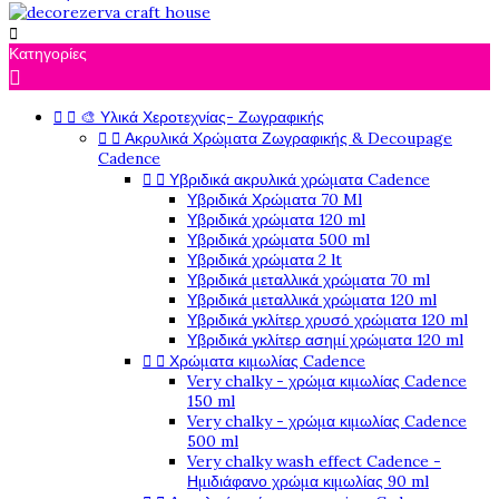

Κατηγορίες



🎨 Υλικά Χεροτεχνίας- Ζωγραφικής


Ακρυλικά Χρώματα Ζωγραφικής & Decoupage
Cadence


Υβριδικά ακρυλικά χρώματα Cadence
Υβριδικά Χρώματα 70 Ml
Υβριδικά χρώματα 120 ml
Υβριδικά χρώματα 500 ml
Υβριδικά χρώματα 2 lt
Υβριδικά μεταλλικά χρώματα 70 ml
Υβριδικά μεταλλικά χρώματα 120 ml
Υβριδικά γκλίτερ χρυσό χρώματα 120 ml
Υβριδικά γκλίτερ ασημί χρώματα 120 ml


Χρώματα κιμωλίας Cadence
Very chalky - χρώμα κιμωλίας Cadence
150 ml
Very chalky - χρώμα κιμωλίας Cadence
500 ml
Very chalky wash effect Cadence -
Ημιδιάφανο χρώμα κιμωλίας 90 ml