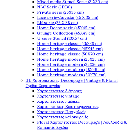
Mixed media Stencil Serie (21X30 cm)
NBC Serie (21X30)
Private serie (25X35 cm)
Lace serie-Δαντέλα (25 X 35 cm)
BN serie (25 X 35 cm)
Home Decor serie (45X45 cm)
Grunge Collection (45X45 cm)
U serie Stencil (13X57 cm)
Home heritage classic (25X36 cm)
Home heritage classic (45X45 cm)
Home heritage classic (50X70 cm)
Home heritage modern (25X25 cm)
Home heritage modern (25X36 cm)
Home heritage modern (45X45 cm)
Home heritage modern (50X70 cm)


Χαρτοπετσέτες Decoupage | Vintage & Floral
Σχέδια Χειροτεχνίας
Χαρτοπετσέτες διάφορες
Χαρτοπετσέτες vintage
Χαρτοπετσέτες παιδικές
Χαρτοπετσέτες Χριστουγεννιάτικες
Χαρτοπετσέτες Πασχαλινές
Χαρτοπετσέτες καλοκαιρινές
Floral Χαρτοπετσέτες Decoupage | Λουλούδια &
Romantic Σχέδια