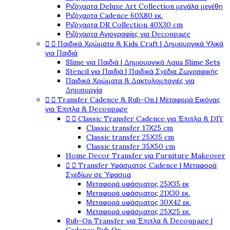
Ριζόχαρτα Deluxe Art Collection μεγάλα μεγέθη
Ριζόχαρτα Cadence 60X80 εκ.
Ριζόχαρτα DR Collection 40X30 cm
Ριζόχαρτα Αγιογραφίες για Decoupage


Παιδικά Χρώματα & Kids Craft | Δημιουργικά Υλικά
για Παιδιά
Slime για Παιδιά | Δημιουργικά Aqua Slime Sets
Stencil για Παιδιά | Παιδικά Σχέδια Ζωγραφικής
Παιδικά Χρώματα & Δακτυλομπογιές για
Δημιουργία


Transfer Cadence & Rub-On | Μεταφορά Εικόνας
για Έπιπλα & Decoupage


Classic Transfer Cadence για Έπιπλα & DIY
Classic transfer 17Χ25 cm
Classic transfer 25Χ35 cm
Classic transfer 35Χ50 cm
Home Decor Transfer για Furniture Makeover


Transfer Υφάσματος Cadence | Μεταφορά
Σχεδίων σε Ύφασμα
Μεταφορά υφάσματος 25Χ35 εκ
Μεταφορά υφάσματος 21Χ30 εκ.
Μεταφορά υφάσματος 30Χ42 εκ.
Μεταφορά υφάσματος 25Χ25 εκ.
Rub-On Transfer για Έπιπλα & Decoupage |