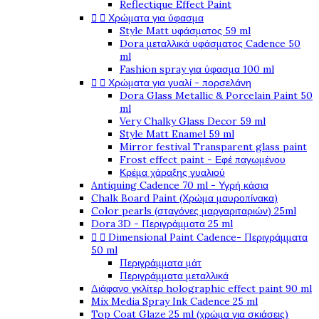
Reflectique Effect Paint


Χρώματα για ύφασμα
Style Matt υφάσματος 59 ml
Dora μεταλλικά υφάσματος Cadence 50
ml
Fashion spray για ύφασμα 100 ml


Χρώματα για γυαλί - πορσελάνη
Dora Glass Metallic & Porcelain Paint 50
ml
Very Chalky Glass Decor 59 ml
Style Matt Enamel 59 ml
Mirror festival Transparent glass paint
Frost effect paint - Εφέ παγωμένου
Κρέμα χάραξης γυαλιού
Antiquing Cadence 70 ml - Υγρή κάσια
Chalk Board Paint (Χρώμα μαυροπίνακα)
Color pearls (σταγόνες μαργαριταριών) 25ml
Dora 3D - Περιγράμματα 25 ml


Dimensional Paint Cadence- Περιγράμματα
50 ml
Περιγράμματα μάτ
Περιγράμματα μεταλλικά
Διάφανο γκλίτερ holographic effect paint 90 ml
Mix Media Spray Ink Cadence 25 ml
Top Coat Glaze 25 ml (χρώμα για σκιάσεις)