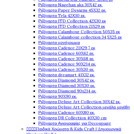
Ριζόχαρτα Nagehan aka 30X42 εκ.
Ριζόχαρτα Paper Designs 45X32 εκ.
Ριζόχαρτα Tela 42Χ30 εκ.
Ριζόχαρτα ITD Collection 42X30 εκ
Ριζόχαρτα ITD Collection 21X29 εκ
Ριζόχαρτα Calambour Collection 50X35 εκ
Ριζόχαρτα Calambour collection 34,5X25 εκ
Ριζόχαρτα μονόχρωμα
Ριζόχαρτα Cadence 21Χ29,7 εκ
Ριζόχαρτα Cadence 60X62 εκ.
Ριζόχαρτα Cadence 30X68 εκ.
Ριζόχαρτα Cadence 90X214 εκ.
Ριζόχαρτα Cadence 30X30 εκ.
Ριζόχαρτα dreamart 41X32 εκ.
Ριζόχαρτα Diamond 30X42 εκ.
Ριζόχαρτα Diamond 30X30 εκ.
Ριζόχαρτα Diamond 90x214 εκ.
Ριζόχαρτα 90X90 εκ.
Ριζόχαρτα Deluxe Art Collection 30X42 εκ.
Ριζόχαρτα Deluxe Art Collection μεγάλα μεγέθη
Ριζόχαρτα Cadence 60X80 εκ.
Ριζόχαρτα DR Collection 40X30 cm
Ριζόχαρτα Αγιογραφίες για Decoupage




Παιδικά Χρώματα & Kids Craft | Δημιουργικά