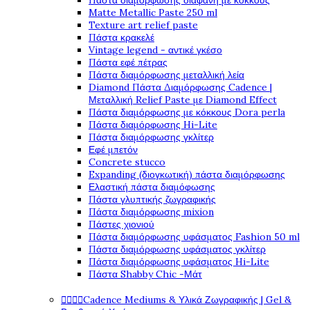
Πάστα διαμόρφωσης διάφανη με κόκκους
Matte Metallic Paste 250 ml
Texture art relief paste
Πάστα κρακελέ
Vintage legend - αντικέ γκέσο
Πάστα εφέ πέτρας
Πάστα διαμόρφωσης μεταλλική λεία
Diamond Πάστα Διαμόρφωσης Cadence |
Μεταλλική Relief Paste με Diamond Effect
Πάστα διαμόρφωσης με κόκκους Dora perla
Πάστα διαμόρφωσης Hi-Lite
Πάστα διαμόρφωσης γκλίτερ
Εφέ μπετόν
Concrete stucco
Expanding (διογκωτική) πάστα διαμόρφωσης
Ελαστική πάστα διαμόφωσης
Πάστα γλυπτικής ζωγραφικής
Πάστα διαμόρφωσης mixion
Πάστες χιονιού
Πάστα διαμόρφωσης υφάσματος Fashion 50 ml
Πάστα διαμόρφωσης υφάσματος γκλίτερ
Πάστα διαμόρφωσης υφάσματος Hi-Lite
Πάστα Shabby Chic -Μάτ




Cadence Mediums & Υλικά Ζωγραφικής | Gel &