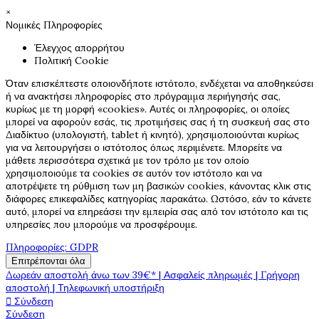
×
Νομικές Πληροφορίες
Έλεγχος απορρήτου
Πολιτική Cookie
Όταν επισκέπτεστε οποιονδήποτε ιστότοπο, ενδέχεται να αποθηκεύσει
ή να ανακτήσει πληροφορίες στο πρόγραμμα περιήγησής σας,
κυρίως με τη μορφή «cookies». Αυτές οι πληροφορίες, οι οποίες
μπορεί να αφορούν εσάς, τις προτιμήσεις σας ή τη συσκευή σας στο
Διαδίκτυο (υπολογιστή, tablet ή κινητό), χρησιμοποιούνται κυρίως
για να λειτουργήσει ο ιστότοπος όπως περιμένετε. Μπορείτε να
μάθετε περισσότερα σχετικά με τον τρόπο με τον οποίο
χρησιμοποιούμε τα cookies σε αυτόν τον ιστότοπο και να
αποτρέψετε τη ρύθμιση των μη βασικών cookies, κάνοντας κλικ στις
διάφορες επικεφαλίδες κατηγορίας παρακάτω. Ωστόσο, εάν το κάνετε
αυτό, μπορεί να επηρεάσει την εμπειρία σας από τον ιστότοπο και τις
υπηρεσίες που μπορούμε να προσφέρουμε.
Πληροφορίες: GDPR
Επιτρέπονται όλα
Δωρεάν αποστολή άνω των 39€* | Ασφαλείς πληρωμές | Γρήγορη
αποστολή | Τηλεφωνική υποστήριξη

Σύνδεση
Σύνδεση