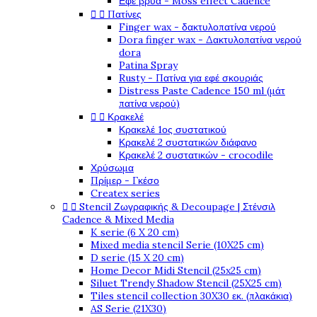
Εφέ βρύα - Moss effect Cadence


Πατίνες
Finger wax - δακτυλοπατίνα νερού
Dora finger wax - Δακτυλοπατίνα νερού
dora
Patina Spray
Rusty - Πατίνα για εφέ σκουριάς
Distress Paste Cadence 150 ml (μάτ
πατίνα νερού)


Κρακελέ
Κρακελέ 1ος συστατικού
Κρακελέ 2 συστατικών διάφανο
Κρακελέ 2 συστατικών - crocodile
Χρύσωμα
Πρίμερ - Γκέσο
Createx series


Stencil Ζωγραφικής & Decoupage | Στένσιλ
Cadence & Mixed Media
K serie (6 X 20 cm)
Mixed media stencil Serie (10X25 cm)
D serie (15 X 20 cm)
Home Decor Midi Stencil (25x25 cm)
Siluet Trendy Shadow Stencil (25X25 cm)
Tiles stencil collection 30X30 εκ. (πλακάκια)
AS Serie (21X30)