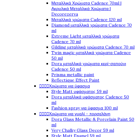
Μεταλλικά Χρώματα Cadence 70ml |
Ακρυλικά Μεταλλικά Χρώματα |
Decorezerva
Μεταλλικά χρώματα Cadence 120 ml
Diamond μεταλλικά χρώματα Cadence 70
ml
Extreme Light μεταλλικά χρώματα
Cadence 70 ml
Gilding μεταλλικά χρώματα Cadence 70 ml
Twin magic μεταλλικά χρώματα Cadence
50 ml
Dora μεταλλικά χρώματα κερί-σαπούνι
Cadence 50 ml
Prisma metallic paint
Reflectique Effect Paint




Χρώματα για ύφασμα
Style Matt υφάσματος 59 ml
Dora μεταλλικά υφάσματος Cadence 50
ml
Fashion spray για ύφασμα 100 ml




Χρώματα για γυαλί - πορσελάνη
Dora Glass Metallic & Porcelain Paint 50
ml
Very Chalky Glass Decor 59 ml
Style Matt Enamel 59 ml