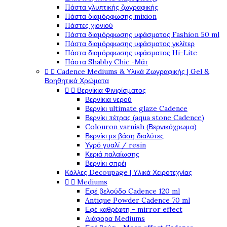
Πάστα γλυπτικής ζωγραφικής
Πάστα διαμόρφωσης mixion
Πάστες χιονιού
Πάστα διαμόρφωσης υφάσματος Fashion 50 ml
Πάστα διαμόρφωσης υφάσματος γκλίτερ
Πάστα διαμόρφωσης υφάσματος Hi-Lite
Πάστα Shabby Chic -Μάτ


Cadence Mediums & Υλικά Ζωγραφικής | Gel &
Βοηθητικά Χρώματα


Βερνίκια Φινιρίσματος
Βερνίκια νερού
Βερνίκι ultimate glaze Cadence
Βερνίκι πέτρας (aqua stone Cadence)
Colouron varnish (Βερνικόχρωμα)
Βερνίκι με βάση διαλύτες
Υγρό γυαλί / resin
Κεριά παλαίωσης
Βερνίκι σπρέι
Κόλλες Decoupage | Υλικά Χειροτεχνίας


Mediums
Εφέ βελούδο Cadence 120 ml
Antique Powder Cadence 70 ml
Εφέ καθρέφτη - mirror effect
Διάφορα Mediums