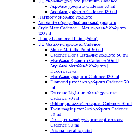


Ακρυλικά χρώματα premium Cadence
Ακρυλικά χρώματα Cadence 70 ml
Ακρυλικά χρώματα Cadence 120 ml
Harmony ακρυλικά χρώματα
Ambiante υδροφοβικά ακρυλικά χρώματα
Style Matt Cadence – Ματ Ακρυλικά Χρώματα
120 ml
Handy Lacquered Paint (Λάκα)


Μεταλλικά χρώματα Cadence
Matte Metallic Paint 50 ml
Cadence Dora μεταλλικά χρώματα 50 ml
Μεταλλικά Χρώματα Cadence 70ml |
Ακρυλικά Μεταλλικά Χρώματα |
Decorezerva
Μεταλλικά χρώματα Cadence 120 ml
Diamond μεταλλικά χρώματα Cadence 70
ml
Extreme Light μεταλλικά χρώματα
Cadence 70 ml
Gilding μεταλλικά χρώματα Cadence 70 ml
Twin magic μεταλλικά χρώματα Cadence
50 ml
Dora μεταλλικά χρώματα κερί-σαπούνι
Cadence 50 ml
Prisma metallic paint