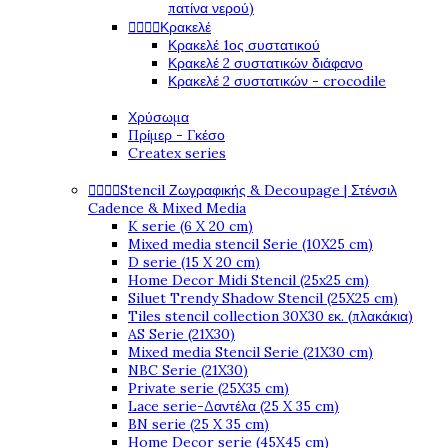
πατίνα νερού)




Κρακελέ
Κρακελέ 1ος συστατικού
Κρακελέ 2 συστατικών διάφανο
Κρακελέ 2 συστατικών - crocodile
Χρύσωμα
Πρίμερ - Γκέσο
Createx series




Stencil Ζωγραφικής & Decoupage | Στένσιλ
Cadence & Mixed Media
K serie (6 X 20 cm)
Mixed media stencil Serie (10X25 cm)
D serie (15 X 20 cm)
Home Decor Midi Stencil (25x25 cm)
Siluet Trendy Shadow Stencil (25X25 cm)
Tiles stencil collection 30X30 εκ. (πλακάκια)
AS Serie (21X30)
Mixed media Stencil Serie (21X30 cm)
NBC Serie (21X30)
Private serie (25X35 cm)
Lace serie-Δαντέλα (25 X 35 cm)
BN serie (25 X 35 cm)
Home Decor serie (45X45 cm)