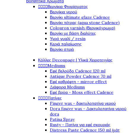
Βοηθητικά Χρώματα




Βερνίκια Φινιρίσματος
Βερνίκια νερού
Βερνίκι ultimate glaze Cadence
Βερνίκι πέτρας (aqua stone Cadence)
Colouron varnish (Βερνικόχρωμα)
Βερνίκι με βάση διαλύτες
Υγρό γυαλί / resin
Κεριά παλαίωσης
Βερνίκι σπρέι
Κόλλες Decoupage | Υλικά Χειροτεχνίας




Mediums
Εφέ βελούδο Cadence 120 ml
Antique Powder Cadence 70 ml
Εφέ καθρέφτη - mirror effect
Διάφορα Mediums
Εφέ βρύα - Moss effect Cadence




Πατίνες
Finger wax - δακτυλοπατίνα νερού
Dora finger wax - Δακτυλοπατίνα νερού
dora
Patina Spray
Rusty - Πατίνα για εφέ σκουριάς
Distress Paste Cadence 150 ml (μάτ