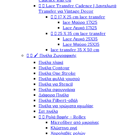
Cadence Rub On


Lace Transfer Cadence | Δαντελωτά
Transfer για Vintage Decor


17 Χ 25 cm lace transfer
lace Μαύρο 17X25
Lace Λευκό 17X25


25 X 35 cm lace transfer
Lace Λευκό 25X35
Lace Μαύρο 25X35
lace transfer 35 Χ 50 cm


🖌️ Πινέλα Ζωγραφικής
Πινέλα πλακέ
Πινέλα Contour
Πινέλα One Stroke
Πινέλα φυλλά χρυσού
Πινέλα για Stencil
Πινέλα σφουγγάρια
Διάφορα Πινέλα
Πινέλα Filbert-οβάλ
Πινέλα για χρώματα κιμωλίας
Σετ πινέλα


Ρολά βαφής - Rollex
Microfiber από μικροίνες
Κλώστινο ριγέ
Χειρολαβές ρολών