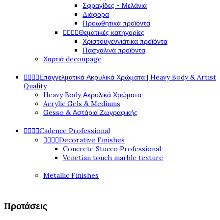
Σφραγίδες - Μελάνια
Διάφορα
Προωθητικά προϊόντα




Θεματικές κατηγορίες
Χριστουγεννιάτικα προϊόντα
Πασχαλινά προϊόντα
Χαρτιά decoupage




Επαγγελματικά Ακρυλικά Χρώματα | Heavy Body & Artist
Quality
Heavy Body Ακρυλικά Χρώματα
Acrylic Gels & Mediums
Gesso & Αστάρια Ζωγραφικής




Cadence Professional




Decorative Finishes
Concrete Stucco Professional
Venetian touch marble texture
Metallic Finishes
Προτάσεις