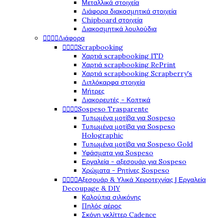
Μεταλλικά στοιχεία
Διάφορα διακοσμητικά στοιχεία
Chipboard στοιχεία
Διακοσμητικά λουλούδια




Διάφορα




Scrapbooking
Χαρτιά scrapbooking ITD
Χαρτιά scrapbooking RePrint
Χαρτιά scrapbooking Scrapberry's
Διπλόκαρφα στοιχεία
Μήτρες
Διακορευτές - Κοπτικά




Sospeso Trasparente
Τυπωμένα μοτίβα για Sospeso
Τυπωμένα μοτίβα για Sospeso
Holographic
Τυπωμένα μοτίβα για Sospeso Gold
Υφάσματα για Sospeso
Εργαλεία - αξεσουάρ για Sospeso
Χρώματα - Ρητίνες Sospeso




Αξεσουάρ & Υλικά Χειροτεχνίας | Εργαλεία
Decoupage & DIY
Καλούπια σιλικόνης
Πηλός αέρος
Σκόνη γκλίττερ Cadence