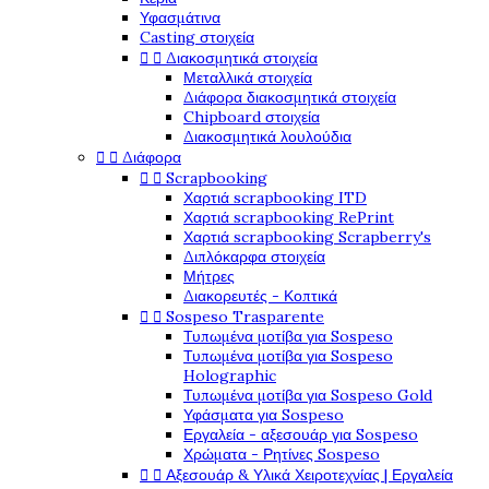
Υφασμάτινα
Casting στοιχεία


Διακοσμητικά στοιχεία
Μεταλλικά στοιχεία
Διάφορα διακοσμητικά στοιχεία
Chipboard στοιχεία
Διακοσμητικά λουλούδια


Διάφορα


Scrapbooking
Χαρτιά scrapbooking ITD
Χαρτιά scrapbooking RePrint
Χαρτιά scrapbooking Scrapberry's
Διπλόκαρφα στοιχεία
Μήτρες
Διακορευτές - Κοπτικά


Sospeso Trasparente
Τυπωμένα μοτίβα για Sospeso
Τυπωμένα μοτίβα για Sospeso
Holographic
Τυπωμένα μοτίβα για Sospeso Gold
Υφάσματα για Sospeso
Εργαλεία - αξεσουάρ για Sospeso
Χρώματα - Ρητίνες Sospeso


Αξεσουάρ & Υλικά Χειροτεχνίας | Εργαλεία