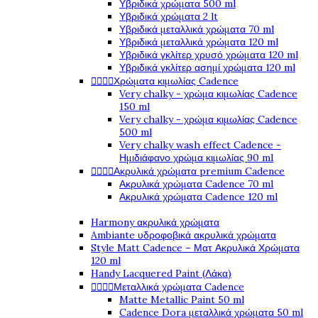
Υβριδικά χρώματα 500 ml
Υβριδικά χρώματα 2 lt
Υβριδικά μεταλλικά χρώματα 70 ml
Υβριδικά μεταλλικά χρώματα 120 ml
Υβριδικά γκλίτερ χρυσό χρώματα 120 ml
Υβριδικά γκλίτερ ασημί χρώματα 120 ml




Χρώματα κιμωλίας Cadence
Very chalky - χρώμα κιμωλίας Cadence
150 ml
Very chalky - χρώμα κιμωλίας Cadence
500 ml
Very chalky wash effect Cadence -
Ημιδιάφανο χρώμα κιμωλίας 90 ml




Ακρυλικά χρώματα premium Cadence
Ακρυλικά χρώματα Cadence 70 ml
Ακρυλικά χρώματα Cadence 120 ml
Harmony ακρυλικά χρώματα
Ambiante υδροφοβικά ακρυλικά χρώματα
Style Matt Cadence – Ματ Ακρυλικά Χρώματα
120 ml
Handy Lacquered Paint (Λάκα)




Μεταλλικά χρώματα Cadence
Matte Metallic Paint 50 ml
Cadence Dora μεταλλικά χρώματα 50 ml