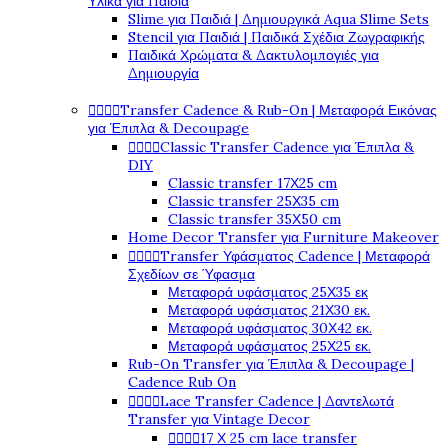
Υλικά για Παιδιά
Slime για Παιδιά | Δημιουργικά Aqua Slime Sets
Stencil για Παιδιά | Παιδικά Σχέδια Ζωγραφικής
Παιδικά Χρώματα & Δακτυλομπογιές για
Δημιουργία




Transfer Cadence & Rub-On | Μεταφορά Εικόνας
για Έπιπλα & Decoupage




Classic Transfer Cadence για Έπιπλα &
DIY
Classic transfer 17Χ25 cm
Classic transfer 25Χ35 cm
Classic transfer 35Χ50 cm
Home Decor Transfer για Furniture Makeover




Transfer Υφάσματος Cadence | Μεταφορά
Σχεδίων σε Ύφασμα
Μεταφορά υφάσματος 25Χ35 εκ
Μεταφορά υφάσματος 21Χ30 εκ.
Μεταφορά υφάσματος 30Χ42 εκ.
Μεταφορά υφάσματος 25Χ25 εκ.
Rub-On Transfer για Έπιπλα & Decoupage |
Cadence Rub On




Lace Transfer Cadence | Δαντελωτά
Transfer για Vintage Decor




17 Χ 25 cm lace transfer