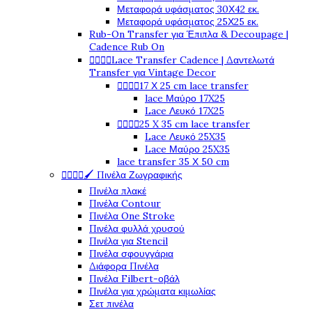
Μεταφορά υφάσματος 30Χ42 εκ.
Μεταφορά υφάσματος 25Χ25 εκ.
Rub-On Transfer για Έπιπλα & Decoupage |
Cadence Rub On




Lace Transfer Cadence | Δαντελωτά
Transfer για Vintage Decor




17 Χ 25 cm lace transfer
lace Μαύρο 17X25
Lace Λευκό 17X25




25 X 35 cm lace transfer
Lace Λευκό 25X35
Lace Μαύρο 25X35
lace transfer 35 Χ 50 cm




🖌️ Πινέλα Ζωγραφικής
Πινέλα πλακέ
Πινέλα Contour
Πινέλα One Stroke
Πινέλα φυλλά χρυσού
Πινέλα για Stencil
Πινέλα σφουγγάρια
Διάφορα Πινέλα
Πινέλα Filbert-οβάλ
Πινέλα για χρώματα κιμωλίας
Σετ πινέλα