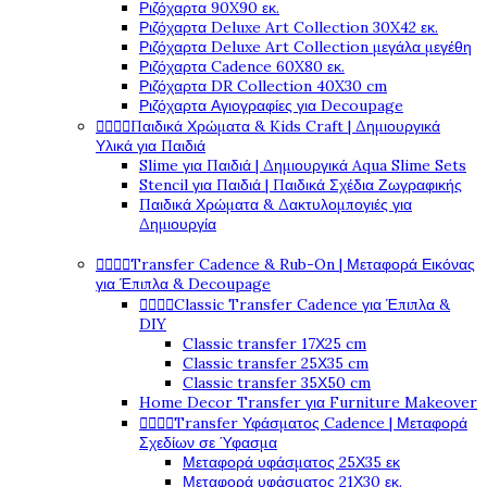
Ριζόχαρτα 90X90 εκ.
Ριζόχαρτα Deluxe Art Collection 30X42 εκ.
Ριζόχαρτα Deluxe Art Collection μεγάλα μεγέθη
Ριζόχαρτα Cadence 60X80 εκ.
Ριζόχαρτα DR Collection 40X30 cm
Ριζόχαρτα Αγιογραφίες για Decoupage




Παιδικά Χρώματα & Kids Craft | Δημιουργικά
Υλικά για Παιδιά
Slime για Παιδιά | Δημιουργικά Aqua Slime Sets
Stencil για Παιδιά | Παιδικά Σχέδια Ζωγραφικής
Παιδικά Χρώματα & Δακτυλομπογιές για
Δημιουργία




Transfer Cadence & Rub-On | Μεταφορά Εικόνας
για Έπιπλα & Decoupage




Classic Transfer Cadence για Έπιπλα &
DIY
Classic transfer 17Χ25 cm
Classic transfer 25Χ35 cm
Classic transfer 35Χ50 cm
Home Decor Transfer για Furniture Makeover




Transfer Υφάσματος Cadence | Μεταφορά
Σχεδίων σε Ύφασμα
Μεταφορά υφάσματος 25Χ35 εκ
Μεταφορά υφάσματος 21Χ30 εκ.