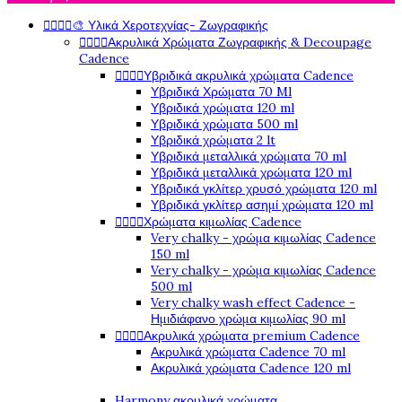




🎨 Υλικά Χεροτεχνίας- Ζωγραφικής




Ακρυλικά Χρώματα Ζωγραφικής & Decoupage
Cadence




Υβριδικά ακρυλικά χρώματα Cadence
Υβριδικά Χρώματα 70 Ml
Υβριδικά χρώματα 120 ml
Υβριδικά χρώματα 500 ml
Υβριδικά χρώματα 2 lt
Υβριδικά μεταλλικά χρώματα 70 ml
Υβριδικά μεταλλικά χρώματα 120 ml
Υβριδικά γκλίτερ χρυσό χρώματα 120 ml
Υβριδικά γκλίτερ ασημί χρώματα 120 ml




Χρώματα κιμωλίας Cadence
Very chalky - χρώμα κιμωλίας Cadence
150 ml
Very chalky - χρώμα κιμωλίας Cadence
500 ml
Very chalky wash effect Cadence -
Ημιδιάφανο χρώμα κιμωλίας 90 ml




Ακρυλικά χρώματα premium Cadence
Ακρυλικά χρώματα Cadence 70 ml
Ακρυλικά χρώματα Cadence 120 ml
Harmony ακρυλικά χρώματα