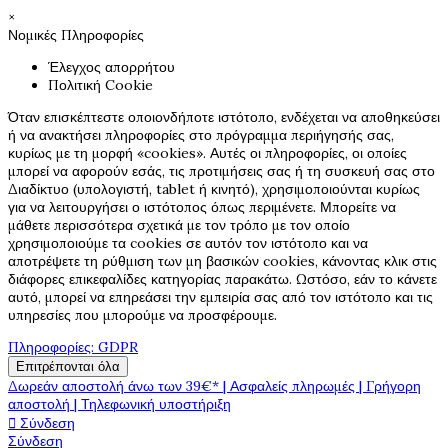
×
Νομικές Πληροφορίες
Έλεγχος απορρήτου
Πολιτική Cookie
Όταν επισκέπτεστε οποιονδήποτε ιστότοπο, ενδέχεται να αποθηκεύσει
ή να ανακτήσει πληροφορίες στο πρόγραμμα περιήγησής σας,
κυρίως με τη μορφή «cookies». Αυτές οι πληροφορίες, οι οποίες
μπορεί να αφορούν εσάς, τις προτιμήσεις σας ή τη συσκευή σας στο
Διαδίκτυο (υπολογιστή, tablet ή κινητό), χρησιμοποιούνται κυρίως
για να λειτουργήσει ο ιστότοπος όπως περιμένετε. Μπορείτε να
μάθετε περισσότερα σχετικά με τον τρόπο με τον οποίο
χρησιμοποιούμε τα cookies σε αυτόν τον ιστότοπο και να
αποτρέψετε τη ρύθμιση των μη βασικών cookies, κάνοντας κλικ στις
διάφορες επικεφαλίδες κατηγορίας παρακάτω. Ωστόσο, εάν το κάνετε
αυτό, μπορεί να επηρεάσει την εμπειρία σας από τον ιστότοπο και τις
υπηρεσίες που μπορούμε να προσφέρουμε.
Πληροφορίες: GDPR
Επιτρέπονται όλα
Δωρεάν αποστολή άνω των 39€* | Ασφαλείς πληρωμές | Γρήγορη
αποστολή | Τηλεφωνική υποστήριξη

Σύνδεση
Σύνδεση