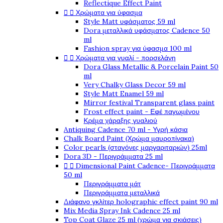
Reflectique Effect Paint


Χρώματα για ύφασμα
Style Matt υφάσματος 59 ml
Dora μεταλλικά υφάσματος Cadence 50
ml
Fashion spray για ύφασμα 100 ml


Χρώματα για γυαλί - πορσελάνη
Dora Glass Metallic & Porcelain Paint 50
ml
Very Chalky Glass Decor 59 ml
Style Matt Enamel 59 ml
Mirror festival Transparent glass paint
Frost effect paint - Εφέ παγωμένου
Κρέμα χάραξης γυαλιού
Antiquing Cadence 70 ml - Υγρή κάσια
Chalk Board Paint (Χρώμα μαυροπίνακα)
Color pearls (σταγόνες μαργαριταριών) 25ml
Dora 3D - Περιγράμματα 25 ml


Dimensional Paint Cadence- Περιγράμματα
50 ml
Περιγράμματα μάτ
Περιγράμματα μεταλλικά
Διάφανο γκλίτερ holographic effect paint 90 ml
Mix Media Spray Ink Cadence 25 ml
Top Coat Glaze 25 ml (χρώμα για σκιάσεις)