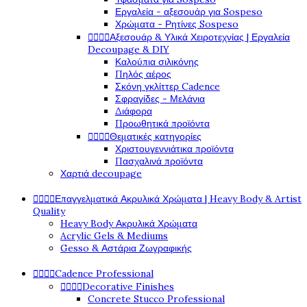
Εργαλεία - αξεσουάρ για Sospeso
Χρώματα - Ρητίνες Sospeso




Αξεσουάρ & Υλικά Χειροτεχνίας | Εργαλεία
Decoupage & DIY
Καλούπια σιλικόνης
Πηλός αέρος
Σκόνη γκλίττερ Cadence
Σφραγίδες - Μελάνια
Διάφορα
Προωθητικά προϊόντα




Θεματικές κατηγορίες
Χριστουγεννιάτικα προϊόντα
Πασχαλινά προϊόντα
Χαρτιά decoupage




Επαγγελματικά Ακρυλικά Χρώματα | Heavy Body & Artist
Quality
Heavy Body Ακρυλικά Χρώματα
Acrylic Gels & Mediums
Gesso & Αστάρια Ζωγραφικής




Cadence Professional




Decorative Finishes
Concrete Stucco Professional