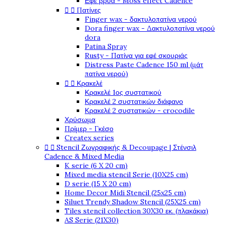
Εφέ βρύα - Moss effect Cadence


Πατίνες
Finger wax - δακτυλοπατίνα νερού
Dora finger wax - Δακτυλοπατίνα νερού
dora
Patina Spray
Rusty - Πατίνα για εφέ σκουριάς
Distress Paste Cadence 150 ml (μάτ
πατίνα νερού)


Κρακελέ
Κρακελέ 1ος συστατικού
Κρακελέ 2 συστατικών διάφανο
Κρακελέ 2 συστατικών - crocodile
Χρύσωμα
Πρίμερ - Γκέσο
Createx series


Stencil Ζωγραφικής & Decoupage | Στένσιλ
Cadence & Mixed Media
K serie (6 X 20 cm)
Mixed media stencil Serie (10X25 cm)
D serie (15 X 20 cm)
Home Decor Midi Stencil (25x25 cm)
Siluet Trendy Shadow Stencil (25X25 cm)
Tiles stencil collection 30X30 εκ. (πλακάκια)
AS Serie (21X30)