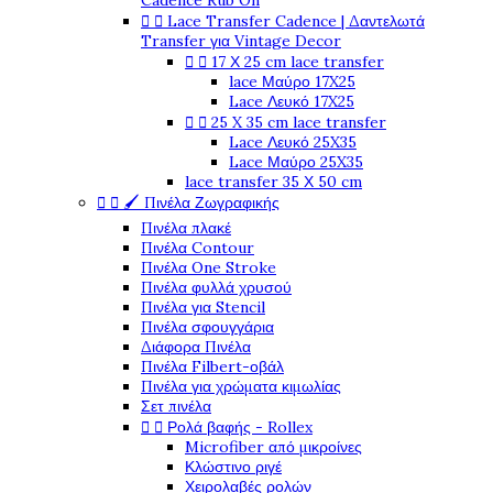
Cadence Rub On


Lace Transfer Cadence | Δαντελωτά
Transfer για Vintage Decor


17 Χ 25 cm lace transfer
lace Μαύρο 17X25
Lace Λευκό 17X25


25 X 35 cm lace transfer
Lace Λευκό 25X35
Lace Μαύρο 25X35
lace transfer 35 Χ 50 cm


🖌️ Πινέλα Ζωγραφικής
Πινέλα πλακέ
Πινέλα Contour
Πινέλα One Stroke
Πινέλα φυλλά χρυσού
Πινέλα για Stencil
Πινέλα σφουγγάρια
Διάφορα Πινέλα
Πινέλα Filbert-οβάλ
Πινέλα για χρώματα κιμωλίας
Σετ πινέλα


Ρολά βαφής - Rollex
Microfiber από μικροίνες
Κλώστινο ριγέ
Χειρολαβές ρολών