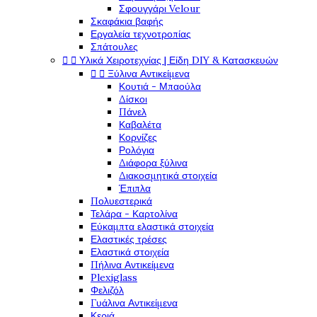
Σφουγγάρι Velour
Σκαφάκια βαφής
Εργαλεία τεχνοτροπίας
Σπάτουλες


Υλικά Χειροτεχνίας | Είδη DIY & Κατασκευών


Ξύλινα Αντικείμενα
Κουτιά - Μπαούλα
Δίσκοι
Πάνελ
Καβαλέτα
Κορνίζες
Ρολόγια
Διάφορα ξύλινα
Διακοσμητικά στοιχεία
Έπιπλα
Πολυεστερικά
Τελάρα - Καρτολίνα
Εύκαμπτα ελαστικά στοιχεία
Ελαστικές τρέσες
Ελαστικά στοιχεία
Πήλινα Αντικείμενα
Plexiglass
Φελιζόλ
Γυάλινα Αντικείμενα
Κεριά