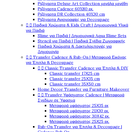
Ριζόχαρτα Deluxe Art Collection μεγάλα μεγέθη
Ριζόχαρτα Cadence 60X80 εκ.
Ριζόχαρτα DR Collection 40X30 cm
Ριζόχαρτα Αγιογραφίες για Decoupage


Παιδικά Χρώματα & Kids Craft | Δημιουργικά Υλικά
για Παιδιά
Slime για Παιδιά | Δημιουργικά Aqua Slime Sets
Stencil για Παιδιά | Παιδικά Σχέδια Ζωγραφικής
Παιδικά Χρώματα & Δακτυλομπογιές για
Δημιουργία


Transfer Cadence & Rub-On | Μεταφορά Εικόνας
για Έπιπλα & Decoupage


Classic Transfer Cadence για Έπιπλα & DIY
Classic transfer 17Χ25 cm
Classic transfer 25Χ35 cm
Classic transfer 35Χ50 cm
Home Decor Transfer για Furniture Makeover


Transfer Υφάσματος Cadence | Μεταφορά
Σχεδίων σε Ύφασμα
Μεταφορά υφάσματος 25Χ35 εκ
Μεταφορά υφάσματος 21Χ30 εκ.
Μεταφορά υφάσματος 30Χ42 εκ.
Μεταφορά υφάσματος 25Χ25 εκ.
Rub-On Transfer για Έπιπλα & Decoupage |