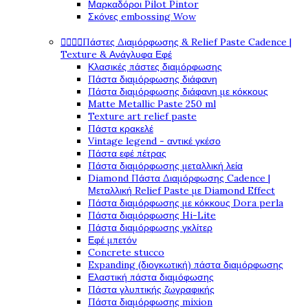
Μαρκαδόροι Pilot Pintor
Σκόνες embossing Wow




Πάστες Διαμόρφωσης & Relief Paste Cadence |
Texture & Ανάγλυφα Εφέ
Κλασικές πάστες διαμόρφωσης
Πάστα διαμόρφωσης διάφανη
Πάστα διαμόρφωσης διάφανη με κόκκους
Matte Metallic Paste 250 ml
Texture art relief paste
Πάστα κρακελέ
Vintage legend - αντικέ γκέσο
Πάστα εφέ πέτρας
Πάστα διαμόρφωσης μεταλλική λεία
Diamond Πάστα Διαμόρφωσης Cadence |
Μεταλλική Relief Paste με Diamond Effect
Πάστα διαμόρφωσης με κόκκους Dora perla
Πάστα διαμόρφωσης Hi-Lite
Πάστα διαμόρφωσης γκλίτερ
Εφέ μπετόν
Concrete stucco
Expanding (διογκωτική) πάστα διαμόρφωσης
Ελαστική πάστα διαμόφωσης
Πάστα γλυπτικής ζωγραφικής
Πάστα διαμόρφωσης mixion