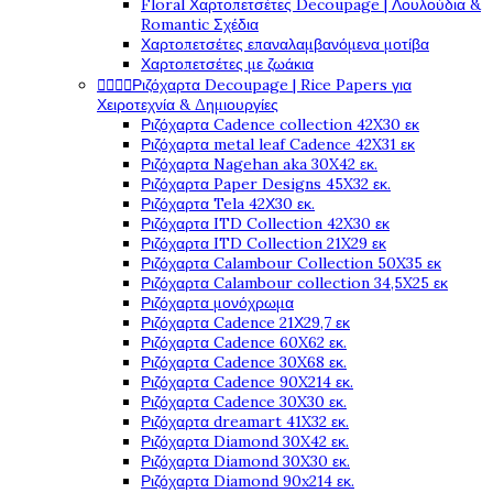
Floral Χαρτοπετσέτες Decoupage | Λουλούδια &
Romantic Σχέδια
Χαρτοπετσέτες επαναλαμβανόμενα μοτίβα
Χαρτοπετσέτες με ζωάκια




Ριζόχαρτα Decoupage | Rice Papers για
Χειροτεχνία & Δημιουργίες
Ριζόχαρτα Cadence collection 42X30 εκ
Ριζόχαρτα metal leaf Cadence 42X31 εκ
Ριζόχαρτα Nagehan aka 30X42 εκ.
Ριζόχαρτα Paper Designs 45X32 εκ.
Ριζόχαρτα Tela 42Χ30 εκ.
Ριζόχαρτα ITD Collection 42X30 εκ
Ριζόχαρτα ITD Collection 21X29 εκ
Ριζόχαρτα Calambour Collection 50X35 εκ
Ριζόχαρτα Calambour collection 34,5X25 εκ
Ριζόχαρτα μονόχρωμα
Ριζόχαρτα Cadence 21Χ29,7 εκ
Ριζόχαρτα Cadence 60X62 εκ.
Ριζόχαρτα Cadence 30X68 εκ.
Ριζόχαρτα Cadence 90X214 εκ.
Ριζόχαρτα Cadence 30X30 εκ.
Ριζόχαρτα dreamart 41X32 εκ.
Ριζόχαρτα Diamond 30X42 εκ.
Ριζόχαρτα Diamond 30X30 εκ.
Ριζόχαρτα Diamond 90x214 εκ.