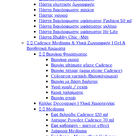
Πάστα γλυπτικής ζωγραφικής
Πάστα διαμόρφωσης mixion
Πάστες χιονιού
Πάστα διαμόρφωσης υφάσματος Fashion 50 ml
Πάστα διαμόρφωσης υφάσματος γκλίτερ
Πάστα διαμόρφωσης υφάσματος Hi-Lite
Πάστα Shabby Chic -Μάτ


Cadence Mediums & Υλικά Ζωγραφικής | Gel &
Βοηθητικά Χρώματα


Βερνίκια Φινιρίσματος
Βερνίκια νερού
Βερνίκι ultimate glaze Cadence
Βερνίκι πέτρας (aqua stone Cadence)
Colouron varnish (Βερνικόχρωμα)
Βερνίκι με βάση διαλύτες
Υγρό γυαλί / resin
Κεριά παλαίωσης
Βερνίκι σπρέι
Κόλλες Decoupage | Υλικά Χειροτεχνίας


Mediums
Εφέ βελούδο Cadence 120 ml
Antique Powder Cadence 70 ml
Εφέ καθρέφτη - mirror effect
Διάφορα Mediums