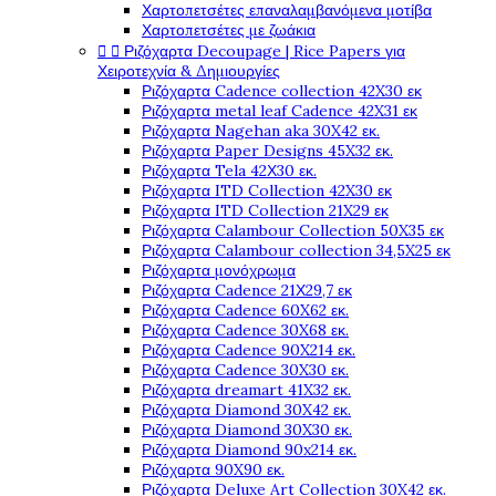
Χαρτοπετσέτες επαναλαμβανόμενα μοτίβα
Χαρτοπετσέτες με ζωάκια


Ριζόχαρτα Decoupage | Rice Papers για
Χειροτεχνία & Δημιουργίες
Ριζόχαρτα Cadence collection 42X30 εκ
Ριζόχαρτα metal leaf Cadence 42X31 εκ
Ριζόχαρτα Nagehan aka 30X42 εκ.
Ριζόχαρτα Paper Designs 45X32 εκ.
Ριζόχαρτα Tela 42Χ30 εκ.
Ριζόχαρτα ITD Collection 42X30 εκ
Ριζόχαρτα ITD Collection 21X29 εκ
Ριζόχαρτα Calambour Collection 50X35 εκ
Ριζόχαρτα Calambour collection 34,5X25 εκ
Ριζόχαρτα μονόχρωμα
Ριζόχαρτα Cadence 21Χ29,7 εκ
Ριζόχαρτα Cadence 60X62 εκ.
Ριζόχαρτα Cadence 30X68 εκ.
Ριζόχαρτα Cadence 90X214 εκ.
Ριζόχαρτα Cadence 30X30 εκ.
Ριζόχαρτα dreamart 41X32 εκ.
Ριζόχαρτα Diamond 30X42 εκ.
Ριζόχαρτα Diamond 30X30 εκ.
Ριζόχαρτα Diamond 90x214 εκ.
Ριζόχαρτα 90X90 εκ.
Ριζόχαρτα Deluxe Art Collection 30X42 εκ.