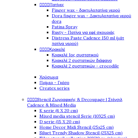




Πατίνες
Finger wax - δακτυλοπατίνα νερού
Dora finger wax - Δακτυλοπατίνα νερού
dora
Patina Spray
Rusty - Πατίνα για εφέ σκουριάς
Distress Paste Cadence 150 ml (μάτ
πατίνα νερού)




Κρακελέ
Κρακελέ 1ος συστατικού
Κρακελέ 2 συστατικών διάφανο
Κρακελέ 2 συστατικών - crocodile
Χρύσωμα
Πρίμερ - Γκέσο
Createx series




Stencil Ζωγραφικής & Decoupage | Στένσιλ
Cadence & Mixed Media
K serie (6 X 20 cm)
Mixed media stencil Serie (10X25 cm)
D serie (15 X 20 cm)
Home Decor Midi Stencil (25x25 cm)
Siluet Trendy Shadow Stencil (25X25 cm)