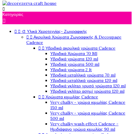

Κατηγορίες



🎨 Υλικά Χεροτεχνίας- Ζωγραφικής


Ακρυλικά Χρώματα Ζωγραφικής & Decoupage
Cadence


Υβριδικά ακρυλικά χρώματα Cadence
Υβριδικά Χρώματα 70 Ml
Υβριδικά χρώματα 120 ml
Υβριδικά χρώματα 500 ml
Υβριδικά χρώματα 2 lt
Υβριδικά μεταλλικά χρώματα 70 ml
Υβριδικά μεταλλικά χρώματα 120 ml
Υβριδικά γκλίτερ χρυσό χρώματα 120 ml
Υβριδικά γκλίτερ ασημί χρώματα 120 ml


Χρώματα κιμωλίας Cadence
Very chalky - χρώμα κιμωλίας Cadence
150 ml
Very chalky - χρώμα κιμωλίας Cadence
500 ml
Very chalky wash effect Cadence -
Ημιδιάφανο χρώμα κιμωλίας 90 ml