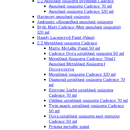


Ακρυλικά χρώματα premium Cadence
Ακρυλικά χρώματα Cadence 70 ml
Ακρυλικά χρώματα Cadence 120 ml
Harmony ακρυλικά χρώματα
Ambiante υδροφοβικά ακρυλικά χρώματα
Style Matt Cadence (Ματ ακρυλικά χρώματα)
120 ml
Handy Lacquered Paint (Λάκα)


Μεταλλικά χρώματα Cadence
Matte Metallic Paint 50 ml
Cadence Dora μεταλλικά χρώματα 50 ml
Μεταλλικά Χρώματα Cadence 70ml |
Ακρυλικά Μεταλλικά Χρώματα |
Decorezerva
Μεταλλικά χρώματα Cadence 120 ml
Diamond μεταλλικά χρώματα Cadence 70
ml
Extreme Light μεταλλικά χρώματα
Cadence 70 ml
Gilding μεταλλικά χρώματα Cadence 70 ml
Twin magic μεταλλικά χρώματα Cadence
50 ml
Dora μεταλλικά χρώματα κερί-σαπούνι
Cadence 50 ml
Prisma metallic paint