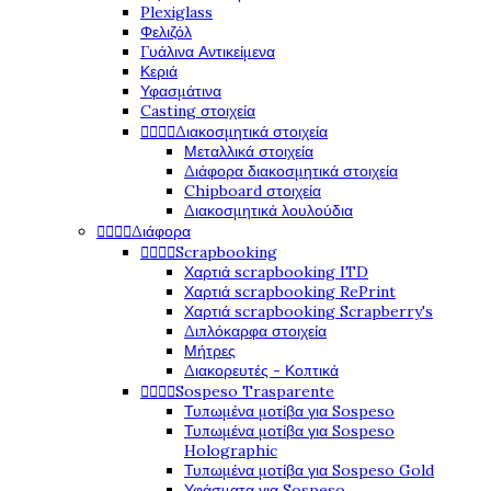
Plexiglass
Φελιζόλ
Γυάλινα Αντικείμενα
Κεριά
Υφασμάτινα
Casting στοιχεία




Διακοσμητικά στοιχεία
Μεταλλικά στοιχεία
Διάφορα διακοσμητικά στοιχεία
Chipboard στοιχεία
Διακοσμητικά λουλούδια




Διάφορα




Scrapbooking
Χαρτιά scrapbooking ITD
Χαρτιά scrapbooking RePrint
Χαρτιά scrapbooking Scrapberry's
Διπλόκαρφα στοιχεία
Μήτρες
Διακορευτές - Κοπτικά




Sospeso Trasparente
Τυπωμένα μοτίβα για Sospeso
Τυπωμένα μοτίβα για Sospeso
Holographic
Τυπωμένα μοτίβα για Sospeso Gold
Υφάσματα για Sospeso