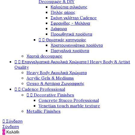
Decoupage & DIY
Καλούπια σιλικόνης
Πηλός αέρος
Σκόνη γκλίττερ Cadence
Σφραγίδες - Μελάνια
Διάφορα
Προωθητικά προϊόντα


Θεματικές κατηγορίες
Χριστουγεννιάτικα προϊόντα
Πασχαλινά προϊόντα
Χαρτιά decoupage


Επαγγελματικά Ακρυλικά Χρώματα | Heavy Body & Artist
Quality
Heavy Body Ακρυλικά Χρώματα
Acrylic Gels & Mediums
Gesso & Αστάρια Ζωγραφικής


Cadence Professional


Decorative Finishes
Concrete Stucco Professional
Venetian touch marble texture
Metallic Finishes

Σύνδεση
Σύνδεση
0
Καλάθι