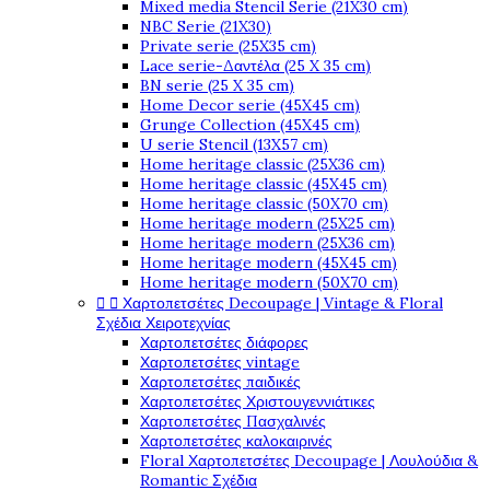
Mixed media Stencil Serie (21X30 cm)
NBC Serie (21X30)
Private serie (25X35 cm)
Lace serie-Δαντέλα (25 X 35 cm)
BN serie (25 X 35 cm)
Home Decor serie (45X45 cm)
Grunge Collection (45X45 cm)
U serie Stencil (13X57 cm)
Home heritage classic (25X36 cm)
Home heritage classic (45X45 cm)
Home heritage classic (50X70 cm)
Home heritage modern (25X25 cm)
Home heritage modern (25X36 cm)
Home heritage modern (45X45 cm)
Home heritage modern (50X70 cm)


Χαρτοπετσέτες Decoupage | Vintage & Floral
Σχέδια Χειροτεχνίας
Χαρτοπετσέτες διάφορες
Χαρτοπετσέτες vintage
Χαρτοπετσέτες παιδικές
Χαρτοπετσέτες Χριστουγεννιάτικες
Χαρτοπετσέτες Πασχαλινές
Χαρτοπετσέτες καλοκαιρινές
Floral Χαρτοπετσέτες Decoupage | Λουλούδια &
Romantic Σχέδια