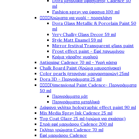
Dora μεταλλικά υφάσματος Cadence 50
ml
Fashion spray για ύφασμα 100 ml




Χρώματα για γυαλί - πορσελάνη
Dora Glass Metallic & Porcelain Paint 50
ml
Very Chalky Glass Decor 59 ml
Style Matt Enamel 59 ml
Mirror festival Transparent glass paint
Frost effect paint - Εφέ παγωμένου
Κρέμα χάραξης γυαλιού
Antiquing Cadence 70 ml - Υγρή κάσια
Chalk Board Paint (Χρώμα μαυροπίνακα)
Color pearls (σταγόνες μαργαριταριών) 25ml
Dora 3D - Περιγράμματα 25 ml




Dimensional Paint Cadence- Περιγράμματα
50 ml
Περιγράμματα μάτ
Περιγράμματα μεταλλικά
Διάφανο γκλίτερ holographic effect paint 90 ml
Mix Media Spray Ink Cadence 25 ml
Top Coat Glaze 25 ml (χρώμα για σκιάσεις)
Σπρέι εφέ μαρμάρου Cadence 200 ml
Γκλίτερ χρώματα Cadence 70 ml
Εφέ μαρμάρου Cadence