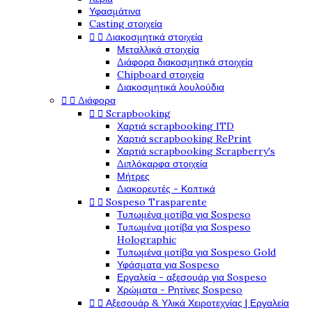
Υφασμάτινα
Casting στοιχεία


Διακοσμητικά στοιχεία
Μεταλλικά στοιχεία
Διάφορα διακοσμητικά στοιχεία
Chipboard στοιχεία
Διακοσμητικά λουλούδια


Διάφορα


Scrapbooking
Χαρτιά scrapbooking ITD
Χαρτιά scrapbooking RePrint
Χαρτιά scrapbooking Scrapberry's
Διπλόκαρφα στοιχεία
Μήτρες
Διακορευτές - Κοπτικά


Sospeso Trasparente
Τυπωμένα μοτίβα για Sospeso
Τυπωμένα μοτίβα για Sospeso
Holographic
Τυπωμένα μοτίβα για Sospeso Gold
Υφάσματα για Sospeso
Εργαλεία - αξεσουάρ για Sospeso
Χρώματα - Ρητίνες Sospeso


Αξεσουάρ & Υλικά Χειροτεχνίας | Εργαλεία