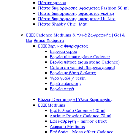
Πάστες χιονιού
Πάστα διαμόρφωσης υφάσματος Fashion 50 ml
Πάστα διαμόρφωσης υφάσματος γκλίτερ
Πάστα διαμόρφωσης υφάσματος Hi-Lite
Πάστα Shabby Chic -Μάτ




Cadence Mediums & Υλικά Ζωγραφικής | Gel &
Βοηθητικά Χρώματα




Βερνίκια Φινιρίσματος
Βερνίκια νερού
Βερνίκι ultimate glaze Cadence
Βερνίκι πέτρας (aqua stone Cadence)
Colouron varnish (Βερνικόχρωμα)
Βερνίκι με βάση διαλύτες
Υγρό γυαλί / resin
Κεριά παλαίωσης
Βερνίκι σπρέι
Κόλλες Decoupage | Υλικά Χειροτεχνίας




Mediums
Εφέ βελούδο Cadence 120 ml
Antique Powder Cadence 70 ml
Εφέ καθρέφτη - mirror effect
Διάφορα Mediums
Εφέ βρύα - Moss effect Cadence