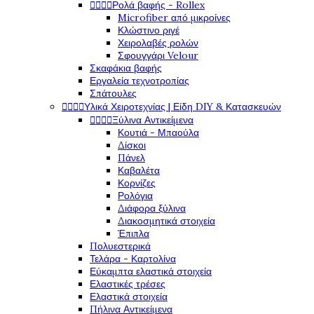




Ρολά βαφής - Rollex
Microfiber από μικροίνες
Κλώστινο ριγέ
Χειρολαβές ρολών
Σφουγγάρι Velour
Σκαφάκια βαφής
Εργαλεία τεχνοτροπίας
Σπάτουλες




Υλικά Χειροτεχνίας | Είδη DIY & Κατασκευών




Ξύλινα Αντικείμενα
Κουτιά - Μπαούλα
Δίσκοι
Πάνελ
Καβαλέτα
Κορνίζες
Ρολόγια
Διάφορα ξύλινα
Διακοσμητικά στοιχεία
Έπιπλα
Πολυεστερικά
Τελάρα - Καρτολίνα
Εύκαμπτα ελαστικά στοιχεία
Ελαστικές τρέσες
Ελαστικά στοιχεία
Πήλινα Αντικείμενα