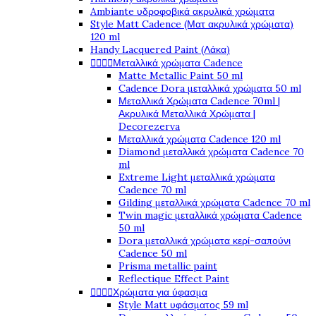
Ambiante υδροφοβικά ακρυλικά χρώματα
Style Matt Cadence (Ματ ακρυλικά χρώματα)
120 ml
Handy Lacquered Paint (Λάκα)




Μεταλλικά χρώματα Cadence
Matte Metallic Paint 50 ml
Cadence Dora μεταλλικά χρώματα 50 ml
Μεταλλικά Χρώματα Cadence 70ml |
Ακρυλικά Μεταλλικά Χρώματα |
Decorezerva
Μεταλλικά χρώματα Cadence 120 ml
Diamond μεταλλικά χρώματα Cadence 70
ml
Extreme Light μεταλλικά χρώματα
Cadence 70 ml
Gilding μεταλλικά χρώματα Cadence 70 ml
Twin magic μεταλλικά χρώματα Cadence
50 ml
Dora μεταλλικά χρώματα κερί-σαπούνι
Cadence 50 ml
Prisma metallic paint
Reflectique Effect Paint




Χρώματα για ύφασμα
Style Matt υφάσματος 59 ml