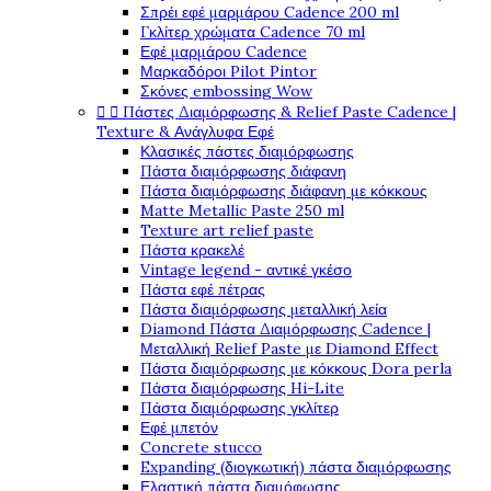
Σπρέι εφέ μαρμάρου Cadence 200 ml
Γκλίτερ χρώματα Cadence 70 ml
Εφέ μαρμάρου Cadence
Μαρκαδόροι Pilot Pintor
Σκόνες embossing Wow


Πάστες Διαμόρφωσης & Relief Paste Cadence |
Texture & Ανάγλυφα Εφέ
Κλασικές πάστες διαμόρφωσης
Πάστα διαμόρφωσης διάφανη
Πάστα διαμόρφωσης διάφανη με κόκκους
Matte Metallic Paste 250 ml
Texture art relief paste
Πάστα κρακελέ
Vintage legend - αντικέ γκέσο
Πάστα εφέ πέτρας
Πάστα διαμόρφωσης μεταλλική λεία
Diamond Πάστα Διαμόρφωσης Cadence |
Μεταλλική Relief Paste με Diamond Effect
Πάστα διαμόρφωσης με κόκκους Dora perla
Πάστα διαμόρφωσης Hi-Lite
Πάστα διαμόρφωσης γκλίτερ
Εφέ μπετόν
Concrete stucco
Expanding (διογκωτική) πάστα διαμόρφωσης
Ελαστική πάστα διαμόφωσης