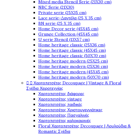
Mixed media Stencil Serie (21X30 cm)
NBC Serie (21X30)
Private serie (25X35 cm)
Lace serie-Δαντέλα (25 X 35 cm)
BN serie (25 X 35 cm)
Home Decor serie (45X45 cm)
Grunge Collection (45X45 cm)
U serie Stencil (13X57 cm)
Home heritage classic (25X36 cm)
Home heritage classic (45X45 cm)
Home heritage classic (50X70 cm)
Home heritage modern (25X25 cm)
Home heritage modern (25X36 cm)
Home heritage modern (45X45 cm)
Home heritage modern (50X70 cm)


Χαρτοπετσέτες Decoupage | Vintage & Floral
Σχέδια Χειροτεχνίας
Χαρτοπετσέτες διάφορες
Χαρτοπετσέτες vintage
Χαρτοπετσέτες παιδικές
Χαρτοπετσέτες Χριστουγεννιάτικες
Χαρτοπετσέτες Πασχαλινές
Χαρτοπετσέτες καλοκαιρινές
Floral Χαρτοπετσέτες Decoupage | Λουλούδια &
Romantic Σχέδια