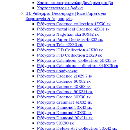
Χαρτοπετσέτες επαναλαμβανόμενα μοτίβα
Χαρτοπετσέτες με ζωάκια


Ριζόχαρτα Decoupage | Rice Papers για
Χειροτεχνία & Δημιουργίες
Ριζόχαρτα Cadence collection 42X30 εκ
Ριζόχαρτα metal leaf Cadence 42X31 εκ
Ριζόχαρτα Nagehan aka 30X42 εκ.
Ριζόχαρτα Paper Designs 45X32 εκ.
Ριζόχαρτα Tela 42Χ30 εκ.
Ριζόχαρτα ITD Collection 42X30 εκ
Ριζόχαρτα ITD Collection 21X29 εκ
Ριζόχαρτα Calambour Collection 50X35 εκ
Ριζόχαρτα Calambour collection 34,5X25 εκ
Ριζόχαρτα μονόχρωμα
Ριζόχαρτα Cadence 21Χ29,7 εκ
Ριζόχαρτα Cadence 60X62 εκ.
Ριζόχαρτα Cadence 30X68 εκ.
Ριζόχαρτα Cadence 90X214 εκ.
Ριζόχαρτα Cadence 30X30 εκ.
Ριζόχαρτα dreamart 41X32 εκ.
Ριζόχαρτα Diamond 30X42 εκ.
Ριζόχαρτα Diamond 30X30 εκ.
Ριζόχαρτα Diamond 90x214 εκ.
Ριζόχαρτα 90X90 εκ.
Ριζόχαρτα Deluxe Art Collection 30X42 εκ.