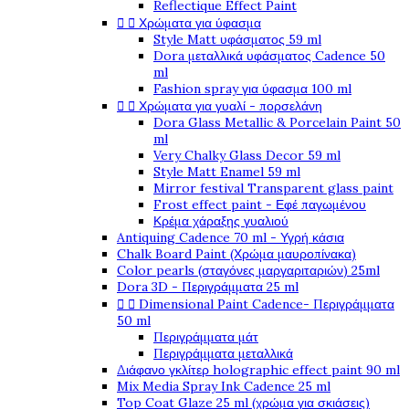
Reflectique Effect Paint


Χρώματα για ύφασμα
Style Matt υφάσματος 59 ml
Dora μεταλλικά υφάσματος Cadence 50
ml
Fashion spray για ύφασμα 100 ml


Χρώματα για γυαλί - πορσελάνη
Dora Glass Metallic & Porcelain Paint 50
ml
Very Chalky Glass Decor 59 ml
Style Matt Enamel 59 ml
Mirror festival Transparent glass paint
Frost effect paint - Εφέ παγωμένου
Κρέμα χάραξης γυαλιού
Antiquing Cadence 70 ml - Υγρή κάσια
Chalk Board Paint (Χρώμα μαυροπίνακα)
Color pearls (σταγόνες μαργαριταριών) 25ml
Dora 3D - Περιγράμματα 25 ml


Dimensional Paint Cadence- Περιγράμματα
50 ml
Περιγράμματα μάτ
Περιγράμματα μεταλλικά
Διάφανο γκλίτερ holographic effect paint 90 ml
Mix Media Spray Ink Cadence 25 ml
Top Coat Glaze 25 ml (χρώμα για σκιάσεις)