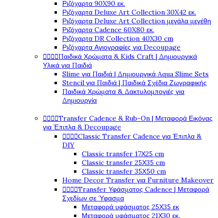
Ριζόχαρτα 90X90 εκ.
Ριζόχαρτα Deluxe Art Collection 30X42 εκ.
Ριζόχαρτα Deluxe Art Collection μεγάλα μεγέθη
Ριζόχαρτα Cadence 60X80 εκ.
Ριζόχαρτα DR Collection 40X30 cm
Ριζόχαρτα Αγιογραφίες για Decoupage




Παιδικά Χρώματα & Kids Craft | Δημιουργικά
Υλικά για Παιδιά
Slime για Παιδιά | Δημιουργικά Aqua Slime Sets
Stencil για Παιδιά | Παιδικά Σχέδια Ζωγραφικής
Παιδικά Χρώματα & Δακτυλομπογιές για
Δημιουργία




Transfer Cadence & Rub-On | Μεταφορά Εικόνας
για Έπιπλα & Decoupage




Classic Transfer Cadence για Έπιπλα &
DIY
Classic transfer 17Χ25 cm
Classic transfer 25Χ35 cm
Classic transfer 35Χ50 cm
Home Decor Transfer για Furniture Makeover




Transfer Υφάσματος Cadence | Μεταφορά
Σχεδίων σε Ύφασμα
Μεταφορά υφάσματος 25Χ35 εκ
Μεταφορά υφάσματος 21Χ30 εκ.