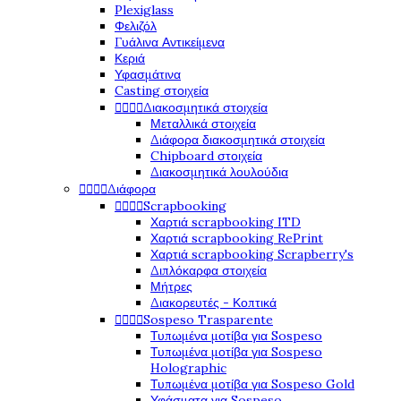
Plexiglass
Φελιζόλ
Γυάλινα Αντικείμενα
Κεριά
Υφασμάτινα
Casting στοιχεία




Διακοσμητικά στοιχεία
Μεταλλικά στοιχεία
Διάφορα διακοσμητικά στοιχεία
Chipboard στοιχεία
Διακοσμητικά λουλούδια




Διάφορα




Scrapbooking
Χαρτιά scrapbooking ITD
Χαρτιά scrapbooking RePrint
Χαρτιά scrapbooking Scrapberry's
Διπλόκαρφα στοιχεία
Μήτρες
Διακορευτές - Κοπτικά




Sospeso Trasparente
Τυπωμένα μοτίβα για Sospeso
Τυπωμένα μοτίβα για Sospeso
Holographic
Τυπωμένα μοτίβα για Sospeso Gold
Υφάσματα για Sospeso