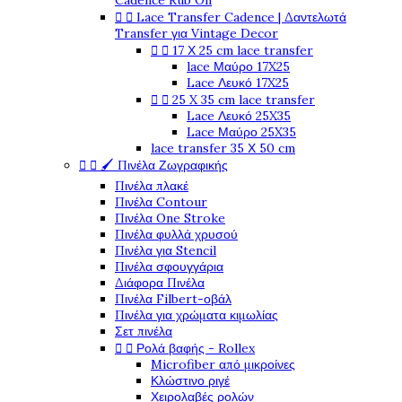
Cadence Rub On


Lace Transfer Cadence | Δαντελωτά
Transfer για Vintage Decor


17 Χ 25 cm lace transfer
lace Μαύρο 17X25
Lace Λευκό 17X25


25 X 35 cm lace transfer
Lace Λευκό 25X35
Lace Μαύρο 25X35
lace transfer 35 Χ 50 cm


🖌️ Πινέλα Ζωγραφικής
Πινέλα πλακέ
Πινέλα Contour
Πινέλα One Stroke
Πινέλα φυλλά χρυσού
Πινέλα για Stencil
Πινέλα σφουγγάρια
Διάφορα Πινέλα
Πινέλα Filbert-οβάλ
Πινέλα για χρώματα κιμωλίας
Σετ πινέλα


Ρολά βαφής - Rollex
Microfiber από μικροίνες
Κλώστινο ριγέ
Χειρολαβές ρολών