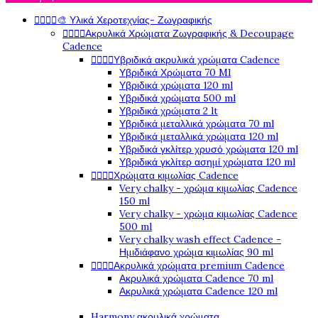




🎨 Υλικά Χεροτεχνίας- Ζωγραφικής




Ακρυλικά Χρώματα Ζωγραφικής & Decoupage
Cadence




Υβριδικά ακρυλικά χρώματα Cadence
Υβριδικά Χρώματα 70 Ml
Υβριδικά χρώματα 120 ml
Υβριδικά χρώματα 500 ml
Υβριδικά χρώματα 2 lt
Υβριδικά μεταλλικά χρώματα 70 ml
Υβριδικά μεταλλικά χρώματα 120 ml
Υβριδικά γκλίτερ χρυσό χρώματα 120 ml
Υβριδικά γκλίτερ ασημί χρώματα 120 ml




Χρώματα κιμωλίας Cadence
Very chalky - χρώμα κιμωλίας Cadence
150 ml
Very chalky - χρώμα κιμωλίας Cadence
500 ml
Very chalky wash effect Cadence -
Ημιδιάφανο χρώμα κιμωλίας 90 ml




Ακρυλικά χρώματα premium Cadence
Ακρυλικά χρώματα Cadence 70 ml
Ακρυλικά χρώματα Cadence 120 ml
Harmony ακρυλικά χρώματα