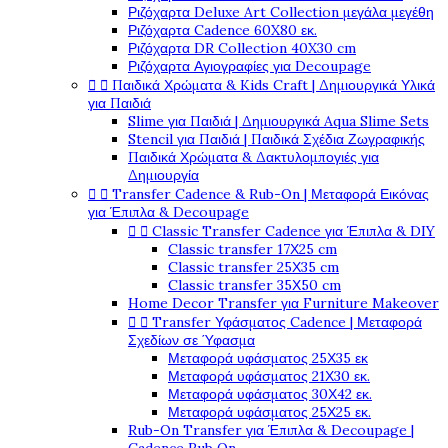
Ριζόχαρτα Deluxe Art Collection μεγάλα μεγέθη
Ριζόχαρτα Cadence 60X80 εκ.
Ριζόχαρτα DR Collection 40X30 cm
Ριζόχαρτα Αγιογραφίες για Decoupage


Παιδικά Χρώματα & Kids Craft | Δημιουργικά Υλικά
για Παιδιά
Slime για Παιδιά | Δημιουργικά Aqua Slime Sets
Stencil για Παιδιά | Παιδικά Σχέδια Ζωγραφικής
Παιδικά Χρώματα & Δακτυλομπογιές για
Δημιουργία


Transfer Cadence & Rub-On | Μεταφορά Εικόνας
για Έπιπλα & Decoupage


Classic Transfer Cadence για Έπιπλα & DIY
Classic transfer 17Χ25 cm
Classic transfer 25Χ35 cm
Classic transfer 35Χ50 cm
Home Decor Transfer για Furniture Makeover


Transfer Υφάσματος Cadence | Μεταφορά
Σχεδίων σε Ύφασμα
Μεταφορά υφάσματος 25Χ35 εκ
Μεταφορά υφάσματος 21Χ30 εκ.
Μεταφορά υφάσματος 30Χ42 εκ.
Μεταφορά υφάσματος 25Χ25 εκ.
Rub-On Transfer για Έπιπλα & Decoupage |