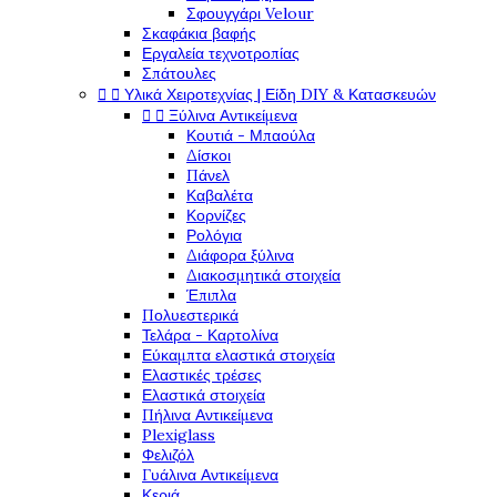
Σφουγγάρι Velour
Σκαφάκια βαφής
Εργαλεία τεχνοτροπίας
Σπάτουλες


Υλικά Χειροτεχνίας | Είδη DIY & Κατασκευών


Ξύλινα Αντικείμενα
Κουτιά - Μπαούλα
Δίσκοι
Πάνελ
Καβαλέτα
Κορνίζες
Ρολόγια
Διάφορα ξύλινα
Διακοσμητικά στοιχεία
Έπιπλα
Πολυεστερικά
Τελάρα - Καρτολίνα
Εύκαμπτα ελαστικά στοιχεία
Ελαστικές τρέσες
Ελαστικά στοιχεία
Πήλινα Αντικείμενα
Plexiglass
Φελιζόλ
Γυάλινα Αντικείμενα
Κεριά