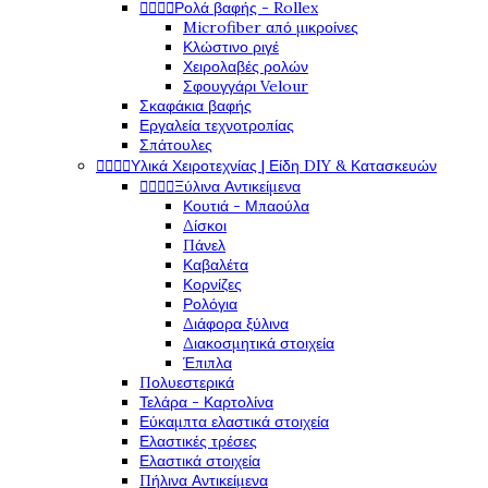




Ρολά βαφής - Rollex
Microfiber από μικροίνες
Κλώστινο ριγέ
Χειρολαβές ρολών
Σφουγγάρι Velour
Σκαφάκια βαφής
Εργαλεία τεχνοτροπίας
Σπάτουλες




Υλικά Χειροτεχνίας | Είδη DIY & Κατασκευών




Ξύλινα Αντικείμενα
Κουτιά - Μπαούλα
Δίσκοι
Πάνελ
Καβαλέτα
Κορνίζες
Ρολόγια
Διάφορα ξύλινα
Διακοσμητικά στοιχεία
Έπιπλα
Πολυεστερικά
Τελάρα - Καρτολίνα
Εύκαμπτα ελαστικά στοιχεία
Ελαστικές τρέσες
Ελαστικά στοιχεία
Πήλινα Αντικείμενα