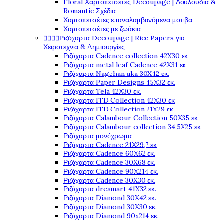
Floral Χαρτοπετσέτες Decoupage | Λουλούδια &
Romantic Σχέδια
Χαρτοπετσέτες επαναλαμβανόμενα μοτίβα
Χαρτοπετσέτες με ζωάκια




Ριζόχαρτα Decoupage | Rice Papers για
Χειροτεχνία & Δημιουργίες
Ριζόχαρτα Cadence collection 42X30 εκ
Ριζόχαρτα metal leaf Cadence 42X31 εκ
Ριζόχαρτα Nagehan aka 30X42 εκ.
Ριζόχαρτα Paper Designs 45X32 εκ.
Ριζόχαρτα Tela 42Χ30 εκ.
Ριζόχαρτα ITD Collection 42X30 εκ
Ριζόχαρτα ITD Collection 21X29 εκ
Ριζόχαρτα Calambour Collection 50X35 εκ
Ριζόχαρτα Calambour collection 34,5X25 εκ
Ριζόχαρτα μονόχρωμα
Ριζόχαρτα Cadence 21Χ29,7 εκ
Ριζόχαρτα Cadence 60X62 εκ.
Ριζόχαρτα Cadence 30X68 εκ.
Ριζόχαρτα Cadence 90X214 εκ.
Ριζόχαρτα Cadence 30X30 εκ.
Ριζόχαρτα dreamart 41X32 εκ.
Ριζόχαρτα Diamond 30X42 εκ.
Ριζόχαρτα Diamond 30X30 εκ.
Ριζόχαρτα Diamond 90x214 εκ.