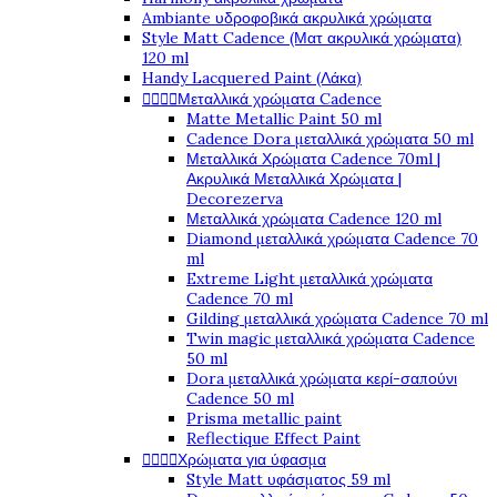
Ambiante υδροφοβικά ακρυλικά χρώματα
Style Matt Cadence (Ματ ακρυλικά χρώματα)
120 ml
Handy Lacquered Paint (Λάκα)




Μεταλλικά χρώματα Cadence
Matte Metallic Paint 50 ml
Cadence Dora μεταλλικά χρώματα 50 ml
Μεταλλικά Χρώματα Cadence 70ml |
Ακρυλικά Μεταλλικά Χρώματα |
Decorezerva
Μεταλλικά χρώματα Cadence 120 ml
Diamond μεταλλικά χρώματα Cadence 70
ml
Extreme Light μεταλλικά χρώματα
Cadence 70 ml
Gilding μεταλλικά χρώματα Cadence 70 ml
Twin magic μεταλλικά χρώματα Cadence
50 ml
Dora μεταλλικά χρώματα κερί-σαπούνι
Cadence 50 ml
Prisma metallic paint
Reflectique Effect Paint




Χρώματα για ύφασμα
Style Matt υφάσματος 59 ml