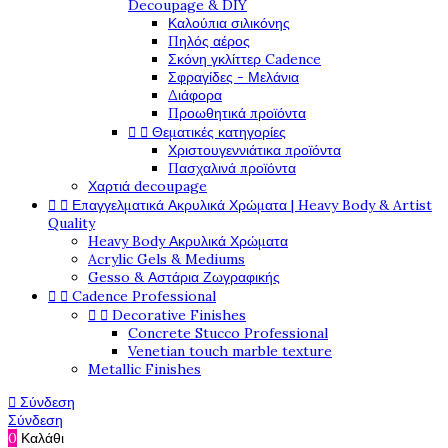
Decoupage & DIY
Καλούπια σιλικόνης
Πηλός αέρος
Σκόνη γκλίττερ Cadence
Σφραγίδες - Μελάνια
Διάφορα
Προωθητικά προϊόντα


Θεματικές κατηγορίες
Χριστουγεννιάτικα προϊόντα
Πασχαλινά προϊόντα
Χαρτιά decoupage


Επαγγελματικά Ακρυλικά Χρώματα | Heavy Body & Artist
Quality
Heavy Body Ακρυλικά Χρώματα
Acrylic Gels & Mediums
Gesso & Αστάρια Ζωγραφικής


Cadence Professional


Decorative Finishes
Concrete Stucco Professional
Venetian touch marble texture
Metallic Finishes

Σύνδεση
Σύνδεση
0
Καλάθι