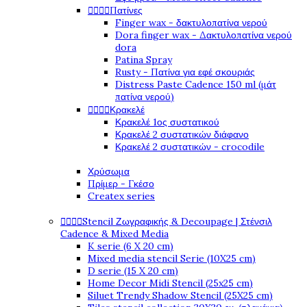




Πατίνες
Finger wax - δακτυλοπατίνα νερού
Dora finger wax - Δακτυλοπατίνα νερού
dora
Patina Spray
Rusty - Πατίνα για εφέ σκουριάς
Distress Paste Cadence 150 ml (μάτ
πατίνα νερού)




Κρακελέ
Κρακελέ 1ος συστατικού
Κρακελέ 2 συστατικών διάφανο
Κρακελέ 2 συστατικών - crocodile
Χρύσωμα
Πρίμερ - Γκέσο
Createx series




Stencil Ζωγραφικής & Decoupage | Στένσιλ
Cadence & Mixed Media
K serie (6 X 20 cm)
Mixed media stencil Serie (10X25 cm)
D serie (15 X 20 cm)
Home Decor Midi Stencil (25x25 cm)
Siluet Trendy Shadow Stencil (25X25 cm)