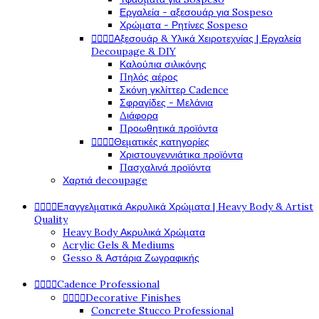
Εργαλεία - αξεσουάρ για Sospeso
Χρώματα - Ρητίνες Sospeso




Αξεσουάρ & Υλικά Χειροτεχνίας | Εργαλεία
Decoupage & DIY
Καλούπια σιλικόνης
Πηλός αέρος
Σκόνη γκλίττερ Cadence
Σφραγίδες - Μελάνια
Διάφορα
Προωθητικά προϊόντα




Θεματικές κατηγορίες
Χριστουγεννιάτικα προϊόντα
Πασχαλινά προϊόντα
Χαρτιά decoupage




Επαγγελματικά Ακρυλικά Χρώματα | Heavy Body & Artist
Quality
Heavy Body Ακρυλικά Χρώματα
Acrylic Gels & Mediums
Gesso & Αστάρια Ζωγραφικής




Cadence Professional




Decorative Finishes
Concrete Stucco Professional