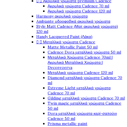


Ακρυλικά χρώματα premium Cadence
Ακρυλικά χρώματα Cadence 70 ml
Ακρυλικά χρώματα Cadence 120 ml
Harmony ακρυλικά χρώματα
Ambiante υδροφοβικά ακρυλικά χρώματα
Style Matt Cadence (Ματ ακρυλικά χρώματα)
120 ml
Handy Lacquered Paint (Λάκα)


Μεταλλικά χρώματα Cadence
Matte Metallic Paint 50 ml
Cadence Dora μεταλλικά χρώματα 50 ml
Μεταλλικά Χρώματα Cadence 70ml |
Ακρυλικά Μεταλλικά Χρώματα |
Decorezerva
Μεταλλικά χρώματα Cadence 120 ml
Diamond μεταλλικά χρώματα Cadence 70
ml
Extreme Light μεταλλικά χρώματα
Cadence 70 ml
Gilding μεταλλικά χρώματα Cadence 70 ml
Twin magic μεταλλικά χρώματα Cadence
50 ml
Dora μεταλλικά χρώματα κερί-σαπούνι
Cadence 50 ml
Prisma metallic paint