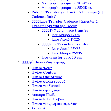
Μεταφορά υφάσματος 30Χ42 εκ.
Μεταφορά υφάσματος 25Χ25 εκ.
Rub-On Transfer για Έπιπλα & Decoupage |
Cadence Rub On




Lace Transfer Cadence | Δαντελωτά
Transfer για Vintage Decor




17 Χ 25 cm lace transfer
lace Μαύρο 17X25
Lace Λευκό 17X25




25 X 35 cm lace transfer
Lace Λευκό 25X35
Lace Μαύρο 25X35
lace transfer 35 Χ 50 cm




🖌️ Πινέλα Ζωγραφικής
Πινέλα πλακέ
Πινέλα Contour
Πινέλα One Stroke
Πινέλα φυλλά χρυσού
Πινέλα για Stencil
Πινέλα σφουγγάρια
Διάφορα Πινέλα
Πινέλα Filbert-οβάλ
Πινέλα για χρώματα κιμωλίας
Σετ πινέλα