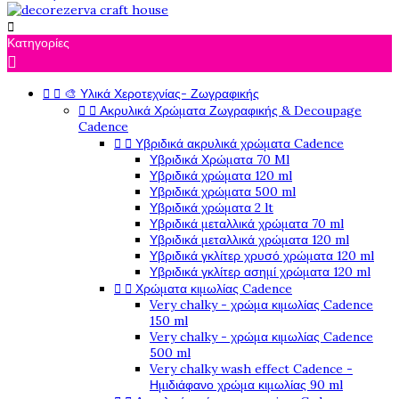

Κατηγορίες



🎨 Υλικά Χεροτεχνίας- Ζωγραφικής


Ακρυλικά Χρώματα Ζωγραφικής & Decoupage
Cadence


Υβριδικά ακρυλικά χρώματα Cadence
Υβριδικά Χρώματα 70 Ml
Υβριδικά χρώματα 120 ml
Υβριδικά χρώματα 500 ml
Υβριδικά χρώματα 2 lt
Υβριδικά μεταλλικά χρώματα 70 ml
Υβριδικά μεταλλικά χρώματα 120 ml
Υβριδικά γκλίτερ χρυσό χρώματα 120 ml
Υβριδικά γκλίτερ ασημί χρώματα 120 ml


Χρώματα κιμωλίας Cadence
Very chalky - χρώμα κιμωλίας Cadence
150 ml
Very chalky - χρώμα κιμωλίας Cadence
500 ml
Very chalky wash effect Cadence -
Ημιδιάφανο χρώμα κιμωλίας 90 ml