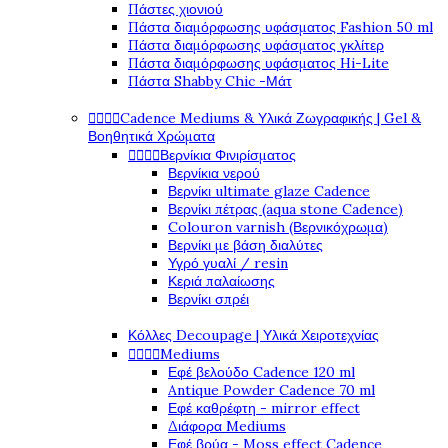
Πάστες χιονιού
Πάστα διαμόρφωσης υφάσματος Fashion 50 ml
Πάστα διαμόρφωσης υφάσματος γκλίτερ
Πάστα διαμόρφωσης υφάσματος Hi-Lite
Πάστα Shabby Chic -Μάτ




Cadence Mediums & Υλικά Ζωγραφικής | Gel &
Βοηθητικά Χρώματα




Βερνίκια Φινιρίσματος
Βερνίκια νερού
Βερνίκι ultimate glaze Cadence
Βερνίκι πέτρας (aqua stone Cadence)
Colouron varnish (Βερνικόχρωμα)
Βερνίκι με βάση διαλύτες
Υγρό γυαλί / resin
Κεριά παλαίωσης
Βερνίκι σπρέι
Κόλλες Decoupage | Υλικά Χειροτεχνίας




Mediums
Εφέ βελούδο Cadence 120 ml
Antique Powder Cadence 70 ml
Εφέ καθρέφτη - mirror effect
Διάφορα Mediums
Εφέ βρύα - Moss effect Cadence