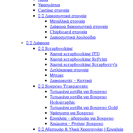
Υφασμάτινα
Casting στοιχεία


Διακοσμητικά στοιχεία
Μεταλλικά στοιχεία
Διάφορα διακοσμητικά στοιχεία
Chipboard στοιχεία
Διακοσμητικά λουλούδια


Διάφορα


Scrapbooking
Χαρτιά scrapbooking ITD
Χαρτιά scrapbooking RePrint
Χαρτιά scrapbooking Scrapberry's
Διπλόκαρφα στοιχεία
Μήτρες
Διακορευτές - Κοπτικά


Sospeso Trasparente
Τυπωμένα μοτίβα για Sospeso
Τυπωμένα μοτίβα για Sospeso
Holographic
Τυπωμένα μοτίβα για Sospeso Gold
Υφάσματα για Sospeso
Εργαλεία - αξεσουάρ για Sospeso
Χρώματα - Ρητίνες Sospeso


Αξεσουάρ & Υλικά Χειροτεχνίας | Εργαλεία