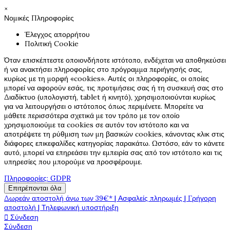
×
Νομικές Πληροφορίες
Έλεγχος απορρήτου
Πολιτική Cookie
Όταν επισκέπτεστε οποιονδήποτε ιστότοπο, ενδέχεται να αποθηκεύσει
ή να ανακτήσει πληροφορίες στο πρόγραμμα περιήγησής σας,
κυρίως με τη μορφή «cookies». Αυτές οι πληροφορίες, οι οποίες
μπορεί να αφορούν εσάς, τις προτιμήσεις σας ή τη συσκευή σας στο
Διαδίκτυο (υπολογιστή, tablet ή κινητό), χρησιμοποιούνται κυρίως
για να λειτουργήσει ο ιστότοπος όπως περιμένετε. Μπορείτε να
μάθετε περισσότερα σχετικά με τον τρόπο με τον οποίο
χρησιμοποιούμε τα cookies σε αυτόν τον ιστότοπο και να
αποτρέψετε τη ρύθμιση των μη βασικών cookies, κάνοντας κλικ στις
διάφορες επικεφαλίδες κατηγορίας παρακάτω. Ωστόσο, εάν το κάνετε
αυτό, μπορεί να επηρεάσει την εμπειρία σας από τον ιστότοπο και τις
υπηρεσίες που μπορούμε να προσφέρουμε.
Πληροφορίες: GDPR
Επιτρέπονται όλα
Δωρεάν αποστολή άνω των 39€* | Ασφαλείς πληρωμές | Γρήγορη
αποστολή | Τηλεφωνική υποστήριξη

Σύνδεση
Σύνδεση