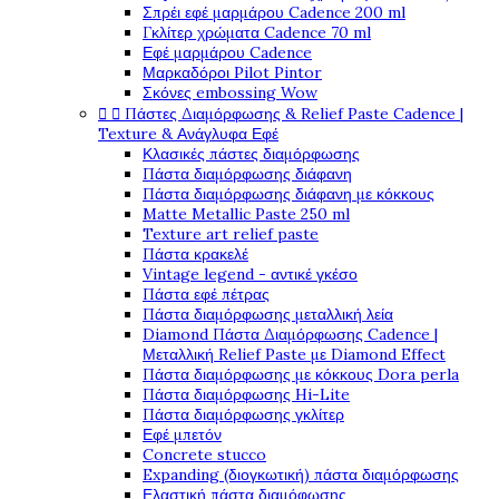
Σπρέι εφέ μαρμάρου Cadence 200 ml
Γκλίτερ χρώματα Cadence 70 ml
Εφέ μαρμάρου Cadence
Μαρκαδόροι Pilot Pintor
Σκόνες embossing Wow


Πάστες Διαμόρφωσης & Relief Paste Cadence |
Texture & Ανάγλυφα Εφέ
Κλασικές πάστες διαμόρφωσης
Πάστα διαμόρφωσης διάφανη
Πάστα διαμόρφωσης διάφανη με κόκκους
Matte Metallic Paste 250 ml
Texture art relief paste
Πάστα κρακελέ
Vintage legend - αντικέ γκέσο
Πάστα εφέ πέτρας
Πάστα διαμόρφωσης μεταλλική λεία
Diamond Πάστα Διαμόρφωσης Cadence |
Μεταλλική Relief Paste με Diamond Effect
Πάστα διαμόρφωσης με κόκκους Dora perla
Πάστα διαμόρφωσης Hi-Lite
Πάστα διαμόρφωσης γκλίτερ
Εφέ μπετόν
Concrete stucco
Expanding (διογκωτική) πάστα διαμόρφωσης
Ελαστική πάστα διαμόφωσης