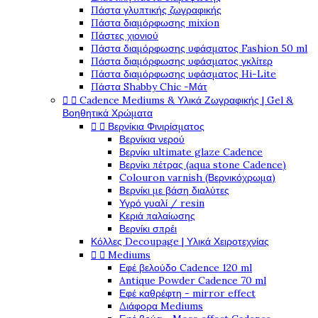
Πάστα γλυπτικής ζωγραφικής
Πάστα διαμόρφωσης mixion
Πάστες χιονιού
Πάστα διαμόρφωσης υφάσματος Fashion 50 ml
Πάστα διαμόρφωσης υφάσματος γκλίτερ
Πάστα διαμόρφωσης υφάσματος Hi-Lite
Πάστα Shabby Chic -Μάτ


Cadence Mediums & Υλικά Ζωγραφικής | Gel &
Βοηθητικά Χρώματα


Βερνίκια Φινιρίσματος
Βερνίκια νερού
Βερνίκι ultimate glaze Cadence
Βερνίκι πέτρας (aqua stone Cadence)
Colouron varnish (Βερνικόχρωμα)
Βερνίκι με βάση διαλύτες
Υγρό γυαλί / resin
Κεριά παλαίωσης
Βερνίκι σπρέι
Κόλλες Decoupage | Υλικά Χειροτεχνίας


Mediums
Εφέ βελούδο Cadence 120 ml
Antique Powder Cadence 70 ml
Εφέ καθρέφτη - mirror effect
Διάφορα Mediums