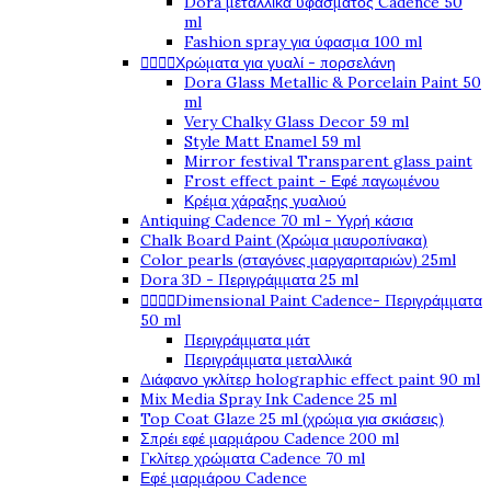
Dora μεταλλικά υφάσματος Cadence 50
ml
Fashion spray για ύφασμα 100 ml




Χρώματα για γυαλί - πορσελάνη
Dora Glass Metallic & Porcelain Paint 50
ml
Very Chalky Glass Decor 59 ml
Style Matt Enamel 59 ml
Mirror festival Transparent glass paint
Frost effect paint - Εφέ παγωμένου
Κρέμα χάραξης γυαλιού
Antiquing Cadence 70 ml - Υγρή κάσια
Chalk Board Paint (Χρώμα μαυροπίνακα)
Color pearls (σταγόνες μαργαριταριών) 25ml
Dora 3D - Περιγράμματα 25 ml




Dimensional Paint Cadence- Περιγράμματα
50 ml
Περιγράμματα μάτ
Περιγράμματα μεταλλικά
Διάφανο γκλίτερ holographic effect paint 90 ml
Mix Media Spray Ink Cadence 25 ml
Top Coat Glaze 25 ml (χρώμα για σκιάσεις)
Σπρέι εφέ μαρμάρου Cadence 200 ml
Γκλίτερ χρώματα Cadence 70 ml
Εφέ μαρμάρου Cadence