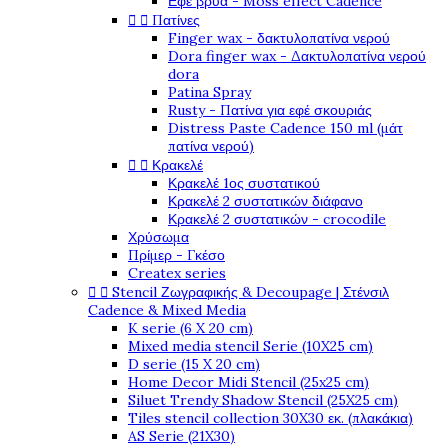
Εφέ βρύα - Moss effect Cadence


Πατίνες
Finger wax - δακτυλοπατίνα νερού
Dora finger wax - Δακτυλοπατίνα νερού
dora
Patina Spray
Rusty - Πατίνα για εφέ σκουριάς
Distress Paste Cadence 150 ml (μάτ
πατίνα νερού)


Κρακελέ
Κρακελέ 1ος συστατικού
Κρακελέ 2 συστατικών διάφανο
Κρακελέ 2 συστατικών - crocodile
Χρύσωμα
Πρίμερ - Γκέσο
Createx series


Stencil Ζωγραφικής & Decoupage | Στένσιλ
Cadence & Mixed Media
K serie (6 X 20 cm)
Mixed media stencil Serie (10X25 cm)
D serie (15 X 20 cm)
Home Decor Midi Stencil (25x25 cm)
Siluet Trendy Shadow Stencil (25X25 cm)
Tiles stencil collection 30X30 εκ. (πλακάκια)
AS Serie (21X30)