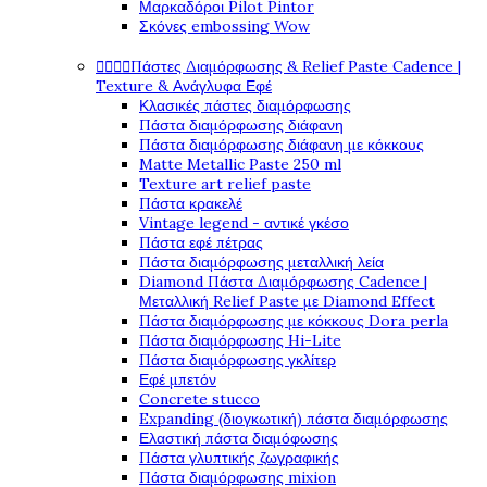
Μαρκαδόροι Pilot Pintor
Σκόνες embossing Wow




Πάστες Διαμόρφωσης & Relief Paste Cadence |
Texture & Ανάγλυφα Εφέ
Κλασικές πάστες διαμόρφωσης
Πάστα διαμόρφωσης διάφανη
Πάστα διαμόρφωσης διάφανη με κόκκους
Matte Metallic Paste 250 ml
Texture art relief paste
Πάστα κρακελέ
Vintage legend - αντικέ γκέσο
Πάστα εφέ πέτρας
Πάστα διαμόρφωσης μεταλλική λεία
Diamond Πάστα Διαμόρφωσης Cadence |
Μεταλλική Relief Paste με Diamond Effect
Πάστα διαμόρφωσης με κόκκους Dora perla
Πάστα διαμόρφωσης Hi-Lite
Πάστα διαμόρφωσης γκλίτερ
Εφέ μπετόν
Concrete stucco
Expanding (διογκωτική) πάστα διαμόρφωσης
Ελαστική πάστα διαμόφωσης
Πάστα γλυπτικής ζωγραφικής
Πάστα διαμόρφωσης mixion