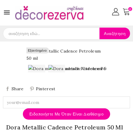
0

Αναζήτηση
Εξαντλημένο
Εξαντλημένο
Share
Pinterest
Ειδοποιήστε Με Όταν Είναι Διαθέσιμο
Dora Metallic Cadence Petroleum 50 Ml