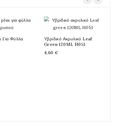
s Για Φύλλα
Υβριδικό Ακρυλικό Leaf
Μεταλλικό 
Green 120ML H051
Shiny Pear
238
4,60 €
3,50 €