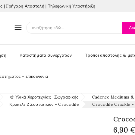
 | Γρήγορη Αποστολή | Τηλεφωνική Υποστήριξη

Αν
ηση
Καταστήματα συνεργατών
Τρόποι αποστολής & μετ
αστήματος - επικοινωνία
🎨 Υλικά Χεροτεχνίας- Ζωγραφικής
Cadence Mediums & Υ
Κρακελέ 2 Συστατικών - Crocodile
Crocodile Crackle -
Crocod
6,90 