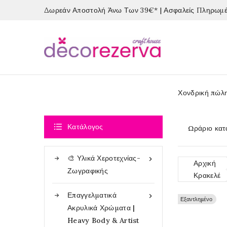
Δωρεάν Αποστολή Άνω Των 39€* | Ασφαλείς Πληρωμές
Χονδρική πώλ

Κατάλογος
Ωράριο κατ
🎨 Υλικά Χεροτεχνίας-

Αρχική
Ζωγραφικής
Κρακελέ
Επαγγελματικά

Εξαντλημένο
Εξαντλημένο
Ακρυλικά Χρώματα |
Heavy Body & Artist