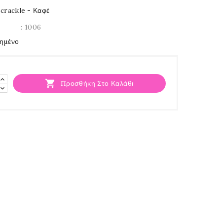
crackle - Καφέ
: 1006
ημένο

Προσθήκη Στο Καλάθι