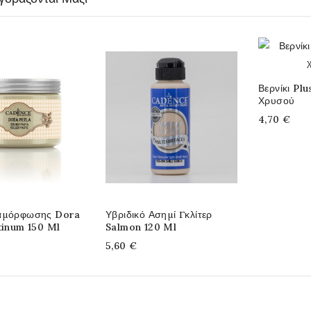
Βερνίκι Plu
Χρυσού
4,70 €
αμόρφωσης Dora
Υβριδικό Ασημί Γκλίτερ
tinum 150 Ml
Salmon 120 Ml
5,60 €