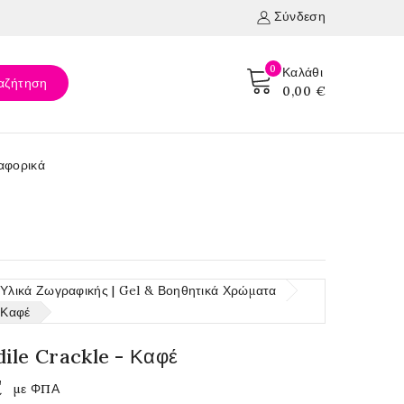
Σύνδεση
0
Καλάθι
αζήτηση
0,00 €
αφορικά
λικά Ζωγραφικής | Gel & Βοηθητικά Χρώματα
 Καφέ
ile Crackle - Καφέ
€
με ΦΠΑ