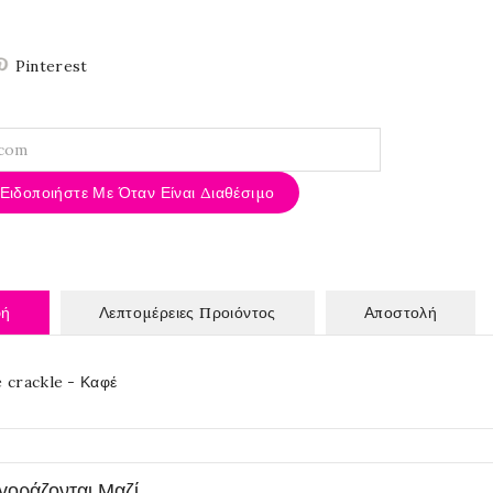
Pinterest
Ειδοποιήστε Με Όταν Είναι Διαθέσιμο
φή
Λεπτομέρειες Προιόντος
Αποστολή
 crackle - Καφέ
γοράζονται Μαζί