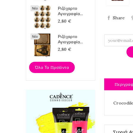
Ριζόχαρτο
Νέο
Αγιογραφία...
Share
2,80 €
Ριζόχαρτο
Νέο
Αγιογραφία...
2,80 €
Όλα Τα Προϊόντα
Περιγρα
Crocodile
Συχνά Α