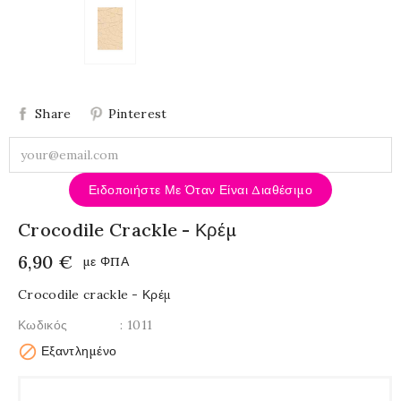
Share
Pinterest
Ειδοποιήστε Με Όταν Είναι Διαθέσιμο
Crocodile Crackle - Κρέμ
6,90 €
με ΦΠΑ
Crocodile crackle - Κρέμ
Κωδικός
: 1011

Εξαντλημένο