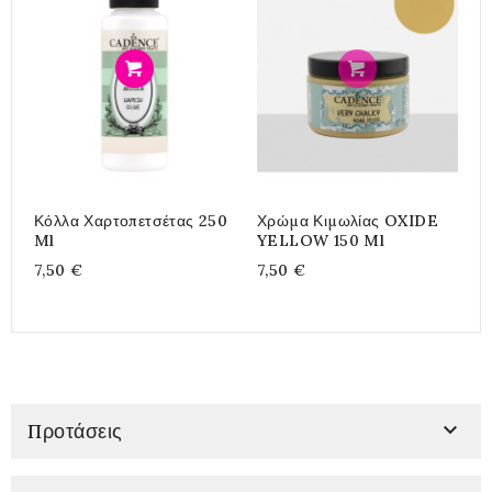
Προσθήκη
Προσθήκη
Κόλλα Χαρτοπετσέτας 250
Χρώμα Κιμωλίας OXIDE
C
Ml
YELLOW 150 Ml
9
7,50 €
7,50 €
5

Προτάσεις