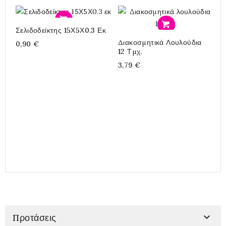
Προσθήκη
Προσθήκη
Σελιδοδείκτης 15Χ5Χ0.3 Εκ
Μ
Διακοσμητικά Λουλούδια
0,90 €
0
12 Τμχ.
3,79 €

Προτάσεις