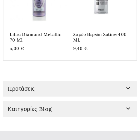
Lilac Diamond Metallic
Σπρέυ Βερνίκι Satine 400
Α
70 Ml
ML
P
5,00 €
9,40 €
2

Προτάσεις

Κατηγορίες Blog