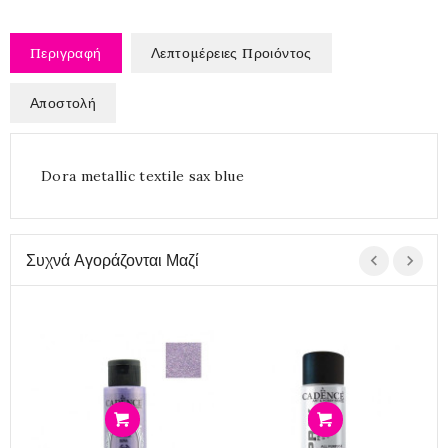
Περιγραφή
Λεπτομέρειες Προιόντος
Αποστολή
Dora metallic textile sax blue
Συχνά Αγοράζονται Μαζί
Προσθήκη
Προσθήκη