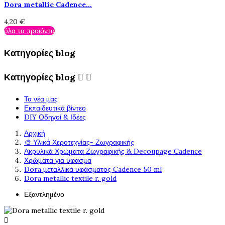
Dora metallic Cadence...
4,20 €
όλα τα προϊόντα
Κατηγορίες blog
Κατηγορίες blog


Τα νέα μας
Εκπαιδευτικά βίντεο
DIY Οδηγοί & Ιδέες
Αρχική
🎨 Υλικά Χεροτεχνίας- Ζωγραφικής
Ακρυλικά Χρώματα Ζωγραφικής & Decoupage Cadence
Χρώματα για ύφασμα
Dora μεταλλικά υφάσματος Cadence 50 ml
Dora metallic textile r. gold
Εξαντλημένο
