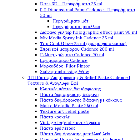
Dora 3D - Περιγράμματα 25 ml


Dimensional Paint Cadence- Περιγράμματα
50 ml
Περιγράμματα μάτ
Περιγράμματα μεταλλικά
Διάφανο γκλίτερ holographic effect paint 90 ml
Mix Media Spray Ink Cadence 25 ml
Top Coat Glaze 25 ml (χρώμα για σκιάσεις)
Σπρέι εφέ μαρμάρου Cadence 200 ml
Γκλίτερ χρώματα Cadence 70 ml
Εφέ μαρμάρου Cadence
Μαρκαδόροι Pilot Pintor
Σκόνες embossing Wow


Πάστες Διαμόρφωσης & Relief Paste Cadence |
Texture & Ανάγλυφα Εφέ
Κλασικές πάστες διαμόρφωσης
Πάστα διαμόρφωσης διάφανη
Πάστα διαμόρφωσης διάφανη με κόκκους
Matte Metallic Paste 250 ml
Texture art relief paste
Πάστα κρακελέ
Vintage legend - αντικέ γκέσο
Πάστα εφέ πέτρας
Πάστα διαμόρφωσης μεταλλική λεία
Diamond Πάστα Διαμόρφωσης Cadence |