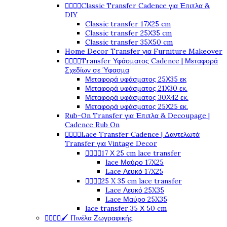




Classic Transfer Cadence για Έπιπλα &
DIY
Classic transfer 17Χ25 cm
Classic transfer 25Χ35 cm
Classic transfer 35Χ50 cm
Home Decor Transfer για Furniture Makeover




Transfer Υφάσματος Cadence | Μεταφορά
Σχεδίων σε Ύφασμα
Μεταφορά υφάσματος 25Χ35 εκ
Μεταφορά υφάσματος 21Χ30 εκ.
Μεταφορά υφάσματος 30Χ42 εκ.
Μεταφορά υφάσματος 25Χ25 εκ.
Rub-On Transfer για Έπιπλα & Decoupage |
Cadence Rub On




Lace Transfer Cadence | Δαντελωτά
Transfer για Vintage Decor




17 Χ 25 cm lace transfer
lace Μαύρο 17X25
Lace Λευκό 17X25




25 X 35 cm lace transfer
Lace Λευκό 25X35
Lace Μαύρο 25X35
lace transfer 35 Χ 50 cm




🖌️ Πινέλα Ζωγραφικής