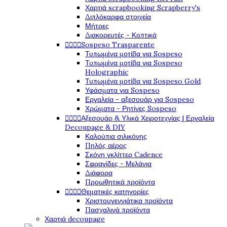
Χαρτιά scrapbooking Scrapberry's
Διπλόκαρφα στοιχεία
Μήτρες
Διακορευτές - Κοπτικά




Sospeso Trasparente
Τυπωμένα μοτίβα για Sospeso
Τυπωμένα μοτίβα για Sospeso
Holographic
Τυπωμένα μοτίβα για Sospeso Gold
Υφάσματα για Sospeso
Εργαλεία - αξεσουάρ για Sospeso
Χρώματα - Ρητίνες Sospeso




Αξεσουάρ & Υλικά Χειροτεχνίας | Εργαλεία
Decoupage & DIY
Καλούπια σιλικόνης
Πηλός αέρος
Σκόνη γκλίττερ Cadence
Σφραγίδες - Μελάνια
Διάφορα
Προωθητικά προϊόντα




Θεματικές κατηγορίες
Χριστουγεννιάτικα προϊόντα
Πασχαλινά προϊόντα
Χαρτιά decoupage