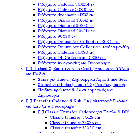
Ριζόχαρτα Cadence 90X214 εκ.
Ριζόχαρτα Cadence 30X30 εκ.
Ριζόχαρτα dreamart 41X32 εκ.
Ριζόχαρτα Diamond 30X42 εκ.
Ριζόχαρτα Diamond 30X30 εκ.
Ριζόχαρτα Diamond 90x214 εκ.
Ριζόχαρτα 90X90 εκ.
Ριζόχαρτα Deluxe Art Collection 30X42 εκ.
Ριζόχαρτα Deluxe Art Collection μεγάλα μεγέθη
Ριζόχαρτα Cadence 60X80 εκ.
Ριζόχαρτα DR Collection 40X30 cm
Ριζόχαρτα Αγιογραφίες για Decoupage


Παιδικά Χρώματα & Kids Craft | Δημιουργικά Υλικά
για Παιδιά
Slime για Παιδιά | Δημιουργικά Aqua Slime Sets
Stencil για Παιδιά | Παιδικά Σχέδια Ζωγραφικής
Παιδικά Χρώματα & Δακτυλομπογιές για
Δημιουργία


Transfer Cadence & Rub-On | Μεταφορά Εικόνας
για Έπιπλα & Decoupage


Classic Transfer Cadence για Έπιπλα & DIY
Classic transfer 17Χ25 cm
Classic transfer 25Χ35 cm
Classic transfer 35Χ50 cm