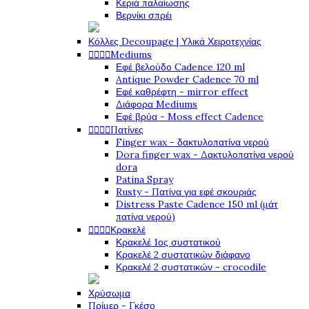
Κεριά παλαίωσης
Βερνίκι σπρέι
Κόλλες Decoupage | Υλικά Χειροτεχνίας




Mediums
Εφέ βελούδο Cadence 120 ml
Antique Powder Cadence 70 ml
Εφέ καθρέφτη - mirror effect
Διάφορα Mediums
Εφέ βρύα - Moss effect Cadence




Πατίνες
Finger wax - δακτυλοπατίνα νερού
Dora finger wax - Δακτυλοπατίνα νερού
dora
Patina Spray
Rusty - Πατίνα για εφέ σκουριάς
Distress Paste Cadence 150 ml (μάτ
πατίνα νερού)




Κρακελέ
Κρακελέ 1ος συστατικού
Κρακελέ 2 συστατικών διάφανο
Κρακελέ 2 συστατικών - crocodile
Χρύσωμα
Πρίμερ - Γκέσο