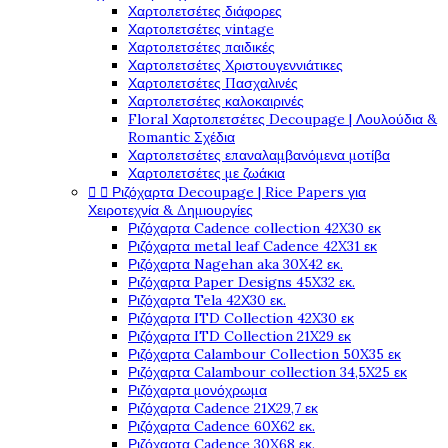
Χαρτοπετσέτες διάφορες
Χαρτοπετσέτες vintage
Χαρτοπετσέτες παιδικές
Χαρτοπετσέτες Χριστουγεννιάτικες
Χαρτοπετσέτες Πασχαλινές
Χαρτοπετσέτες καλοκαιρινές
Floral Χαρτοπετσέτες Decoupage | Λουλούδια &
Romantic Σχέδια
Χαρτοπετσέτες επαναλαμβανόμενα μοτίβα
Χαρτοπετσέτες με ζωάκια


Ριζόχαρτα Decoupage | Rice Papers για
Χειροτεχνία & Δημιουργίες
Ριζόχαρτα Cadence collection 42X30 εκ
Ριζόχαρτα metal leaf Cadence 42X31 εκ
Ριζόχαρτα Nagehan aka 30X42 εκ.
Ριζόχαρτα Paper Designs 45X32 εκ.
Ριζόχαρτα Tela 42Χ30 εκ.
Ριζόχαρτα ITD Collection 42X30 εκ
Ριζόχαρτα ITD Collection 21X29 εκ
Ριζόχαρτα Calambour Collection 50X35 εκ
Ριζόχαρτα Calambour collection 34,5X25 εκ
Ριζόχαρτα μονόχρωμα
Ριζόχαρτα Cadence 21Χ29,7 εκ
Ριζόχαρτα Cadence 60X62 εκ.
Ριζόχαρτα Cadence 30X68 εκ.