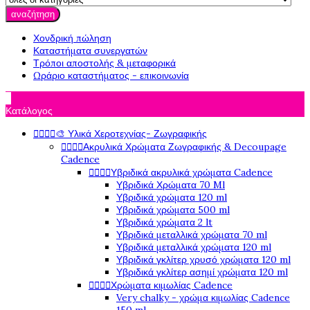
αναζήτηση
Χονδρική πώληση
Καταστήματα συνεργατών
Τρόποι αποστολής & μεταφορικά
Ωράριο καταστήματος - επικοινωνία

Κατάλογος




🎨 Υλικά Χεροτεχνίας- Ζωγραφικής




Ακρυλικά Χρώματα Ζωγραφικής & Decoupage
Cadence




Υβριδικά ακρυλικά χρώματα Cadence
Υβριδικά Χρώματα 70 Ml
Υβριδικά χρώματα 120 ml
Υβριδικά χρώματα 500 ml
Υβριδικά χρώματα 2 lt
Υβριδικά μεταλλικά χρώματα 70 ml
Υβριδικά μεταλλικά χρώματα 120 ml
Υβριδικά γκλίτερ χρυσό χρώματα 120 ml
Υβριδικά γκλίτερ ασημί χρώματα 120 ml




Χρώματα κιμωλίας Cadence
Very chalky - χρώμα κιμωλίας Cadence