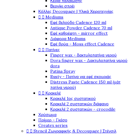
Κεριά παλαίωσης
Βερνίκι σπρέι
Κόλλες Decoupage | Υλικά Χειροτεχνίας


Mediums
Εφέ βελούδο Cadence 120 ml
Antique Powder Cadence 70 ml
Εφέ καθρέφτη - mirror effect
Διάφορα Mediums
Εφέ βρύα - Moss effect Cadence


Πατίνες
Finger wax - δακτυλοπατίνα νερού
Dora finger wax - Δακτυλοπατίνα νερού
dora
Patina Spray
Rusty - Πατίνα για εφέ σκουριάς
Distress Paste Cadence 150 ml (μάτ
πατίνα νερού)


Κρακελέ
Κρακελέ 1ος συστατικού
Κρακελέ 2 συστατικών διάφανο
Κρακελέ 2 συστατικών - crocodile
Χρύσωμα
Πρίμερ - Γκέσο
Createx series


Stencil Ζωγραφικής & Decoupage | Στένσιλ