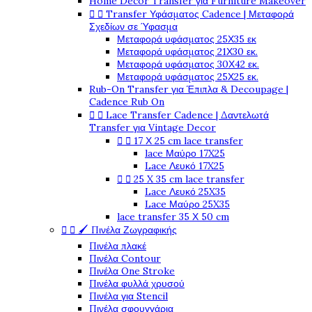
Home Decor Transfer για Furniture Makeover


Transfer Υφάσματος Cadence | Μεταφορά
Σχεδίων σε Ύφασμα
Μεταφορά υφάσματος 25Χ35 εκ
Μεταφορά υφάσματος 21Χ30 εκ.
Μεταφορά υφάσματος 30Χ42 εκ.
Μεταφορά υφάσματος 25Χ25 εκ.
Rub-On Transfer για Έπιπλα & Decoupage |
Cadence Rub On


Lace Transfer Cadence | Δαντελωτά
Transfer για Vintage Decor


17 Χ 25 cm lace transfer
lace Μαύρο 17X25
Lace Λευκό 17X25


25 X 35 cm lace transfer
Lace Λευκό 25X35
Lace Μαύρο 25X35
lace transfer 35 Χ 50 cm


🖌️ Πινέλα Ζωγραφικής
Πινέλα πλακέ
Πινέλα Contour
Πινέλα One Stroke
Πινέλα φυλλά χρυσού
Πινέλα για Stencil
Πινέλα σφουγγάρια