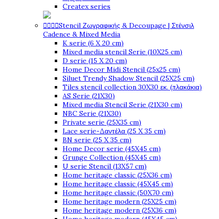
Createx series




Stencil Ζωγραφικής & Decoupage | Στένσιλ
Cadence & Mixed Media
K serie (6 X 20 cm)
Mixed media stencil Serie (10X25 cm)
D serie (15 X 20 cm)
Home Decor Midi Stencil (25x25 cm)
Siluet Trendy Shadow Stencil (25X25 cm)
Tiles stencil collection 30X30 εκ. (πλακάκια)
AS Serie (21X30)
Mixed media Stencil Serie (21X30 cm)
NBC Serie (21X30)
Private serie (25X35 cm)
Lace serie-Δαντέλα (25 X 35 cm)
BN serie (25 X 35 cm)
Home Decor serie (45X45 cm)
Grunge Collection (45X45 cm)
U serie Stencil (13X57 cm)
Home heritage classic (25X36 cm)
Home heritage classic (45X45 cm)
Home heritage classic (50X70 cm)
Home heritage modern (25X25 cm)
Home heritage modern (25X36 cm)