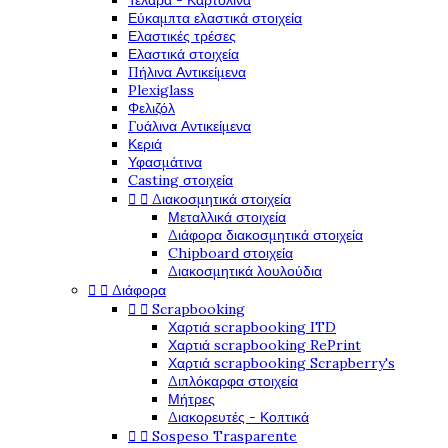
Τελάρα - Καρτολίνα
Εύκαμπτα ελαστικά στοιχεία
Ελαστικές τρέσες
Ελαστικά στοιχεία
Πήλινα Αντικείμενα
Plexiglass
Φελιζόλ
Γυάλινα Αντικείμενα
Κεριά
Υφασμάτινα
Casting στοιχεία


Διακοσμητικά στοιχεία
Μεταλλικά στοιχεία
Διάφορα διακοσμητικά στοιχεία
Chipboard στοιχεία
Διακοσμητικά λουλούδια


Διάφορα


Scrapbooking
Χαρτιά scrapbooking ITD
Χαρτιά scrapbooking RePrint
Χαρτιά scrapbooking Scrapberry's
Διπλόκαρφα στοιχεία
Μήτρες
Διακορευτές - Κοπτικά


Sospeso Trasparente