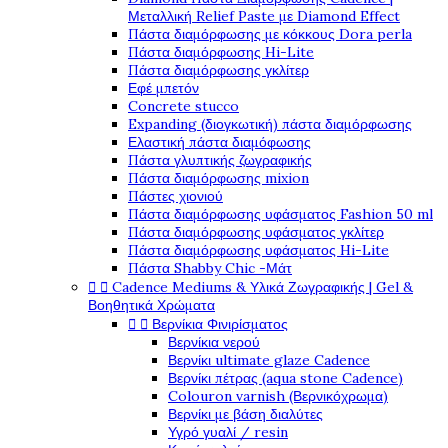
Μεταλλική Relief Paste με Diamond Effect
Πάστα διαμόρφωσης με κόκκους Dora perla
Πάστα διαμόρφωσης Hi-Lite
Πάστα διαμόρφωσης γκλίτερ
Εφέ μπετόν
Concrete stucco
Expanding (διογκωτική) πάστα διαμόρφωσης
Ελαστική πάστα διαμόφωσης
Πάστα γλυπτικής ζωγραφικής
Πάστα διαμόρφωσης mixion
Πάστες χιονιού
Πάστα διαμόρφωσης υφάσματος Fashion 50 ml
Πάστα διαμόρφωσης υφάσματος γκλίτερ
Πάστα διαμόρφωσης υφάσματος Hi-Lite
Πάστα Shabby Chic -Μάτ


Cadence Mediums & Υλικά Ζωγραφικής | Gel &
Βοηθητικά Χρώματα


Βερνίκια Φινιρίσματος
Βερνίκια νερού
Βερνίκι ultimate glaze Cadence
Βερνίκι πέτρας (aqua stone Cadence)
Colouron varnish (Βερνικόχρωμα)
Βερνίκι με βάση διαλύτες
Υγρό γυαλί / resin