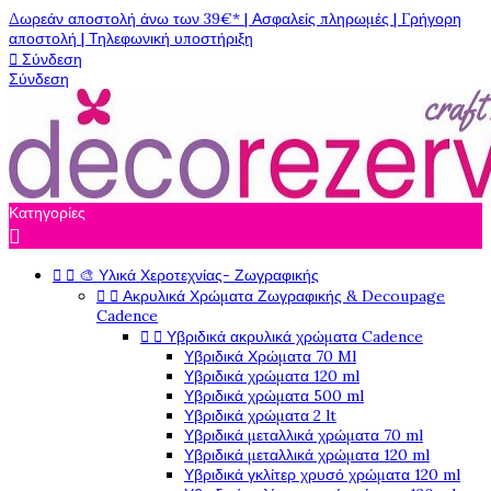
Δωρεάν αποστολή άνω των 39€* | Ασφαλείς πληρωμές | Γρήγορη
αποστολή | Τηλεφωνική υποστήριξη

Σύνδεση
Σύνδεση
Κατηγορίες



🎨 Υλικά Χεροτεχνίας- Ζωγραφικής


Ακρυλικά Χρώματα Ζωγραφικής & Decoupage
Cadence


Υβριδικά ακρυλικά χρώματα Cadence
Υβριδικά Χρώματα 70 Ml
Υβριδικά χρώματα 120 ml
Υβριδικά χρώματα 500 ml
Υβριδικά χρώματα 2 lt
Υβριδικά μεταλλικά χρώματα 70 ml
Υβριδικά μεταλλικά χρώματα 120 ml
Υβριδικά γκλίτερ χρυσό χρώματα 120 ml