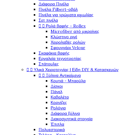
Διάφορα Πινέλα
Πινέλα Filbert-οβάλ
Πινέλα για χρώματα κιμωλίας
Σετ πινέλα


Ρολά βαφής - Rollex
Microfiber από μικροίνες
Κλώστινο ριγέ
Χειρολαβές ρολών
Σφουγγάρι Velour
Σκαφάκια βαφής
Εργαλεία τεχνοτροπίας
Σπάτουλες


Υλικά Χειροτεχνίας | Είδη DIY & Κατασκευών


Ξύλινα Αντικείμενα
Κουτιά - Μπαούλα
Δίσκοι
Πάνελ
Καβαλέτα
Κορνίζες
Ρολόγια
Διάφορα ξύλινα
Διακοσμητικά στοιχεία
Έπιπλα
Πολυεστερικά