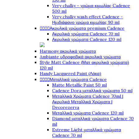
150 ml
Very chalky - χρώμα κιμωλίας Cadence
500 ml
Very chalky wash effect Cadence -
Ημιδιάφανο χρώμα κιμωλίας 90 ml




Ακρυλικά χρώματα premium Cadence
Ακρυλικά χρώματα Cadence 70 ml
Ακρυλικά χρώματα Cadence 120 ml
Harmony ακρυλικά χρώματα
Ambiante υδροφοβικά ακρυλικά χρώματα
Style Matt Cadence (Ματ ακρυλικά χρώματα)
120 ml
Handy Lacquered Paint (Λάκα)




Μεταλλικά χρώματα Cadence
Matte Metallic Paint 50 ml
Cadence Dora μεταλλικά χρώματα 50 ml
Μεταλλικά Χρώματα Cadence 70ml |
Ακρυλικά Μεταλλικά Χρώματα |
Decorezerva
Μεταλλικά χρώματα Cadence 120 ml
Diamond μεταλλικά χρώματα Cadence 70
ml
Extreme Light μεταλλικά χρώματα
Cadence 70 ml