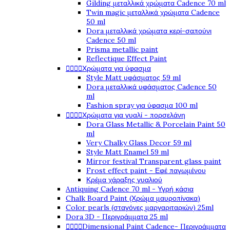
Gilding μεταλλικά χρώματα Cadence 70 ml
Twin magic μεταλλικά χρώματα Cadence
50 ml
Dora μεταλλικά χρώματα κερί-σαπούνι
Cadence 50 ml
Prisma metallic paint
Reflectique Effect Paint




Χρώματα για ύφασμα
Style Matt υφάσματος 59 ml
Dora μεταλλικά υφάσματος Cadence 50
ml
Fashion spray για ύφασμα 100 ml




Χρώματα για γυαλί - πορσελάνη
Dora Glass Metallic & Porcelain Paint 50
ml
Very Chalky Glass Decor 59 ml
Style Matt Enamel 59 ml
Mirror festival Transparent glass paint
Frost effect paint - Εφέ παγωμένου
Κρέμα χάραξης γυαλιού
Antiquing Cadence 70 ml - Υγρή κάσια
Chalk Board Paint (Χρώμα μαυροπίνακα)
Color pearls (σταγόνες μαργαριταριών) 25ml
Dora 3D - Περιγράμματα 25 ml




Dimensional Paint Cadence- Περιγράμματα