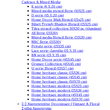
Cadence & Mixed Media
K serie (6 X 20 cm)
Mixed media stencil Serie (10X25 cm)
D serie (15 X 20 cm)
Home Decor Midi Stencil (25x25 cm)
Siluet Trendy Shadow Stencil (25X25 cm)
Tiles stencil collection 30X30 εκ. (πλακάκια)
AS Serie (21X30)
Mixed media Stencil Serie (21X30 cm)
NBC Serie (21X30)
Private serie (25X35 cm)
Lace serie-Δαντέλα (25 X 35 cm)
BN serie (25 X 35 cm)
Home Decor serie (45X45 cm)
Grunge Collection (45X45 cm)
U serie Stencil (13X57 cm)
Home heritage classic (25X36 cm)
Home heritage classic (45X45 cm)
Home heritage classic (50X70 cm)
Home heritage modern (25X25 cm)
Home heritage modern (25X36 cm)
Home heritage modern (45X45 cm)
Home heritage modern (50X70 cm)


Χαρτοπετσέτες Decoupage | Vintage & Floral
Σχέδια Χειροτεχνίας