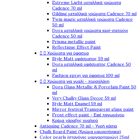
Extreme Light μεταλλικά χρώματα
Cadence 70 ml
Gilding μεταλλικά χρώματα Cadence 70 ml
Twin magic μεταλλικά χρώματα Cadence
50 ml
Dora μεταλλικά χρώματα κερί-σαπούνι
Cadence 50 ml
Prisma metallic paint
Reflectique Effect Paint


Χρώματα για ύφασμα
Style Matt υφάσματος 59 ml
Dora μεταλλικά υφάσματος Cadence 50
ml
Fashion spray για ύφασμα 100 ml


Χρώματα για γυαλί - πορσελάνη
Dora Glass Metallic & Porcelain Paint 50
ml
Very Chalky Glass Decor 59 ml
Style Matt Enamel 59 ml
Mirror festival Transparent glass paint
Frost effect paint - Εφέ παγωμένου
Κρέμα χάραξης γυαλιού
Antiquing Cadence 70 ml - Υγρή κάσια
Chalk Board Paint (Χρώμα μαυροπίνακα)
Color pearls (σταγόνες μαργαριταριών) 25ml