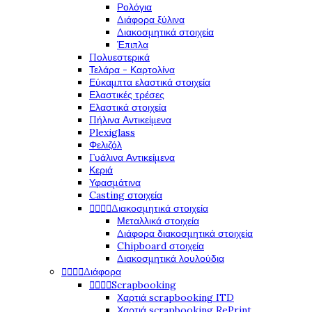
Ρολόγια
Διάφορα ξύλινα
Διακοσμητικά στοιχεία
Έπιπλα
Πολυεστερικά
Τελάρα - Καρτολίνα
Εύκαμπτα ελαστικά στοιχεία
Ελαστικές τρέσες
Ελαστικά στοιχεία
Πήλινα Αντικείμενα
Plexiglass
Φελιζόλ
Γυάλινα Αντικείμενα
Κεριά
Υφασμάτινα
Casting στοιχεία




Διακοσμητικά στοιχεία
Μεταλλικά στοιχεία
Διάφορα διακοσμητικά στοιχεία
Chipboard στοιχεία
Διακοσμητικά λουλούδια




Διάφορα




Scrapbooking
Χαρτιά scrapbooking ITD
Χαρτιά scrapbooking RePrint