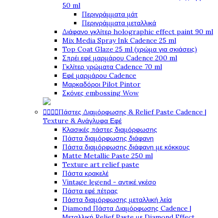
50 ml
Περιγράμματα μάτ
Περιγράμματα μεταλλικά
Διάφανο γκλίτερ holographic effect paint 90 ml
Mix Media Spray Ink Cadence 25 ml
Top Coat Glaze 25 ml (χρώμα για σκιάσεις)
Σπρέι εφέ μαρμάρου Cadence 200 ml
Γκλίτερ χρώματα Cadence 70 ml
Εφέ μαρμάρου Cadence
Μαρκαδόροι Pilot Pintor
Σκόνες embossing Wow




Πάστες Διαμόρφωσης & Relief Paste Cadence |
Texture & Ανάγλυφα Εφέ
Κλασικές πάστες διαμόρφωσης
Πάστα διαμόρφωσης διάφανη
Πάστα διαμόρφωσης διάφανη με κόκκους
Matte Metallic Paste 250 ml
Texture art relief paste
Πάστα κρακελέ
Vintage legend - αντικέ γκέσο
Πάστα εφέ πέτρας
Πάστα διαμόρφωσης μεταλλική λεία
Diamond Πάστα Διαμόρφωσης Cadence |
Μεταλλική Relief Paste με Diamond Effect