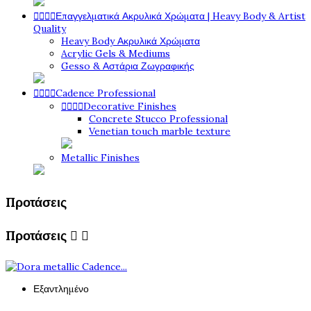




Επαγγελματικά Ακρυλικά Χρώματα | Heavy Body & Artist
Quality
Heavy Body Ακρυλικά Χρώματα
Acrylic Gels & Mediums
Gesso & Αστάρια Ζωγραφικής




Cadence Professional




Decorative Finishes
Concrete Stucco Professional
Venetian touch marble texture
Metallic Finishes
Προτάσεις
Προτάσεις


Εξαντλημένο