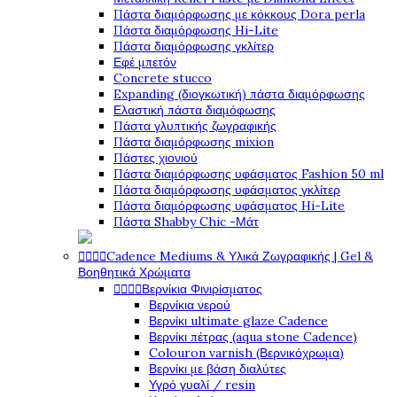
Πάστα διαμόρφωσης με κόκκους Dora perla
Πάστα διαμόρφωσης Hi-Lite
Πάστα διαμόρφωσης γκλίτερ
Εφέ μπετόν
Concrete stucco
Expanding (διογκωτική) πάστα διαμόρφωσης
Ελαστική πάστα διαμόφωσης
Πάστα γλυπτικής ζωγραφικής
Πάστα διαμόρφωσης mixion
Πάστες χιονιού
Πάστα διαμόρφωσης υφάσματος Fashion 50 ml
Πάστα διαμόρφωσης υφάσματος γκλίτερ
Πάστα διαμόρφωσης υφάσματος Hi-Lite
Πάστα Shabby Chic -Μάτ




Cadence Mediums & Υλικά Ζωγραφικής | Gel &
Βοηθητικά Χρώματα




Βερνίκια Φινιρίσματος
Βερνίκια νερού
Βερνίκι ultimate glaze Cadence
Βερνίκι πέτρας (aqua stone Cadence)
Colouron varnish (Βερνικόχρωμα)
Βερνίκι με βάση διαλύτες
Υγρό γυαλί / resin