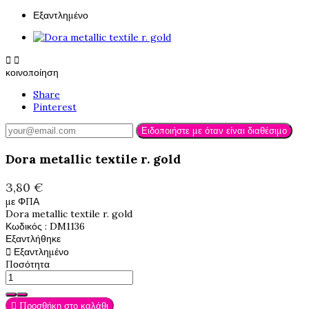
Εξαντλημένο


κοινοποίηση
Share
Pinterest
Ειδοποιήστε με όταν είναι διαθέσιμο
Dora metallic textile r. gold
3,80 €
με ΦΠΑ
Dora metallic textile r. gold
Κωδικός
: DM1136
Εξαντλήθηκε

Εξαντλημένο
Ποσότητα

Προσθήκη στο καλάθι