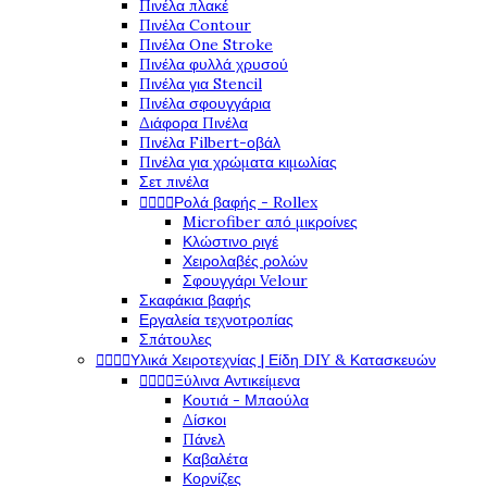
Πινέλα πλακέ
Πινέλα Contour
Πινέλα One Stroke
Πινέλα φυλλά χρυσού
Πινέλα για Stencil
Πινέλα σφουγγάρια
Διάφορα Πινέλα
Πινέλα Filbert-οβάλ
Πινέλα για χρώματα κιμωλίας
Σετ πινέλα




Ρολά βαφής - Rollex
Microfiber από μικροίνες
Κλώστινο ριγέ
Χειρολαβές ρολών
Σφουγγάρι Velour
Σκαφάκια βαφής
Εργαλεία τεχνοτροπίας
Σπάτουλες




Υλικά Χειροτεχνίας | Είδη DIY & Κατασκευών




Ξύλινα Αντικείμενα
Κουτιά - Μπαούλα
Δίσκοι
Πάνελ
Καβαλέτα
Κορνίζες