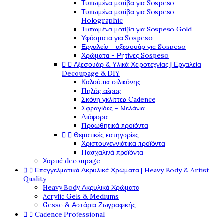
Τυπωμένα μοτίβα για Sospeso
Τυπωμένα μοτίβα για Sospeso
Holographic
Τυπωμένα μοτίβα για Sospeso Gold
Υφάσματα για Sospeso
Εργαλεία - αξεσουάρ για Sospeso
Χρώματα - Ρητίνες Sospeso


Αξεσουάρ & Υλικά Χειροτεχνίας | Εργαλεία
Decoupage & DIY
Καλούπια σιλικόνης
Πηλός αέρος
Σκόνη γκλίττερ Cadence
Σφραγίδες - Μελάνια
Διάφορα
Προωθητικά προϊόντα


Θεματικές κατηγορίες
Χριστουγεννιάτικα προϊόντα
Πασχαλινά προϊόντα
Χαρτιά decoupage


Επαγγελματικά Ακρυλικά Χρώματα | Heavy Body & Artist
Quality
Heavy Body Ακρυλικά Χρώματα
Acrylic Gels & Mediums
Gesso & Αστάρια Ζωγραφικής


Cadence Professional