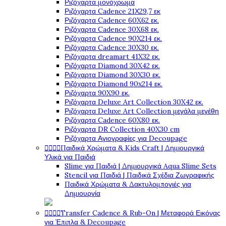
Ριζόχαρτα μονόχρωμα
Ριζόχαρτα Cadence 21Χ29,7 εκ
Ριζόχαρτα Cadence 60X62 εκ.
Ριζόχαρτα Cadence 30X68 εκ.
Ριζόχαρτα Cadence 90X214 εκ.
Ριζόχαρτα Cadence 30X30 εκ.
Ριζόχαρτα dreamart 41X32 εκ.
Ριζόχαρτα Diamond 30X42 εκ.
Ριζόχαρτα Diamond 30X30 εκ.
Ριζόχαρτα Diamond 90x214 εκ.
Ριζόχαρτα 90X90 εκ.
Ριζόχαρτα Deluxe Art Collection 30X42 εκ.
Ριζόχαρτα Deluxe Art Collection μεγάλα μεγέθη
Ριζόχαρτα Cadence 60X80 εκ.
Ριζόχαρτα DR Collection 40X30 cm
Ριζόχαρτα Αγιογραφίες για Decoupage




Παιδικά Χρώματα & Kids Craft | Δημιουργικά
Υλικά για Παιδιά
Slime για Παιδιά | Δημιουργικά Aqua Slime Sets
Stencil για Παιδιά | Παιδικά Σχέδια Ζωγραφικής
Παιδικά Χρώματα & Δακτυλομπογιές για
Δημιουργία




Transfer Cadence & Rub-On | Μεταφορά Εικόνας
για Έπιπλα & Decoupage