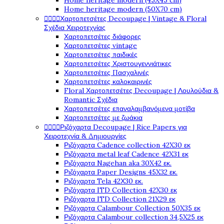
Home heritage modern (45X45 cm)
Home heritage modern (50X70 cm)




Χαρτοπετσέτες Decoupage | Vintage & Floral
Σχέδια Χειροτεχνίας
Χαρτοπετσέτες διάφορες
Χαρτοπετσέτες vintage
Χαρτοπετσέτες παιδικές
Χαρτοπετσέτες Χριστουγεννιάτικες
Χαρτοπετσέτες Πασχαλινές
Χαρτοπετσέτες καλοκαιρινές
Floral Χαρτοπετσέτες Decoupage | Λουλούδια &
Romantic Σχέδια
Χαρτοπετσέτες επαναλαμβανόμενα μοτίβα
Χαρτοπετσέτες με ζωάκια




Ριζόχαρτα Decoupage | Rice Papers για
Χειροτεχνία & Δημιουργίες
Ριζόχαρτα Cadence collection 42X30 εκ
Ριζόχαρτα metal leaf Cadence 42X31 εκ
Ριζόχαρτα Nagehan aka 30X42 εκ.
Ριζόχαρτα Paper Designs 45X32 εκ.
Ριζόχαρτα Tela 42Χ30 εκ.
Ριζόχαρτα ITD Collection 42X30 εκ
Ριζόχαρτα ITD Collection 21X29 εκ
Ριζόχαρτα Calambour Collection 50X35 εκ
Ριζόχαρτα Calambour collection 34,5X25 εκ