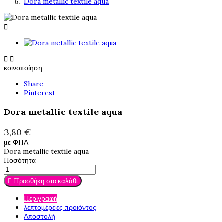
Dora metallic textile aqua



κοινοποίηση
Share
Pinterest
Dora metallic textile aqua
3,80 €
με ΦΠΑ
Dora metallic textile aqua
Ποσότητα

Προσθήκη στο καλάθι
Περιγραφή
λεπτομέρειες προιόντος
Αποστολή