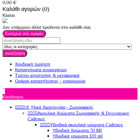
0,00 €
Καλάθι αγορών (0)
Κλείσε
Δεν υπάρχουν άλλα προϊόντα στο καλάθι σας
Συνέχεια στις αγορές
αναζήτηση
Χονδρική πώληση
Καταστήματα συνεργατών
Τρόποι αποστολής & μεταφορικά
Ωράριο καταστήματος - επικοινωνία

Κατάλογος




🎨 Υλικά Χεροτεχνίας- Ζωγραφικής




Ακρυλικά Χρώματα Ζωγραφικής & Decoupage
Cadence




Υβριδικά ακρυλικά χρώματα Cadence
Υβριδικά Χρώματα 70 Ml
Υβριδικά χρώματα 120 ml