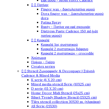
Εφέ βρύα - Moss effect Cadence


Πατίνες
Finger wax - δακτυλοπατίνα νερού
Dora finger wax - Δακτυλοπατίνα νερού
dora
Patina Spray
Rusty - Πατίνα για εφέ σκουριάς
Distress Paste Cadence 150 ml (μάτ
πατίνα νερού)


Κρακελέ
Κρακελέ 1ος συστατικού
Κρακελέ 2 συστατικών διάφανο
Κρακελέ 2 συστατικών - crocodile
Χρύσωμα
Πρίμερ - Γκέσο
Createx series


Stencil Ζωγραφικής & Decoupage | Στένσιλ
Cadence & Mixed Media
K serie (6 X 20 cm)
Mixed media stencil Serie (10X25 cm)
D serie (15 X 20 cm)
Home Decor Midi Stencil (25x25 cm)
Siluet Trendy Shadow Stencil (25X25 cm)
Tiles stencil collection 30X30 εκ. (πλακάκια)
AS Serie (21X30)