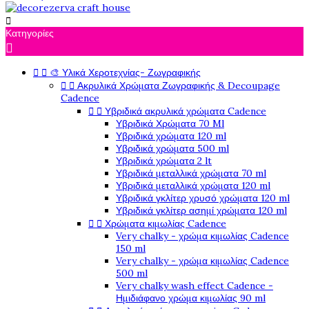

Κατηγορίες



🎨 Υλικά Χεροτεχνίας- Ζωγραφικής


Ακρυλικά Χρώματα Ζωγραφικής & Decoupage
Cadence


Υβριδικά ακρυλικά χρώματα Cadence
Υβριδικά Χρώματα 70 Ml
Υβριδικά χρώματα 120 ml
Υβριδικά χρώματα 500 ml
Υβριδικά χρώματα 2 lt
Υβριδικά μεταλλικά χρώματα 70 ml
Υβριδικά μεταλλικά χρώματα 120 ml
Υβριδικά γκλίτερ χρυσό χρώματα 120 ml
Υβριδικά γκλίτερ ασημί χρώματα 120 ml


Χρώματα κιμωλίας Cadence
Very chalky - χρώμα κιμωλίας Cadence
150 ml
Very chalky - χρώμα κιμωλίας Cadence
500 ml
Very chalky wash effect Cadence -
Ημιδιάφανο χρώμα κιμωλίας 90 ml