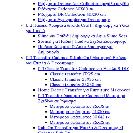
Ριζόχαρτα Deluxe Art Collection μεγάλα μεγέθη
Ριζόχαρτα Cadence 60X80 εκ.
Ριζόχαρτα DR Collection 40X30 cm
Ριζόχαρτα Αγιογραφίες για Decoupage


Παιδικά Χρώματα & Kids Craft | Δημιουργικά Υλικά
για Παιδιά
Slime για Παιδιά | Δημιουργικά Aqua Slime Sets
Stencil για Παιδιά | Παιδικά Σχέδια Ζωγραφικής
Παιδικά Χρώματα & Δακτυλομπογιές για
Δημιουργία


Transfer Cadence & Rub-On | Μεταφορά Εικόνας
για Έπιπλα & Decoupage


Classic Transfer Cadence για Έπιπλα & DIY
Classic transfer 17Χ25 cm
Classic transfer 25Χ35 cm
Classic transfer 35Χ50 cm
Home Decor Transfer για Furniture Makeover


Transfer Υφάσματος Cadence | Μεταφορά
Σχεδίων σε Ύφασμα
Μεταφορά υφάσματος 25Χ35 εκ
Μεταφορά υφάσματος 21Χ30 εκ.
Μεταφορά υφάσματος 30Χ42 εκ.
Μεταφορά υφάσματος 25Χ25 εκ.
Rub-On Transfer για Έπιπλα & Decoupage |