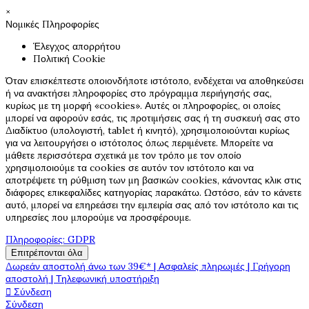
×
Νομικές Πληροφορίες
Έλεγχος απορρήτου
Πολιτική Cookie
Όταν επισκέπτεστε οποιονδήποτε ιστότοπο, ενδέχεται να αποθηκεύσει
ή να ανακτήσει πληροφορίες στο πρόγραμμα περιήγησής σας,
κυρίως με τη μορφή «cookies». Αυτές οι πληροφορίες, οι οποίες
μπορεί να αφορούν εσάς, τις προτιμήσεις σας ή τη συσκευή σας στο
Διαδίκτυο (υπολογιστή, tablet ή κινητό), χρησιμοποιούνται κυρίως
για να λειτουργήσει ο ιστότοπος όπως περιμένετε. Μπορείτε να
μάθετε περισσότερα σχετικά με τον τρόπο με τον οποίο
χρησιμοποιούμε τα cookies σε αυτόν τον ιστότοπο και να
αποτρέψετε τη ρύθμιση των μη βασικών cookies, κάνοντας κλικ στις
διάφορες επικεφαλίδες κατηγορίας παρακάτω. Ωστόσο, εάν το κάνετε
αυτό, μπορεί να επηρεάσει την εμπειρία σας από τον ιστότοπο και τις
υπηρεσίες που μπορούμε να προσφέρουμε.
Πληροφορίες: GDPR
Επιτρέπονται όλα
Δωρεάν αποστολή άνω των 39€* | Ασφαλείς πληρωμές | Γρήγορη
αποστολή | Τηλεφωνική υποστήριξη

Σύνδεση
Σύνδεση