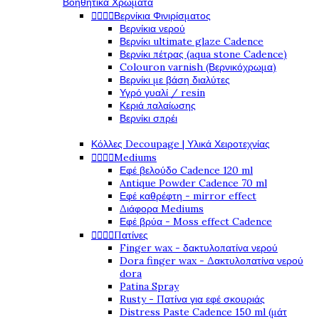
Βοηθητικά Χρώματα




Βερνίκια Φινιρίσματος
Βερνίκια νερού
Βερνίκι ultimate glaze Cadence
Βερνίκι πέτρας (aqua stone Cadence)
Colouron varnish (Βερνικόχρωμα)
Βερνίκι με βάση διαλύτες
Υγρό γυαλί / resin
Κεριά παλαίωσης
Βερνίκι σπρέι
Κόλλες Decoupage | Υλικά Χειροτεχνίας




Mediums
Εφέ βελούδο Cadence 120 ml
Antique Powder Cadence 70 ml
Εφέ καθρέφτη - mirror effect
Διάφορα Mediums
Εφέ βρύα - Moss effect Cadence




Πατίνες
Finger wax - δακτυλοπατίνα νερού
Dora finger wax - Δακτυλοπατίνα νερού
dora
Patina Spray
Rusty - Πατίνα για εφέ σκουριάς
Distress Paste Cadence 150 ml (μάτ