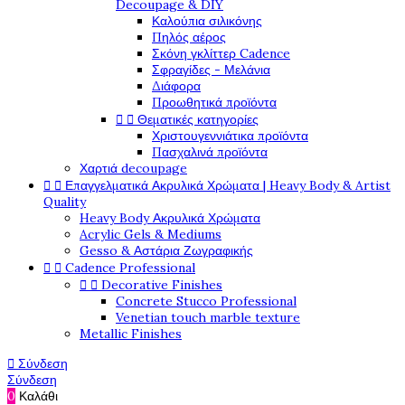
Decoupage & DIY
Καλούπια σιλικόνης
Πηλός αέρος
Σκόνη γκλίττερ Cadence
Σφραγίδες - Μελάνια
Διάφορα
Προωθητικά προϊόντα


Θεματικές κατηγορίες
Χριστουγεννιάτικα προϊόντα
Πασχαλινά προϊόντα
Χαρτιά decoupage


Επαγγελματικά Ακρυλικά Χρώματα | Heavy Body & Artist
Quality
Heavy Body Ακρυλικά Χρώματα
Acrylic Gels & Mediums
Gesso & Αστάρια Ζωγραφικής


Cadence Professional


Decorative Finishes
Concrete Stucco Professional
Venetian touch marble texture
Metallic Finishes

Σύνδεση
Σύνδεση
0
Καλάθι