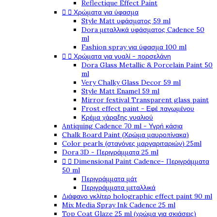
Reflectique Effect Paint


Χρώματα για ύφασμα
Style Matt υφάσματος 59 ml
Dora μεταλλικά υφάσματος Cadence 50
ml
Fashion spray για ύφασμα 100 ml


Χρώματα για γυαλί - πορσελάνη
Dora Glass Metallic & Porcelain Paint 50
ml
Very Chalky Glass Decor 59 ml
Style Matt Enamel 59 ml
Mirror festival Transparent glass paint
Frost effect paint - Εφέ παγωμένου
Κρέμα χάραξης γυαλιού
Antiquing Cadence 70 ml - Υγρή κάσια
Chalk Board Paint (Χρώμα μαυροπίνακα)
Color pearls (σταγόνες μαργαριταριών) 25ml
Dora 3D - Περιγράμματα 25 ml


Dimensional Paint Cadence- Περιγράμματα
50 ml
Περιγράμματα μάτ
Περιγράμματα μεταλλικά
Διάφανο γκλίτερ holographic effect paint 90 ml
Mix Media Spray Ink Cadence 25 ml
Top Coat Glaze 25 ml (χρώμα για σκιάσεις)