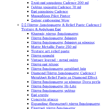
Σπρέι εφέ μαρμάρου Cadence 200 ml
Γκλίτερ χρώματα Cadence 70 ml
Εφέ μαρμάρου Cadence
Μαρκαδόροι Pilot Pintor
Σκόνες embossing Wow


Πάστες Διαμόρφωσης & Relief Paste Cadence |
Texture & Ανάγλυφα Εφέ
Κλασικές πάστες διαμόρφωσης
Πάστα διαμόρφωσης διάφανη
Πάστα διαμόρφωσης διάφανη με κόκκους
Matte Metallic Paste 250 ml
Texture art relief paste
Πάστα κρακελέ
Vintage legend - αντικέ γκέσο
Πάστα εφέ πέτρας
Πάστα διαμόρφωσης μεταλλική λεία
Diamond Πάστα Διαμόρφωσης Cadence |
Μεταλλική Relief Paste με Diamond Effect
Πάστα διαμόρφωσης με κόκκους Dora perla
Πάστα διαμόρφωσης Hi-Lite
Πάστα διαμόρφωσης γκλίτερ
Εφέ μπετόν
Concrete stucco
Expanding (διογκωτική) πάστα διαμόρφωσης
Ελαστική πάστα διαμόφωσης