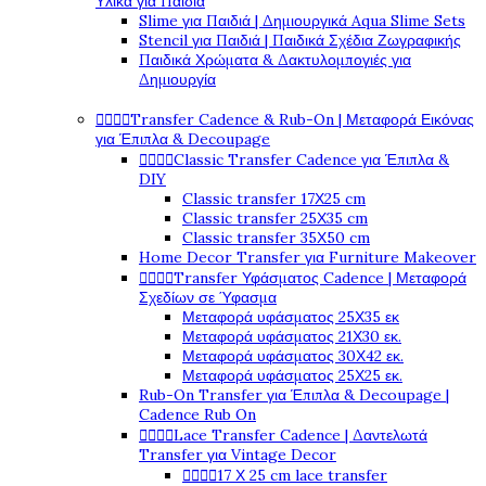
Υλικά για Παιδιά
Slime για Παιδιά | Δημιουργικά Aqua Slime Sets
Stencil για Παιδιά | Παιδικά Σχέδια Ζωγραφικής
Παιδικά Χρώματα & Δακτυλομπογιές για
Δημιουργία




Transfer Cadence & Rub-On | Μεταφορά Εικόνας
για Έπιπλα & Decoupage




Classic Transfer Cadence για Έπιπλα &
DIY
Classic transfer 17Χ25 cm
Classic transfer 25Χ35 cm
Classic transfer 35Χ50 cm
Home Decor Transfer για Furniture Makeover




Transfer Υφάσματος Cadence | Μεταφορά
Σχεδίων σε Ύφασμα
Μεταφορά υφάσματος 25Χ35 εκ
Μεταφορά υφάσματος 21Χ30 εκ.
Μεταφορά υφάσματος 30Χ42 εκ.
Μεταφορά υφάσματος 25Χ25 εκ.
Rub-On Transfer για Έπιπλα & Decoupage |
Cadence Rub On




Lace Transfer Cadence | Δαντελωτά
Transfer για Vintage Decor




17 Χ 25 cm lace transfer