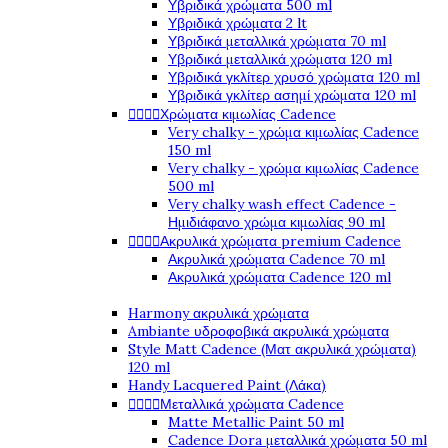
Υβριδικά χρώματα 500 ml
Υβριδικά χρώματα 2 lt
Υβριδικά μεταλλικά χρώματα 70 ml
Υβριδικά μεταλλικά χρώματα 120 ml
Υβριδικά γκλίτερ χρυσό χρώματα 120 ml
Υβριδικά γκλίτερ ασημί χρώματα 120 ml




Χρώματα κιμωλίας Cadence
Very chalky - χρώμα κιμωλίας Cadence
150 ml
Very chalky - χρώμα κιμωλίας Cadence
500 ml
Very chalky wash effect Cadence -
Ημιδιάφανο χρώμα κιμωλίας 90 ml




Ακρυλικά χρώματα premium Cadence
Ακρυλικά χρώματα Cadence 70 ml
Ακρυλικά χρώματα Cadence 120 ml
Harmony ακρυλικά χρώματα
Ambiante υδροφοβικά ακρυλικά χρώματα
Style Matt Cadence (Ματ ακρυλικά χρώματα)
120 ml
Handy Lacquered Paint (Λάκα)




Μεταλλικά χρώματα Cadence
Matte Metallic Paint 50 ml
Cadence Dora μεταλλικά χρώματα 50 ml