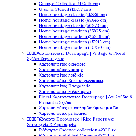
Grunge Collection (45X45 cm)
U serie Stencil (13X57 cm)
Home heritage classic (25X36 cm)
Home heritage classic (45X45 cm)
Home heritage classic (50X70 cm)
Home heritage modern (25X25 cm)
Home heritage modern (25X36 cm)
Home heritage modern (45X45 cm)
Home heritage modern (50X70 cm)




Χαρτοπετσέτες Decoupage | Vintage & Floral
Σχέδια Χειροτεχνίας
Χαρτοπετσέτες διάφορες
Χαρτοπετσέτες vintage
Χαρτοπετσέτες παιδικές
Χαρτοπετσέτες Χριστουγεννιάτικες
Χαρτοπετσέτες Πασχαλινές
Χαρτοπετσέτες καλοκαιρινές
Floral Χαρτοπετσέτες Decoupage | Λουλούδια &
Romantic Σχέδια
Χαρτοπετσέτες επαναλαμβανόμενα μοτίβα
Χαρτοπετσέτες με ζωάκια




Ριζόχαρτα Decoupage | Rice Papers για
Χειροτεχνία & Δημιουργίες
Ριζόχαρτα Cadence collection 42X30 εκ
Ριζόχαρτα metal leaf Cadence 42X31 εκ