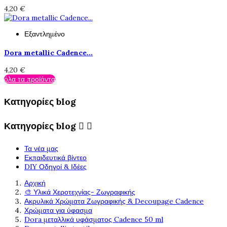
4,20 €
Εξαντλημένο
Dora metallic Cadence...
4,20 €
όλα τα προϊόντα
Κατηγορίες blog
Κατηγορίες blog


Τα νέα μας
Εκπαιδευτικά βίντεο
DIY Οδηγοί & Ιδέες
Αρχική
🎨 Υλικά Χεροτεχνίας- Ζωγραφικής
Ακρυλικά Χρώματα Ζωγραφικής & Decoupage Cadence
Χρώματα για ύφασμα
Dora μεταλλικά υφάσματος Cadence 50 ml