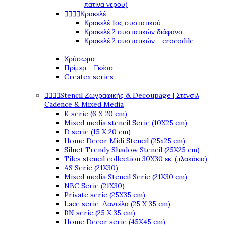
πατίνα νερού)




Κρακελέ
Κρακελέ 1ος συστατικού
Κρακελέ 2 συστατικών διάφανο
Κρακελέ 2 συστατικών - crocodile
Χρύσωμα
Πρίμερ - Γκέσο
Createx series




Stencil Ζωγραφικής & Decoupage | Στένσιλ
Cadence & Mixed Media
K serie (6 X 20 cm)
Mixed media stencil Serie (10X25 cm)
D serie (15 X 20 cm)
Home Decor Midi Stencil (25x25 cm)
Siluet Trendy Shadow Stencil (25X25 cm)
Tiles stencil collection 30X30 εκ. (πλακάκια)
AS Serie (21X30)
Mixed media Stencil Serie (21X30 cm)
NBC Serie (21X30)
Private serie (25X35 cm)
Lace serie-Δαντέλα (25 X 35 cm)
BN serie (25 X 35 cm)
Home Decor serie (45X45 cm)