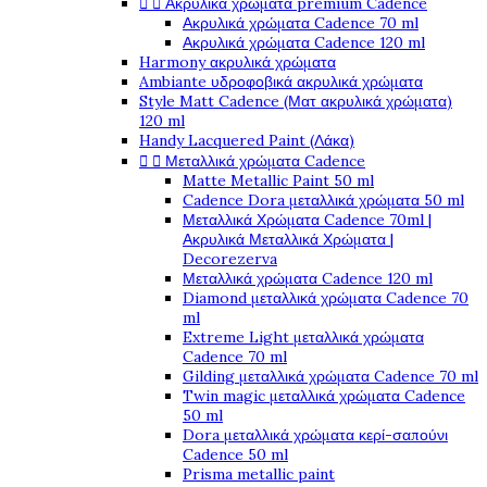


Ακρυλικά χρώματα premium Cadence
Ακρυλικά χρώματα Cadence 70 ml
Ακρυλικά χρώματα Cadence 120 ml
Harmony ακρυλικά χρώματα
Ambiante υδροφοβικά ακρυλικά χρώματα
Style Matt Cadence (Ματ ακρυλικά χρώματα)
120 ml
Handy Lacquered Paint (Λάκα)


Μεταλλικά χρώματα Cadence
Matte Metallic Paint 50 ml
Cadence Dora μεταλλικά χρώματα 50 ml
Μεταλλικά Χρώματα Cadence 70ml |
Ακρυλικά Μεταλλικά Χρώματα |
Decorezerva
Μεταλλικά χρώματα Cadence 120 ml
Diamond μεταλλικά χρώματα Cadence 70
ml
Extreme Light μεταλλικά χρώματα
Cadence 70 ml
Gilding μεταλλικά χρώματα Cadence 70 ml
Twin magic μεταλλικά χρώματα Cadence
50 ml
Dora μεταλλικά χρώματα κερί-σαπούνι
Cadence 50 ml
Prisma metallic paint