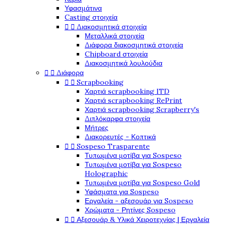
Υφασμάτινα
Casting στοιχεία


Διακοσμητικά στοιχεία
Μεταλλικά στοιχεία
Διάφορα διακοσμητικά στοιχεία
Chipboard στοιχεία
Διακοσμητικά λουλούδια


Διάφορα


Scrapbooking
Χαρτιά scrapbooking ITD
Χαρτιά scrapbooking RePrint
Χαρτιά scrapbooking Scrapberry's
Διπλόκαρφα στοιχεία
Μήτρες
Διακορευτές - Κοπτικά


Sospeso Trasparente
Τυπωμένα μοτίβα για Sospeso
Τυπωμένα μοτίβα για Sospeso
Holographic
Τυπωμένα μοτίβα για Sospeso Gold
Υφάσματα για Sospeso
Εργαλεία - αξεσουάρ για Sospeso
Χρώματα - Ρητίνες Sospeso


Αξεσουάρ & Υλικά Χειροτεχνίας | Εργαλεία