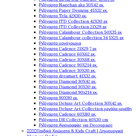
Ριζόχαρτα Nagehan aka 30X42 εκ.
Ριζόχαρτα Paper Designs 45X32 εκ.
Ριζόχαρτα Tela 42Χ30 εκ.
Ριζόχαρτα ITD Collection 42X30 εκ
Ριζόχαρτα ITD Collection 21X29 εκ
Ριζόχαρτα Calambour Collection 50X35 εκ
Ριζόχαρτα Calambour collection 34,5X25 εκ
Ριζόχαρτα μονόχρωμα
Ριζόχαρτα Cadence 21Χ29,7 εκ
Ριζόχαρτα Cadence 60X62 εκ.
Ριζόχαρτα Cadence 30X68 εκ.
Ριζόχαρτα Cadence 90X214 εκ.
Ριζόχαρτα Cadence 30X30 εκ.
Ριζόχαρτα dreamart 41X32 εκ.
Ριζόχαρτα Diamond 30X42 εκ.
Ριζόχαρτα Diamond 30X30 εκ.
Ριζόχαρτα Diamond 90x214 εκ.
Ριζόχαρτα 90X90 εκ.
Ριζόχαρτα Deluxe Art Collection 30X42 εκ.
Ριζόχαρτα Deluxe Art Collection μεγάλα μεγέθη
Ριζόχαρτα Cadence 60X80 εκ.
Ριζόχαρτα DR Collection 40X30 cm
Ριζόχαρτα Αγιογραφίες για Decoupage




Παιδικά Χρώματα & Kids Craft | Δημιουργικά