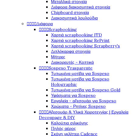
Μεταλλικά στοιχεία
Διάφορα διακοσμητικά στοιχεία
Chipboard στοιχεία
Διακοσμητικά λουλούδια




Διάφορα




Scrapbooking
Χαρτιά scrapbooking ITD
Χαρτιά scrapbooking RePrint
Χαρτιά scrapbooking Scrapberry's
Διπλόκαρφα στοιχεία
Μήτρες
Διακορευτές - Κοπτικά




Sospeso Trasparente
Τυπωμένα μοτίβα για Sospeso
Τυπωμένα μοτίβα για Sospeso
Holographic
Τυπωμένα μοτίβα για Sospeso Gold
Υφάσματα για Sospeso
Εργαλεία - αξεσουάρ για Sospeso
Χρώματα - Ρητίνες Sospeso




Αξεσουάρ & Υλικά Χειροτεχνίας | Εργαλεία
Decoupage & DIY
Καλούπια σιλικόνης
Πηλός αέρος
Σκόνη γκλίττερ Cadence