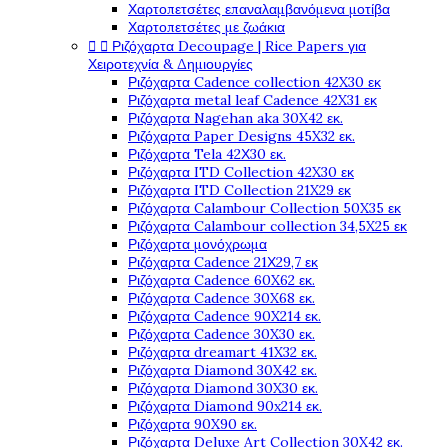
Χαρτοπετσέτες επαναλαμβανόμενα μοτίβα
Χαρτοπετσέτες με ζωάκια


Ριζόχαρτα Decoupage | Rice Papers για
Χειροτεχνία & Δημιουργίες
Ριζόχαρτα Cadence collection 42X30 εκ
Ριζόχαρτα metal leaf Cadence 42X31 εκ
Ριζόχαρτα Nagehan aka 30X42 εκ.
Ριζόχαρτα Paper Designs 45X32 εκ.
Ριζόχαρτα Tela 42Χ30 εκ.
Ριζόχαρτα ITD Collection 42X30 εκ
Ριζόχαρτα ITD Collection 21X29 εκ
Ριζόχαρτα Calambour Collection 50X35 εκ
Ριζόχαρτα Calambour collection 34,5X25 εκ
Ριζόχαρτα μονόχρωμα
Ριζόχαρτα Cadence 21Χ29,7 εκ
Ριζόχαρτα Cadence 60X62 εκ.
Ριζόχαρτα Cadence 30X68 εκ.
Ριζόχαρτα Cadence 90X214 εκ.
Ριζόχαρτα Cadence 30X30 εκ.
Ριζόχαρτα dreamart 41X32 εκ.
Ριζόχαρτα Diamond 30X42 εκ.
Ριζόχαρτα Diamond 30X30 εκ.
Ριζόχαρτα Diamond 90x214 εκ.
Ριζόχαρτα 90X90 εκ.
Ριζόχαρτα Deluxe Art Collection 30X42 εκ.