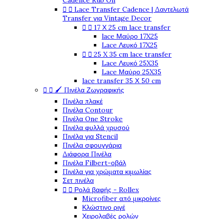
Cadence Rub On


Lace Transfer Cadence | Δαντελωτά
Transfer για Vintage Decor


17 Χ 25 cm lace transfer
lace Μαύρο 17X25
Lace Λευκό 17X25


25 X 35 cm lace transfer
Lace Λευκό 25X35
Lace Μαύρο 25X35
lace transfer 35 Χ 50 cm


🖌️ Πινέλα Ζωγραφικής
Πινέλα πλακέ
Πινέλα Contour
Πινέλα One Stroke
Πινέλα φυλλά χρυσού
Πινέλα για Stencil
Πινέλα σφουγγάρια
Διάφορα Πινέλα
Πινέλα Filbert-οβάλ
Πινέλα για χρώματα κιμωλίας
Σετ πινέλα


Ρολά βαφής - Rollex
Microfiber από μικροίνες
Κλώστινο ριγέ
Χειρολαβές ρολών