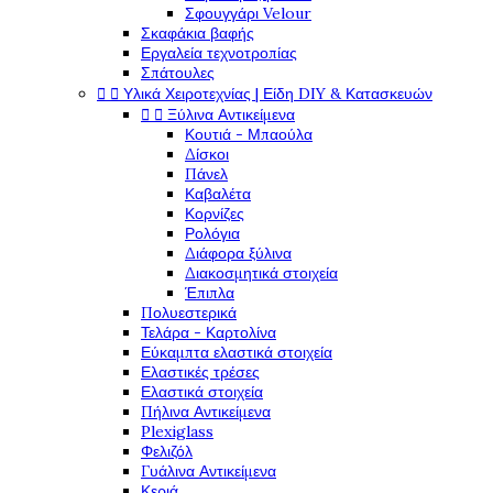
Σφουγγάρι Velour
Σκαφάκια βαφής
Εργαλεία τεχνοτροπίας
Σπάτουλες


Υλικά Χειροτεχνίας | Είδη DIY & Κατασκευών


Ξύλινα Αντικείμενα
Κουτιά - Μπαούλα
Δίσκοι
Πάνελ
Καβαλέτα
Κορνίζες
Ρολόγια
Διάφορα ξύλινα
Διακοσμητικά στοιχεία
Έπιπλα
Πολυεστερικά
Τελάρα - Καρτολίνα
Εύκαμπτα ελαστικά στοιχεία
Ελαστικές τρέσες
Ελαστικά στοιχεία
Πήλινα Αντικείμενα
Plexiglass
Φελιζόλ
Γυάλινα Αντικείμενα
Κεριά