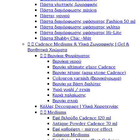
Πάστα γλυπτικής ζωγραφικής
Πάστα διαμόρφωσης mixion
Πάστες χιονιού
Πάστα διαμόρφωσης υφάσματος Fashion 50 ml
Πάστα διαμόρφωσης υφάσματος γκλίτερ
Πάστα διαμόρφωσης υφάσματος Hi-Lite
Πάστα Shabby Chic -Μάτ


Cadence Mediums & Υλικά Ζωγραφικής | Gel &
Βοηθητικά Χρώματα


Βερνίκια Φινιρίσματος
Βερνίκια νερού
Βερνίκι ultimate glaze Cadence
Βερνίκι πέτρας (aqua stone Cadence)
Colouron varnish (Βερνικόχρωμα)
Βερνίκι με βάση διαλύτες
Υγρό γυαλί / resin
Κεριά παλαίωσης
Βερνίκι σπρέι
Κόλλες Decoupage | Υλικά Χειροτεχνίας


Mediums
Εφέ βελούδο Cadence 120 ml
Antique Powder Cadence 70 ml
Εφέ καθρέφτη - mirror effect
Διάφορα Mediums