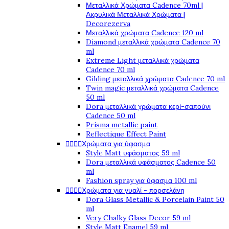
Μεταλλικά Χρώματα Cadence 70ml |
Ακρυλικά Μεταλλικά Χρώματα |
Decorezerva
Μεταλλικά χρώματα Cadence 120 ml
Diamond μεταλλικά χρώματα Cadence 70
ml
Extreme Light μεταλλικά χρώματα
Cadence 70 ml
Gilding μεταλλικά χρώματα Cadence 70 ml
Twin magic μεταλλικά χρώματα Cadence
50 ml
Dora μεταλλικά χρώματα κερί-σαπούνι
Cadence 50 ml
Prisma metallic paint
Reflectique Effect Paint




Χρώματα για ύφασμα
Style Matt υφάσματος 59 ml
Dora μεταλλικά υφάσματος Cadence 50
ml
Fashion spray για ύφασμα 100 ml




Χρώματα για γυαλί - πορσελάνη
Dora Glass Metallic & Porcelain Paint 50
ml
Very Chalky Glass Decor 59 ml
Style Matt Enamel 59 ml