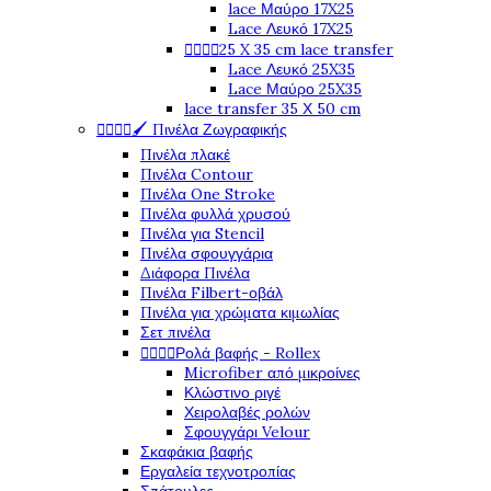
lace Μαύρο 17X25
Lace Λευκό 17X25




25 X 35 cm lace transfer
Lace Λευκό 25X35
Lace Μαύρο 25X35
lace transfer 35 Χ 50 cm




🖌️ Πινέλα Ζωγραφικής
Πινέλα πλακέ
Πινέλα Contour
Πινέλα One Stroke
Πινέλα φυλλά χρυσού
Πινέλα για Stencil
Πινέλα σφουγγάρια
Διάφορα Πινέλα
Πινέλα Filbert-οβάλ
Πινέλα για χρώματα κιμωλίας
Σετ πινέλα




Ρολά βαφής - Rollex
Microfiber από μικροίνες
Κλώστινο ριγέ
Χειρολαβές ρολών
Σφουγγάρι Velour
Σκαφάκια βαφής
Εργαλεία τεχνοτροπίας