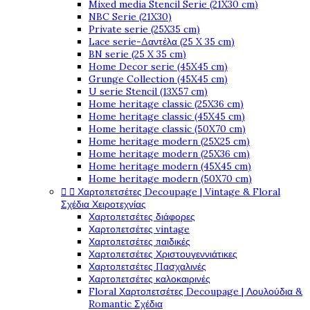
Mixed media Stencil Serie (21X30 cm)
NBC Serie (21X30)
Private serie (25X35 cm)
Lace serie-Δαντέλα (25 X 35 cm)
BN serie (25 X 35 cm)
Home Decor serie (45X45 cm)
Grunge Collection (45X45 cm)
U serie Stencil (13X57 cm)
Home heritage classic (25X36 cm)
Home heritage classic (45X45 cm)
Home heritage classic (50X70 cm)
Home heritage modern (25X25 cm)
Home heritage modern (25X36 cm)
Home heritage modern (45X45 cm)
Home heritage modern (50X70 cm)


Χαρτοπετσέτες Decoupage | Vintage & Floral
Σχέδια Χειροτεχνίας
Χαρτοπετσέτες διάφορες
Χαρτοπετσέτες vintage
Χαρτοπετσέτες παιδικές
Χαρτοπετσέτες Χριστουγεννιάτικες
Χαρτοπετσέτες Πασχαλινές
Χαρτοπετσέτες καλοκαιρινές
Floral Χαρτοπετσέτες Decoupage | Λουλούδια &
Romantic Σχέδια