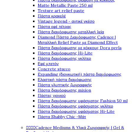
Πάστα διαμόρφωσης διάφανη με κόκκους
Matte Metallic Paste 250 ml
Texture art relief paste
Πάστα κρακελέ
Vintage legend - αντικέ γκέσο
Πάστα εφέ πέτρας
Πάστα διαμόρφωσης μεταλλική λεία
Diamond Πάστα Διαμόρφωσης Cadence |
Μεταλλική Relief Paste με Diamond Effect
Πάστα διαμόρφωσης με κόκκους Dora perla
Πάστα διαμόρφωσης Hi-Lite
Πάστα διαμόρφωσης γκλίτερ
Εφέ μπετόν
Concrete stucco
Expanding (διογκωτική) πάστα διαμόρφωσης
Ελαστική πάστα διαμόφωσης
Πάστα γλυπτικής ζωγραφικής
Πάστα διαμόρφωσης mixion
Πάστες χιονιού
Πάστα διαμόρφωσης υφάσματος Fashion 50 ml
Πάστα διαμόρφωσης υφάσματος γκλίτερ
Πάστα διαμόρφωσης υφάσματος Hi-Lite
Πάστα Shabby Chic -Μάτ




Cadence Mediums & Υλικά Ζωγραφικής | Gel &