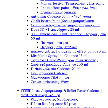
Mirror festival Transparent glass paint
Frost effect paint - Εφέ παγωμένου
Κρέμα χάραξης γυαλιού
Antiquing Cadence 70 ml - Υγρή κάσια
Chalk Board Paint (Χρώμα μαυροπίνακα)
Color pearls (σταγόνες μαργαριταριών) 25ml
Dora 3D - Περιγράμματα 25 ml




Dimensional Paint Cadence- Περιγράμματα
50 ml
Περιγράμματα μάτ
Περιγράμματα μεταλλικά
Διάφανο γκλίτερ holographic effect paint 90 ml
Mix Media Spray Ink Cadence 25 ml
Top Coat Glaze 25 ml (χρώμα για σκιάσεις)
Σπρέι εφέ μαρμάρου Cadence 200 ml
Γκλίτερ χρώματα Cadence 70 ml
Εφέ μαρμάρου Cadence
Μαρκαδόροι Pilot Pintor
Σκόνες embossing Wow




Πάστες Διαμόρφωσης & Relief Paste Cadence |
Texture & Ανάγλυφα Εφέ
Κλασικές πάστες διαμόρφωσης
Πάστα διαμόρφωσης διάφανη