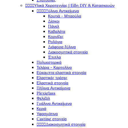
Σπάτουλες




Υλικά Χειροτεχνίας | Είδη DIY & Κατασκευών




Ξύλινα Αντικείμενα
Κουτιά - Μπαούλα
Δίσκοι
Πάνελ
Καβαλέτα
Κορνίζες
Ρολόγια
Διάφορα ξύλινα
Διακοσμητικά στοιχεία
Έπιπλα
Πολυεστερικά
Τελάρα - Καρτολίνα
Εύκαμπτα ελαστικά στοιχεία
Ελαστικές τρέσες
Ελαστικά στοιχεία
Πήλινα Αντικείμενα
Plexiglass
Φελιζόλ
Γυάλινα Αντικείμενα
Κεριά
Υφασμάτινα
Casting στοιχεία




Διακοσμητικά στοιχεία