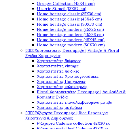
Grunge Collection (45X45 cm)
U serie Stencil (13X57 cm)
Home heritage classic (25X36 cm)
Home heritage classic (45X45 cm)
Home heritage classic (50X70 cm)
Home heritage modern (25X25 cm)
Home heritage modern (25X36 cm)
Home heritage modern (45X45 cm)
Home heritage modern (50X70 cm)
Χαρτοπετσέτες Decoupage | Vintage & Floral




Σχέδια Χειροτεχνίας
Χαρτοπετσέτες διάφορες
Χαρτοπετσέτες vintage
Χαρτοπετσέτες παιδικές
Χαρτοπετσέτες Χριστουγεννιάτικες
Χαρτοπετσέτες Πασχαλινές
Χαρτοπετσέτες καλοκαιρινές
Floral Χαρτοπετσέτες Decoupage | Λουλούδια &
Romantic Σχέδια
Χαρτοπετσέτες επαναλαμβανόμενα μοτίβα
Χαρτοπετσέτες με ζωάκια
Ριζόχαρτα Decoupage | Rice Papers για




Χειροτεχνία & Δημιουργίες
Ριζόχαρτα Cadence collection 42X30 εκ
Ριζόχαρτα metal leaf Cadence 42X31 εκ