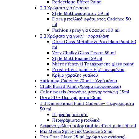
Reflectique Effect Paint
Χρώματα για ύφασμα


Style Matt υφάσματος 59 ml
Dora μεταλλικά υφάσματος Cadence 50
ml
Fashion spray για ύφασμα 100 ml
Χρώματα για γυαλί - πορσελάνη


Dora Glass Metallic & Porcelain Paint 50
ml
Very Chalky Glass Decor 59 ml
Style Matt Enamel 59 ml
Mirror festival Transparent glass paint
Frost effect paint - Εφέ παγωμένου
Κρέμα χάραξης γυαλιού
Antiquing Cadence 70 ml - Υγρή κάσια
Chalk Board Paint (Χρώμα μαυροπίνακα)
Color pearls (σταγόνες μαργαριταριών) 25ml
Dora 3D - Περιγράμματα 25 ml
Dimensional Paint Cadence- Περιγράμματα


50 ml
Περιγράμματα μάτ
Περιγράμματα μεταλλικά
Διάφανο γκλίτερ holographic effect paint 90 ml
Mix Media Spray Ink Cadence 25 ml
Top Coat Glaze 25 ml (χρώμα για σκιάσεις)