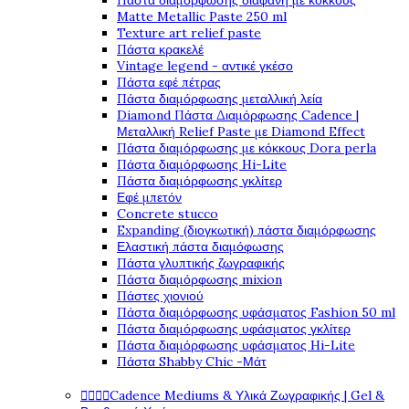
Πάστα διαμόρφωσης διάφανη με κόκκους
Matte Metallic Paste 250 ml
Texture art relief paste
Πάστα κρακελέ
Vintage legend - αντικέ γκέσο
Πάστα εφέ πέτρας
Πάστα διαμόρφωσης μεταλλική λεία
Diamond Πάστα Διαμόρφωσης Cadence |
Μεταλλική Relief Paste με Diamond Effect
Πάστα διαμόρφωσης με κόκκους Dora perla
Πάστα διαμόρφωσης Hi-Lite
Πάστα διαμόρφωσης γκλίτερ
Εφέ μπετόν
Concrete stucco
Expanding (διογκωτική) πάστα διαμόρφωσης
Ελαστική πάστα διαμόφωσης
Πάστα γλυπτικής ζωγραφικής
Πάστα διαμόρφωσης mixion
Πάστες χιονιού
Πάστα διαμόρφωσης υφάσματος Fashion 50 ml
Πάστα διαμόρφωσης υφάσματος γκλίτερ
Πάστα διαμόρφωσης υφάσματος Hi-Lite
Πάστα Shabby Chic -Μάτ
Cadence Mediums & Υλικά Ζωγραφικής | Gel &



