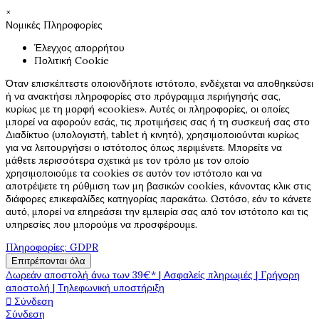
×
Νομικές Πληροφορίες
Έλεγχος απορρήτου
Πολιτική Cookie
Όταν επισκέπτεστε οποιονδήποτε ιστότοπο, ενδέχεται να αποθηκεύσει
ή να ανακτήσει πληροφορίες στο πρόγραμμα περιήγησής σας,
κυρίως με τη μορφή «cookies». Αυτές οι πληροφορίες, οι οποίες
μπορεί να αφορούν εσάς, τις προτιμήσεις σας ή τη συσκευή σας στο
Διαδίκτυο (υπολογιστή, tablet ή κινητό), χρησιμοποιούνται κυρίως
για να λειτουργήσει ο ιστότοπος όπως περιμένετε. Μπορείτε να
μάθετε περισσότερα σχετικά με τον τρόπο με τον οποίο
χρησιμοποιούμε τα cookies σε αυτόν τον ιστότοπο και να
αποτρέψετε τη ρύθμιση των μη βασικών cookies, κάνοντας κλικ στις
διάφορες επικεφαλίδες κατηγορίας παρακάτω. Ωστόσο, εάν το κάνετε
αυτό, μπορεί να επηρεάσει την εμπειρία σας από τον ιστότοπο και τις
υπηρεσίες που μπορούμε να προσφέρουμε.
Πληροφορίες: GDPR
Επιτρέπονται όλα
Δωρεάν αποστολή άνω των 39€* | Ασφαλείς πληρωμές | Γρήγορη
αποστολή | Τηλεφωνική υποστήριξη
Σύνδεση

Σύνδεση