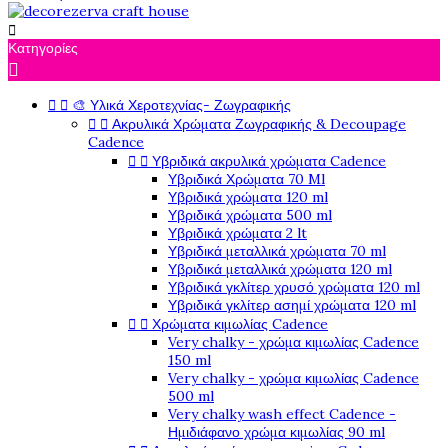

Κατηγορίες

🎨 Υλικά Χεροτεχνίας- Ζωγραφικής


Ακρυλικά Χρώματα Ζωγραφικής & Decoupage


Cadence
Υβριδικά ακρυλικά χρώματα Cadence


Υβριδικά Χρώματα 70 Ml
Υβριδικά χρώματα 120 ml
Υβριδικά χρώματα 500 ml
Υβριδικά χρώματα 2 lt
Υβριδικά μεταλλικά χρώματα 70 ml
Υβριδικά μεταλλικά χρώματα 120 ml
Υβριδικά γκλίτερ χρυσό χρώματα 120 ml
Υβριδικά γκλίτερ ασημί χρώματα 120 ml
Χρώματα κιμωλίας Cadence


Very chalky - χρώμα κιμωλίας Cadence
150 ml
Very chalky - χρώμα κιμωλίας Cadence
500 ml
Very chalky wash effect Cadence -
Ημιδιάφανο χρώμα κιμωλίας 90 ml