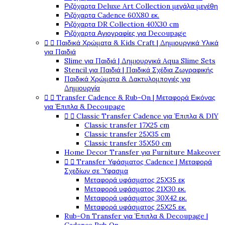
Ριζόχαρτα Deluxe Art Collection μεγάλα μεγέθη
Ριζόχαρτα Cadence 60X80 εκ.
Ριζόχαρτα DR Collection 40X30 cm
Ριζόχαρτα Αγιογραφίες για Decoupage
Παιδικά Χρώματα & Kids Craft | Δημιουργικά Υλικά


για Παιδιά
Slime για Παιδιά | Δημιουργικά Aqua Slime Sets
Stencil για Παιδιά | Παιδικά Σχέδια Ζωγραφικής
Παιδικά Χρώματα & Δακτυλομπογιές για
Δημιουργία
Transfer Cadence & Rub-On | Μεταφορά Εικόνας


για Έπιπλα & Decoupage
Classic Transfer Cadence για Έπιπλα & DIY


Classic transfer 17Χ25 cm
Classic transfer 25Χ35 cm
Classic transfer 35Χ50 cm
Home Decor Transfer για Furniture Makeover
Transfer Υφάσματος Cadence | Μεταφορά


Σχεδίων σε Ύφασμα
Μεταφορά υφάσματος 25Χ35 εκ
Μεταφορά υφάσματος 21Χ30 εκ.
Μεταφορά υφάσματος 30Χ42 εκ.
Μεταφορά υφάσματος 25Χ25 εκ.
Rub-On Transfer για Έπιπλα & Decoupage |