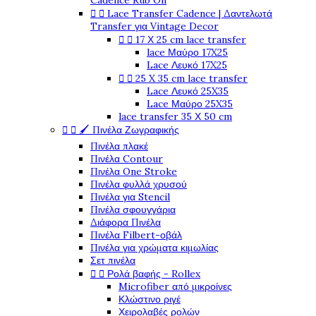
Cadence Rub On
Lace Transfer Cadence | Δαντελωτά


Transfer για Vintage Decor
17 Χ 25 cm lace transfer


lace Μαύρο 17X25
Lace Λευκό 17X25
25 X 35 cm lace transfer


Lace Λευκό 25X35
Lace Μαύρο 25X35
lace transfer 35 Χ 50 cm
🖌️ Πινέλα Ζωγραφικής


Πινέλα πλακέ
Πινέλα Contour
Πινέλα One Stroke
Πινέλα φυλλά χρυσού
Πινέλα για Stencil
Πινέλα σφουγγάρια
Διάφορα Πινέλα
Πινέλα Filbert-οβάλ
Πινέλα για χρώματα κιμωλίας
Σετ πινέλα
Ρολά βαφής - Rollex


Microfiber από μικροίνες
Κλώστινο ριγέ
Χειρολαβές ρολών