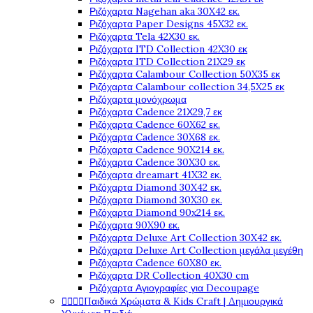
Ριζόχαρτα Nagehan aka 30X42 εκ.
Ριζόχαρτα Paper Designs 45X32 εκ.
Ριζόχαρτα Tela 42Χ30 εκ.
Ριζόχαρτα ITD Collection 42X30 εκ
Ριζόχαρτα ITD Collection 21X29 εκ
Ριζόχαρτα Calambour Collection 50X35 εκ
Ριζόχαρτα Calambour collection 34,5X25 εκ
Ριζόχαρτα μονόχρωμα
Ριζόχαρτα Cadence 21Χ29,7 εκ
Ριζόχαρτα Cadence 60X62 εκ.
Ριζόχαρτα Cadence 30X68 εκ.
Ριζόχαρτα Cadence 90X214 εκ.
Ριζόχαρτα Cadence 30X30 εκ.
Ριζόχαρτα dreamart 41X32 εκ.
Ριζόχαρτα Diamond 30X42 εκ.
Ριζόχαρτα Diamond 30X30 εκ.
Ριζόχαρτα Diamond 90x214 εκ.
Ριζόχαρτα 90X90 εκ.
Ριζόχαρτα Deluxe Art Collection 30X42 εκ.
Ριζόχαρτα Deluxe Art Collection μεγάλα μεγέθη
Ριζόχαρτα Cadence 60X80 εκ.
Ριζόχαρτα DR Collection 40X30 cm
Ριζόχαρτα Αγιογραφίες για Decoupage
Παιδικά Χρώματα & Kids Craft | Δημιουργικά



