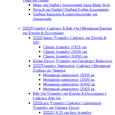
Υλικά για Παιδιά
Slime για Παιδιά | Δημιουργικά Aqua Slime Sets
Stencil για Παιδιά | Παιδικά Σχέδια Ζωγραφικής
Παιδικά Χρώματα & Δακτυλομπογιές για
Δημιουργία
Transfer Cadence & Rub-On | Μεταφορά Εικόνας




για Έπιπλα & Decoupage
Classic Transfer Cadence για Έπιπλα &




DIY
Classic transfer 17Χ25 cm
Classic transfer 25Χ35 cm
Classic transfer 35Χ50 cm
Home Decor Transfer για Furniture Makeover
Transfer Υφάσματος Cadence | Μεταφορά




Σχεδίων σε Ύφασμα
Μεταφορά υφάσματος 25Χ35 εκ
Μεταφορά υφάσματος 21Χ30 εκ.
Μεταφορά υφάσματος 30Χ42 εκ.
Μεταφορά υφάσματος 25Χ25 εκ.
Rub-On Transfer για Έπιπλα & Decoupage |
Cadence Rub On
Lace Transfer Cadence | Δαντελωτά




Transfer για Vintage Decor
17 Χ 25 cm lace transfer



