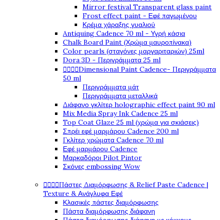
Mirror festival Transparent glass paint
Frost effect paint - Εφέ παγωμένου
Κρέμα χάραξης γυαλιού
Antiquing Cadence 70 ml - Υγρή κάσια
Chalk Board Paint (Χρώμα μαυροπίνακα)
Color pearls (σταγόνες μαργαριταριών) 25ml
Dora 3D - Περιγράμματα 25 ml
Dimensional Paint Cadence- Περιγράμματα




50 ml
Περιγράμματα μάτ
Περιγράμματα μεταλλικά
Διάφανο γκλίτερ holographic effect paint 90 ml
Mix Media Spray Ink Cadence 25 ml
Top Coat Glaze 25 ml (χρώμα για σκιάσεις)
Σπρέι εφέ μαρμάρου Cadence 200 ml
Γκλίτερ χρώματα Cadence 70 ml
Εφέ μαρμάρου Cadence
Μαρκαδόροι Pilot Pintor
Σκόνες embossing Wow
Πάστες Διαμόρφωσης & Relief Paste Cadence |




Texture & Ανάγλυφα Εφέ
Κλασικές πάστες διαμόρφωσης
Πάστα διαμόρφωσης διάφανη