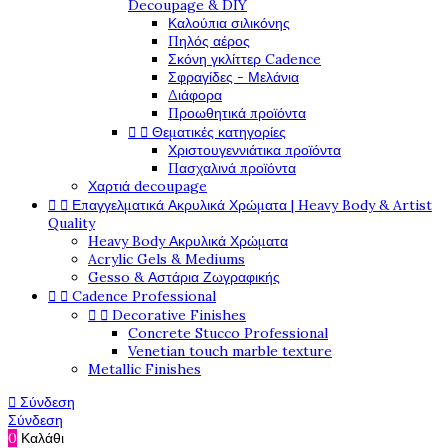
Decoupage & DIY
Καλούπια σιλικόνης
Πηλός αέρος
Σκόνη γκλίττερ Cadence
Σφραγίδες - Μελάνια
Διάφορα
Προωθητικά προϊόντα
Θεματικές κατηγορίες


Χριστουγεννιάτικα προϊόντα
Πασχαλινά προϊόντα
Χαρτιά decoupage
Επαγγελματικά Ακρυλικά Χρώματα | Heavy Body & Artist


Quality
Heavy Body Ακρυλικά Χρώματα
Acrylic Gels & Mediums
Gesso & Αστάρια Ζωγραφικής
Cadence Professional


Decorative Finishes


Concrete Stucco Professional
Venetian touch marble texture
Metallic Finishes
Σύνδεση

Σύνδεση
0
Καλάθι