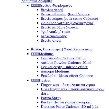
Βοηθητικά Χρώματα
Βερνίκια Φινιρίσματος




Βερνίκια νερού
Βερνίκι ultimate glaze Cadence
Βερνίκι πέτρας (aqua stone Cadence)
Colouron varnish (Βερνικόχρωμα)
Βερνίκι με βάση διαλύτες
Υγρό γυαλί / resin
Κεριά παλαίωσης
Βερνίκι σπρέι
Κόλλες Decoupage | Υλικά Χειροτεχνίας
Mediums




Εφέ βελούδο Cadence 120 ml
Antique Powder Cadence 70 ml
Εφέ καθρέφτη - mirror effect
Διάφορα Mediums
Εφέ βρύα - Moss effect Cadence
Πατίνες




Finger wax - δακτυλοπατίνα νερού
Dora finger wax - Δακτυλοπατίνα νερού
dora
Patina Spray
Rusty - Πατίνα για εφέ σκουριάς
Distress Paste Cadence 150 ml (μάτ