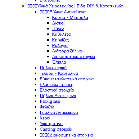
Σπάτουλες
Υλικά Χειροτεχνίας | Είδη DIY & Κατασκευών




Ξύλινα Αντικείμενα




Κουτιά - Μπαούλα
Δίσκοι
Πάνελ
Καβαλέτα
Κορνίζες
Ρολόγια
Διάφορα ξύλινα
Διακοσμητικά στοιχεία
Έπιπλα
Πολυεστερικά
Τελάρα - Καρτολίνα
Εύκαμπτα ελαστικά στοιχεία
Ελαστικές τρέσες
Ελαστικά στοιχεία
Πήλινα Αντικείμενα
Plexiglass
Φελιζόλ
Γυάλινα Αντικείμενα
Κεριά
Υφασμάτινα
Casting στοιχεία
Διακοσμητικά στοιχεία



