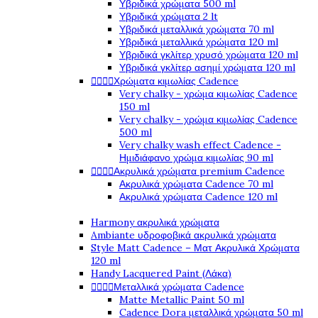
Υβριδικά χρώματα 500 ml
Υβριδικά χρώματα 2 lt
Υβριδικά μεταλλικά χρώματα 70 ml
Υβριδικά μεταλλικά χρώματα 120 ml
Υβριδικά γκλίτερ χρυσό χρώματα 120 ml
Υβριδικά γκλίτερ ασημί χρώματα 120 ml
Χρώματα κιμωλίας Cadence




Very chalky - χρώμα κιμωλίας Cadence
150 ml
Very chalky - χρώμα κιμωλίας Cadence
500 ml
Very chalky wash effect Cadence -
Ημιδιάφανο χρώμα κιμωλίας 90 ml
Ακρυλικά χρώματα premium Cadence




Ακρυλικά χρώματα Cadence 70 ml
Ακρυλικά χρώματα Cadence 120 ml
Harmony ακρυλικά χρώματα
Ambiante υδροφοβικά ακρυλικά χρώματα
Style Matt Cadence – Ματ Ακρυλικά Χρώματα
120 ml
Handy Lacquered Paint (Λάκα)
Μεταλλικά χρώματα Cadence




Matte Metallic Paint 50 ml
Cadence Dora μεταλλικά χρώματα 50 ml