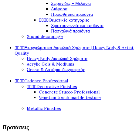
Σφραγίδες - Μελάνια
Διάφορα
Προωθητικά προϊόντα
Θεματικές κατηγορίες




Χριστουγεννιάτικα προϊόντα
Πασχαλινά προϊόντα
Χαρτιά decoupage
Επαγγελματικά Ακρυλικά Χρώματα | Heavy Body & Artist




Quality
Heavy Body Ακρυλικά Χρώματα
Acrylic Gels & Mediums
Gesso & Αστάρια Ζωγραφικής
Cadence Professional




Decorative Finishes




Concrete Stucco Professional
Venetian touch marble texture
Metallic Finishes
Προτάσεις