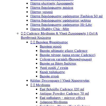
Πάστα γλυπτικής ζωγραφικής
Πάστα διαμόρφωσης mixion
Πάστες χιονιού
Πάστα διαμόρφωσης υφάσματος Fashion 50 ml
Πάστα διαμόρφωσης υφάσματος γκλίτερ
Πάστα διαμόρφωσης υφάσματος Hi-Lite
Πάστα Shabby Chic -Μάτ
Cadence Mediums & Υλικά Ζωγραφικής | Gel &


Βοηθητικά Χρώματα
Βερνίκια Φινιρίσματος


Βερνίκια νερού
Βερνίκι ultimate glaze Cadence
Βερνίκι πέτρας (aqua stone Cadence)
Colouron varnish (Βερνικόχρωμα)
Βερνίκι με βάση διαλύτες
Υγρό γυαλί / resin
Κεριά παλαίωσης
Βερνίκι σπρέι
Κόλλες Decoupage | Υλικά Χειροτεχνίας
Mediums


Εφέ βελούδο Cadence 120 ml
Antique Powder Cadence 70 ml
Εφέ καθρέφτη - mirror effect
Διάφορα Mediums