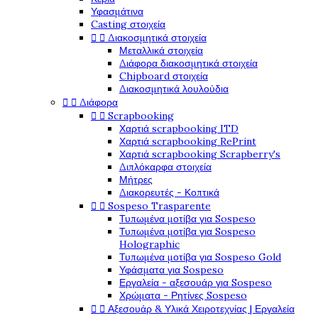
Υφασμάτινα
Casting στοιχεία
Διακοσμητικά στοιχεία


Μεταλλικά στοιχεία
Διάφορα διακοσμητικά στοιχεία
Chipboard στοιχεία
Διακοσμητικά λουλούδια
Διάφορα


Scrapbooking


Χαρτιά scrapbooking ITD
Χαρτιά scrapbooking RePrint
Χαρτιά scrapbooking Scrapberry's
Διπλόκαρφα στοιχεία
Μήτρες
Διακορευτές - Κοπτικά
Sospeso Trasparente


Τυπωμένα μοτίβα για Sospeso
Τυπωμένα μοτίβα για Sospeso
Holographic
Τυπωμένα μοτίβα για Sospeso Gold
Υφάσματα για Sospeso
Εργαλεία - αξεσουάρ για Sospeso
Χρώματα - Ρητίνες Sospeso
Αξεσουάρ & Υλικά Χειροτεχνίας | Εργαλεία

