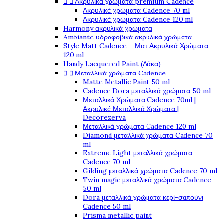
Ακρυλικά χρώματα premium Cadence


Ακρυλικά χρώματα Cadence 70 ml
Ακρυλικά χρώματα Cadence 120 ml
Harmony ακρυλικά χρώματα
Ambiante υδροφοβικά ακρυλικά χρώματα
Style Matt Cadence – Ματ Ακρυλικά Χρώματα
120 ml
Handy Lacquered Paint (Λάκα)
Μεταλλικά χρώματα Cadence


Matte Metallic Paint 50 ml
Cadence Dora μεταλλικά χρώματα 50 ml
Μεταλλικά Χρώματα Cadence 70ml |
Ακρυλικά Μεταλλικά Χρώματα |
Decorezerva
Μεταλλικά χρώματα Cadence 120 ml
Diamond μεταλλικά χρώματα Cadence 70
ml
Extreme Light μεταλλικά χρώματα
Cadence 70 ml
Gilding μεταλλικά χρώματα Cadence 70 ml
Twin magic μεταλλικά χρώματα Cadence
50 ml
Dora μεταλλικά χρώματα κερί-σαπούνι
Cadence 50 ml
Prisma metallic paint