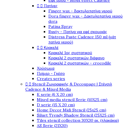
Εφέ βρύα - Moss effect Cadence
Πατίνες


Finger wax - δακτυλοπατίνα νερού
Dora finger wax - Δακτυλοπατίνα νερού
dora
Patina Spray
Rusty - Πατίνα για εφέ σκουριάς
Distress Paste Cadence 150 ml (μάτ
πατίνα νερού)
Κρακελέ


Κρακελέ 1ος συστατικού
Κρακελέ 2 συστατικών διάφανο
Κρακελέ 2 συστατικών - crocodile
Χρύσωμα
Πρίμερ - Γκέσο
Createx series
Stencil Ζωγραφικής & Decoupage | Στένσιλ


Cadence & Mixed Media
K serie (6 X 20 cm)
Mixed media stencil Serie (10X25 cm)
D serie (15 X 20 cm)
Home Decor Midi Stencil (25x25 cm)
Siluet Trendy Shadow Stencil (25X25 cm)
Tiles stencil collection 30X30 εκ. (πλακάκια)
AS Serie (21X30)