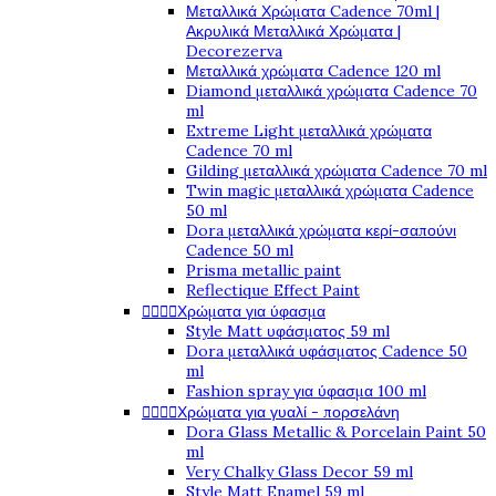
Μεταλλικά Χρώματα Cadence 70ml |
Ακρυλικά Μεταλλικά Χρώματα |
Decorezerva
Μεταλλικά χρώματα Cadence 120 ml
Diamond μεταλλικά χρώματα Cadence 70
ml
Extreme Light μεταλλικά χρώματα
Cadence 70 ml
Gilding μεταλλικά χρώματα Cadence 70 ml
Twin magic μεταλλικά χρώματα Cadence
50 ml
Dora μεταλλικά χρώματα κερί-σαπούνι
Cadence 50 ml
Prisma metallic paint
Reflectique Effect Paint
Χρώματα για ύφασμα




Style Matt υφάσματος 59 ml
Dora μεταλλικά υφάσματος Cadence 50
ml
Fashion spray για ύφασμα 100 ml
Χρώματα για γυαλί - πορσελάνη




Dora Glass Metallic & Porcelain Paint 50
ml
Very Chalky Glass Decor 59 ml
Style Matt Enamel 59 ml