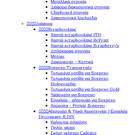
Μεταλλικά στοιχεία
Διάφορα διακοσμητικά στοιχεία
Chipboard στοιχεία
Διακοσμητικά λουλούδια
Διάφορα




Scrapbooking




Χαρτιά scrapbooking ITD
Χαρτιά scrapbooking RePrint
Χαρτιά scrapbooking Scrapberry's
Διπλόκαρφα στοιχεία
Μήτρες
Διακορευτές - Κοπτικά
Sospeso Trasparente




Τυπωμένα μοτίβα για Sospeso
Τυπωμένα μοτίβα για Sospeso
Holographic
Τυπωμένα μοτίβα για Sospeso Gold
Υφάσματα για Sospeso
Εργαλεία - αξεσουάρ για Sospeso
Χρώματα - Ρητίνες Sospeso
Αξεσουάρ & Υλικά Χειροτεχνίας | Εργαλεία




Decoupage & DIY
Καλούπια σιλικόνης
Πηλός αέρος
Σκόνη γκλίττερ Cadence