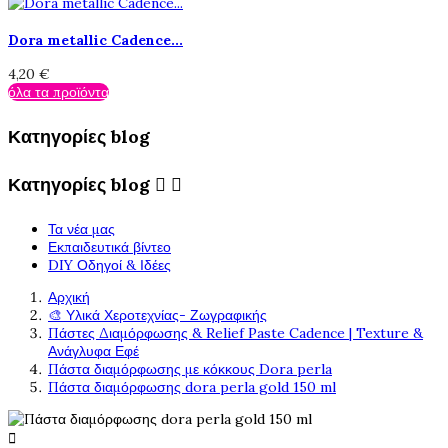
Dora metallic Cadence...
4,20 €
όλα τα προϊόντα
Κατηγορίες blog
Κατηγορίες blog


Τα νέα μας
Εκπαιδευτικά βίντεο
DIY Οδηγοί & Ιδέες
Αρχική
🎨 Υλικά Χεροτεχνίας- Ζωγραφικής
Πάστες Διαμόρφωσης & Relief Paste Cadence | Texture &
Ανάγλυφα Εφέ
Πάστα διαμόρφωσης με κόκκους Dora perla
Πάστα διαμόρφωσης dora perla gold 150 ml
