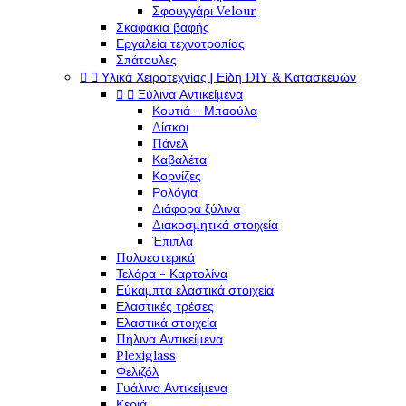
Σφουγγάρι Velour
Σκαφάκια βαφής
Εργαλεία τεχνοτροπίας
Σπάτουλες
Υλικά Χειροτεχνίας | Είδη DIY & Κατασκευών


Ξύλινα Αντικείμενα


Κουτιά - Μπαούλα
Δίσκοι
Πάνελ
Καβαλέτα
Κορνίζες
Ρολόγια
Διάφορα ξύλινα
Διακοσμητικά στοιχεία
Έπιπλα
Πολυεστερικά
Τελάρα - Καρτολίνα
Εύκαμπτα ελαστικά στοιχεία
Ελαστικές τρέσες
Ελαστικά στοιχεία
Πήλινα Αντικείμενα
Plexiglass
Φελιζόλ
Γυάλινα Αντικείμενα
Κεριά