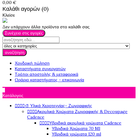
0,00 €
Καλάθι αγορών (0)
Κλείσε
Δεν υπάρχουν άλλα προϊόντα στο καλάθι σας
Συνέχεια στις αγορές
αναζήτηση
Χονδρική πώληση
Καταστήματα συνεργατών
Τρόποι αποστολής & μεταφορικά
Ωράριο καταστήματος - επικοινωνία

Κατάλογος
🎨 Υλικά Χεροτεχνίας- Ζωγραφικής




Ακρυλικά Χρώματα Ζωγραφικής & Decoupage




Cadence
Υβριδικά ακρυλικά χρώματα Cadence




Υβριδικά Χρώματα 70 Ml
Υβριδικά χρώματα 120 ml