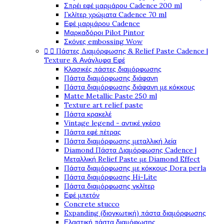
Σπρέι εφέ μαρμάρου Cadence 200 ml
Γκλίτερ χρώματα Cadence 70 ml
Εφέ μαρμάρου Cadence
Μαρκαδόροι Pilot Pintor
Σκόνες embossing Wow
Πάστες Διαμόρφωσης & Relief Paste Cadence |


Texture & Ανάγλυφα Εφέ
Κλασικές πάστες διαμόρφωσης
Πάστα διαμόρφωσης διάφανη
Πάστα διαμόρφωσης διάφανη με κόκκους
Matte Metallic Paste 250 ml
Texture art relief paste
Πάστα κρακελέ
Vintage legend - αντικέ γκέσο
Πάστα εφέ πέτρας
Πάστα διαμόρφωσης μεταλλική λεία
Diamond Πάστα Διαμόρφωσης Cadence |
Μεταλλική Relief Paste με Diamond Effect
Πάστα διαμόρφωσης με κόκκους Dora perla
Πάστα διαμόρφωσης Hi-Lite
Πάστα διαμόρφωσης γκλίτερ
Εφέ μπετόν
Concrete stucco
Expanding (διογκωτική) πάστα διαμόρφωσης
Ελαστική πάστα διαμόφωσης