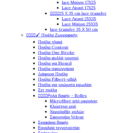
lace Μαύρο 17X25
Lace Λευκό 17X25
25 X 35 cm lace transfer




Lace Λευκό 25X35
Lace Μαύρο 25X35
lace transfer 35 Χ 50 cm
🖌️ Πινέλα Ζωγραφικής




Πινέλα πλακέ
Πινέλα Contour
Πινέλα One Stroke
Πινέλα φυλλά χρυσού
Πινέλα για Stencil
Πινέλα σφουγγάρια
Διάφορα Πινέλα
Πινέλα Filbert-οβάλ
Πινέλα για χρώματα κιμωλίας
Σετ πινέλα
Ρολά βαφής - Rollex




Microfiber από μικροίνες
Κλώστινο ριγέ
Χειρολαβές ρολών
Σφουγγάρι Velour
Σκαφάκια βαφής
Εργαλεία τεχνοτροπίας