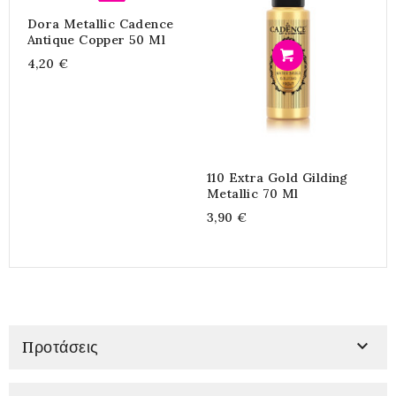
Dora Metallic Cadence
Antique Copper 50 Ml
Προσθήκη
4,20 €
110 Extra Gold Gilding
Π
Metallic 70 Ml
D
M
3,90 €
8

Προτάσεις