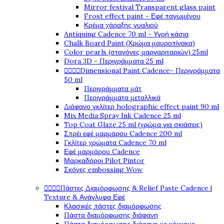
Mirror festival Transparent glass paint
Frost effect paint - Εφέ παγωμένου
Κρέμα χάραξης γυαλιού
Antiquing Cadence 70 ml - Υγρή κάσια
Chalk Board Paint (Χρώμα μαυροπίνακα)
Color pearls (σταγόνες μαργαριταριών) 25ml
Dora 3D - Περιγράμματα 25 ml




Dimensional Paint Cadence- Περιγράμματα
50 ml
Περιγράμματα μάτ
Περιγράμματα μεταλλικά
Διάφανο γκλίτερ holographic effect paint 90 ml
Mix Media Spray Ink Cadence 25 ml
Top Coat Glaze 25 ml (χρώμα για σκιάσεις)
Σπρέι εφέ μαρμάρου Cadence 200 ml
Γκλίτερ χρώματα Cadence 70 ml
Εφέ μαρμάρου Cadence
Μαρκαδόροι Pilot Pintor
Σκόνες embossing Wow




Πάστες Διαμόρφωσης & Relief Paste Cadence |
Texture & Ανάγλυφα Εφέ
Κλασικές πάστες διαμόρφωσης
Πάστα διαμόρφωσης διάφανη