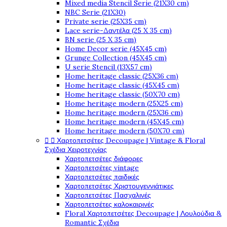
Mixed media Stencil Serie (21X30 cm)
NBC Serie (21X30)
Private serie (25X35 cm)
Lace serie-Δαντέλα (25 X 35 cm)
BN serie (25 X 35 cm)
Home Decor serie (45X45 cm)
Grunge Collection (45X45 cm)
U serie Stencil (13X57 cm)
Home heritage classic (25X36 cm)
Home heritage classic (45X45 cm)
Home heritage classic (50X70 cm)
Home heritage modern (25X25 cm)
Home heritage modern (25X36 cm)
Home heritage modern (45X45 cm)
Home heritage modern (50X70 cm)


Χαρτοπετσέτες Decoupage | Vintage & Floral
Σχέδια Χειροτεχνίας
Χαρτοπετσέτες διάφορες
Χαρτοπετσέτες vintage
Χαρτοπετσέτες παιδικές
Χαρτοπετσέτες Χριστουγεννιάτικες
Χαρτοπετσέτες Πασχαλινές
Χαρτοπετσέτες καλοκαιρινές
Floral Χαρτοπετσέτες Decoupage | Λουλούδια &
Romantic Σχέδια