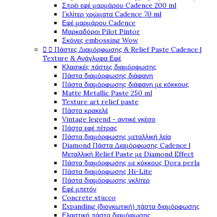
Σπρέι εφέ μαρμάρου Cadence 200 ml
Γκλίτερ χρώματα Cadence 70 ml
Εφέ μαρμάρου Cadence
Μαρκαδόροι Pilot Pintor
Σκόνες embossing Wow


Πάστες Διαμόρφωσης & Relief Paste Cadence |
Texture & Ανάγλυφα Εφέ
Κλασικές πάστες διαμόρφωσης
Πάστα διαμόρφωσης διάφανη
Πάστα διαμόρφωσης διάφανη με κόκκους
Matte Metallic Paste 250 ml
Texture art relief paste
Πάστα κρακελέ
Vintage legend - αντικέ γκέσο
Πάστα εφέ πέτρας
Πάστα διαμόρφωσης μεταλλική λεία
Diamond Πάστα Διαμόρφωσης Cadence |
Μεταλλική Relief Paste με Diamond Effect
Πάστα διαμόρφωσης με κόκκους Dora perla
Πάστα διαμόρφωσης Hi-Lite
Πάστα διαμόρφωσης γκλίτερ
Εφέ μπετόν
Concrete stucco
Expanding (διογκωτική) πάστα διαμόρφωσης
Ελαστική πάστα διαμόφωσης