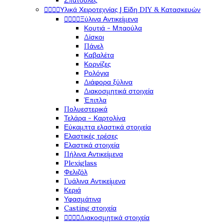
Σπάτουλες




Υλικά Χειροτεχνίας | Είδη DIY & Κατασκευών




Ξύλινα Αντικείμενα
Κουτιά - Μπαούλα
Δίσκοι
Πάνελ
Καβαλέτα
Κορνίζες
Ρολόγια
Διάφορα ξύλινα
Διακοσμητικά στοιχεία
Έπιπλα
Πολυεστερικά
Τελάρα - Καρτολίνα
Εύκαμπτα ελαστικά στοιχεία
Ελαστικές τρέσες
Ελαστικά στοιχεία
Πήλινα Αντικείμενα
Plexiglass
Φελιζόλ
Γυάλινα Αντικείμενα
Κεριά
Υφασμάτινα
Casting στοιχεία




Διακοσμητικά στοιχεία