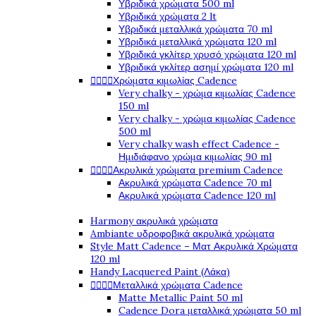
Υβριδικά χρώματα 500 ml
Υβριδικά χρώματα 2 lt
Υβριδικά μεταλλικά χρώματα 70 ml
Υβριδικά μεταλλικά χρώματα 120 ml
Υβριδικά γκλίτερ χρυσό χρώματα 120 ml
Υβριδικά γκλίτερ ασημί χρώματα 120 ml




Χρώματα κιμωλίας Cadence
Very chalky - χρώμα κιμωλίας Cadence
150 ml
Very chalky - χρώμα κιμωλίας Cadence
500 ml
Very chalky wash effect Cadence -
Ημιδιάφανο χρώμα κιμωλίας 90 ml




Ακρυλικά χρώματα premium Cadence
Ακρυλικά χρώματα Cadence 70 ml
Ακρυλικά χρώματα Cadence 120 ml
Harmony ακρυλικά χρώματα
Ambiante υδροφοβικά ακρυλικά χρώματα
Style Matt Cadence – Ματ Ακρυλικά Χρώματα
120 ml
Handy Lacquered Paint (Λάκα)




Μεταλλικά χρώματα Cadence
Matte Metallic Paint 50 ml
Cadence Dora μεταλλικά χρώματα 50 ml