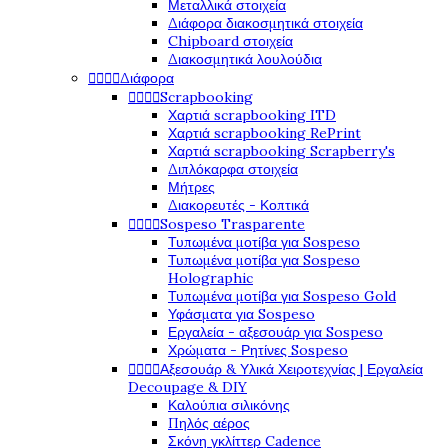
Μεταλλικά στοιχεία
Διάφορα διακοσμητικά στοιχεία
Chipboard στοιχεία
Διακοσμητικά λουλούδια




Διάφορα




Scrapbooking
Χαρτιά scrapbooking ITD
Χαρτιά scrapbooking RePrint
Χαρτιά scrapbooking Scrapberry's
Διπλόκαρφα στοιχεία
Μήτρες
Διακορευτές - Κοπτικά




Sospeso Trasparente
Τυπωμένα μοτίβα για Sospeso
Τυπωμένα μοτίβα για Sospeso
Holographic
Τυπωμένα μοτίβα για Sospeso Gold
Υφάσματα για Sospeso
Εργαλεία - αξεσουάρ για Sospeso
Χρώματα - Ρητίνες Sospeso




Αξεσουάρ & Υλικά Χειροτεχνίας | Εργαλεία
Decoupage & DIY
Καλούπια σιλικόνης
Πηλός αέρος
Σκόνη γκλίττερ Cadence