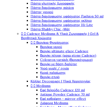
Πάστα γλυπτικής ζωγραφικής
Πάστα διαμόρφωσης mixion
Πάστες χιονιού
Πάστα διαμόρφωσης υφάσματος Fashion 50 ml
Πάστα διαμόρφωσης υφάσματος γκλίτερ
Πάστα διαμόρφωσης υφάσματος Hi-Lite
Πάστα Shabby Chic -Μάτ


Cadence Mediums & Υλικά Ζωγραφικής | Gel &
Βοηθητικά Χρώματα


Βερνίκια Φινιρίσματος
Βερνίκια νερού
Βερνίκι ultimate glaze Cadence
Βερνίκι πέτρας (aqua stone Cadence)
Colouron varnish (Βερνικόχρωμα)
Βερνίκι με βάση διαλύτες
Υγρό γυαλί / resin
Κεριά παλαίωσης
Βερνίκι σπρέι
Κόλλες Decoupage | Υλικά Χειροτεχνίας


Mediums
Εφέ βελούδο Cadence 120 ml
Antique Powder Cadence 70 ml
Εφέ καθρέφτη - mirror effect
Διάφορα Mediums