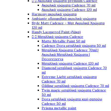


Ακρυλικά χρώματα premium Cadence
Ακρυλικά χρώματα Cadence 70 ml
Ακρυλικά χρώματα Cadence 120 ml
Harmony ακρυλικά χρώματα
Ambiante υδροφοβικά ακρυλικά χρώματα
Style Matt Cadence – Ματ Ακρυλικά Χρώματα
120 ml
Handy Lacquered Paint (Λάκα)


Μεταλλικά χρώματα Cadence
Matte Metallic Paint 50 ml
Cadence Dora μεταλλικά χρώματα 50 ml
Μεταλλικά Χρώματα Cadence 70ml |
Ακρυλικά Μεταλλικά Χρώματα |
Decorezerva
Μεταλλικά χρώματα Cadence 120 ml
Diamond μεταλλικά χρώματα Cadence 70
ml
Extreme Light μεταλλικά χρώματα
Cadence 70 ml
Gilding μεταλλικά χρώματα Cadence 70 ml
Twin magic μεταλλικά χρώματα Cadence
50 ml
Dora μεταλλικά χρώματα κερί-σαπούνι
Cadence 50 ml
Prisma metallic paint