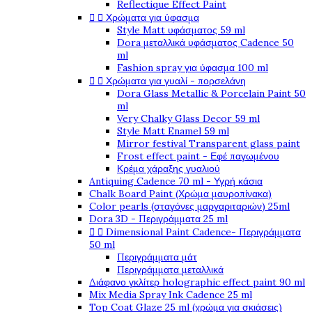
Reflectique Effect Paint


Χρώματα για ύφασμα
Style Matt υφάσματος 59 ml
Dora μεταλλικά υφάσματος Cadence 50
ml
Fashion spray για ύφασμα 100 ml


Χρώματα για γυαλί - πορσελάνη
Dora Glass Metallic & Porcelain Paint 50
ml
Very Chalky Glass Decor 59 ml
Style Matt Enamel 59 ml
Mirror festival Transparent glass paint
Frost effect paint - Εφέ παγωμένου
Κρέμα χάραξης γυαλιού
Antiquing Cadence 70 ml - Υγρή κάσια
Chalk Board Paint (Χρώμα μαυροπίνακα)
Color pearls (σταγόνες μαργαριταριών) 25ml
Dora 3D - Περιγράμματα 25 ml


Dimensional Paint Cadence- Περιγράμματα
50 ml
Περιγράμματα μάτ
Περιγράμματα μεταλλικά
Διάφανο γκλίτερ holographic effect paint 90 ml
Mix Media Spray Ink Cadence 25 ml
Top Coat Glaze 25 ml (χρώμα για σκιάσεις)