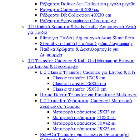
Ριζόχαρτα Deluxe Art Collection μεγάλα μεγέθη
Ριζόχαρτα Cadence 60X80 εκ.
Ριζόχαρτα DR Collection 40X30 cm
Ριζόχαρτα Αγιογραφίες για Decoupage


Παιδικά Χρώματα & Kids Craft | Δημιουργικά Υλικά
για Παιδιά
Slime για Παιδιά | Δημιουργικά Aqua Slime Sets
Stencil για Παιδιά | Παιδικά Σχέδια Ζωγραφικής
Παιδικά Χρώματα & Δακτυλομπογιές για
Δημιουργία


Transfer Cadence & Rub-On | Μεταφορά Εικόνας
για Έπιπλα & Decoupage


Classic Transfer Cadence για Έπιπλα & DIY
Classic transfer 17Χ25 cm
Classic transfer 25Χ35 cm
Classic transfer 35Χ50 cm
Home Decor Transfer για Furniture Makeover


Transfer Υφάσματος Cadence | Μεταφορά
Σχεδίων σε Ύφασμα
Μεταφορά υφάσματος 25Χ35 εκ
Μεταφορά υφάσματος 21Χ30 εκ.
Μεταφορά υφάσματος 30Χ42 εκ.
Μεταφορά υφάσματος 25Χ25 εκ.
Rub-On Transfer για Έπιπλα & Decoupage |