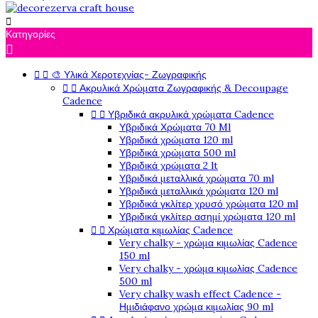

Κατηγορίες



🎨 Υλικά Χεροτεχνίας- Ζωγραφικής


Ακρυλικά Χρώματα Ζωγραφικής & Decoupage
Cadence


Υβριδικά ακρυλικά χρώματα Cadence
Υβριδικά Χρώματα 70 Ml
Υβριδικά χρώματα 120 ml
Υβριδικά χρώματα 500 ml
Υβριδικά χρώματα 2 lt
Υβριδικά μεταλλικά χρώματα 70 ml
Υβριδικά μεταλλικά χρώματα 120 ml
Υβριδικά γκλίτερ χρυσό χρώματα 120 ml
Υβριδικά γκλίτερ ασημί χρώματα 120 ml


Χρώματα κιμωλίας Cadence
Very chalky - χρώμα κιμωλίας Cadence
150 ml
Very chalky - χρώμα κιμωλίας Cadence
500 ml
Very chalky wash effect Cadence -
Ημιδιάφανο χρώμα κιμωλίας 90 ml