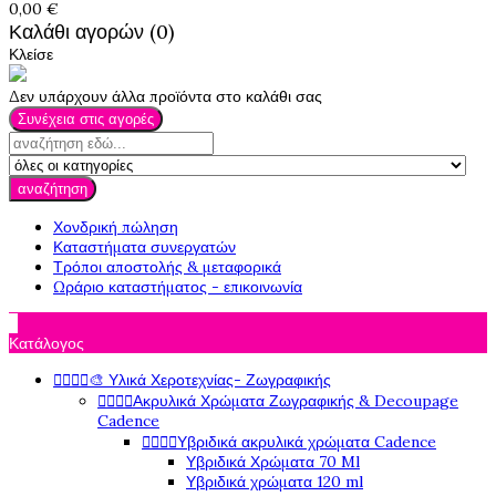
0,00 €
Καλάθι αγορών (0)
Κλείσε
Δεν υπάρχουν άλλα προϊόντα στο καλάθι σας
Συνέχεια στις αγορές
αναζήτηση
Χονδρική πώληση
Καταστήματα συνεργατών
Τρόποι αποστολής & μεταφορικά
Ωράριο καταστήματος - επικοινωνία

Κατάλογος




🎨 Υλικά Χεροτεχνίας- Ζωγραφικής




Ακρυλικά Χρώματα Ζωγραφικής & Decoupage
Cadence




Υβριδικά ακρυλικά χρώματα Cadence
Υβριδικά Χρώματα 70 Ml
Υβριδικά χρώματα 120 ml