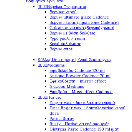
Βοηθητικά Χρώματα




Βερνίκια Φινιρίσματος
Βερνίκια νερού
Βερνίκι ultimate glaze Cadence
Βερνίκι πέτρας (aqua stone Cadence)
Colouron varnish (Βερνικόχρωμα)
Βερνίκι με βάση διαλύτες
Υγρό γυαλί / resin
Κεριά παλαίωσης
Βερνίκι σπρέι
Κόλλες Decoupage | Υλικά Χειροτεχνίας




Mediums
Εφέ βελούδο Cadence 120 ml
Antique Powder Cadence 70 ml
Εφέ καθρέφτη - mirror effect
Διάφορα Mediums
Εφέ βρύα - Moss effect Cadence




Πατίνες
Finger wax - δακτυλοπατίνα νερού
Dora finger wax - Δακτυλοπατίνα νερού
dora
Patina Spray
Rusty - Πατίνα για εφέ σκουριάς
Distress Paste Cadence 150 ml (μάτ