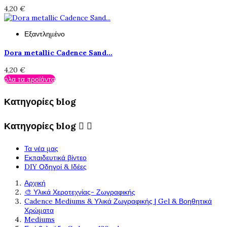
4,20 €
Εξαντλημένο
Dora metallic Cadence Sand...
4,20 €
όλα τα προϊόντα
Κατηγορίες blog
Κατηγορίες blog


Τα νέα μας
Εκπαιδευτικά βίντεο
DIY Οδηγοί & Ιδέες
Αρχική
🎨 Υλικά Χεροτεχνίας- Ζωγραφικής
Cadence Mediums & Υλικά Ζωγραφικής | Gel & Βοηθητικά
Χρώματα
Mediums