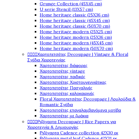
Grunge Collection (45X45 cm)
U serie Stencil (13X57 cm)
Home heritage classic (25X36 cm)
Home heritage classic (45X45 cm)
Home heritage classic (50X70 cm)
Home heritage modern (25X25 cm)
Home heritage modern (25X36 cm)
Home heritage modern (45X45 cm)
Home heritage modern (50X70 cm)




Χαρτοπετσέτες Decoupage | Vintage & Floral
Σχέδια Χειροτεχνίας
Χαρτοπετσέτες διάφορες
Χαρτοπετσέτες vintage
Χαρτοπετσέτες παιδικές
Χαρτοπετσέτες Χριστουγεννιάτικες
Χαρτοπετσέτες Πασχαλινές
Χαρτοπετσέτες καλοκαιρινές
Floral Χαρτοπετσέτες Decoupage | Λουλούδια &
Romantic Σχέδια
Χαρτοπετσέτες επαναλαμβανόμενα μοτίβα
Χαρτοπετσέτες με ζωάκια




Ριζόχαρτα Decoupage | Rice Papers για
Χειροτεχνία & Δημιουργίες
Ριζόχαρτα Cadence collection 42X30 εκ
Ριζόχαρτα metal leaf Cadence 42X31 εκ