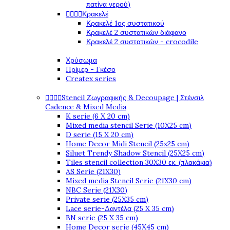
πατίνα νερού)




Κρακελέ
Κρακελέ 1ος συστατικού
Κρακελέ 2 συστατικών διάφανο
Κρακελέ 2 συστατικών - crocodile
Χρύσωμα
Πρίμερ - Γκέσο
Createx series




Stencil Ζωγραφικής & Decoupage | Στένσιλ
Cadence & Mixed Media
K serie (6 X 20 cm)
Mixed media stencil Serie (10X25 cm)
D serie (15 X 20 cm)
Home Decor Midi Stencil (25x25 cm)
Siluet Trendy Shadow Stencil (25X25 cm)
Tiles stencil collection 30X30 εκ. (πλακάκια)
AS Serie (21X30)
Mixed media Stencil Serie (21X30 cm)
NBC Serie (21X30)
Private serie (25X35 cm)
Lace serie-Δαντέλα (25 X 35 cm)
BN serie (25 X 35 cm)
Home Decor serie (45X45 cm)