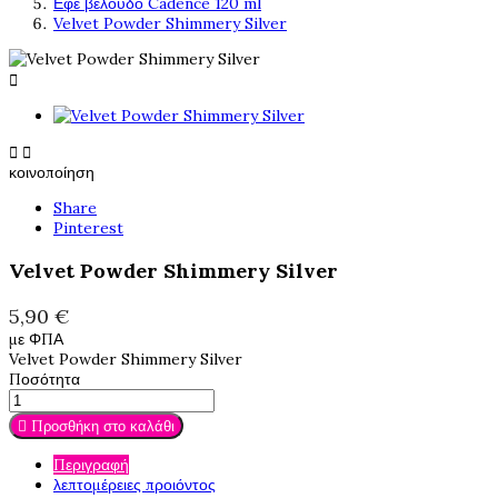
Εφέ βελούδο Cadence 120 ml
Velvet Powder Shimmery Silver



κοινοποίηση
Share
Pinterest
Velvet Powder Shimmery Silver
5,90 €
με ΦΠΑ
Velvet Powder Shimmery Silver
Ποσότητα

Προσθήκη στο καλάθι
Περιγραφή
λεπτομέρειες προιόντος