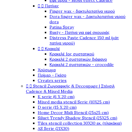
Εφέ βρύα - Moss effect Cadence


Πατίνες
Finger wax - δακτυλοπατίνα νερού
Dora finger wax - Δακτυλοπατίνα νερού
dora
Patina Spray
Rusty - Πατίνα για εφέ σκουριάς
Distress Paste Cadence 150 ml (μάτ
πατίνα νερού)


Κρακελέ
Κρακελέ 1ος συστατικού
Κρακελέ 2 συστατικών διάφανο
Κρακελέ 2 συστατικών - crocodile
Χρύσωμα
Πρίμερ - Γκέσο
Createx series


Stencil Ζωγραφικής & Decoupage | Στένσιλ
Cadence & Mixed Media
K serie (6 X 20 cm)
Mixed media stencil Serie (10X25 cm)
D serie (15 X 20 cm)
Home Decor Midi Stencil (25x25 cm)
Siluet Trendy Shadow Stencil (25X25 cm)
Tiles stencil collection 30X30 εκ. (πλακάκια)
AS Serie (21X30)