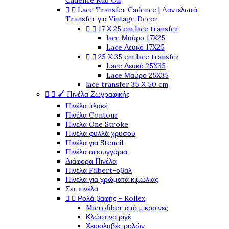
Cadence Rub On


Lace Transfer Cadence | Δαντελωτά
Transfer για Vintage Decor


17 Χ 25 cm lace transfer
lace Μαύρο 17X25
Lace Λευκό 17X25


25 X 35 cm lace transfer
Lace Λευκό 25X35
Lace Μαύρο 25X35
lace transfer 35 Χ 50 cm


🖌️ Πινέλα Ζωγραφικής
Πινέλα πλακέ
Πινέλα Contour
Πινέλα One Stroke
Πινέλα φυλλά χρυσού
Πινέλα για Stencil
Πινέλα σφουγγάρια
Διάφορα Πινέλα
Πινέλα Filbert-οβάλ
Πινέλα για χρώματα κιμωλίας
Σετ πινέλα


Ρολά βαφής - Rollex
Microfiber από μικροίνες
Κλώστινο ριγέ
Χειρολαβές ρολών