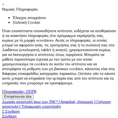
×
Νομικές Πληροφορίες
Έλεγχος απορρήτου
Πολιτική Cookie
Όταν επισκέπτεστε οποιονδήποτε ιστότοπο, ενδέχεται να αποθηκεύσει
ή να ανακτήσει πληροφορίες στο πρόγραμμα περιήγησής σας,
κυρίως με τη μορφή «cookies». Αυτές οι πληροφορίες, οι οποίες
μπορεί να αφορούν εσάς, τις προτιμήσεις σας ή τη συσκευή σας στο
Διαδίκτυο (υπολογιστή, tablet ή κινητό), χρησιμοποιούνται κυρίως
για να λειτουργήσει ο ιστότοπος όπως περιμένετε. Μπορείτε να
μάθετε περισσότερα σχετικά με τον τρόπο με τον οποίο
χρησιμοποιούμε τα cookies σε αυτόν τον ιστότοπο και να
αποτρέψετε τη ρύθμιση των μη βασικών cookies, κάνοντας κλικ στις
διάφορες επικεφαλίδες κατηγορίας παρακάτω. Ωστόσο, εάν το κάνετε
αυτό, μπορεί να επηρεάσει την εμπειρία σας από τον ιστότοπο και τις
υπηρεσίες που μπορούμε να προσφέρουμε.
Πληροφορίες: GDPR
Επιτρέπονται όλα
Δωρεάν αποστολή άνω των 39€* | Ασφαλείς πληρωμές | Γρήγορη
αποστολή | Τηλεφωνική υποστήριξη

Σύνδεση
Σύνδεση