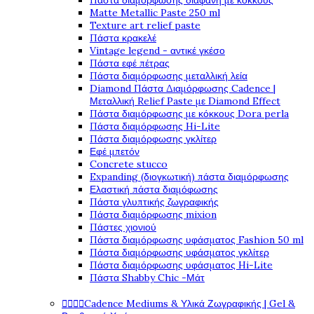
Πάστα διαμόρφωσης διάφανη με κόκκους
Matte Metallic Paste 250 ml
Texture art relief paste
Πάστα κρακελέ
Vintage legend - αντικέ γκέσο
Πάστα εφέ πέτρας
Πάστα διαμόρφωσης μεταλλική λεία
Diamond Πάστα Διαμόρφωσης Cadence |
Μεταλλική Relief Paste με Diamond Effect
Πάστα διαμόρφωσης με κόκκους Dora perla
Πάστα διαμόρφωσης Hi-Lite
Πάστα διαμόρφωσης γκλίτερ
Εφέ μπετόν
Concrete stucco
Expanding (διογκωτική) πάστα διαμόρφωσης
Ελαστική πάστα διαμόφωσης
Πάστα γλυπτικής ζωγραφικής
Πάστα διαμόρφωσης mixion
Πάστες χιονιού
Πάστα διαμόρφωσης υφάσματος Fashion 50 ml
Πάστα διαμόρφωσης υφάσματος γκλίτερ
Πάστα διαμόρφωσης υφάσματος Hi-Lite
Πάστα Shabby Chic -Μάτ




Cadence Mediums & Υλικά Ζωγραφικής | Gel &