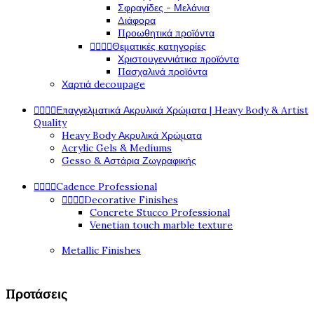
Σφραγίδες - Μελάνια
Διάφορα
Προωθητικά προϊόντα




Θεματικές κατηγορίες
Χριστουγεννιάτικα προϊόντα
Πασχαλινά προϊόντα
Χαρτιά decoupage




Επαγγελματικά Ακρυλικά Χρώματα | Heavy Body & Artist
Quality
Heavy Body Ακρυλικά Χρώματα
Acrylic Gels & Mediums
Gesso & Αστάρια Ζωγραφικής




Cadence Professional




Decorative Finishes
Concrete Stucco Professional
Venetian touch marble texture
Metallic Finishes
Προτάσεις