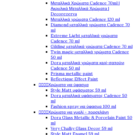
Μεταλλικά Χρώματα Cadence 70ml |
Ακρυλικά Μεταλλικά Χρώματα |
Decorezerva
Μεταλλικά χρώματα Cadence 120 ml
Diamond μεταλλικά χρώματα Cadence 70
ml
Extreme Light μεταλλικά χρώματα
Cadence 70 ml
Gilding μεταλλικά χρώματα Cadence 70 ml
Twin magic μεταλλικά χρώματα Cadence
50 ml
Dora μεταλλικά χρώματα κερί-σαπούνι
Cadence 50 ml
Prisma metallic paint
Reflectique Effect Paint




Χρώματα για ύφασμα
Style Matt υφάσματος 59 ml
Dora μεταλλικά υφάσματος Cadence 50
ml
Fashion spray για ύφασμα 100 ml




Χρώματα για γυαλί - πορσελάνη
Dora Glass Metallic & Porcelain Paint 50
ml
Very Chalky Glass Decor 59 ml
Style Matt Enamel 59 ml