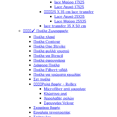
lace Μαύρο 17X25
Lace Λευκό 17X25




25 X 35 cm lace transfer
Lace Λευκό 25X35
Lace Μαύρο 25X35
lace transfer 35 Χ 50 cm




🖌️ Πινέλα Ζωγραφικής
Πινέλα πλακέ
Πινέλα Contour
Πινέλα One Stroke
Πινέλα φυλλά χρυσού
Πινέλα για Stencil
Πινέλα σφουγγάρια
Διάφορα Πινέλα
Πινέλα Filbert-οβάλ
Πινέλα για χρώματα κιμωλίας
Σετ πινέλα




Ρολά βαφής - Rollex
Microfiber από μικροίνες
Κλώστινο ριγέ
Χειρολαβές ρολών
Σφουγγάρι Velour
Σκαφάκια βαφής
Εργαλεία τεχνοτροπίας