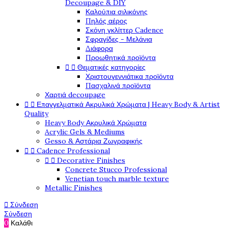
Decoupage & DIY
Καλούπια σιλικόνης
Πηλός αέρος
Σκόνη γκλίττερ Cadence
Σφραγίδες - Μελάνια
Διάφορα
Προωθητικά προϊόντα


Θεματικές κατηγορίες
Χριστουγεννιάτικα προϊόντα
Πασχαλινά προϊόντα
Χαρτιά decoupage


Επαγγελματικά Ακρυλικά Χρώματα | Heavy Body & Artist
Quality
Heavy Body Ακρυλικά Χρώματα
Acrylic Gels & Mediums
Gesso & Αστάρια Ζωγραφικής


Cadence Professional


Decorative Finishes
Concrete Stucco Professional
Venetian touch marble texture
Metallic Finishes

Σύνδεση
Σύνδεση
0
Καλάθι