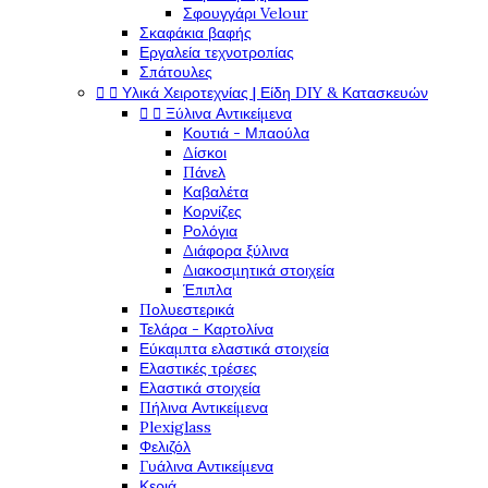
Σφουγγάρι Velour
Σκαφάκια βαφής
Εργαλεία τεχνοτροπίας
Σπάτουλες


Υλικά Χειροτεχνίας | Είδη DIY & Κατασκευών


Ξύλινα Αντικείμενα
Κουτιά - Μπαούλα
Δίσκοι
Πάνελ
Καβαλέτα
Κορνίζες
Ρολόγια
Διάφορα ξύλινα
Διακοσμητικά στοιχεία
Έπιπλα
Πολυεστερικά
Τελάρα - Καρτολίνα
Εύκαμπτα ελαστικά στοιχεία
Ελαστικές τρέσες
Ελαστικά στοιχεία
Πήλινα Αντικείμενα
Plexiglass
Φελιζόλ
Γυάλινα Αντικείμενα
Κεριά