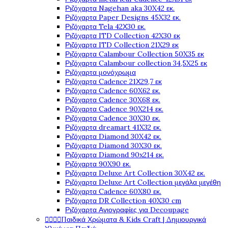
Ριζόχαρτα Nagehan aka 30X42 εκ.
Ριζόχαρτα Paper Designs 45X32 εκ.
Ριζόχαρτα Tela 42Χ30 εκ.
Ριζόχαρτα ITD Collection 42X30 εκ
Ριζόχαρτα ITD Collection 21X29 εκ
Ριζόχαρτα Calambour Collection 50X35 εκ
Ριζόχαρτα Calambour collection 34,5X25 εκ
Ριζόχαρτα μονόχρωμα
Ριζόχαρτα Cadence 21Χ29,7 εκ
Ριζόχαρτα Cadence 60X62 εκ.
Ριζόχαρτα Cadence 30X68 εκ.
Ριζόχαρτα Cadence 90X214 εκ.
Ριζόχαρτα Cadence 30X30 εκ.
Ριζόχαρτα dreamart 41X32 εκ.
Ριζόχαρτα Diamond 30X42 εκ.
Ριζόχαρτα Diamond 30X30 εκ.
Ριζόχαρτα Diamond 90x214 εκ.
Ριζόχαρτα 90X90 εκ.
Ριζόχαρτα Deluxe Art Collection 30X42 εκ.
Ριζόχαρτα Deluxe Art Collection μεγάλα μεγέθη
Ριζόχαρτα Cadence 60X80 εκ.
Ριζόχαρτα DR Collection 40X30 cm
Ριζόχαρτα Αγιογραφίες για Decoupage




Παιδικά Χρώματα & Kids Craft | Δημιουργικά