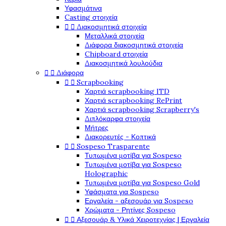
Υφασμάτινα
Casting στοιχεία


Διακοσμητικά στοιχεία
Μεταλλικά στοιχεία
Διάφορα διακοσμητικά στοιχεία
Chipboard στοιχεία
Διακοσμητικά λουλούδια


Διάφορα


Scrapbooking
Χαρτιά scrapbooking ITD
Χαρτιά scrapbooking RePrint
Χαρτιά scrapbooking Scrapberry's
Διπλόκαρφα στοιχεία
Μήτρες
Διακορευτές - Κοπτικά


Sospeso Trasparente
Τυπωμένα μοτίβα για Sospeso
Τυπωμένα μοτίβα για Sospeso
Holographic
Τυπωμένα μοτίβα για Sospeso Gold
Υφάσματα για Sospeso
Εργαλεία - αξεσουάρ για Sospeso
Χρώματα - Ρητίνες Sospeso


Αξεσουάρ & Υλικά Χειροτεχνίας | Εργαλεία