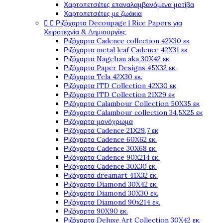
Χαρτοπετσέτες επαναλαμβανόμενα μοτίβα
Χαρτοπετσέτες με ζωάκια


Ριζόχαρτα Decoupage | Rice Papers για
Χειροτεχνία & Δημιουργίες
Ριζόχαρτα Cadence collection 42X30 εκ
Ριζόχαρτα metal leaf Cadence 42X31 εκ
Ριζόχαρτα Nagehan aka 30X42 εκ.
Ριζόχαρτα Paper Designs 45X32 εκ.
Ριζόχαρτα Tela 42Χ30 εκ.
Ριζόχαρτα ITD Collection 42X30 εκ
Ριζόχαρτα ITD Collection 21X29 εκ
Ριζόχαρτα Calambour Collection 50X35 εκ
Ριζόχαρτα Calambour collection 34,5X25 εκ
Ριζόχαρτα μονόχρωμα
Ριζόχαρτα Cadence 21Χ29,7 εκ
Ριζόχαρτα Cadence 60X62 εκ.
Ριζόχαρτα Cadence 30X68 εκ.
Ριζόχαρτα Cadence 90X214 εκ.
Ριζόχαρτα Cadence 30X30 εκ.
Ριζόχαρτα dreamart 41X32 εκ.
Ριζόχαρτα Diamond 30X42 εκ.
Ριζόχαρτα Diamond 30X30 εκ.
Ριζόχαρτα Diamond 90x214 εκ.
Ριζόχαρτα 90X90 εκ.
Ριζόχαρτα Deluxe Art Collection 30X42 εκ.