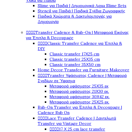
Υλικά για Παιδιά
Slime για Παιδιά | Δημιουργικά Aqua Slime Sets
Stencil για Παιδιά | Παιδικά Σχέδια Ζωγραφικής
Παιδικά Χρώματα & Δακτυλομπογιές για
Δημιουργία




Transfer Cadence & Rub-On | Μεταφορά Εικόνας
για Έπιπλα & Decoupage




Classic Transfer Cadence για Έπιπλα &
DIY
Classic transfer 17Χ25 cm
Classic transfer 25Χ35 cm
Classic transfer 35Χ50 cm
Home Decor Transfer για Furniture Makeover




Transfer Υφάσματος Cadence | Μεταφορά
Σχεδίων σε Ύφασμα
Μεταφορά υφάσματος 25Χ35 εκ
Μεταφορά υφάσματος 21Χ30 εκ.
Μεταφορά υφάσματος 30Χ42 εκ.
Μεταφορά υφάσματος 25Χ25 εκ.
Rub-On Transfer για Έπιπλα & Decoupage |
Cadence Rub On




Lace Transfer Cadence | Δαντελωτά
Transfer για Vintage Decor




17 Χ 25 cm lace transfer