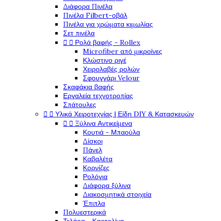
Διάφορα Πινέλα
Πινέλα Filbert-οβάλ
Πινέλα για χρώματα κιμωλίας
Σετ πινέλα


Ρολά βαφής - Rollex
Microfiber από μικροίνες
Κλώστινο ριγέ
Χειρολαβές ρολών
Σφουγγάρι Velour
Σκαφάκια βαφής
Εργαλεία τεχνοτροπίας
Σπάτουλες


Υλικά Χειροτεχνίας | Είδη DIY & Κατασκευών


Ξύλινα Αντικείμενα
Κουτιά - Μπαούλα
Δίσκοι
Πάνελ
Καβαλέτα
Κορνίζες
Ρολόγια
Διάφορα ξύλινα
Διακοσμητικά στοιχεία
Έπιπλα
Πολυεστερικά