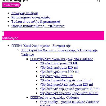
αναζήτηση
Χονδρική πώληση
Καταστήματα συνεργατών
Τρόποι αποστολής & μεταφορικά
Ωράριο καταστήματος - επικοινωνία

Κατάλογος




🎨 Υλικά Χεροτεχνίας- Ζωγραφικής




Ακρυλικά Χρώματα Ζωγραφικής & Decoupage
Cadence




Υβριδικά ακρυλικά χρώματα Cadence
Υβριδικά Χρώματα 70 Ml
Υβριδικά χρώματα 120 ml
Υβριδικά χρώματα 500 ml
Υβριδικά χρώματα 2 lt
Υβριδικά μεταλλικά χρώματα 70 ml
Υβριδικά μεταλλικά χρώματα 120 ml
Υβριδικά γκλίτερ χρυσό χρώματα 120 ml
Υβριδικά γκλίτερ ασημί χρώματα 120 ml




Χρώματα κιμωλίας Cadence
Very chalky - χρώμα κιμωλίας Cadence