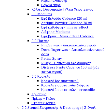
Κεριά παλαίωσης
Βερνίκι σπρέι
Κόλλες Decoupage | Υλικά Χειροτεχνίας


Mediums
Εφέ βελούδο Cadence 120 ml
Antique Powder Cadence 70 ml
Εφέ καθρέφτη - mirror effect
Διάφορα Mediums
Εφέ βρύα - Moss effect Cadence


Πατίνες
Finger wax - δακτυλοπατίνα νερού
Dora finger wax - Δακτυλοπατίνα νερού
dora
Patina Spray
Rusty - Πατίνα για εφέ σκουριάς
Distress Paste Cadence 150 ml (μάτ
πατίνα νερού)


Κρακελέ
Κρακελέ 1ος συστατικού
Κρακελέ 2 συστατικών διάφανο
Κρακελέ 2 συστατικών - crocodile
Χρύσωμα
Πρίμερ - Γκέσο
Createx series


Stencil Ζωγραφικής & Decoupage | Στένσιλ