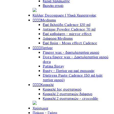
Κεριά παλαίωσης
Βερνίκι σπρέι
Κόλλες Decoupage | Υλικά Χειροτεχνίας




Mediums
Εφέ βελούδο Cadence 120 ml
Antique Powder Cadence 70 ml
Εφέ καθρέφτη - mirror effect
Διάφορα Mediums
Εφέ βρύα - Moss effect Cadence




Πατίνες
Finger wax - δακτυλοπατίνα νερού
Dora finger wax - Δακτυλοπατίνα νερού
dora
Patina Spray
Rusty - Πατίνα για εφέ σκουριάς
Distress Paste Cadence 150 ml (μάτ
πατίνα νερού)




Κρακελέ
Κρακελέ 1ος συστατικού
Κρακελέ 2 συστατικών διάφανο
Κρακελέ 2 συστατικών - crocodile
Χρύσωμα
Πρίμερ - Γκέσο