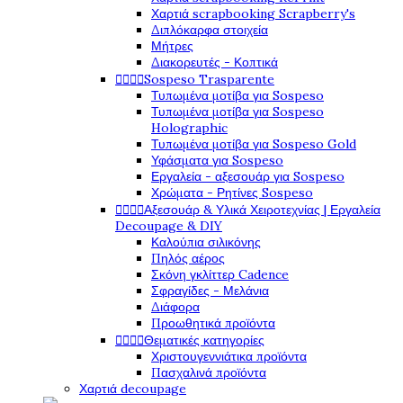
Χαρτιά scrapbooking Scrapberry's
Διπλόκαρφα στοιχεία
Μήτρες
Διακορευτές - Κοπτικά




Sospeso Trasparente
Τυπωμένα μοτίβα για Sospeso
Τυπωμένα μοτίβα για Sospeso
Holographic
Τυπωμένα μοτίβα για Sospeso Gold
Υφάσματα για Sospeso
Εργαλεία - αξεσουάρ για Sospeso
Χρώματα - Ρητίνες Sospeso




Αξεσουάρ & Υλικά Χειροτεχνίας | Εργαλεία
Decoupage & DIY
Καλούπια σιλικόνης
Πηλός αέρος
Σκόνη γκλίττερ Cadence
Σφραγίδες - Μελάνια
Διάφορα
Προωθητικά προϊόντα




Θεματικές κατηγορίες
Χριστουγεννιάτικα προϊόντα
Πασχαλινά προϊόντα
Χαρτιά decoupage