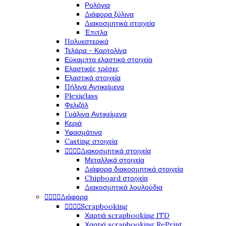
Ρολόγια
Διάφορα ξύλινα
Διακοσμητικά στοιχεία
Έπιπλα
Πολυεστερικά
Τελάρα - Καρτολίνα
Εύκαμπτα ελαστικά στοιχεία
Ελαστικές τρέσες
Ελαστικά στοιχεία
Πήλινα Αντικείμενα
Plexiglass
Φελιζόλ
Γυάλινα Αντικείμενα
Κεριά
Υφασμάτινα
Casting στοιχεία




Διακοσμητικά στοιχεία
Μεταλλικά στοιχεία
Διάφορα διακοσμητικά στοιχεία
Chipboard στοιχεία
Διακοσμητικά λουλούδια




Διάφορα




Scrapbooking
Χαρτιά scrapbooking ITD
Χαρτιά scrapbooking RePrint