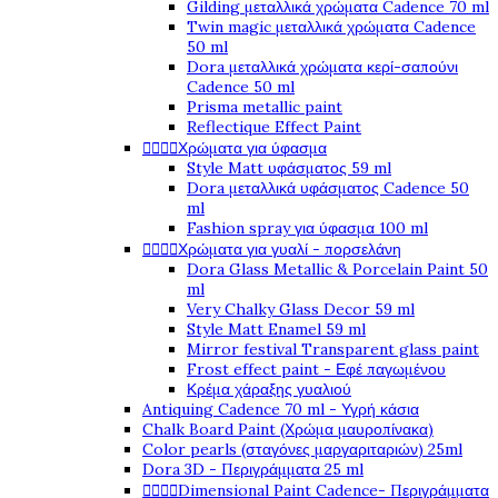
Gilding μεταλλικά χρώματα Cadence 70 ml
Twin magic μεταλλικά χρώματα Cadence
50 ml
Dora μεταλλικά χρώματα κερί-σαπούνι
Cadence 50 ml
Prisma metallic paint
Reflectique Effect Paint




Χρώματα για ύφασμα
Style Matt υφάσματος 59 ml
Dora μεταλλικά υφάσματος Cadence 50
ml
Fashion spray για ύφασμα 100 ml




Χρώματα για γυαλί - πορσελάνη
Dora Glass Metallic & Porcelain Paint 50
ml
Very Chalky Glass Decor 59 ml
Style Matt Enamel 59 ml
Mirror festival Transparent glass paint
Frost effect paint - Εφέ παγωμένου
Κρέμα χάραξης γυαλιού
Antiquing Cadence 70 ml - Υγρή κάσια
Chalk Board Paint (Χρώμα μαυροπίνακα)
Color pearls (σταγόνες μαργαριταριών) 25ml
Dora 3D - Περιγράμματα 25 ml




Dimensional Paint Cadence- Περιγράμματα