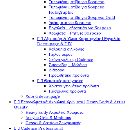
Τυπωμένα μοτίβα για Sospeso
Τυπωμένα μοτίβα για Sospeso
Holographic
Τυπωμένα μοτίβα για Sospeso Gold
Υφάσματα για Sospeso
Εργαλεία - αξεσουάρ για Sospeso
Χρώματα - Ρητίνες Sospeso


Αξεσουάρ & Υλικά Χειροτεχνίας | Εργαλεία
Decoupage & DIY
Καλούπια σιλικόνης
Πηλός αέρος
Σκόνη γκλίττερ Cadence
Σφραγίδες - Μελάνια
Διάφορα
Προωθητικά προϊόντα


Θεματικές κατηγορίες
Χριστουγεννιάτικα προϊόντα
Πασχαλινά προϊόντα
Χαρτιά decoupage


Επαγγελματικά Ακρυλικά Χρώματα | Heavy Body & Artist
Quality
Heavy Body Ακρυλικά Χρώματα
Acrylic Gels & Mediums
Gesso & Αστάρια Ζωγραφικής


Cadence Professional