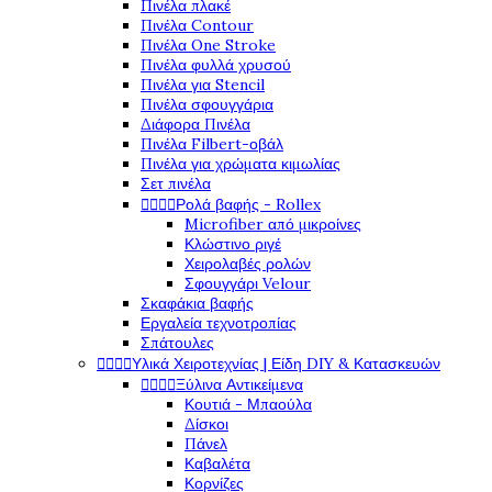
Πινέλα πλακέ
Πινέλα Contour
Πινέλα One Stroke
Πινέλα φυλλά χρυσού
Πινέλα για Stencil
Πινέλα σφουγγάρια
Διάφορα Πινέλα
Πινέλα Filbert-οβάλ
Πινέλα για χρώματα κιμωλίας
Σετ πινέλα




Ρολά βαφής - Rollex
Microfiber από μικροίνες
Κλώστινο ριγέ
Χειρολαβές ρολών
Σφουγγάρι Velour
Σκαφάκια βαφής
Εργαλεία τεχνοτροπίας
Σπάτουλες




Υλικά Χειροτεχνίας | Είδη DIY & Κατασκευών




Ξύλινα Αντικείμενα
Κουτιά - Μπαούλα
Δίσκοι
Πάνελ
Καβαλέτα
Κορνίζες