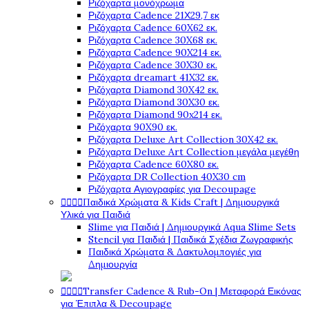
Ριζόχαρτα μονόχρωμα
Ριζόχαρτα Cadence 21Χ29,7 εκ
Ριζόχαρτα Cadence 60X62 εκ.
Ριζόχαρτα Cadence 30X68 εκ.
Ριζόχαρτα Cadence 90X214 εκ.
Ριζόχαρτα Cadence 30X30 εκ.
Ριζόχαρτα dreamart 41X32 εκ.
Ριζόχαρτα Diamond 30X42 εκ.
Ριζόχαρτα Diamond 30X30 εκ.
Ριζόχαρτα Diamond 90x214 εκ.
Ριζόχαρτα 90X90 εκ.
Ριζόχαρτα Deluxe Art Collection 30X42 εκ.
Ριζόχαρτα Deluxe Art Collection μεγάλα μεγέθη
Ριζόχαρτα Cadence 60X80 εκ.
Ριζόχαρτα DR Collection 40X30 cm
Ριζόχαρτα Αγιογραφίες για Decoupage




Παιδικά Χρώματα & Kids Craft | Δημιουργικά
Υλικά για Παιδιά
Slime για Παιδιά | Δημιουργικά Aqua Slime Sets
Stencil για Παιδιά | Παιδικά Σχέδια Ζωγραφικής
Παιδικά Χρώματα & Δακτυλομπογιές για
Δημιουργία




Transfer Cadence & Rub-On | Μεταφορά Εικόνας
για Έπιπλα & Decoupage