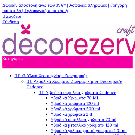
Δωρεάν αποστολή άνω των 39€* | Ασφαλείς πληρωμές | Γρήγορη
αποστολή | Τηλεφωνική υποστήριξη

Σύνδεση
Σύνδεση
Κατηγορίες



🎨 Υλικά Χεροτεχνίας- Ζωγραφικής


Ακρυλικά Χρώματα Ζωγραφικής & Decoupage
Cadence


Υβριδικά ακρυλικά χρώματα Cadence
Υβριδικά Χρώματα 70 Ml
Υβριδικά χρώματα 120 ml
Υβριδικά χρώματα 500 ml
Υβριδικά χρώματα 2 lt
Υβριδικά μεταλλικά χρώματα 70 ml
Υβριδικά μεταλλικά χρώματα 120 ml
Υβριδικά γκλίτερ χρυσό χρώματα 120 ml