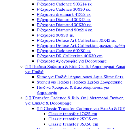
Ριζόχαρτα Cadence 90X214 εκ.
Ριζόχαρτα Cadence 30X30 εκ.
Ριζόχαρτα dreamart 41X32 εκ.
Ριζόχαρτα Diamond 30X42 εκ.
Ριζόχαρτα Diamond 30X30 εκ.
Ριζόχαρτα Diamond 90x214 εκ.
Ριζόχαρτα 90X90 εκ.
Ριζόχαρτα Deluxe Art Collection 30X42 εκ.
Ριζόχαρτα Deluxe Art Collection μεγάλα μεγέθη
Ριζόχαρτα Cadence 60X80 εκ.
Ριζόχαρτα DR Collection 40X30 cm
Ριζόχαρτα Αγιογραφίες για Decoupage


Παιδικά Χρώματα & Kids Craft | Δημιουργικά Υλικά
για Παιδιά
Slime για Παιδιά | Δημιουργικά Aqua Slime Sets
Stencil για Παιδιά | Παιδικά Σχέδια Ζωγραφικής
Παιδικά Χρώματα & Δακτυλομπογιές για
Δημιουργία


Transfer Cadence & Rub-On | Μεταφορά Εικόνας
για Έπιπλα & Decoupage


Classic Transfer Cadence για Έπιπλα & DIY
Classic transfer 17Χ25 cm
Classic transfer 25Χ35 cm
Classic transfer 35Χ50 cm