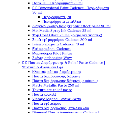
Dora 3D - Περιγράμματα 25 ml


Dimensional Paint Cadence- Περιγράμματα
50 ml
Περιγράμματα μάτ
Περιγράμματα μεταλλικά
Διάφανο γκλίτερ holographic effect paint 90 ml
Mix Media Spray Ink Cadence 25 ml
Top Coat Glaze 25 ml (χρώμα για σκιάσεις)
Σπρέι εφέ μαρμάρου Cadence 200 ml
Γκλίτερ χρώματα Cadence 70 ml
Εφέ μαρμάρου Cadence
Μαρκαδόροι Pilot Pintor
Σκόνες embossing Wow


Πάστες Διαμόρφωσης & Relief Paste Cadence |
Texture & Ανάγλυφα Εφέ
Κλασικές πάστες διαμόρφωσης
Πάστα διαμόρφωσης διάφανη
Πάστα διαμόρφωσης διάφανη με κόκκους
Matte Metallic Paste 250 ml
Texture art relief paste
Πάστα κρακελέ
Vintage legend - αντικέ γκέσο
Πάστα εφέ πέτρας
Πάστα διαμόρφωσης μεταλλική λεία
Diamond Πάστα Διαμόρφωσης Cadence |