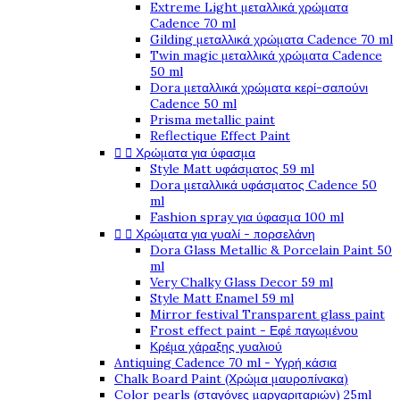
Extreme Light μεταλλικά χρώματα
Cadence 70 ml
Gilding μεταλλικά χρώματα Cadence 70 ml
Twin magic μεταλλικά χρώματα Cadence
50 ml
Dora μεταλλικά χρώματα κερί-σαπούνι
Cadence 50 ml
Prisma metallic paint
Reflectique Effect Paint


Χρώματα για ύφασμα
Style Matt υφάσματος 59 ml
Dora μεταλλικά υφάσματος Cadence 50
ml
Fashion spray για ύφασμα 100 ml


Χρώματα για γυαλί - πορσελάνη
Dora Glass Metallic & Porcelain Paint 50
ml
Very Chalky Glass Decor 59 ml
Style Matt Enamel 59 ml
Mirror festival Transparent glass paint
Frost effect paint - Εφέ παγωμένου
Κρέμα χάραξης γυαλιού
Antiquing Cadence 70 ml - Υγρή κάσια
Chalk Board Paint (Χρώμα μαυροπίνακα)
Color pearls (σταγόνες μαργαριταριών) 25ml