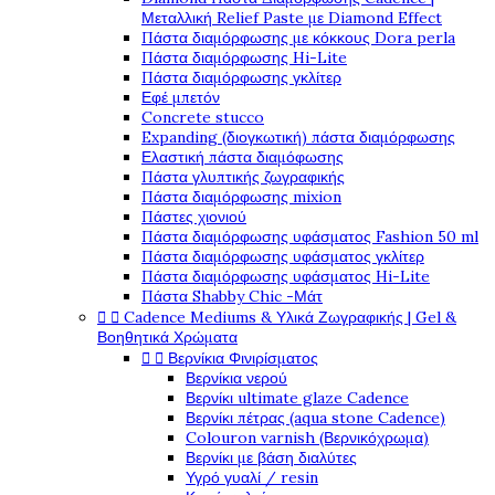
Μεταλλική Relief Paste με Diamond Effect
Πάστα διαμόρφωσης με κόκκους Dora perla
Πάστα διαμόρφωσης Hi-Lite
Πάστα διαμόρφωσης γκλίτερ
Εφέ μπετόν
Concrete stucco
Expanding (διογκωτική) πάστα διαμόρφωσης
Ελαστική πάστα διαμόφωσης
Πάστα γλυπτικής ζωγραφικής
Πάστα διαμόρφωσης mixion
Πάστες χιονιού
Πάστα διαμόρφωσης υφάσματος Fashion 50 ml
Πάστα διαμόρφωσης υφάσματος γκλίτερ
Πάστα διαμόρφωσης υφάσματος Hi-Lite
Πάστα Shabby Chic -Μάτ


Cadence Mediums & Υλικά Ζωγραφικής | Gel &
Βοηθητικά Χρώματα


Βερνίκια Φινιρίσματος
Βερνίκια νερού
Βερνίκι ultimate glaze Cadence
Βερνίκι πέτρας (aqua stone Cadence)
Colouron varnish (Βερνικόχρωμα)
Βερνίκι με βάση διαλύτες
Υγρό γυαλί / resin