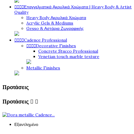




Επαγγελματικά Ακρυλικά Χρώματα | Heavy Body & Artist
Quality
Heavy Body Ακρυλικά Χρώματα
Acrylic Gels & Mediums
Gesso & Αστάρια Ζωγραφικής




Cadence Professional




Decorative Finishes
Concrete Stucco Professional
Venetian touch marble texture
Metallic Finishes
Προτάσεις
Προτάσεις


Εξαντλημένο