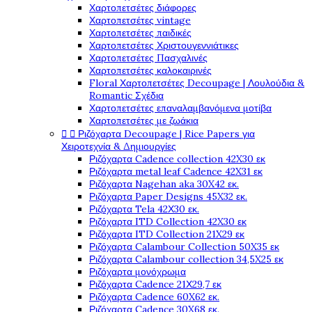
Χαρτοπετσέτες διάφορες
Χαρτοπετσέτες vintage
Χαρτοπετσέτες παιδικές
Χαρτοπετσέτες Χριστουγεννιάτικες
Χαρτοπετσέτες Πασχαλινές
Χαρτοπετσέτες καλοκαιρινές
Floral Χαρτοπετσέτες Decoupage | Λουλούδια &
Romantic Σχέδια
Χαρτοπετσέτες επαναλαμβανόμενα μοτίβα
Χαρτοπετσέτες με ζωάκια


Ριζόχαρτα Decoupage | Rice Papers για
Χειροτεχνία & Δημιουργίες
Ριζόχαρτα Cadence collection 42X30 εκ
Ριζόχαρτα metal leaf Cadence 42X31 εκ
Ριζόχαρτα Nagehan aka 30X42 εκ.
Ριζόχαρτα Paper Designs 45X32 εκ.
Ριζόχαρτα Tela 42Χ30 εκ.
Ριζόχαρτα ITD Collection 42X30 εκ
Ριζόχαρτα ITD Collection 21X29 εκ
Ριζόχαρτα Calambour Collection 50X35 εκ
Ριζόχαρτα Calambour collection 34,5X25 εκ
Ριζόχαρτα μονόχρωμα
Ριζόχαρτα Cadence 21Χ29,7 εκ
Ριζόχαρτα Cadence 60X62 εκ.
Ριζόχαρτα Cadence 30X68 εκ.