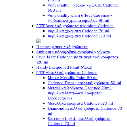
150 ml
Very chalky - χρώμα κιμωλίας Cadence
500 ml
Very chalky wash effect Cadence -
Ημιδιάφανο χρώμα κιμωλίας 90 ml




Ακρυλικά χρώματα premium Cadence
Ακρυλικά χρώματα Cadence 70 ml
Ακρυλικά χρώματα Cadence 120 ml
Harmony ακρυλικά χρώματα
Ambiante υδροφοβικά ακρυλικά χρώματα
Style Matt Cadence (Ματ ακρυλικά χρώματα)
120 ml
Handy Lacquered Paint (Λάκα)




Μεταλλικά χρώματα Cadence
Matte Metallic Paint 50 ml
Cadence Dora μεταλλικά χρώματα 50 ml
Μεταλλικά Χρώματα Cadence 70ml |
Ακρυλικά Μεταλλικά Χρώματα |
Decorezerva
Μεταλλικά χρώματα Cadence 120 ml
Diamond μεταλλικά χρώματα Cadence 70
ml
Extreme Light μεταλλικά χρώματα
Cadence 70 ml