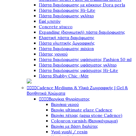
Πάστα διαμόρφωσης με κόκκους Dora perla
Πάστα διαμόρφωσης Hi-Lite
Πάστα διαμόρφωσης γκλίτερ
Εφέ μπετόν
Concrete stucco
Expanding (διογκωτική) πάστα διαμόρφωσης
Ελαστική πάστα διαμόφωσης
Πάστα γλυπτικής ζωγραφικής
Πάστα διαμόρφωσης mixion
Πάστες χιονιού
Πάστα διαμόρφωσης υφάσματος Fashion 50 ml
Πάστα διαμόρφωσης υφάσματος γκλίτερ
Πάστα διαμόρφωσης υφάσματος Hi-Lite
Πάστα Shabby Chic -Μάτ




Cadence Mediums & Υλικά Ζωγραφικής | Gel &
Βοηθητικά Χρώματα




Βερνίκια Φινιρίσματος
Βερνίκια νερού
Βερνίκι ultimate glaze Cadence
Βερνίκι πέτρας (aqua stone Cadence)
Colouron varnish (Βερνικόχρωμα)
Βερνίκι με βάση διαλύτες
Υγρό γυαλί / resin