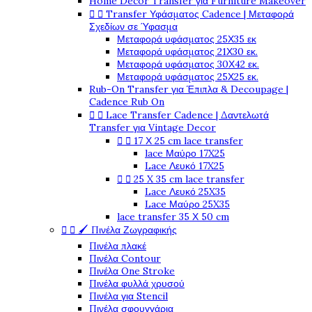
Home Decor Transfer για Furniture Makeover


Transfer Υφάσματος Cadence | Μεταφορά
Σχεδίων σε Ύφασμα
Μεταφορά υφάσματος 25Χ35 εκ
Μεταφορά υφάσματος 21Χ30 εκ.
Μεταφορά υφάσματος 30Χ42 εκ.
Μεταφορά υφάσματος 25Χ25 εκ.
Rub-On Transfer για Έπιπλα & Decoupage |
Cadence Rub On


Lace Transfer Cadence | Δαντελωτά
Transfer για Vintage Decor


17 Χ 25 cm lace transfer
lace Μαύρο 17X25
Lace Λευκό 17X25


25 X 35 cm lace transfer
Lace Λευκό 25X35
Lace Μαύρο 25X35
lace transfer 35 Χ 50 cm


🖌️ Πινέλα Ζωγραφικής
Πινέλα πλακέ
Πινέλα Contour
Πινέλα One Stroke
Πινέλα φυλλά χρυσού
Πινέλα για Stencil
Πινέλα σφουγγάρια