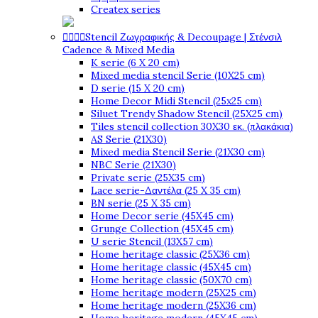
Createx series




Stencil Ζωγραφικής & Decoupage | Στένσιλ
Cadence & Mixed Media
K serie (6 X 20 cm)
Mixed media stencil Serie (10X25 cm)
D serie (15 X 20 cm)
Home Decor Midi Stencil (25x25 cm)
Siluet Trendy Shadow Stencil (25X25 cm)
Tiles stencil collection 30X30 εκ. (πλακάκια)
AS Serie (21X30)
Mixed media Stencil Serie (21X30 cm)
NBC Serie (21X30)
Private serie (25X35 cm)
Lace serie-Δαντέλα (25 X 35 cm)
BN serie (25 X 35 cm)
Home Decor serie (45X45 cm)
Grunge Collection (45X45 cm)
U serie Stencil (13X57 cm)
Home heritage classic (25X36 cm)
Home heritage classic (45X45 cm)
Home heritage classic (50X70 cm)
Home heritage modern (25X25 cm)
Home heritage modern (25X36 cm)