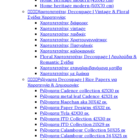
Home heritage modern (45X45 cm)
Home heritage modern (50X70 cm)




Χαρτοπετσέτες Decoupage | Vintage & Floral
Σχέδια Χειροτεχνίας
Χαρτοπετσέτες διάφορες
Χαρτοπετσέτες vintage
Χαρτοπετσέτες παιδικές
Χαρτοπετσέτες Χριστουγεννιάτικες
Χαρτοπετσέτες Πασχαλινές
Χαρτοπετσέτες καλοκαιρινές
Floral Χαρτοπετσέτες Decoupage | Λουλούδια &
Romantic Σχέδια
Χαρτοπετσέτες επαναλαμβανόμενα μοτίβα
Χαρτοπετσέτες με ζωάκια




Ριζόχαρτα Decoupage | Rice Papers για
Χειροτεχνία & Δημιουργίες
Ριζόχαρτα Cadence collection 42X30 εκ
Ριζόχαρτα metal leaf Cadence 42X31 εκ
Ριζόχαρτα Nagehan aka 30X42 εκ.
Ριζόχαρτα Paper Designs 45X32 εκ.
Ριζόχαρτα Tela 42Χ30 εκ.
Ριζόχαρτα ITD Collection 42X30 εκ
Ριζόχαρτα ITD Collection 21X29 εκ
Ριζόχαρτα Calambour Collection 50X35 εκ
Ριζόχαρτα Calambour collection 34,5X25 εκ