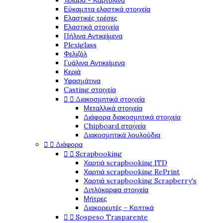
Τελάρα - Καρτολίνα
Εύκαμπτα ελαστικά στοιχεία
Ελαστικές τρέσες
Ελαστικά στοιχεία
Πήλινα Αντικείμενα
Plexiglass
Φελιζόλ
Γυάλινα Αντικείμενα
Κεριά
Υφασμάτινα
Casting στοιχεία


Διακοσμητικά στοιχεία
Μεταλλικά στοιχεία
Διάφορα διακοσμητικά στοιχεία
Chipboard στοιχεία
Διακοσμητικά λουλούδια


Διάφορα


Scrapbooking
Χαρτιά scrapbooking ITD
Χαρτιά scrapbooking RePrint
Χαρτιά scrapbooking Scrapberry's
Διπλόκαρφα στοιχεία
Μήτρες
Διακορευτές - Κοπτικά


Sospeso Trasparente