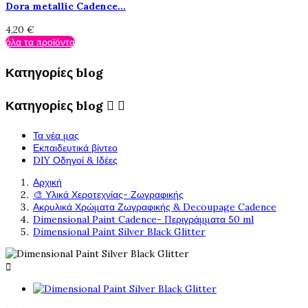
Dora metallic Cadence...
4,20 €
όλα τα προϊόντα
Κατηγορίες blog
Κατηγορίες blog


Τα νέα μας
Εκπαιδευτικά βίντεο
DIY Οδηγοί & Ιδέες
Αρχική
🎨 Υλικά Χεροτεχνίας- Ζωγραφικής
Ακρυλικά Χρώματα Ζωγραφικής & Decoupage Cadence
Dimensional Paint Cadence- Περιγράμματα 50 ml
Dimensional Paint Silver Black Glitter
