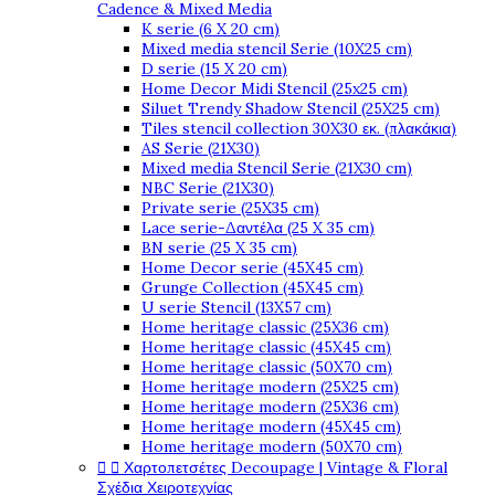
Cadence & Mixed Media
K serie (6 X 20 cm)
Mixed media stencil Serie (10X25 cm)
D serie (15 X 20 cm)
Home Decor Midi Stencil (25x25 cm)
Siluet Trendy Shadow Stencil (25X25 cm)
Tiles stencil collection 30X30 εκ. (πλακάκια)
AS Serie (21X30)
Mixed media Stencil Serie (21X30 cm)
NBC Serie (21X30)
Private serie (25X35 cm)
Lace serie-Δαντέλα (25 X 35 cm)
BN serie (25 X 35 cm)
Home Decor serie (45X45 cm)
Grunge Collection (45X45 cm)
U serie Stencil (13X57 cm)
Home heritage classic (25X36 cm)
Home heritage classic (45X45 cm)
Home heritage classic (50X70 cm)
Home heritage modern (25X25 cm)
Home heritage modern (25X36 cm)
Home heritage modern (45X45 cm)
Home heritage modern (50X70 cm)


Χαρτοπετσέτες Decoupage | Vintage & Floral
Σχέδια Χειροτεχνίας