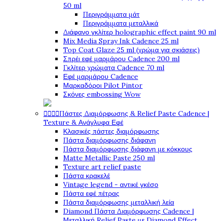
50 ml
Περιγράμματα μάτ
Περιγράμματα μεταλλικά
Διάφανο γκλίτερ holographic effect paint 90 ml
Mix Media Spray Ink Cadence 25 ml
Top Coat Glaze 25 ml (χρώμα για σκιάσεις)
Σπρέι εφέ μαρμάρου Cadence 200 ml
Γκλίτερ χρώματα Cadence 70 ml
Εφέ μαρμάρου Cadence
Μαρκαδόροι Pilot Pintor
Σκόνες embossing Wow




Πάστες Διαμόρφωσης & Relief Paste Cadence |
Texture & Ανάγλυφα Εφέ
Κλασικές πάστες διαμόρφωσης
Πάστα διαμόρφωσης διάφανη
Πάστα διαμόρφωσης διάφανη με κόκκους
Matte Metallic Paste 250 ml
Texture art relief paste
Πάστα κρακελέ
Vintage legend - αντικέ γκέσο
Πάστα εφέ πέτρας
Πάστα διαμόρφωσης μεταλλική λεία
Diamond Πάστα Διαμόρφωσης Cadence |
Μεταλλική Relief Paste με Diamond Effect