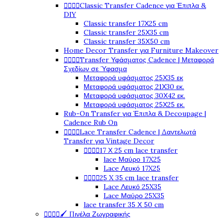




Classic Transfer Cadence για Έπιπλα &
DIY
Classic transfer 17Χ25 cm
Classic transfer 25Χ35 cm
Classic transfer 35Χ50 cm
Home Decor Transfer για Furniture Makeover




Transfer Υφάσματος Cadence | Μεταφορά
Σχεδίων σε Ύφασμα
Μεταφορά υφάσματος 25Χ35 εκ
Μεταφορά υφάσματος 21Χ30 εκ.
Μεταφορά υφάσματος 30Χ42 εκ.
Μεταφορά υφάσματος 25Χ25 εκ.
Rub-On Transfer για Έπιπλα & Decoupage |
Cadence Rub On




Lace Transfer Cadence | Δαντελωτά
Transfer για Vintage Decor




17 Χ 25 cm lace transfer
lace Μαύρο 17X25
Lace Λευκό 17X25




25 X 35 cm lace transfer
Lace Λευκό 25X35
Lace Μαύρο 25X35
lace transfer 35 Χ 50 cm




🖌️ Πινέλα Ζωγραφικής