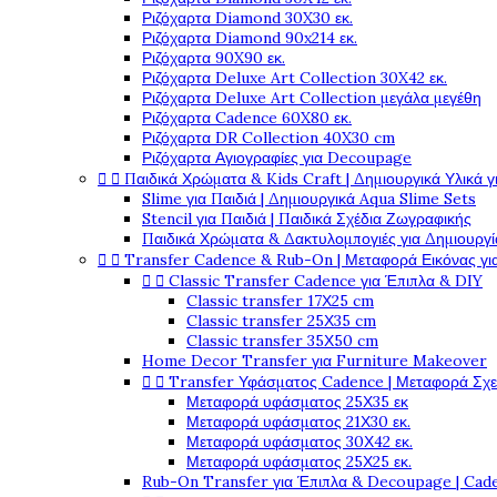
Ριζόχαρτα Diamond 30X30 εκ.
Ριζόχαρτα Diamond 90x214 εκ.
Ριζόχαρτα 90X90 εκ.
Ριζόχαρτα Deluxe Art Collection 30X42 εκ.
Ριζόχαρτα Deluxe Art Collection μεγάλα μεγέθη
Ριζόχαρτα Cadence 60X80 εκ.
Ριζόχαρτα DR Collection 40X30 cm
Ριζόχαρτα Αγιογραφίες για Decoupage


Παιδικά Χρώματα & Kids Craft | Δημιουργικά Υλικά γ
Slime για Παιδιά | Δημιουργικά Aqua Slime Sets
Stencil για Παιδιά | Παιδικά Σχέδια Ζωγραφικής
Παιδικά Χρώματα & Δακτυλομπογιές για Δημιουργί


Transfer Cadence & Rub-On | Μεταφορά Εικόνας γ


Classic Transfer Cadence για Έπιπλα & DIY
Classic transfer 17Χ25 cm
Classic transfer 25Χ35 cm
Classic transfer 35Χ50 cm
Home Decor Transfer για Furniture Makeover


Transfer Υφάσματος Cadence | Μεταφορά Σχ
Μεταφορά υφάσματος 25Χ35 εκ
Μεταφορά υφάσματος 21Χ30 εκ.
Μεταφορά υφάσματος 30Χ42 εκ.
Μεταφορά υφάσματος 25Χ25 εκ.
Rub-On Transfer για Έπιπλα & Decoupage | Cad