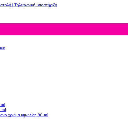
στολή | Τηλεφωνική υποστήριξη
nce
 ml
 ml
φανο χρώμα κιμωλίας 90 ml