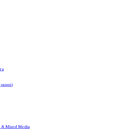
ra
 νερού)
e & Mixed Media