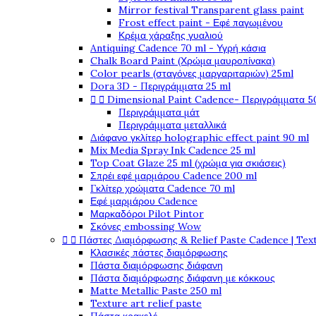
Mirror festival Transparent glass paint
Frost effect paint - Εφέ παγωμένου
Κρέμα χάραξης γυαλιού
Antiquing Cadence 70 ml - Υγρή κάσια
Chalk Board Paint (Χρώμα μαυροπίνακα)
Color pearls (σταγόνες μαργαριταριών) 25ml
Dora 3D - Περιγράμματα 25 ml


Dimensional Paint Cadence- Περιγράμματα 5
Περιγράμματα μάτ
Περιγράμματα μεταλλικά
Διάφανο γκλίτερ holographic effect paint 90 ml
Mix Media Spray Ink Cadence 25 ml
Top Coat Glaze 25 ml (χρώμα για σκιάσεις)
Σπρέι εφέ μαρμάρου Cadence 200 ml
Γκλίτερ χρώματα Cadence 70 ml
Εφέ μαρμάρου Cadence
Μαρκαδόροι Pilot Pintor
Σκόνες embossing Wow


Πάστες Διαμόρφωσης & Relief Paste Cadence | Tex
Κλασικές πάστες διαμόρφωσης
Πάστα διαμόρφωσης διάφανη
Πάστα διαμόρφωσης διάφανη με κόκκους
Matte Metallic Paste 250 ml
Texture art relief paste