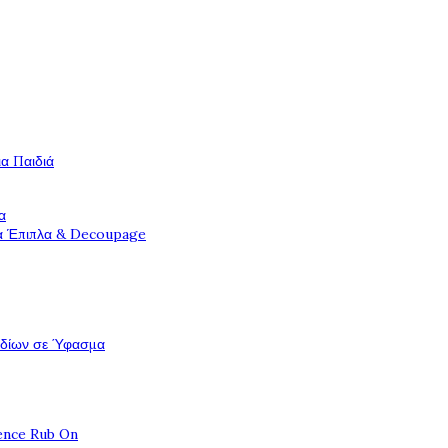
ια Παιδιά
α
ια Έπιπλα & Decoupage
εδίων σε Ύφασμα
ence Rub On