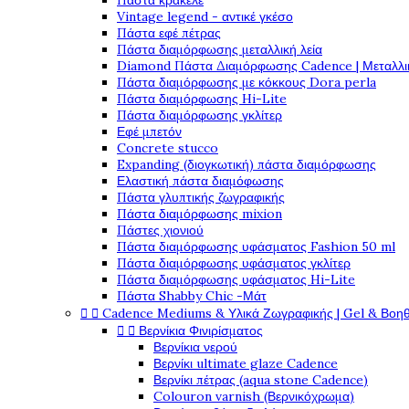
Πάστα κρακελέ
Vintage legend - αντικέ γκέσο
Πάστα εφέ πέτρας
Πάστα διαμόρφωσης μεταλλική λεία
Diamond Πάστα Διαμόρφωσης Cadence | Μεταλλικ
Πάστα διαμόρφωσης με κόκκους Dora perla
Πάστα διαμόρφωσης Hi-Lite
Πάστα διαμόρφωσης γκλίτερ
Εφέ μπετόν
Concrete stucco
Expanding (διογκωτική) πάστα διαμόρφωσης
Ελαστική πάστα διαμόφωσης
Πάστα γλυπτικής ζωγραφικής
Πάστα διαμόρφωσης mixion
Πάστες χιονιού
Πάστα διαμόρφωσης υφάσματος Fashion 50 ml
Πάστα διαμόρφωσης υφάσματος γκλίτερ
Πάστα διαμόρφωσης υφάσματος Hi-Lite
Πάστα Shabby Chic -Μάτ


Cadence Mediums & Υλικά Ζωγραφικής | Gel & Βοη


Βερνίκια Φινιρίσματος
Βερνίκια νερού
Βερνίκι ultimate glaze Cadence
Βερνίκι πέτρας (aqua stone Cadence)
Colouron varnish (Βερνικόχρωμα)