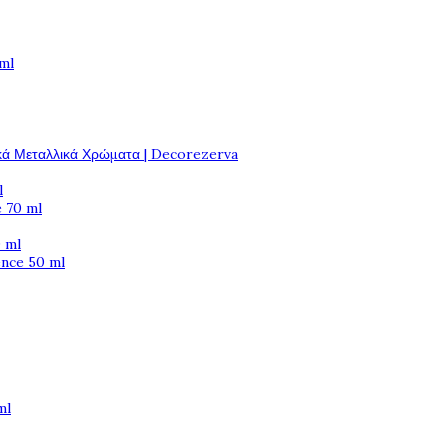
 ml
κά Μεταλλικά Χρώματα | Decorezerva
l
 70 ml
 ml
ence 50 ml
ml