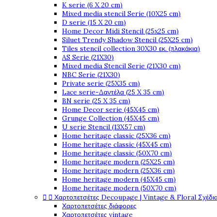
K serie (6 X 20 cm)
Mixed media stencil Serie (10X25 cm)
D serie (15 X 20 cm)
Home Decor Midi Stencil (25x25 cm)
Siluet Trendy Shadow Stencil (25X25 cm)
Tiles stencil collection 30X30 εκ. (πλακάκια)
AS Serie (21X30)
Mixed media Stencil Serie (21X30 cm)
NBC Serie (21X30)
Private serie (25X35 cm)
Lace serie-Δαντέλα (25 X 35 cm)
BN serie (25 X 35 cm)
Home Decor serie (45X45 cm)
Grunge Collection (45X45 cm)
U serie Stencil (13X57 cm)
Home heritage classic (25X36 cm)
Home heritage classic (45X45 cm)
Home heritage classic (50X70 cm)
Home heritage modern (25X25 cm)
Home heritage modern (25X36 cm)
Home heritage modern (45X45 cm)
Home heritage modern (50X70 cm)


Χαρτοπετσέτες Decoupage | Vintage & Floral Σχέδια
Χαρτοπετσέτες διάφορες
Χαρτοπετσέτες vintage