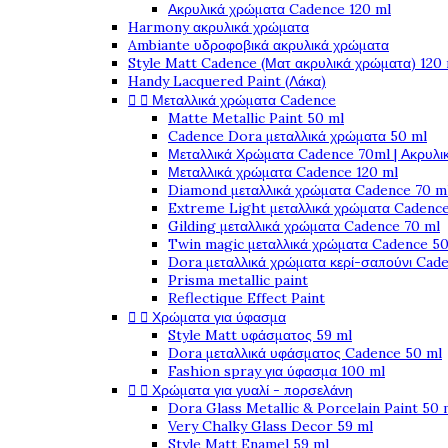
Ακρυλικά χρώματα Cadence 120 ml
Harmony ακρυλικά χρώματα
Ambiante υδροφοβικά ακρυλικά χρώματα
Style Matt Cadence (Ματ ακρυλικά χρώματα) 120
Handy Lacquered Paint (Λάκα)


Μεταλλικά χρώματα Cadence
Matte Metallic Paint 50 ml
Cadence Dora μεταλλικά χρώματα 50 ml
Μεταλλικά Χρώματα Cadence 70ml | Ακρυλι
Μεταλλικά χρώματα Cadence 120 ml
Diamond μεταλλικά χρώματα Cadence 70 m
Extreme Light μεταλλικά χρώματα Cadence
Gilding μεταλλικά χρώματα Cadence 70 ml
Twin magic μεταλλικά χρώματα Cadence 50
Dora μεταλλικά χρώματα κερί-σαπούνι Cad
Prisma metallic paint
Reflectique Effect Paint


Χρώματα για ύφασμα
Style Matt υφάσματος 59 ml
Dora μεταλλικά υφάσματος Cadence 50 ml
Fashion spray για ύφασμα 100 ml


Χρώματα για γυαλί - πορσελάνη
Dora Glass Metallic & Porcelain Paint 50 
Very Chalky Glass Decor 59 ml
Style Matt Enamel 59 ml