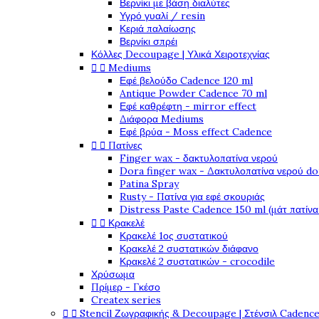
Βερνίκι με βάση διαλύτες
Υγρό γυαλί / resin
Κεριά παλαίωσης
Βερνίκι σπρέι
Κόλλες Decoupage | Υλικά Χειροτεχνίας


Mediums
Εφέ βελούδο Cadence 120 ml
Antique Powder Cadence 70 ml
Εφέ καθρέφτη - mirror effect
Διάφορα Mediums
Εφέ βρύα - Moss effect Cadence


Πατίνες
Finger wax - δακτυλοπατίνα νερού
Dora finger wax - Δακτυλοπατίνα νερού do
Patina Spray
Rusty - Πατίνα για εφέ σκουριάς
Distress Paste Cadence 150 ml (μάτ πατίνα


Κρακελέ
Κρακελέ 1ος συστατικού
Κρακελέ 2 συστατικών διάφανο
Κρακελέ 2 συστατικών - crocodile
Χρύσωμα
Πρίμερ - Γκέσο
Createx series


Stencil Ζωγραφικής & Decoupage | Στένσιλ Cadenc