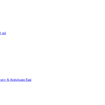
0 ml
ture & Ανάγλυφα Εφέ