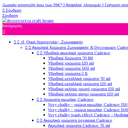
Δωρεάν αποστολή άνω των 39€* | Ασφαλείς πληρωμές | Γρήγορη απο

Σύνδεση
Σύνδεση
Κατηγορίες



🎨 Υλικά Χεροτεχνίας- Ζωγραφικής


Ακρυλικά Χρώματα Ζωγραφικής & Decoupage Cade


Υβριδικά ακρυλικά χρώματα Cadence
Υβριδικά Χρώματα 70 Ml
Υβριδικά χρώματα 120 ml
Υβριδικά χρώματα 500 ml
Υβριδικά χρώματα 2 lt
Υβριδικά μεταλλικά χρώματα 70 ml
Υβριδικά μεταλλικά χρώματα 120 ml
Υβριδικά γκλίτερ χρυσό χρώματα 120 ml
Υβριδικά γκλίτερ ασημί χρώματα 120 ml


Χρώματα κιμωλίας Cadence
Very chalky - χρώμα κιμωλίας Cadence 150
Very chalky - χρώμα κιμωλίας Cadence 500
Very chalky wash effect Cadence - Ημιδιά


Ακρυλικά χρώματα premium Cadence
Ακρυλικά χρώματα Cadence 70 ml