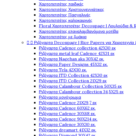
Χαρτοπετσέτες παιδικές
Χαρτοπετσέτες Χριστουγεννιάτικες
Χαρτοπετσέτες Πασχαλινές
Χαρτοπετσέτες καλοκαιρινές
Floral Χαρτοπετσέτες Decoupage | Λουλούδια & 
Χαρτοπετσέτες επαναλαμβανόμενα μοτίβα
Χαρτοπετσέτες με ζωάκια


Ριζόχαρτα Decoupage | Rice Papers για Χειροτεχνία 
Ριζόχαρτα Cadence collection 42X30 εκ
Ριζόχαρτα metal leaf Cadence 42X31 εκ
Ριζόχαρτα Nagehan aka 30X42 εκ.
Ριζόχαρτα Paper Designs 45X32 εκ.
Ριζόχαρτα Tela 42Χ30 εκ.
Ριζόχαρτα ITD Collection 42X30 εκ
Ριζόχαρτα ITD Collection 21X29 εκ
Ριζόχαρτα Calambour Collection 50X35 εκ
Ριζόχαρτα Calambour collection 34,5X25 εκ
Ριζόχαρτα μονόχρωμα
Ριζόχαρτα Cadence 21Χ29,7 εκ
Ριζόχαρτα Cadence 60X62 εκ.
Ριζόχαρτα Cadence 30X68 εκ.
Ριζόχαρτα Cadence 90X214 εκ.
Ριζόχαρτα Cadence 30X30 εκ.
Ριζόχαρτα dreamart 41X32 εκ.
Ριζόχαρτα Diamond 30X42 εκ.