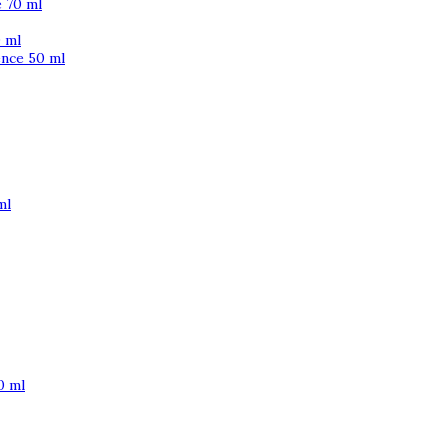
 70 ml
 ml
ence 50 ml
ml
0 ml