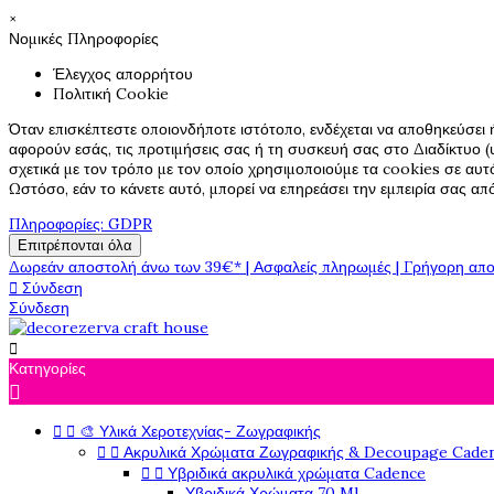
×
Νομικές Πληροφορίες
Έλεγχος απορρήτου
Πολιτική Cookie
Όταν επισκέπτεστε οποιονδήποτε ιστότοπο, ενδέχεται να αποθηκεύσει 
αφορούν εσάς, τις προτιμήσεις σας ή τη συσκευή σας στο Διαδίκτυο (υ
σχετικά με τον τρόπο με τον οποίο χρησιμοποιούμε τα cookies σε αυτ
Ωστόσο, εάν το κάνετε αυτό, μπορεί να επηρεάσει την εμπειρία σας α
Πληροφορίες: GDPR
Επιτρέπονται όλα
Δωρεάν αποστολή άνω των 39€* | Ασφαλείς πληρωμές | Γρήγορη απο

Σύνδεση
Σύνδεση

Κατηγορίες



🎨 Υλικά Χεροτεχνίας- Ζωγραφικής


Ακρυλικά Χρώματα Ζωγραφικής & Decoupage Cade


Υβριδικά ακρυλικά χρώματα Cadence
Υβριδικά Χρώματα 70 Ml