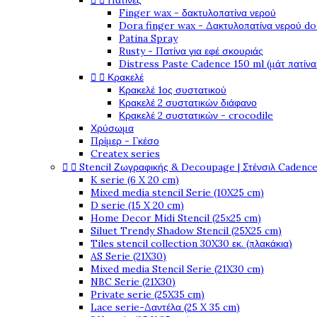


Πατίνες
Finger wax - δακτυλοπατίνα νερού
Dora finger wax - Δακτυλοπατίνα νερού do
Patina Spray
Rusty - Πατίνα για εφέ σκουριάς
Distress Paste Cadence 150 ml (μάτ πατίνα


Κρακελέ
Κρακελέ 1ος συστατικού
Κρακελέ 2 συστατικών διάφανο
Κρακελέ 2 συστατικών - crocodile
Χρύσωμα
Πρίμερ - Γκέσο
Createx series


Stencil Ζωγραφικής & Decoupage | Στένσιλ Cadenc
K serie (6 X 20 cm)
Mixed media stencil Serie (10X25 cm)
D serie (15 X 20 cm)
Home Decor Midi Stencil (25x25 cm)
Siluet Trendy Shadow Stencil (25X25 cm)
Tiles stencil collection 30X30 εκ. (πλακάκια)
AS Serie (21X30)
Mixed media Stencil Serie (21X30 cm)
NBC Serie (21X30)
Private serie (25X35 cm)
Lace serie-Δαντέλα (25 X 35 cm)