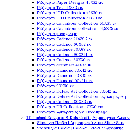
Ριζόχαρτα Paper Designs 45X32 εκ.
Ριζόχαρτα Tela 42Χ30 εκ.
Ριζόχαρτα ITD Collection 42X30 εκ
Ριζόχαρτα ITD Collection 21X29 εκ
Ριζόχαρτα Calambour Collection 50X35 εκ
Ριζόχαρτα Calambour collection 34,5X25 εκ
Ριζόχαρτα μονόχρωμα
Ριζόχαρτα Cadence 21Χ29,7 εκ
Ριζόχαρτα Cadence 60X62 εκ.
Ριζόχαρτα Cadence 30X68 εκ.
Ριζόχαρτα Cadence 90X214 εκ.
Ριζόχαρτα Cadence 30X30 εκ.
Ριζόχαρτα dreamart 41X32 εκ.
Ριζόχαρτα Diamond 30X42 εκ.
Ριζόχαρτα Diamond 30X30 εκ.
Ριζόχαρτα Diamond 90x214 εκ.
Ριζόχαρτα 90X90 εκ.
Ριζόχαρτα Deluxe Art Collection 30X42 εκ.
Ριζόχαρτα Deluxe Art Collection μεγάλα μεγέθη
Ριζόχαρτα Cadence 60X80 εκ.
Ριζόχαρτα DR Collection 40X30 cm
Ριζόχαρτα Αγιογραφίες για Decoupage


Παιδικά Χρώματα & Kids Craft | Δημιουργικά Υλικά γ
Slime για Παιδιά | Δημιουργικά Aqua Slime Sets
Stencil για Παιδιά | Παιδικά Σχέδια Ζωγραφικής