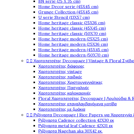
BN serie (25 X 35 cm)
Home Decor serie (45X45 cm)
Grunge Collection (45X45 cm)
U serie Stencil (13X57 cm)
Home heritage classic (25X36 cm)
Home heritage classic (45X45 cm)
Home heritage classic (50X70 cm)
Home heritage modern (25X25 cm)
Home heritage modern (25X36 cm)
Home heritage modern (45X45 cm)
Home heritage modern (50X70 cm)


Χαρτοπετσέτες Decoupage | Vintage & Floral Σχέδια
Χαρτοπετσέτες διάφορες
Χαρτοπετσέτες vintage
Χαρτοπετσέτες παιδικές
Χαρτοπετσέτες Χριστουγεννιάτικες
Χαρτοπετσέτες Πασχαλινές
Χαρτοπετσέτες καλοκαιρινές
Floral Χαρτοπετσέτες Decoupage | Λουλούδια & 
Χαρτοπετσέτες επαναλαμβανόμενα μοτίβα
Χαρτοπετσέτες με ζωάκια


Ριζόχαρτα Decoupage | Rice Papers για Χειροτεχνία 
Ριζόχαρτα Cadence collection 42X30 εκ
Ριζόχαρτα metal leaf Cadence 42X31 εκ
Ριζόχαρτα Nagehan aka 30X42 εκ.