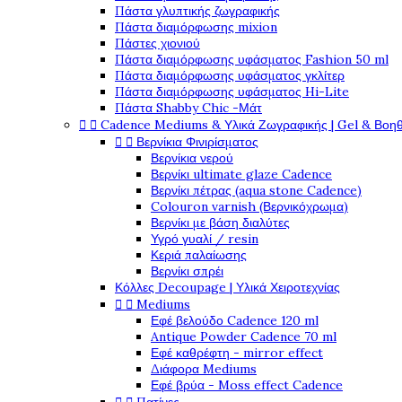
Πάστα γλυπτικής ζωγραφικής
Πάστα διαμόρφωσης mixion
Πάστες χιονιού
Πάστα διαμόρφωσης υφάσματος Fashion 50 ml
Πάστα διαμόρφωσης υφάσματος γκλίτερ
Πάστα διαμόρφωσης υφάσματος Hi-Lite
Πάστα Shabby Chic -Μάτ


Cadence Mediums & Υλικά Ζωγραφικής | Gel & Βοη


Βερνίκια Φινιρίσματος
Βερνίκια νερού
Βερνίκι ultimate glaze Cadence
Βερνίκι πέτρας (aqua stone Cadence)
Colouron varnish (Βερνικόχρωμα)
Βερνίκι με βάση διαλύτες
Υγρό γυαλί / resin
Κεριά παλαίωσης
Βερνίκι σπρέι
Κόλλες Decoupage | Υλικά Χειροτεχνίας


Mediums
Εφέ βελούδο Cadence 120 ml
Antique Powder Cadence 70 ml
Εφέ καθρέφτη - mirror effect
Διάφορα Mediums
Εφέ βρύα - Moss effect Cadence