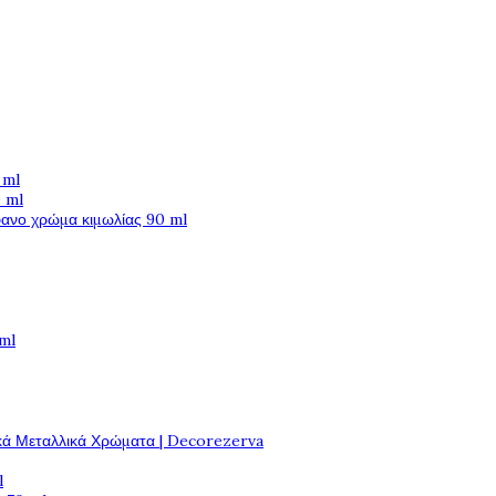
 ml
 ml
φανο χρώμα κιμωλίας 90 ml
 ml
κά Μεταλλικά Χρώματα | Decorezerva
l