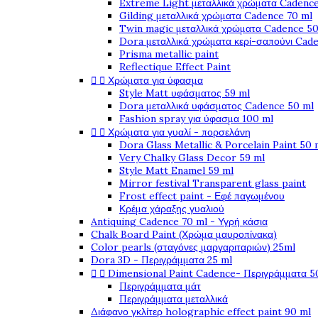
Extreme Light μεταλλικά χρώματα Cadence
Gilding μεταλλικά χρώματα Cadence 70 ml
Twin magic μεταλλικά χρώματα Cadence 50
Dora μεταλλικά χρώματα κερί-σαπούνι Cad
Prisma metallic paint
Reflectique Effect Paint


Χρώματα για ύφασμα
Style Matt υφάσματος 59 ml
Dora μεταλλικά υφάσματος Cadence 50 ml
Fashion spray για ύφασμα 100 ml


Χρώματα για γυαλί - πορσελάνη
Dora Glass Metallic & Porcelain Paint 50 
Very Chalky Glass Decor 59 ml
Style Matt Enamel 59 ml
Mirror festival Transparent glass paint
Frost effect paint - Εφέ παγωμένου
Κρέμα χάραξης γυαλιού
Antiquing Cadence 70 ml - Υγρή κάσια
Chalk Board Paint (Χρώμα μαυροπίνακα)
Color pearls (σταγόνες μαργαριταριών) 25ml
Dora 3D - Περιγράμματα 25 ml


Dimensional Paint Cadence- Περιγράμματα 5
Περιγράμματα μάτ
Περιγράμματα μεταλλικά
Διάφανο γκλίτερ holographic effect paint 90 ml