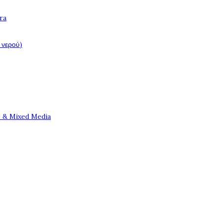
ra
 νερού)
e & Mixed Media