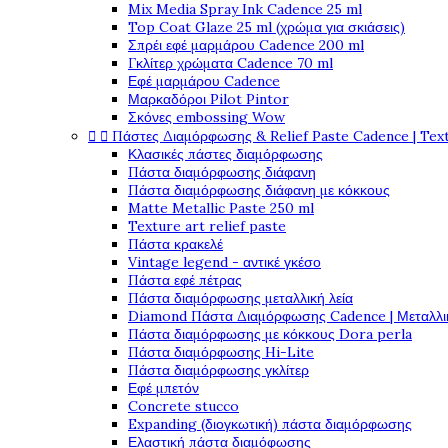
Mix Media Spray Ink Cadence 25 ml
Top Coat Glaze 25 ml (χρώμα για σκιάσεις)
Σπρέι εφέ μαρμάρου Cadence 200 ml
Γκλίτερ χρώματα Cadence 70 ml
Εφέ μαρμάρου Cadence
Μαρκαδόροι Pilot Pintor
Σκόνες embossing Wow


Πάστες Διαμόρφωσης & Relief Paste Cadence | Tex
Κλασικές πάστες διαμόρφωσης
Πάστα διαμόρφωσης διάφανη
Πάστα διαμόρφωσης διάφανη με κόκκους
Matte Metallic Paste 250 ml
Texture art relief paste
Πάστα κρακελέ
Vintage legend - αντικέ γκέσο
Πάστα εφέ πέτρας
Πάστα διαμόρφωσης μεταλλική λεία
Diamond Πάστα Διαμόρφωσης Cadence | Μεταλλικ
Πάστα διαμόρφωσης με κόκκους Dora perla
Πάστα διαμόρφωσης Hi-Lite
Πάστα διαμόρφωσης γκλίτερ
Εφέ μπετόν
Concrete stucco
Expanding (διογκωτική) πάστα διαμόρφωσης
Ελαστική πάστα διαμόφωσης