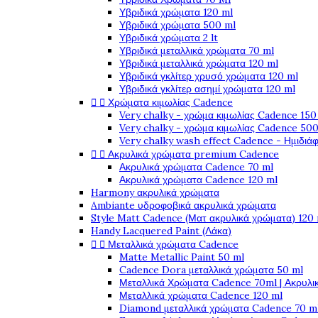
Υβριδικά χρώματα 120 ml
Υβριδικά χρώματα 500 ml
Υβριδικά χρώματα 2 lt
Υβριδικά μεταλλικά χρώματα 70 ml
Υβριδικά μεταλλικά χρώματα 120 ml
Υβριδικά γκλίτερ χρυσό χρώματα 120 ml
Υβριδικά γκλίτερ ασημί χρώματα 120 ml


Χρώματα κιμωλίας Cadence
Very chalky - χρώμα κιμωλίας Cadence 150
Very chalky - χρώμα κιμωλίας Cadence 500
Very chalky wash effect Cadence - Ημιδιά


Ακρυλικά χρώματα premium Cadence
Ακρυλικά χρώματα Cadence 70 ml
Ακρυλικά χρώματα Cadence 120 ml
Harmony ακρυλικά χρώματα
Ambiante υδροφοβικά ακρυλικά χρώματα
Style Matt Cadence (Ματ ακρυλικά χρώματα) 120
Handy Lacquered Paint (Λάκα)


Μεταλλικά χρώματα Cadence
Matte Metallic Paint 50 ml
Cadence Dora μεταλλικά χρώματα 50 ml
Μεταλλικά Χρώματα Cadence 70ml | Ακρυλι
Μεταλλικά χρώματα Cadence 120 ml
Diamond μεταλλικά χρώματα Cadence 70 m