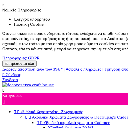
×
Νομικές Πληροφορίες
Έλεγχος απορρήτου
Πολιτική Cookie
Όταν επισκέπτεστε οποιονδήποτε ιστότοπο, ενδέχεται να αποθηκεύσει 
αφορούν εσάς, τις προτιμήσεις σας ή τη συσκευή σας στο Διαδίκτυο (υ
σχετικά με τον τρόπο με τον οποίο χρησιμοποιούμε τα cookies σε αυτ
Ωστόσο, εάν το κάνετε αυτό, μπορεί να επηρεάσει την εμπειρία σας α
Πληροφορίες: GDPR
Επιτρέπονται όλα
Δωρεάν αποστολή άνω των 39€* | Ασφαλείς πληρωμές | Γρήγορη απο

Σύνδεση
Σύνδεση

Κατηγορίες



🎨 Υλικά Χεροτεχνίας- Ζωγραφικής


Ακρυλικά Χρώματα Ζωγραφικής & Decoupage Cade


Υβριδικά ακρυλικά χρώματα Cadence
Υβριδικά Χρώματα 70 Ml