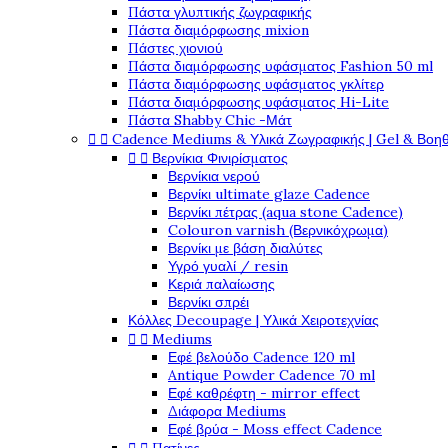
Πάστα γλυπτικής ζωγραφικής
Πάστα διαμόρφωσης mixion
Πάστες χιονιού
Πάστα διαμόρφωσης υφάσματος Fashion 50 ml
Πάστα διαμόρφωσης υφάσματος γκλίτερ
Πάστα διαμόρφωσης υφάσματος Hi-Lite
Πάστα Shabby Chic -Μάτ


Cadence Mediums & Υλικά Ζωγραφικής | Gel & Βοη


Βερνίκια Φινιρίσματος
Βερνίκια νερού
Βερνίκι ultimate glaze Cadence
Βερνίκι πέτρας (aqua stone Cadence)
Colouron varnish (Βερνικόχρωμα)
Βερνίκι με βάση διαλύτες
Υγρό γυαλί / resin
Κεριά παλαίωσης
Βερνίκι σπρέι
Κόλλες Decoupage | Υλικά Χειροτεχνίας


Mediums
Εφέ βελούδο Cadence 120 ml
Antique Powder Cadence 70 ml
Εφέ καθρέφτη - mirror effect
Διάφορα Mediums
Εφέ βρύα - Moss effect Cadence