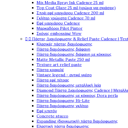
Mix Media Spray Ink Cadence 25 ml
Top Coat Glaze 25 ml (χρώμα για σκιάσεις)
Σπρέι εφέ μαρμάρου Cadence 200 ml
Γκλίτερ χρώματα Cadence 70 ml
Εφέ μαρμάρου Cadence
Μαρκαδόροι Pilot Pintor
Σκόνες embossing Wow


Πάστες Διαμόρφωσης & Relief Paste Cadence | Tex
Κλασικές πάστες διαμόρφωσης
Πάστα διαμόρφωσης διάφανη
Πάστα διαμόρφωσης διάφανη με κόκκους
Matte Metallic Paste 250 ml
Texture art relief paste
Πάστα κρακελέ
Vintage legend - αντικέ γκέσο
Πάστα εφέ πέτρας
Πάστα διαμόρφωσης μεταλλική λεία
Diamond Πάστα Διαμόρφωσης Cadence | Μεταλλικ
Πάστα διαμόρφωσης με κόκκους Dora perla
Πάστα διαμόρφωσης Hi-Lite
Πάστα διαμόρφωσης γκλίτερ
Εφέ μπετόν
Concrete stucco
Expanding (διογκωτική) πάστα διαμόρφωσης
Ελαστική πάστα διαμόφωσης