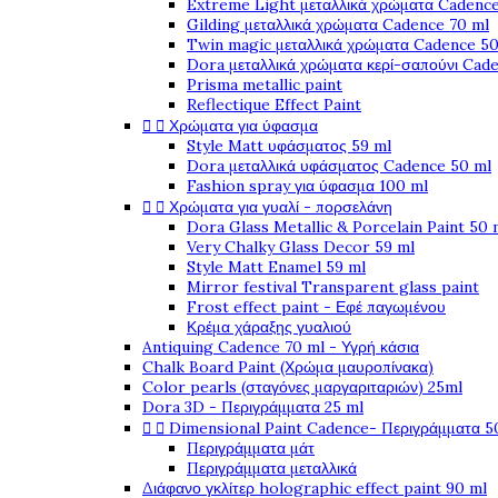
Extreme Light μεταλλικά χρώματα Cadence
Gilding μεταλλικά χρώματα Cadence 70 ml
Twin magic μεταλλικά χρώματα Cadence 50
Dora μεταλλικά χρώματα κερί-σαπούνι Cad
Prisma metallic paint
Reflectique Effect Paint


Χρώματα για ύφασμα
Style Matt υφάσματος 59 ml
Dora μεταλλικά υφάσματος Cadence 50 ml
Fashion spray για ύφασμα 100 ml


Χρώματα για γυαλί - πορσελάνη
Dora Glass Metallic & Porcelain Paint 50 
Very Chalky Glass Decor 59 ml
Style Matt Enamel 59 ml
Mirror festival Transparent glass paint
Frost effect paint - Εφέ παγωμένου
Κρέμα χάραξης γυαλιού
Antiquing Cadence 70 ml - Υγρή κάσια
Chalk Board Paint (Χρώμα μαυροπίνακα)
Color pearls (σταγόνες μαργαριταριών) 25ml
Dora 3D - Περιγράμματα 25 ml


Dimensional Paint Cadence- Περιγράμματα 5
Περιγράμματα μάτ
Περιγράμματα μεταλλικά
Διάφανο γκλίτερ holographic effect paint 90 ml