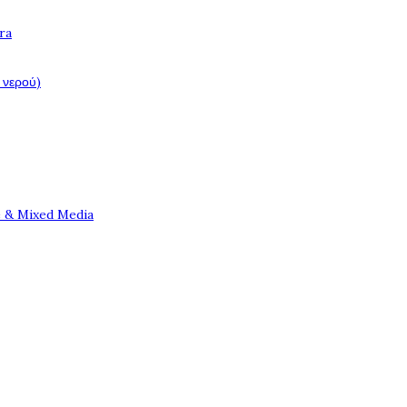
ra
 νερού)
e & Mixed Media