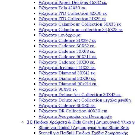
Ριζόχαρτα Paper Designs 45X32 εκ.
Ριζόχαρτα Tela 42Χ30 εκ.
Ριζόχαρτα ITD Collection 42X30 εκ
Ριζόχαρτα ITD Collection 21X29 εκ
Ριζόχαρτα Calambour Collection 50X35 εκ
Ριζόχαρτα Calambour collection 34,5X25 εκ
Ριζόχαρτα μονόχρωμα
Ριζόχαρτα Cadence 21Χ29,7 εκ
Ριζόχαρτα Cadence 60X62 εκ.
Ριζόχαρτα Cadence 30X68 εκ.
Ριζόχαρτα Cadence 90X214 εκ.
Ριζόχαρτα Cadence 30X30 εκ.
Ριζόχαρτα dreamart 41X32 εκ.
Ριζόχαρτα Diamond 30X42 εκ.
Ριζόχαρτα Diamond 30X30 εκ.
Ριζόχαρτα Diamond 90x214 εκ.
Ριζόχαρτα 90X90 εκ.
Ριζόχαρτα Deluxe Art Collection 30X42 εκ.
Ριζόχαρτα Deluxe Art Collection μεγάλα μεγέθη
Ριζόχαρτα Cadence 60X80 εκ.
Ριζόχαρτα DR Collection 40X30 cm
Ριζόχαρτα Αγιογραφίες για Decoupage


Παιδικά Χρώματα & Kids Craft | Δημιουργικά Υλικά γ
Slime για Παιδιά | Δημιουργικά Aqua Slime Sets
Stencil για Παιδιά | Παιδικά Σχέδια Ζωγραφικής