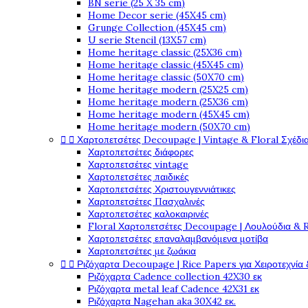
BN serie (25 X 35 cm)
Home Decor serie (45X45 cm)
Grunge Collection (45X45 cm)
U serie Stencil (13X57 cm)
Home heritage classic (25X36 cm)
Home heritage classic (45X45 cm)
Home heritage classic (50X70 cm)
Home heritage modern (25X25 cm)
Home heritage modern (25X36 cm)
Home heritage modern (45X45 cm)
Home heritage modern (50X70 cm)


Χαρτοπετσέτες Decoupage | Vintage & Floral Σχέδια
Χαρτοπετσέτες διάφορες
Χαρτοπετσέτες vintage
Χαρτοπετσέτες παιδικές
Χαρτοπετσέτες Χριστουγεννιάτικες
Χαρτοπετσέτες Πασχαλινές
Χαρτοπετσέτες καλοκαιρινές
Floral Χαρτοπετσέτες Decoupage | Λουλούδια & 
Χαρτοπετσέτες επαναλαμβανόμενα μοτίβα
Χαρτοπετσέτες με ζωάκια


Ριζόχαρτα Decoupage | Rice Papers για Χειροτεχνία 
Ριζόχαρτα Cadence collection 42X30 εκ
Ριζόχαρτα metal leaf Cadence 42X31 εκ
Ριζόχαρτα Nagehan aka 30X42 εκ.