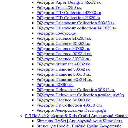
Ριζόχαρτα Paper Designs 45X32 εκ.
Ριζόχαρτα Tela 42Χ30 εκ.
Ριζόχαρτα ITD Collection 42X30 εκ
Ριζόχαρτα ITD Collection 21X29 εκ
Ριζόχαρτα Calambour Collection 50X35 εκ
Ριζόχαρτα Calambour collection 34,5X25 εκ
Ριζόχαρτα μονόχρωμα
Ριζόχαρτα Cadence 21Χ29,7 εκ
Ριζόχαρτα Cadence 60X62 εκ.
Ριζόχαρτα Cadence 30X68 εκ.
Ριζόχαρτα Cadence 90X214 εκ.
Ριζόχαρτα Cadence 30X30 εκ.
Ριζόχαρτα dreamart 41X32 εκ.
Ριζόχαρτα Diamond 30X42 εκ.
Ριζόχαρτα Diamond 30X30 εκ.
Ριζόχαρτα Diamond 90x214 εκ.
Ριζόχαρτα 90X90 εκ.
Ριζόχαρτα Deluxe Art Collection 30X42 εκ.
Ριζόχαρτα Deluxe Art Collection μεγάλα μεγέθη
Ριζόχαρτα Cadence 60X80 εκ.
Ριζόχαρτα DR Collection 40X30 cm
Ριζόχαρτα Αγιογραφίες για Decoupage


Παιδικά Χρώματα & Kids Craft | Δημιουργικά Υλικά γ
Slime για Παιδιά | Δημιουργικά Aqua Slime Sets
Stencil για Παιδιά | Παιδικά Σχέδια Ζωγραφικής