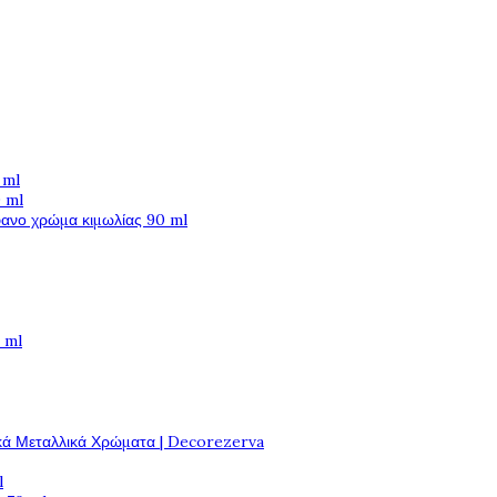
 ml
 ml
φανο χρώμα κιμωλίας 90 ml
 ml
κά Μεταλλικά Χρώματα | Decorezerva
l