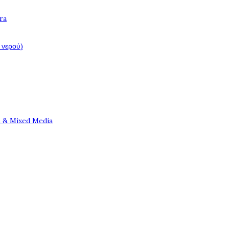
ra
 νερού)
e & Mixed Media