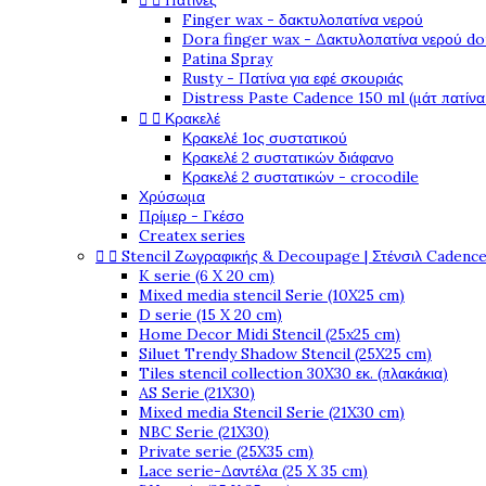


Πατίνες
Finger wax - δακτυλοπατίνα νερού
Dora finger wax - Δακτυλοπατίνα νερού do
Patina Spray
Rusty - Πατίνα για εφέ σκουριάς
Distress Paste Cadence 150 ml (μάτ πατίνα


Κρακελέ
Κρακελέ 1ος συστατικού
Κρακελέ 2 συστατικών διάφανο
Κρακελέ 2 συστατικών - crocodile
Χρύσωμα
Πρίμερ - Γκέσο
Createx series


Stencil Ζωγραφικής & Decoupage | Στένσιλ Cadenc
K serie (6 X 20 cm)
Mixed media stencil Serie (10X25 cm)
D serie (15 X 20 cm)
Home Decor Midi Stencil (25x25 cm)
Siluet Trendy Shadow Stencil (25X25 cm)
Tiles stencil collection 30X30 εκ. (πλακάκια)
AS Serie (21X30)
Mixed media Stencil Serie (21X30 cm)
NBC Serie (21X30)
Private serie (25X35 cm)
Lace serie-Δαντέλα (25 X 35 cm)