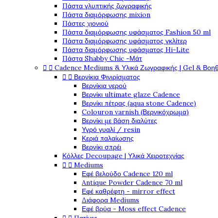
Πάστα γλυπτικής ζωγραφικής
Πάστα διαμόρφωσης mixion
Πάστες χιονιού
Πάστα διαμόρφωσης υφάσματος Fashion 50 ml
Πάστα διαμόρφωσης υφάσματος γκλίτερ
Πάστα διαμόρφωσης υφάσματος Hi-Lite
Πάστα Shabby Chic -Μάτ


Cadence Mediums & Υλικά Ζωγραφικής | Gel & Βοη


Βερνίκια Φινιρίσματος
Βερνίκια νερού
Βερνίκι ultimate glaze Cadence
Βερνίκι πέτρας (aqua stone Cadence)
Colouron varnish (Βερνικόχρωμα)
Βερνίκι με βάση διαλύτες
Υγρό γυαλί / resin
Κεριά παλαίωσης
Βερνίκι σπρέι
Κόλλες Decoupage | Υλικά Χειροτεχνίας


Mediums
Εφέ βελούδο Cadence 120 ml
Antique Powder Cadence 70 ml
Εφέ καθρέφτη - mirror effect
Διάφορα Mediums
Εφέ βρύα - Moss effect Cadence