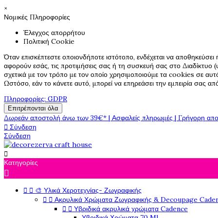
×
Νομικές Πληροφορίες
Έλεγχος απορρήτου
Πολιτική Cookie
Όταν επισκέπτεστε οποιονδήποτε ιστότοπο, ενδέχεται να αποθηκεύσει 
αφορούν εσάς, τις προτιμήσεις σας ή τη συσκευή σας στο Διαδίκτυο (υ
σχετικά με τον τρόπο με τον οποίο χρησιμοποιούμε τα cookies σε αυτ
Ωστόσο, εάν το κάνετε αυτό, μπορεί να επηρεάσει την εμπειρία σας α
Πληροφορίες: GDPR
Επιτρέπονται όλα
Δωρεάν αποστολή άνω των 39€* | Ασφαλείς πληρωμές | Γρήγορη απο

Σύνδεση
Σύνδεση

Κατηγορίες



🎨 Υλικά Χεροτεχνίας- Ζωγραφικής


Ακρυλικά Χρώματα Ζωγραφικής & Decoupage Cade


Υβριδικά ακρυλικά χρώματα Cadence
Υβριδικά Χρώματα 70 Ml