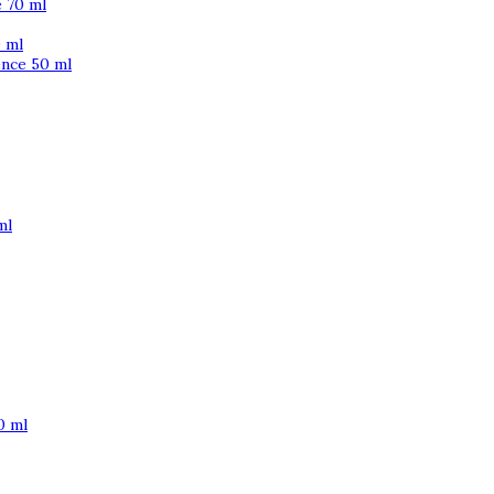
 70 ml
 ml
ence 50 ml
ml
0 ml