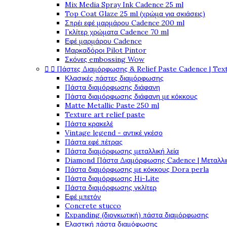
Mix Media Spray Ink Cadence 25 ml
Top Coat Glaze 25 ml (χρώμα για σκιάσεις)
Σπρέι εφέ μαρμάρου Cadence 200 ml
Γκλίτερ χρώματα Cadence 70 ml
Εφέ μαρμάρου Cadence
Μαρκαδόροι Pilot Pintor
Σκόνες embossing Wow


Πάστες Διαμόρφωσης & Relief Paste Cadence | Tex
Κλασικές πάστες διαμόρφωσης
Πάστα διαμόρφωσης διάφανη
Πάστα διαμόρφωσης διάφανη με κόκκους
Matte Metallic Paste 250 ml
Texture art relief paste
Πάστα κρακελέ
Vintage legend - αντικέ γκέσο
Πάστα εφέ πέτρας
Πάστα διαμόρφωσης μεταλλική λεία
Diamond Πάστα Διαμόρφωσης Cadence | Μεταλλικ
Πάστα διαμόρφωσης με κόκκους Dora perla
Πάστα διαμόρφωσης Hi-Lite
Πάστα διαμόρφωσης γκλίτερ
Εφέ μπετόν
Concrete stucco
Expanding (διογκωτική) πάστα διαμόρφωσης
Ελαστική πάστα διαμόφωσης