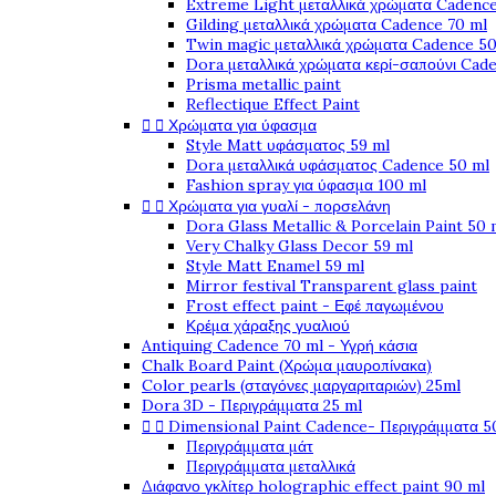
Extreme Light μεταλλικά χρώματα Cadence
Gilding μεταλλικά χρώματα Cadence 70 ml
Twin magic μεταλλικά χρώματα Cadence 50
Dora μεταλλικά χρώματα κερί-σαπούνι Cad
Prisma metallic paint
Reflectique Effect Paint


Χρώματα για ύφασμα
Style Matt υφάσματος 59 ml
Dora μεταλλικά υφάσματος Cadence 50 ml
Fashion spray για ύφασμα 100 ml


Χρώματα για γυαλί - πορσελάνη
Dora Glass Metallic & Porcelain Paint 50 
Very Chalky Glass Decor 59 ml
Style Matt Enamel 59 ml
Mirror festival Transparent glass paint
Frost effect paint - Εφέ παγωμένου
Κρέμα χάραξης γυαλιού
Antiquing Cadence 70 ml - Υγρή κάσια
Chalk Board Paint (Χρώμα μαυροπίνακα)
Color pearls (σταγόνες μαργαριταριών) 25ml
Dora 3D - Περιγράμματα 25 ml


Dimensional Paint Cadence- Περιγράμματα 5
Περιγράμματα μάτ
Περιγράμματα μεταλλικά
Διάφανο γκλίτερ holographic effect paint 90 ml