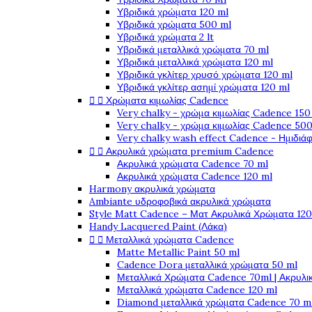
Υβριδικά χρώματα 120 ml
Υβριδικά χρώματα 500 ml
Υβριδικά χρώματα 2 lt
Υβριδικά μεταλλικά χρώματα 70 ml
Υβριδικά μεταλλικά χρώματα 120 ml
Υβριδικά γκλίτερ χρυσό χρώματα 120 ml
Υβριδικά γκλίτερ ασημί χρώματα 120 ml


Χρώματα κιμωλίας Cadence
Very chalky - χρώμα κιμωλίας Cadence 150
Very chalky - χρώμα κιμωλίας Cadence 500
Very chalky wash effect Cadence - Ημιδιά


Ακρυλικά χρώματα premium Cadence
Ακρυλικά χρώματα Cadence 70 ml
Ακρυλικά χρώματα Cadence 120 ml
Harmony ακρυλικά χρώματα
Ambiante υδροφοβικά ακρυλικά χρώματα
Style Matt Cadence – Ματ Ακρυλικά Χρώματα 120
Handy Lacquered Paint (Λάκα)


Μεταλλικά χρώματα Cadence
Matte Metallic Paint 50 ml
Cadence Dora μεταλλικά χρώματα 50 ml
Μεταλλικά Χρώματα Cadence 70ml | Ακρυλι
Μεταλλικά χρώματα Cadence 120 ml
Diamond μεταλλικά χρώματα Cadence 70 m