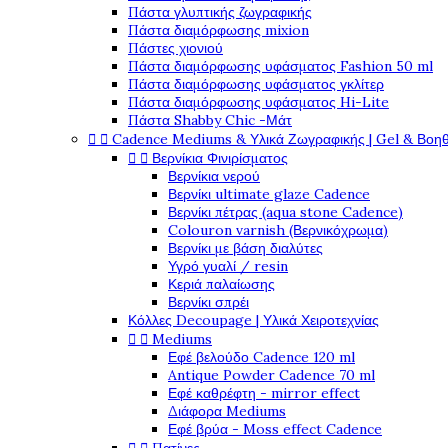
Πάστα γλυπτικής ζωγραφικής
Πάστα διαμόρφωσης mixion
Πάστες χιονιού
Πάστα διαμόρφωσης υφάσματος Fashion 50 ml
Πάστα διαμόρφωσης υφάσματος γκλίτερ
Πάστα διαμόρφωσης υφάσματος Hi-Lite
Πάστα Shabby Chic -Μάτ


Cadence Mediums & Υλικά Ζωγραφικής | Gel & Βοη


Βερνίκια Φινιρίσματος
Βερνίκια νερού
Βερνίκι ultimate glaze Cadence
Βερνίκι πέτρας (aqua stone Cadence)
Colouron varnish (Βερνικόχρωμα)
Βερνίκι με βάση διαλύτες
Υγρό γυαλί / resin
Κεριά παλαίωσης
Βερνίκι σπρέι
Κόλλες Decoupage | Υλικά Χειροτεχνίας


Mediums
Εφέ βελούδο Cadence 120 ml
Antique Powder Cadence 70 ml
Εφέ καθρέφτη - mirror effect
Διάφορα Mediums
Εφέ βρύα - Moss effect Cadence