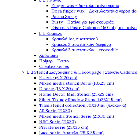


Πατίνες
Finger wax - δακτυλοπατίνα νερού
Dora finger wax - Δακτυλοπατίνα νερού do
Patina Spray
Rusty - Πατίνα για εφέ σκουριάς
Distress Paste Cadence 150 ml (μάτ πατίνα


Κρακελέ
Κρακελέ 1ος συστατικού
Κρακελέ 2 συστατικών διάφανο
Κρακελέ 2 συστατικών - crocodile
Χρύσωμα
Πρίμερ - Γκέσο
Createx series


Stencil Ζωγραφικής & Decoupage | Στένσιλ Cadenc
K serie (6 X 20 cm)
Mixed media stencil Serie (10X25 cm)
D serie (15 X 20 cm)
Home Decor Midi Stencil (25x25 cm)
Siluet Trendy Shadow Stencil (25X25 cm)
Tiles stencil collection 30X30 εκ. (πλακάκια)
AS Serie (21X30)
Mixed media Stencil Serie (21X30 cm)
NBC Serie (21X30)
Private serie (25X35 cm)
Lace serie-Δαντέλα (25 X 35 cm)