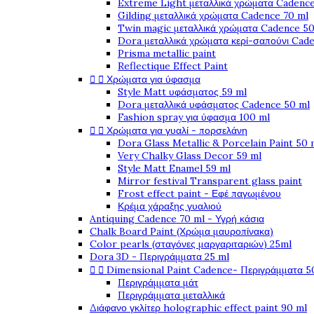
Extreme Light μεταλλικά χρώματα Cadence
Gilding μεταλλικά χρώματα Cadence 70 ml
Twin magic μεταλλικά χρώματα Cadence 50
Dora μεταλλικά χρώματα κερί-σαπούνι Cad
Prisma metallic paint
Reflectique Effect Paint


Χρώματα για ύφασμα
Style Matt υφάσματος 59 ml
Dora μεταλλικά υφάσματος Cadence 50 ml
Fashion spray για ύφασμα 100 ml


Χρώματα για γυαλί - πορσελάνη
Dora Glass Metallic & Porcelain Paint 50 
Very Chalky Glass Decor 59 ml
Style Matt Enamel 59 ml
Mirror festival Transparent glass paint
Frost effect paint - Εφέ παγωμένου
Κρέμα χάραξης γυαλιού
Antiquing Cadence 70 ml - Υγρή κάσια
Chalk Board Paint (Χρώμα μαυροπίνακα)
Color pearls (σταγόνες μαργαριταριών) 25ml
Dora 3D - Περιγράμματα 25 ml


Dimensional Paint Cadence- Περιγράμματα 5
Περιγράμματα μάτ
Περιγράμματα μεταλλικά
Διάφανο γκλίτερ holographic effect paint 90 ml