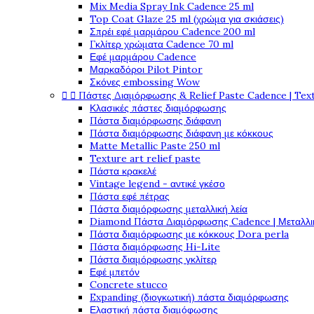
Mix Media Spray Ink Cadence 25 ml
Top Coat Glaze 25 ml (χρώμα για σκιάσεις)
Σπρέι εφέ μαρμάρου Cadence 200 ml
Γκλίτερ χρώματα Cadence 70 ml
Εφέ μαρμάρου Cadence
Μαρκαδόροι Pilot Pintor
Σκόνες embossing Wow


Πάστες Διαμόρφωσης & Relief Paste Cadence | Tex
Κλασικές πάστες διαμόρφωσης
Πάστα διαμόρφωσης διάφανη
Πάστα διαμόρφωσης διάφανη με κόκκους
Matte Metallic Paste 250 ml
Texture art relief paste
Πάστα κρακελέ
Vintage legend - αντικέ γκέσο
Πάστα εφέ πέτρας
Πάστα διαμόρφωσης μεταλλική λεία
Diamond Πάστα Διαμόρφωσης Cadence | Μεταλλικ
Πάστα διαμόρφωσης με κόκκους Dora perla
Πάστα διαμόρφωσης Hi-Lite
Πάστα διαμόρφωσης γκλίτερ
Εφέ μπετόν
Concrete stucco
Expanding (διογκωτική) πάστα διαμόρφωσης
Ελαστική πάστα διαμόφωσης