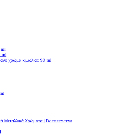
 ml
 ml
φανο χρώμα κιμωλίας 90 ml
 ml
κά Μεταλλικά Χρώματα | Decorezerva
l