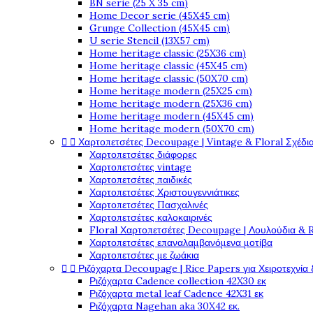
BN serie (25 X 35 cm)
Home Decor serie (45X45 cm)
Grunge Collection (45X45 cm)
U serie Stencil (13X57 cm)
Home heritage classic (25X36 cm)
Home heritage classic (45X45 cm)
Home heritage classic (50X70 cm)
Home heritage modern (25X25 cm)
Home heritage modern (25X36 cm)
Home heritage modern (45X45 cm)
Home heritage modern (50X70 cm)


Χαρτοπετσέτες Decoupage | Vintage & Floral Σχέδια
Χαρτοπετσέτες διάφορες
Χαρτοπετσέτες vintage
Χαρτοπετσέτες παιδικές
Χαρτοπετσέτες Χριστουγεννιάτικες
Χαρτοπετσέτες Πασχαλινές
Χαρτοπετσέτες καλοκαιρινές
Floral Χαρτοπετσέτες Decoupage | Λουλούδια & 
Χαρτοπετσέτες επαναλαμβανόμενα μοτίβα
Χαρτοπετσέτες με ζωάκια


Ριζόχαρτα Decoupage | Rice Papers για Χειροτεχνία 
Ριζόχαρτα Cadence collection 42X30 εκ
Ριζόχαρτα metal leaf Cadence 42X31 εκ
Ριζόχαρτα Nagehan aka 30X42 εκ.