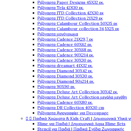
Ριζόχαρτα Paper Designs 45X32 εκ.
Ριζόχαρτα Tela 42Χ30 εκ.
Ριζόχαρτα ITD Collection 42X30 εκ
Ριζόχαρτα ITD Collection 21X29 εκ
Ριζόχαρτα Calambour Collection 50X35 εκ
Ριζόχαρτα Calambour collection 34,5X25 εκ
Ριζόχαρτα μονόχρωμα
Ριζόχαρτα Cadence 21Χ29,7 εκ
Ριζόχαρτα Cadence 60X62 εκ.
Ριζόχαρτα Cadence 30X68 εκ.
Ριζόχαρτα Cadence 90X214 εκ.
Ριζόχαρτα Cadence 30X30 εκ.
Ριζόχαρτα dreamart 41X32 εκ.
Ριζόχαρτα Diamond 30X42 εκ.
Ριζόχαρτα Diamond 30X30 εκ.
Ριζόχαρτα Diamond 90x214 εκ.
Ριζόχαρτα 90X90 εκ.
Ριζόχαρτα Deluxe Art Collection 30X42 εκ.
Ριζόχαρτα Deluxe Art Collection μεγάλα μεγέθη
Ριζόχαρτα Cadence 60X80 εκ.
Ριζόχαρτα DR Collection 40X30 cm
Ριζόχαρτα Αγιογραφίες για Decoupage


Παιδικά Χρώματα & Kids Craft | Δημιουργικά Υλικά γ
Slime για Παιδιά | Δημιουργικά Aqua Slime Sets
Stencil για Παιδιά | Παιδικά Σχέδια Ζωγραφικής