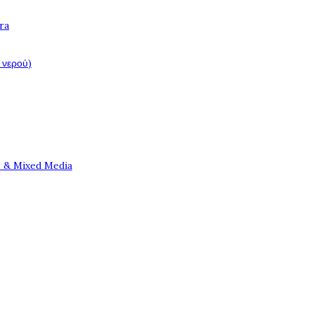
ra
 νερού)
e & Mixed Media