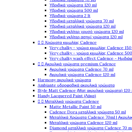
Υβριδικά χρώματα 120 ml
Υβριδικά χρώματα 500 ml
Υβριδικά χρώματα 2 lt
Υβριδικά μεταλλικά χρώματα 70 ml
Υβριδικά μεταλλικά χρώματα 120 ml
Υβριδικά γκλίτερ χρυσό χρώματα 120 ml
Υβριδικά γκλίτερ ασημί χρώματα 120 ml


Χρώματα κιμωλίας Cadence
Very chalky - χρώμα κιμωλίας Cadence 150
Very chalky - χρώμα κιμωλίας Cadence 500
Very chalky wash effect Cadence - Ημιδιά


Ακρυλικά χρώματα premium Cadence
Ακρυλικά χρώματα Cadence 70 ml
Ακρυλικά χρώματα Cadence 120 ml
Harmony ακρυλικά χρώματα
Ambiante υδροφοβικά ακρυλικά χρώματα
Style Matt Cadence (Ματ ακρυλικά χρώματα) 120
Handy Lacquered Paint (Λάκα)


Μεταλλικά χρώματα Cadence
Matte Metallic Paint 50 ml
Cadence Dora μεταλλικά χρώματα 50 ml
Μεταλλικά Χρώματα Cadence 70ml | Ακρυλι
Μεταλλικά χρώματα Cadence 120 ml
Diamond μεταλλικά χρώματα Cadence 70 m