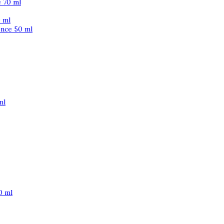
 70 ml
 ml
ence 50 ml
ml
0 ml