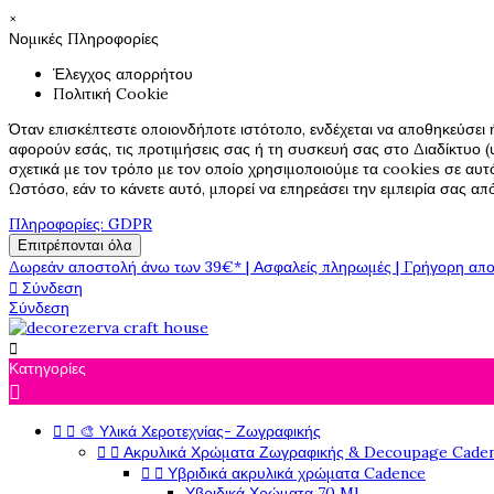
×
Νομικές Πληροφορίες
Έλεγχος απορρήτου
Πολιτική Cookie
Όταν επισκέπτεστε οποιονδήποτε ιστότοπο, ενδέχεται να αποθηκεύσει 
αφορούν εσάς, τις προτιμήσεις σας ή τη συσκευή σας στο Διαδίκτυο (υ
σχετικά με τον τρόπο με τον οποίο χρησιμοποιούμε τα cookies σε αυτ
Ωστόσο, εάν το κάνετε αυτό, μπορεί να επηρεάσει την εμπειρία σας α
Πληροφορίες: GDPR
Επιτρέπονται όλα
Δωρεάν αποστολή άνω των 39€* | Ασφαλείς πληρωμές | Γρήγορη απο

Σύνδεση
Σύνδεση

Κατηγορίες



🎨 Υλικά Χεροτεχνίας- Ζωγραφικής


Ακρυλικά Χρώματα Ζωγραφικής & Decoupage Cade


Υβριδικά ακρυλικά χρώματα Cadence
Υβριδικά Χρώματα 70 Ml