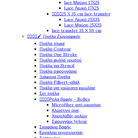
lace Μαύρο 17X25
Lace Λευκό 17X25




25 X 35 cm lace transfer
Lace Λευκό 25X35
Lace Μαύρο 25X35
lace transfer 35 Χ 50 cm




🖌️ Πινέλα Ζωγραφικής
Πινέλα πλακέ
Πινέλα Contour
Πινέλα One Stroke
Πινέλα φυλλά χρυσού
Πινέλα για Stencil
Πινέλα σφουγγάρια
Διάφορα Πινέλα
Πινέλα Filbert-οβάλ
Πινέλα για χρώματα κιμωλίας
Σετ πινέλα




Ρολά βαφής - Rollex
Microfiber από μικροίνες
Κλώστινο ριγέ
Χειρολαβές ρολών
Σφουγγάρι Velour
Σκαφάκια βαφής
Εργαλεία τεχνοτροπίας