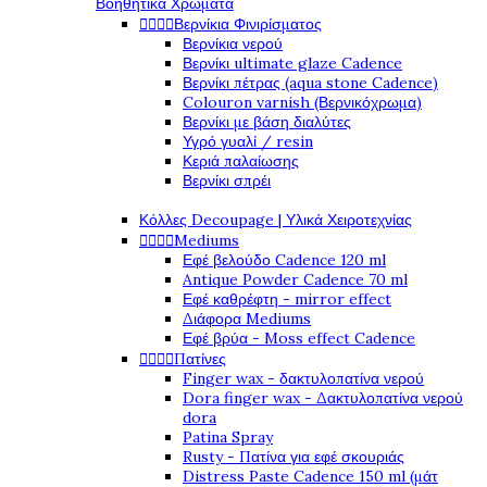
Βοηθητικά Χρώματα




Βερνίκια Φινιρίσματος
Βερνίκια νερού
Βερνίκι ultimate glaze Cadence
Βερνίκι πέτρας (aqua stone Cadence)
Colouron varnish (Βερνικόχρωμα)
Βερνίκι με βάση διαλύτες
Υγρό γυαλί / resin
Κεριά παλαίωσης
Βερνίκι σπρέι
Κόλλες Decoupage | Υλικά Χειροτεχνίας




Mediums
Εφέ βελούδο Cadence 120 ml
Antique Powder Cadence 70 ml
Εφέ καθρέφτη - mirror effect
Διάφορα Mediums
Εφέ βρύα - Moss effect Cadence




Πατίνες
Finger wax - δακτυλοπατίνα νερού
Dora finger wax - Δακτυλοπατίνα νερού
dora
Patina Spray
Rusty - Πατίνα για εφέ σκουριάς
Distress Paste Cadence 150 ml (μάτ