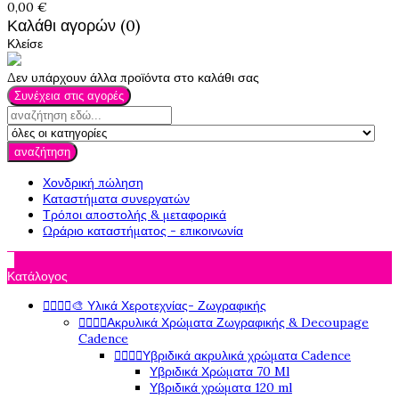
0,00 €
Καλάθι αγορών (0)
Κλείσε
Δεν υπάρχουν άλλα προϊόντα στο καλάθι σας
Συνέχεια στις αγορές
αναζήτηση
Χονδρική πώληση
Καταστήματα συνεργατών
Τρόποι αποστολής & μεταφορικά
Ωράριο καταστήματος - επικοινωνία

Κατάλογος




🎨 Υλικά Χεροτεχνίας- Ζωγραφικής




Ακρυλικά Χρώματα Ζωγραφικής & Decoupage
Cadence




Υβριδικά ακρυλικά χρώματα Cadence
Υβριδικά Χρώματα 70 Ml
Υβριδικά χρώματα 120 ml