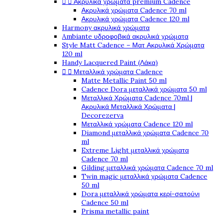


Ακρυλικά χρώματα premium Cadence
Ακρυλικά χρώματα Cadence 70 ml
Ακρυλικά χρώματα Cadence 120 ml
Harmony ακρυλικά χρώματα
Ambiante υδροφοβικά ακρυλικά χρώματα
Style Matt Cadence – Ματ Ακρυλικά Χρώματα
120 ml
Handy Lacquered Paint (Λάκα)


Μεταλλικά χρώματα Cadence
Matte Metallic Paint 50 ml
Cadence Dora μεταλλικά χρώματα 50 ml
Μεταλλικά Χρώματα Cadence 70ml |
Ακρυλικά Μεταλλικά Χρώματα |
Decorezerva
Μεταλλικά χρώματα Cadence 120 ml
Diamond μεταλλικά χρώματα Cadence 70
ml
Extreme Light μεταλλικά χρώματα
Cadence 70 ml
Gilding μεταλλικά χρώματα Cadence 70 ml
Twin magic μεταλλικά χρώματα Cadence
50 ml
Dora μεταλλικά χρώματα κερί-σαπούνι
Cadence 50 ml
Prisma metallic paint