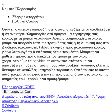
×
Νομικές Πληροφορίες
Έλεγχος απορρήτου
Πολιτική Cookie
Όταν επισκέπτεστε οποιονδήποτε ιστότοπο, ενδέχεται να αποθηκεύσει
ή να ανακτήσει πληροφορίες στο πρόγραμμα περιήγησής σας,
κυρίως με τη μορφή «cookies». Αυτές οι πληροφορίες, οι οποίες
μπορεί να αφορούν εσάς, τις προτιμήσεις σας ή τη συσκευή σας στο
Διαδίκτυο (υπολογιστή, tablet ή κινητό), χρησιμοποιούνται κυρίως
για να λειτουργήσει ο ιστότοπος όπως περιμένετε. Μπορείτε να
μάθετε περισσότερα σχετικά με τον τρόπο με τον οποίο
χρησιμοποιούμε τα cookies σε αυτόν τον ιστότοπο και να
αποτρέψετε τη ρύθμιση των μη βασικών cookies, κάνοντας κλικ στις
διάφορες επικεφαλίδες κατηγορίας παρακάτω. Ωστόσο, εάν το κάνετε
αυτό, μπορεί να επηρεάσει την εμπειρία σας από τον ιστότοπο και τις
υπηρεσίες που μπορούμε να προσφέρουμε.
Πληροφορίες: GDPR
Επιτρέπονται όλα
Δωρεάν αποστολή άνω των 39€* | Ασφαλείς πληρωμές | Γρήγορη
αποστολή | Τηλεφωνική υποστήριξη

Σύνδεση
Σύνδεση