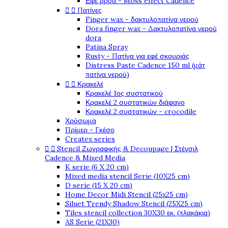
Εφέ βρύα - Moss effect Cadence


Πατίνες
Finger wax - δακτυλοπατίνα νερού
Dora finger wax - Δακτυλοπατίνα νερού
dora
Patina Spray
Rusty - Πατίνα για εφέ σκουριάς
Distress Paste Cadence 150 ml (μάτ
πατίνα νερού)


Κρακελέ
Κρακελέ 1ος συστατικού
Κρακελέ 2 συστατικών διάφανο
Κρακελέ 2 συστατικών - crocodile
Χρύσωμα
Πρίμερ - Γκέσο
Createx series


Stencil Ζωγραφικής & Decoupage | Στένσιλ
Cadence & Mixed Media
K serie (6 X 20 cm)
Mixed media stencil Serie (10X25 cm)
D serie (15 X 20 cm)
Home Decor Midi Stencil (25x25 cm)
Siluet Trendy Shadow Stencil (25X25 cm)
Tiles stencil collection 30X30 εκ. (πλακάκια)
AS Serie (21X30)