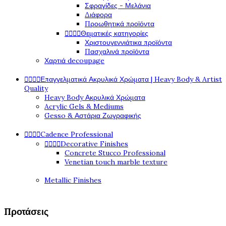
Σφραγίδες - Μελάνια
Διάφορα
Προωθητικά προϊόντα




Θεματικές κατηγορίες
Χριστουγεννιάτικα προϊόντα
Πασχαλινά προϊόντα
Χαρτιά decoupage




Επαγγελματικά Ακρυλικά Χρώματα | Heavy Body & Artist
Quality
Heavy Body Ακρυλικά Χρώματα
Acrylic Gels & Mediums
Gesso & Αστάρια Ζωγραφικής




Cadence Professional




Decorative Finishes
Concrete Stucco Professional
Venetian touch marble texture
Metallic Finishes
Προτάσεις