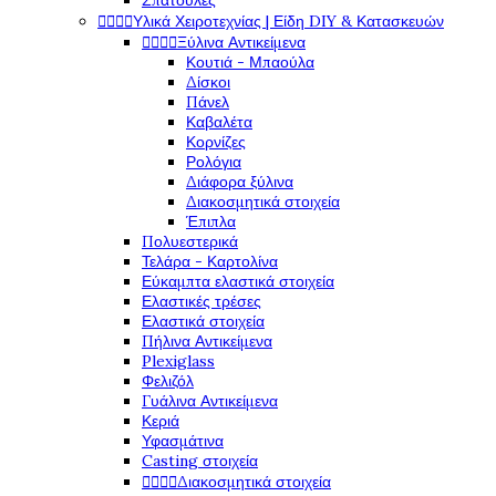
Σπάτουλες




Υλικά Χειροτεχνίας | Είδη DIY & Κατασκευών




Ξύλινα Αντικείμενα
Κουτιά - Μπαούλα
Δίσκοι
Πάνελ
Καβαλέτα
Κορνίζες
Ρολόγια
Διάφορα ξύλινα
Διακοσμητικά στοιχεία
Έπιπλα
Πολυεστερικά
Τελάρα - Καρτολίνα
Εύκαμπτα ελαστικά στοιχεία
Ελαστικές τρέσες
Ελαστικά στοιχεία
Πήλινα Αντικείμενα
Plexiglass
Φελιζόλ
Γυάλινα Αντικείμενα
Κεριά
Υφασμάτινα
Casting στοιχεία




Διακοσμητικά στοιχεία