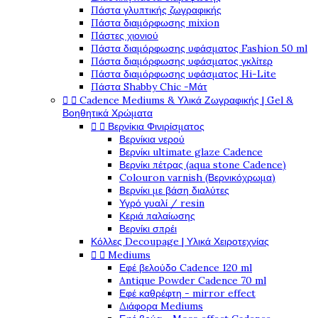
Πάστα γλυπτικής ζωγραφικής
Πάστα διαμόρφωσης mixion
Πάστες χιονιού
Πάστα διαμόρφωσης υφάσματος Fashion 50 ml
Πάστα διαμόρφωσης υφάσματος γκλίτερ
Πάστα διαμόρφωσης υφάσματος Hi-Lite
Πάστα Shabby Chic -Μάτ


Cadence Mediums & Υλικά Ζωγραφικής | Gel &
Βοηθητικά Χρώματα


Βερνίκια Φινιρίσματος
Βερνίκια νερού
Βερνίκι ultimate glaze Cadence
Βερνίκι πέτρας (aqua stone Cadence)
Colouron varnish (Βερνικόχρωμα)
Βερνίκι με βάση διαλύτες
Υγρό γυαλί / resin
Κεριά παλαίωσης
Βερνίκι σπρέι
Κόλλες Decoupage | Υλικά Χειροτεχνίας


Mediums
Εφέ βελούδο Cadence 120 ml
Antique Powder Cadence 70 ml
Εφέ καθρέφτη - mirror effect
Διάφορα Mediums