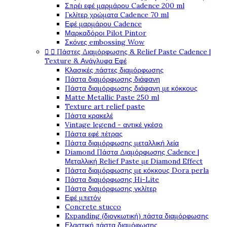
Σπρέι εφέ μαρμάρου Cadence 200 ml
Γκλίτερ χρώματα Cadence 70 ml
Εφέ μαρμάρου Cadence
Μαρκαδόροι Pilot Pintor
Σκόνες embossing Wow


Πάστες Διαμόρφωσης & Relief Paste Cadence |
Texture & Ανάγλυφα Εφέ
Κλασικές πάστες διαμόρφωσης
Πάστα διαμόρφωσης διάφανη
Πάστα διαμόρφωσης διάφανη με κόκκους
Matte Metallic Paste 250 ml
Texture art relief paste
Πάστα κρακελέ
Vintage legend - αντικέ γκέσο
Πάστα εφέ πέτρας
Πάστα διαμόρφωσης μεταλλική λεία
Diamond Πάστα Διαμόρφωσης Cadence |
Μεταλλική Relief Paste με Diamond Effect
Πάστα διαμόρφωσης με κόκκους Dora perla
Πάστα διαμόρφωσης Hi-Lite
Πάστα διαμόρφωσης γκλίτερ
Εφέ μπετόν
Concrete stucco
Expanding (διογκωτική) πάστα διαμόρφωσης
Ελαστική πάστα διαμόφωσης