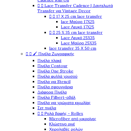
Cadence Rub On


Lace Transfer Cadence | Δαντελωτά
Transfer για Vintage Decor


17 Χ 25 cm lace transfer
lace Μαύρο 17X25
Lace Λευκό 17X25


25 X 35 cm lace transfer
Lace Λευκό 25X35
Lace Μαύρο 25X35
lace transfer 35 Χ 50 cm


🖌️ Πινέλα Ζωγραφικής
Πινέλα πλακέ
Πινέλα Contour
Πινέλα One Stroke
Πινέλα φυλλά χρυσού
Πινέλα για Stencil
Πινέλα σφουγγάρια
Διάφορα Πινέλα
Πινέλα Filbert-οβάλ
Πινέλα για χρώματα κιμωλίας
Σετ πινέλα


Ρολά βαφής - Rollex
Microfiber από μικροίνες
Κλώστινο ριγέ
Χειρολαβές ρολών