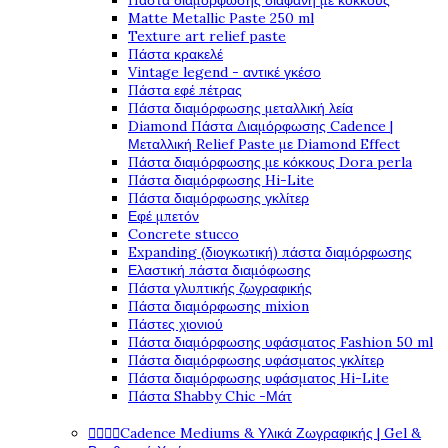
Πάστα διαμόρφωσης διάφανη με κόκκους
Matte Metallic Paste 250 ml
Texture art relief paste
Πάστα κρακελέ
Vintage legend - αντικέ γκέσο
Πάστα εφέ πέτρας
Πάστα διαμόρφωσης μεταλλική λεία
Diamond Πάστα Διαμόρφωσης Cadence |
Μεταλλική Relief Paste με Diamond Effect
Πάστα διαμόρφωσης με κόκκους Dora perla
Πάστα διαμόρφωσης Hi-Lite
Πάστα διαμόρφωσης γκλίτερ
Εφέ μπετόν
Concrete stucco
Expanding (διογκωτική) πάστα διαμόρφωσης
Ελαστική πάστα διαμόφωσης
Πάστα γλυπτικής ζωγραφικής
Πάστα διαμόρφωσης mixion
Πάστες χιονιού
Πάστα διαμόρφωσης υφάσματος Fashion 50 ml
Πάστα διαμόρφωσης υφάσματος γκλίτερ
Πάστα διαμόρφωσης υφάσματος Hi-Lite
Πάστα Shabby Chic -Μάτ




Cadence Mediums & Υλικά Ζωγραφικής | Gel &