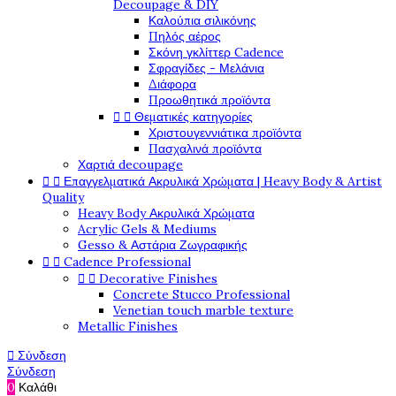
Decoupage & DIY
Καλούπια σιλικόνης
Πηλός αέρος
Σκόνη γκλίττερ Cadence
Σφραγίδες - Μελάνια
Διάφορα
Προωθητικά προϊόντα


Θεματικές κατηγορίες
Χριστουγεννιάτικα προϊόντα
Πασχαλινά προϊόντα
Χαρτιά decoupage


Επαγγελματικά Ακρυλικά Χρώματα | Heavy Body & Artist
Quality
Heavy Body Ακρυλικά Χρώματα
Acrylic Gels & Mediums
Gesso & Αστάρια Ζωγραφικής


Cadence Professional


Decorative Finishes
Concrete Stucco Professional
Venetian touch marble texture
Metallic Finishes

Σύνδεση
Σύνδεση
0
Καλάθι