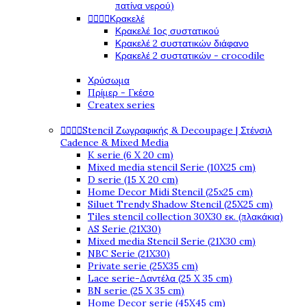
πατίνα νερού)




Κρακελέ
Κρακελέ 1ος συστατικού
Κρακελέ 2 συστατικών διάφανο
Κρακελέ 2 συστατικών - crocodile
Χρύσωμα
Πρίμερ - Γκέσο
Createx series




Stencil Ζωγραφικής & Decoupage | Στένσιλ
Cadence & Mixed Media
K serie (6 X 20 cm)
Mixed media stencil Serie (10X25 cm)
D serie (15 X 20 cm)
Home Decor Midi Stencil (25x25 cm)
Siluet Trendy Shadow Stencil (25X25 cm)
Tiles stencil collection 30X30 εκ. (πλακάκια)
AS Serie (21X30)
Mixed media Stencil Serie (21X30 cm)
NBC Serie (21X30)
Private serie (25X35 cm)
Lace serie-Δαντέλα (25 X 35 cm)
BN serie (25 X 35 cm)
Home Decor serie (45X45 cm)