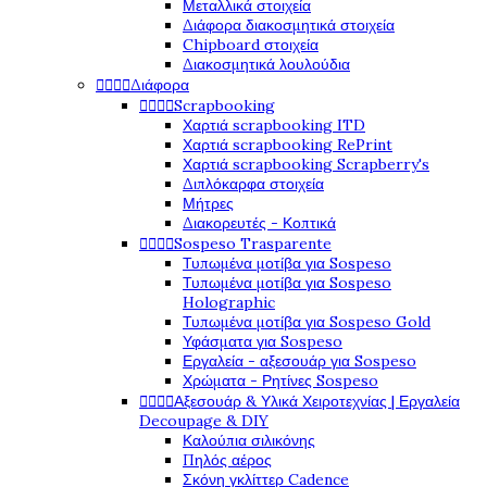
Μεταλλικά στοιχεία
Διάφορα διακοσμητικά στοιχεία
Chipboard στοιχεία
Διακοσμητικά λουλούδια




Διάφορα




Scrapbooking
Χαρτιά scrapbooking ITD
Χαρτιά scrapbooking RePrint
Χαρτιά scrapbooking Scrapberry's
Διπλόκαρφα στοιχεία
Μήτρες
Διακορευτές - Κοπτικά




Sospeso Trasparente
Τυπωμένα μοτίβα για Sospeso
Τυπωμένα μοτίβα για Sospeso
Holographic
Τυπωμένα μοτίβα για Sospeso Gold
Υφάσματα για Sospeso
Εργαλεία - αξεσουάρ για Sospeso
Χρώματα - Ρητίνες Sospeso




Αξεσουάρ & Υλικά Χειροτεχνίας | Εργαλεία
Decoupage & DIY
Καλούπια σιλικόνης
Πηλός αέρος
Σκόνη γκλίττερ Cadence