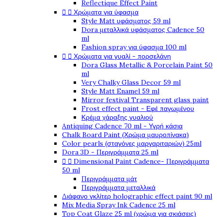
Reflectique Effect Paint


Χρώματα για ύφασμα
Style Matt υφάσματος 59 ml
Dora μεταλλικά υφάσματος Cadence 50
ml
Fashion spray για ύφασμα 100 ml


Χρώματα για γυαλί - πορσελάνη
Dora Glass Metallic & Porcelain Paint 50
ml
Very Chalky Glass Decor 59 ml
Style Matt Enamel 59 ml
Mirror festival Transparent glass paint
Frost effect paint - Εφέ παγωμένου
Κρέμα χάραξης γυαλιού
Antiquing Cadence 70 ml - Υγρή κάσια
Chalk Board Paint (Χρώμα μαυροπίνακα)
Color pearls (σταγόνες μαργαριταριών) 25ml
Dora 3D - Περιγράμματα 25 ml


Dimensional Paint Cadence- Περιγράμματα
50 ml
Περιγράμματα μάτ
Περιγράμματα μεταλλικά
Διάφανο γκλίτερ holographic effect paint 90 ml
Mix Media Spray Ink Cadence 25 ml
Top Coat Glaze 25 ml (χρώμα για σκιάσεις)