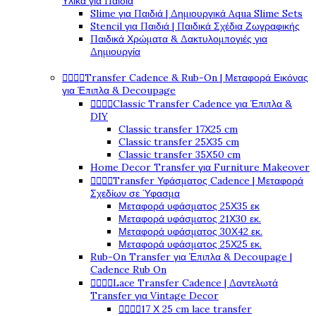
Υλικά για Παιδιά
Slime για Παιδιά | Δημιουργικά Aqua Slime Sets
Stencil για Παιδιά | Παιδικά Σχέδια Ζωγραφικής
Παιδικά Χρώματα & Δακτυλομπογιές για
Δημιουργία




Transfer Cadence & Rub-On | Μεταφορά Εικόνας
για Έπιπλα & Decoupage




Classic Transfer Cadence για Έπιπλα &
DIY
Classic transfer 17Χ25 cm
Classic transfer 25Χ35 cm
Classic transfer 35Χ50 cm
Home Decor Transfer για Furniture Makeover




Transfer Υφάσματος Cadence | Μεταφορά
Σχεδίων σε Ύφασμα
Μεταφορά υφάσματος 25Χ35 εκ
Μεταφορά υφάσματος 21Χ30 εκ.
Μεταφορά υφάσματος 30Χ42 εκ.
Μεταφορά υφάσματος 25Χ25 εκ.
Rub-On Transfer για Έπιπλα & Decoupage |
Cadence Rub On




Lace Transfer Cadence | Δαντελωτά
Transfer για Vintage Decor




17 Χ 25 cm lace transfer