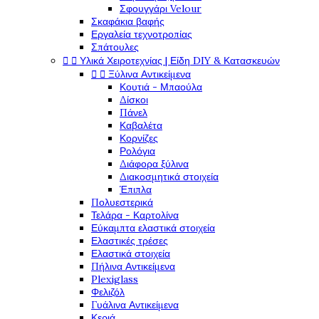
Σφουγγάρι Velour
Σκαφάκια βαφής
Εργαλεία τεχνοτροπίας
Σπάτουλες


Υλικά Χειροτεχνίας | Είδη DIY & Κατασκευών


Ξύλινα Αντικείμενα
Κουτιά - Μπαούλα
Δίσκοι
Πάνελ
Καβαλέτα
Κορνίζες
Ρολόγια
Διάφορα ξύλινα
Διακοσμητικά στοιχεία
Έπιπλα
Πολυεστερικά
Τελάρα - Καρτολίνα
Εύκαμπτα ελαστικά στοιχεία
Ελαστικές τρέσες
Ελαστικά στοιχεία
Πήλινα Αντικείμενα
Plexiglass
Φελιζόλ
Γυάλινα Αντικείμενα
Κεριά