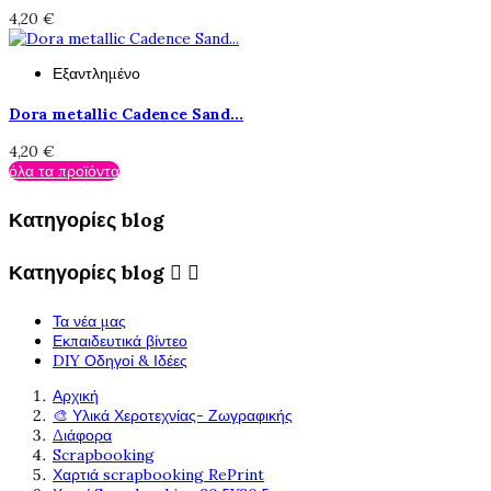
4,20 €
Εξαντλημένο
Dora metallic Cadence Sand...
4,20 €
όλα τα προϊόντα
Κατηγορίες blog
Κατηγορίες blog


Τα νέα μας
Εκπαιδευτικά βίντεο
DIY Οδηγοί & Ιδέες
Αρχική
🎨 Υλικά Χεροτεχνίας- Ζωγραφικής
Διάφορα
Scrapbooking
Χαρτιά scrapbooking RePrint