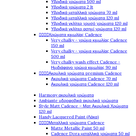
Υβριδικά χρώματα 500 ml
Υβριδικά χρώματα 2 lt
Υβριδικά μεταλλικά χρώματα 70 ml
Υβριδικά μεταλλικά χρώματα 120 ml
Υβριδικά γκλίτερ χρυσό χρώματα 120 ml
Υβριδικά γκλίτερ ασημί χρώματα 120 ml




Χρώματα κιμωλίας Cadence
Very chalky - χρώμα κιμωλίας Cadence
150 ml
Very chalky - χρώμα κιμωλίας Cadence
500 ml
Very chalky wash effect Cadence -
Ημιδιάφανο χρώμα κιμωλίας 90 ml




Ακρυλικά χρώματα premium Cadence
Ακρυλικά χρώματα Cadence 70 ml
Ακρυλικά χρώματα Cadence 120 ml
Harmony ακρυλικά χρώματα
Ambiante υδροφοβικά ακρυλικά χρώματα
Style Matt Cadence – Ματ Ακρυλικά Χρώματα
120 ml
Handy Lacquered Paint (Λάκα)




Μεταλλικά χρώματα Cadence
Matte Metallic Paint 50 ml
Cadence Dora μεταλλικά χρώματα 50 ml