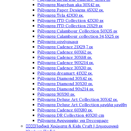
Ριζόχαρτα Nagehan aka 30X42 εκ.
Ριζόχαρτα Paper Designs 45X32 εκ.
Ριζόχαρτα Tela 42Χ30 εκ.
Ριζόχαρτα ITD Collection 42X30 εκ
Ριζόχαρτα ITD Collection 21X29 εκ
Ριζόχαρτα Calambour Collection 50X35 εκ
Ριζόχαρτα Calambour collection 34,5X25 εκ
Ριζόχαρτα μονόχρωμα
Ριζόχαρτα Cadence 21Χ29,7 εκ
Ριζόχαρτα Cadence 60X62 εκ.
Ριζόχαρτα Cadence 30X68 εκ.
Ριζόχαρτα Cadence 90X214 εκ.
Ριζόχαρτα Cadence 30X30 εκ.
Ριζόχαρτα dreamart 41X32 εκ.
Ριζόχαρτα Diamond 30X42 εκ.
Ριζόχαρτα Diamond 30X30 εκ.
Ριζόχαρτα Diamond 90x214 εκ.
Ριζόχαρτα 90X90 εκ.
Ριζόχαρτα Deluxe Art Collection 30X42 εκ.
Ριζόχαρτα Deluxe Art Collection μεγάλα μεγέθη
Ριζόχαρτα Cadence 60X80 εκ.
Ριζόχαρτα DR Collection 40X30 cm
Ριζόχαρτα Αγιογραφίες για Decoupage




Παιδικά Χρώματα & Kids Craft | Δημιουργικά