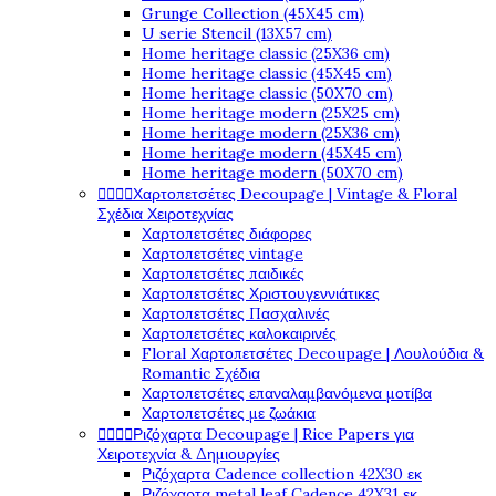
Grunge Collection (45X45 cm)
U serie Stencil (13X57 cm)
Home heritage classic (25X36 cm)
Home heritage classic (45X45 cm)
Home heritage classic (50X70 cm)
Home heritage modern (25X25 cm)
Home heritage modern (25X36 cm)
Home heritage modern (45X45 cm)
Home heritage modern (50X70 cm)




Χαρτοπετσέτες Decoupage | Vintage & Floral
Σχέδια Χειροτεχνίας
Χαρτοπετσέτες διάφορες
Χαρτοπετσέτες vintage
Χαρτοπετσέτες παιδικές
Χαρτοπετσέτες Χριστουγεννιάτικες
Χαρτοπετσέτες Πασχαλινές
Χαρτοπετσέτες καλοκαιρινές
Floral Χαρτοπετσέτες Decoupage | Λουλούδια &
Romantic Σχέδια
Χαρτοπετσέτες επαναλαμβανόμενα μοτίβα
Χαρτοπετσέτες με ζωάκια




Ριζόχαρτα Decoupage | Rice Papers για
Χειροτεχνία & Δημιουργίες
Ριζόχαρτα Cadence collection 42X30 εκ
Ριζόχαρτα metal leaf Cadence 42X31 εκ