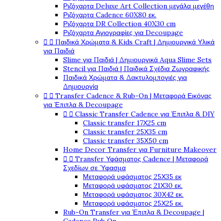
Ριζόχαρτα Deluxe Art Collection μεγάλα μεγέθη
Ριζόχαρτα Cadence 60X80 εκ.
Ριζόχαρτα DR Collection 40X30 cm
Ριζόχαρτα Αγιογραφίες για Decoupage


Παιδικά Χρώματα & Kids Craft | Δημιουργικά Υλικά
για Παιδιά
Slime για Παιδιά | Δημιουργικά Aqua Slime Sets
Stencil για Παιδιά | Παιδικά Σχέδια Ζωγραφικής
Παιδικά Χρώματα & Δακτυλομπογιές για
Δημιουργία


Transfer Cadence & Rub-On | Μεταφορά Εικόνας
για Έπιπλα & Decoupage


Classic Transfer Cadence για Έπιπλα & DIY
Classic transfer 17Χ25 cm
Classic transfer 25Χ35 cm
Classic transfer 35Χ50 cm
Home Decor Transfer για Furniture Makeover


Transfer Υφάσματος Cadence | Μεταφορά
Σχεδίων σε Ύφασμα
Μεταφορά υφάσματος 25Χ35 εκ
Μεταφορά υφάσματος 21Χ30 εκ.
Μεταφορά υφάσματος 30Χ42 εκ.
Μεταφορά υφάσματος 25Χ25 εκ.
Rub-On Transfer για Έπιπλα & Decoupage |