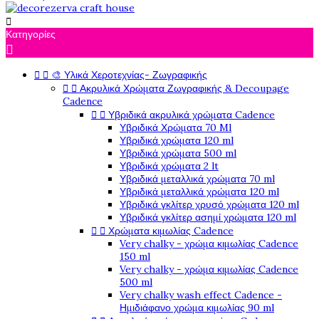

Κατηγορίες



🎨 Υλικά Χεροτεχνίας- Ζωγραφικής


Ακρυλικά Χρώματα Ζωγραφικής & Decoupage
Cadence


Υβριδικά ακρυλικά χρώματα Cadence
Υβριδικά Χρώματα 70 Ml
Υβριδικά χρώματα 120 ml
Υβριδικά χρώματα 500 ml
Υβριδικά χρώματα 2 lt
Υβριδικά μεταλλικά χρώματα 70 ml
Υβριδικά μεταλλικά χρώματα 120 ml
Υβριδικά γκλίτερ χρυσό χρώματα 120 ml
Υβριδικά γκλίτερ ασημί χρώματα 120 ml


Χρώματα κιμωλίας Cadence
Very chalky - χρώμα κιμωλίας Cadence
150 ml
Very chalky - χρώμα κιμωλίας Cadence
500 ml
Very chalky wash effect Cadence -
Ημιδιάφανο χρώμα κιμωλίας 90 ml