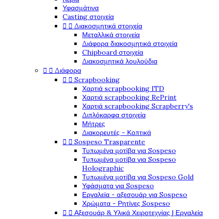
Υφασμάτινα
Casting στοιχεία


Διακοσμητικά στοιχεία
Μεταλλικά στοιχεία
Διάφορα διακοσμητικά στοιχεία
Chipboard στοιχεία
Διακοσμητικά λουλούδια


Διάφορα


Scrapbooking
Χαρτιά scrapbooking ITD
Χαρτιά scrapbooking RePrint
Χαρτιά scrapbooking Scrapberry's
Διπλόκαρφα στοιχεία
Μήτρες
Διακορευτές - Κοπτικά


Sospeso Trasparente
Τυπωμένα μοτίβα για Sospeso
Τυπωμένα μοτίβα για Sospeso
Holographic
Τυπωμένα μοτίβα για Sospeso Gold
Υφάσματα για Sospeso
Εργαλεία - αξεσουάρ για Sospeso
Χρώματα - Ρητίνες Sospeso


Αξεσουάρ & Υλικά Χειροτεχνίας | Εργαλεία