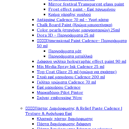
Mirror festival Transparent glass paint
Frost effect paint - Εφέ παγωμένου
Κρέμα χάραξης γυαλιού
Antiquing Cadence 70 ml - Υγρή κάσια
Chalk Board Paint (Χρώμα μαυροπίνακα)
Color pearls (σταγόνες μαργαριταριών) 25ml
Dora 3D - Περιγράμματα 25 ml




Dimensional Paint Cadence- Περιγράμματα
50 ml
Περιγράμματα μάτ
Περιγράμματα μεταλλικά
Διάφανο γκλίτερ holographic effect paint 90 ml
Mix Media Spray Ink Cadence 25 ml
Top Coat Glaze 25 ml (χρώμα για σκιάσεις)
Σπρέι εφέ μαρμάρου Cadence 200 ml
Γκλίτερ χρώματα Cadence 70 ml
Εφέ μαρμάρου Cadence
Μαρκαδόροι Pilot Pintor
Σκόνες embossing Wow




Πάστες Διαμόρφωσης & Relief Paste Cadence |
Texture & Ανάγλυφα Εφέ
Κλασικές πάστες διαμόρφωσης
Πάστα διαμόρφωσης διάφανη