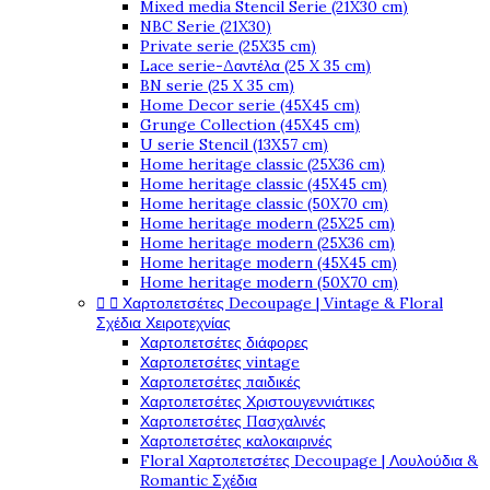
Mixed media Stencil Serie (21X30 cm)
NBC Serie (21X30)
Private serie (25X35 cm)
Lace serie-Δαντέλα (25 X 35 cm)
BN serie (25 X 35 cm)
Home Decor serie (45X45 cm)
Grunge Collection (45X45 cm)
U serie Stencil (13X57 cm)
Home heritage classic (25X36 cm)
Home heritage classic (45X45 cm)
Home heritage classic (50X70 cm)
Home heritage modern (25X25 cm)
Home heritage modern (25X36 cm)
Home heritage modern (45X45 cm)
Home heritage modern (50X70 cm)


Χαρτοπετσέτες Decoupage | Vintage & Floral
Σχέδια Χειροτεχνίας
Χαρτοπετσέτες διάφορες
Χαρτοπετσέτες vintage
Χαρτοπετσέτες παιδικές
Χαρτοπετσέτες Χριστουγεννιάτικες
Χαρτοπετσέτες Πασχαλινές
Χαρτοπετσέτες καλοκαιρινές
Floral Χαρτοπετσέτες Decoupage | Λουλούδια &
Romantic Σχέδια