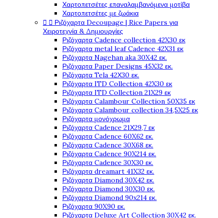
Χαρτοπετσέτες επαναλαμβανόμενα μοτίβα
Χαρτοπετσέτες με ζωάκια


Ριζόχαρτα Decoupage | Rice Papers για
Χειροτεχνία & Δημιουργίες
Ριζόχαρτα Cadence collection 42X30 εκ
Ριζόχαρτα metal leaf Cadence 42X31 εκ
Ριζόχαρτα Nagehan aka 30X42 εκ.
Ριζόχαρτα Paper Designs 45X32 εκ.
Ριζόχαρτα Tela 42Χ30 εκ.
Ριζόχαρτα ITD Collection 42X30 εκ
Ριζόχαρτα ITD Collection 21X29 εκ
Ριζόχαρτα Calambour Collection 50X35 εκ
Ριζόχαρτα Calambour collection 34,5X25 εκ
Ριζόχαρτα μονόχρωμα
Ριζόχαρτα Cadence 21Χ29,7 εκ
Ριζόχαρτα Cadence 60X62 εκ.
Ριζόχαρτα Cadence 30X68 εκ.
Ριζόχαρτα Cadence 90X214 εκ.
Ριζόχαρτα Cadence 30X30 εκ.
Ριζόχαρτα dreamart 41X32 εκ.
Ριζόχαρτα Diamond 30X42 εκ.
Ριζόχαρτα Diamond 30X30 εκ.
Ριζόχαρτα Diamond 90x214 εκ.
Ριζόχαρτα 90X90 εκ.
Ριζόχαρτα Deluxe Art Collection 30X42 εκ.