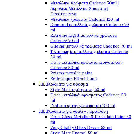
Μεταλλικά Χρώματα Cadence 70ml |
Ακρυλικά Μεταλλικά Χρώματα |
Decorezerva
Μεταλλικά χρώματα Cadence 120 ml
Diamond μεταλλικά χρώματα Cadence 70
ml
Extreme Light μεταλλικά χρώματα
Cadence 70 ml
Gilding μεταλλικά χρώματα Cadence 70 ml
Twin magic μεταλλικά χρώματα Cadence
50 ml
Dora μεταλλικά χρώματα κερί-σαπούνι
Cadence 50 ml
Prisma metallic paint
Reflectique Effect Paint




Χρώματα για ύφασμα
Style Matt υφάσματος 59 ml
Dora μεταλλικά υφάσματος Cadence 50
ml
Fashion spray για ύφασμα 100 ml




Χρώματα για γυαλί - πορσελάνη
Dora Glass Metallic & Porcelain Paint 50
ml
Very Chalky Glass Decor 59 ml
Style Matt Enamel 59 ml