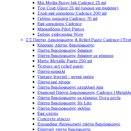
Mix Media Spray Ink Cadence 25 ml
Top Coat Glaze 25 ml (χρώμα για σκιάσεις)
Σπρέι εφέ μαρμάρου Cadence 200 ml
Γκλίτερ χρώματα Cadence 70 ml
Εφέ μαρμάρου Cadence
Μαρκαδόροι Pilot Pintor
Σκόνες embossing Wow


Πάστες Διαμόρφωσης & Relief Paste Cadence | Tex
Κλασικές πάστες διαμόρφωσης
Πάστα διαμόρφωσης διάφανη
Πάστα διαμόρφωσης διάφανη με κόκκους
Matte Metallic Paste 250 ml
Texture art relief paste
Πάστα κρακελέ
Vintage legend - αντικέ γκέσο
Πάστα εφέ πέτρας
Πάστα διαμόρφωσης μεταλλική λεία
Diamond Πάστα Διαμόρφωσης Cadence | Μεταλλικ
Πάστα διαμόρφωσης με κόκκους Dora perla
Πάστα διαμόρφωσης Hi-Lite
Πάστα διαμόρφωσης γκλίτερ
Εφέ μπετόν
Concrete stucco
Expanding (διογκωτική) πάστα διαμόρφωσης
Ελαστική πάστα διαμόφωσης