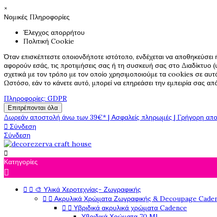
×
Νομικές Πληροφορίες
Έλεγχος απορρήτου
Πολιτική Cookie
Όταν επισκέπτεστε οποιονδήποτε ιστότοπο, ενδέχεται να αποθηκεύσει 
αφορούν εσάς, τις προτιμήσεις σας ή τη συσκευή σας στο Διαδίκτυο (υ
σχετικά με τον τρόπο με τον οποίο χρησιμοποιούμε τα cookies σε αυτ
Ωστόσο, εάν το κάνετε αυτό, μπορεί να επηρεάσει την εμπειρία σας α
Πληροφορίες: GDPR
Επιτρέπονται όλα
Δωρεάν αποστολή άνω των 39€* | Ασφαλείς πληρωμές | Γρήγορη απο

Σύνδεση
Σύνδεση

Κατηγορίες



🎨 Υλικά Χεροτεχνίας- Ζωγραφικής


Ακρυλικά Χρώματα Ζωγραφικής & Decoupage Cade


Υβριδικά ακρυλικά χρώματα Cadence
Υβριδικά Χρώματα 70 Ml