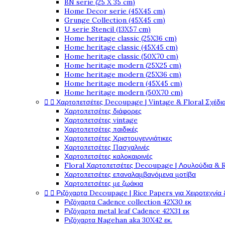
BN serie (25 X 35 cm)
Home Decor serie (45X45 cm)
Grunge Collection (45X45 cm)
U serie Stencil (13X57 cm)
Home heritage classic (25X36 cm)
Home heritage classic (45X45 cm)
Home heritage classic (50X70 cm)
Home heritage modern (25X25 cm)
Home heritage modern (25X36 cm)
Home heritage modern (45X45 cm)
Home heritage modern (50X70 cm)


Χαρτοπετσέτες Decoupage | Vintage & Floral Σχέδια
Χαρτοπετσέτες διάφορες
Χαρτοπετσέτες vintage
Χαρτοπετσέτες παιδικές
Χαρτοπετσέτες Χριστουγεννιάτικες
Χαρτοπετσέτες Πασχαλινές
Χαρτοπετσέτες καλοκαιρινές
Floral Χαρτοπετσέτες Decoupage | Λουλούδια & 
Χαρτοπετσέτες επαναλαμβανόμενα μοτίβα
Χαρτοπετσέτες με ζωάκια


Ριζόχαρτα Decoupage | Rice Papers για Χειροτεχνία 
Ριζόχαρτα Cadence collection 42X30 εκ
Ριζόχαρτα metal leaf Cadence 42X31 εκ
Ριζόχαρτα Nagehan aka 30X42 εκ.