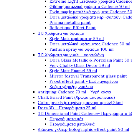
Extreme Light μεταλλικά χρώματα Cadence
Gilding μεταλλικά χρώματα Cadence 70 ml
Twin magic μεταλλικά χρώματα Cadence 50
Dora μεταλλικά χρώματα κερί-σαπούνι Cad
Prisma metallic paint
Reflectique Effect Paint


Χρώματα για ύφασμα
Style Matt υφάσματος 59 ml
Dora μεταλλικά υφάσματος Cadence 50 ml
Fashion spray για ύφασμα 100 ml


Χρώματα για γυαλί - πορσελάνη
Dora Glass Metallic & Porcelain Paint 50 
Very Chalky Glass Decor 59 ml
Style Matt Enamel 59 ml
Mirror festival Transparent glass paint
Frost effect paint - Εφέ παγωμένου
Κρέμα χάραξης γυαλιού
Antiquing Cadence 70 ml - Υγρή κάσια
Chalk Board Paint (Χρώμα μαυροπίνακα)
Color pearls (σταγόνες μαργαριταριών) 25ml
Dora 3D - Περιγράμματα 25 ml


Dimensional Paint Cadence- Περιγράμματα 5
Περιγράμματα μάτ
Περιγράμματα μεταλλικά
Διάφανο γκλίτερ holographic effect paint 90 ml