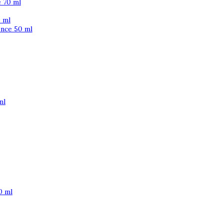
 70 ml
 ml
ence 50 ml
ml
0 ml