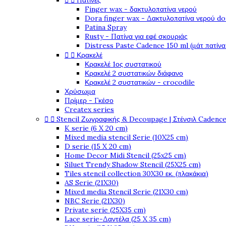


Πατίνες
Finger wax - δακτυλοπατίνα νερού
Dora finger wax - Δακτυλοπατίνα νερού do
Patina Spray
Rusty - Πατίνα για εφέ σκουριάς
Distress Paste Cadence 150 ml (μάτ πατίνα


Κρακελέ
Κρακελέ 1ος συστατικού
Κρακελέ 2 συστατικών διάφανο
Κρακελέ 2 συστατικών - crocodile
Χρύσωμα
Πρίμερ - Γκέσο
Createx series


Stencil Ζωγραφικής & Decoupage | Στένσιλ Cadenc
K serie (6 X 20 cm)
Mixed media stencil Serie (10X25 cm)
D serie (15 X 20 cm)
Home Decor Midi Stencil (25x25 cm)
Siluet Trendy Shadow Stencil (25X25 cm)
Tiles stencil collection 30X30 εκ. (πλακάκια)
AS Serie (21X30)
Mixed media Stencil Serie (21X30 cm)
NBC Serie (21X30)
Private serie (25X35 cm)
Lace serie-Δαντέλα (25 X 35 cm)