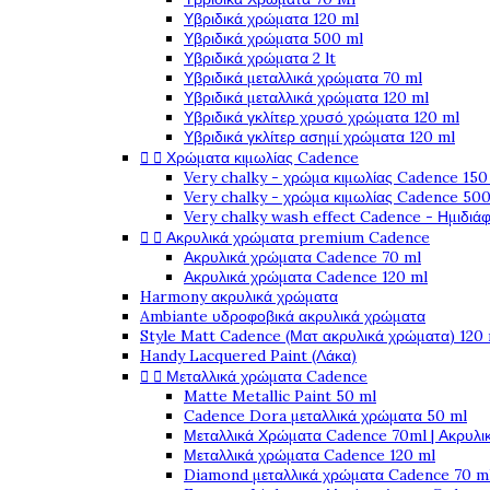
Υβριδικά χρώματα 120 ml
Υβριδικά χρώματα 500 ml
Υβριδικά χρώματα 2 lt
Υβριδικά μεταλλικά χρώματα 70 ml
Υβριδικά μεταλλικά χρώματα 120 ml
Υβριδικά γκλίτερ χρυσό χρώματα 120 ml
Υβριδικά γκλίτερ ασημί χρώματα 120 ml


Χρώματα κιμωλίας Cadence
Very chalky - χρώμα κιμωλίας Cadence 150
Very chalky - χρώμα κιμωλίας Cadence 500
Very chalky wash effect Cadence - Ημιδιά


Ακρυλικά χρώματα premium Cadence
Ακρυλικά χρώματα Cadence 70 ml
Ακρυλικά χρώματα Cadence 120 ml
Harmony ακρυλικά χρώματα
Ambiante υδροφοβικά ακρυλικά χρώματα
Style Matt Cadence (Ματ ακρυλικά χρώματα) 120
Handy Lacquered Paint (Λάκα)


Μεταλλικά χρώματα Cadence
Matte Metallic Paint 50 ml
Cadence Dora μεταλλικά χρώματα 50 ml
Μεταλλικά Χρώματα Cadence 70ml | Ακρυλι
Μεταλλικά χρώματα Cadence 120 ml
Diamond μεταλλικά χρώματα Cadence 70 m