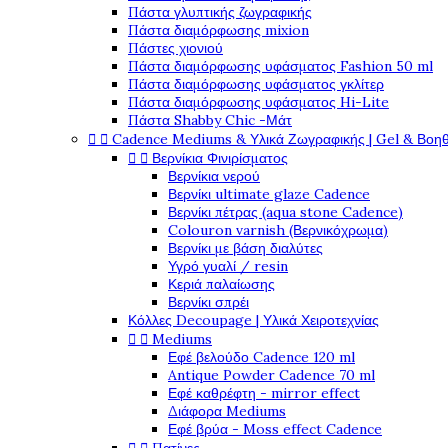
Πάστα γλυπτικής ζωγραφικής
Πάστα διαμόρφωσης mixion
Πάστες χιονιού
Πάστα διαμόρφωσης υφάσματος Fashion 50 ml
Πάστα διαμόρφωσης υφάσματος γκλίτερ
Πάστα διαμόρφωσης υφάσματος Hi-Lite
Πάστα Shabby Chic -Μάτ


Cadence Mediums & Υλικά Ζωγραφικής | Gel & Βοη


Βερνίκια Φινιρίσματος
Βερνίκια νερού
Βερνίκι ultimate glaze Cadence
Βερνίκι πέτρας (aqua stone Cadence)
Colouron varnish (Βερνικόχρωμα)
Βερνίκι με βάση διαλύτες
Υγρό γυαλί / resin
Κεριά παλαίωσης
Βερνίκι σπρέι
Κόλλες Decoupage | Υλικά Χειροτεχνίας


Mediums
Εφέ βελούδο Cadence 120 ml
Antique Powder Cadence 70 ml
Εφέ καθρέφτη - mirror effect
Διάφορα Mediums
Εφέ βρύα - Moss effect Cadence