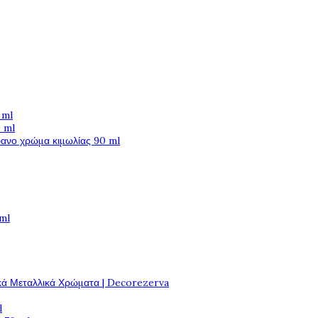
 ml
 ml
φανο χρώμα κιμωλίας 90 ml
 ml
κά Μεταλλικά Χρώματα | Decorezerva
l