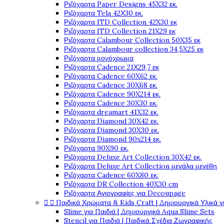
Ριζόχαρτα Paper Designs 45X32 εκ.
Ριζόχαρτα Tela 42Χ30 εκ.
Ριζόχαρτα ITD Collection 42X30 εκ
Ριζόχαρτα ITD Collection 21X29 εκ
Ριζόχαρτα Calambour Collection 50X35 εκ
Ριζόχαρτα Calambour collection 34,5X25 εκ
Ριζόχαρτα μονόχρωμα
Ριζόχαρτα Cadence 21Χ29,7 εκ
Ριζόχαρτα Cadence 60X62 εκ.
Ριζόχαρτα Cadence 30X68 εκ.
Ριζόχαρτα Cadence 90X214 εκ.
Ριζόχαρτα Cadence 30X30 εκ.
Ριζόχαρτα dreamart 41X32 εκ.
Ριζόχαρτα Diamond 30X42 εκ.
Ριζόχαρτα Diamond 30X30 εκ.
Ριζόχαρτα Diamond 90x214 εκ.
Ριζόχαρτα 90X90 εκ.
Ριζόχαρτα Deluxe Art Collection 30X42 εκ.
Ριζόχαρτα Deluxe Art Collection μεγάλα μεγέθη
Ριζόχαρτα Cadence 60X80 εκ.
Ριζόχαρτα DR Collection 40X30 cm
Ριζόχαρτα Αγιογραφίες για Decoupage


Παιδικά Χρώματα & Kids Craft | Δημιουργικά Υλικά γ
Slime για Παιδιά | Δημιουργικά Aqua Slime Sets
Stencil για Παιδιά | Παιδικά Σχέδια Ζωγραφικής