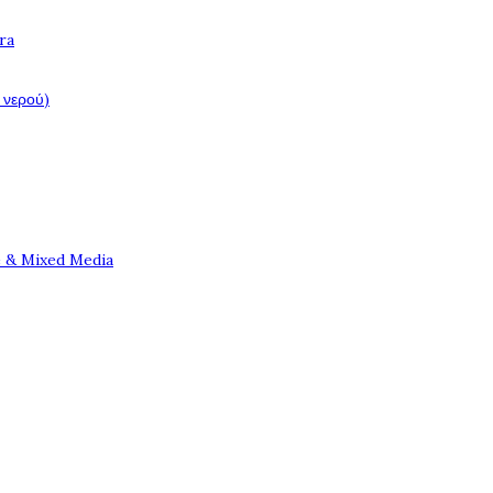
ra
 νερού)
e & Mixed Media