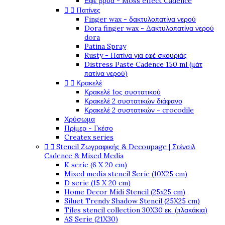
Εφέ βρύα - Moss effect Cadence


Πατίνες
Finger wax - δακτυλοπατίνα νερού
Dora finger wax - Δακτυλοπατίνα νερού
dora
Patina Spray
Rusty - Πατίνα για εφέ σκουριάς
Distress Paste Cadence 150 ml (μάτ
πατίνα νερού)


Κρακελέ
Κρακελέ 1ος συστατικού
Κρακελέ 2 συστατικών διάφανο
Κρακελέ 2 συστατικών - crocodile
Χρύσωμα
Πρίμερ - Γκέσο
Createx series


Stencil Ζωγραφικής & Decoupage | Στένσιλ
Cadence & Mixed Media
K serie (6 X 20 cm)
Mixed media stencil Serie (10X25 cm)
D serie (15 X 20 cm)
Home Decor Midi Stencil (25x25 cm)
Siluet Trendy Shadow Stencil (25X25 cm)
Tiles stencil collection 30X30 εκ. (πλακάκια)
AS Serie (21X30)