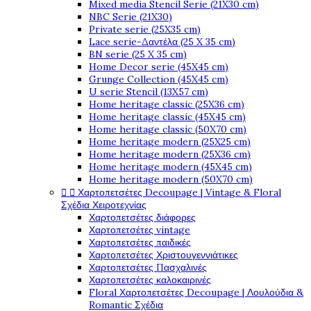
Mixed media Stencil Serie (21X30 cm)
NBC Serie (21X30)
Private serie (25X35 cm)
Lace serie-Δαντέλα (25 X 35 cm)
BN serie (25 X 35 cm)
Home Decor serie (45X45 cm)
Grunge Collection (45X45 cm)
U serie Stencil (13X57 cm)
Home heritage classic (25X36 cm)
Home heritage classic (45X45 cm)
Home heritage classic (50X70 cm)
Home heritage modern (25X25 cm)
Home heritage modern (25X36 cm)
Home heritage modern (45X45 cm)
Home heritage modern (50X70 cm)


Χαρτοπετσέτες Decoupage | Vintage & Floral
Σχέδια Χειροτεχνίας
Χαρτοπετσέτες διάφορες
Χαρτοπετσέτες vintage
Χαρτοπετσέτες παιδικές
Χαρτοπετσέτες Χριστουγεννιάτικες
Χαρτοπετσέτες Πασχαλινές
Χαρτοπετσέτες καλοκαιρινές
Floral Χαρτοπετσέτες Decoupage | Λουλούδια &
Romantic Σχέδια