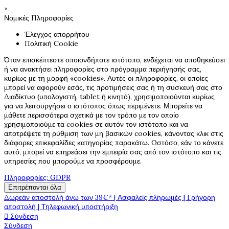
×
Νομικές Πληροφορίες
Έλεγχος απορρήτου
Πολιτική Cookie
Όταν επισκέπτεστε οποιονδήποτε ιστότοπο, ενδέχεται να αποθηκεύσει
ή να ανακτήσει πληροφορίες στο πρόγραμμα περιήγησής σας,
κυρίως με τη μορφή «cookies». Αυτές οι πληροφορίες, οι οποίες
μπορεί να αφορούν εσάς, τις προτιμήσεις σας ή τη συσκευή σας στο
Διαδίκτυο (υπολογιστή, tablet ή κινητό), χρησιμοποιούνται κυρίως
για να λειτουργήσει ο ιστότοπος όπως περιμένετε. Μπορείτε να
μάθετε περισσότερα σχετικά με τον τρόπο με τον οποίο
χρησιμοποιούμε τα cookies σε αυτόν τον ιστότοπο και να
αποτρέψετε τη ρύθμιση των μη βασικών cookies, κάνοντας κλικ στις
διάφορες επικεφαλίδες κατηγορίας παρακάτω. Ωστόσο, εάν το κάνετε
αυτό, μπορεί να επηρεάσει την εμπειρία σας από τον ιστότοπο και τις
υπηρεσίες που μπορούμε να προσφέρουμε.
Πληροφορίες: GDPR
Επιτρέπονται όλα
Δωρεάν αποστολή άνω των 39€* | Ασφαλείς πληρωμές | Γρήγορη
αποστολή | Τηλεφωνική υποστήριξη

Σύνδεση
Σύνδεση