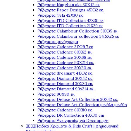
Ριζόχαρτα Nagehan aka 30X42 εκ.
Ριζόχαρτα Paper Designs 45X32 εκ.
Ριζόχαρτα Tela 42Χ30 εκ.
Ριζόχαρτα ITD Collection 42X30 εκ
Ριζόχαρτα ITD Collection 21X29 εκ
Ριζόχαρτα Calambour Collection 50X35 εκ
Ριζόχαρτα Calambour collection 34,5X25 εκ
Ριζόχαρτα μονόχρωμα
Ριζόχαρτα Cadence 21Χ29,7 εκ
Ριζόχαρτα Cadence 60X62 εκ.
Ριζόχαρτα Cadence 30X68 εκ.
Ριζόχαρτα Cadence 90X214 εκ.
Ριζόχαρτα Cadence 30X30 εκ.
Ριζόχαρτα dreamart 41X32 εκ.
Ριζόχαρτα Diamond 30X42 εκ.
Ριζόχαρτα Diamond 30X30 εκ.
Ριζόχαρτα Diamond 90x214 εκ.
Ριζόχαρτα 90X90 εκ.
Ριζόχαρτα Deluxe Art Collection 30X42 εκ.
Ριζόχαρτα Deluxe Art Collection μεγάλα μεγέθη
Ριζόχαρτα Cadence 60X80 εκ.
Ριζόχαρτα DR Collection 40X30 cm
Ριζόχαρτα Αγιογραφίες για Decoupage




Παιδικά Χρώματα & Kids Craft | Δημιουργικά