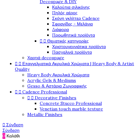
Decoupage & DIY
Καλούπια σιλικόνης
Πηλός αέρος
Σκόνη γκλίττερ Cadence
Σφραγίδες - Μελάνια
Διάφορα
Προωθητικά προϊόντα


Θεματικές κατηγορίες
Χριστουγεννιάτικα προϊόντα
Πασχαλινά προϊόντα
Χαρτιά decoupage


Επαγγελματικά Ακρυλικά Χρώματα | Heavy Body & Artist
Quality
Heavy Body Ακρυλικά Χρώματα
Acrylic Gels & Mediums
Gesso & Αστάρια Ζωγραφικής


Cadence Professional


Decorative Finishes
Concrete Stucco Professional
Venetian touch marble texture
Metallic Finishes

Σύνδεση
Σύνδεση
0
Καλάθι