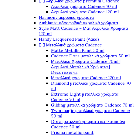


Ακρυλικά χρώματα premium Cadence
Ακρυλικά χρώματα Cadence 70 ml
Ακρυλικά χρώματα Cadence 120 ml
Harmony ακρυλικά χρώματα
Ambiante υδροφοβικά ακρυλικά χρώματα
Style Matt Cadence – Ματ Ακρυλικά Χρώματα
120 ml
Handy Lacquered Paint (Λάκα)


Μεταλλικά χρώματα Cadence
Matte Metallic Paint 50 ml
Cadence Dora μεταλλικά χρώματα 50 ml
Μεταλλικά Χρώματα Cadence 70ml |
Ακρυλικά Μεταλλικά Χρώματα |
Decorezerva
Μεταλλικά χρώματα Cadence 120 ml
Diamond μεταλλικά χρώματα Cadence 70
ml
Extreme Light μεταλλικά χρώματα
Cadence 70 ml
Gilding μεταλλικά χρώματα Cadence 70 ml
Twin magic μεταλλικά χρώματα Cadence
50 ml
Dora μεταλλικά χρώματα κερί-σαπούνι
Cadence 50 ml
Prisma metallic paint