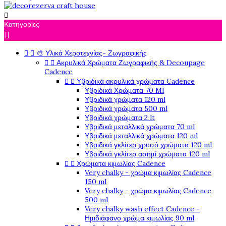

Κατηγορίες



🎨 Υλικά Χεροτεχνίας- Ζωγραφικής


Ακρυλικά Χρώματα Ζωγραφικής & Decoupage
Cadence


Υβριδικά ακρυλικά χρώματα Cadence
Υβριδικά Χρώματα 70 Ml
Υβριδικά χρώματα 120 ml
Υβριδικά χρώματα 500 ml
Υβριδικά χρώματα 2 lt
Υβριδικά μεταλλικά χρώματα 70 ml
Υβριδικά μεταλλικά χρώματα 120 ml
Υβριδικά γκλίτερ χρυσό χρώματα 120 ml
Υβριδικά γκλίτερ ασημί χρώματα 120 ml


Χρώματα κιμωλίας Cadence
Very chalky - χρώμα κιμωλίας Cadence
150 ml
Very chalky - χρώμα κιμωλίας Cadence
500 ml
Very chalky wash effect Cadence -
Ημιδιάφανο χρώμα κιμωλίας 90 ml