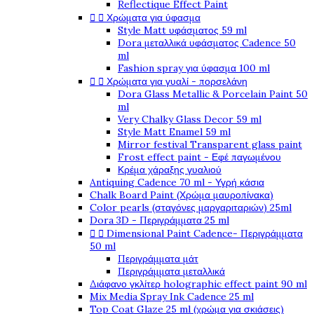
Reflectique Effect Paint


Χρώματα για ύφασμα
Style Matt υφάσματος 59 ml
Dora μεταλλικά υφάσματος Cadence 50
ml
Fashion spray για ύφασμα 100 ml


Χρώματα για γυαλί - πορσελάνη
Dora Glass Metallic & Porcelain Paint 50
ml
Very Chalky Glass Decor 59 ml
Style Matt Enamel 59 ml
Mirror festival Transparent glass paint
Frost effect paint - Εφέ παγωμένου
Κρέμα χάραξης γυαλιού
Antiquing Cadence 70 ml - Υγρή κάσια
Chalk Board Paint (Χρώμα μαυροπίνακα)
Color pearls (σταγόνες μαργαριταριών) 25ml
Dora 3D - Περιγράμματα 25 ml


Dimensional Paint Cadence- Περιγράμματα
50 ml
Περιγράμματα μάτ
Περιγράμματα μεταλλικά
Διάφανο γκλίτερ holographic effect paint 90 ml
Mix Media Spray Ink Cadence 25 ml
Top Coat Glaze 25 ml (χρώμα για σκιάσεις)