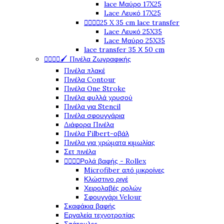
lace Μαύρο 17X25
Lace Λευκό 17X25




25 X 35 cm lace transfer
Lace Λευκό 25X35
Lace Μαύρο 25X35
lace transfer 35 Χ 50 cm




🖌️ Πινέλα Ζωγραφικής
Πινέλα πλακέ
Πινέλα Contour
Πινέλα One Stroke
Πινέλα φυλλά χρυσού
Πινέλα για Stencil
Πινέλα σφουγγάρια
Διάφορα Πινέλα
Πινέλα Filbert-οβάλ
Πινέλα για χρώματα κιμωλίας
Σετ πινέλα




Ρολά βαφής - Rollex
Microfiber από μικροίνες
Κλώστινο ριγέ
Χειρολαβές ρολών
Σφουγγάρι Velour
Σκαφάκια βαφής
Εργαλεία τεχνοτροπίας