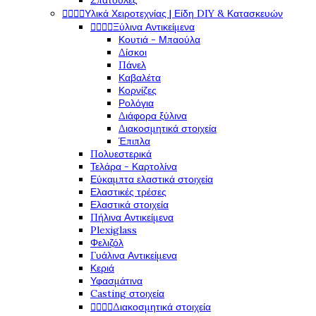
Σπάτουλες




Υλικά Χειροτεχνίας | Είδη DIY & Κατασκευών




Ξύλινα Αντικείμενα
Κουτιά - Μπαούλα
Δίσκοι
Πάνελ
Καβαλέτα
Κορνίζες
Ρολόγια
Διάφορα ξύλινα
Διακοσμητικά στοιχεία
Έπιπλα
Πολυεστερικά
Τελάρα - Καρτολίνα
Εύκαμπτα ελαστικά στοιχεία
Ελαστικές τρέσες
Ελαστικά στοιχεία
Πήλινα Αντικείμενα
Plexiglass
Φελιζόλ
Γυάλινα Αντικείμενα
Κεριά
Υφασμάτινα
Casting στοιχεία




Διακοσμητικά στοιχεία