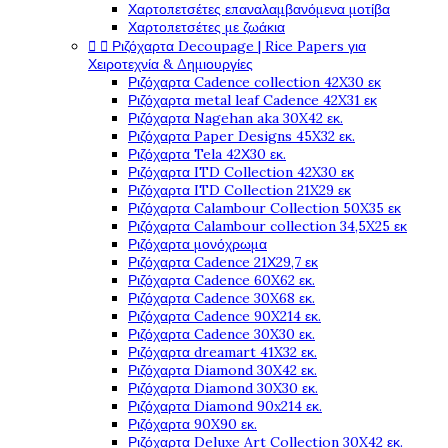
Χαρτοπετσέτες επαναλαμβανόμενα μοτίβα
Χαρτοπετσέτες με ζωάκια


Ριζόχαρτα Decoupage | Rice Papers για
Χειροτεχνία & Δημιουργίες
Ριζόχαρτα Cadence collection 42X30 εκ
Ριζόχαρτα metal leaf Cadence 42X31 εκ
Ριζόχαρτα Nagehan aka 30X42 εκ.
Ριζόχαρτα Paper Designs 45X32 εκ.
Ριζόχαρτα Tela 42Χ30 εκ.
Ριζόχαρτα ITD Collection 42X30 εκ
Ριζόχαρτα ITD Collection 21X29 εκ
Ριζόχαρτα Calambour Collection 50X35 εκ
Ριζόχαρτα Calambour collection 34,5X25 εκ
Ριζόχαρτα μονόχρωμα
Ριζόχαρτα Cadence 21Χ29,7 εκ
Ριζόχαρτα Cadence 60X62 εκ.
Ριζόχαρτα Cadence 30X68 εκ.
Ριζόχαρτα Cadence 90X214 εκ.
Ριζόχαρτα Cadence 30X30 εκ.
Ριζόχαρτα dreamart 41X32 εκ.
Ριζόχαρτα Diamond 30X42 εκ.
Ριζόχαρτα Diamond 30X30 εκ.
Ριζόχαρτα Diamond 90x214 εκ.
Ριζόχαρτα 90X90 εκ.
Ριζόχαρτα Deluxe Art Collection 30X42 εκ.