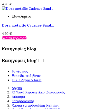
4,20 €
Εξαντλημένο
Dora metallic Cadence Sand...
4,20 €
όλα τα προϊόντα
Κατηγορίες blog
Κατηγορίες blog


Τα νέα μας
Εκπαιδευτικά βίντεο
DIY Οδηγοί & Ιδέες
Αρχική
🎨 Υλικά Χεροτεχνίας- Ζωγραφικής
Διάφορα
Scrapbooking
Χαρτιά scrapbooking RePrint