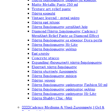
Πάστα διαμόρφωσης διάφανη με κόκκους
Matte Metallic Paste 250 ml
Texture art relief paste
Πάστα κρακελέ
Vintage legend - αντικέ γκέσο
Πάστα εφέ πέτρας
Πάστα διαμόρφωσης μεταλλική λεία
Diamond Πάστα Διαμόρφωσης Cadence |
Μεταλλική Relief Paste με Diamond Effect
Πάστα διαμόρφωσης με κόκκους Dora perla
Πάστα διαμόρφωσης Hi-Lite
Πάστα διαμόρφωσης γκλίτερ
Εφέ μπετόν
Concrete stucco
Expanding (διογκωτική) πάστα διαμόρφωσης
Ελαστική πάστα διαμόφωσης
Πάστα γλυπτικής ζωγραφικής
Πάστα διαμόρφωσης mixion
Πάστες χιονιού
Πάστα διαμόρφωσης υφάσματος Fashion 50 ml
Πάστα διαμόρφωσης υφάσματος γκλίτερ
Πάστα διαμόρφωσης υφάσματος Hi-Lite
Πάστα Shabby Chic -Μάτ




Cadence Mediums & Υλικά Ζωγραφικής | Gel &