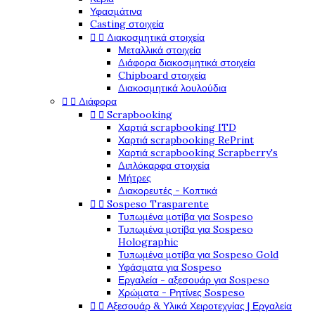
Υφασμάτινα
Casting στοιχεία


Διακοσμητικά στοιχεία
Μεταλλικά στοιχεία
Διάφορα διακοσμητικά στοιχεία
Chipboard στοιχεία
Διακοσμητικά λουλούδια


Διάφορα


Scrapbooking
Χαρτιά scrapbooking ITD
Χαρτιά scrapbooking RePrint
Χαρτιά scrapbooking Scrapberry's
Διπλόκαρφα στοιχεία
Μήτρες
Διακορευτές - Κοπτικά


Sospeso Trasparente
Τυπωμένα μοτίβα για Sospeso
Τυπωμένα μοτίβα για Sospeso
Holographic
Τυπωμένα μοτίβα για Sospeso Gold
Υφάσματα για Sospeso
Εργαλεία - αξεσουάρ για Sospeso
Χρώματα - Ρητίνες Sospeso


Αξεσουάρ & Υλικά Χειροτεχνίας | Εργαλεία