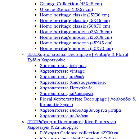
Grunge Collection (45X45 cm)
U serie Stencil (13X57 cm)
Home heritage classic (25X36 cm)
Home heritage classic (45X45 cm)
Home heritage classic (50X70 cm)
Home heritage modern (25X25 cm)
Home heritage modern (25X36 cm)
Home heritage modern (45X45 cm)
Home heritage modern (50X70 cm)




Χαρτοπετσέτες Decoupage | Vintage & Floral
Σχέδια Χειροτεχνίας
Χαρτοπετσέτες διάφορες
Χαρτοπετσέτες vintage
Χαρτοπετσέτες παιδικές
Χαρτοπετσέτες Χριστουγεννιάτικες
Χαρτοπετσέτες Πασχαλινές
Χαρτοπετσέτες καλοκαιρινές
Floral Χαρτοπετσέτες Decoupage | Λουλούδια &
Romantic Σχέδια
Χαρτοπετσέτες επαναλαμβανόμενα μοτίβα
Χαρτοπετσέτες με ζωάκια




Ριζόχαρτα Decoupage | Rice Papers για
Χειροτεχνία & Δημιουργίες
Ριζόχαρτα Cadence collection 42X30 εκ
Ριζόχαρτα metal leaf Cadence 42X31 εκ