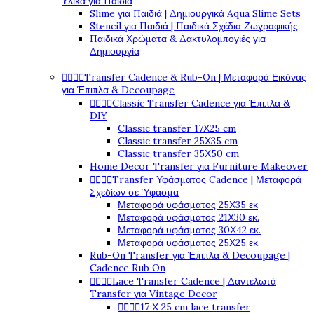
Υλικά για Παιδιά
Slime για Παιδιά | Δημιουργικά Aqua Slime Sets
Stencil για Παιδιά | Παιδικά Σχέδια Ζωγραφικής
Παιδικά Χρώματα & Δακτυλομπογιές για
Δημιουργία




Transfer Cadence & Rub-On | Μεταφορά Εικόνας
για Έπιπλα & Decoupage




Classic Transfer Cadence για Έπιπλα &
DIY
Classic transfer 17Χ25 cm
Classic transfer 25Χ35 cm
Classic transfer 35Χ50 cm
Home Decor Transfer για Furniture Makeover




Transfer Υφάσματος Cadence | Μεταφορά
Σχεδίων σε Ύφασμα
Μεταφορά υφάσματος 25Χ35 εκ
Μεταφορά υφάσματος 21Χ30 εκ.
Μεταφορά υφάσματος 30Χ42 εκ.
Μεταφορά υφάσματος 25Χ25 εκ.
Rub-On Transfer για Έπιπλα & Decoupage |
Cadence Rub On




Lace Transfer Cadence | Δαντελωτά
Transfer για Vintage Decor




17 Χ 25 cm lace transfer