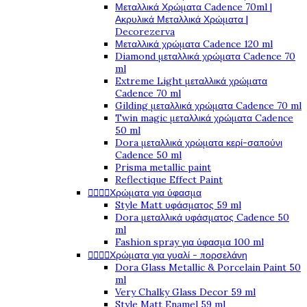
Μεταλλικά Χρώματα Cadence 70ml |
Ακρυλικά Μεταλλικά Χρώματα |
Decorezerva
Μεταλλικά χρώματα Cadence 120 ml
Diamond μεταλλικά χρώματα Cadence 70
ml
Extreme Light μεταλλικά χρώματα
Cadence 70 ml
Gilding μεταλλικά χρώματα Cadence 70 ml
Twin magic μεταλλικά χρώματα Cadence
50 ml
Dora μεταλλικά χρώματα κερί-σαπούνι
Cadence 50 ml
Prisma metallic paint
Reflectique Effect Paint




Χρώματα για ύφασμα
Style Matt υφάσματος 59 ml
Dora μεταλλικά υφάσματος Cadence 50
ml
Fashion spray για ύφασμα 100 ml




Χρώματα για γυαλί - πορσελάνη
Dora Glass Metallic & Porcelain Paint 50
ml
Very Chalky Glass Decor 59 ml
Style Matt Enamel 59 ml