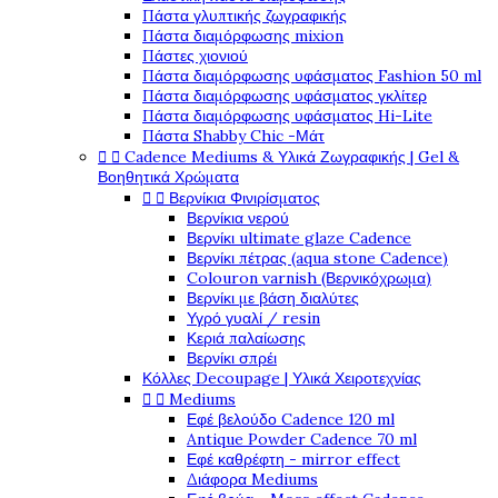
Πάστα γλυπτικής ζωγραφικής
Πάστα διαμόρφωσης mixion
Πάστες χιονιού
Πάστα διαμόρφωσης υφάσματος Fashion 50 ml
Πάστα διαμόρφωσης υφάσματος γκλίτερ
Πάστα διαμόρφωσης υφάσματος Hi-Lite
Πάστα Shabby Chic -Μάτ


Cadence Mediums & Υλικά Ζωγραφικής | Gel &
Βοηθητικά Χρώματα


Βερνίκια Φινιρίσματος
Βερνίκια νερού
Βερνίκι ultimate glaze Cadence
Βερνίκι πέτρας (aqua stone Cadence)
Colouron varnish (Βερνικόχρωμα)
Βερνίκι με βάση διαλύτες
Υγρό γυαλί / resin
Κεριά παλαίωσης
Βερνίκι σπρέι
Κόλλες Decoupage | Υλικά Χειροτεχνίας


Mediums
Εφέ βελούδο Cadence 120 ml
Antique Powder Cadence 70 ml
Εφέ καθρέφτη - mirror effect
Διάφορα Mediums