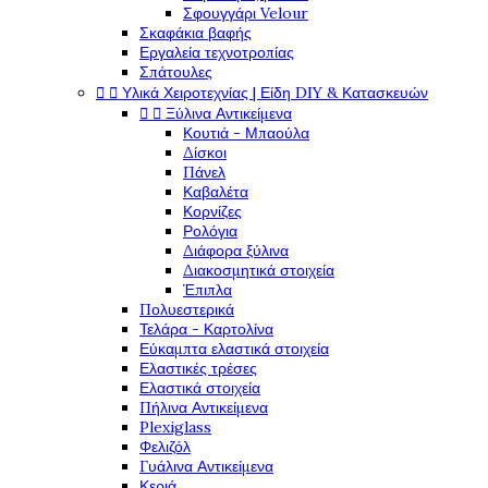
Σφουγγάρι Velour
Σκαφάκια βαφής
Εργαλεία τεχνοτροπίας
Σπάτουλες


Υλικά Χειροτεχνίας | Είδη DIY & Κατασκευών


Ξύλινα Αντικείμενα
Κουτιά - Μπαούλα
Δίσκοι
Πάνελ
Καβαλέτα
Κορνίζες
Ρολόγια
Διάφορα ξύλινα
Διακοσμητικά στοιχεία
Έπιπλα
Πολυεστερικά
Τελάρα - Καρτολίνα
Εύκαμπτα ελαστικά στοιχεία
Ελαστικές τρέσες
Ελαστικά στοιχεία
Πήλινα Αντικείμενα
Plexiglass
Φελιζόλ
Γυάλινα Αντικείμενα
Κεριά