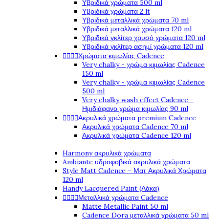
Υβριδικά χρώματα 500 ml
Υβριδικά χρώματα 2 lt
Υβριδικά μεταλλικά χρώματα 70 ml
Υβριδικά μεταλλικά χρώματα 120 ml
Υβριδικά γκλίτερ χρυσό χρώματα 120 ml
Υβριδικά γκλίτερ ασημί χρώματα 120 ml




Χρώματα κιμωλίας Cadence
Very chalky - χρώμα κιμωλίας Cadence
150 ml
Very chalky - χρώμα κιμωλίας Cadence
500 ml
Very chalky wash effect Cadence -
Ημιδιάφανο χρώμα κιμωλίας 90 ml




Ακρυλικά χρώματα premium Cadence
Ακρυλικά χρώματα Cadence 70 ml
Ακρυλικά χρώματα Cadence 120 ml
Harmony ακρυλικά χρώματα
Ambiante υδροφοβικά ακρυλικά χρώματα
Style Matt Cadence – Ματ Ακρυλικά Χρώματα
120 ml
Handy Lacquered Paint (Λάκα)




Μεταλλικά χρώματα Cadence
Matte Metallic Paint 50 ml
Cadence Dora μεταλλικά χρώματα 50 ml