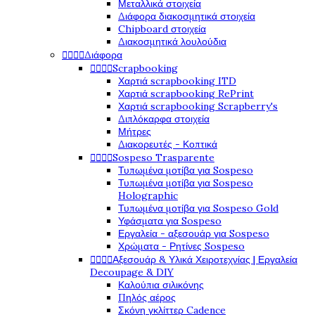
Μεταλλικά στοιχεία
Διάφορα διακοσμητικά στοιχεία
Chipboard στοιχεία
Διακοσμητικά λουλούδια




Διάφορα




Scrapbooking
Χαρτιά scrapbooking ITD
Χαρτιά scrapbooking RePrint
Χαρτιά scrapbooking Scrapberry's
Διπλόκαρφα στοιχεία
Μήτρες
Διακορευτές - Κοπτικά




Sospeso Trasparente
Τυπωμένα μοτίβα για Sospeso
Τυπωμένα μοτίβα για Sospeso
Holographic
Τυπωμένα μοτίβα για Sospeso Gold
Υφάσματα για Sospeso
Εργαλεία - αξεσουάρ για Sospeso
Χρώματα - Ρητίνες Sospeso




Αξεσουάρ & Υλικά Χειροτεχνίας | Εργαλεία
Decoupage & DIY
Καλούπια σιλικόνης
Πηλός αέρος
Σκόνη γκλίττερ Cadence