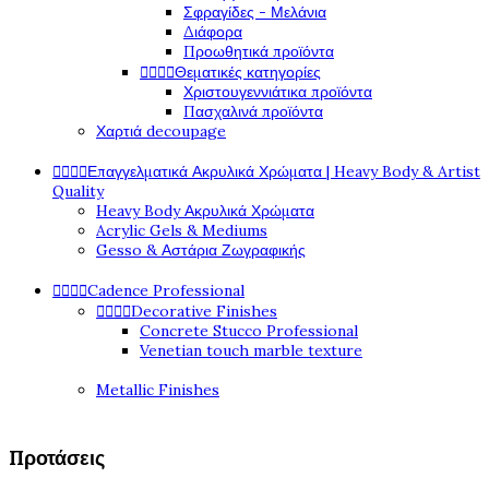
Σφραγίδες - Μελάνια
Διάφορα
Προωθητικά προϊόντα




Θεματικές κατηγορίες
Χριστουγεννιάτικα προϊόντα
Πασχαλινά προϊόντα
Χαρτιά decoupage




Επαγγελματικά Ακρυλικά Χρώματα | Heavy Body & Artist
Quality
Heavy Body Ακρυλικά Χρώματα
Acrylic Gels & Mediums
Gesso & Αστάρια Ζωγραφικής




Cadence Professional




Decorative Finishes
Concrete Stucco Professional
Venetian touch marble texture
Metallic Finishes
Προτάσεις