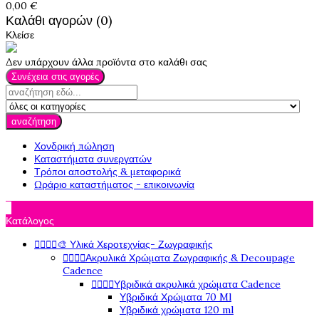
0,00 €
Καλάθι αγορών (0)
Κλείσε
Δεν υπάρχουν άλλα προϊόντα στο καλάθι σας
Συνέχεια στις αγορές
αναζήτηση
Χονδρική πώληση
Καταστήματα συνεργατών
Τρόποι αποστολής & μεταφορικά
Ωράριο καταστήματος - επικοινωνία

Κατάλογος




🎨 Υλικά Χεροτεχνίας- Ζωγραφικής




Ακρυλικά Χρώματα Ζωγραφικής & Decoupage
Cadence




Υβριδικά ακρυλικά χρώματα Cadence
Υβριδικά Χρώματα 70 Ml
Υβριδικά χρώματα 120 ml