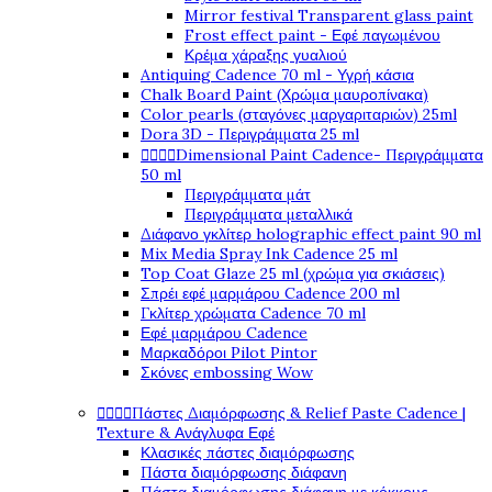
Mirror festival Transparent glass paint
Frost effect paint - Εφέ παγωμένου
Κρέμα χάραξης γυαλιού
Antiquing Cadence 70 ml - Υγρή κάσια
Chalk Board Paint (Χρώμα μαυροπίνακα)
Color pearls (σταγόνες μαργαριταριών) 25ml
Dora 3D - Περιγράμματα 25 ml




Dimensional Paint Cadence- Περιγράμματα
50 ml
Περιγράμματα μάτ
Περιγράμματα μεταλλικά
Διάφανο γκλίτερ holographic effect paint 90 ml
Mix Media Spray Ink Cadence 25 ml
Top Coat Glaze 25 ml (χρώμα για σκιάσεις)
Σπρέι εφέ μαρμάρου Cadence 200 ml
Γκλίτερ χρώματα Cadence 70 ml
Εφέ μαρμάρου Cadence
Μαρκαδόροι Pilot Pintor
Σκόνες embossing Wow




Πάστες Διαμόρφωσης & Relief Paste Cadence |
Texture & Ανάγλυφα Εφέ
Κλασικές πάστες διαμόρφωσης
Πάστα διαμόρφωσης διάφανη