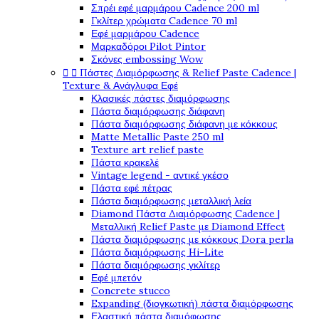
Σπρέι εφέ μαρμάρου Cadence 200 ml
Γκλίτερ χρώματα Cadence 70 ml
Εφέ μαρμάρου Cadence
Μαρκαδόροι Pilot Pintor
Σκόνες embossing Wow


Πάστες Διαμόρφωσης & Relief Paste Cadence |
Texture & Ανάγλυφα Εφέ
Κλασικές πάστες διαμόρφωσης
Πάστα διαμόρφωσης διάφανη
Πάστα διαμόρφωσης διάφανη με κόκκους
Matte Metallic Paste 250 ml
Texture art relief paste
Πάστα κρακελέ
Vintage legend - αντικέ γκέσο
Πάστα εφέ πέτρας
Πάστα διαμόρφωσης μεταλλική λεία
Diamond Πάστα Διαμόρφωσης Cadence |
Μεταλλική Relief Paste με Diamond Effect
Πάστα διαμόρφωσης με κόκκους Dora perla
Πάστα διαμόρφωσης Hi-Lite
Πάστα διαμόρφωσης γκλίτερ
Εφέ μπετόν
Concrete stucco
Expanding (διογκωτική) πάστα διαμόρφωσης
Ελαστική πάστα διαμόφωσης