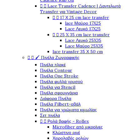
Cadence Rub On


Lace Transfer Cadence | Δαντελωτά
Transfer για Vintage Decor


17 Χ 25 cm lace transfer
lace Μαύρο 17X25
Lace Λευκό 17X25


25 X 35 cm lace transfer
Lace Λευκό 25X35
Lace Μαύρο 25X35
lace transfer 35 Χ 50 cm


🖌️ Πινέλα Ζωγραφικής
Πινέλα πλακέ
Πινέλα Contour
Πινέλα One Stroke
Πινέλα φυλλά χρυσού
Πινέλα για Stencil
Πινέλα σφουγγάρια
Διάφορα Πινέλα
Πινέλα Filbert-οβάλ
Πινέλα για χρώματα κιμωλίας
Σετ πινέλα


Ρολά βαφής - Rollex
Microfiber από μικροίνες
Κλώστινο ριγέ
Χειρολαβές ρολών