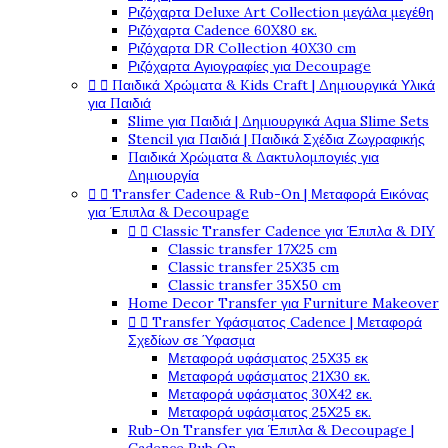
Ριζόχαρτα Deluxe Art Collection μεγάλα μεγέθη
Ριζόχαρτα Cadence 60X80 εκ.
Ριζόχαρτα DR Collection 40X30 cm
Ριζόχαρτα Αγιογραφίες για Decoupage


Παιδικά Χρώματα & Kids Craft | Δημιουργικά Υλικά
για Παιδιά
Slime για Παιδιά | Δημιουργικά Aqua Slime Sets
Stencil για Παιδιά | Παιδικά Σχέδια Ζωγραφικής
Παιδικά Χρώματα & Δακτυλομπογιές για
Δημιουργία


Transfer Cadence & Rub-On | Μεταφορά Εικόνας
για Έπιπλα & Decoupage


Classic Transfer Cadence για Έπιπλα & DIY
Classic transfer 17Χ25 cm
Classic transfer 25Χ35 cm
Classic transfer 35Χ50 cm
Home Decor Transfer για Furniture Makeover


Transfer Υφάσματος Cadence | Μεταφορά
Σχεδίων σε Ύφασμα
Μεταφορά υφάσματος 25Χ35 εκ
Μεταφορά υφάσματος 21Χ30 εκ.
Μεταφορά υφάσματος 30Χ42 εκ.
Μεταφορά υφάσματος 25Χ25 εκ.
Rub-On Transfer για Έπιπλα & Decoupage |