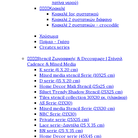
πατίνα νερού)




Κρακελέ
Κρακελέ 1ος συστατικού
Κρακελέ 2 συστατικών διάφανο
Κρακελέ 2 συστατικών - crocodile
Χρύσωμα
Πρίμερ - Γκέσο
Createx series




Stencil Ζωγραφικής & Decoupage | Στένσιλ
Cadence & Mixed Media
K serie (6 X 20 cm)
Mixed media stencil Serie (10X25 cm)
D serie (15 X 20 cm)
Home Decor Midi Stencil (25x25 cm)
Siluet Trendy Shadow Stencil (25X25 cm)
Tiles stencil collection 30X30 εκ. (πλακάκια)
AS Serie (21X30)
Mixed media Stencil Serie (21X30 cm)
NBC Serie (21X30)
Private serie (25X35 cm)
Lace serie-Δαντέλα (25 X 35 cm)
BN serie (25 X 35 cm)
Home Decor serie (45X45 cm)