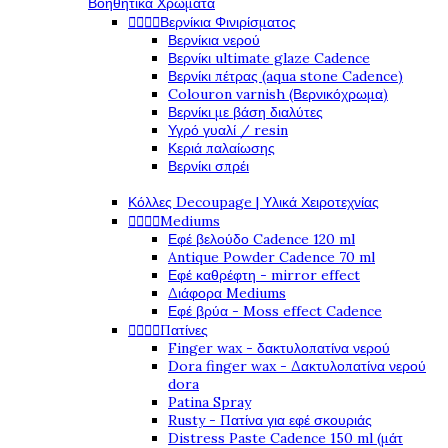
Βοηθητικά Χρώματα




Βερνίκια Φινιρίσματος
Βερνίκια νερού
Βερνίκι ultimate glaze Cadence
Βερνίκι πέτρας (aqua stone Cadence)
Colouron varnish (Βερνικόχρωμα)
Βερνίκι με βάση διαλύτες
Υγρό γυαλί / resin
Κεριά παλαίωσης
Βερνίκι σπρέι
Κόλλες Decoupage | Υλικά Χειροτεχνίας




Mediums
Εφέ βελούδο Cadence 120 ml
Antique Powder Cadence 70 ml
Εφέ καθρέφτη - mirror effect
Διάφορα Mediums
Εφέ βρύα - Moss effect Cadence




Πατίνες
Finger wax - δακτυλοπατίνα νερού
Dora finger wax - Δακτυλοπατίνα νερού
dora
Patina Spray
Rusty - Πατίνα για εφέ σκουριάς
Distress Paste Cadence 150 ml (μάτ