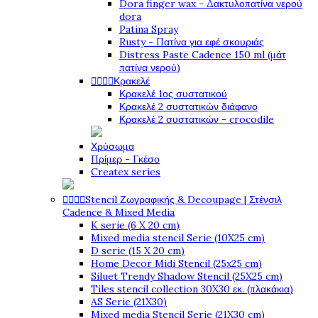
Dora finger wax - Δακτυλοπατίνα νερού
dora
Patina Spray
Rusty - Πατίνα για εφέ σκουριάς
Distress Paste Cadence 150 ml (μάτ
πατίνα νερού)




Κρακελέ
Κρακελέ 1ος συστατικού
Κρακελέ 2 συστατικών διάφανο
Κρακελέ 2 συστατικών - crocodile
Χρύσωμα
Πρίμερ - Γκέσο
Createx series




Stencil Ζωγραφικής & Decoupage | Στένσιλ
Cadence & Mixed Media
K serie (6 X 20 cm)
Mixed media stencil Serie (10X25 cm)
D serie (15 X 20 cm)
Home Decor Midi Stencil (25x25 cm)
Siluet Trendy Shadow Stencil (25X25 cm)
Tiles stencil collection 30X30 εκ. (πλακάκια)
AS Serie (21X30)
Mixed media Stencil Serie (21X30 cm)