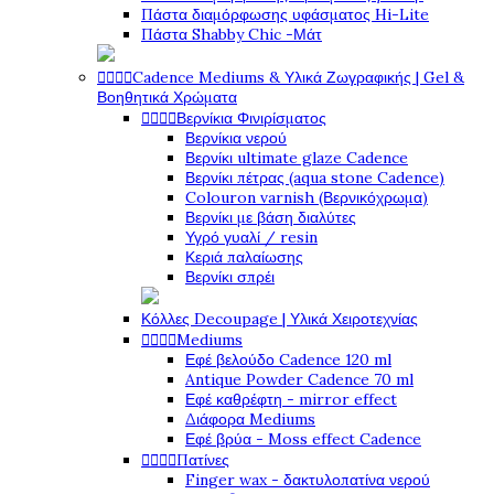
Πάστα διαμόρφωσης υφάσματος Hi-Lite
Πάστα Shabby Chic -Μάτ




Cadence Mediums & Υλικά Ζωγραφικής | Gel &
Βοηθητικά Χρώματα




Βερνίκια Φινιρίσματος
Βερνίκια νερού
Βερνίκι ultimate glaze Cadence
Βερνίκι πέτρας (aqua stone Cadence)
Colouron varnish (Βερνικόχρωμα)
Βερνίκι με βάση διαλύτες
Υγρό γυαλί / resin
Κεριά παλαίωσης
Βερνίκι σπρέι
Κόλλες Decoupage | Υλικά Χειροτεχνίας




Mediums
Εφέ βελούδο Cadence 120 ml
Antique Powder Cadence 70 ml
Εφέ καθρέφτη - mirror effect
Διάφορα Mediums
Εφέ βρύα - Moss effect Cadence




Πατίνες
Finger wax - δακτυλοπατίνα νερού