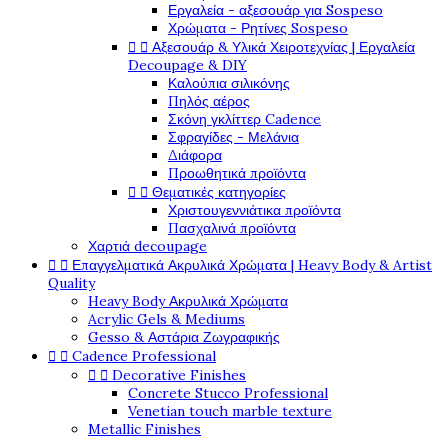
Εργαλεία - αξεσουάρ για Sospeso
Χρώματα - Ρητίνες Sospeso


Αξεσουάρ & Υλικά Χειροτεχνίας | Εργαλεία
Decoupage & DIY
Καλούπια σιλικόνης
Πηλός αέρος
Σκόνη γκλίττερ Cadence
Σφραγίδες - Μελάνια
Διάφορα
Προωθητικά προϊόντα


Θεματικές κατηγορίες
Χριστουγεννιάτικα προϊόντα
Πασχαλινά προϊόντα
Χαρτιά decoupage


Επαγγελματικά Ακρυλικά Χρώματα | Heavy Body & Artist
Quality
Heavy Body Ακρυλικά Χρώματα
Acrylic Gels & Mediums
Gesso & Αστάρια Ζωγραφικής


Cadence Professional


Decorative Finishes
Concrete Stucco Professional
Venetian touch marble texture
Metallic Finishes