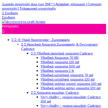
Δωρεάν αποστολή άνω των 39€* | Ασφαλείς πληρωμές | Γρήγορη
αποστολή | Τηλεφωνική υποστήριξη

Σύνδεση
Σύνδεση
Κατηγορίες



🎨 Υλικά Χεροτεχνίας- Ζωγραφικής


Ακρυλικά Χρώματα Ζωγραφικής & Decoupage
Cadence


Υβριδικά ακρυλικά χρώματα Cadence
Υβριδικά Χρώματα 70 Ml
Υβριδικά χρώματα 120 ml
Υβριδικά χρώματα 500 ml
Υβριδικά χρώματα 2 lt
Υβριδικά μεταλλικά χρώματα 70 ml
Υβριδικά μεταλλικά χρώματα 120 ml
Υβριδικά γκλίτερ χρυσό χρώματα 120 ml
Υβριδικά γκλίτερ ασημί χρώματα 120 ml


Χρώματα κιμωλίας Cadence
Very chalky - χρώμα κιμωλίας Cadence
150 ml
Very chalky - χρώμα κιμωλίας Cadence