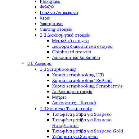
Plexiglass
Φελιζόλ
Γυάλινα Αντικείμενα
Κεριά
Υφασμάτινα
Casting στοιχεία


Διακοσμητικά στοιχεία
Μεταλλικά στοιχεία
Διάφορα διακοσμητικά στοιχεία
Chipboard στοιχεία
Διακοσμητικά λουλούδια


Διάφορα


Scrapbooking
Χαρτιά scrapbooking ITD
Χαρτιά scrapbooking RePrint
Χαρτιά scrapbooking Scrapberry's
Διπλόκαρφα στοιχεία
Μήτρες
Διακορευτές - Κοπτικά


Sospeso Trasparente
Τυπωμένα μοτίβα για Sospeso
Τυπωμένα μοτίβα για Sospeso
Holographic
Τυπωμένα μοτίβα για Sospeso Gold
Υφάσματα για Sospeso