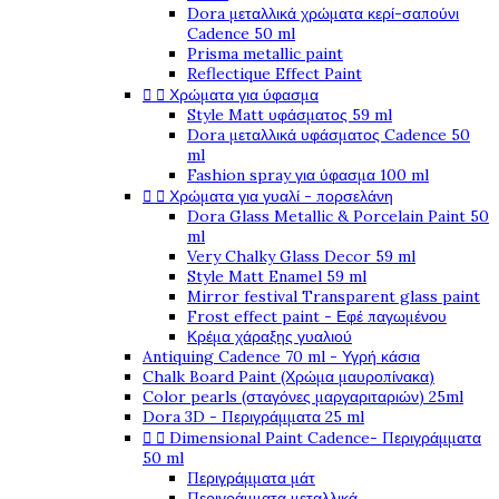
Dora μεταλλικά χρώματα κερί-σαπούνι
Cadence 50 ml
Prisma metallic paint
Reflectique Effect Paint


Χρώματα για ύφασμα
Style Matt υφάσματος 59 ml
Dora μεταλλικά υφάσματος Cadence 50
ml
Fashion spray για ύφασμα 100 ml


Χρώματα για γυαλί - πορσελάνη
Dora Glass Metallic & Porcelain Paint 50
ml
Very Chalky Glass Decor 59 ml
Style Matt Enamel 59 ml
Mirror festival Transparent glass paint
Frost effect paint - Εφέ παγωμένου
Κρέμα χάραξης γυαλιού
Antiquing Cadence 70 ml - Υγρή κάσια
Chalk Board Paint (Χρώμα μαυροπίνακα)
Color pearls (σταγόνες μαργαριταριών) 25ml
Dora 3D - Περιγράμματα 25 ml


Dimensional Paint Cadence- Περιγράμματα
50 ml
Περιγράμματα μάτ
Περιγράμματα μεταλλικά