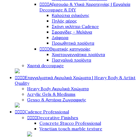




Αξεσουάρ & Υλικά Χειροτεχνίας | Εργαλεία
Decoupage & DIY
Καλούπια σιλικόνης
Πηλός αέρος
Σκόνη γκλίττερ Cadence
Σφραγίδες - Μελάνια
Διάφορα
Προωθητικά προϊόντα




Θεματικές κατηγορίες
Χριστουγεννιάτικα προϊόντα
Πασχαλινά προϊόντα
Χαρτιά decoupage




Επαγγελματικά Ακρυλικά Χρώματα | Heavy Body & Artist
Quality
Heavy Body Ακρυλικά Χρώματα
Acrylic Gels & Mediums
Gesso & Αστάρια Ζωγραφικής




Cadence Professional




Decorative Finishes
Concrete Stucco Professional
Venetian touch marble texture