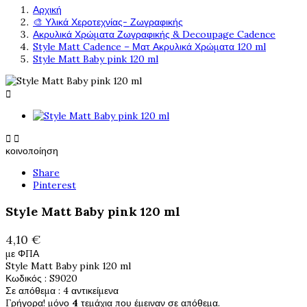
Αρχική
🎨 Υλικά Χεροτεχνίας- Ζωγραφικής
Ακρυλικά Χρώματα Ζωγραφικής & Decoupage Cadence
Style Matt Cadence – Ματ Ακρυλικά Χρώματα 120 ml
Style Matt Baby pink 120 ml



κοινοποίηση
Share
Pinterest
Style Matt Baby pink 120 ml
4,10 €
με ΦΠΑ
Style Matt Baby pink 120 ml
Κωδικός
: S9020
Σε απόθεμα
: 4 αντικείμενα
Γρήγορα! μόνο
4
τεμάχια που έμειναν σε απόθεμα.