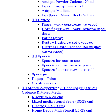
Antique Powder Cadence 70 ml
Εφέ καθρέφτη - mirror effect
Διάφορα Mediums
Εφέ βρύα - Moss effect Cadence


Πατίνες
Finger wax - δακτυλοπατίνα νερού
Dora finger wax - Δακτυλοπατίνα νερού
dora
Patina Spray
Rusty - Πατίνα για εφέ σκουριάς
Distress Paste Cadence 150 ml (μάτ
πατίνα νερού)


Κρακελέ
Κρακελέ 1ος συστατικού
Κρακελέ 2 συστατικών διάφανο
Κρακελέ 2 συστατικών - crocodile
Χρύσωμα
Πρίμερ - Γκέσο
Createx series


Stencil Ζωγραφικής & Decoupage | Στένσιλ
Cadence & Mixed Media
K serie (6 X 20 cm)
Mixed media stencil Serie (10X25 cm)
D serie (15 X 20 cm)
Home Decor Midi Stencil (25x25 cm)