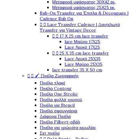
Μεταφορά υφάσματος 30Χ42 εκ.
Μεταφορά υφάσματος 25Χ25 εκ.
Rub-On Transfer για Έπιπλα & Decoupage |
Cadence Rub On


Lace Transfer Cadence | Δαντελωτά
Transfer για Vintage Decor


17 Χ 25 cm lace transfer
lace Μαύρο 17X25
Lace Λευκό 17X25


25 X 35 cm lace transfer
Lace Λευκό 25X35
Lace Μαύρο 25X35
lace transfer 35 Χ 50 cm


🖌️ Πινέλα Ζωγραφικής
Πινέλα πλακέ
Πινέλα Contour
Πινέλα One Stroke
Πινέλα φυλλά χρυσού
Πινέλα για Stencil
Πινέλα σφουγγάρια
Διάφορα Πινέλα
Πινέλα Filbert-οβάλ
Πινέλα για χρώματα κιμωλίας
Σετ πινέλα