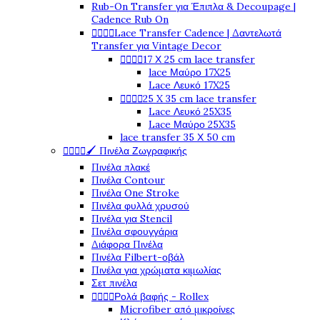
Rub-On Transfer για Έπιπλα & Decoupage |
Cadence Rub On




Lace Transfer Cadence | Δαντελωτά
Transfer για Vintage Decor




17 Χ 25 cm lace transfer
lace Μαύρο 17X25
Lace Λευκό 17X25




25 X 35 cm lace transfer
Lace Λευκό 25X35
Lace Μαύρο 25X35
lace transfer 35 Χ 50 cm




🖌️ Πινέλα Ζωγραφικής
Πινέλα πλακέ
Πινέλα Contour
Πινέλα One Stroke
Πινέλα φυλλά χρυσού
Πινέλα για Stencil
Πινέλα σφουγγάρια
Διάφορα Πινέλα
Πινέλα Filbert-οβάλ
Πινέλα για χρώματα κιμωλίας
Σετ πινέλα




Ρολά βαφής - Rollex
Microfiber από μικροίνες