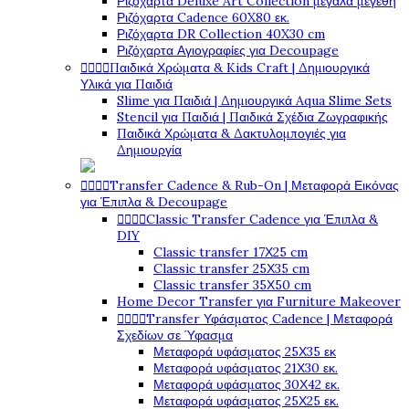
Ριζόχαρτα Deluxe Art Collection μεγάλα μεγέθη
Ριζόχαρτα Cadence 60X80 εκ.
Ριζόχαρτα DR Collection 40X30 cm
Ριζόχαρτα Αγιογραφίες για Decoupage




Παιδικά Χρώματα & Kids Craft | Δημιουργικά
Υλικά για Παιδιά
Slime για Παιδιά | Δημιουργικά Aqua Slime Sets
Stencil για Παιδιά | Παιδικά Σχέδια Ζωγραφικής
Παιδικά Χρώματα & Δακτυλομπογιές για
Δημιουργία




Transfer Cadence & Rub-On | Μεταφορά Εικόνας
για Έπιπλα & Decoupage




Classic Transfer Cadence για Έπιπλα &
DIY
Classic transfer 17Χ25 cm
Classic transfer 25Χ35 cm
Classic transfer 35Χ50 cm
Home Decor Transfer για Furniture Makeover




Transfer Υφάσματος Cadence | Μεταφορά
Σχεδίων σε Ύφασμα
Μεταφορά υφάσματος 25Χ35 εκ
Μεταφορά υφάσματος 21Χ30 εκ.
Μεταφορά υφάσματος 30Χ42 εκ.
Μεταφορά υφάσματος 25Χ25 εκ.