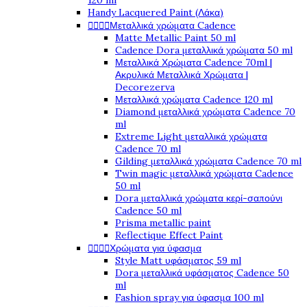
120 ml
Handy Lacquered Paint (Λάκα)




Μεταλλικά χρώματα Cadence
Matte Metallic Paint 50 ml
Cadence Dora μεταλλικά χρώματα 50 ml
Μεταλλικά Χρώματα Cadence 70ml |
Ακρυλικά Μεταλλικά Χρώματα |
Decorezerva
Μεταλλικά χρώματα Cadence 120 ml
Diamond μεταλλικά χρώματα Cadence 70
ml
Extreme Light μεταλλικά χρώματα
Cadence 70 ml
Gilding μεταλλικά χρώματα Cadence 70 ml
Twin magic μεταλλικά χρώματα Cadence
50 ml
Dora μεταλλικά χρώματα κερί-σαπούνι
Cadence 50 ml
Prisma metallic paint
Reflectique Effect Paint




Χρώματα για ύφασμα
Style Matt υφάσματος 59 ml
Dora μεταλλικά υφάσματος Cadence 50
ml
Fashion spray για ύφασμα 100 ml