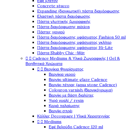
Εφέ μπετόν
Concrete stucco
Expanding (διογκωτική) πάστα διαμόρφωσης
Ελαστική πάστα διαμόφωσης
Πάστα γλυπτικής ζωγραφικής
Πάστα διαμόρφωσης mixion
Πάστες χιονιού
Πάστα διαμόρφωσης υφάσματος Fashion 50 ml
Πάστα διαμόρφωσης υφάσματος γκλίτερ
Πάστα διαμόρφωσης υφάσματος Hi-Lite
Πάστα Shabby Chic -Μάτ


Cadence Mediums & Υλικά Ζωγραφικής | Gel &
Βοηθητικά Χρώματα


Βερνίκια Φινιρίσματος
Βερνίκια νερού
Βερνίκι ultimate glaze Cadence
Βερνίκι πέτρας (aqua stone Cadence)
Colouron varnish (Βερνικόχρωμα)
Βερνίκι με βάση διαλύτες
Υγρό γυαλί / resin
Κεριά παλαίωσης
Βερνίκι σπρέι
Κόλλες Decoupage | Υλικά Χειροτεχνίας


Mediums
Εφέ βελούδο Cadence 120 ml