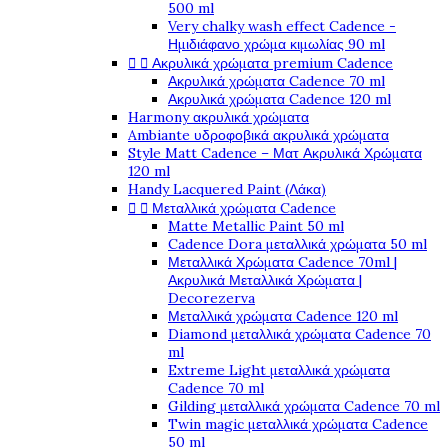
500 ml
Very chalky wash effect Cadence -
Ημιδιάφανο χρώμα κιμωλίας 90 ml


Ακρυλικά χρώματα premium Cadence
Ακρυλικά χρώματα Cadence 70 ml
Ακρυλικά χρώματα Cadence 120 ml
Harmony ακρυλικά χρώματα
Ambiante υδροφοβικά ακρυλικά χρώματα
Style Matt Cadence – Ματ Ακρυλικά Χρώματα
120 ml
Handy Lacquered Paint (Λάκα)


Μεταλλικά χρώματα Cadence
Matte Metallic Paint 50 ml
Cadence Dora μεταλλικά χρώματα 50 ml
Μεταλλικά Χρώματα Cadence 70ml |
Ακρυλικά Μεταλλικά Χρώματα |
Decorezerva
Μεταλλικά χρώματα Cadence 120 ml
Diamond μεταλλικά χρώματα Cadence 70
ml
Extreme Light μεταλλικά χρώματα
Cadence 70 ml
Gilding μεταλλικά χρώματα Cadence 70 ml
Twin magic μεταλλικά χρώματα Cadence
50 ml