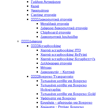
Γυάλινα Αντικείμενα
Κεριά
Υφασμάτινα
Casting στοιχεία




Διακοσμητικά στοιχεία
Μεταλλικά στοιχεία
Διάφορα διακοσμητικά στοιχεία
Chipboard στοιχεία
Διακοσμητικά λουλούδια




Διάφορα




Scrapbooking
Χαρτιά scrapbooking ITD
Χαρτιά scrapbooking RePrint
Χαρτιά scrapbooking Scrapberry's
Διπλόκαρφα στοιχεία
Μήτρες
Διακορευτές - Κοπτικά




Sospeso Trasparente
Τυπωμένα μοτίβα για Sospeso
Τυπωμένα μοτίβα για Sospeso
Holographic
Τυπωμένα μοτίβα για Sospeso Gold
Υφάσματα για Sospeso
Εργαλεία - αξεσουάρ για Sospeso
Χρώματα - Ρητίνες Sospeso