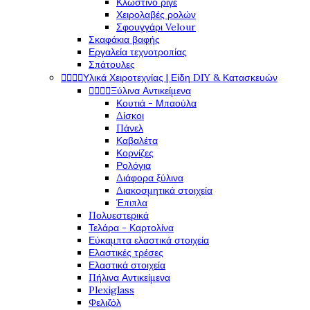
Κλώστινο ριγέ
Χειρολαβές ρολών
Σφουγγάρι Velour
Σκαφάκια βαφής
Εργαλεία τεχνοτροπίας
Σπάτουλες




Υλικά Χειροτεχνίας | Είδη DIY & Κατασκευών




Ξύλινα Αντικείμενα
Κουτιά - Μπαούλα
Δίσκοι
Πάνελ
Καβαλέτα
Κορνίζες
Ρολόγια
Διάφορα ξύλινα
Διακοσμητικά στοιχεία
Έπιπλα
Πολυεστερικά
Τελάρα - Καρτολίνα
Εύκαμπτα ελαστικά στοιχεία
Ελαστικές τρέσες
Ελαστικά στοιχεία
Πήλινα Αντικείμενα
Plexiglass
Φελιζόλ