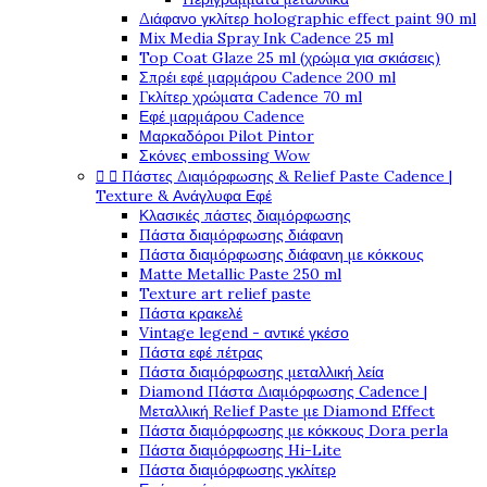
Διάφανο γκλίτερ holographic effect paint 90 ml
Mix Media Spray Ink Cadence 25 ml
Top Coat Glaze 25 ml (χρώμα για σκιάσεις)
Σπρέι εφέ μαρμάρου Cadence 200 ml
Γκλίτερ χρώματα Cadence 70 ml
Εφέ μαρμάρου Cadence
Μαρκαδόροι Pilot Pintor
Σκόνες embossing Wow


Πάστες Διαμόρφωσης & Relief Paste Cadence |
Texture & Ανάγλυφα Εφέ
Κλασικές πάστες διαμόρφωσης
Πάστα διαμόρφωσης διάφανη
Πάστα διαμόρφωσης διάφανη με κόκκους
Matte Metallic Paste 250 ml
Texture art relief paste
Πάστα κρακελέ
Vintage legend - αντικέ γκέσο
Πάστα εφέ πέτρας
Πάστα διαμόρφωσης μεταλλική λεία
Diamond Πάστα Διαμόρφωσης Cadence |
Μεταλλική Relief Paste με Diamond Effect
Πάστα διαμόρφωσης με κόκκους Dora perla
Πάστα διαμόρφωσης Hi-Lite
Πάστα διαμόρφωσης γκλίτερ