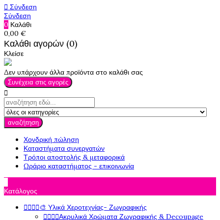

Σύνδεση
Σύνδεση
0
Καλάθι
0,00 €
Καλάθι αγορών (0)
Κλείσε
Δεν υπάρχουν άλλα προϊόντα στο καλάθι σας
Συνέχεια στις αγορές

αναζήτηση
Χονδρική πώληση
Καταστήματα συνεργατών
Τρόποι αποστολής & μεταφορικά
Ωράριο καταστήματος - επικοινωνία

Κατάλογος




🎨 Υλικά Χεροτεχνίας- Ζωγραφικής




Ακρυλικά Χρώματα Ζωγραφικής & Decoupage