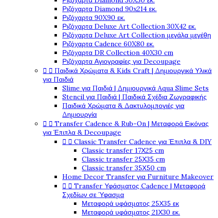
Ριζόχαρτα Diamond 30X30 εκ.
Ριζόχαρτα Diamond 90x214 εκ.
Ριζόχαρτα 90X90 εκ.
Ριζόχαρτα Deluxe Art Collection 30X42 εκ.
Ριζόχαρτα Deluxe Art Collection μεγάλα μεγέθη
Ριζόχαρτα Cadence 60X80 εκ.
Ριζόχαρτα DR Collection 40X30 cm
Ριζόχαρτα Αγιογραφίες για Decoupage


Παιδικά Χρώματα & Kids Craft | Δημιουργικά Υλικά
για Παιδιά
Slime για Παιδιά | Δημιουργικά Aqua Slime Sets
Stencil για Παιδιά | Παιδικά Σχέδια Ζωγραφικής
Παιδικά Χρώματα & Δακτυλομπογιές για
Δημιουργία


Transfer Cadence & Rub-On | Μεταφορά Εικόνας
για Έπιπλα & Decoupage


Classic Transfer Cadence για Έπιπλα & DIY
Classic transfer 17Χ25 cm
Classic transfer 25Χ35 cm
Classic transfer 35Χ50 cm
Home Decor Transfer για Furniture Makeover


Transfer Υφάσματος Cadence | Μεταφορά
Σχεδίων σε Ύφασμα
Μεταφορά υφάσματος 25Χ35 εκ
Μεταφορά υφάσματος 21Χ30 εκ.