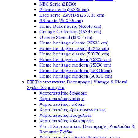
NBC Serie (21X30)
Private serie (25X35 cm)
Lace serie-Δαντέλα (25 X 35 cm)
BN serie (25 X 35 cm)
Home Decor serie (45X45 cm)
Grunge Collection (45X45 cm)
U serie Stencil (13X57 cm)
Home heritage classic (25X36 cm)
Home heritage classic (45X45 cm)
Home heritage classic (50X70 cm)
Home heritage modern (25X25 cm)
Home heritage modern (25X36 cm)
Home heritage modern (45X45 cm)
Home heritage modern (50X70 cm)




Χαρτοπετσέτες Decoupage | Vintage & Floral
Σχέδια Χειροτεχνίας
Χαρτοπετσέτες διάφορες
Χαρτοπετσέτες vintage
Χαρτοπετσέτες παιδικές
Χαρτοπετσέτες Χριστουγεννιάτικες
Χαρτοπετσέτες Πασχαλινές
Χαρτοπετσέτες καλοκαιρινές
Floral Χαρτοπετσέτες Decoupage | Λουλούδια &
Romantic Σχέδια
Χαρτοπετσέτες επαναλαμβανόμενα μοτίβα