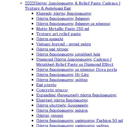




Πάστες Διαμόρφωσης & Relief Paste Cadence |
Texture & Ανάγλυφα Εφέ
Κλασικές πάστες διαμόρφωσης
Πάστα διαμόρφωσης διάφανη
Πάστα διαμόρφωσης διάφανη με κόκκους
Matte Metallic Paste 250 ml
Texture art relief paste
Πάστα κρακελέ
Vintage legend - αντικέ γκέσο
Πάστα εφέ πέτρας
Πάστα διαμόρφωσης μεταλλική λεία
Diamond Πάστα Διαμόρφωσης Cadence |
Μεταλλική Relief Paste με Diamond Effect
Πάστα διαμόρφωσης με κόκκους Dora perla
Πάστα διαμόρφωσης Hi-Lite
Πάστα διαμόρφωσης γκλίτερ
Εφέ μπετόν
Concrete stucco
Expanding (διογκωτική) πάστα διαμόρφωσης
Ελαστική πάστα διαμόφωσης
Πάστα γλυπτικής ζωγραφικής
Πάστα διαμόρφωσης mixion
Πάστες χιονιού
Πάστα διαμόρφωσης υφάσματος Fashion 50 ml
Πάστα διαμόρφωσης υφάσματος γκλίτερ