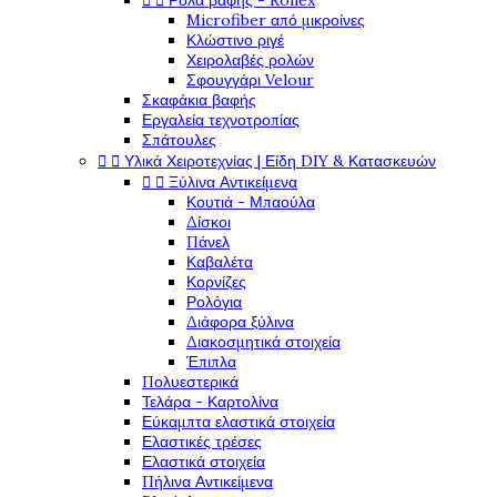


Ρολά βαφής - Rollex
Microfiber από μικροίνες
Κλώστινο ριγέ
Χειρολαβές ρολών
Σφουγγάρι Velour
Σκαφάκια βαφής
Εργαλεία τεχνοτροπίας
Σπάτουλες


Υλικά Χειροτεχνίας | Είδη DIY & Κατασκευών


Ξύλινα Αντικείμενα
Κουτιά - Μπαούλα
Δίσκοι
Πάνελ
Καβαλέτα
Κορνίζες
Ρολόγια
Διάφορα ξύλινα
Διακοσμητικά στοιχεία
Έπιπλα
Πολυεστερικά
Τελάρα - Καρτολίνα
Εύκαμπτα ελαστικά στοιχεία
Ελαστικές τρέσες
Ελαστικά στοιχεία
Πήλινα Αντικείμενα