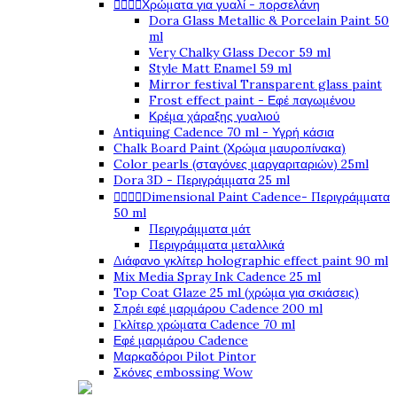




Χρώματα για γυαλί - πορσελάνη
Dora Glass Metallic & Porcelain Paint 50
ml
Very Chalky Glass Decor 59 ml
Style Matt Enamel 59 ml
Mirror festival Transparent glass paint
Frost effect paint - Εφέ παγωμένου
Κρέμα χάραξης γυαλιού
Antiquing Cadence 70 ml - Υγρή κάσια
Chalk Board Paint (Χρώμα μαυροπίνακα)
Color pearls (σταγόνες μαργαριταριών) 25ml
Dora 3D - Περιγράμματα 25 ml




Dimensional Paint Cadence- Περιγράμματα
50 ml
Περιγράμματα μάτ
Περιγράμματα μεταλλικά
Διάφανο γκλίτερ holographic effect paint 90 ml
Mix Media Spray Ink Cadence 25 ml
Top Coat Glaze 25 ml (χρώμα για σκιάσεις)
Σπρέι εφέ μαρμάρου Cadence 200 ml
Γκλίτερ χρώματα Cadence 70 ml
Εφέ μαρμάρου Cadence
Μαρκαδόροι Pilot Pintor
Σκόνες embossing Wow