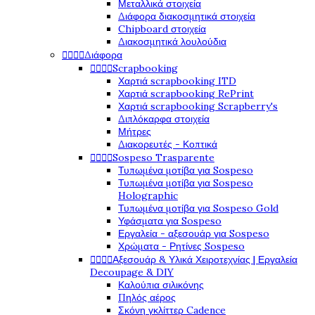
Μεταλλικά στοιχεία
Διάφορα διακοσμητικά στοιχεία
Chipboard στοιχεία
Διακοσμητικά λουλούδια
Διάφορα




Scrapbooking




Χαρτιά scrapbooking ITD
Χαρτιά scrapbooking RePrint
Χαρτιά scrapbooking Scrapberry's
Διπλόκαρφα στοιχεία
Μήτρες
Διακορευτές - Κοπτικά
Sospeso Trasparente




Τυπωμένα μοτίβα για Sospeso
Τυπωμένα μοτίβα για Sospeso
Holographic
Τυπωμένα μοτίβα για Sospeso Gold
Υφάσματα για Sospeso
Εργαλεία - αξεσουάρ για Sospeso
Χρώματα - Ρητίνες Sospeso
Αξεσουάρ & Υλικά Χειροτεχνίας | Εργαλεία




Decoupage & DIY
Καλούπια σιλικόνης
Πηλός αέρος
Σκόνη γκλίττερ Cadence