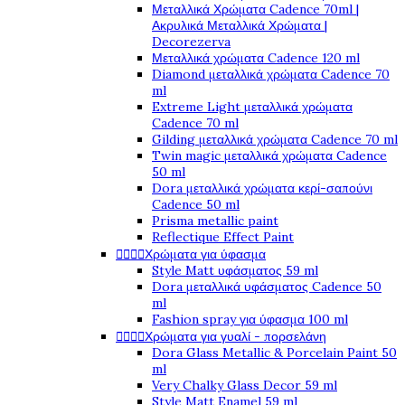
Μεταλλικά Χρώματα Cadence 70ml |
Ακρυλικά Μεταλλικά Χρώματα |
Decorezerva
Μεταλλικά χρώματα Cadence 120 ml
Diamond μεταλλικά χρώματα Cadence 70
ml
Extreme Light μεταλλικά χρώματα
Cadence 70 ml
Gilding μεταλλικά χρώματα Cadence 70 ml
Twin magic μεταλλικά χρώματα Cadence
50 ml
Dora μεταλλικά χρώματα κερί-σαπούνι
Cadence 50 ml
Prisma metallic paint
Reflectique Effect Paint
Χρώματα για ύφασμα




Style Matt υφάσματος 59 ml
Dora μεταλλικά υφάσματος Cadence 50
ml
Fashion spray για ύφασμα 100 ml
Χρώματα για γυαλί - πορσελάνη




Dora Glass Metallic & Porcelain Paint 50
ml
Very Chalky Glass Decor 59 ml
Style Matt Enamel 59 ml