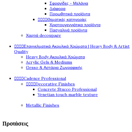
Σφραγίδες - Μελάνια
Διάφορα
Προωθητικά προϊόντα
Θεματικές κατηγορίες




Χριστουγεννιάτικα προϊόντα
Πασχαλινά προϊόντα
Χαρτιά decoupage
Επαγγελματικά Ακρυλικά Χρώματα | Heavy Body & Artist




Quality
Heavy Body Ακρυλικά Χρώματα
Acrylic Gels & Mediums
Gesso & Αστάρια Ζωγραφικής
Cadence Professional




Decorative Finishes




Concrete Stucco Professional
Venetian touch marble texture
Metallic Finishes
Προτάσεις