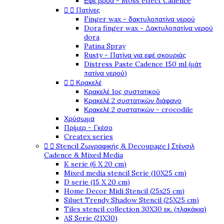
Εφέ βρύα - Moss effect Cadence
Πατίνες


Finger wax - δακτυλοπατίνα νερού
Dora finger wax - Δακτυλοπατίνα νερού
dora
Patina Spray
Rusty - Πατίνα για εφέ σκουριάς
Distress Paste Cadence 150 ml (μάτ
πατίνα νερού)
Κρακελέ


Κρακελέ 1ος συστατικού
Κρακελέ 2 συστατικών διάφανο
Κρακελέ 2 συστατικών - crocodile
Χρύσωμα
Πρίμερ - Γκέσο
Createx series
Stencil Ζωγραφικής & Decoupage | Στένσιλ


Cadence & Mixed Media
K serie (6 X 20 cm)
Mixed media stencil Serie (10X25 cm)
D serie (15 X 20 cm)
Home Decor Midi Stencil (25x25 cm)
Siluet Trendy Shadow Stencil (25X25 cm)
Tiles stencil collection 30X30 εκ. (πλακάκια)
AS Serie (21X30)