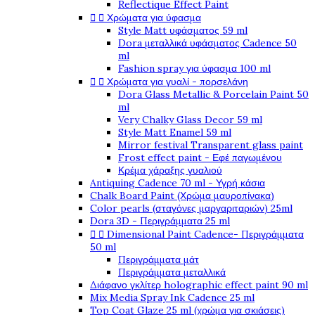
Reflectique Effect Paint
Χρώματα για ύφασμα


Style Matt υφάσματος 59 ml
Dora μεταλλικά υφάσματος Cadence 50
ml
Fashion spray για ύφασμα 100 ml
Χρώματα για γυαλί - πορσελάνη


Dora Glass Metallic & Porcelain Paint 50
ml
Very Chalky Glass Decor 59 ml
Style Matt Enamel 59 ml
Mirror festival Transparent glass paint
Frost effect paint - Εφέ παγωμένου
Κρέμα χάραξης γυαλιού
Antiquing Cadence 70 ml - Υγρή κάσια
Chalk Board Paint (Χρώμα μαυροπίνακα)
Color pearls (σταγόνες μαργαριταριών) 25ml
Dora 3D - Περιγράμματα 25 ml
Dimensional Paint Cadence- Περιγράμματα


50 ml
Περιγράμματα μάτ
Περιγράμματα μεταλλικά
Διάφανο γκλίτερ holographic effect paint 90 ml
Mix Media Spray Ink Cadence 25 ml
Top Coat Glaze 25 ml (χρώμα για σκιάσεις)