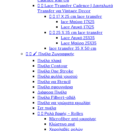
Cadence Rub On
Lace Transfer Cadence | Δαντελωτά


Transfer για Vintage Decor
17 Χ 25 cm lace transfer


lace Μαύρο 17X25
Lace Λευκό 17X25
25 X 35 cm lace transfer


Lace Λευκό 25X35
Lace Μαύρο 25X35
lace transfer 35 Χ 50 cm
🖌️ Πινέλα Ζωγραφικής


Πινέλα πλακέ
Πινέλα Contour
Πινέλα One Stroke
Πινέλα φυλλά χρυσού
Πινέλα για Stencil
Πινέλα σφουγγάρια
Διάφορα Πινέλα
Πινέλα Filbert-οβάλ
Πινέλα για χρώματα κιμωλίας
Σετ πινέλα
Ρολά βαφής - Rollex


Microfiber από μικροίνες
Κλώστινο ριγέ
Χειρολαβές ρολών