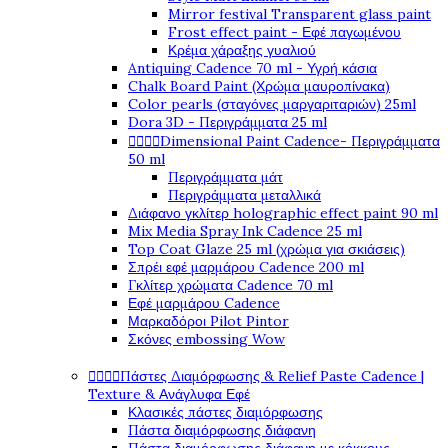
Mirror festival Transparent glass paint
Frost effect paint - Εφέ παγωμένου
Κρέμα χάραξης γυαλιού
Antiquing Cadence 70 ml - Υγρή κάσια
Chalk Board Paint (Χρώμα μαυροπίνακα)
Color pearls (σταγόνες μαργαριταριών) 25ml
Dora 3D - Περιγράμματα 25 ml
Dimensional Paint Cadence- Περιγράμματα




50 ml
Περιγράμματα μάτ
Περιγράμματα μεταλλικά
Διάφανο γκλίτερ holographic effect paint 90 ml
Mix Media Spray Ink Cadence 25 ml
Top Coat Glaze 25 ml (χρώμα για σκιάσεις)
Σπρέι εφέ μαρμάρου Cadence 200 ml
Γκλίτερ χρώματα Cadence 70 ml
Εφέ μαρμάρου Cadence
Μαρκαδόροι Pilot Pintor
Σκόνες embossing Wow
Πάστες Διαμόρφωσης & Relief Paste Cadence |




Texture & Ανάγλυφα Εφέ
Κλασικές πάστες διαμόρφωσης
Πάστα διαμόρφωσης διάφανη