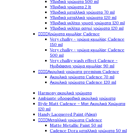
Υβριδικά χρώματα 500 ml
Υβριδικά χρώματα 2 lt
Υβριδικά μεταλλικά χρώματα 70 ml
Υβριδικά μεταλλικά χρώματα 120 ml
Υβριδικά γκλίτερ χρυσό χρώματα 120 ml
Υβριδικά γκλίτερ ασημί χρώματα 120 ml
Χρώματα κιμωλίας Cadence




Very chalky - χρώμα κιμωλίας Cadence
150 ml
Very chalky - χρώμα κιμωλίας Cadence
500 ml
Very chalky wash effect Cadence -
Ημιδιάφανο χρώμα κιμωλίας 90 ml
Ακρυλικά χρώματα premium Cadence




Ακρυλικά χρώματα Cadence 70 ml
Ακρυλικά χρώματα Cadence 120 ml
Harmony ακρυλικά χρώματα
Ambiante υδροφοβικά ακρυλικά χρώματα
Style Matt Cadence – Ματ Ακρυλικά Χρώματα
120 ml
Handy Lacquered Paint (Λάκα)
Μεταλλικά χρώματα Cadence




Matte Metallic Paint 50 ml
Cadence Dora μεταλλικά χρώματα 50 ml