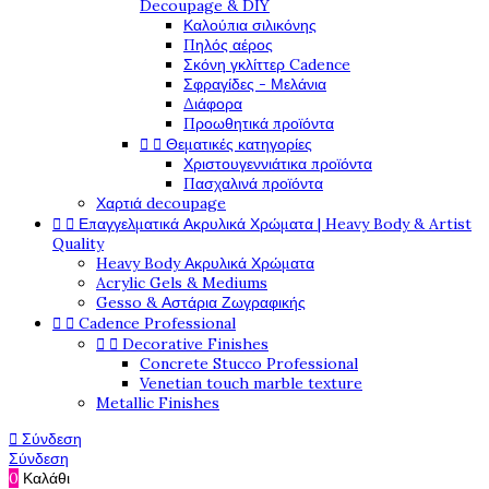
Decoupage & DIY
Καλούπια σιλικόνης
Πηλός αέρος
Σκόνη γκλίττερ Cadence
Σφραγίδες - Μελάνια
Διάφορα
Προωθητικά προϊόντα
Θεματικές κατηγορίες


Χριστουγεννιάτικα προϊόντα
Πασχαλινά προϊόντα
Χαρτιά decoupage
Επαγγελματικά Ακρυλικά Χρώματα | Heavy Body & Artist


Quality
Heavy Body Ακρυλικά Χρώματα
Acrylic Gels & Mediums
Gesso & Αστάρια Ζωγραφικής
Cadence Professional


Decorative Finishes


Concrete Stucco Professional
Venetian touch marble texture
Metallic Finishes
Σύνδεση

Σύνδεση
0
Καλάθι