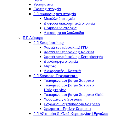
Υφασμάτινα
Casting στοιχεία
Διακοσμητικά στοιχεία


Μεταλλικά στοιχεία
Διάφορα διακοσμητικά στοιχεία
Chipboard στοιχεία
Διακοσμητικά λουλούδια
Διάφορα


Scrapbooking


Χαρτιά scrapbooking ITD
Χαρτιά scrapbooking RePrint
Χαρτιά scrapbooking Scrapberry's
Διπλόκαρφα στοιχεία
Μήτρες
Διακορευτές - Κοπτικά
Sospeso Trasparente


Τυπωμένα μοτίβα για Sospeso
Τυπωμένα μοτίβα για Sospeso
Holographic
Τυπωμένα μοτίβα για Sospeso Gold
Υφάσματα για Sospeso
Εργαλεία - αξεσουάρ για Sospeso
Χρώματα - Ρητίνες Sospeso
Αξεσουάρ & Υλικά Χειροτεχνίας | Εργαλεία

