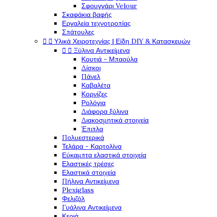
Σφουγγάρι Velour
Σκαφάκια βαφής
Εργαλεία τεχνοτροπίας
Σπάτουλες
Υλικά Χειροτεχνίας | Είδη DIY & Κατασκευών


Ξύλινα Αντικείμενα


Κουτιά - Μπαούλα
Δίσκοι
Πάνελ
Καβαλέτα
Κορνίζες
Ρολόγια
Διάφορα ξύλινα
Διακοσμητικά στοιχεία
Έπιπλα
Πολυεστερικά
Τελάρα - Καρτολίνα
Εύκαμπτα ελαστικά στοιχεία
Ελαστικές τρέσες
Ελαστικά στοιχεία
Πήλινα Αντικείμενα
Plexiglass
Φελιζόλ
Γυάλινα Αντικείμενα
Κεριά