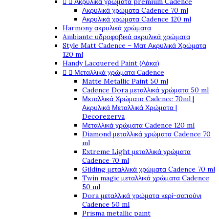
Ακρυλικά χρώματα premium Cadence


Ακρυλικά χρώματα Cadence 70 ml
Ακρυλικά χρώματα Cadence 120 ml
Harmony ακρυλικά χρώματα
Ambiante υδροφοβικά ακρυλικά χρώματα
Style Matt Cadence – Ματ Ακρυλικά Χρώματα
120 ml
Handy Lacquered Paint (Λάκα)
Μεταλλικά χρώματα Cadence


Matte Metallic Paint 50 ml
Cadence Dora μεταλλικά χρώματα 50 ml
Μεταλλικά Χρώματα Cadence 70ml |
Ακρυλικά Μεταλλικά Χρώματα |
Decorezerva
Μεταλλικά χρώματα Cadence 120 ml
Diamond μεταλλικά χρώματα Cadence 70
ml
Extreme Light μεταλλικά χρώματα
Cadence 70 ml
Gilding μεταλλικά χρώματα Cadence 70 ml
Twin magic μεταλλικά χρώματα Cadence
50 ml
Dora μεταλλικά χρώματα κερί-σαπούνι
Cadence 50 ml
Prisma metallic paint