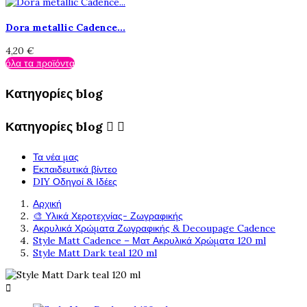
Dora metallic Cadence...
4,20 €
όλα τα προϊόντα
Κατηγορίες blog
Κατηγορίες blog


Τα νέα μας
Εκπαιδευτικά βίντεο
DIY Οδηγοί & Ιδέες
Αρχική
🎨 Υλικά Χεροτεχνίας- Ζωγραφικής
Ακρυλικά Χρώματα Ζωγραφικής & Decoupage Cadence
Style Matt Cadence – Ματ Ακρυλικά Χρώματα 120 ml
Style Matt Dark teal 120 ml
