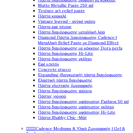
Πάστα διαμόρφωσης διάφανη με κόκκους
Matte Metallic Paste 250 ml
Texture art relief paste
Πάστα κρακελέ
Vintage legend - αντικέ γκέσο
Πάστα εφέ πέτρας
Πάστα διαμόρφωσης μεταλλική λεία
Diamond Πάστα Διαμόρφωσης Cadence |
Μεταλλική Relief Paste με Diamond Effect
Πάστα διαμόρφωσης με κόκκους Dora perla
Πάστα διαμόρφωσης Hi-Lite
Πάστα διαμόρφωσης γκλίτερ
Εφέ μπετόν
Concrete stucco
Expanding (διογκωτική) πάστα διαμόρφωσης
Ελαστική πάστα διαμόφωσης
Πάστα γλυπτικής ζωγραφικής
Πάστα διαμόρφωσης mixion
Πάστες χιονιού
Πάστα διαμόρφωσης υφάσματος Fashion 50 ml
Πάστα διαμόρφωσης υφάσματος γκλίτερ
Πάστα διαμόρφωσης υφάσματος Hi-Lite
Πάστα Shabby Chic -Μάτ
Cadence Mediums & Υλικά Ζωγραφικής | Gel &



