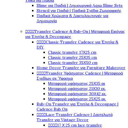
Υλικά για Παιδιά
Slime για Παιδιά | Δημιουργικά Aqua Slime Sets
Stencil για Παιδιά | Παιδικά Σχέδια Ζωγραφικής
Παιδικά Χρώματα & Δακτυλομπογιές για
Δημιουργία
Transfer Cadence & Rub-On | Μεταφορά Εικόνας




για Έπιπλα & Decoupage
Classic Transfer Cadence για Έπιπλα &




DIY
Classic transfer 17Χ25 cm
Classic transfer 25Χ35 cm
Classic transfer 35Χ50 cm
Home Decor Transfer για Furniture Makeover
Transfer Υφάσματος Cadence | Μεταφορά




Σχεδίων σε Ύφασμα
Μεταφορά υφάσματος 25Χ35 εκ
Μεταφορά υφάσματος 21Χ30 εκ.
Μεταφορά υφάσματος 30Χ42 εκ.
Μεταφορά υφάσματος 25Χ25 εκ.
Rub-On Transfer για Έπιπλα & Decoupage |
Cadence Rub On
Lace Transfer Cadence | Δαντελωτά




Transfer για Vintage Decor
17 Χ 25 cm lace transfer



