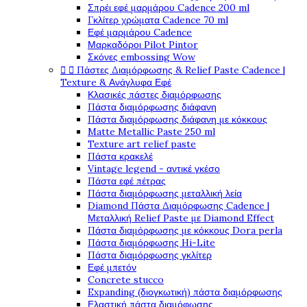
Σπρέι εφέ μαρμάρου Cadence 200 ml
Γκλίτερ χρώματα Cadence 70 ml
Εφέ μαρμάρου Cadence
Μαρκαδόροι Pilot Pintor
Σκόνες embossing Wow
Πάστες Διαμόρφωσης & Relief Paste Cadence |


Texture & Ανάγλυφα Εφέ
Κλασικές πάστες διαμόρφωσης
Πάστα διαμόρφωσης διάφανη
Πάστα διαμόρφωσης διάφανη με κόκκους
Matte Metallic Paste 250 ml
Texture art relief paste
Πάστα κρακελέ
Vintage legend - αντικέ γκέσο
Πάστα εφέ πέτρας
Πάστα διαμόρφωσης μεταλλική λεία
Diamond Πάστα Διαμόρφωσης Cadence |
Μεταλλική Relief Paste με Diamond Effect
Πάστα διαμόρφωσης με κόκκους Dora perla
Πάστα διαμόρφωσης Hi-Lite
Πάστα διαμόρφωσης γκλίτερ
Εφέ μπετόν
Concrete stucco
Expanding (διογκωτική) πάστα διαμόρφωσης
Ελαστική πάστα διαμόφωσης