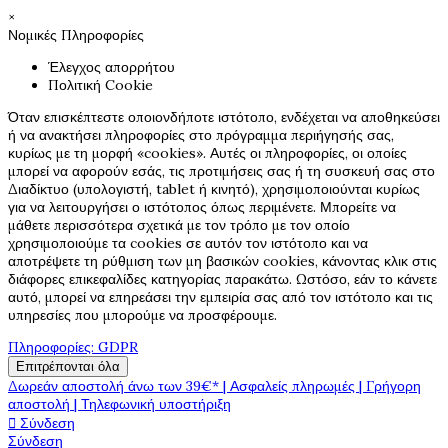
×
Νομικές Πληροφορίες
Έλεγχος απορρήτου
Πολιτική Cookie
Όταν επισκέπτεστε οποιονδήποτε ιστότοπο, ενδέχεται να αποθηκεύσει
ή να ανακτήσει πληροφορίες στο πρόγραμμα περιήγησής σας,
κυρίως με τη μορφή «cookies». Αυτές οι πληροφορίες, οι οποίες
μπορεί να αφορούν εσάς, τις προτιμήσεις σας ή τη συσκευή σας στο
Διαδίκτυο (υπολογιστή, tablet ή κινητό), χρησιμοποιούνται κυρίως
για να λειτουργήσει ο ιστότοπος όπως περιμένετε. Μπορείτε να
μάθετε περισσότερα σχετικά με τον τρόπο με τον οποίο
χρησιμοποιούμε τα cookies σε αυτόν τον ιστότοπο και να
αποτρέψετε τη ρύθμιση των μη βασικών cookies, κάνοντας κλικ στις
διάφορες επικεφαλίδες κατηγορίας παρακάτω. Ωστόσο, εάν το κάνετε
αυτό, μπορεί να επηρεάσει την εμπειρία σας από τον ιστότοπο και τις
υπηρεσίες που μπορούμε να προσφέρουμε.
Πληροφορίες: GDPR
Επιτρέπονται όλα
Δωρεάν αποστολή άνω των 39€* | Ασφαλείς πληρωμές | Γρήγορη
αποστολή | Τηλεφωνική υποστήριξη
Σύνδεση

Σύνδεση