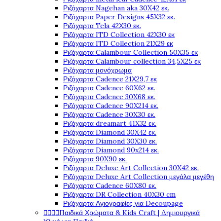
Ριζόχαρτα Nagehan aka 30X42 εκ.
Ριζόχαρτα Paper Designs 45X32 εκ.
Ριζόχαρτα Tela 42Χ30 εκ.
Ριζόχαρτα ITD Collection 42X30 εκ
Ριζόχαρτα ITD Collection 21X29 εκ
Ριζόχαρτα Calambour Collection 50X35 εκ
Ριζόχαρτα Calambour collection 34,5X25 εκ
Ριζόχαρτα μονόχρωμα
Ριζόχαρτα Cadence 21Χ29,7 εκ
Ριζόχαρτα Cadence 60X62 εκ.
Ριζόχαρτα Cadence 30X68 εκ.
Ριζόχαρτα Cadence 90X214 εκ.
Ριζόχαρτα Cadence 30X30 εκ.
Ριζόχαρτα dreamart 41X32 εκ.
Ριζόχαρτα Diamond 30X42 εκ.
Ριζόχαρτα Diamond 30X30 εκ.
Ριζόχαρτα Diamond 90x214 εκ.
Ριζόχαρτα 90X90 εκ.
Ριζόχαρτα Deluxe Art Collection 30X42 εκ.
Ριζόχαρτα Deluxe Art Collection μεγάλα μεγέθη
Ριζόχαρτα Cadence 60X80 εκ.
Ριζόχαρτα DR Collection 40X30 cm
Ριζόχαρτα Αγιογραφίες για Decoupage
Παιδικά Χρώματα & Kids Craft | Δημιουργικά



