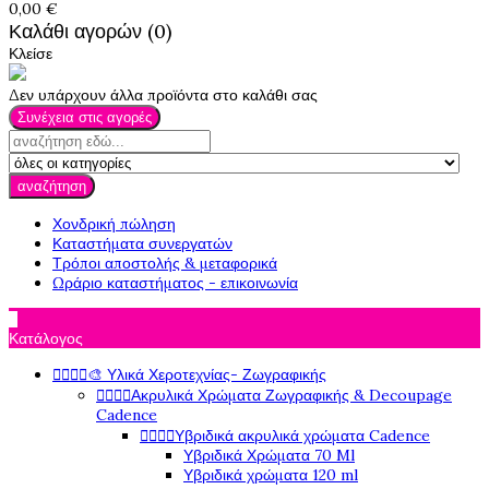
0,00 €
Καλάθι αγορών (0)
Κλείσε
Δεν υπάρχουν άλλα προϊόντα στο καλάθι σας
Συνέχεια στις αγορές
αναζήτηση
Χονδρική πώληση
Καταστήματα συνεργατών
Τρόποι αποστολής & μεταφορικά
Ωράριο καταστήματος - επικοινωνία

Κατάλογος
🎨 Υλικά Χεροτεχνίας- Ζωγραφικής




Ακρυλικά Χρώματα Ζωγραφικής & Decoupage




Cadence
Υβριδικά ακρυλικά χρώματα Cadence




Υβριδικά Χρώματα 70 Ml
Υβριδικά χρώματα 120 ml