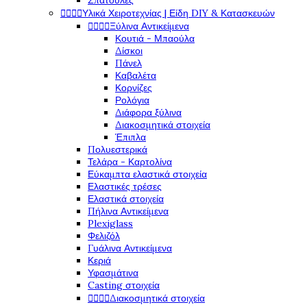
Σπάτουλες
Υλικά Χειροτεχνίας | Είδη DIY & Κατασκευών




Ξύλινα Αντικείμενα




Κουτιά - Μπαούλα
Δίσκοι
Πάνελ
Καβαλέτα
Κορνίζες
Ρολόγια
Διάφορα ξύλινα
Διακοσμητικά στοιχεία
Έπιπλα
Πολυεστερικά
Τελάρα - Καρτολίνα
Εύκαμπτα ελαστικά στοιχεία
Ελαστικές τρέσες
Ελαστικά στοιχεία
Πήλινα Αντικείμενα
Plexiglass
Φελιζόλ
Γυάλινα Αντικείμενα
Κεριά
Υφασμάτινα
Casting στοιχεία
Διακοσμητικά στοιχεία



