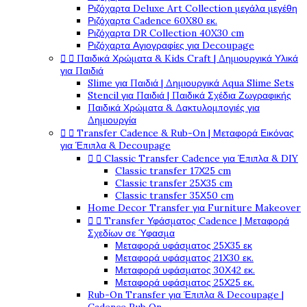
Ριζόχαρτα Deluxe Art Collection μεγάλα μεγέθη
Ριζόχαρτα Cadence 60X80 εκ.
Ριζόχαρτα DR Collection 40X30 cm
Ριζόχαρτα Αγιογραφίες για Decoupage
Παιδικά Χρώματα & Kids Craft | Δημιουργικά Υλικά


για Παιδιά
Slime για Παιδιά | Δημιουργικά Aqua Slime Sets
Stencil για Παιδιά | Παιδικά Σχέδια Ζωγραφικής
Παιδικά Χρώματα & Δακτυλομπογιές για
Δημιουργία
Transfer Cadence & Rub-On | Μεταφορά Εικόνας


για Έπιπλα & Decoupage
Classic Transfer Cadence για Έπιπλα & DIY


Classic transfer 17Χ25 cm
Classic transfer 25Χ35 cm
Classic transfer 35Χ50 cm
Home Decor Transfer για Furniture Makeover
Transfer Υφάσματος Cadence | Μεταφορά


Σχεδίων σε Ύφασμα
Μεταφορά υφάσματος 25Χ35 εκ
Μεταφορά υφάσματος 21Χ30 εκ.
Μεταφορά υφάσματος 30Χ42 εκ.
Μεταφορά υφάσματος 25Χ25 εκ.
Rub-On Transfer για Έπιπλα & Decoupage |