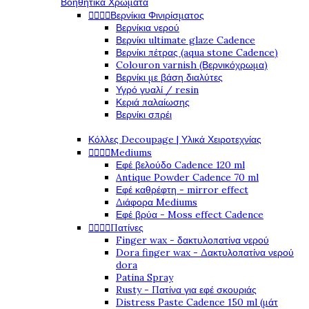
Βοηθητικά Χρώματα
Βερνίκια Φινιρίσματος




Βερνίκια νερού
Βερνίκι ultimate glaze Cadence
Βερνίκι πέτρας (aqua stone Cadence)
Colouron varnish (Βερνικόχρωμα)
Βερνίκι με βάση διαλύτες
Υγρό γυαλί / resin
Κεριά παλαίωσης
Βερνίκι σπρέι
Κόλλες Decoupage | Υλικά Χειροτεχνίας
Mediums




Εφέ βελούδο Cadence 120 ml
Antique Powder Cadence 70 ml
Εφέ καθρέφτη - mirror effect
Διάφορα Mediums
Εφέ βρύα - Moss effect Cadence
Πατίνες




Finger wax - δακτυλοπατίνα νερού
Dora finger wax - Δακτυλοπατίνα νερού
dora
Patina Spray
Rusty - Πατίνα για εφέ σκουριάς
Distress Paste Cadence 150 ml (μάτ