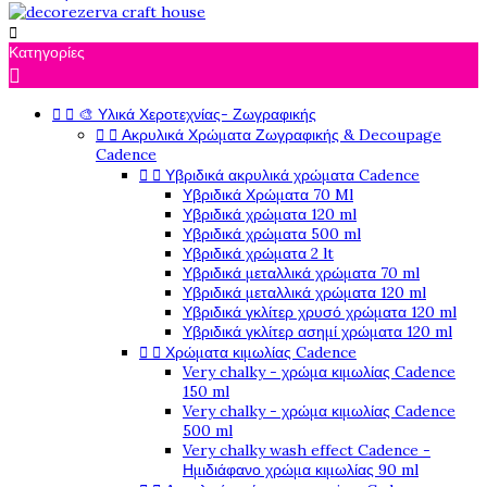

Κατηγορίες

🎨 Υλικά Χεροτεχνίας- Ζωγραφικής


Ακρυλικά Χρώματα Ζωγραφικής & Decoupage


Cadence
Υβριδικά ακρυλικά χρώματα Cadence


Υβριδικά Χρώματα 70 Ml
Υβριδικά χρώματα 120 ml
Υβριδικά χρώματα 500 ml
Υβριδικά χρώματα 2 lt
Υβριδικά μεταλλικά χρώματα 70 ml
Υβριδικά μεταλλικά χρώματα 120 ml
Υβριδικά γκλίτερ χρυσό χρώματα 120 ml
Υβριδικά γκλίτερ ασημί χρώματα 120 ml
Χρώματα κιμωλίας Cadence


Very chalky - χρώμα κιμωλίας Cadence
150 ml
Very chalky - χρώμα κιμωλίας Cadence
500 ml
Very chalky wash effect Cadence -
Ημιδιάφανο χρώμα κιμωλίας 90 ml