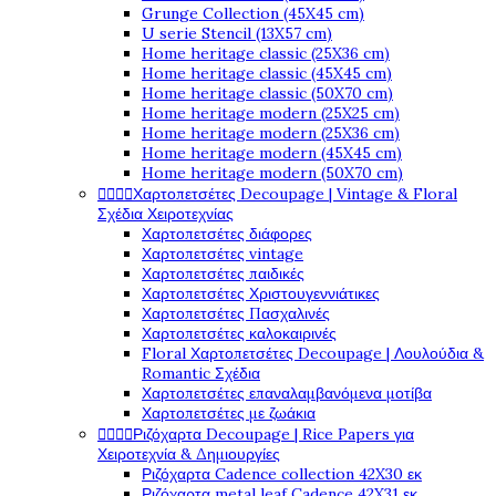
Grunge Collection (45X45 cm)
U serie Stencil (13X57 cm)
Home heritage classic (25X36 cm)
Home heritage classic (45X45 cm)
Home heritage classic (50X70 cm)
Home heritage modern (25X25 cm)
Home heritage modern (25X36 cm)
Home heritage modern (45X45 cm)
Home heritage modern (50X70 cm)
Χαρτοπετσέτες Decoupage | Vintage & Floral




Σχέδια Χειροτεχνίας
Χαρτοπετσέτες διάφορες
Χαρτοπετσέτες vintage
Χαρτοπετσέτες παιδικές
Χαρτοπετσέτες Χριστουγεννιάτικες
Χαρτοπετσέτες Πασχαλινές
Χαρτοπετσέτες καλοκαιρινές
Floral Χαρτοπετσέτες Decoupage | Λουλούδια &
Romantic Σχέδια
Χαρτοπετσέτες επαναλαμβανόμενα μοτίβα
Χαρτοπετσέτες με ζωάκια
Ριζόχαρτα Decoupage | Rice Papers για




Χειροτεχνία & Δημιουργίες
Ριζόχαρτα Cadence collection 42X30 εκ
Ριζόχαρτα metal leaf Cadence 42X31 εκ