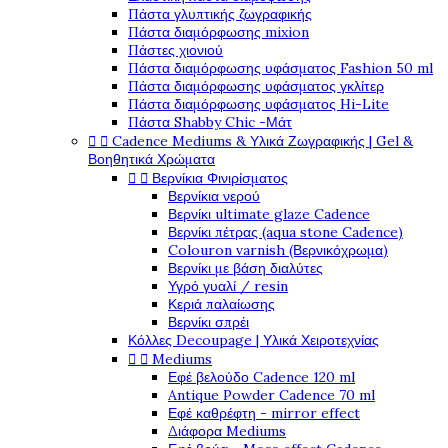
Πάστα γλυπτικής ζωγραφικής
Πάστα διαμόρφωσης mixion
Πάστες χιονιού
Πάστα διαμόρφωσης υφάσματος Fashion 50 ml
Πάστα διαμόρφωσης υφάσματος γκλίτερ
Πάστα διαμόρφωσης υφάσματος Hi-Lite
Πάστα Shabby Chic -Μάτ
Cadence Mediums & Υλικά Ζωγραφικής | Gel &


Βοηθητικά Χρώματα
Βερνίκια Φινιρίσματος


Βερνίκια νερού
Βερνίκι ultimate glaze Cadence
Βερνίκι πέτρας (aqua stone Cadence)
Colouron varnish (Βερνικόχρωμα)
Βερνίκι με βάση διαλύτες
Υγρό γυαλί / resin
Κεριά παλαίωσης
Βερνίκι σπρέι
Κόλλες Decoupage | Υλικά Χειροτεχνίας
Mediums


Εφέ βελούδο Cadence 120 ml
Antique Powder Cadence 70 ml
Εφέ καθρέφτη - mirror effect
Διάφορα Mediums