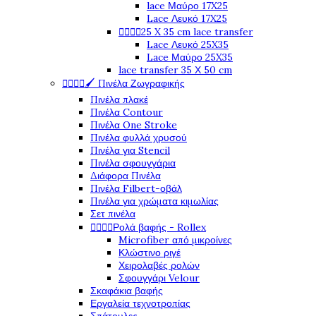
lace Μαύρο 17X25
Lace Λευκό 17X25
25 X 35 cm lace transfer




Lace Λευκό 25X35
Lace Μαύρο 25X35
lace transfer 35 Χ 50 cm
🖌️ Πινέλα Ζωγραφικής




Πινέλα πλακέ
Πινέλα Contour
Πινέλα One Stroke
Πινέλα φυλλά χρυσού
Πινέλα για Stencil
Πινέλα σφουγγάρια
Διάφορα Πινέλα
Πινέλα Filbert-οβάλ
Πινέλα για χρώματα κιμωλίας
Σετ πινέλα
Ρολά βαφής - Rollex




Microfiber από μικροίνες
Κλώστινο ριγέ
Χειρολαβές ρολών
Σφουγγάρι Velour
Σκαφάκια βαφής
Εργαλεία τεχνοτροπίας