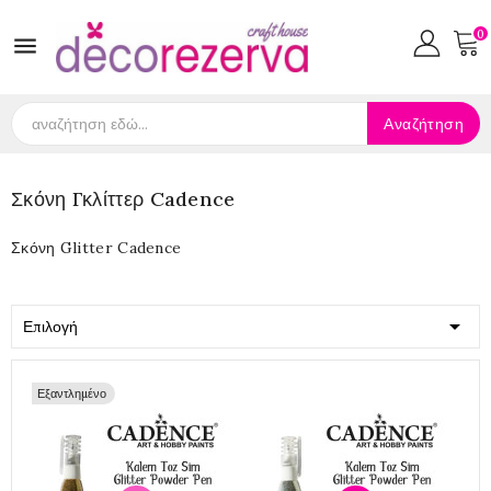
0

Αναζήτηση
Σκόνη Γκλίττερ Cadence
Σκόνη Glitter Cadence

Επιλογή
Εξαντλημένο