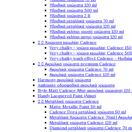
Υβριδικά χρώματα 120 ml
Υβριδικά χρώματα 500 ml
Υβριδικά χρώματα 2 lt
Υβριδικά μεταλλικά χρώματα 70 ml
Υβριδικά μεταλλικά χρώματα 120 ml
Υβριδικά γκλίτερ χρυσό χρώματα 120 ml
Υβριδικά γκλίτερ ασημί χρώματα 120 ml


Χρώματα κιμωλίας Cadence
Very chalky - χρώμα κιμωλίας Cadence 150
Very chalky - χρώμα κιμωλίας Cadence 500
Very chalky wash effect Cadence - Ημιδιά


Ακρυλικά χρώματα premium Cadence
Ακρυλικά χρώματα Cadence 70 ml
Ακρυλικά χρώματα Cadence 120 ml
Harmony ακρυλικά χρώματα
Ambiante υδροφοβικά ακρυλικά χρώματα
Style Matt Cadence (Ματ ακρυλικά χρώματα) 120
Handy Lacquered Paint (Λάκα)


Μεταλλικά χρώματα Cadence
Matte Metallic Paint 50 ml
Cadence Dora μεταλλικά χρώματα 50 ml
Μεταλλικά Χρώματα Cadence 70ml | Ακρυλι
Μεταλλικά χρώματα Cadence 120 ml
Diamond μεταλλικά χρώματα Cadence 70 m