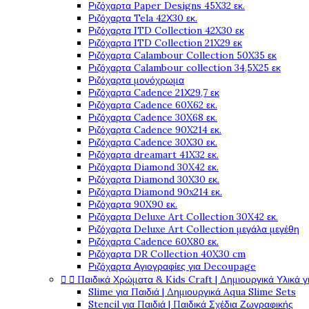
Ριζόχαρτα Paper Designs 45X32 εκ.
Ριζόχαρτα Tela 42Χ30 εκ.
Ριζόχαρτα ITD Collection 42X30 εκ
Ριζόχαρτα ITD Collection 21X29 εκ
Ριζόχαρτα Calambour Collection 50X35 εκ
Ριζόχαρτα Calambour collection 34,5X25 εκ
Ριζόχαρτα μονόχρωμα
Ριζόχαρτα Cadence 21Χ29,7 εκ
Ριζόχαρτα Cadence 60X62 εκ.
Ριζόχαρτα Cadence 30X68 εκ.
Ριζόχαρτα Cadence 90X214 εκ.
Ριζόχαρτα Cadence 30X30 εκ.
Ριζόχαρτα dreamart 41X32 εκ.
Ριζόχαρτα Diamond 30X42 εκ.
Ριζόχαρτα Diamond 30X30 εκ.
Ριζόχαρτα Diamond 90x214 εκ.
Ριζόχαρτα 90X90 εκ.
Ριζόχαρτα Deluxe Art Collection 30X42 εκ.
Ριζόχαρτα Deluxe Art Collection μεγάλα μεγέθη
Ριζόχαρτα Cadence 60X80 εκ.
Ριζόχαρτα DR Collection 40X30 cm
Ριζόχαρτα Αγιογραφίες για Decoupage


Παιδικά Χρώματα & Kids Craft | Δημιουργικά Υλικά γ
Slime για Παιδιά | Δημιουργικά Aqua Slime Sets
Stencil για Παιδιά | Παιδικά Σχέδια Ζωγραφικής