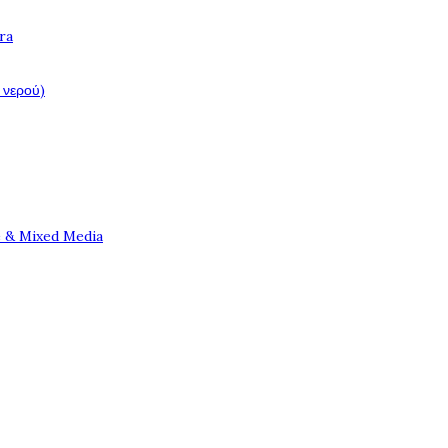
ra
 νερού)
e & Mixed Media