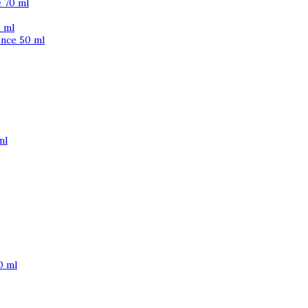
 70 ml
 ml
ence 50 ml
ml
0 ml