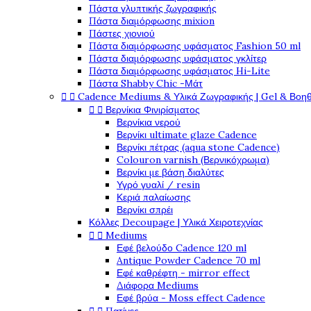
Πάστα γλυπτικής ζωγραφικής
Πάστα διαμόρφωσης mixion
Πάστες χιονιού
Πάστα διαμόρφωσης υφάσματος Fashion 50 ml
Πάστα διαμόρφωσης υφάσματος γκλίτερ
Πάστα διαμόρφωσης υφάσματος Hi-Lite
Πάστα Shabby Chic -Μάτ


Cadence Mediums & Υλικά Ζωγραφικής | Gel & Βοη


Βερνίκια Φινιρίσματος
Βερνίκια νερού
Βερνίκι ultimate glaze Cadence
Βερνίκι πέτρας (aqua stone Cadence)
Colouron varnish (Βερνικόχρωμα)
Βερνίκι με βάση διαλύτες
Υγρό γυαλί / resin
Κεριά παλαίωσης
Βερνίκι σπρέι
Κόλλες Decoupage | Υλικά Χειροτεχνίας


Mediums
Εφέ βελούδο Cadence 120 ml
Antique Powder Cadence 70 ml
Εφέ καθρέφτη - mirror effect
Διάφορα Mediums
Εφέ βρύα - Moss effect Cadence