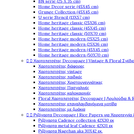
BN serie (25 X 35 cm)
Home Decor serie (45X45 cm)
Grunge Collection (45X45 cm)
U serie Stencil (13X57 cm)
Home heritage classic (25X36 cm)
Home heritage classic (45X45 cm)
Home heritage classic (50X70 cm)
Home heritage modern (25X25 cm)
Home heritage modern (25X36 cm)
Home heritage modern (45X45 cm)
Home heritage modern (50X70 cm)


Χαρτοπετσέτες Decoupage | Vintage & Floral Σχέδια
Χαρτοπετσέτες διάφορες
Χαρτοπετσέτες vintage
Χαρτοπετσέτες παιδικές
Χαρτοπετσέτες Χριστουγεννιάτικες
Χαρτοπετσέτες Πασχαλινές
Χαρτοπετσέτες καλοκαιρινές
Floral Χαρτοπετσέτες Decoupage | Λουλούδια & 
Χαρτοπετσέτες επαναλαμβανόμενα μοτίβα
Χαρτοπετσέτες με ζωάκια


Ριζόχαρτα Decoupage | Rice Papers για Χειροτεχνία 
Ριζόχαρτα Cadence collection 42X30 εκ
Ριζόχαρτα metal leaf Cadence 42X31 εκ
Ριζόχαρτα Nagehan aka 30X42 εκ.