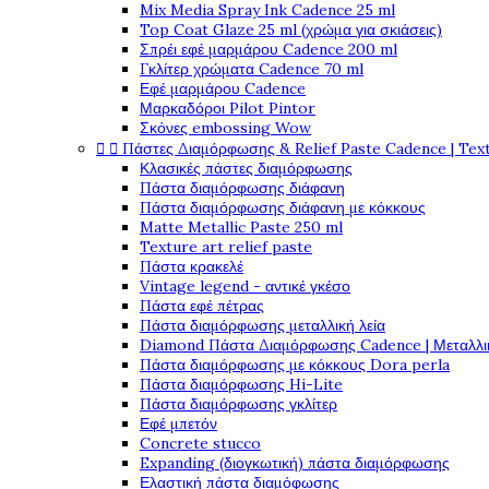
Mix Media Spray Ink Cadence 25 ml
Top Coat Glaze 25 ml (χρώμα για σκιάσεις)
Σπρέι εφέ μαρμάρου Cadence 200 ml
Γκλίτερ χρώματα Cadence 70 ml
Εφέ μαρμάρου Cadence
Μαρκαδόροι Pilot Pintor
Σκόνες embossing Wow


Πάστες Διαμόρφωσης & Relief Paste Cadence | Tex
Κλασικές πάστες διαμόρφωσης
Πάστα διαμόρφωσης διάφανη
Πάστα διαμόρφωσης διάφανη με κόκκους
Matte Metallic Paste 250 ml
Texture art relief paste
Πάστα κρακελέ
Vintage legend - αντικέ γκέσο
Πάστα εφέ πέτρας
Πάστα διαμόρφωσης μεταλλική λεία
Diamond Πάστα Διαμόρφωσης Cadence | Μεταλλικ
Πάστα διαμόρφωσης με κόκκους Dora perla
Πάστα διαμόρφωσης Hi-Lite
Πάστα διαμόρφωσης γκλίτερ
Εφέ μπετόν
Concrete stucco
Expanding (διογκωτική) πάστα διαμόρφωσης
Ελαστική πάστα διαμόφωσης