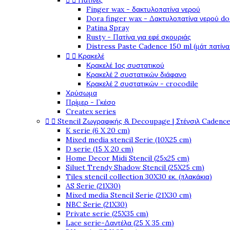


Πατίνες
Finger wax - δακτυλοπατίνα νερού
Dora finger wax - Δακτυλοπατίνα νερού do
Patina Spray
Rusty - Πατίνα για εφέ σκουριάς
Distress Paste Cadence 150 ml (μάτ πατίνα


Κρακελέ
Κρακελέ 1ος συστατικού
Κρακελέ 2 συστατικών διάφανο
Κρακελέ 2 συστατικών - crocodile
Χρύσωμα
Πρίμερ - Γκέσο
Createx series


Stencil Ζωγραφικής & Decoupage | Στένσιλ Cadenc
K serie (6 X 20 cm)
Mixed media stencil Serie (10X25 cm)
D serie (15 X 20 cm)
Home Decor Midi Stencil (25x25 cm)
Siluet Trendy Shadow Stencil (25X25 cm)
Tiles stencil collection 30X30 εκ. (πλακάκια)
AS Serie (21X30)
Mixed media Stencil Serie (21X30 cm)
NBC Serie (21X30)
Private serie (25X35 cm)
Lace serie-Δαντέλα (25 X 35 cm)