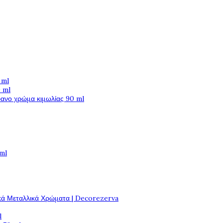
 ml
 ml
φανο χρώμα κιμωλίας 90 ml
 ml
κά Μεταλλικά Χρώματα | Decorezerva
l