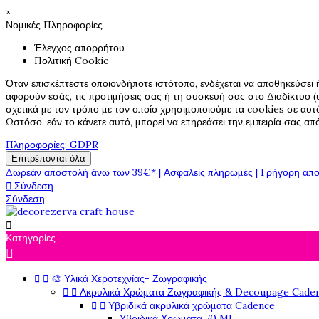
×
Νομικές Πληροφορίες
Έλεγχος απορρήτου
Πολιτική Cookie
Όταν επισκέπτεστε οποιονδήποτε ιστότοπο, ενδέχεται να αποθηκεύσει 
αφορούν εσάς, τις προτιμήσεις σας ή τη συσκευή σας στο Διαδίκτυο (υ
σχετικά με τον τρόπο με τον οποίο χρησιμοποιούμε τα cookies σε αυτ
Ωστόσο, εάν το κάνετε αυτό, μπορεί να επηρεάσει την εμπειρία σας α
Πληροφορίες: GDPR
Επιτρέπονται όλα
Δωρεάν αποστολή άνω των 39€* | Ασφαλείς πληρωμές | Γρήγορη απο

Σύνδεση
Σύνδεση

Κατηγορίες



🎨 Υλικά Χεροτεχνίας- Ζωγραφικής


Ακρυλικά Χρώματα Ζωγραφικής & Decoupage Cade


Υβριδικά ακρυλικά χρώματα Cadence
Υβριδικά Χρώματα 70 Ml