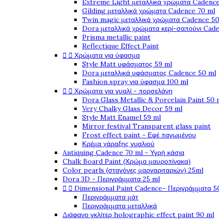
Extreme Light μεταλλικά χρώματα Cadence
Gilding μεταλλικά χρώματα Cadence 70 ml
Twin magic μεταλλικά χρώματα Cadence 50
Dora μεταλλικά χρώματα κερί-σαπούνι Cad
Prisma metallic paint
Reflectique Effect Paint


Χρώματα για ύφασμα
Style Matt υφάσματος 59 ml
Dora μεταλλικά υφάσματος Cadence 50 ml
Fashion spray για ύφασμα 100 ml


Χρώματα για γυαλί - πορσελάνη
Dora Glass Metallic & Porcelain Paint 50 
Very Chalky Glass Decor 59 ml
Style Matt Enamel 59 ml
Mirror festival Transparent glass paint
Frost effect paint - Εφέ παγωμένου
Κρέμα χάραξης γυαλιού
Antiquing Cadence 70 ml - Υγρή κάσια
Chalk Board Paint (Χρώμα μαυροπίνακα)
Color pearls (σταγόνες μαργαριταριών) 25ml
Dora 3D - Περιγράμματα 25 ml


Dimensional Paint Cadence- Περιγράμματα 5
Περιγράμματα μάτ
Περιγράμματα μεταλλικά
Διάφανο γκλίτερ holographic effect paint 90 ml