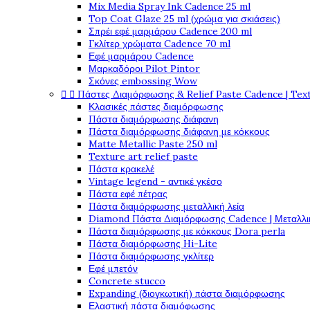
Mix Media Spray Ink Cadence 25 ml
Top Coat Glaze 25 ml (χρώμα για σκιάσεις)
Σπρέι εφέ μαρμάρου Cadence 200 ml
Γκλίτερ χρώματα Cadence 70 ml
Εφέ μαρμάρου Cadence
Μαρκαδόροι Pilot Pintor
Σκόνες embossing Wow


Πάστες Διαμόρφωσης & Relief Paste Cadence | Tex
Κλασικές πάστες διαμόρφωσης
Πάστα διαμόρφωσης διάφανη
Πάστα διαμόρφωσης διάφανη με κόκκους
Matte Metallic Paste 250 ml
Texture art relief paste
Πάστα κρακελέ
Vintage legend - αντικέ γκέσο
Πάστα εφέ πέτρας
Πάστα διαμόρφωσης μεταλλική λεία
Diamond Πάστα Διαμόρφωσης Cadence | Μεταλλικ
Πάστα διαμόρφωσης με κόκκους Dora perla
Πάστα διαμόρφωσης Hi-Lite
Πάστα διαμόρφωσης γκλίτερ
Εφέ μπετόν
Concrete stucco
Expanding (διογκωτική) πάστα διαμόρφωσης
Ελαστική πάστα διαμόφωσης