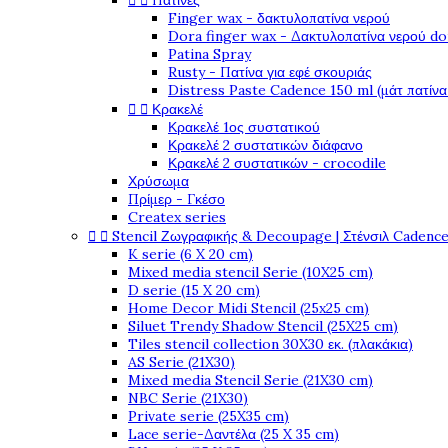


Πατίνες
Finger wax - δακτυλοπατίνα νερού
Dora finger wax - Δακτυλοπατίνα νερού do
Patina Spray
Rusty - Πατίνα για εφέ σκουριάς
Distress Paste Cadence 150 ml (μάτ πατίνα


Κρακελέ
Κρακελέ 1ος συστατικού
Κρακελέ 2 συστατικών διάφανο
Κρακελέ 2 συστατικών - crocodile
Χρύσωμα
Πρίμερ - Γκέσο
Createx series


Stencil Ζωγραφικής & Decoupage | Στένσιλ Cadenc
K serie (6 X 20 cm)
Mixed media stencil Serie (10X25 cm)
D serie (15 X 20 cm)
Home Decor Midi Stencil (25x25 cm)
Siluet Trendy Shadow Stencil (25X25 cm)
Tiles stencil collection 30X30 εκ. (πλακάκια)
AS Serie (21X30)
Mixed media Stencil Serie (21X30 cm)
NBC Serie (21X30)
Private serie (25X35 cm)
Lace serie-Δαντέλα (25 X 35 cm)