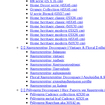
BN serie (25 X 35 cm)
Home Decor serie (45X45 cm)
Grunge Collection (45X45 cm)
U serie Stencil (13X57 cm)
Home heritage classic (25X36 cm)
Home heritage classic (45X45 cm)
Home heritage classic (50X70 cm)
Home heritage modern (25X25 cm)
Home heritage modern (25X36 cm)
Home heritage modern (45X45 cm)
Home heritage modern (50X70 cm)


Χαρτοπετσέτες Decoupage | Vintage & Floral Σχέδια
Χαρτοπετσέτες διάφορες
Χαρτοπετσέτες vintage
Χαρτοπετσέτες παιδικές
Χαρτοπετσέτες Χριστουγεννιάτικες
Χαρτοπετσέτες Πασχαλινές
Χαρτοπετσέτες καλοκαιρινές
Floral Χαρτοπετσέτες Decoupage | Λουλούδια & 
Χαρτοπετσέτες επαναλαμβανόμενα μοτίβα
Χαρτοπετσέτες με ζωάκια


Ριζόχαρτα Decoupage | Rice Papers για Χειροτεχνία 
Ριζόχαρτα Cadence collection 42X30 εκ
Ριζόχαρτα metal leaf Cadence 42X31 εκ
Ριζόχαρτα Nagehan aka 30X42 εκ.