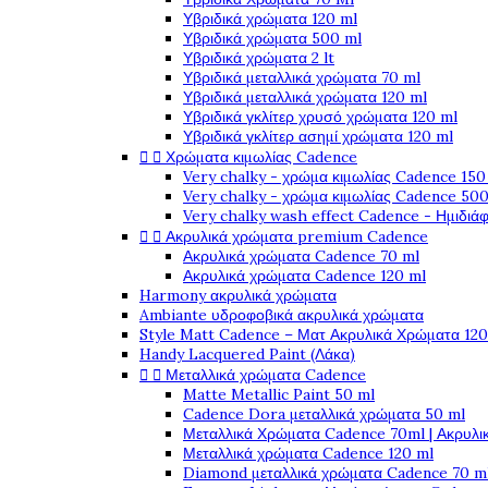
Υβριδικά χρώματα 120 ml
Υβριδικά χρώματα 500 ml
Υβριδικά χρώματα 2 lt
Υβριδικά μεταλλικά χρώματα 70 ml
Υβριδικά μεταλλικά χρώματα 120 ml
Υβριδικά γκλίτερ χρυσό χρώματα 120 ml
Υβριδικά γκλίτερ ασημί χρώματα 120 ml


Χρώματα κιμωλίας Cadence
Very chalky - χρώμα κιμωλίας Cadence 150
Very chalky - χρώμα κιμωλίας Cadence 500
Very chalky wash effect Cadence - Ημιδιά


Ακρυλικά χρώματα premium Cadence
Ακρυλικά χρώματα Cadence 70 ml
Ακρυλικά χρώματα Cadence 120 ml
Harmony ακρυλικά χρώματα
Ambiante υδροφοβικά ακρυλικά χρώματα
Style Matt Cadence – Ματ Ακρυλικά Χρώματα 120
Handy Lacquered Paint (Λάκα)


Μεταλλικά χρώματα Cadence
Matte Metallic Paint 50 ml
Cadence Dora μεταλλικά χρώματα 50 ml
Μεταλλικά Χρώματα Cadence 70ml | Ακρυλι
Μεταλλικά χρώματα Cadence 120 ml
Diamond μεταλλικά χρώματα Cadence 70 m