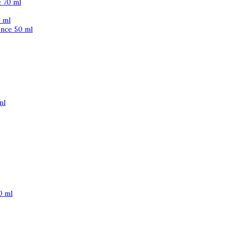
 70 ml
 ml
ence 50 ml
ml
0 ml