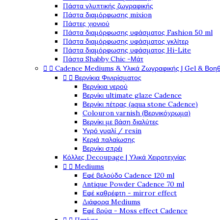
Πάστα γλυπτικής ζωγραφικής
Πάστα διαμόρφωσης mixion
Πάστες χιονιού
Πάστα διαμόρφωσης υφάσματος Fashion 50 ml
Πάστα διαμόρφωσης υφάσματος γκλίτερ
Πάστα διαμόρφωσης υφάσματος Hi-Lite
Πάστα Shabby Chic -Μάτ


Cadence Mediums & Υλικά Ζωγραφικής | Gel & Βοη


Βερνίκια Φινιρίσματος
Βερνίκια νερού
Βερνίκι ultimate glaze Cadence
Βερνίκι πέτρας (aqua stone Cadence)
Colouron varnish (Βερνικόχρωμα)
Βερνίκι με βάση διαλύτες
Υγρό γυαλί / resin
Κεριά παλαίωσης
Βερνίκι σπρέι
Κόλλες Decoupage | Υλικά Χειροτεχνίας


Mediums
Εφέ βελούδο Cadence 120 ml
Antique Powder Cadence 70 ml
Εφέ καθρέφτη - mirror effect
Διάφορα Mediums
Εφέ βρύα - Moss effect Cadence