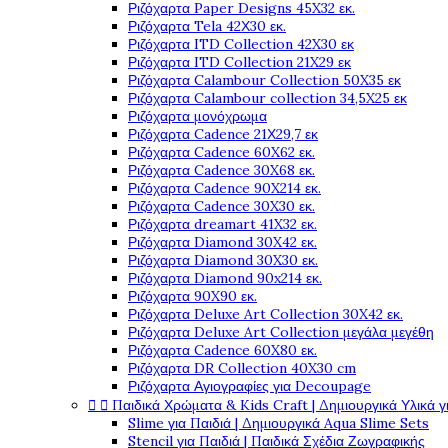
Ριζόχαρτα Paper Designs 45X32 εκ.
Ριζόχαρτα Tela 42Χ30 εκ.
Ριζόχαρτα ITD Collection 42X30 εκ
Ριζόχαρτα ITD Collection 21X29 εκ
Ριζόχαρτα Calambour Collection 50X35 εκ
Ριζόχαρτα Calambour collection 34,5X25 εκ
Ριζόχαρτα μονόχρωμα
Ριζόχαρτα Cadence 21Χ29,7 εκ
Ριζόχαρτα Cadence 60X62 εκ.
Ριζόχαρτα Cadence 30X68 εκ.
Ριζόχαρτα Cadence 90X214 εκ.
Ριζόχαρτα Cadence 30X30 εκ.
Ριζόχαρτα dreamart 41X32 εκ.
Ριζόχαρτα Diamond 30X42 εκ.
Ριζόχαρτα Diamond 30X30 εκ.
Ριζόχαρτα Diamond 90x214 εκ.
Ριζόχαρτα 90X90 εκ.
Ριζόχαρτα Deluxe Art Collection 30X42 εκ.
Ριζόχαρτα Deluxe Art Collection μεγάλα μεγέθη
Ριζόχαρτα Cadence 60X80 εκ.
Ριζόχαρτα DR Collection 40X30 cm
Ριζόχαρτα Αγιογραφίες για Decoupage


Παιδικά Χρώματα & Kids Craft | Δημιουργικά Υλικά γ
Slime για Παιδιά | Δημιουργικά Aqua Slime Sets
Stencil για Παιδιά | Παιδικά Σχέδια Ζωγραφικής