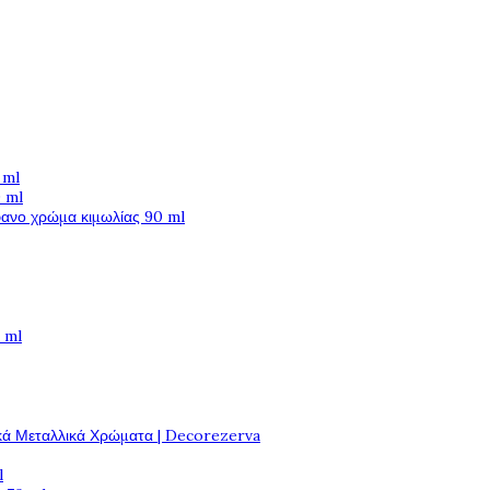
 ml
 ml
φανο χρώμα κιμωλίας 90 ml
 ml
κά Μεταλλικά Χρώματα | Decorezerva
l