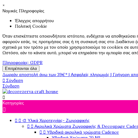
×
Νομικές Πληροφορίες
Έλεγχος απορρήτου
Πολιτική Cookie
Όταν επισκέπτεστε οποιονδήποτε ιστότοπο, ενδέχεται να αποθηκεύσει 
αφορούν εσάς, τις προτιμήσεις σας ή τη συσκευή σας στο Διαδίκτυο (υ
σχετικά με τον τρόπο με τον οποίο χρησιμοποιούμε τα cookies σε αυτ
Ωστόσο, εάν το κάνετε αυτό, μπορεί να επηρεάσει την εμπειρία σας α
Πληροφορίες: GDPR
Επιτρέπονται όλα
Δωρεάν αποστολή άνω των 39€* | Ασφαλείς πληρωμές | Γρήγορη απο

Σύνδεση
Σύνδεση

Κατηγορίες



🎨 Υλικά Χεροτεχνίας- Ζωγραφικής


Ακρυλικά Χρώματα Ζωγραφικής & Decoupage Cade


Υβριδικά ακρυλικά χρώματα Cadence
Υβριδικά Χρώματα 70 Ml