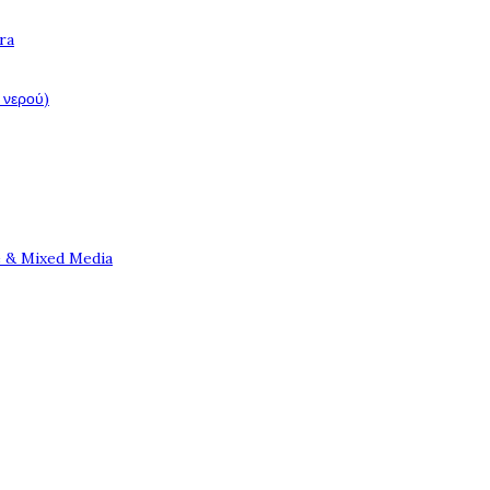
ra
 νερού)
e & Mixed Media