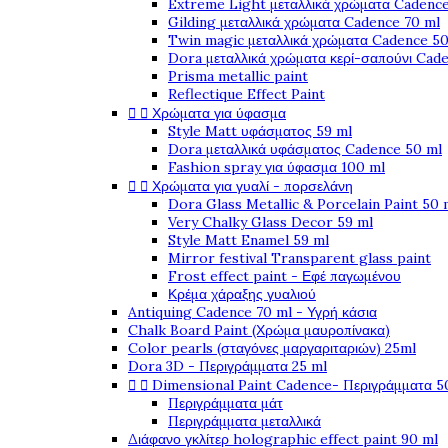
Extreme Light μεταλλικά χρώματα Cadence
Gilding μεταλλικά χρώματα Cadence 70 ml
Twin magic μεταλλικά χρώματα Cadence 50
Dora μεταλλικά χρώματα κερί-σαπούνι Cad
Prisma metallic paint
Reflectique Effect Paint


Χρώματα για ύφασμα
Style Matt υφάσματος 59 ml
Dora μεταλλικά υφάσματος Cadence 50 ml
Fashion spray για ύφασμα 100 ml


Χρώματα για γυαλί - πορσελάνη
Dora Glass Metallic & Porcelain Paint 50 
Very Chalky Glass Decor 59 ml
Style Matt Enamel 59 ml
Mirror festival Transparent glass paint
Frost effect paint - Εφέ παγωμένου
Κρέμα χάραξης γυαλιού
Antiquing Cadence 70 ml - Υγρή κάσια
Chalk Board Paint (Χρώμα μαυροπίνακα)
Color pearls (σταγόνες μαργαριταριών) 25ml
Dora 3D - Περιγράμματα 25 ml


Dimensional Paint Cadence- Περιγράμματα 5
Περιγράμματα μάτ
Περιγράμματα μεταλλικά
Διάφανο γκλίτερ holographic effect paint 90 ml