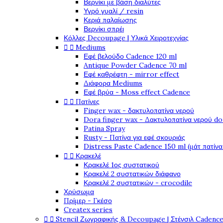
Βερνίκι με βάση διαλύτες
Υγρό γυαλί / resin
Κεριά παλαίωσης
Βερνίκι σπρέι
Κόλλες Decoupage | Υλικά Χειροτεχνίας


Mediums
Εφέ βελούδο Cadence 120 ml
Antique Powder Cadence 70 ml
Εφέ καθρέφτη - mirror effect
Διάφορα Mediums
Εφέ βρύα - Moss effect Cadence


Πατίνες
Finger wax - δακτυλοπατίνα νερού
Dora finger wax - Δακτυλοπατίνα νερού do
Patina Spray
Rusty - Πατίνα για εφέ σκουριάς
Distress Paste Cadence 150 ml (μάτ πατίνα


Κρακελέ
Κρακελέ 1ος συστατικού
Κρακελέ 2 συστατικών διάφανο
Κρακελέ 2 συστατικών - crocodile
Χρύσωμα
Πρίμερ - Γκέσο
Createx series


Stencil Ζωγραφικής & Decoupage | Στένσιλ Cadenc