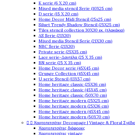
K serie (6 X 20 cm)
Mixed media stencil Serie (10X25 cm)
D serie (15 X 20 cm)
Home Decor Midi Stencil (25x25 cm)
Siluet Trendy Shadow Stencil (25X25 cm)
Tiles stencil collection 30X30 εκ. (πλακάκια)
AS Serie (21X30)
Mixed media Stencil Serie (21X30 cm)
NBC Serie (21X30)
Private serie (25X35 cm)
Lace serie-Δαντέλα (25 X 35 cm)
BN serie (25 X 35 cm)
Home Decor serie (45X45 cm)
Grunge Collection (45X45 cm)
U serie Stencil (13X57 cm)
Home heritage classic (25X36 cm)
Home heritage classic (45X45 cm)
Home heritage classic (50X70 cm)
Home heritage modern (25X25 cm)
Home heritage modern (25X36 cm)
Home heritage modern (45X45 cm)
Home heritage modern (50X70 cm)


Χαρτοπετσέτες Decoupage | Vintage & Floral Σχέδια
Χαρτοπετσέτες διάφορες
Χαρτοπετσέτες vintage