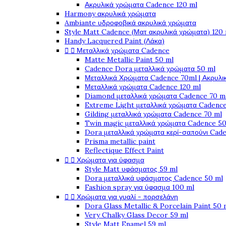
Ακρυλικά χρώματα Cadence 120 ml
Harmony ακρυλικά χρώματα
Ambiante υδροφοβικά ακρυλικά χρώματα
Style Matt Cadence (Ματ ακρυλικά χρώματα) 120
Handy Lacquered Paint (Λάκα)


Μεταλλικά χρώματα Cadence
Matte Metallic Paint 50 ml
Cadence Dora μεταλλικά χρώματα 50 ml
Μεταλλικά Χρώματα Cadence 70ml | Ακρυλι
Μεταλλικά χρώματα Cadence 120 ml
Diamond μεταλλικά χρώματα Cadence 70 m
Extreme Light μεταλλικά χρώματα Cadence
Gilding μεταλλικά χρώματα Cadence 70 ml
Twin magic μεταλλικά χρώματα Cadence 50
Dora μεταλλικά χρώματα κερί-σαπούνι Cad
Prisma metallic paint
Reflectique Effect Paint


Χρώματα για ύφασμα
Style Matt υφάσματος 59 ml
Dora μεταλλικά υφάσματος Cadence 50 ml
Fashion spray για ύφασμα 100 ml


Χρώματα για γυαλί - πορσελάνη
Dora Glass Metallic & Porcelain Paint 50 
Very Chalky Glass Decor 59 ml
Style Matt Enamel 59 ml