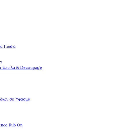
ια Παιδιά
α
ια Έπιπλα & Decoupage
εδίων σε Ύφασμα
ence Rub On