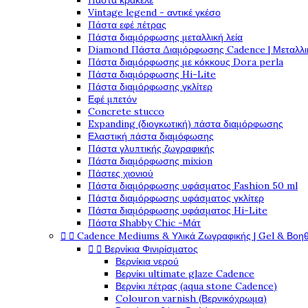
Πάστα κρακελέ
Vintage legend - αντικέ γκέσο
Πάστα εφέ πέτρας
Πάστα διαμόρφωσης μεταλλική λεία
Diamond Πάστα Διαμόρφωσης Cadence | Μεταλλικ
Πάστα διαμόρφωσης με κόκκους Dora perla
Πάστα διαμόρφωσης Hi-Lite
Πάστα διαμόρφωσης γκλίτερ
Εφέ μπετόν
Concrete stucco
Expanding (διογκωτική) πάστα διαμόρφωσης
Ελαστική πάστα διαμόφωσης
Πάστα γλυπτικής ζωγραφικής
Πάστα διαμόρφωσης mixion
Πάστες χιονιού
Πάστα διαμόρφωσης υφάσματος Fashion 50 ml
Πάστα διαμόρφωσης υφάσματος γκλίτερ
Πάστα διαμόρφωσης υφάσματος Hi-Lite
Πάστα Shabby Chic -Μάτ


Cadence Mediums & Υλικά Ζωγραφικής | Gel & Βοη


Βερνίκια Φινιρίσματος
Βερνίκια νερού
Βερνίκι ultimate glaze Cadence
Βερνίκι πέτρας (aqua stone Cadence)
Colouron varnish (Βερνικόχρωμα)