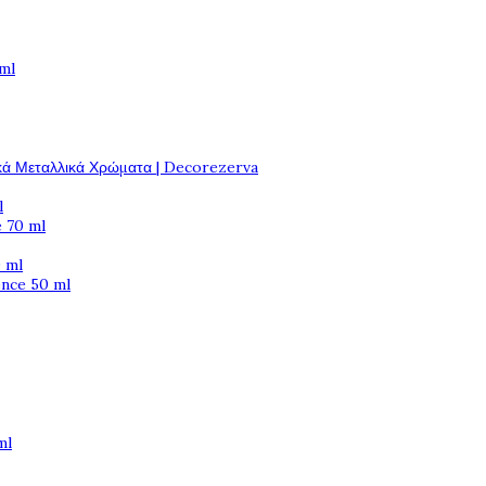
 ml
κά Μεταλλικά Χρώματα | Decorezerva
l
 70 ml
 ml
ence 50 ml
ml