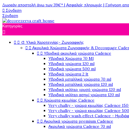
Δωρεάν αποστολή άνω των 39€* | Ασφαλείς πληρωμές | Γρήγορη απο

Σύνδεση
Σύνδεση
Κατηγορίες



🎨 Υλικά Χεροτεχνίας- Ζωγραφικής


Ακρυλικά Χρώματα Ζωγραφικής & Decoupage Cade


Υβριδικά ακρυλικά χρώματα Cadence
Υβριδικά Χρώματα 70 Ml
Υβριδικά χρώματα 120 ml
Υβριδικά χρώματα 500 ml
Υβριδικά χρώματα 2 lt
Υβριδικά μεταλλικά χρώματα 70 ml
Υβριδικά μεταλλικά χρώματα 120 ml
Υβριδικά γκλίτερ χρυσό χρώματα 120 ml
Υβριδικά γκλίτερ ασημί χρώματα 120 ml


Χρώματα κιμωλίας Cadence
Very chalky - χρώμα κιμωλίας Cadence 150
Very chalky - χρώμα κιμωλίας Cadence 500
Very chalky wash effect Cadence - Ημιδιά


Ακρυλικά χρώματα premium Cadence
Ακρυλικά χρώματα Cadence 70 ml