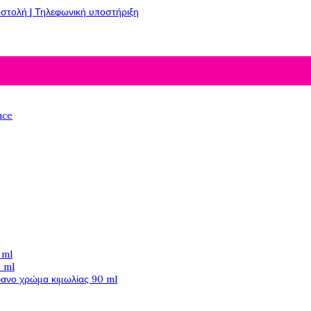
στολή | Τηλεφωνική υποστήριξη
nce
 ml
 ml
φανο χρώμα κιμωλίας 90 ml