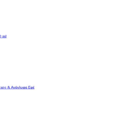
0 ml
ture & Ανάγλυφα Εφέ