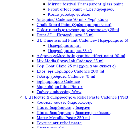
Mirror festival Transparent glass paint
Frost effect paint - Εφέ παγωμένου
Κρέμα χάραξης γυαλιού
Antiquing Cadence 70 ml - Υγρή κάσια
Chalk Board Paint (Χρώμα μαυροπίνακα)
Color pearls (σταγόνες μαργαριταριών) 25ml
Dora 3D - Περιγράμματα 25 ml


Dimensional Paint Cadence- Περιγράμματα 5
Περιγράμματα μάτ
Περιγράμματα μεταλλικά
Διάφανο γκλίτερ holographic effect paint 90 ml
Mix Media Spray Ink Cadence 25 ml
Top Coat Glaze 25 ml (χρώμα για σκιάσεις)
Σπρέι εφέ μαρμάρου Cadence 200 ml
Γκλίτερ χρώματα Cadence 70 ml
Εφέ μαρμάρου Cadence
Μαρκαδόροι Pilot Pintor
Σκόνες embossing Wow


Πάστες Διαμόρφωσης & Relief Paste Cadence | Tex
Κλασικές πάστες διαμόρφωσης
Πάστα διαμόρφωσης διάφανη
Πάστα διαμόρφωσης διάφανη με κόκκους
Matte Metallic Paste 250 ml
Texture art relief paste