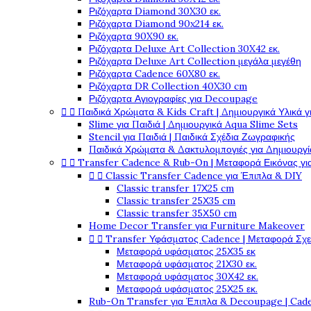
Ριζόχαρτα Diamond 30X30 εκ.
Ριζόχαρτα Diamond 90x214 εκ.
Ριζόχαρτα 90X90 εκ.
Ριζόχαρτα Deluxe Art Collection 30X42 εκ.
Ριζόχαρτα Deluxe Art Collection μεγάλα μεγέθη
Ριζόχαρτα Cadence 60X80 εκ.
Ριζόχαρτα DR Collection 40X30 cm
Ριζόχαρτα Αγιογραφίες για Decoupage


Παιδικά Χρώματα & Kids Craft | Δημιουργικά Υλικά γ
Slime για Παιδιά | Δημιουργικά Aqua Slime Sets
Stencil για Παιδιά | Παιδικά Σχέδια Ζωγραφικής
Παιδικά Χρώματα & Δακτυλομπογιές για Δημιουργί


Transfer Cadence & Rub-On | Μεταφορά Εικόνας γ


Classic Transfer Cadence για Έπιπλα & DIY
Classic transfer 17Χ25 cm
Classic transfer 25Χ35 cm
Classic transfer 35Χ50 cm
Home Decor Transfer για Furniture Makeover


Transfer Υφάσματος Cadence | Μεταφορά Σχ
Μεταφορά υφάσματος 25Χ35 εκ
Μεταφορά υφάσματος 21Χ30 εκ.
Μεταφορά υφάσματος 30Χ42 εκ.
Μεταφορά υφάσματος 25Χ25 εκ.
Rub-On Transfer για Έπιπλα & Decoupage | Cad