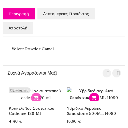
Περιγραφή
Λεπτομέρειες Προιόντος
Αποστολή
Velvet Powder Camel
Συχνά Αγοράζονται Μαζί
Εξαντλημένο
Προσθήκη
Προσθήκη
Κρακελε 1ος Συστατικού
Υβριδικό Ακρυλικό
A
Cadence 120 Ml
Sandstone 500ML H080
M
4,40 €
16,60 €
3