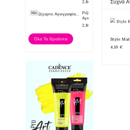
Συχνά Α
2,80 €
Ριζόχαρτο
Νέο
Αγιογραφία...
2,80 €
Όλα Τα Προϊόντα
Style Mat
4,10 €