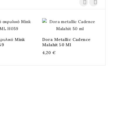
κρυλικό Mink
Dora Metallic Cadence
Ακρυλικό Χ
59
Malahit 50 Ml
Parliament 
4,20 €
3,50 €