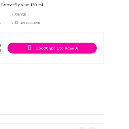
 Butterfly blue 120 ml
: S9035
α
: 13 αντικείμενα

Προσθήκη Στο Καλάθι