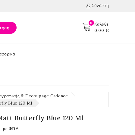
Σύνδεση
0
Καλάθι
τηση
0,00 €
αφορικά
ωγραφικής & Decoupage Cadence
rfly Blue 120 Ml
Matt Butterfly Blue 120 Ml
με ΦΠΑ