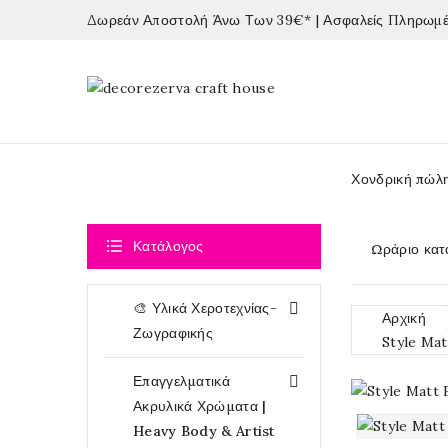
Δωρεάν Αποστολή Άνω Των 39€* | Ασφαλείς Πληρωμές
Χονδρική πώλ

Κατάλογος
Ωράριο κατ
🎨 Υλικά Χεροτεχνίας-

Αρχική
Ζωγραφικής
Style Ma
Επαγγελματικά

Ακρυλικά Χρώματα |
Heavy Body & Artist