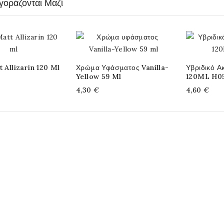
γοράζονται Μαζί
t Allizarin 120 Ml
Χρώμα Υφάσματος Vanilla-
Υβριδικό Α
Yellow 59 Ml
120ML H0
4,30 €
4,60 €